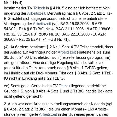
Nr. 1 bis 4)
be­stimmt der TV
Teil­zeit
in § 4 Nr. 5 ei­ne zeit­lich be­fris­te­te Ver­
rin­ge­rung der
Ar­beits­zeit
. Der An­trag nach § 8 Abs. 2 Satz 1 Tz­
B­fG rich­tet sich da­ge­gen aus­sch­ließlich auf ei­ne un­be­fris­te­te
Ver­rin­ge­rung der
Ar­beits­zeit
(vgl. BAG 19.08.2003 - 9 AZR
542/02 - EzA § 8 Tz­B­fG Nr. 4; BAG 21.11.2006 - 9 AZR 138/06 -
Rz. 32, 33 EzA § 8 Tz­B­fG Nr. 16; BAG 22.10.2008 - 10 AZR
360/08 - Rz. 25 EzA § 74 HGB Nr. 71).
(4). Außer­dem be­stimmt § 2 Nr. 1 Satz 4 TV Teil­zeit­mo­dell, dass
der An­trag auf Ver­rin­ge­rung der
Ar­beits­zeit
spätes­tens bis zum
30. Ju­ni, 24.00 Uhr, elek­tro­nisch (Teil­zeit­er­fas­sungs­pro­gramm)
er­fol­gen müsse. Ei­ne der­ar­ti­ge Re­ge­lung stände, soll­te sie
(auch) für den Teil­zeit­an­spruch nach § 8 Abs. 1 Tz­B­fG gel­ten,
im Hin­blick auf die Drei-Mo­nats-Frist des § 8 Abs. 2 Satz 1 Tz­B­
fG nicht in Ein­klang mit § 22 Tz­B­fG.
ee) Sons­ti­ge, außer­halb des TV
Teil­zeit
lie­gen­de be­trieb­li­che
Gründe i. S. von § 8 Abs. 4 Satz 1 und 2 Tz­B­fG hat die Be­klag­te
nicht gel­tend ge­macht.
2. Auch war dem Ar­beits­zeit­ver­tei­lungs­wunsch der Kläge­rin (vgl.
§ 8 Abs. 2 Satz 2 Tz­B­fG), die um ei­nen Mo­nat (= 169 Ar­beits­
stun­den) ver­rin­ger­te
Ar­beits­zeit
in den Ju­li ei­nes je­den Jah­res