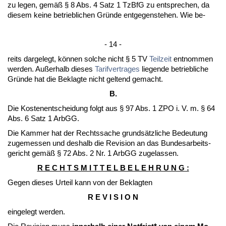
zu le­gen, gemäß § 8 Abs. 4 Satz 1 Tz­B­fG zu ent­spre­chen, da
die­sem kei­ne be­trieb­li­chen Gründe ent­ge­gen­ste­hen. Wie be-
- 14 -
reits dar­ge­legt, können sol­che nicht § 5 TV
Teil­zeit
ent­nom­men
wer­den. Außer­halb die­ses
Ta­rif­ver­tra­ges
lie­gen­de be­trieb­li­che
Gründe hat die Be­klag­te nicht gel­tend ge­macht.
B.
Die Kos­ten­ent­schei­dung folgt aus § 97 Abs. 1 ZPO i. V. m. § 64
Abs. 6 Satz 1 ArbGG.
Die Kam­mer hat der Rechts­sa­che grundsätz­li­che Be­deu­tung
zu­ge­mes­sen und des­halb die Re­vi­si­on an das Bun­des­ar­beits­
ge­richt gemäß § 72 Abs. 2 Nr. 1 ArbGG zu­ge­las­sen.
R E C H T S M I T T E L B E L E H R U N G :
Ge­gen die­ses Ur­teil kann von der Be­klag­ten
R E V I S I O N
ein­ge­legt wer­den.