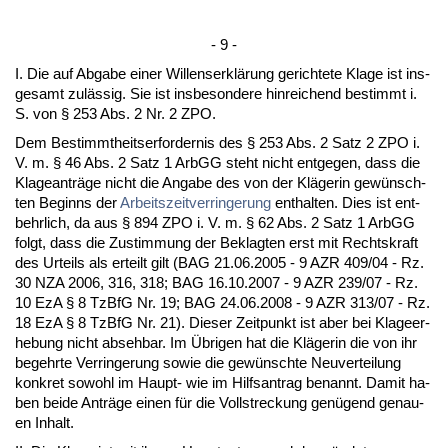
- 9 -
I. Die auf Ab­ga­be ei­ner Wil­lens­erklärung ge­rich­te­te Kla­ge ist ins­
ge­samt zulässig. Sie ist ins­be­son­de­re hin­rei­chend be­stimmt i.
S. von § 253 Abs. 2 Nr. 2 ZPO.
Dem Be­stimmt­heits­er­for­der­nis des § 253 Abs. 2 Satz 2 ZPO i.
V. m. § 46 Abs. 2 Satz 1 ArbGG steht nicht ent­ge­gen, dass die
Kla­ge­anträge nicht die An­ga­be des von der Kläge­rin gewünsch­
ten Be­ginns der
Ar­beits­zeit­ver­rin­ge­rung
ent­hal­ten. Dies ist ent­
behr­lich, da aus § 894 ZPO i. V. m. § 62 Abs. 2 Satz 1 ArbGG
folgt, dass die Zu­stim­mung der Be­klag­ten erst mit Rechts­kraft
des Ur­teils als er­teilt gilt (BAG 21.06.2005 - 9 AZR 409/04 - Rz.
30 NZA 2006, 316, 318; BAG 16.10.2007 - 9 AZR 239/07 - Rz.
10 EzA § 8 Tz­B­fG Nr. 19; BAG 24.06.2008 - 9 AZR 313/07 - Rz.
18 EzA § 8 Tz­B­fG Nr. 21). Die­ser Zeit­punkt ist aber bei Kla­ge­er­
he­bung nicht ab­seh­bar. Im Übri­gen hat die Kläge­rin die von ihr
be­gehr­te Ver­rin­ge­rung so­wie die gewünsch­te Neu­ver­tei­lung
kon­kret so­wohl im Haupt- wie im Hilfs­an­trag be­nannt. Da­mit ha­
ben bei­de Anträge ei­nen für die Voll­stre­ckung genügend ge­nau­
en In­halt.