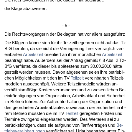
die Kla­ge ab­zu­wei­sen.
- 5 -
Die Rechts­vorgänge­rin der Be­klag­ten hat vor al­lem aus­geführt:
Die Kläge­rin könne sich für ihr Teil­zeit­be­geh­ren nicht auf das Tz­
B­fG be­ru­fen, da sie nicht die Ver­rin­ge­rung ih­rer ver­trag­lich ver­
ein­bar­ten
Ar­beits­zeit
ori­en­tiert an ih­rer mo­nat­li­chen
Ar­beits­zeit
be­an­tragt ha­be. Außer­dem sei der An­trag gemäß § 8 Abs. 2 Tz­
B­fG ver­fris­tet, da die­ser bis spätes­tens zum 30.09.2010 hätte
ge­stellt wer­den müssen. Da­von ab­ge­se­hen sei­en ih­re be­trieb­li­
chen Möglich­kei­ten mit den im TV
Teil­zeit
ver­ein­bar­ten Teil­zeit­
mo­del­len aus­geschöpft. Wei­te­re Teil­zeit­mo­del­le würden un­
verhält­nismäßige Kos­ten ver­ur­sa­chen und zu we­sent­li­chen Be­
ein­träch­ti­gun­gen von Or­ga­ni­sa­ti­on, Ar­beits­ab­lauf und Si­cher­heit
im Be­trieb führen. Zur Auf­recht­er­hal­tung der Or­ga­ni­sa­ti­on und
des ge­ord­ne­ten Ar­beits­ab­lau­fes so­wie auch der Si­cher­heit in ih­
rem Be­trieb müss­ten die im TV
Teil­zeit
ge­re­gel­ten Fris­ten und
Ter­mi­ne zwin­gend ein­ge­hal­ten wer­den. Des Wei­te­ren sei zu
berück­sich­ti­gen, dass sie auf­grund von Ta­rif­verträgen und
Be­
triebs­ver­ein­ba­run­gen
ver­pflich­tet sei, Ur­laubs­anträge un­ter Ein­