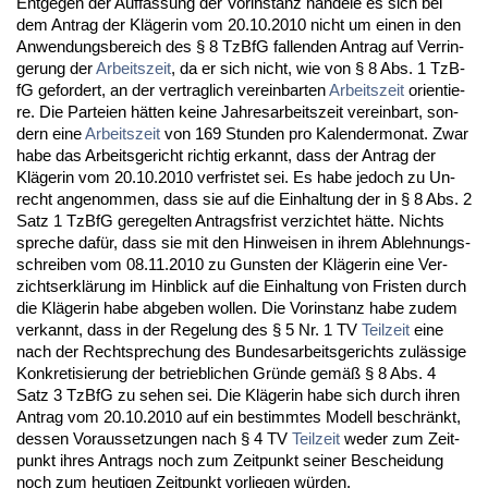
Ent­ge­gen der Auf­fas­sung der Vor­in­stanz han­de­le es sich bei
dem An­trag der Kläge­rin vom 20.10.2010 nicht um ei­nen in den
An­wen­dungs­be­reich des § 8 Tz­B­fG fal­len­den An­trag auf Ver­rin­
ge­rung der
Ar­beits­zeit
, da er sich nicht, wie von § 8 Abs. 1 Tz­B­
fG ge­for­dert, an der ver­trag­lich ver­ein­bar­ten
Ar­beits­zeit
ori­en­tie­
re. Die Par­tei­en hätten kei­ne Jah­res­ar­beits­zeit ver­ein­bart, son­
dern ei­ne
Ar­beits­zeit
von 169 St­un­den pro Ka­len­der­mo­nat. Zwar
ha­be das Ar­beits­ge­richt rich­tig er­kannt, dass der An­trag der
Kläge­rin vom 20.10.2010 ver­fris­tet sei. Es ha­be je­doch zu Un­
recht an­ge­nom­men, dass sie auf die Ein­hal­tung der in § 8 Abs. 2
Satz 1 Tz­B­fG ge­re­gel­ten An­trags­frist ver­zich­tet hätte. Nichts
spre­che dafür, dass sie mit den Hin­wei­sen in ih­rem Ab­leh­nungs­
schrei­ben vom 08.11.2010 zu Guns­ten der Kläge­rin ei­ne Ver­
zichts­erklärung im Hin­blick auf die Ein­hal­tung von Fris­ten durch
die Kläge­rin ha­be ab­ge­ben wol­len. Die Vor­in­stanz ha­be zu­dem
ver­kannt, dass in der Re­ge­lung des § 5 Nr. 1 TV
Teil­zeit
ei­ne
nach der Recht­spre­chung des Bun­des­ar­beits­ge­richts zulässi­ge
Kon­kre­ti­sie­rung der be­trieb­li­chen Gründe gemäß § 8 Abs. 4
Satz 3 Tz­B­fG zu se­hen sei. Die Kläge­rin ha­be sich durch ih­ren
An­trag vom 20.10.2010 auf ein be­stimm­tes Mo­dell be­schränkt,
des­sen Vor­aus­set­zun­gen nach § 4 TV
Teil­zeit
we­der zum Zeit­
punkt ih­res An­trags noch zum Zeit­punkt sei­ner Be­schei­dung
noch zum heu­ti­gen Zeit­punkt vor­lie­gen würden.