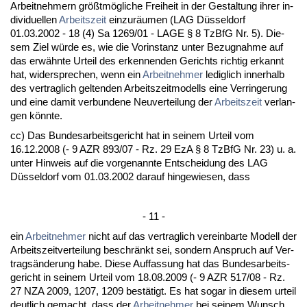
Ar­beit­neh­mern größtmögli­che Frei­heit in der Ge­stal­tung ih­rer in­
di­vi­du­el­len
Ar­beits­zeit
ein­zuräum­en (LAG Düssel­dorf
01.03.2002 - 18 (4) Sa 1269/01 - LA­GE § 8 Tz­B­fG Nr. 5). Die­
sem Ziel würde es, wie die Vor­in­stanz un­ter Be­zug­nah­me auf
das erwähn­te Ur­teil des er­ken­nen­den Ge­richts rich­tig er­kannt
hat, wi­der­spre­chen, wenn ein
Ar­beit­neh­mer
le­dig­lich in­ner­halb
des ver­trag­lich gel­ten­den Ar­beits­zeit­mo­dells ei­ne Ver­rin­ge­rung
und ei­ne da­mit ver­bun­de­ne Neu­ver­tei­lung der
Ar­beits­zeit
ver­lan­
gen könn­te.
cc) Das Bun­des­ar­beits­ge­richt hat in sei­nem Ur­teil vom
16.12.2008 (- 9 AZR 893/07 - Rz. 29 EzA § 8 Tz­B­fG Nr. 23) u. a.
un­ter Hin­weis auf die vor­ge­nann­te Ent­schei­dung des LAG
Düssel­dorf vom 01.03.2002 dar­auf hin­ge­wie­sen, dass
- 11 -
ein
Ar­beit­neh­mer
nicht auf das ver­trag­lich ver­ein­bar­te Mo­dell der
Ar­beits­zeit­ver­tei­lung be­schränkt sei, son­dern An­spruch auf Ver­
tragsände­rung ha­be. Die­se Auf­fas­sung hat das Bun­des­ar­beits­
ge­richt in sei­nem Ur­teil vom 18.08.2009 (- 9 AZR 517/08 - Rz.
27 NZA 2009, 1207, 1209 bestätigt. Es hat so­gar in die­sem ur­teil
deut­lich ge­macht, dass der
Ar­beit­neh­mer
bei sei­nem Wunsch