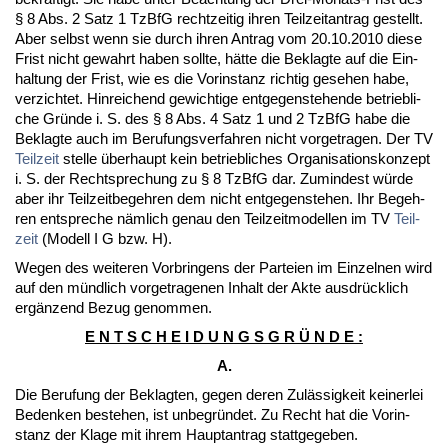
§ 8 Abs. 2 Satz 1 Tz­B­fG recht­zei­tig ih­ren Teil­zeit­an­trag ge­stellt.
Aber selbst wenn sie durch ih­ren An­trag vom 20.10.2010 die­se
Frist nicht ge­wahrt ha­ben soll­te, hätte die Be­klag­te auf die Ein­
hal­tung der Frist, wie es die Vor­in­stanz rich­tig ge­se­hen ha­be,
ver­zich­tet. Hin­rei­chend ge­wich­ti­ge ent­ge­gen­ste­hen­de be­trieb­li­
che Gründe i. S. des § 8 Abs. 4 Satz 1 und 2 Tz­B­fG ha­be die
Be­klag­te auch im Be­ru­fungs­ver­fah­ren nicht vor­ge­tra­gen. Der TV
Teil­zeit
stel­le über­haupt kein be­trieb­li­ches Or­ga­ni­sa­ti­ons­kon­zept
i. S. der Recht­spre­chung zu § 8 Tz­B­fG dar. Zu­min­dest würde
aber ihr Teil­zeit­be­geh­ren dem nicht ent­ge­gen­ste­hen. Ihr Be­geh­
ren ent­spre­che nämlich ge­nau den Teil­zeit­mo­del­len im TV
Teil­
zeit
(Mo­dell I G bzw. H).
We­gen des wei­te­ren Vor­brin­gens der Par­tei­en im Ein­zel­nen wird
auf den münd­lich vor­ge­tra­ge­nen In­halt der Ak­te aus­drück­lich
ergänzend Be­zug ge­nom­men.
E N T S C H E I D U N G S G R Ü N D E :
A.
Die Be­ru­fung der Be­klag­ten, ge­gen de­ren Zulässig­keit kei­ner­lei
Be­den­ken be­ste­hen, ist un­be­gründet. Zu Recht hat die Vor­in­
stanz der Kla­ge mit ih­rem Haupt­an­trag statt­ge­ge­ben.