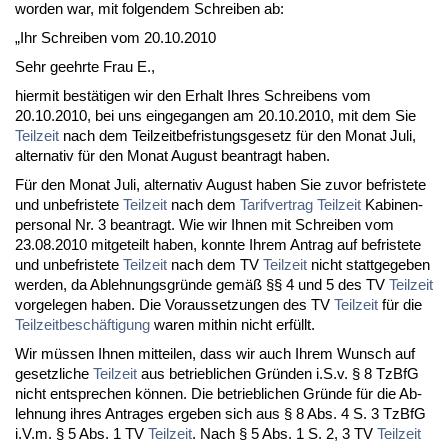
wor­den war, mit fol­gen­dem Schrei­ben ab:
„Ihr Schrei­ben vom 20.10.2010
Sehr ge­ehr­te Frau E.,
hier­mit bestäti­gen wir den Er­halt Ih­res Schrei­bens vom
20.10.2010, bei uns ein­ge­gan­gen am 20.10.2010, mit dem Sie
Teil­zeit
nach dem Teil­zeit­be­fris­tungs­ge­setz für den Mo­nat Ju­li,
al­ter­na­tiv für den Mo­nat Au­gust be­an­tragt ha­ben.
Für den Mo­nat Ju­li, al­ter­na­tiv Au­gust ha­ben Sie zu­vor be­fris­te­te
und un­be­fris­te­te
Teil­zeit
nach dem
Ta­rif­ver­trag
Teil­zeit
Ka­bi­nen­
per­so­nal Nr. 3 be­an­tragt. Wie wir Ih­nen mit Schrei­ben vom
23.08.2010 mit­ge­teilt ha­ben, konn­te Ih­rem An­trag auf be­fris­te­te
und un­be­fris­te­te
Teil­zeit
nach dem TV
Teil­zeit
nicht statt­ge­ge­ben
wer­den, da Ab­leh­nungs­gründe gemäß §§ 4 und 5 des TV
Teil­zeit
vor­ge­le­gen ha­ben. Die Vor­aus­set­zun­gen des TV
Teil­zeit
für die
Teil­zeit­beschäfti­gung
wa­ren mit­hin nicht erfüllt.
Wir müssen Ih­nen mit­tei­len, dass wir auch Ih­rem Wunsch auf
ge­setz­li­che
Teil­zeit
aus be­trieb­li­chen Gründen i.S.v. § 8 Tz­B­fG
nicht ent­spre­chen können. Die be­trieb­li­chen Gründe für die Ab­
leh­nung ih­res An­tra­ges er­ge­ben sich aus § 8 Abs. 4 S. 3 Tz­B­fG
i.V.m. § 5 Abs. 1 TV
Teil­zeit
. Nach § 5 Abs. 1 S. 2, 3 TV
Teil­zeit