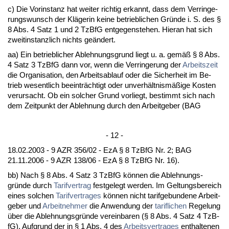
c) Die Vor­in­stanz hat wei­ter rich­tig er­kannt, dass dem Ver­rin­ge­
rungs­wunsch der Kläge­rin kei­ne be­trieb­li­chen Gründe i. S. des §
8 Abs. 4 Satz 1 und 2 Tz­B­fG ent­ge­gen­ste­hen. Hier­an hat sich
zweit­in­stanz­lich nichts geändert.
aa) Ein be­trieb­li­cher Ab­leh­nungs­grund liegt u. a. gemäß § 8 Abs.
4 Satz 3 Tz­B­fG dann vor, wenn die Ver­rin­ge­rung der
Ar­beits­zeit
die Or­ga­ni­sa­ti­on, den Ar­beits­ab­lauf oder die Si­cher­heit im Be­
trieb we­sent­lich be­ein­träch­tigt oder un­verhält­nismäßige Kos­ten
ver­ur­sacht. Ob ein sol­cher Grund vor­liegt, be­stimmt sich nach
dem Zeit­punkt der Ab­leh­nung durch den Ar­beit­ge­ber (BAG
- 12 -
18.02.2003 - 9 AZR 356/02 - EzA § 8 Tz­B­fG Nr. 2; BAG
21.11.2006 - 9 AZR 138/06 - EzA § 8 Tz­B­fG Nr. 16).
bb) Nach § 8 Abs. 4 Satz 3 Tz­B­fG können die Ab­leh­nungs­
gründe durch
Ta­rif­ver­trag
fest­ge­legt wer­den. Im Gel­tungs­be­reich
ei­nes sol­chen
Ta­rif­ver­tra­ges
können nicht ta­rif­ge­bun­de­ne Ar­beit­
ge­ber und
Ar­beit­neh­mer
die An­wen­dung der
ta­rif­li­chen
Re­ge­lung
über die Ab­leh­nungs­gründe ver­ein­ba­ren (§ 8 Abs. 4 Satz 4 Tz­B­
fG). Auf­grund der in § 1 Abs. 4 des
Ar­beits­ver­tra­ges
ent­hal­te­nen