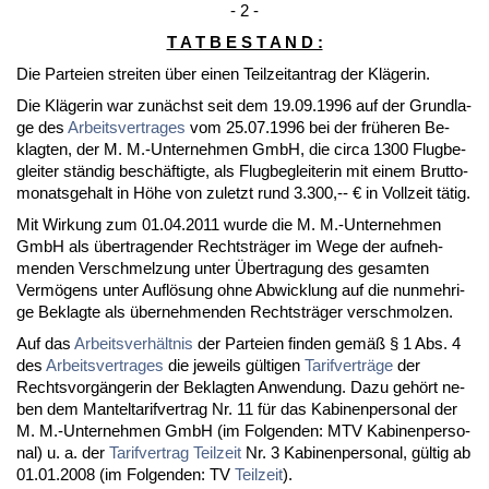
- 2 -
T A T B E S T A N D :
Die Par­tei­en strei­ten über ei­nen Teil­zeit­an­trag der Kläge­rin.
Die Kläge­rin war zunächst seit dem 19.09.1996 auf der Grund­la­
ge des
Ar­beits­ver­tra­ges
vom 25.07.1996 bei der frühe­ren Be­
klag­ten, der M. M.-Un­ter­neh­men GmbH, die cir­ca 1300 Flug­be­
glei­ter ständig beschäftig­te, als Flug­be­glei­te­rin mit ei­nem Brut­to­
mo­nats­ge­halt in Höhe von zu­letzt rund 3.300,-- € in Voll­zeit tätig.
Mit Wir­kung zum 01.04.2011 wur­de die M. M.-Un­ter­neh­men
GmbH als über­tra­gen­der Recht­sträger im We­ge der auf­neh­
men­den Ver­schmel­zung un­ter Über­tra­gung des ge­sam­ten
Vermögens un­ter Auflösung oh­ne Ab­wick­lung auf die nun­meh­ri­
ge Be­klag­te als über­neh­men­den Recht­sträger ver­schmol­zen.
Auf das
Ar­beits­verhält­nis
der Par­tei­en fin­den gemäß § 1 Abs. 4
des
Ar­beits­ver­tra­ges
die je­weils gülti­gen
Ta­rif­verträge
der
Rechts­vorgänge­rin der Be­klag­ten An­wen­dung. Da­zu gehört ne­
ben dem Man­tel­ta­rif­ver­trag Nr. 11 für das Ka­bi­nen­per­so­nal der
M. M.-Un­ter­neh­men GmbH (im Fol­gen­den: MTV Ka­bi­nen­per­so­
nal) u. a. der
Ta­rif­ver­trag
Teil­zeit
Nr. 3 Ka­bi­nen­per­so­nal, gültig ab
01.01.2008 (im Fol­gen­den: TV
Teil­zeit
).