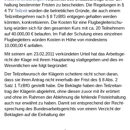
hal­tung be­stimm­ter Fris­ten zu be­schei­den. Die Re­ge­lun­gen in §
4 TV
Teil­zeit
würden die be­trieb­li­chen Gründe, die auch ei­nem
Teil­zeit­be­geh­ren nach § 8 Tz­B­fG ent­ge­gen ge­hal­ten wer­den
könn­ten, kon­kre­ti­sie­ren. Die Kos­ten für ei­ne Flug­be­gleiter­schu­
lung würden sich für den ge­sam­ten Kurs mit ca. 20 Teil­neh­mern
auf 40.000,00 € be­lau­fen. Im Fall der Schu­lung ei­nes ein­zel­nen
Flug­be­glei­ters würden Kos­ten in Höhe von min­des­tens
10.000,00 € an­fal­len.
Mit sei­nem am 23.02.2011 verkünde­ten Ur­teil hat das Ar­beits­ge­
richt der Kla­ge mit ih­rem Haupt­an­trag statt­ge­ge­ben und dies im
We­sent­li­chen wie folgt be­gründet:
Der Teil­zeit­wunsch der Kläge­rin schei­te­re nicht schon dar­an,
dass sie ih­ren An­trag nicht in­ner­halb der Frist des § 8 Abs. 2
Satz 1 Tz­B­fG ge­stellt ha­be. Die Be­klag­te ha­ben den Teil­zeit­an­
trag der Kläge­rin ab­ge­lehnt, oh­ne die­sen zu­vor mit ihr erörtert
und oh­ne im Rah­men der Ab­leh­nung die feh­len­de Fris­tein­hal­tung
auch nur erwähnt zu ha­ben. Da­mit sei ent­spre­chend der Recht­
spre­chung des Bun­des­ar­beits­ge­richts von ei­nem Ver­zicht der
Be­klag­ten auf die Ein­hal­tung der