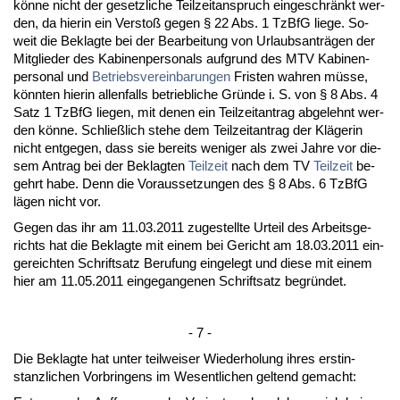
könne nicht der ge­setz­li­che Teil­zeit­an­spruch ein­ge­schränkt wer­
den, da hier­in ein Ver­s­toß ge­gen § 22 Abs. 1 Tz­B­fG lie­ge. So­
weit die Be­klag­te bei der Be­ar­bei­tung von Ur­laubs­anträgen der
Mit­glie­der des Ka­bi­nen­per­so­nals auf­grund des MTV Ka­bi­nen­
per­so­nal und
Be­triebs­ver­ein­ba­run­gen
Fris­ten wah­ren müsse,
könn­ten hier­in al­len­falls be­trieb­li­che Gründe i. S. von § 8 Abs. 4
Satz 1 Tz­B­fG lie­gen, mit de­nen ein Teil­zeit­an­trag ab­ge­lehnt wer­
den könne. Sch­ließlich ste­he dem Teil­zeit­an­trag der Kläge­rin
nicht ent­ge­gen, dass sie be­reits we­ni­ger als zwei Jah­re vor die­
sem An­trag bei der Be­klag­ten
Teil­zeit
nach dem TV
Teil­zeit
be­
gehrt ha­be. Denn die Vor­aus­set­zun­gen des § 8 Abs. 6 Tz­B­fG
lägen nicht vor.
Ge­gen das ihr am 11.03.2011 zu­ge­stell­te Ur­teil des Ar­beits­ge­
richts hat die Be­klag­te mit ei­nem bei Ge­richt am 18.03.2011 ein­
ge­reich­ten Schrift­satz Be­ru­fung ein­ge­legt und die­se mit ei­nem
hier am 11.05.2011 ein­ge­gan­ge­nen Schrift­satz be­gründet.
- 7 -
Die Be­klag­te hat un­ter teil­wei­ser Wie­der­ho­lung ih­res erst­in­
stanz­li­chen Vor­brin­gens im We­sent­li­chen gel­tend ge­macht: