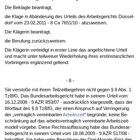
Die Be­klag­te be­an­tragt,
die Kla­ge in Abände­rung des Ur­teils des Ar­beits­ge­richts Düssel­
dorf vom 23.02.2011 - 8 Ca 7651/10 - ab­zu­wei­sen.
Die Kläge­rin be­an­tragt,
die Be­ru­fung zurück­zu­wei­sen.
Die Kläge­rin ver­tei­digt in ers­ter Li­nie das an­ge­foch­te­ne Ur­teil
und macht un­ter teil­wei­ser Wie­der­ho­lung ih­res erst­in­stanz­li­chen
Vor­brin­gens ergänzend gel­tend:
- 8 -
Sie ver­s­toße mit ih­rem Teil­zeit­be­geh­ren nicht ge­gen § 8 Abs. 1
Tz­B­fG. Das Bun­des­ar­beits­ge­richt ha­be in sei­nem Ur­teil vom
16.12.2008 - 9 AZR 893/07 - aus­drück­lich klar­ge­stellt, dass der
Wort­laut des § 8 Tz­B­fG, der ei­nen An­spruch auf Ver­rin­ge­rung
der „ver­trag­lich ver­ein­bar­ten
Ar­beits­zeit
“ be­gründe, kei­ne Be­
schränkung auf das ar­beits­ver­trag­lich ver­ein­bar­te Ar­beits­zeit­
mo­dell vor­ge­be. Die­se Rechts­auf­fas­sung ha­be das Bun­des­ar­
beits­ge­richt in sei­nem Ur­teil vom 18.08.2009 - 9 AZR 517/08 -
be­kräftigt. Sie ha­be un­ter Be­ach­tung der Drei-Mo­nats-Frist des