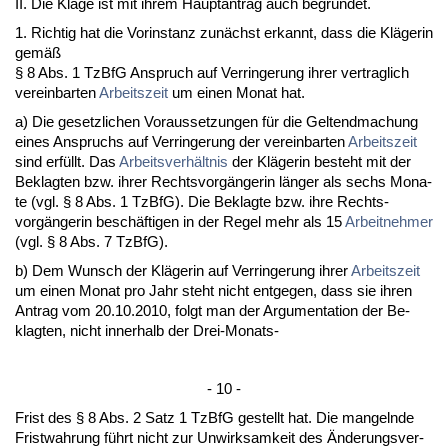
II. Die Kla­ge ist mit ih­rem Haupt­an­trag auch be­gründet.
1. Rich­tig hat die Vor­in­stanz zunächst er­kannt, dass die Kläge­rin
gemäß
§ 8 Abs. 1 Tz­B­fG An­spruch auf Ver­rin­ge­rung ih­rer ver­trag­lich
ver­ein­bar­ten
Ar­beits­zeit
um ei­nen Mo­nat hat.
a) Die ge­setz­li­chen Vor­aus­set­zun­gen für die Gel­tend­ma­chung
ei­nes An­spruchs auf Ver­rin­ge­rung der ver­ein­bar­ten
Ar­beits­zeit
sind erfüllt. Das
Ar­beits­verhält­nis
der Kläge­rin be­steht mit der
Be­klag­ten bzw. ih­rer Rechts­vorgänge­rin länger als sechs Mo­na­
te (vgl. § 8 Abs. 1 Tz­B­fG). Die Be­klag­te bzw. ih­re Rechts­
vorgänge­rin beschäfti­gen in der Re­gel mehr als 15
Ar­beit­neh­mer
(vgl. § 8 Abs. 7 Tz­B­fG).
b) Dem Wunsch der Kläge­rin auf Ver­rin­ge­rung ih­rer
Ar­beits­zeit
um ei­nen Mo­nat pro Jahr steht nicht ent­ge­gen, dass sie ih­ren
An­trag vom 20.10.2010, folgt man der Ar­gu­men­ta­ti­on der Be­
klag­ten, nicht in­ner­halb der Drei-Mo­nats-
- 10 -
Frist des § 8 Abs. 2 Satz 1 Tz­B­fG ge­stellt hat. Die man­geln­de
Frist­wah­rung führt nicht zur Un­wirk­sam­keit des Ände­rungs­ver­