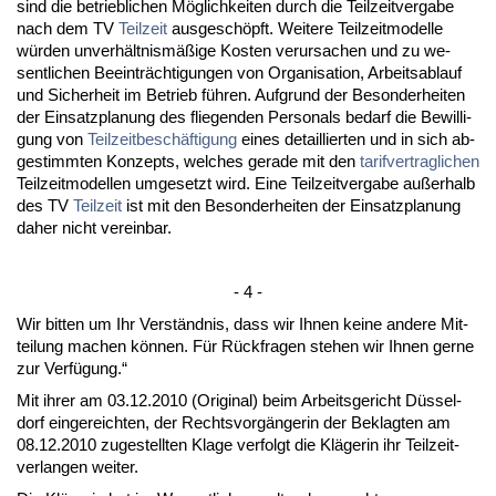
sind die be­trieb­li­chen Möglich­kei­ten durch die Teil­zeit­ver­ga­be
nach dem TV
Teil­zeit
aus­geschöpft. Wei­te­re Teil­zeit­mo­del­le
würden un­verhält­nismäßige Kos­ten ver­ur­sa­chen und zu we­
sent­li­chen Be­ein­träch­ti­gun­gen von Or­ga­ni­sa­ti­on, Ar­beits­ab­lauf
und Si­cher­heit im Be­trieb führen. Auf­grund der Be­son­der­hei­ten
der Ein­satz­pla­nung des flie­gen­den Per­so­nals be­darf die Be­wil­li­
gung von
Teil­zeit­beschäfti­gung
ei­nes de­tail­lier­ten und in sich ab­
ge­stimm­ten Kon­zepts, wel­ches ge­ra­de mit den
ta­rif­ver­trag­li­chen
Teil­zeit­mo­del­len um­ge­setzt wird. Ei­ne Teil­zeit­ver­ga­be außer­halb
des TV
Teil­zeit
ist mit den Be­son­der­hei­ten der Ein­satz­pla­nung
da­her nicht ver­ein­bar.
- 4 -
Wir bit­ten um Ihr Verständ­nis, dass wir Ih­nen kei­ne an­de­re Mit­
tei­lung ma­chen können. Für Rück­fra­gen ste­hen wir Ih­nen ger­ne
zur Verfügung.“
Mit ih­rer am 03.12.2010 (Ori­gi­nal) beim Ar­beits­ge­richt Düssel­
dorf ein­ge­reich­ten, der Rechts­vorgänge­rin der Be­klag­ten am
08.12.2010 zu­ge­stell­ten Kla­ge ver­folgt die Kläge­rin ihr Teil­zeit­
ver­lan­gen wei­ter.