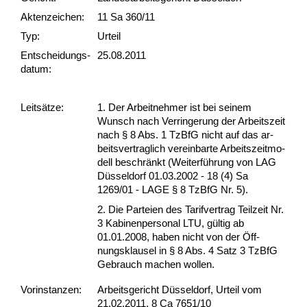
Akten­zeichen:
11 Sa 360/11
Typ:
Urteil
Ent­scheid­ungs­
25.08.2011
datum:
Leit­sätze:
1. Der Ar­beit­neh­mer ist bei sei­nem
Wunsch nach Ver­rin­ge­rung der Ar­beits­zeit
nach § 8 Abs. 1 Tz­B­fG nicht auf das ar­
beits­ver­trag­lich ver­ein­bar­te Ar­beits­zeit­mo­
dell be­schränkt (Wei­terführung von LAG
Düssel­dorf 01.03.2002 - 18 (4) Sa
1269/01 - LA­GE § 8 Tz­B­fG Nr. 5).
2. Die Par­tei­en des Ta­rif­ver­trag Teil­zeit Nr.
3 Ka­bi­nen­per­so­nal LTU, gültig ab
01.01.2008, ha­ben nicht von der Öff­
nungs­klau­sel in § 8 Abs. 4 Satz 3 Tz­B­fG
Ge­brauch ma­chen wol­len.
Vor­ins­tan­zen:
Arbeitsgericht Düsseldorf, Urteil vom
21.02.2011, 8 Ca 7651/10