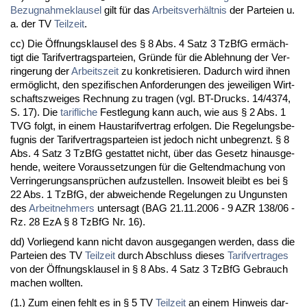
Be­zug­nah­me­klau­sel
gilt für das
Ar­beits­verhält­nis
der Par­tei­en u.
a. der TV
Teil­zeit
.
cc) Die Öff­nungs­klau­sel des § 8 Abs. 4 Satz 3 Tz­B­fG ermäch­
tigt die Ta­rif­ver­trags­par­tei­en, Gründe für die Ab­leh­nung der Ver­
rin­ge­rung der
Ar­beits­zeit
zu kon­kre­ti­sie­ren. Da­durch wird ih­nen
ermöglicht, den spe­zi­fi­schen An­for­de­run­gen des je­wei­li­gen Wirt­
schafts­zwei­ges Rech­nung zu tra­gen (vgl. BT-Drucks. 14/4374,
S. 17). Die
ta­rif­li­che
Fest­le­gung kann auch, wie aus § 2 Abs. 1
TVG folgt, in ei­nem Haus­ta­rif­ver­trag er­fol­gen. Die Re­ge­lungs­be­
fug­nis der Ta­rif­ver­trags­par­tei­en ist je­doch nicht un­be­grenzt. § 8
Abs. 4 Satz 3 Tz­B­fG ge­stat­tet nicht, über das Ge­setz hin­aus­ge­
hen­de, wei­te­re Vor­aus­set­zun­gen für die Gel­tend­ma­chung von
Ver­rin­ge­rungs­ansprüchen auf­zu­stel­len. In­so­weit bleibt es bei §
22 Abs. 1 Tz­B­fG, der ab­wei­chen­de Re­ge­lun­gen zu Un­guns­ten
des
Ar­beit­neh­mers
un­ter­sagt (BAG 21.11.2006 - 9 AZR 138/06 -
Rz. 28 EzA § 8 Tz­B­fG Nr. 16).
dd) Vor­lie­gend kann nicht da­von aus­ge­gan­gen wer­den, dass die
Par­tei­en des TV
Teil­zeit
durch Ab­schluss die­ses
Ta­rif­ver­tra­ges
von der Öff­nungs­klau­sel in § 8 Abs. 4 Satz 3 Tz­B­fG Ge­brauch
ma­chen woll­ten.
(1.) Zum ei­nen fehlt es in § 5 TV
Teil­zeit
an ei­nem Hin­weis dar­