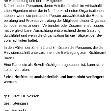
rer Aus­rich­tung und de­ren Mit­glie­der,
3. Ju­ris­ti­sche Per­so­nen, de­ren An­tei­le sämt­lich im wirt­schaft­li­
chen Ei­gen­tum ei­ner der in Nr. 2 be­zeich­ne­ten Or­ga­ni­sa­tio­nen
ste­hen, wenn die ju­ris­ti­sche Per­son aus­sch­ließlich die Rechts­
be­ra­tung und Pro­zess­ver­tre­tung der Mit­glie­der die­ser Or­ga­ni­sa­
ti­on oder ei­nes an­de­ren Ver­ban­des oder Zu­sam­men­schlus­ses
mit ver­gleich­ba­rer Aus­rich­tung ent­spre­chend de­ren Sat­zung
durchführt und wenn die Or­ga­ni­sa­ti­on für die Tätig­keit der Be­
vollmäch­tig­ten haf­tet.
In den Fällen der Zif­fern 2 und 3 müssen die Per­so­nen, die die
Re­vi­si­ons­schrift un­ter­zeich­nen, die Befähi­gung zum Rich­ter­amt
ha­ben.
Ei­ne Par­tei die als Be­vollmäch­tig­ter zu­ge­las­sen ist, kann sich
selbst ver­tre­ten.
* ei­ne Not­frist ist un­abänder­lich und kann nicht verlängert
wer­den.
gez.: Prof. Dr. Vos­sen
gez.: St­ein­gass
gez: Foit­lin­ski