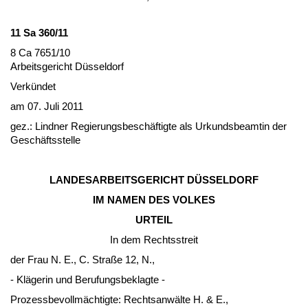
11 Sa 360/11
8 Ca 7651/10
Ar­beits­ge­richt Düssel­dorf
Verkündet
am 07. Ju­li 2011
gez.: Lind­ner Re­gie­rungs­beschäftig­te als Ur­kunds­be­am­tin der
Geschäfts­stel­le
LAN­DES­AR­BEITS­GERICHT DÜSSEL­DORF
IM NA­MEN DES VOL­KES
UR­TEIL
In dem Rechts­streit
der Frau N. E., C. Straße 12, N.,
- Kläge­rin und Be­ru­fungs­be­klag­te -
Pro­zess­be­vollmäch­tig­te: Rechts­anwälte H. & E.,