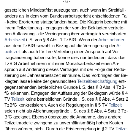
- 6 -
ge­setz­li­chen Min­dest­frist aus­zu­ge­hen, auch wenn im Streit­fall -
an­ders als in dem vom Bun­des­ar­beits­ge­richt ent­schie­de­nen Fall
- kei­ne Erörte­rung statt­ge­fun­den ha­be. Die Kläge­rin be­geh­re mit
ih­rem Teil­zeit­an­trag - ent­ge­gen der von der Be­klag­ten ver­tre­te­
nen Auf­fas­sung - die Ver­rin­ge­rung ih­rer ver­trag­lich ver­ein­bar­ten
Ar­beits­zeit
i. S. von § 8 Abs. 1 Tz­B­fG. Wenn der
Ar­beit­neh­mer
aus dem Tz­B­fG so­wohl in Be­zug auf die Ver­rin­ge­rung der
Ar­
beits­zeit
als auch für ih­re Ver­tei­lung ei­nen An­spruch auf Ver­
tragsände­rung ha­ben sol­le, könne dies nur be­deu­ten, dass das
Tz­B­fG Ar­beit­neh­mern mit ei­ner Mo­nats­ar­beits­zeit ei­nen An­
spruch auf Ände­rung die­ses Ver­tra­ges mit der Fol­ge der Re­du­
zie­rung der Jah­res­ar­beits­zeit einräume. Das Vor­brin­gen der Be­
klag­ten las­se kei­ne der gewünsch­ten
Teil­zeit­beschäfti­gung
ent­
ge­gen­ste­hen­den be­trieb­li­chen Gründe i. S. des § 8 Abs. 4 Tz­B­
fG er­ken­nen. Ent­ge­gen der Auf­fas­sung der Be­klag­ten würde § 4
TV
Teil­zeit
kei­ne be­trieb­li­chen Gründe i. S. des § 8 Abs. 4 Satz 2
Tz­B­fG kon­kre­ti­sie­ren. Auch die Re­ge­lun­gen in § 5 TV
Teil­zeit
sei­en nicht als Ab­leh­nungs­gründe i. S. des § 8 Abs. 4 Satz 3 Tz­
B­fG ge­eig­net. Eben­so über­zeu­ge die An­nah­me, dass an­de­re
Teil­zeit­mo­del­le zwin­gend zu un­verhält­nismäßig ho­hen Kos­ten
führen würden, nicht. Durch die Fris­ten­re­ge­lung in § 2 TV
Teil­zeit