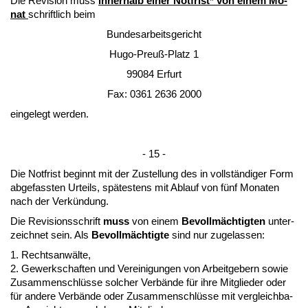
Die Re­vi­si­on muss
in­ner­halb ei­ner Not­frist* von ei­nem Mo­
nat
schrift­lich beim
Bun­des­ar­beits­ge­richt
Hu­go-Preuß-Platz 1
99084 Er­furt
Fax: 0361 2636 2000
ein­ge­legt wer­den.
- 15 -
Die Not­frist be­ginnt mit der Zu­stel­lung des in vollständi­ger Form
ab­ge­fass­ten Ur­teils, spätes­tens mit Ab­lauf von fünf Mo­na­ten
nach der Verkündung.
Die Re­vi­si­ons­schrift
muss
von ei­nem
Be­vollmäch­tig­ten
un­ter­
zeich­net sein. Als
Be­vollmäch­tig­te
sind nur zu­ge­las­sen:
1. Rechts­anwälte,
2. Ge­werk­schaf­ten und Ver­ei­ni­gun­gen von Ar­beit­ge­bern so­wie
Zu­sam­men­schlüsse sol­cher Verbände für ih­re Mit­glie­der oder
für an­de­re Verbände oder Zu­sam­men­schlüsse mit ver­gleich­ba­