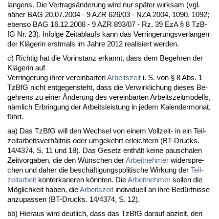
lan­gens. Die Ver­tragsände­rung wird nur später wirk­sam (vgl.
näher BAG 20.07.2004 - 9 AZR 626/03 - NZA 2004, 1090, 1092;
eben­so BAG 16.12.2008 - 9 AZR 893/07 - Rz. 39 EzA § 8 Tz­B­
fG Nr. 23). In­fol­ge Zeit­ab­laufs kann das Ver­rin­ge­rungs­ver­lan­gen
der Kläge­rin erst­mals im Jah­re 2012 rea­li­siert wer­den.
c) Rich­tig hat die Vor­in­stanz er­kannt, dass dem Be­geh­ren der
Kläge­rin auf
Ver­rin­ge­rung ih­rer ver­ein­bar­ten
Ar­beits­zeit
i. S. von § 8 Abs. 1
Tz­B­fG nicht ent­ge­gen­steht, dass die Ver­wirk­li­chung die­ses Be­
geh­rens zu ei­ner Ände­rung des ver­ein­bar­ten Ar­beits­zeit­mo­dells,
nämlich Er­brin­gung der Ar­beits­leis­tung in je­dem Ka­len­der­mo­nat,
führt.
aa) Das Tz­B­fG will den Wech­sel von ei­nem Voll­zeit- in ein Teil­
zeit­ar­beits­verhält­nis oder um­ge­kehrt er­leich­tern (BT-Drucks.
14/4374, S. 11 und 18). Das Ge­setz enthält kei­ne pau­scha­len
Zeit­vor­ga­ben, die den Wünschen der
Ar­beit­neh­mer
wi­der­spre­
chen und da­her die beschäfti­gungs­po­li­ti­sche Wir­kung der
Teil­
zeit­ar­beit
kon­ter­ka­rie­ren könn­ten. Die
Ar­beit­neh­mer
sol­len die
Möglich­keit ha­ben, die
Ar­beits­zeit
in­di­vi­du­ell an ih­re Bedürf­nis­se
an­zu­pas­sen (BT-Drucks. 14/4374, S. 12).
bb) Hier­aus wird deut­lich, dass das Tz­B­fG dar­auf ab­zielt, den