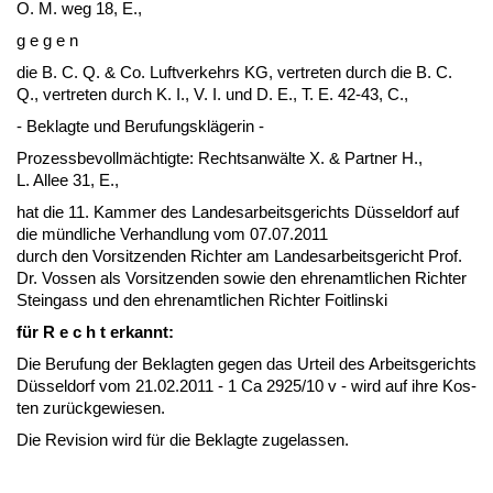
O. M. weg 18, E.,
g e g e n
die B. C. Q. & Co. Luft­ver­kehrs KG, ver­tre­ten durch die B. C.
Q., ver­tre­ten durch K. I., V. I. und D. E., T. E. 42-43, C.,
- Be­klag­te und Be­ru­fungskläge­rin -
Pro­zess­be­vollmäch­tig­te: Rechts­anwälte X. & Part­ner H.,
L. Al­lee 31, E.,
hat die 11. Kam­mer des Lan­des­ar­beits­ge­richts Düssel­dorf auf
die münd­li­che Ver­hand­lung vom 07.07.2011
durch den Vor­sit­zen­den Rich­ter am Lan­des­ar­beits­ge­richt Prof.
Dr. Vos­sen als Vor­sit­zen­den so­wie den eh­ren­amt­li­chen Rich­ter
St­ein­gass und den eh­ren­amt­li­chen Rich­ter Foit­lin­ski
für R e c h t er­kannt:
Die Be­ru­fung der Be­klag­ten ge­gen das Ur­teil des Ar­beits­ge­richts
Düssel­dorf vom 21.02.2011 - 1 Ca 2925/10 v - wird auf ih­re Kos­
ten zurück­ge­wie­sen.
Die Re­vi­si­on wird für die Be­klag­te zu­ge­las­sen.