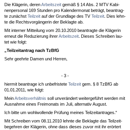
Die Kläge­rin, de­ren
Ar­beits­zeit
gemäß § 14 Abs. 2 MTV Ka­bi­
nen­per­so­nal 169 St­un­den pro Ka­len­der­mo­nat beträgt, be­an­trag­
te zunächst
Teil­zeit
auf der Grund­la­ge des TV
Teil­zeit
. Dies lehn­
te die Rechts­vorgänge­rin der Be­klag­te ab.
Mit in­ter­ner Mit­tei­lung vom 20.10.2010 be­an­trag­te die Kläge­rin
er­neut die Re­du­zie­rung ih­rer
Ar­beits­zeit
. Die­ses Schrei­ben lau­
tet wie folgt:
„Teil­zeit­an­trag nach Tz­B­fG
Sehr ge­ehr­te Da­men und Her­ren,
- 3 -
hier­mit be­an­tra­ge ich un­be­fris­te­te
Teil­zeit
gem. § 8 Tz­B­fG ab
01.01.2011, wie folgt:
Mein
Ar­beits­verhält­nis
soll un­verändert wei­ter­geführt wer­den mit
Aus­nah­me ei­nes Frei­mo­nats im Ju­li, al­ter­na­tiv Au­gust.
Ich bit­te um wohl­wol­len­de Prüfung mei­nes Teil­zeit­an­tra­ges.“
Mit Schrei­ben vom 08.11.2010 lehn­te die Be­klag­te das Teil­zeit­
be­geh­ren der Kläge­rin, oh­ne dass die­ses zu­vor mit ihr erörtert