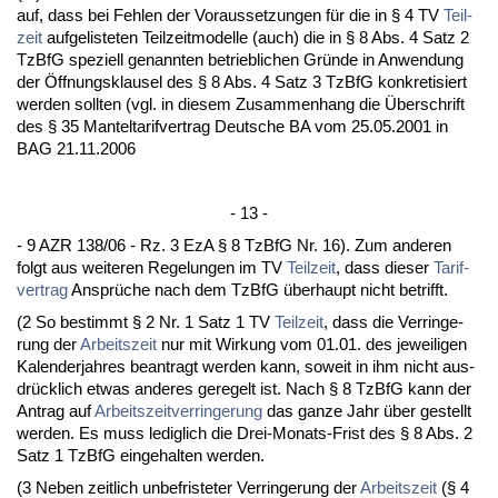
auf, dass bei Feh­len der Vor­aus­set­zun­gen für die in § 4 TV
Teil­
zeit
auf­ge­lis­te­ten Teil­zeit­mo­del­le (auch) die in § 8 Abs. 4 Satz 2
Tz­B­fG spe­zi­ell ge­nann­ten be­trieb­li­chen Gründe in An­wen­dung
der Öff­nungs­klau­sel des § 8 Abs. 4 Satz 3 Tz­B­fG kon­kre­ti­siert
wer­den soll­ten (vgl. in die­sem Zu­sam­men­hang die Über­schrift
des § 35 Man­tel­ta­rif­ver­trag Deut­sche BA vom 25.05.2001 in
BAG 21.11.2006
- 13 -
- 9 AZR 138/06 - Rz. 3 EzA § 8 Tz­B­fG Nr. 16). Zum an­de­ren
folgt aus wei­te­ren Re­ge­lun­gen im TV
Teil­zeit
, dass die­ser
Ta­rif­
ver­trag
Ansprüche nach dem Tz­B­fG über­haupt nicht be­trifft.
(2 So be­stimmt § 2 Nr. 1 Satz 1 TV
Teil­zeit
, dass die Ver­rin­ge­
rung der
Ar­beits­zeit
nur mit Wir­kung vom 01.01. des je­wei­li­gen
Ka­len­der­jah­res be­an­tragt wer­den kann, so­weit in ihm nicht aus­
drück­lich et­was an­de­res ge­re­gelt ist. Nach § 8 Tz­B­fG kann der
An­trag auf
Ar­beits­zeit­ver­rin­ge­rung
das gan­ze Jahr über ge­stellt
wer­den. Es muss le­dig­lich die Drei-Mo­nats-Frist des § 8 Abs. 2
Satz 1 Tz­B­fG ein­ge­hal­ten wer­den.
(3 Ne­ben zeit­lich un­be­fris­te­ter Ver­rin­ge­rung der
Ar­beits­zeit
(§ 4