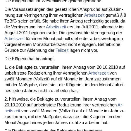
Die Kläge­rin hat im We­sent­li­chen gel­tend ge­macht:
Die Vor­aus­set­zun­gen des ge­setz­li­chen An­spruchs auf Zu­stim­
mung zur Ver­rin­ge­rung ih­rer ver­trag­li­chen
Ar­beits­zeit
gemäß § 8
Tz­B­fG sei­en erfüllt. Sie ha­be ih­ren An­trag recht­zei­tig ge­stellt, da
die Ver­rin­ge­rung ih­rer
Ar­beits­zeit
erst im Ju­li 2011, al­ter­na­tiv im
Au­gust 2011 be­gin­nen sol­le. Die gewünsch­te Ver­rin­ge­rung der
Ar­beits­zeit
für ei­nen Mo­nat auf null ste­he der ar­beits­ver­trag­lich
vor­ge­se­he­nen Mo­nats­ar­beits­zeit nicht ent­ge­gen. Be­trieb­li­che
Gründe zur Ab­leh­nung der
Teil­zeit
lägen nicht vor.
Die Kläge­rin hat be­an­tragt,
1. die Be­klag­te zu ver­ur­tei­len, ih­rem An­trag vom 20.10.2010 auf
un­be­fris­te­te Re­du­zie­rung ih­rer ver­trag­li­chen
Ar­beits­zeit
von
zwölf Mo­na­ten (Voll­zeit) auf elf Mo­na­te im Jahr zu­zu­stim­men,
mit der Maßga­be, dass sie - die Kläge­rin - in dem Mo­nat Ju­li ei­
nes je­den Jah­res nicht zu ar­bei­ten hat;
2. hilfs­wei­se, die Be­klag­te zu ver­ur­tei­len, ih­rem An­trag vom
20.10.2010 auf un­be­fris­te­te Re­du­zie­rung ih­rer ver­trag­li­chen
Ar­
beits­zeit
von zwölf Mo­na­ten (Voll­zeit) auf elf Mo­na­te im Jahr zu­
zu­stim­men, mit der Maßga­be, dass sie - die Kläge­rin - in dem
Mo­nat Au­gust ei­nes je­den Jah­res nicht zu ar­bei­ten hat.
Die Rechts­vorgänge­rin der Be­klag­ten hat be­an­tragt,