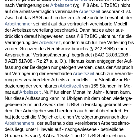
nach Ver­rin­ge­rung der
Ar­beits­zeit
(vgl. § 8 Abs. 1 Tz­B­fG) nicht
auf die ar­beits­ver­trag­lich ver­ein­bar­te
Ar­beits­zeit
be­schränkt ist.
Zwar hat das BAG auch in die­sem Ur­teil zunächst erwähnt, der
Ar­beit­neh­mer
sei nicht auf das ver­trag­lich ver­ein­bar­te Mo­dell
der Ar­beits­zeit­ver­tei­lung be­schränkt. Dann hat es aber aus­
drück­lich dar­auf hin­ge­wie­sen, dass § 8 Tz­B­fG „nicht nur für die
Ver­rin­ge­rung der
Ar­beits­zeit
, son­dern auch für ih­re Ver­tei­lung bis
zu den Gren­zen des Rechts­miss­brauchs (§ 242 BGB) ei­nen
An­spruch auf Ver­tragsände­rung“ be­gründet (BAG 18.08.2009 -
9 AZR 517/08 - Rz 27 a. a. O.). Hier­aus kann ent­ge­gen der Auf­
fas­sung der Be­klag­ten nur ge­fol­gert wer­den, dass der An­spruch
auf Ver­rin­ge­rung der ver­ein­bar­ten
Ar­beits­zeit
auch zur Verände­
rung des ver­ab­re­de­ten Ar­beits­zeit­mo­dells - im Streit­fall zur Re­
du­zie­rung der ver­ein­bar­ten
Ar­beits­zeit
von 169 St­un­den im Mo­
nat auf
Ar­beits­zeit
„Null“ für ei­nen Mo­nat im Jahr - führen kann.
Nur die­se Auf­fas­sung kann im Übri­gen mit dem oben wie­der­ge­
ge­be­nen Sinn und Zweck des Tz­B­fG in Ein­klang ge­bracht wer­
den. Der Ar­beit­ge­ber wird hier­durch auch nicht über­for­dert. Er
hat je­der­zeit die Möglich­keit, ei­nen Verzöge­rungs­wunsch des
Ar­beit­neh­mers
, der außer­halb des ver­ein­bar­ten Ar­beits­zeit­mo­
dells liegt, un­ter Hin­weis auf - nach­ge­wie­se­ne - be­trieb­li­che
Gründe i. S. von § 8 Abs. 4 Satz 1 und 2 Tz­B­fG ab­zu­leh­nen.