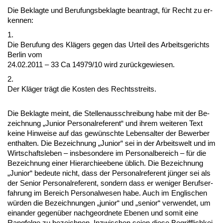
Die Be­klag­te und Be­ru­fungs­be­klag­te be­an­tragt, für Recht zu er­
ken­nen:
1.
Die Be­ru­fung des Klägers ge­gen das Ur­teil des Ar­beits­ge­richts
Ber­lin vom
24.02.2011 – 33 Ca 14979/10 wird zurück­ge­wie­sen.
2.
Der Kläger trägt die Kos­ten des Rechts­streits.
Die Be­klag­te meint, die Stel­len­aus­schrei­bung ha­be mit der Be­
zeich­nung „Ju­ni­or Per­so­nal­re­fe­rent“ und ih­rem wei­te­ren Text
kei­ne Hin­wei­se auf das gewünsch­te Le­bens­al­ter der Be­wer­ber
ent­hal­ten. Die Be­zeich­nung „Ju­ni­or“ sei in der Ar­beits­welt und im
Wirt­schafts­le­ben – ins­be­son­de­re im Per­so­nal­be­reich – für die
Be­zeich­nung ei­ner Hier­ar­chie­ebe­ne üblich. Die Be­zeich­nung
„Ju­ni­or“ be­deu­te nicht, dass der Per­so­nal­re­fe­rent jünger sei als
der Se­ni­or Per­so­nal­re­fe­rent, son­dern dass er we­ni­ger Be­rufs­er­
fah­rung im Be­reich Per­so­nal­we­sen ha­be. Auch im Eng­li­schen
würden die Be­zeich­nun­gen „ju­ni­or“ und „se­ni­or“ ver­wen­det, um
ein­an­der ge­genüber nach­ge­ord­ne­te Ebe­nen und so­mit ei­ne
Rang­fol­ge zu be­zeich­nen. In­zwi­schen sei­en die­se Be­griff­lich­kei­