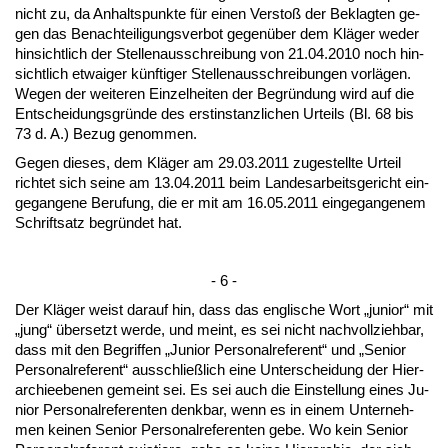
nicht zu, da An­halts­punk­te für ei­nen Ver­s­toß der Be­klag­ten ge­
gen das Be­nach­tei­li­gungs­ver­bot ge­genüber dem Kläger we­der
hin­sicht­lich der Stel­len­aus­schrei­bung von 21.04.2010 noch hin­
sicht­lich et­wai­ger künf­ti­ger Stel­len­aus­schrei­bun­gen vorlägen.
We­gen der wei­te­ren Ein­zel­hei­ten der Be­gründung wird auf die
Ent­schei­dungs­gründe des erst­in­stanz­li­chen Ur­teils (Bl. 68 bis
73 d. A.) Be­zug ge­nom­men.
Ge­gen die­ses, dem Kläger am 29.03.2011 zu­ge­stell­te Ur­teil
rich­tet sich sei­ne am 13.04.2011 beim Lan­des­ar­beits­ge­richt ein­
ge­gan­ge­ne Be­ru­fung, die er mit am 16.05.2011 ein­ge­gan­ge­nem
Schrift­satz be­gründet hat.
- 6 -
Der Kläger weist dar­auf hin, dass das eng­li­sche Wort „ju­ni­or“ mit
„jung“ über­setzt wer­de, und meint, es sei nicht nach­voll­zieh­bar,
dass mit den Be­grif­fen „Ju­ni­or Per­so­nal­re­fe­rent“ und „Se­ni­or
Per­so­nal­re­fe­rent“ aus­sch­ließlich ei­ne Un­ter­schei­dung der Hier­
ar­chie­ebe­nen ge­meint sei. Es sei auch die Ein­stel­lung ei­nes Ju­
ni­or Per­so­nal­re­fe­ren­ten denk­bar, wenn es in ei­nem Un­ter­neh­
men kei­nen Se­ni­or Per­so­nal­re­fe­ren­ten ge­be. Wo kein Se­ni­or