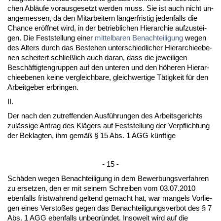
chen Abläufe vor­aus­ge­setzt wer­den muss. Sie ist auch nicht un­
an­ge­mes­sen, da den Mit­ar­bei­tern länger­fris­tig je­den­falls die
Chan­ce eröff­net wird, in der be­trieb­li­chen Hier­ar­chie auf­zu­stei­
gen. Die Fest­stel­lung ei­ner
mit­tel­ba­ren Be­nach­tei­li­gung
we­gen
des Al­ters durch das Be­ste­hen un­ter­schied­li­cher Hier­ar­chie­ebe­
nen schei­tert schließlich auch dar­an, dass die je­wei­li­gen
Beschäftig­ten­grup­pen auf den un­te­ren und den höhe­ren Hier­ar­
chie­ebe­nen kei­ne ver­gleich­ba­re, gleich­wer­ti­ge Tätig­keit für den
Ar­beit­ge­ber er­brin­gen.
II.
Der nach den zu­tref­fen­den Ausführun­gen des Ar­beits­ge­richts
zulässi­ge An­trag des Klägers auf Fest­stel­lung der Ver­pflich­tung
der Be­klag­ten, ihm gemäß § 15 Abs. 1 AGG künf­ti­ge
- 15 -
Schäden we­gen Be­nach­tei­li­gung in dem Be­wer­bungs­ver­fah­ren
zu er­set­zen, den er mit sei­nem Schrei­ben vom 03.07.2010
eben­falls frist­wah­rend gel­tend ge­macht hat, war man­gels Vor­lie­
gen ei­nes Ver­s­toßes ge­gen das Be­nach­tei­li­gungs­ver­bot des § 7
Abs. 1 AGG eben­falls un­be­gründet. In­so­weit wird auf die