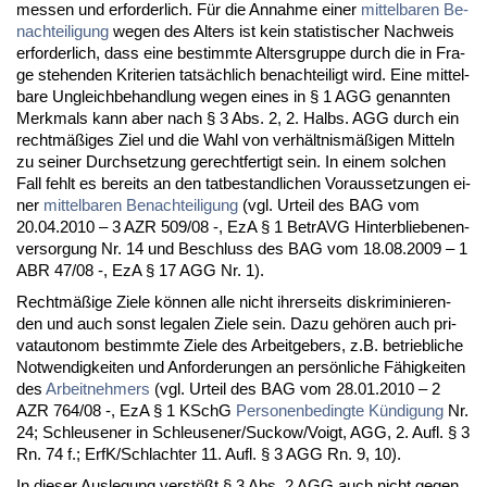
mes­sen und er­for­der­lich. Für die An­nah­me ei­ner
mit­tel­ba­ren Be­
nach­tei­li­gung
we­gen des Al­ters ist kein sta­tis­ti­scher Nach­weis
er­for­der­lich, dass ei­ne be­stimm­te Al­ters­grup­pe durch die in Fra­
ge ste­hen­den Kri­te­ri­en tatsächlich be­nach­tei­ligt wird. Ei­ne mit­tel­
ba­re Un­gleich­be­hand­lung we­gen ei­nes in § 1 AGG ge­nann­ten
Merk­mals kann aber nach § 3 Abs. 2, 2. Halbs. AGG durch ein
rechtmäßiges Ziel und die Wahl von verhält­nismäßigen Mit­teln
zu sei­ner Durch­set­zung ge­recht­fer­tigt sein. In ei­nem sol­chen
Fall fehlt es be­reits an den tat­be­stand­li­chen Vor­aus­set­zun­gen ei­
ner
mit­tel­ba­ren Be­nach­tei­li­gung
(vgl. Ur­teil des BAG vom
20.04.2010 – 3 AZR 509/08 -, EzA § 1 Be­trAVG Hin­ter­blie­be­nen­
ver­sor­gung Nr. 14 und Be­schluss des BAG vom 18.08.2009 – 1
ABR 47/08 -, EzA § 17 AGG Nr. 1).
Rechtmäßige Zie­le können al­le nicht ih­rer­seits dis­kri­mi­nie­ren­
den und auch sonst le­ga­len Zie­le sein. Da­zu gehören auch pri­
vat­au­to­nom be­stimm­te Zie­le des Ar­beit­ge­bers, z.B. be­trieb­li­che
Not­wen­dig­kei­ten und An­for­de­run­gen an persönli­che Fähig­kei­ten
des
Ar­beit­neh­mers
(vgl. Ur­teil des BAG vom 28.01.2010 – 2
AZR 764/08 -, EzA § 1 KSchG
Per­so­nen­be­ding­te Kündi­gung
Nr.
24; Schleu­se­ner in Schleu­se­ner/Suckow/Voigt, AGG, 2. Aufl. § 3
Rn. 74 f.; ErfK/Schlach­ter 11. Aufl. § 3 AGG Rn. 9, 10).
In die­ser Aus­le­gung verstößt § 3 Abs. 2 AGG auch nicht ge­gen