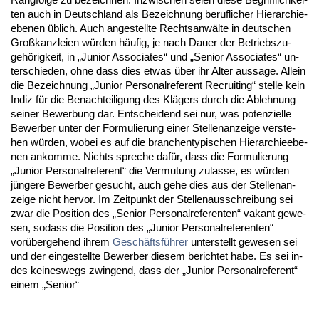
ten auch in Deutsch­land als Be­zeich­nung be­ruf­li­cher Hier­ar­chie­
ebe­nen üblich. Auch an­ge­stell­te Rechts­anwälte in deut­schen
Großkanz­lei­en würden häufig, je nach Dau­er der Be­triebs­zu­
gehörig­keit, in „Ju­ni­or As­so­cia­tes“ und „Se­ni­or As­so­cia­tes“ un­
ter­schie­den, oh­ne dass dies et­was über ihr Al­ter aus­sa­ge. Al­lein
die Be­zeich­nung „Ju­ni­or Per­so­nal­re­fe­rent Re­cruit­ing“ stel­le kein
In­diz für die Be­nach­tei­li­gung des Klägers durch die Ab­leh­nung
sei­ner Be­wer­bung dar. Ent­schei­dend sei nur, was po­ten­zi­el­le
Be­wer­ber un­ter der For­mu­lie­rung ei­ner Stel­len­an­zei­ge ver­ste­
hen würden, wo­bei es auf die bran­chen­ty­pi­schen Hier­ar­chie­ebe­
nen an­kom­me. Nichts spre­che dafür, dass die For­mu­lie­rung
„Ju­ni­or Per­so­nal­re­fe­rent“ die Ver­mu­tung zu­las­se, es würden
jünge­re Be­wer­ber ge­sucht, auch ge­he dies aus der Stel­len­an­
zei­ge nicht her­vor. Im Zeit­punkt der Stel­len­aus­schrei­bung sei
zwar die Po­si­ti­on des „Se­ni­or Per­so­nal­re­fe­ren­ten“ va­kant ge­we­
sen, so­dass die Po­si­ti­on des „Ju­ni­or Per­so­nal­re­fe­ren­ten“
vorüber­ge­hend ih­rem
Geschäftsführer
un­ter­stellt ge­we­sen sei
und der ein­ge­stell­te Be­wer­ber die­sem be­rich­tet ha­be. Es sei in­
des kei­nes­wegs zwin­gend, dass der „Ju­ni­or Per­so­nal­re­fe­rent“
ei­nem „Se­ni­or“