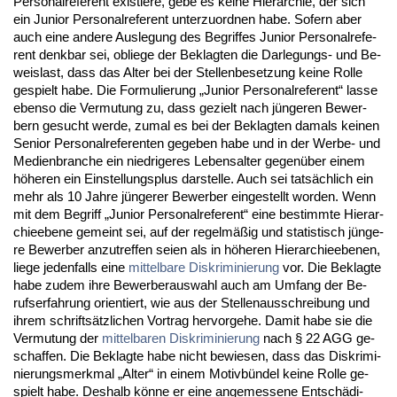
Per­so­nal­re­fe­rent exis­tie­re, ge­be es kei­ne Hier­ar­chie, der sich
ein Ju­ni­or Per­so­nal­re­fe­rent un­ter­zu­ord­nen ha­be. So­fern aber
auch ei­ne an­de­re Aus­le­gung des Be­grif­fes Ju­ni­or Per­so­nal­re­fe­
rent denk­bar sei, ob­lie­ge der Be­klag­ten die Dar­le­gungs- und Be­
weis­last, dass das Al­ter bei der Stel­len­be­set­zung kei­ne Rol­le
ge­spielt ha­be. Die For­mu­lie­rung „Ju­ni­or Per­so­nal­re­fe­rent“ las­se
eben­so die Ver­mu­tung zu, dass ge­zielt nach jünge­ren Be­wer­
bern ge­sucht wer­de, zu­mal es bei der Be­klag­ten da­mals kei­nen
Se­ni­or Per­so­nal­re­fe­ren­ten ge­ge­ben ha­be und in der Wer­be- und
Me­di­en­bran­che ein nied­ri­ge­res Le­bens­al­ter ge­genüber ei­nem
höhe­ren ein Ein­stel­lungs­plus dar­stel­le. Auch sei tatsächlich ein
mehr als 10 Jah­re jünge­rer Be­wer­ber ein­ge­stellt wor­den. Wenn
mit dem Be­griff „Ju­ni­or Per­so­nal­re­fe­rent“ ei­ne be­stimm­te Hier­ar­
chie­ebe­ne ge­meint sei, auf der re­gelmäßig und sta­tis­tisch jünge­
re Be­wer­ber an­zu­tref­fen sei­en als in höhe­ren Hier­ar­chie­ebe­nen,
lie­ge je­den­falls ei­ne
mit­tel­ba­re Dis­kri­mi­nie­rung
vor. Die Be­klag­te
ha­be zu­dem ih­re Be­wer­be­r­aus­wahl auch am Um­fang der Be­
rufs­er­fah­rung ori­en­tiert, wie aus der Stel­len­aus­schrei­bung und
ih­rem schriftsätz­li­chen Vor­trag her­vor­ge­he. Da­mit ha­be sie die
Ver­mu­tung der
mit­tel­ba­ren Dis­kri­mi­nie­rung
nach § 22 AGG ge­
schaf­fen. Die Be­klag­te ha­be nicht be­wie­sen, dass das Dis­kri­mi­
nie­rungs­merk­mal „Al­ter“ in ei­nem Mo­tivbündel kei­ne Rol­le ge­
spielt ha­be. Des­halb könne er ei­ne an­ge­mes­se­ne Entschädi­