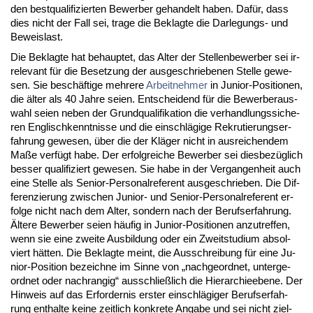
den best­qua­li­fi­zier­ten Be­wer­ber ge­han­delt ha­ben. Dafür, dass
dies nicht der Fall sei, tra­ge die Be­klag­te die Dar­le­gungs- und
Be­weis­last.
Die Be­klag­te hat be­haup­tet, das Al­ter der Stel­len­be­wer­ber sei ir­
re­le­vant für die Be­set­zung der aus­ge­schrie­be­nen Stel­le ge­we­
sen. Sie beschäfti­ge meh­re­re
Ar­beit­neh­mer
in Ju­ni­or-Po­si­tio­nen,
die älter als 40 Jah­re sei­en. Ent­schei­dend für die Be­wer­be­r­aus­
wahl sei­en ne­ben der Grund­qua­li­fi­ka­ti­on die ver­hand­lungs­si­che­
ren Eng­lisch­kennt­nis­se und die ein­schlägi­ge Re­kru­tie­rungs­er­
fah­rung ge­we­sen, über die der Kläger nicht in aus­rei­chen­dem
Maße verfügt ha­be. Der er­folg­rei­che Be­wer­ber sei dies­bezüglich
bes­ser qua­li­fi­ziert ge­we­sen. Sie ha­be in der Ver­gan­gen­heit auch
ei­ne Stel­le als Se­ni­or-Per­so­nal­re­fe­rent aus­ge­schrie­ben. Die Dif­
fe­ren­zie­rung zwi­schen Ju­ni­or- und Se­ni­or-Per­so­nal­re­fe­rent er­
fol­ge nicht nach dem Al­ter, son­dern nach der Be­rufs­er­fah­rung.
Älte­re Be­wer­ber sei­en häufig in Ju­ni­or-Po­si­tio­nen an­zu­tref­fen,
wenn sie ei­ne zwei­te Aus­bil­dung oder ein Zweit­stu­di­um ab­sol­
viert hätten. Die Be­klag­te meint, die Aus­schrei­bung für ei­ne Ju­
ni­or-Po­si­ti­on be­zeich­ne im Sin­ne von „nach­ge­ord­net, un­ter­ge­
ord­net oder nach­ran­gig“ aus­sch­ließlich die Hier­ar­chie­ebe­ne. Der
Hin­weis auf das Er­for­der­nis ers­ter ein­schlägi­ger Be­rufs­er­fah­
rung ent­hal­te kei­ne zeit­lich kon­kre­te An­ga­be und sei nicht ziel­