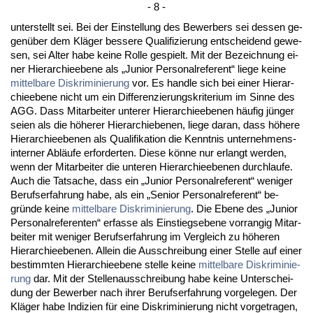
- 8 -
un­ter­stellt sei. Bei der Ein­stel­lung des Be­wer­bers sei des­sen ge­
genüber dem Kläger bes­se­re Qua­li­fi­zie­rung ent­schei­dend ge­we­
sen, sei Al­ter ha­be kei­ne Rol­le ge­spielt. Mit der Be­zeich­nung ei­
ner Hier­ar­chie­ebe­ne als „Ju­ni­or Per­so­nal­re­fe­rent“ lie­ge kei­ne
mit­tel­ba­re Dis­kri­mi­nie­rung
vor. Es hand­le sich bei ei­ner Hier­ar­
chie­ebe­ne nicht um ein Dif­fe­ren­zie­rungs­kri­te­ri­um im Sin­ne des
AGG. Dass Mit­ar­bei­ter un­te­rer Hier­ar­chie­ebe­nen häufig jünger
sei­en als die höhe­rer Hier­ar­chie­be­nen, lie­ge dar­an, dass höhe­re
Hier­ar­chie­ebe­nen als Qua­li­fi­ka­ti­on die Kennt­nis un­ter­neh­mens­
in­ter­ner Abläufe er­for­der­ten. Die­se könne nur er­langt wer­den,
wenn der Mit­ar­bei­ter die un­te­ren Hier­ar­chie­ebe­nen durch­lau­fe.
Auch die Tat­sa­che, dass ein „Ju­ni­or Per­so­nal­re­fe­rent“ we­ni­ger
Be­rufs­er­fah­rung ha­be, als ein „Se­ni­or Per­so­nal­re­fe­rent“ be­
gründe kei­ne
mit­tel­ba­re Dis­kri­mi­nie­rung
. Die Ebe­ne des „Ju­ni­or
Per­so­nal­re­fe­ren­ten“ er­fas­se als Ein­stiegs­ebe­ne vor­ran­gig Mit­ar­
bei­ter mit we­ni­ger Be­rufs­er­fah­rung im Ver­gleich zu höhe­ren
Hier­ar­chie­ebe­nen. Al­lein die Aus­schrei­bung ei­ner Stel­le auf ei­ner
be­stimm­ten Hier­ar­chie­ebe­ne stel­le kei­ne
mit­tel­ba­re Dis­kri­mi­nie­
rung
dar. Mit der Stel­len­aus­schrei­bung ha­be kei­ne Un­ter­schei­
dung der Be­wer­ber nach ih­rer Be­rufs­er­fah­rung vor­ge­le­gen. Der
Kläger ha­be In­di­zi­en für ei­ne Dis­kri­mi­nie­rung nicht vor­ge­tra­gen,