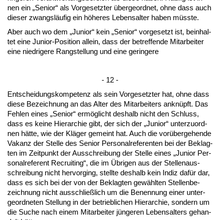
nen ein „Se­ni­or“ als Vor­ge­setz­ter über­ge­ord­net, oh­ne dass auch
die­ser zwangsläufig ein höhe­res Le­bens­al­ter ha­ben müss­te.
Aber auch wo dem „Ju­ni­or“ kein „Se­ni­or“ vor­ge­setzt ist, be­inhal­
tet ei­ne Ju­ni­or-Po­si­ti­on al­lein, dass der be­tref­fen­de Mit­ar­bei­ter
ei­ne nied­ri­ge­re Rang­stel­lung und ei­ne ge­rin­ge­re
- 12 -
Ent­schei­dungs­kom­pe­tenz als sein Vor­ge­setz­ter hat, oh­ne dass
die­se Be­zeich­nung an das Al­ter des Mit­ar­bei­ters an­knüpft. Das
Feh­len ei­nes „Se­ni­or“ ermöglicht des­halb nicht den Schluss,
dass es kei­ne Hier­ar­chie gibt, der sich der „Ju­ni­or“ un­ter­zu­ord­
nen hätte, wie der Kläger ge­meint hat. Auch die vorüber­ge­hen­de
Va­kanz der Stel­le des Se­ni­or Per­so­nal­re­fe­ren­ten bei der Be­klag­
ten im Zeit­punkt der Aus­schrei­bung der Stel­le ei­nes „Ju­ni­or Per­
so­nal­re­fe­rent Re­cruit­ing“, die im Übri­gen aus der Stel­len­aus­
schrei­bung nicht her­vor­ging, stell­te des­halb kein In­diz dafür dar,
dass es sich bei der von der Be­klag­ten gewähl­ten Stel­len­be­
zeich­nung nicht aus­sch­ließlich um die Be­nen­nung ei­ner un­ter­
ge­ord­ne­ten Stel­lung in der be­trieb­li­chen Hier­ar­chie, son­dern um
die Su­che nach ei­nem Mit­ar­bei­ter jünge­ren Le­bens­al­ters ge­han­