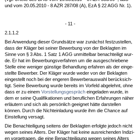
und vom 20.05.2010 - 8 AZR 287/08 (A), EzA § 22 AGG Nr. 1).
- 11 -
2.1.1.2
Bei An­wen­dung die­ser Grundsätze war zunächst fest­zu­stel­len,
dass der Kläger bei sei­ner Be­wer­bung von der Be­klag­ten im
Sin­ne von § 3 Abs. 1 Satz 1 AGG un­mit­tel­bar be­nach­tei­ligt wur­
de. Er hat im Be­wer­bungs­ver­fah­ren um die aus­ge­schrie­be­ne
Stel­le ei­ne we­ni­ger güns­ti­ge Be­hand­lung er­fah­ren als der ein­ge­
stell­te Be­wer­ber. Der Kläger wur­de we­der von der Be­klag­ten
ein­ge­stellt noch bei der en­ge­ren Be­wer­be­r­aus­wahl berück­sich­
tigt. Sei­ne Be­wer­bung wur­de be­reits im Vor­feld ab­ge­lehnt, oh­ne
dass er zu ei­nem
Vor­stel­lungs­gespräch
ein­ge­la­den wur­de, in
dem er sei­ne Qua­li­fi­ka­tio­nen und be­ruf­li­chen Er­fah­run­gen näher
erläutern und sich als persönlich ge­eig­net hätte dar­stel­len
können. Durch die Nicht­ein­la­dung wur­de ihm die Chan­ce auf
Ein­stel­lung ver­sagt.
Die Be­nach­tei­li­gung sei­tens der Be­klag­ten er­folg­te je­doch nicht
we­gen sei­nes Al­ters. Der Kläger hat kei­ne aus­rei­chen­den In­di­zi­
en vor­ge­tra­gen, die ei­ne Be­nach­tei­li­gung we­gen sei­nes Al­ters