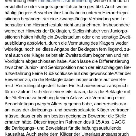
Ver­mu­tung ei­ner
mit­tel­ba­ren Dis­kri­mi­nie­rung
wer­de nicht durch
er­sicht­li­che oder vor­ge­tra­ge­ne Tat­sa­chen gestützt. Auch wenn
häufig jünge­re Be­wer­ber ih­re Lauf­bahn in un­te­ren Hier­ar­chie­po­
si­tio­nen begännen, sei ei­ne zwangsläufi­ge Ver­bin­dung von Le­
bens­al­ter und Hier­ar­chie­stu­fe nicht an­zu­neh­men. Ins­be­son­de­re
wer­de der Hin­weis der Be­klag­ten, Stel­len­in­ha­ber von Ju­ni­or­po­
si­tio­nen hätten häufig ein Zweit­stu­di­um oder ei­ne sons­ti­ge Zwei­t­
aus­bil­dung ab­sol­viert, durch die Ver­mu­tung des Klägers we­der
wi­der­legt, noch sei die­se An­ga­be der Be­klag­ten fern lie­gend, zu­
mal auch der Kläger selbst ein Zweit­stu­di­um be­gon­nen und mit
Vor­di­plom ab­ge­schlos­sen ha­be. Auch las­se die Dif­fe­ren­zie­rung
zwi­schen Ju­ni­or- und Se­ni­or­po­si­ti­on nach der ein­schlägi­gen Be­
rufs­er­fah­rung kei­ne Rück­schlüsse auf das gewünsch­te Al­ter der
Be­wer­ber zu, da die Be­klag­te da­bei ins­be­son­de­re auf den Be­
reich Re­cruit­ing ab­ge­stellt ha­be. Ein Scha­dens­er­satz­an­spruch
für die Zu­kunft schei­te­re ei­ner­seits dar­an, dass die Be­klag­te mit
der Stel­len­aus­schrei­bung kei­nen An­lass zur Ver­mu­tung ei­ner
Be­nach­tei­li­gung we­gen Al­ters ge­ge­ben ha­be, an­de­rer­seits dar­
an, dass der dar­le­gungs- und be­weis­be­las­te­te Kläger vor­tra­gen
müsse, dass er als am bes­ten ge­eig­ne­ter Be­wer­ber die Stel­le
er­hal­ten hätte. Die­ser tra­ge im Rah­men des § 15 Abs. 1 AGG
die Dar­le­gungs- und Be­weis­last für die haf­tungs­ausfüllen­de
Kau­sa­lität. Auch ste­he dem Kläger der Un­ter­las­sungs­an­spruch