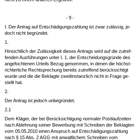
- 9 -
I. Der An­trag auf Entschädi­gungs­zah­lung ist zwar zulässig, je­
doch nicht be­gründet.
1.
Hin­sicht­lich der Zulässig­keit die­ses An­trags wird auf die zu­tref­
fen­den Ausführun­gen un­ter I. 1. der Ent­schei­dungs­gründe des
an­ge­foch­te­nen Ur­teils Be­zug ge­nom­men, in de­nen die höchst­
rich­ter­li­che Recht­spre­chung be­reits zu­tref­fend berück­sich­tigt
wur­de und die die Be­klag­te zweit­in­stanz­lich nicht in Fra­ge ge­
stellt hat.
2.
Der An­trag ist je­doch un­be­gründet.
2.1
Dem Kläger, der bei Berück­sich­ti­gung nor­ma­ler Post­lauf­zei­ten
nach Ab­leh­nung sei­ner Be­wer­bung mit Schrei­ben der Be­klag­ten
vom 05.05.2010 ei­nen An­spruch auf Entschädi­gungs­zah­lung
nach § 15 Abs. 2 AGG mit an­walt­li­chem Schrei­ben vom