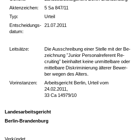
Akten­zeichen:
5 Sa 847/11
Typ:
Urteil
Ent­scheid­ungs­
21.07.2011
datum:
Leit­sätze:
Die Aus­schrei­bung ei­ner Stel­le mit der Be­
zeich­nung "Ju­ni­or Per­so­nal­re­fe­rent Re­
cruit­ing" be­inhal­tet kei­ne un­mit­tel­ba­re oder
mit­tel­ba­re Dis­kri­mi­nie­rung älte­rer Be­wer­
ber we­gen des Al­ters.
Vor­ins­tan­zen:
Arbeitsgericht Berlin, Urteil vom
24.02.2011,
33 Ca 14979/10
Lan­des­ar­beits­ge­richt
Ber­lin-Bran­den­burg
Verkündet