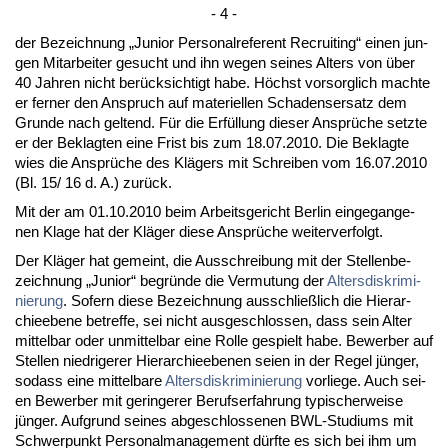
- 4 -
der Be­zeich­nung „Ju­ni­or Per­so­nal­re­fe­rent Re­cruit­ing“ ei­nen jun­
gen Mit­ar­bei­ter ge­sucht und ihn we­gen sei­nes Al­ters von über
40 Jah­ren nicht berück­sich­tigt ha­be. Höchst vor­sorg­lich mach­te
er fer­ner den An­spruch auf ma­te­ri­el­len Scha­dens­er­satz dem
Grun­de nach gel­tend. Für die Erfüllung die­ser Ansprüche setz­te
er der Be­klag­ten ei­ne Frist bis zum 18.07.2010. Die Be­klag­te
wies die Ansprüche des Klägers mit Schrei­ben vom 16.07.2010
(Bl. 15/ 16 d. A.) zurück.
Mit der am 01.10.2010 beim Ar­beits­ge­richt Ber­lin ein­ge­gan­ge­
nen Kla­ge hat der Kläger die­se Ansprüche wei­ter­ver­folgt.
Der Kläger hat ge­meint, die Aus­schrei­bung mit der Stel­len­be­
zeich­nung „Ju­ni­or“ be­gründe die Ver­mu­tung der
Al­ters­dis­kri­mi­
nie­rung
. So­fern die­se Be­zeich­nung aus­sch­ließlich die Hier­ar­
chie­ebe­ne be­tref­fe, sei nicht aus­ge­schlos­sen, dass sein Al­ter
mit­tel­bar oder un­mit­tel­bar ei­ne Rol­le ge­spielt ha­be. Be­wer­ber auf
Stel­len nied­ri­ge­rer Hier­ar­chie­ebe­nen sei­en in der Re­gel jünger,
so­dass ei­ne mit­tel­ba­re
Al­ters­dis­kri­mi­nie­rung
vor­lie­ge. Auch sei­
en Be­wer­ber mit ge­rin­ge­rer Be­rufs­er­fah­rung ty­pi­scher­wei­se
jünger. Auf­grund sei­nes ab­ge­schlos­se­nen BWL-Stu­di­ums mit
Schwer­punkt Per­so­nal­ma­nage­ment dürf­te es sich bei ihm um