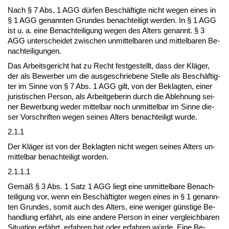
Nach § 7 Abs. 1 AGG dürfen Beschäftig­te nicht we­gen ei­nes in
§ 1 AGG ge­nann­ten Grun­des be­nach­tei­ligt wer­den. In § 1 AGG
ist u. a. ei­ne Be­nach­tei­li­gung we­gen des Al­ters ge­nannt. § 3
AGG un­ter­schei­det zwi­schen un­mit­tel­ba­ren und mit­tel­ba­ren Be­
nach­tei­li­gun­gen.
Das Ar­beits­ge­richt hat zu Recht fest­ge­stellt, dass der Kläger,
der als Be­wer­ber um die aus­ge­schrie­be­ne Stel­le als Beschäftig­
ter im Sin­ne von § 7 Abs. 1 AGG gilt, von der Be­klag­ten, ei­ner
ju­ris­ti­schen Per­son, als Ar­beit­ge­be­rin durch die Ab­leh­nung sei­
ner Be­wer­bung we­der mit­tel­bar noch un­mit­tel­bar im Sin­ne die­
ser Vor­schrif­ten we­gen sei­nes Al­ters be­nach­tei­ligt wur­de.
2.1.1
Der Kläger ist von der Be­klag­ten nicht we­gen sei­nes Al­ters un­
mit­tel­bar be­nach­tei­ligt wor­den.
2.1.1.1
Gemäß § 3 Abs. 1 Satz 1 AGG liegt ei­ne un­mit­tel­ba­re Be­nach­
tei­li­gung vor, wenn ein Beschäftig­ter we­gen ei­nes in § 1 ge­nann­
ten Grun­des, so­mit auch des Al­ters, ei­ne we­ni­ger güns­ti­ge Be­
hand­lung erfährt, als ei­ne an­de­re Per­son in ei­ner ver­gleich­ba­ren
Si­tua­ti­on erfährt, er­fah­ren hat oder er­fah­ren würde. Ei­ne Be­