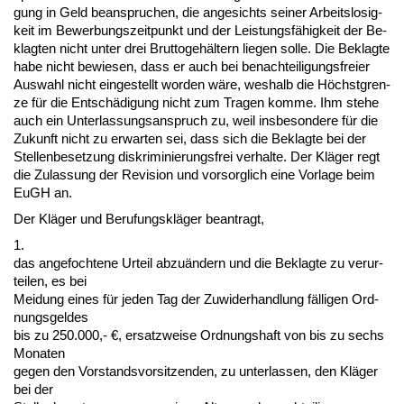
gung in Geld be­an­spru­chen, die an­ge­sichts sei­ner Ar­beits­lo­sig­
keit im Be­wer­bungs­zeit­punkt und der Leis­tungsfähig­keit der Be­
klag­ten nicht un­ter drei Brut­to­gehältern lie­gen sol­le. Die Be­klag­te
ha­be nicht be­wie­sen, dass er auch bei be­nach­tei­li­gungs­frei­er
Aus­wahl nicht ein­ge­stellt wor­den wäre, wes­halb die Höchst­gren­
ze für die Entschädi­gung nicht zum Tra­gen kom­me. Ihm ste­he
auch ein Un­ter­las­sungs­an­spruch zu, weil ins­be­son­de­re für die
Zu­kunft nicht zu er­war­ten sei, dass sich die Be­klag­te bei der
Stel­len­be­set­zung dis­kri­mi­nie­rungs­frei ver­hal­te. Der Kläger regt
die Zu­las­sung der Re­vi­si­on und vor­sorg­lich ei­ne Vor­la­ge beim
EuGH an.
Der Kläger und Be­ru­fungskläger be­an­tragt,
1.
das an­ge­foch­te­ne Ur­teil ab­zuändern und die Be­klag­te zu ver­ur­
tei­len, es bei
Mei­dung ei­nes für je­den Tag der Zu­wi­der­hand­lung fälli­gen Ord­
nungs­gel­des
bis zu 250.000,- €, er­satz­wei­se Ord­nungs­haft von bis zu sechs
Mo­na­ten
ge­gen den Vor­stands­vor­sit­zen­den, zu un­ter­las­sen, den Kläger
bei der