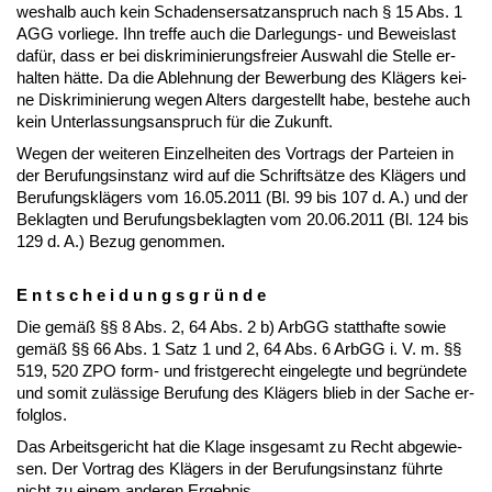
wes­halb auch kein Scha­dens­er­satz­an­spruch nach § 15 Abs. 1
AGG vor­lie­ge. Ihn tref­fe auch die Dar­le­gungs- und Be­weis­last
dafür, dass er bei dis­kri­mi­nie­rungs­frei­er Aus­wahl die Stel­le er­
hal­ten hätte. Da die Ab­leh­nung der Be­wer­bung des Klägers kei­
ne Dis­kri­mi­nie­rung we­gen Al­ters dar­ge­stellt ha­be, be­ste­he auch
kein Un­ter­las­sungs­an­spruch für die Zu­kunft.
We­gen der wei­te­ren Ein­zel­hei­ten des Vor­trags der Par­tei­en in
der Be­ru­fungs­in­stanz wird auf die Schriftsätze des Klägers und
Be­ru­fungsklägers vom 16.05.2011 (Bl. 99 bis 107 d. A.) und der
Be­klag­ten und Be­ru­fungs­be­klag­ten vom 20.06.2011 (Bl. 124 bis
129 d. A.) Be­zug ge­nom­men.
E n t s c h e i d u n g s g r ü n d e
Die gemäß §§ 8 Abs. 2, 64 Abs. 2 b) ArbGG statt­haf­te so­wie
gemäß §§ 66 Abs. 1 Satz 1 und 2, 64 Abs. 6 ArbGG i. V. m. §§
519, 520 ZPO form- und frist­ge­recht ein­ge­leg­te und be­gründe­te
und so­mit zulässi­ge Be­ru­fung des Klägers blieb in der Sa­che er­
folg­los.
Das Ar­beits­ge­richt hat die Kla­ge ins­ge­samt zu Recht ab­ge­wie­
sen. Der Vor­trag des Klägers in der Be­ru­fungs­in­stanz führ­te
nicht zu ei­nem an­de­ren Er­geb­nis.