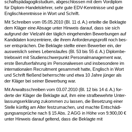
schaftspädago­gik­stu­di­um, ab­ge­schlos­sen mit dem Vor­di­plom
für Di­plom-Han­dels­leh­rer, sehr gu­te EDV-Kennt­nis­se und gu­te
Eng­lisch­kennt­nis­se in Wort und Schrift.
Mit Schrei­ben vom 05.05.2010 (Bl. 11 d. A.) er­teil­te die Be­klag­te
dem Kläger ei­ne Ab­sa­ge un­ter Hin­weis dar­auf, dass sie sich
auf­grund der Viel­zahl der täglich ein­ge­hen­den Be­wer­bun­gen auf
Kan­di­da­ten kon­zen­trie­re, die ih­rem An­for­de­rungs­pro­fil noch bes­
ser entsprächen. Die Be­klag­te stell­te ei­nen Be­wer­ber ein, der
aus­weis­lich sei­nes Le­bens­lau­fes (Bl. 53 bis 55 d. A.) Di­plom­be­
triebs­wirt mit Stu­di­en­schwer­punkt Per­so­nal­ma­nage­ment war,
ers­te Be­rufs­er­fah­rung im Per­so­nal­we­sen und ins­be­son­de­re im
in­ter­na­tio­na­len Re­cruit­ment ge­sam­melt hat­te, Eng­lisch in Wort
und Schrift fließend be­herrsch­te und et­wa 10 Jah­re jünger als
der Kläger bei sei­ner Be­wer­bung war.
Mit An­walts­schrei­ben vom 03.07.2010 (Bl. 12 bis 14 d. A.) for­
der­te der Kläger die Be­klag­te auf, ihm ei­ne straf­be­wehr­te Un­ter­
las­sungs­erklärung zu­kom­men zu las­sen, die Be­set­zung ei­ner
Stel­le künf­tig am Al­ter fest­zu­ma­chen, und mach­te Entschädi­
gungs­ansprüche nach § 15 Abs. 2 AGG in Höhe von 9.900,00 €
un­ter Hin­weis dar­auf gel­tend, dass die Be­klag­te mit