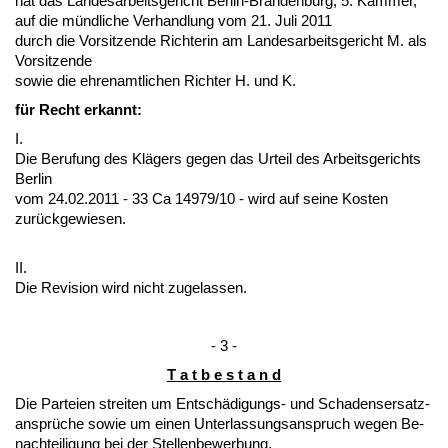
hat das Lan­des­ar­beits­ge­richt Ber­lin-Bran­den­burg, 5. Kam­mer,
auf die münd­li­che Ver­hand­lung vom 21. Ju­li 2011
durch die Vor­sit­zen­de Rich­te­rin am Lan­des­ar­beits­ge­richt M. als
Vor­sit­zen­de
so­wie die eh­ren­amt­li­chen Rich­ter H. und K.
für Recht er­kannt:
I.
Die Be­ru­fung des Klägers ge­gen das Ur­teil des Ar­beits­ge­richts
Ber­lin
vom 24.02.2011 - 33 Ca 14979/10 - wird auf sei­ne Kos­ten
zurück­ge­wie­sen.
II.
Die Re­vi­si­on wird nicht zu­ge­las­sen.
- 3 -
T a t b e s t a n d
Die Par­tei­en strei­ten um Entschädi­gungs- und Scha­dens­er­satz­
ansprüche so­wie um ei­nen Un­ter­las­sungs­an­spruch we­gen Be­
nach­tei­li­gung bei der Stel­len­be­wer­bung.