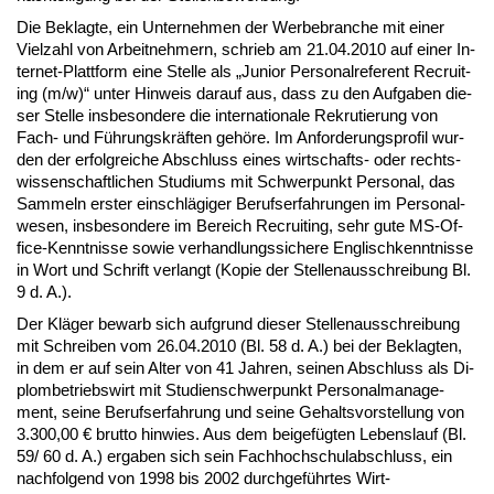
Die Be­klag­te, ein Un­ter­neh­men der Wer­be­bran­che mit ei­ner
Viel­zahl von Ar­beit­neh­mern, schrieb am 21.04.2010 auf ei­ner In­
ter­net-Platt­form ei­ne Stel­le als „Ju­ni­or Per­so­nal­re­fe­rent Re­cruit­
ing (m/w)“ un­ter Hin­weis dar­auf aus, dass zu den Auf­ga­ben die­
ser Stel­le ins­be­son­de­re die in­ter­na­tio­na­le Re­kru­tie­rung von
Fach- und Führungs­kräften gehöre. Im An­for­de­rungs­pro­fil wur­
den der er­folg­rei­che Ab­schluss ei­nes wirt­schafts- oder rechts­
wis­sen­schaft­li­chen Stu­di­ums mit Schwer­punkt Per­so­nal, das
Sam­meln ers­ter ein­schlägi­ger Be­rufs­er­fah­run­gen im Per­so­nal­
we­sen, ins­be­son­de­re im Be­reich Re­cruit­ing, sehr gu­te MS-Of­
fice-Kennt­nis­se so­wie ver­hand­lungs­si­che­re Eng­lisch­kennt­nis­se
in Wort und Schrift ver­langt (Ko­pie der Stel­len­aus­schrei­bung Bl.
9 d. A.).
Der Kläger be­warb sich auf­grund die­ser Stel­len­aus­schrei­bung
mit Schrei­ben vom 26.04.2010 (Bl. 58 d. A.) bei der Be­klag­ten,
in dem er auf sein Al­ter von 41 Jah­ren, sei­nen Ab­schluss als Di­
plom­be­triebs­wirt mit Stu­di­en­schwer­punkt Per­so­nal­ma­nage­
ment, sei­ne Be­rufs­er­fah­rung und sei­ne Ge­halts­vor­stel­lung von
3.300,00 € brut­to hin­wies. Aus dem bei­gefügten Le­bens­lauf (Bl.
59/ 60 d. A.) er­ga­ben sich sein Fach­hoch­schul­ab­schluss, ein
nach­fol­gend von 1998 bis 2002 durch­geführ­tes Wirt­