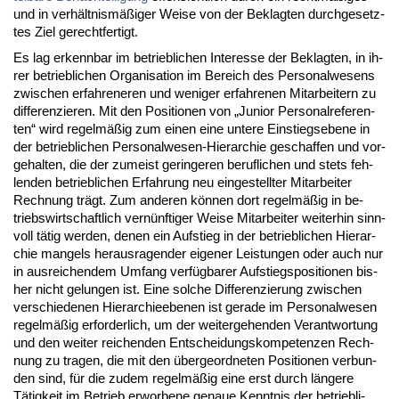
und in verhält­nismäßiger Wei­se von der Be­klag­ten durch­ge­setz­
tes Ziel ge­recht­fer­tigt.
Es lag er­kenn­bar im be­trieb­li­chen In­ter­es­se der Be­klag­ten, in ih­
rer be­trieb­li­chen Or­ga­ni­sa­ti­on im Be­reich des Per­so­nal­we­sens
zwi­schen er­fah­re­ne­ren und we­ni­ger er­fah­re­nen Mit­ar­bei­tern zu
dif­fe­ren­zie­ren. Mit den Po­si­tio­nen von „Ju­ni­or Per­so­nal­re­fe­ren­
ten“ wird re­gelmäßig zum ei­nen ei­ne un­te­re Ein­stiegs­ebe­ne in
der be­trieb­li­chen Per­so­nal­we­sen-Hier­ar­chie ge­schaf­fen und vor­
ge­hal­ten, die der zu­meist ge­rin­ge­ren be­ruf­li­chen und stets feh­
len­den be­trieb­li­chen Er­fah­rung neu ein­ge­stell­ter Mit­ar­bei­ter
Rech­nung trägt. Zum an­de­ren können dort re­gelmäßig in be­
triebs­wirt­schaft­lich vernünf­ti­ger Wei­se Mit­ar­bei­ter wei­ter­hin sinn­
voll tätig wer­den, de­nen ein Auf­stieg in der be­trieb­li­chen Hier­ar­
chie man­gels her­aus­ra­gen­der ei­ge­ner Leis­tun­gen oder auch nur
in aus­rei­chen­dem Um­fang verfügba­rer Auf­stiegs­po­si­tio­nen bis­
her nicht ge­lun­gen ist. Ei­ne sol­che Dif­fe­ren­zie­rung zwi­schen
ver­schie­de­nen Hier­ar­chie­ebe­nen ist ge­ra­de im Per­so­nal­we­sen
re­gelmäßig er­for­der­lich, um der wei­ter­ge­hen­den Ver­ant­wor­tung
und den wei­ter rei­chen­den Ent­schei­dungs­kom­pe­ten­zen Rech­
nung zu tra­gen, die mit den über­ge­ord­ne­ten Po­si­tio­nen ver­bun­
den sind, für die zu­dem re­gelmäßig ei­ne erst durch länge­re
Tätig­keit im Be­trieb er­wor­be­ne ge­naue Kennt­nis der be­trieb­li­