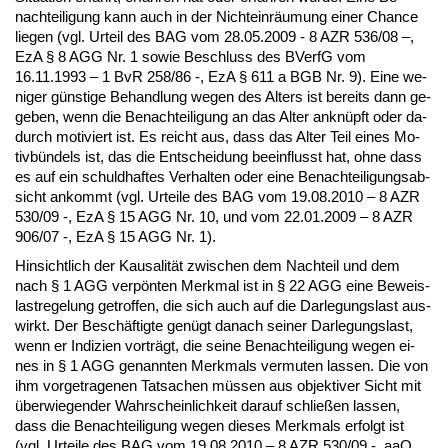
nach­tei­li­gung kann auch in der Nicht­einräum­ung ei­ner Chan­ce
lie­gen (vgl. Ur­teil des BAG vom 28.05.2009 - 8 AZR 536/08 –,
EzA § 8 AGG Nr. 1 so­wie Be­schluss des BVerfG vom
16.11.1993 – 1 BvR 258/86 -, EzA § 611 a BGB Nr. 9). Ei­ne we­
ni­ger güns­ti­ge Be­hand­lung we­gen des Al­ters ist be­reits dann ge­
ge­ben, wenn die Be­nach­tei­li­gung an das Al­ter an­knüpft oder da­
durch mo­ti­viert ist. Es reicht aus, dass das Al­ter Teil ei­nes Mo­
tivbündels ist, das die Ent­schei­dung be­ein­flusst hat, oh­ne dass
es auf ein schuld­haf­tes Ver­hal­ten oder ei­ne Be­nach­tei­li­gungs­ab­
sicht an­kommt (vgl. Ur­tei­le des BAG vom 19.08.2010 – 8 AZR
530/09 -, EzA § 15 AGG Nr. 10, und vom 22.01.2009 – 8 AZR
906/07 -, EzA § 15 AGG Nr. 1).
Hin­sicht­lich der Kau­sa­lität zwi­schen dem Nach­teil und dem
nach § 1 AGG verpönten Merk­mal ist in § 22 AGG ei­ne Be­weis­
last­re­ge­lung ge­trof­fen, die sich auch auf die Dar­le­gungs­last aus­
wirkt. Der Beschäftig­te genügt da­nach sei­ner Dar­le­gungs­last,
wenn er In­di­zi­en vorträgt, die sei­ne Be­nach­tei­li­gung we­gen ei­
nes in § 1 AGG ge­nann­ten Merk­mals ver­mu­ten las­sen. Die von
ihm vor­ge­tra­ge­nen Tat­sa­chen müssen aus ob­jek­ti­ver Sicht mit
über­wie­gen­der Wahr­schein­lich­keit dar­auf schließen las­sen,
dass die Be­nach­tei­li­gung we­gen die­ses Merk­mals er­folgt ist
(vgl. Ur­tei­le des BAG vom 19.08.2010 – 8 AZR 530/09 -, aaO