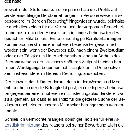
delt hätte.
So­weit in der Stel­len­aus­schrei­bung in­ner­halb des Pro­fils auf
„ers­te ein­schlägi­ge Be­rufs­er­fah­run­gen im Per­so­nal­we­sen, ins­
be­son­de­re im Be­reich Re­cruit­ing“ hin­ge­wie­sen wur­de, be­inhal­te­
te auch dies kei­nen für die Ver­mu­tung der verpönten Be­nach­tei­
li­gung aus­rei­chen­den Hin­weis auf ein jun­ges Le­bens­al­ter des
ge­such­ten Mit­ar­bei­ters. Ers­te ein­schlägi­ge Be­rufs­er­fah­run­gen
können auch erst in ei­nem höhe­ren Le­bens­al­ter ge­sam­melt
wor­den sein, wenn der Be­wer­ber z.B. nach ei­nem Zweit­stu­di­um
oder ei­ner Tätig­keit in Un­ter­neh­mens­be­rei­chen außer­halb des
Per­so­nal­we­sens erst zu ei­nem späte­ren Zeit­punkt sei­nes be­ruf­
li­chen Wer­de­gangs be­gon­nen hat, Tätig­kei­ten im Per­so­nal­we­
sen, ins­be­son­de­re im Be­reich Re­cruit­ing, aus­zuüben.
Der Hin­weis des Klägers dar­auf, dass in der Wer­be- und Me­di­
en­bran­che, in der die Be­klag­te tätig ist, ein nied­ri­ge­res Le­bens­al­
ter ge­genüber ei­nem höhe­ren ein Ein­stel­lungs­plus dar­stel­le, war
zu all­ge­mein, als dass er als In­diz für die ge­ziel­te Su­che der Be­
klag­ten nach ei­nem jünge­ren Mit­ar­bei­ter her­an­ge­zo­gen wer­den
konn­te.
Sch­ließlich ver­moch­te man­gels sons­ti­ger In­di­zi­en für ei­ne
Al­
ters­dis­kri­mi­nie­rung
des Klägers bei sei­ner Be­wer­bung al­lein die