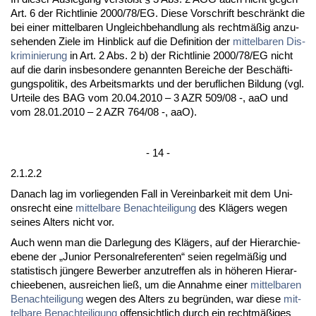
Art. 6 der Richt­li­nie 2000/78/EG. Die­se Vor­schrift be­schränkt die
bei ei­ner mit­tel­ba­ren Un­gleich­be­hand­lung als rechtmäßig an­zu­
se­hen­den Zie­le im Hin­blick auf die De­fi­ni­ti­on der
mit­tel­ba­ren Dis­
kri­mi­nie­rung
in Art. 2 Abs. 2 b) der Richt­li­nie 2000/78/EG nicht
auf die dar­in ins­be­son­de­re ge­nann­ten Be­rei­che der Beschäfti­
gungs­po­li­tik, des Ar­beits­markts und der be­ruf­li­chen Bil­dung (vgl.
Ur­tei­le des BAG vom 20.04.2010 – 3 AZR 509/08 -, aaO und
vom 28.01.2010 – 2 AZR 764/08 -, aaO).
- 14 -
2.1.2.2
Da­nach lag im vor­lie­gen­den Fall in Ver­ein­bar­keit mit dem Uni­
ons­recht ei­ne
mit­tel­ba­re Be­nach­tei­li­gung
des Klägers we­gen
sei­nes Al­ters nicht vor.
Auch wenn man die Dar­le­gung des Klägers, auf der Hier­ar­chie­
ebe­ne der „Ju­ni­or Per­so­nal­re­fe­ren­ten“ sei­en re­gelmäßig und
sta­tis­tisch jünge­re Be­wer­ber an­zu­tref­fen als in höhe­ren Hier­ar­
chie­ebe­nen, aus­rei­chen ließ, um die An­nah­me ei­ner
mit­tel­ba­ren
Be­nach­tei­li­gung
we­gen des Al­ters zu be­gründen, war die­se
mit­
tel­ba­re Be­nach­tei­li­gung
of­fen­sicht­lich durch ein rechtmäßiges