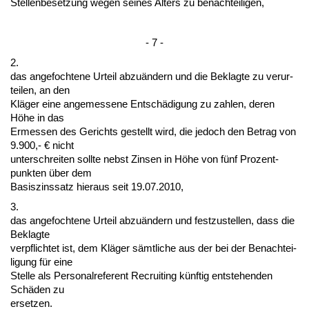
Stel­len­be­set­zung we­gen sei­nes Al­ters zu be­nach­tei­li­gen,
- 7 -
2.
das an­ge­foch­te­ne Ur­teil ab­zuändern und die Be­klag­te zu ver­ur­
tei­len, an den
Kläger ei­ne an­ge­mes­se­ne Entschädi­gung zu zah­len, de­ren
Höhe in das
Er­mes­sen des Ge­richts ge­stellt wird, die je­doch den Be­trag von
9.900,- € nicht
un­ter­schrei­ten soll­te nebst Zin­sen in Höhe von fünf Pro­zent­
punk­ten über dem
Ba­sis­zins­satz hier­aus seit 19.07.2010,
3.
das an­ge­foch­te­ne Ur­teil ab­zuändern und fest­zu­stel­len, dass die
Be­klag­te
ver­pflich­tet ist, dem Kläger sämt­li­che aus der bei der Be­nach­tei­
li­gung für ei­ne
Stel­le als Per­so­nal­re­fe­rent Re­cruit­ing künf­tig ent­ste­hen­den
Schäden zu
er­set­zen.