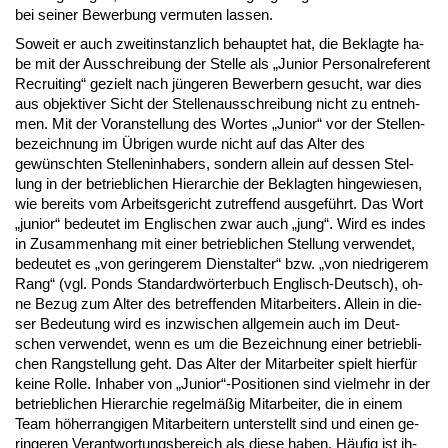
bei sei­ner Be­wer­bung ver­mu­ten las­sen.
So­weit er auch zweit­in­stanz­lich be­haup­tet hat, die Be­klag­te ha­
be mit der Aus­schrei­bung der Stel­le als „Ju­ni­or Per­so­nal­re­fe­rent
Re­cruit­ing“ ge­zielt nach jünge­ren Be­wer­bern ge­sucht, war dies
aus ob­jek­ti­ver Sicht der Stel­len­aus­schrei­bung nicht zu ent­neh­
men. Mit der Vor­an­stel­lung des Wor­tes „Ju­ni­or“ vor der Stel­len­
be­zeich­nung im Übri­gen wur­de nicht auf das Al­ter des
gewünsch­ten Stel­len­in­ha­bers, son­dern al­lein auf des­sen Stel­
lung in der be­trieb­li­chen Hier­ar­chie der Be­klag­ten hin­ge­wie­sen,
wie be­reits vom Ar­beits­ge­richt zu­tref­fend aus­geführt. Das Wort
„ju­ni­or“ be­deu­tet im Eng­li­schen zwar auch „jung“. Wird es in­des
in Zu­sam­men­hang mit ei­ner be­trieb­li­chen Stel­lung ver­wen­det,
be­deu­tet es „von ge­rin­ge­rem Dienst­al­ter“ bzw. „von nied­ri­ge­rem
Rang“ (vgl. Ponds Stan­dardwörter­buch Eng­lisch-Deutsch), oh­
ne Be­zug zum Al­ter des be­tref­fen­den Mit­ar­bei­ters. Al­lein in die­
ser Be­deu­tung wird es in­zwi­schen all­ge­mein auch im Deut­
schen ver­wen­det, wenn es um die Be­zeich­nung ei­ner be­trieb­li­
chen Rang­stel­lung geht. Das Al­ter der Mit­ar­bei­ter spielt hierfür
kei­ne Rol­le. In­ha­ber von „Ju­ni­or“-Po­si­tio­nen sind viel­mehr in der
be­trieb­li­chen Hier­ar­chie re­gelmäßig Mit­ar­bei­ter, die in ei­nem
Team höher­ran­gi­gen Mit­ar­bei­tern un­ter­stellt sind und ei­nen ge­
rin­ge­ren Ver­ant­wor­tungs­be­reich als die­se ha­ben. Häufig ist ih­