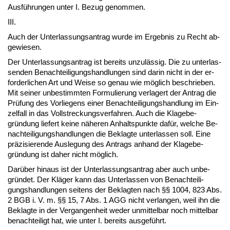
Ausführun­gen un­ter I. Be­zug ge­nom­men.
III.
Auch der Un­ter­las­sungs­an­trag wur­de im Er­geb­nis zu Recht ab­
ge­wie­sen.
Der Un­ter­las­sungs­an­trag ist be­reits un­zulässig. Die zu un­ter­las­
sen­den Be­nach­tei­li­gungs­hand­lun­gen sind dar­in nicht in der er­
for­der­li­chen Art und Wei­se so ge­nau wie möglich be­schrie­ben.
Mit sei­ner un­be­stimm­ten For­mu­lie­rung ver­la­gert der An­trag die
Prüfung des Vor­lie­gens ei­ner Be­nach­tei­li­gungs­hand­lung im Ein­
zel­fall in das Voll­stre­ckungs­ver­fah­ren. Auch die Kla­ge­be­
gründung lie­fert kei­ne nähe­ren An­halts­punk­te dafür, wel­che Be­
nach­tei­li­gungs­hand­lun­gen die Be­klag­te un­ter­las­sen soll. Ei­ne
präzi­sie­ren­de Aus­le­gung des An­trags an­hand der Kla­ge­be­
gründung ist da­her nicht möglich.
Darüber hin­aus ist der Un­ter­las­sungs­an­trag aber auch un­be­
gründet. Der Kläger kann das Un­ter­las­sen von Be­nach­tei­li­
gungs­hand­lun­gen sei­tens der Be­klag­ten nach §§ 1004, 823 Abs.
2 BGB i. V. m. §§ 15, 7 Abs. 1 AGG nicht ver­lan­gen, weil ihn die
Be­klag­te in der Ver­gan­gen­heit we­der un­mit­tel­bar noch mit­tel­bar
be­nach­tei­ligt hat, wie un­ter I. be­reits aus­geführt.