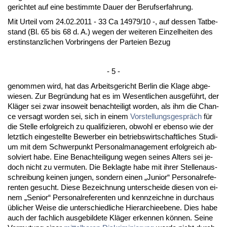
ge­rich­tet auf ei­ne be­stimm­te Dau­er der Be­rufs­er­fah­rung.
Mit Ur­teil vom 24.02.2011 - 33 Ca 14979/10 -, auf des­sen Tat­be­
stand (Bl. 65 bis 68 d. A.) we­gen der wei­te­ren Ein­zel­hei­ten des
erst­in­stanz­li­chen Vor­brin­gens der Par­tei­en Be­zug
- 5 -
ge­nom­men wird, hat das Ar­beits­ge­richt Ber­lin die Kla­ge ab­ge­
wie­sen. Zur Be­gründung hat es im We­sent­li­chen aus­geführt, der
Kläger sei zwar in­so­weit be­nach­tei­ligt wor­den, als ihm die Chan­
ce ver­sagt wor­den sei, sich in ei­nem
Vor­stel­lungs­gespräch
für
die Stel­le er­folg­reich zu qua­li­fi­zie­ren, ob­wohl er eben­so wie der
letzt­lich ein­ge­stell­te Be­wer­ber ein be­triebs­wirt­schaft­li­ches Stu­di­
um mit dem Schwer­punkt Per­so­nal­ma­nage­ment er­folg­reich ab­
sol­viert ha­be. Ei­ne Be­nach­tei­li­gung we­gen sei­nes Al­ters sei je­
doch nicht zu ver­mu­ten. Die Be­klag­te ha­be mit ih­rer Stel­len­aus­
schrei­bung kei­nen jun­gen, son­dern ei­nen „Ju­ni­or“ Per­so­nal­re­fe­
ren­ten ge­sucht. Die­se Be­zeich­nung un­ter­schei­de die­sen von ei­
nem „Se­ni­or“ Per­so­nal­re­fe­ren­ten und kenn­zeich­ne in durch­aus
übli­cher Wei­se die un­ter­schied­li­che Hier­ar­chie­ebe­ne. Dies ha­be
auch der fach­lich aus­ge­bil­de­te Kläger er­ken­nen können. Sei­ne