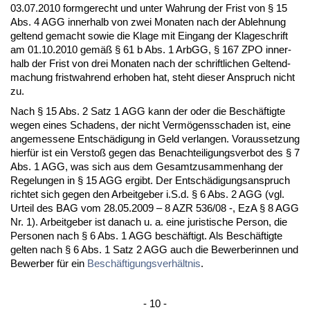
03.07.2010 form­ge­recht und un­ter Wah­rung der Frist von § 15
Abs. 4 AGG in­ner­halb von zwei Mo­na­ten nach der Ab­leh­nung
gel­tend ge­macht so­wie die Kla­ge mit Ein­gang der Kla­ge­schrift
am 01.10.2010 gemäß § 61 b Abs. 1 ArbGG, § 167 ZPO in­ner­
halb der Frist von drei Mo­na­ten nach der schrift­li­chen Gel­tend­
ma­chung frist­wah­rend er­ho­ben hat, steht die­ser An­spruch nicht
zu.
Nach § 15 Abs. 2 Satz 1 AGG kann der oder die Beschäftig­te
we­gen ei­nes Scha­dens, der nicht Vermögens­scha­den ist, ei­ne
an­ge­mes­se­ne Entschädi­gung in Geld ver­lan­gen. Vor­aus­set­zung
hierfür ist ein Ver­s­toß ge­gen das Be­nach­tei­li­gungs­ver­bot des § 7
Abs. 1 AGG, was sich aus dem Ge­samt­zu­sam­men­hang der
Re­ge­lun­gen in § 15 AGG er­gibt. Der Entschädi­gungs­an­spruch
rich­tet sich ge­gen den Ar­beit­ge­ber i.S.d. § 6 Abs. 2 AGG (vgl.
Ur­teil des BAG vom 28.05.2009 – 8 AZR 536/08 -, EzA § 8 AGG
Nr. 1). Ar­beit­ge­ber ist da­nach u. a. ei­ne ju­ris­ti­sche Per­son, die
Per­so­nen nach § 6 Abs. 1 AGG beschäftigt. Als Beschäftig­te
gel­ten nach § 6 Abs. 1 Satz 2 AGG auch die Be­wer­be­rin­nen und
Be­wer­ber für ein
Beschäfti­gungs­verhält­nis
.
- 10 -