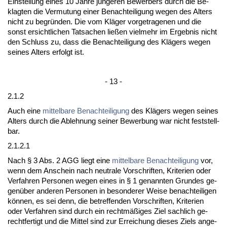
Ein­stel­lung ei­nes 10 Jah­re jünge­ren Be­wer­bers durch die Be­
klag­ten die Ver­mu­tung ei­ner Be­nach­tei­li­gung we­gen des Al­ters
nicht zu be­gründen. Die vom Kläger vor­ge­tra­ge­nen und die
sonst er­sicht­li­chen Tat­sa­chen ließen viel­mehr im Er­geb­nis nicht
den Schluss zu, dass die Be­nach­tei­li­gung des Klägers we­gen
sei­nes Al­ters er­folgt ist.
- 13 -
2.1.2
Auch ei­ne
mit­tel­ba­re Be­nach­tei­li­gung
des Klägers we­gen sei­nes
Al­ters durch die Ab­leh­nung sei­ner Be­wer­bung war nicht fest­stell­
bar.
2.1.2.1
Nach § 3 Abs. 2 AGG liegt ei­ne
mit­tel­ba­re Be­nach­tei­li­gung
vor,
wenn dem An­schein nach neu­tra­le Vor­schrif­ten, Kri­te­ri­en oder
Ver­fah­ren Per­so­nen we­gen ei­nes in § 1 ge­nann­ten Grun­des ge­
genüber an­de­ren Per­so­nen in be­son­de­rer Wei­se be­nach­tei­li­gen
können, es sei denn, die be­tref­fen­den Vor­schrif­ten, Kri­te­ri­en
oder Ver­fah­ren sind durch ein rechtmäßiges Ziel sach­lich ge­
recht­fer­tigt und die Mit­tel sind zur Er­rei­chung die­ses Ziels an­ge­