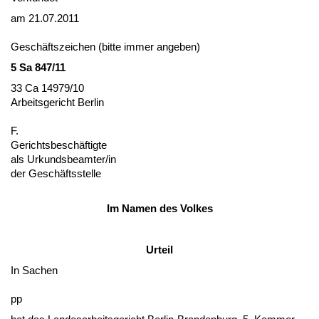
am 21.07.2011
Geschäfts­zei­chen (bit­te im­mer an­ge­ben)
5 Sa 847/11
33 Ca 14979/10
Ar­beits­ge­richt Ber­lin
F.
Ge­richts­beschäftig­te
als Ur­kunds­be­am­ter/in
der Geschäfts­stel­le
Im Na­men des Vol­kes
Ur­teil
In Sa­chen
pp