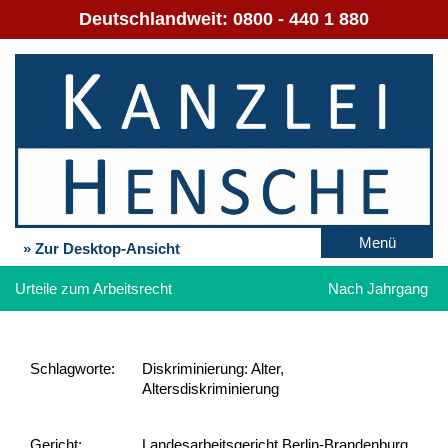
Deutschlandweit:
0800 - 440 1 880
Menü
» Zur Desktop-Ansicht
Urteile zum Arbeitsrecht
Nach Jahrgang
Schlag­worte:
Diskriminierung: Alter,
Altersdiskriminierung
Gericht:
Landesarbeitsgericht Berlin-Brandenburg