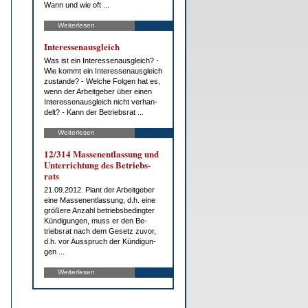
Wann und wie oft ...
Weiterlesen
In­ter­es­sen­aus­gleich
Was ist ein In­ter­es­sen­aus­gleich? -
Wie kommt ein In­ter­es­sen­aus­gleich
zu­stan­de? - Wel­che Fol­gen hat es,
wenn der Ar­beit­ge­ber über ei­nen
In­ter­es­sen­aus­gleich nicht ver­han­
delt? - Kann der Be­triebs­rat ...
Weiterlesen
12/314 Mas­sen­ent­las­sung und
Un­ter­rich­tung des Be­triebs­
rats
21.09.2012. Plant der Ar­beit­ge­ber
ei­ne Mas­sen­ent­las­sung, d.h. ei­ne
grö­ße­re An­zahl be­triebs­be­ding­ter
Kün­di­gun­gen, muss er den Be­
triebs­rat nach dem Ge­setz zu­vor,
d.h. vor Aus­spruch der Kün­di­gun­
gen ...
Weiterlesen