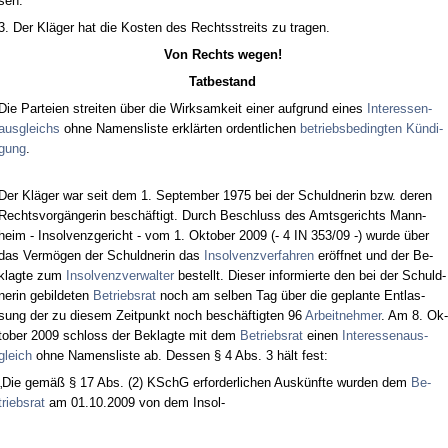
sen.
3. Der Kläger hat die Kos­ten des Rechts­streits zu tra­gen.
Von Rechts we­gen!
Tat­be­stand
Die Par­tei­en strei­ten über die Wirk­sam­keit ei­ner auf­grund ei­nes
In­ter­es­sen­
aus­gleichs
oh­ne Na­mens­lis­te erklärten or­dent­li­chen
be­triebs­be­ding­ten Kündi­
gung
.
Der Kläger war seit dem 1. Sep­tem­ber 1975 bei der Schuld­ne­rin bzw. de­ren
Rechts­vorgänge­rin beschäftigt. Durch Be­schluss des Amts­ge­richts Mann­
heim - In­sol­venz­ge­richt - vom 1. Ok­to­ber 2009 (- 4 IN 353/09 -) wur­de über
das Vermögen der Schuld­ne­rin das
In­sol­venz­ver­fah­ren
eröff­net und der Be­
klag­te zum
In­sol­venz­ver­wal­ter
be­stellt. Die­ser in­for­mier­te den bei der Schuld­
ne­rin ge­bil­de­ten
Be­triebs­rat
noch am sel­ben Tag über die ge­plan­te Ent­las­
sung der zu die­sem Zeit­punkt noch beschäftig­ten 96
Ar­beit­neh­mer
. Am 8. Ok­
to­ber 2009 schloss der Be­klag­te mit dem
Be­triebs­rat
ei­nen
In­ter­es­sen­aus­
gleich
oh­ne Na­mens­lis­te ab. Des­sen § 4 Abs. 3 hält fest:
„Die gemäß § 17 Abs. (2) KSchG er­for­der­li­chen Auskünf­te wur­den dem
Be­
triebs­rat
am 01.10.2009 von dem In­sol-