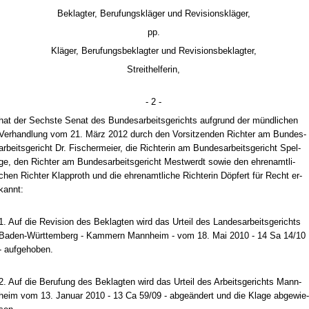
Be­klag­ter, Be­ru­fungskläger und Re­vi­si­onskläger,
pp.
Kläger, Be­ru­fungs­be­klag­ter und Re­vi­si­ons­be­klag­ter,
Streit­hel­fe­rin,
- 2 -
hat der Sechs­te Se­nat des Bun­des­ar­beits­ge­richts auf­grund der münd­li­chen
Ver­hand­lung vom 21. März 2012 durch den Vor­sit­zen­den Rich­ter am Bun­des­
ar­beits­ge­richt Dr. Fi­scher­mei­er, die Rich­te­rin am Bun­des­ar­beits­ge­richt Spel­
ge, den Rich­ter am Bun­des­ar­beits­ge­richt Mest­werdt so­wie den eh­ren­amt­li­
chen Rich­ter Klap­proth und die eh­ren­amt­li­che Rich­te­rin Döpfert für Recht er­
kannt:
1. Auf die Re­vi­si­on des Be­klag­ten wird das Ur­teil des Lan­des­ar­beits­ge­richts
Ba­den-Würt­tem­berg - Kam­mern Mann­heim - vom 18. Mai 2010 - 14 Sa 14/10
- auf­ge­ho­ben.
2. Auf die Be­ru­fung des Be­klag­ten wird das Ur­teil des Ar­beits­ge­richts Mann­
heim vom 13. Ja­nu­ar 2010 - 13 Ca 59/09 - ab­geändert und die Kla­ge ab­ge­wie­