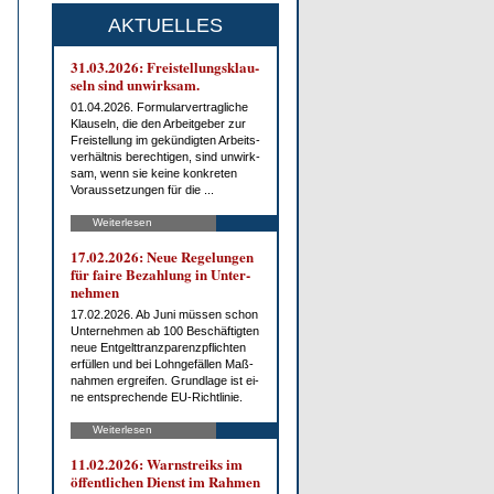
AKTUELLES
31.03.2026: Frei­stel­lungs­klau­
seln sind un­wirk­sam.
01.04.2026. For­mu­lar­ver­trag­li­che
Klau­seln, die den Ar­beit­ge­ber zur
Frei­stel­lung im ge­kün­dig­ten Ar­beits­
ver­hält­nis be­rech­ti­gen, sind un­wirk­
sam, wenn sie kei­ne kon­kre­ten
Vor­aus­set­zun­gen für die ...
Weiterlesen
17.02.2026: Neue Re­ge­lun­gen
für fai­re Be­zah­lung in Un­ter­
neh­men
17.02.2026. Ab Ju­ni müs­sen schon
Un­ter­neh­men ab 100 Be­schäf­tig­ten
neue Ent­gelt­tranz­pa­renz­pflich­ten
er­fül­len und bei Lohn­ge­fäl­len Maß­
nah­men er­grei­fen. Grund­la­ge ist ei­
ne ent­spre­chen­de EU-Richt­li­nie.
Weiterlesen
11.02.2026: Warn­streiks im
öf­fent­li­chen Dienst im Rah­men