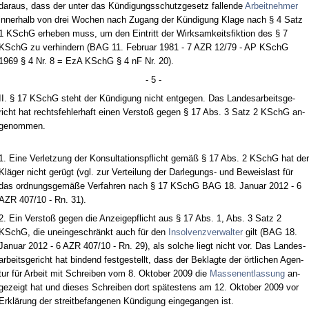
dar­aus, dass der un­ter das Kündi­gungs­schutz­ge­setz fal­len­de
Ar­beit­neh­mer
in­ner­halb von drei Wo­chen nach Zu­gang der Kündi­gung Kla­ge nach § 4 Satz
1 KSchG er­he­ben muss, um den Ein­tritt der Wirk­sam­keits­fik­ti­on des § 7
KSchG zu ver­hin­dern (BAG 11. Fe­bru­ar 1981 - 7 AZR 12/79 - AP KSchG
1969 § 4 Nr. 8 = EzA KSchG § 4 nF Nr. 20).
- 5 -
II. § 17 KSchG steht der Kündi­gung nicht ent­ge­gen. Das Lan­des­ar­beits­ge­
richt hat rechts­feh­ler­haft ei­nen Ver­s­toß ge­gen § 17 Abs. 3 Satz 2 KSchG an­
ge­nom­men.
1. Ei­ne Ver­let­zung der Kon­sul­ta­ti­ons­pflicht gemäß § 17 Abs. 2 KSchG hat der
Kläger nicht gerügt (vgl. zur Ver­tei­lung der Dar­le­gungs- und Be­weis­last für
das ord­nungs­gemäße Ver­fah­ren nach § 17 KSchG BAG 18. Ja­nu­ar 2012 - 6
AZR 407/10 - Rn. 31).
2. Ein Ver­s­toß ge­gen die An­zei­ge­pflicht aus § 17 Abs. 1, Abs. 3 Satz 2
KSchG, die un­ein­ge­schränkt auch für den
In­sol­venz­ver­wal­ter
gilt (BAG 18.
Ja­nu­ar 2012 - 6 AZR 407/10 - Rn. 29), als sol­che liegt nicht vor. Das Lan­des­
ar­beits­ge­richt hat bin­dend fest­ge­stellt, dass der Be­klag­te der ört­li­chen Agen­
tur für Ar­beit mit Schrei­ben vom 8. Ok­to­ber 2009 die
Mas­sen­ent­las­sung
an­
ge­zeigt hat und die­ses Schrei­ben dort spätes­tens am 12. Ok­to­ber 2009 vor
Erklärung der streit­be­fan­ge­nen Kündi­gung ein­ge­gan­gen ist.