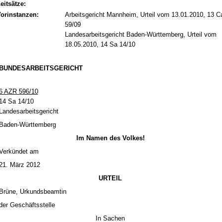
eitsätze:
orinstanzen:
Arbeitsgericht Mannheim, Urteil vom 13.01.2010, 13 C
59/09
Landesarbeitsgericht Baden-Württemberg, Urteil vom
18.05.2010, 14 Sa 14/10
BUN­DES­AR­BEITS­GERICHT
6 AZR 596/10
14 Sa 14/10
Lan­des­ar­beits­ge­richt
Ba­den-Würt­tem­berg
Im Na­men des Vol­kes!
Verkündet am
21. März 2012
UR­TEIL
Brüne, Ur­kunds­be­am­tin
der Geschäfts­stel­le
In Sa­chen