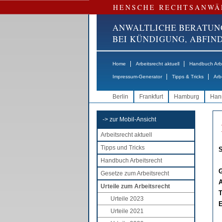
HENSCHE RECHTSANWÄ
ANWALTLICHE BERATUN
BEI KÜNDIGUNG, ABFI
|
|
Home
Arbeitsrecht aktuell
Handbuch Arbe
|
|
Impressum-Generator
Tipps & Tricks
Arb
Berlin
Frankfurt
Hamburg
Han
-> zur Mobil-Ansicht
Arbeitsrecht aktuell
Tipps und Tricks
S
Handbuch Arbeitsrecht
G
Gesetze zum Arbeitsrecht
A
Urteile zum Arbeitsrecht
T
Urteile 2023
E
Urteile 2021