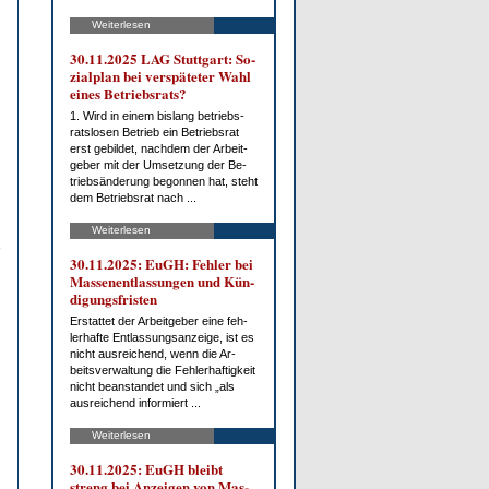
Weiterlesen
30.11.2025 LAG Stutt­gart: So­
zi­al­plan bei ver­spä­te­ter Wahl
ei­nes Be­triebs­rats?
1. Wird in ei­nem bis­lang be­triebs­
rats­lo­sen Be­trieb ein Be­triebs­rat
erst ge­bil­det, nach­dem der Ar­beit­
ge­ber mit der Um­set­zung der Be­
trieb­s­än­de­rung be­gon­nen hat, steht
dem Be­triebs­rat nach ...
Weiterlesen
30.11.2025: EuGH: Feh­ler bei
Mas­sen­ent­las­sun­gen und Kün­
di­gungs­fris­ten
Er­stat­tet der Ar­beit­ge­ber ei­ne feh­
ler­haf­te Ent­las­sungs­an­zei­ge, ist es
nicht aus­rei­chend, wenn die Ar­
beits­ver­wal­tung die Feh­ler­haf­tig­keit
nicht be­an­stan­det und sich „als
aus­rei­chend in­for­miert ...
Weiterlesen
30.11.2025: EuGH bleibt
streng bei An­zei­gen von Mas­