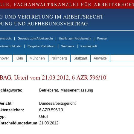
LTE, FACHANWALTSKANZLEI FÜR ARBEITSRECH
G UND VERTRETUNG IM ARBEITSRECHT
NDUNG UND AUFHEBUNGSVERTRAG
|
|
|
itsrecht
Gesetze zum Arbeitsrecht
Urteile zum Arbeitsrecht
Presse
|
|
|
eitsrecht Muster
Ratgeber Gebühren
Webinare
Kanzleiprofil
nover
Köln
München
Nürnberg
Stuttgart
Anwälte
BAG, Ur­teil vom 21.03.2012, 6 AZR 596/10
chlagworte:
Betriebsrat, Massenentlassung
ericht:
Bundesarbeitsgericht
ktenzeichen:
6 AZR 596/10
yp:
Urteil
ntscheidungsdatum:
21.03.2012