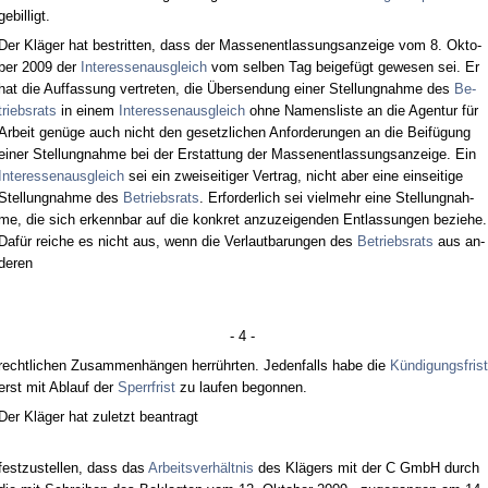
ge­bil­ligt.
Der Kläger hat be­strit­ten, dass der Mas­sen­ent­las­sungs­an­zei­ge vom 8. Ok­to­
ber 2009 der
In­ter­es­sen­aus­gleich
vom sel­ben Tag bei­gefügt ge­we­sen sei. Er
hat die Auf­fas­sung ver­tre­ten, die Über­sen­dung ei­ner Stel­lung­nah­me des
Be­
triebs­rats
in ei­nem
In­ter­es­sen­aus­gleich
oh­ne Na­mens­lis­te an die Agen­tur für
Ar­beit genüge auch nicht den ge­setz­li­chen An­for­de­run­gen an die Beifügung
ei­ner Stel­lung­nah­me bei der Er­stat­tung der Mas­sen­ent­las­sungs­an­zei­ge. Ein
In­ter­es­sen­aus­gleich
sei ein zwei­sei­ti­ger Ver­trag, nicht aber ei­ne ein­sei­ti­ge
Stel­lung­nah­me des
Be­triebs­rats
. Er­for­der­lich sei viel­mehr ei­ne Stel­lung­nah­
me, die sich er­kenn­bar auf die kon­kret an­zu­zei­gen­den Ent­las­sun­gen be­zie­he.
Dafür rei­che es nicht aus, wenn die Ver­laut­ba­run­gen des
Be­triebs­rats
aus an­
de­ren
- 4 -
recht­li­chen Zu­sam­menhängen herrühr­ten. Je­den­falls ha­be die
Kündi­gungs­frist
erst mit Ab­lauf der
Sperr­frist
zu lau­fen be­gon­nen.
Der Kläger hat zu­letzt be­an­tragt
fest­zu­stel­len, dass das
Ar­beits­verhält­nis
des Klägers mit der C GmbH durch