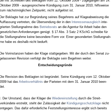
die mit Schrei­ben des Be­klag­ten vom 12. Ok­to­ber 2009 - zu­ge­gan­gen am 14.
Ok­to­ber 2009 - aus­ge­spro­che­ne Kündi­gung zum 31. Ja­nu­ar 2010, hilfs­wei­se
zum nächstmögli­chen Zeit­punkt, nicht auf­gelöst ist.
Der Be­klag­te hat zur Be­gründung sei­nes Be­geh­rens auf Kla­ge­ab­wei­sung die
Auf­fas­sung ver­tre­ten, die Über­sen­dung der in den
In­ter­es­sen­aus­gleich
in­te­
grier­ten Stel­lung­nah­me des
Be­triebs­rats
an die Agen­tur für Ar­beit ha­be den
ge­setz­li­chen An­for­de­run­gen genügt. § 17 Abs. 3 Satz 2 KSchG schrei­be für
die Stel­lung­nah­me kei­ne be­son­de­re Form vor. Ei­ner ge­son­der­ten Stel­lung­nah­
me ha­be es des­halb nicht be­durft.
Die Vor­in­stan­zen ha­ben der Kla­ge statt­ge­ge­ben. Mit der durch den Se­nat zu­
ge­las­se­nen Re­vi­si­on ver­folgt der Be­klag­te sein Be­geh­ren wei­ter.
Ent­schei­dungs­gründe
Die Re­vi­si­on des Be­klag­ten ist be­gründet. Sei­ne Kündi­gung vom 12. Ok­to­ber
2009 hat das
Ar­beits­verhält­nis
der Par­tei­en mit dem 31. Ja­nu­ar 2010 be­en­
det.
I. Der Um­stand, dass der Kläger die
Wie­der­ein­stel­lung
durch die Streit­
verkünde­te er­strebt, steht der Zulässig­keit der
Kündi­gungs­schutz­kla­ge
nicht
ent­ge­gen. Das dafür er­for­der­li­che Fest­stel­lungs­in­ter­es­se er­gibt sich be­reits