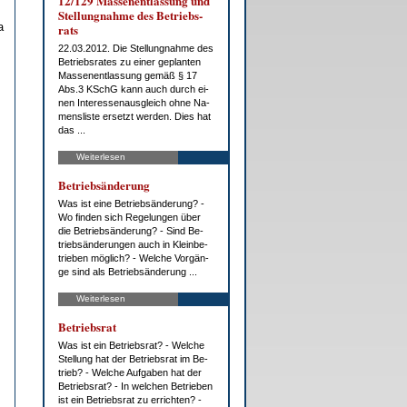
12/129 Mas­sen­ent­las­sung und
Stel­lung­nah­me des Be­triebs­
a
rats
22.03.2012. Die Stel­lung­nah­me des
Be­triebs­ra­tes zu ei­ner ge­plan­ten
Mas­sen­ent­las­sung ge­mäß § 17
Abs.3 KSchG kann auch durch ei­
nen In­ter­es­sen­aus­gleich oh­ne Na­
mens­lis­te er­setzt wer­den. Dies hat
das ...
Weiterlesen
Be­trieb­s­än­de­rung
Was ist ei­ne Be­trieb­s­än­de­rung? -
Wo fin­den sich Re­ge­lun­gen über
die Be­trieb­s­än­de­rung? - Sind Be­
trieb­s­än­de­run­gen auch in Klein­be­
trie­ben mög­lich? - Wel­che Vor­gän­
ge sind als Be­trieb­s­än­de­rung ...
Weiterlesen
Be­triebs­rat
Was ist ein Be­triebs­rat? - Wel­che
Stel­lung hat der Be­triebs­rat im Be­
trieb? - Wel­che Auf­ga­ben hat der
Be­triebs­rat? - In wel­chen Be­trie­ben
ist ein Be­triebs­rat zu er­rich­ten? -