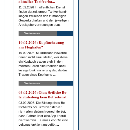
ak­tu­el­ler Ta­rif­ver­ha...
11.02.2026 Im öf­fent­li­chen Dienst
fin­den der­zeit er­neut Ta­rif­ver­hand­
lun­gen zwi­schen den zu­stän­di­gen
Ge­werk­schaf­ten und den je­wei­li­gen
Ar­beit­ge­ber­ver­tre­tun­gen statt.
Weiterlesen
10.02.2026: Kopf­tuch­zwang
am Flug­ha­fen?
10.02.2026. Mus­li­mi­sche Be­wer­be­
rin­nen nicht ein­zu­stel­len, weil die­se
ein Kopf­tuch tra­gen stellt in den
meis­ten Fäl­len ei­ne recht­lich un­zu­
läs­si­ge Dis­kri­mi­nie­rung dar, da das
Tra­gen ei­nes Kopf­tuchs ...
Weiterlesen
03.02.2026: Oh­ne ört­li­che Be­
triebs­lei­tung kein Be­triebs­rat
03.02.2026. Die Bil­dung ei­nes Be­
triebs­rats bei Lie­fer­diens­ten ist
nicht al­lein da­durch ge­recht­fer­tigt,
dass Fah­rer über ei­ne App ko­or­di­
niert wer­den. Es muss vor Ort ei­ne
Lei­tungs­funk­ti­on aus­ge­übt ...