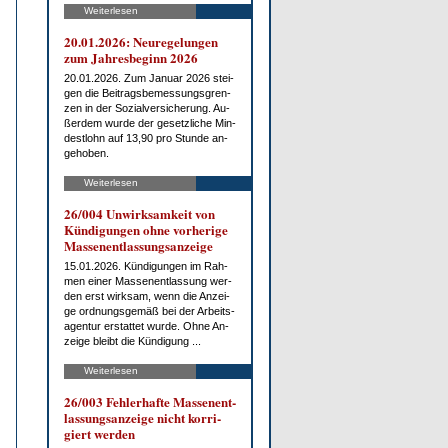
Weiterlesen
20.01.2026: Neu­re­ge­lun­gen
zum Jah­res­be­ginn 2026
20.01.2026. Zum Ja­nu­ar 2026 stei­
gen die Bei­trags­be­mes­sungs­gren­
zen in der So­zi­al­ver­si­che­rung. Au­
ßer­dem wur­de der ge­setz­li­che Min­
dest­lohn auf 13,90 pro St­un­de an­
ge­ho­ben.
Weiterlesen
26/004 Un­wirk­sam­keit von
Kün­di­gun­gen oh­ne vor­he­ri­ge
Mas­sen­ent­las­sungs­an­zei­ge
15.01.2026. Kün­di­gun­gen im Rah­
men ei­ner Mas­sen­ent­las­sung wer­
den erst wirk­sam, wenn die An­zei­
ge ord­nungs­ge­mäß bei der Ar­beits­
agen­tur er­stat­tet wur­de. Oh­ne An­
zei­ge bleibt die Kün­di­gung ...
Weiterlesen
26/003 Feh­ler­haf­te Mas­sen­ent­
las­sungs­an­zei­ge nicht kor­ri­
giert wer­den