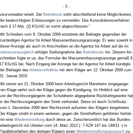
- 3 -
venz­ver­wal­ter er­teilt. Der
Be­triebs­rat
sieht ab­sch­ließend kei­ne Möglich­kei­ten,
die be­ab­sich­tig­ten Ent­las­sun­gen zu ver­mei­den. Das Kon­sul­ta­ti­ons­ver­fah­ren
nach § 17 Abs. (2) KSchG ist so­mit ab­ge­schlos­sen.“
Mit Schrei­ben vom 8. Ok­to­ber 2009 er­stat­te­te der Be­klag­te ge­genüber der
zuständi­gen Agen­tur für Ar­beit Mas­sen­ent­las­sungs­an­zei­ge. Er wies so­wohl in
die­ser An­zei­ge als auch im An­schrei­ben an die Agen­tur für Ar­beit auf die im
In­ter­es­sen­aus­gleich
er­folg­te Stel­lung­nah­me des
Be­triebs­rats
hin. Die­sem An­
schrei­ben fügte er ua. das For­mu­lar der Mas­sen­ent­las­sungs­an­zei­ge gemäß §
17 KSchG bei. Nach Ein­gang der An­zei­ge bei der Agen­tur für Ar­beit kündig­te
der Be­klag­te das
Ar­beits­verhält­nis
mit dem Kläger am 12. Ok­to­ber 2009 zum
31. Ja­nu­ar 2010.
Mit sei­ner am 21. Ok­to­ber 2009 beim Ar­beits­ge­richt Mann­heim ein­ge­gan­ge­
nen Kla­ge wehrt sich der Kläger ge­gen die Kündi­gung. Im Hin­blick auf ei­ne
von der Rechts­vorgänge­rin der Schuld­ne­rin ab­ge­ge­be­ne Rück­kehr­ga­ran­tie hat
er der Rechts­vorgänge­rin den Streit verkündet. Die­se ist durch Schrift­satz
vom 1. De­zem­ber 2009 dem Rechts­streit auf­sei­ten des Klägers bei­ge­tre­ten.
Der Kläger strebt in ei­nem wei­te­ren, ge­gen die Streit­hel­fe­rin geführ­ten Ver­fah­
ren ei­ne
Wie­der­ein­stel­lung
durch die­se an. Zwi­schen­zeit­lich hat das Bun­des­
ar­beits­ge­richt mit Ur­tei­len vom 14. März 2012 (- 7 AZR 147 bis 149/11 -) in
Par­al­lel­ver­fah­ren den dor­ti­gen Klägern ei­nen
Wie­der­ein­stel­lungs­an­spruch
zu­