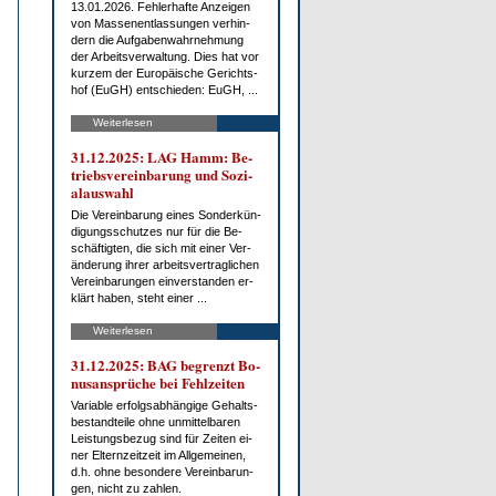
13.01.2026. Feh­ler­haf­te An­zei­gen
von Mas­sen­ent­las­sun­gen ver­hin­
dern die Auf­ga­ben­wahr­neh­mung
der Ar­beits­ver­wal­tung. Dies hat vor
kur­zem der Eu­ro­päi­sche Ge­richts­
hof (EuGH) ent­schie­den: EuGH, ...
Weiterlesen
31.12.2025: LAG Hamm: Be­
triebs­ver­ein­ba­rung und So­zi­
al­aus­wahl
Die Ver­ein­ba­rung ei­nes Son­der­kün­
di­gungs­schut­zes nur für die Be­
schäf­tig­ten, die sich mit ei­ner Ver­
än­de­rung ih­rer ar­beits­ver­trag­li­chen
Ver­ein­ba­run­gen ein­ver­stan­den er­
klärt ha­ben, steht ei­ner ...
Weiterlesen
31.12.2025: BAG be­grenzt Bo­
nus­an­sprü­che bei Fehl­zei­ten
Va­ria­ble er­folgs­ab­hän­gi­ge Ge­halts­
be­stand­tei­le oh­ne un­mit­tel­ba­ren
Leis­tungs­be­zug sind für Zei­ten ei­
ner El­tern­zeit­zeit im All­ge­mei­nen,
d.h. oh­ne be­son­de­re Ver­ein­ba­run­
gen, nicht zu zah­len.