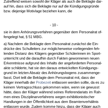
Zu­tref­fend wei­sen so­wohl der Kläger als auch die Be­klag­te dar­
auf hin, dass sich die Be­klag­te nur auf die Kündi­gungs­gründe
bzw. die­je­ni­ge Mo­tiv­la­ge be­zie­hen kann, die
- 10 -
sie in dem Anhörungs­ver­fah­ren ge­genüber dem Per­so­nal­rat of­
fen­ge­legt hat, § 51 MBG.
a) Nach­dem die Be­klag­te dem Per­so­nal­rat zunächst die Ein­
drücke des Schul­lei­ters zur mögli­cher­wei­se vor­lie­gen­den feh­
len­den Dis­tanz des Klägers ge­genüber Schüle­rin­nen im Sport­
un­ter­richt und die dar­auf­hin durch Fak­ten ge­won­ne­nen neu­en
Er­kennt­nis­se auf­grund des In­halts der an­ge­for­der­ten Per­so­nal­
ak­te schil­der­te, hat sie den dar­aus ent­wi­ckel­ten Kündi­gungs­
grund im letz­ten Ab­satz des Anhörungs­bo­gens zu­sam­men­ge­
fasst. Dort teilt die Be­klag­te dem Per­so­nal­rat mit, dass der
Kläger in­ner­halb der
Pro­be­zeit
ent­las­sen wer­den soll­te, da es zu
kei­nem Ver­trags­schluss ge­kom­men wäre, wenn sie ge­wusst
hätte, dass der Kläger während sei­nes Re­fe­ren­da­ri­ats im Rah­
men ei­nes Dis­zi­pli­nar­ver­fah­rens we­gen ex­hi­bi­tio­nis­ti­scher
Hand­lun­gen in der Öffent­lich­keit aus dem Be­am­ten­verhält­nis
ent­las­sen wur­de. Zu­dem kom­me hin­zu, dass der Kläger auch