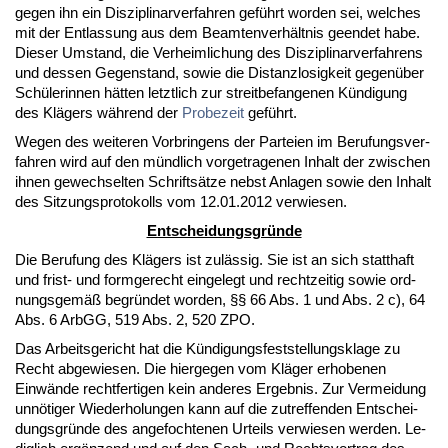
ge­gen ihn ein Dis­zi­pli­nar­ver­fah­ren geführt wor­den sei, wel­ches
mit der Ent­las­sung aus dem Be­am­ten­verhält­nis ge­en­det ha­be.
Die­ser Um­stand, die Ver­heim­li­chung des Dis­zi­pli­nar­ver­fah­rens
und des­sen Ge­gen­stand, so­wie die Dis­tanz­lo­sig­keit ge­genüber
Schüle­rin­nen hätten letzt­lich zur streit­be­fan­ge­nen Kündi­gung
des Klägers während der
Pro­be­zeit
geführt.
We­gen des wei­te­ren Vor­brin­gens der Par­tei­en im Be­ru­fungs­ver­
fah­ren wird auf den münd­lich vor­ge­tra­ge­nen In­halt der zwi­schen
ih­nen ge­wech­sel­ten Schriftsätze nebst An­la­gen so­wie den In­halt
des Sit­zungs­pro­to­kolls vom 12.01.2012 ver­wie­sen.
Ent­schei­dungs­gründe
Die Be­ru­fung des Klägers ist zulässig. Sie ist an sich statt­haft
und frist- und form­ge­recht ein­ge­legt und recht­zei­tig so­wie ord­
nungs­gemäß be­gründet wor­den, §§ 66 Abs. 1 und Abs. 2 c), 64
Abs. 6 ArbGG, 519 Abs. 2, 520 ZPO.
Das Ar­beits­ge­richt hat die Kündi­gungs­fest­stel­lungs­kla­ge zu
Recht ab­ge­wie­sen. Die hier­ge­gen vom Kläger er­ho­be­nen
Einwände recht­fer­ti­gen kein an­de­res Er­geb­nis. Zur Ver­mei­dung
unnöti­ger Wie­der­ho­lun­gen kann auf die zu­tref­fen­den Ent­schei­
dungs­gründe des an­ge­foch­te­nen Ur­teils ver­wie­sen wer­den. Le­