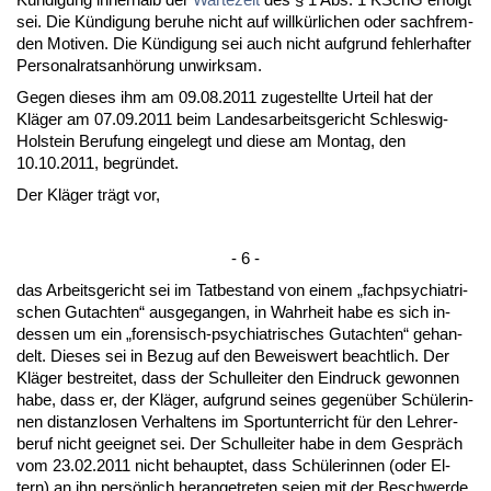
sei. Die Kündi­gung be­ru­he nicht auf willkürli­chen oder sach­frem­
den Mo­ti­ven. Die Kündi­gung sei auch nicht auf­grund feh­ler­haf­ter
Per­so­nal­rats­anhörung un­wirk­sam.
Ge­gen die­ses ihm am 09.08.2011 zu­ge­stell­te Ur­teil hat der
Kläger am 07.09.2011 beim Lan­des­ar­beits­ge­richt Schles­wig-
Hol­stein Be­ru­fung ein­ge­legt und die­se am Mon­tag, den
10.10.2011, be­gründet.
Der Kläger trägt vor,
- 6 -
das Ar­beits­ge­richt sei im Tat­be­stand von ei­nem „fach­psych­ia­tri­
schen Gut­ach­ten“ aus­ge­gan­gen, in Wahr­heit ha­be es sich in­
des­sen um ein „fo­ren­sisch-psych­ia­tri­sches Gut­ach­ten“ ge­han­
delt. Die­ses sei in Be­zug auf den Be­weis­wert be­acht­lich. Der
Kläger be­strei­tet, dass der Schul­lei­ter den Ein­druck ge­won­nen
ha­be, dass er, der Kläger, auf­grund sei­nes ge­genüber Schüle­rin­
nen dis­tanz­lo­sen Ver­hal­tens im Sport­un­ter­richt für den Leh­rer­
be­ruf nicht ge­eig­net sei. Der Schul­lei­ter ha­be in dem Gespräch
vom 23.02.2011 nicht be­haup­tet, dass Schüle­rin­nen (oder El­
tern) an ihn persönlich her­an­ge­tre­ten sei­en mit der Be­schwer­de,