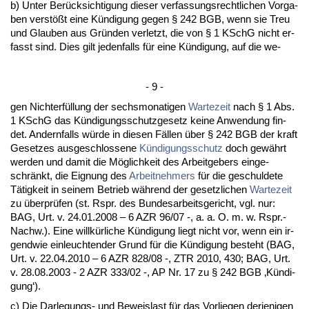
b) Un­ter Berück­sich­ti­gung die­ser ver­fas­sungs­recht­li­chen Vor­ga­
ben verstößt ei­ne Kündi­gung ge­gen § 242 BGB, wenn sie Treu
und Glau­ben aus Gründen ver­letzt, die von § 1 KSchG nicht er­
fasst sind. Dies gilt je­den­falls für ei­ne Kündi­gung, auf die we-
- 9 -
gen Nich­terfüllung der sechs­mo­na­ti­gen
War­te­zeit
nach § 1 Abs.
1 KSchG das Kündi­gungs­schutz­ge­setz kei­ne An­wen­dung fin­
det. An­dern­falls würde in die­sen Fällen über § 242 BGB der kraft
Ge­set­zes aus­ge­schlos­se­ne
Kündi­gungs­schutz
doch gewährt
wer­den und da­mit die Möglich­keit des Ar­beit­ge­bers ein­ge­
schränkt, die Eig­nung des
Ar­beit­neh­mers
für die ge­schul­de­te
Tätig­keit in sei­nem Be­trieb während der ge­setz­li­chen
War­te­zeit
zu über­prüfen (st. Rspr. des Bun­des­ar­beits­ge­richt, vgl. nur:
BAG, Urt. v. 24.01.2008 – 6 AZR 96/07 -, a. a. O. m. w. Rspr.-
Nachw.). Ei­ne willkürli­che Kündi­gung liegt nicht vor, wenn ein ir­
gend­wie ein­leuch­ten­der Grund für die Kündi­gung be­steht (BAG,
Urt. v. 22.04.2010 – 6 AZR 828/08 -, ZTR 2010, 430; BAG, Urt.
v. 28.08.2003 - 2 AZR 333/02 -, AP Nr. 17 zu § 242 BGB ‚Kündi­
gung‘).
c) Die Dar­le­gungs- und Be­weis­last für das Vor­lie­gen der­je­ni­gen