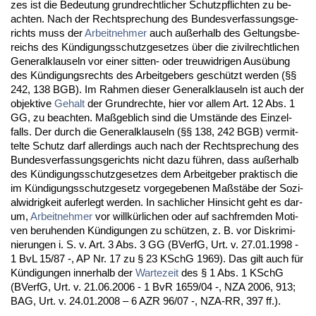
zes ist die Be­deu­tung grund­recht­li­cher Schutz­pflich­ten zu be­
ach­ten. Nach der Recht­spre­chung des Bun­des­ver­fas­sungs­ge­
richts muss der
Ar­beit­neh­mer
auch außer­halb des Gel­tungs­be­
reichs des Kündi­gungs­schutz­ge­set­zes über die zi­vil­recht­li­chen
Ge­ne­ral­klau­seln vor ei­ner sit­ten- oder treu­wid­ri­gen Ausübung
des Kündi­gungs­rechts des Ar­beit­ge­bers geschützt wer­den (§§
242, 138 BGB). Im Rah­men die­ser Ge­ne­ral­klau­seln ist auch der
ob­jek­ti­ve
Ge­halt
der Grund­rech­te, hier vor al­lem Art. 12 Abs. 1
GG, zu be­ach­ten. Maßgeb­lich sind die Umstände des Ein­zel­
falls. Der durch die Ge­ne­ral­klau­seln (§§ 138, 242 BGB) ver­mit­
tel­te Schutz darf al­ler­dings auch nach der Recht­spre­chung des
Bun­des­ver­fas­sungs­ge­richts nicht da­zu führen, dass außer­halb
des Kündi­gungs­schutz­ge­set­zes dem Ar­beit­ge­ber prak­tisch die
im Kündi­gungs­schutz­ge­setz vor­ge­ge­be­nen Maßstäbe der So­zi­
al­wid­rig­keit auf­er­legt wer­den. In sach­li­cher Hin­sicht geht es dar­
um,
Ar­beit­neh­mer
vor willkürli­chen oder auf sach­frem­den Mo­ti­
ven be­ru­hen­den Kündi­gun­gen zu schützen, z. B. vor Dis­kri­mi­
nie­run­gen i. S. v. Art. 3 Abs. 3 GG (BVerfG, Urt. v. 27.01.1998 -
1 BvL 15/87 -, AP Nr. 17 zu § 23 KSchG 1969). Das gilt auch für
Kündi­gun­gen in­ner­halb der
War­te­zeit
des § 1 Abs. 1 KSchG
(BVerfG, Urt. v. 21.06.2006 - 1 BvR 1659/04 -, NZA 2006, 913;
BAG, Urt. v. 24.01.2008 – 6 AZR 96/07 -, NZA-RR, 397 ff.).