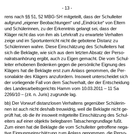
- 13 -
rens nach §§ 51, 52 MBG-SH mit­ge­teilt, dass der Schul­lei­ter
auf­grund „ei­ge­ner Be­ob­ach­tun­gen“ und „Ein­drücke“ von El­tern
und Schüle­rin­nen, zu der Er­kennt­nis ge­langt sei, dass der
Kläger nicht das von ihm als Lehr­kraft zu er­war­te­te Ver­hal­ten
zei­ge und im Sport­un­ter­richt nicht die ge­bo­te­ne Dis­tanz zu
Schüle­rin­nen wah­re. Die­se Einschätzung des Schul­lei­ters hat
sich die Be­klag­te, wie sich aus dem letz­ten Ab­satz der Per­so­
nal­rats­anhörung er­gibt, auch zu Ei­gen ge­macht. Die vom Schul­
lei­ter er­ho­be­nen Be­den­ken ge­gen die persönli­che Eig­nung des
Klägers hat die Be­klag­te erst zum An­lass ge­nom­men, die Per­
so­nal­ak­te des Klägers an­zu­for­dern. In­so­weit un­ter­schei­det sich
der vor­lie­gen­de Fall von dem Sach­ver­halt, der der Ent­schei­dung
des Lan­des­ar­beits­ge­richts Hamm vom 10.03.2011 – 11 Sa
2266/10 – (zit. n. Ju­ris) zu­grun­de lag.
bb) Der Vor­wurf dis­tanz­lo­sen Ver­hal­tens ge­genüber Schüle­rin­
nen ist auch nicht des­halb treu­wid­rig, weil die Be­klag­te nicht ge­
prüft hat, ob die ihr in­so­weit mit­ge­teil­te Einschätzung des Schul­
ei­ters auf ei­ner ob­jek­tiv be­leg­ba­ren Tat­sa­chen­grund­la­ge fußt.
Zum ei­nen hat die Be­klag­te die vom Schul­lei­ter ge­trof­fe­ne ne­ga­
ti­ve Eig­nungs­einschätzung zum An­lass ge­nom­men, die Per­so­