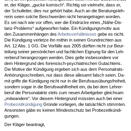
er, der Kläger, „gu­cke ko­misch“. Rich­tig sei viel­mehr, dass er,
der Schul­lei­ter, dies nur gehört ha­be. Auch an die Be­ra­tungs­leh­
re­rin sei­en sol­che Be­schwer­den nicht her­an­ge­tra­gen wor­den.
Es sei nach wie vor of­fen, wer die Ein­drücke ei­nes „Nähe-Dis­
tanz-Pro­blems“ auf­ge­wor­fen ha­be. Ein Kündi­gungs­mo­tiv aus
den Zu­sam­menhängen des
Ar­beits­verhält­nis­ses
ge­be es nicht.
Die Kündi­gung ver­let­ze ihn mit­hin in sei­nen Grund­rech­ten aus
Art. 12 Abs. 1 GG. Die Vorfälle aus 2005 dürf­ten nicht zur Be­ur­
tei­lung sei­ner persönli­chen und fach­li­chen Eig­nung für den Leh­
rer­be­ruf her­an­ge­zo­gen wer­den. Dies gel­te ins­be­son­de­re vor
dem Hin­ter­grund des fo­ren­sisch-psych­ia­tri­schen Gut­ach­tens.
Die Mo­ti­ve der Kündi­gung er­ge­ben sich aus dem Per­so­nal­rats-
Anhörungs­schrei­ben, nur dass die­se al­le­samt falsch sei­en. Da­
mit grif­fe die Kündi­gung nicht nur in die Be­rufs­ausübungs­frei­heit,
son­dern so­gar in die Be­rufs­wahl­frei­heit ein, da bei dem Leh­rer­
be­ruf die Per­so­nal­ak­te stets zum neu­en Ar­beit­ge­ber gleich­sam
„mit­wan­de­re“. Vor die­sem Hin­ter­grund müss­ten auch bei ei­ner
Pro­be­zeitkündi­gung
Gründe vor­lie­gen, die tatsächlich stimm­ten.
An­sons­ten gäbe es kei­nen Min­dest­schutz bei Pro­be­zeitkündi­
gun­gen.
Der Kläger be­an­tragt,