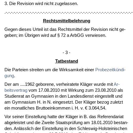
3. Die Re­vi­si­on wird nicht zu­ge­las­sen.
.-.-.-.-.-.-.-.-.-.-.-.-.-.-.-.-.-.-.-.-.-.-.-.-.-.-.-.-.-.-.-.-.-.-.-.-.-.-.-.-.-.-.-.-.-.-.-.-
Rechts­mit­tel­be­leh­rung
Ge­gen die­ses Ur­teil ist das Rechts­mit­tel der Re­vi­si­on nicht ge­
ge­ben; im Übri­gen wird auf § 72 a ArbGG ver­wie­sen.
- 3 -
Tat­be­stand
Die Par­tei­en strei­ten um die Wirk­sam­keit ei­ner
Pro­be­zeitkündi­
gung
.
Der am ....1962 ge­bo­re­ne, ver­hei­ra­te­te Kläger wur­de mit
Ar­
beits­ver­trag
vom 17.08.2010 mit Wir­kung zum 23.08.2010 als
Stu­di­en­rat an Gym­na­si­en in den Lan­des­dienst ein­ge­stellt und
am Gym­na­si­um H. in N. ein­ge­setzt. Der Kläger be­zog zu­letzt
ein mo­nat­li­ches Brut­to­ein­kom­men i. H. v. € 3.064,54.
Vor sei­ner Ein­stel­lung hat­te der Kläger in B. das Re­fe­ren­da­ri­at
ab­ge­leis­tet und die Zwei­te Staats­prüfung am 18.01.2010 be­stan­
den. Anläss­lich der Ein­stel­lung in den Schles­wig-Hol­stei­ni­schen