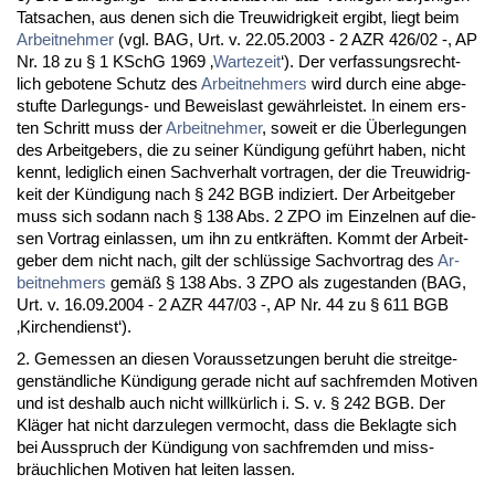
Tat­sa­chen, aus de­nen sich die Treu­wid­rig­keit er­gibt, liegt beim
Ar­beit­neh­mer
(vgl. BAG, Urt. v. 22.05.2003 - 2 AZR 426/02 -, AP
Nr. 18 zu § 1 KSchG 1969 ‚
War­te­zeit
‘). Der ver­fas­sungs­recht­
lich ge­bo­te­ne Schutz des
Ar­beit­neh­mers
wird durch ei­ne ab­ge­
stuf­te Dar­le­gungs- und Be­weis­last gewähr­leis­tet. In ei­nem ers­
ten Schritt muss der
Ar­beit­neh­mer
, so­weit er die Über­le­gun­gen
des Ar­beit­ge­bers, die zu sei­ner Kündi­gung geführt ha­ben, nicht
kennt, le­dig­lich ei­nen Sach­ver­halt vor­tra­gen, der die Treu­wid­rig­
keit der Kündi­gung nach § 242 BGB in­di­ziert. Der Ar­beit­ge­ber
muss sich so­dann nach § 138 Abs. 2 ZPO im Ein­zel­nen auf die­
sen Vor­trag ein­las­sen, um ihn zu ent­kräften. Kommt der Ar­beit­
ge­ber dem nicht nach, gilt der schlüssi­ge Sach­vor­trag des
Ar­
beit­neh­mers
gemäß § 138 Abs. 3 ZPO als zu­ge­stan­den (BAG,
Urt. v. 16.09.2004 - 2 AZR 447/03 -, AP Nr. 44 zu § 611 BGB
‚Kir­chen­dienst‘).
2. Ge­mes­sen an die­sen Vor­aus­set­zun­gen be­ruht die streit­ge­
genständ­li­che Kündi­gung ge­ra­de nicht auf sach­frem­den Mo­ti­ven
und ist des­halb auch nicht willkürlich i. S. v. § 242 BGB. Der
Kläger hat nicht dar­zu­le­gen ver­mocht, dass die Be­klag­te sich
bei Aus­spruch der Kündi­gung von sach­frem­den und miss­
bräuch­li­chen Mo­ti­ven hat lei­ten las­sen.