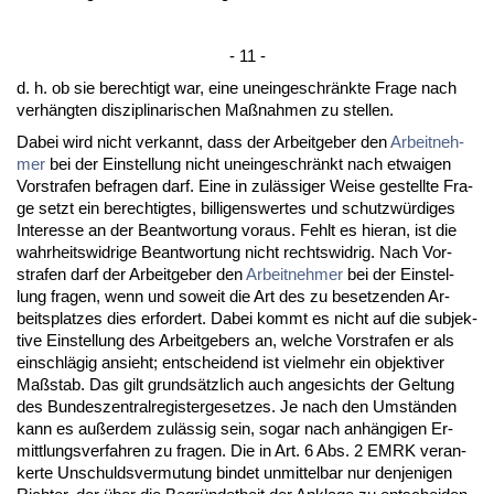
- 11 -
d. h. ob sie be­rech­tigt war, ei­ne un­ein­ge­schränk­te Fra­ge nach
verhäng­ten dis­zi­pli­na­ri­schen Maßnah­men zu stel­len.
Da­bei wird nicht ver­kannt, dass der Ar­beit­ge­ber den
Ar­beit­neh­
mer
bei der Ein­stel­lung nicht un­ein­ge­schränkt nach et­wai­gen
Vor­stra­fen be­fra­gen darf. Ei­ne in zulässi­ger Wei­se ge­stell­te Fra­
ge setzt ein be­rech­tig­tes, bil­li­gens­wer­tes und schutzwürdi­ges
In­ter­es­se an der Be­ant­wor­tung vor­aus. Fehlt es hier­an, ist die
wahr­heits­wid­ri­ge Be­ant­wor­tung nicht rechts­wid­rig. Nach Vor­
stra­fen darf der Ar­beit­ge­ber den
Ar­beit­neh­mer
bei der Ein­stel­
lung fra­gen, wenn und so­weit die Art des zu be­set­zen­den Ar­
beits­plat­zes dies er­for­dert. Da­bei kommt es nicht auf die sub­jek­
ti­ve Ein­stel­lung des Ar­beit­ge­bers an, wel­che Vor­stra­fen er als
ein­schlägig an­sieht; ent­schei­dend ist viel­mehr ein ob­jek­ti­ver
Maßstab. Das gilt grundsätz­lich auch an­ge­sichts der Gel­tung
des Bun­des­zen­tral­re­gis­ter­ge­set­zes. Je nach den Umständen
kann es außer­dem zulässig sein, so­gar nach anhängi­gen Er­
mitt­lungs­ver­fah­ren zu fra­gen. Die in Art. 6 Abs. 2 EM­RK ver­an­
ker­te Un­schulds­ver­mu­tung bin­det un­mit­tel­bar nur den­je­ni­gen