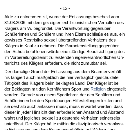
- 12 -
Ak­te zu ent­neh­men ist, wur­de der Ent­las­sungs­be­scheid vom
31.03.2006 mit dem ge­zeig­ten ex­hi­bi­tio­nis­ti­schen Ver­hal­ten des
Klägers am W. be­gründet. Die Ver­ant­wor­tung ge­genüber
Schüle­rin­nen und Schülern und ih­ren El­tern schließe es aus, ein
ge­wis­ses Rest­ri­si­ko se­xu­ell überg­rei­fen­den Ver­hal­tens des
Klägers in Kauf zu neh­men. Die Ga­ran­ten­stel­lung ge­genüber
den Schutz­be­foh­le­nen würde ei­ne ständi­ge Be­auf­sich­ti­gung des
im Vor­be­rei­tungs­dienst zu leis­ten­den ei­gen­ver­ant­wort­li­chen Un­
ter­richts des Klägers er­for­dern, die nicht zu­mut­bar sei.
Der da­ma­li­ge Grund der Ent­las­sung aus dem Be­am­ten­verhält­
nis tan­giert auch maßgeb­lich die hier ver­trag­lich ge­schul­de­te
Tätig­keit des Klägers beim be­klag­ten Land. Der Kläger ist bei
der Be­klag­ten mit den Kernfächern Sport und
Re­li­gi­on
ein­ge­stellt
wor­den. Ge­ra­de von ei­nem Sport­leh­rer, der den Schülern und
Schüle­rin­nen bei den Sportübun­gen Hil­fe­stel­lun­gen leis­ten und
sie des­halb auch an­fas­sen muss, muss er­war­tet wer­den, dass
die­ser in je­der Hin­sicht den er­for­der­li­chen An­stand und Ab­stand
wahrt und jeg­li­ches se­xu­ell zu deu­ten­de Ver­hal­ten sei­ner­seits
un­terlässt. Der Kläger hätte mit­hin die dis­zi­pli­na­risch ver­an­lass­
te Ent­las­sung aus dem Be­am­ten­verhält­nis auf Wi­der­ruf aus