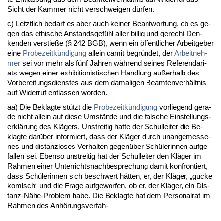
Sicht der Kam­mer nicht ver­schwei­gen dürfen.
c) Letzt­lich be­darf es aber auch kei­ner Be­ant­wor­tung, ob es ge­
gen das ethi­sche An­stands­gefühl al­ler bil­lig und ge­recht Den­
ken­den ver­stieße (§ 242 BGB), wenn ein öffent­li­cher Ar­beit­ge­ber
ei­ne
Pro­be­zeitkündi­gung
al­lein da­mit be­gründet, der
Ar­beit­neh­
mer
sei vor mehr als fünf Jah­ren während sei­nes Re­fe­ren­da­ri­
ats we­gen ei­ner ex­hi­bi­tio­nis­ti­schen Hand­lung außer­halb des
Vor­be­rei­tungs­diens­tes aus dem da­ma­li­gen Be­am­ten­verhält­nis
auf Wi­der­ruf ent­las­sen wor­den.
aa) Die Be­klag­te stützt die
Pro­be­zeitkündi­gung
vor­lie­gend ge­ra­
de nicht al­lein auf die­se Umstände und die fal­sche Ein­stel­lungs­
erklärung des Klägers. Un­strei­tig hat­te der Schul­lei­ter die Be­
klag­te darüber in­for­miert, dass der Kläger durch un­an­ge­mes­se­
nes und dis­tanz­lo­ses Ver­hal­ten ge­genüber Schüle­rin­nen auf­ge­
fal­len sei. Eben­so un­strei­tig hat der Schul­lei­ter den Kläger im
Rah­men ei­ner Un­ter­richts­nach­be­spre­chung da­mit kon­fron­tiert,
dass Schüle­rin­nen sich be­schwert hätten, er, der Kläger, „gu­cke
ko­misch“ und die Fra­ge auf­ge­wor­fen, ob er, der Kläger, ein Dis­
tanz-Nähe-Pro­blem ha­be. Die Be­klag­te hat dem Per­so­nal­rat im
Rah­men des Anhörungs­ver­fah-