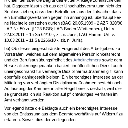
Rich­ter, der über die Be­gründet­heit der An­kla­ge zu ent­schei­den
hat. Da­ge­gen lässt sich aus der Un­schulds­ver­mu­tung nicht der
Schluss zie­hen, dass dem Be­trof­fe­nen aus der Tat­sa­che, dass
ein Er­mitt­lungs­ver­fah­ren ge­gen ihn anhängig ist, über­haupt kei­
ne Nach­tei­le ent­ste­hen dürfen (BAG 20.05.1999 - 2 AZR 320/98
- AP Nr. 50 zu § 123 BGB; LAG Ba­den-Würt­tem­berg, Urt. v.
22.03.2011 – 15 Sa 64/10 -, zit. n. Ju­ris; LAG Hamm, Urt. v.
10.03.2011 – 11 Sa 2266/10 -, zit. n. Ju­ris).
bb) Ob die­ses ein­ge­schränk­te Fra­ge­recht des Ar­beit­ge­bers zu
Vor­stra­fen, wel­ches auf dem all­ge­mei­nen Persönlich­keits­recht
und der Be­rufs­ausübungs­frei­heit des
Ar­beit­neh­mers
so­wie dem
Re­so­zia­li­sie­rungs­ge­dan­ken ba­siert, im öffent­li­chen Dienst auch
un­ein­ge­schränkt für verhäng­te Dis­zi­pli­nar­maßnah­men gilt, kann
eben­falls da­hin­ge­stellt blei­ben. Ein be­rech­tig­tes In­ter­es­se an der
Mit­tei­lung von verhäng­ten Dis­zi­pli­nar­maßnah­men be­steht nach
Auf­fas­sung der Kam­mer in al­ler Re­gel be­reits des­halb, weil die­
se grundsätz­lich als Re­ak­ti­on auf pflicht­wid­ri­ges Ver­hal­ten im
Amt verhängt wer­den.
Vor­lie­gend hat­te die Be­klag­te auch ein be­rech­tig­tes In­ter­es­se,
von der Ent­las­sung aus dem Be­am­ten­verhält­nis auf Wi­der­ruf zu
er­fah­ren. So­weit dies der vor­lie­gen­den