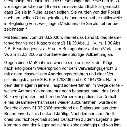
Geschädig­ten ona­nier­ten. Die Geschädig­te hat­te Sie be­reits zu­
vor an­ge­spro­chen und Ih­nen un­miss­verständ­lich klar ge­macht,
dass Sie sie in Ru­he las­sen soll­ten. Sie wur­den von der Po­li­zei
noch am sel­ben Ort an­ge­trof­fen, be­fan­den sich aber mitt­ler­wei­le
in Be­glei­tung von zwei jun­gen Mädchen, die Sie als Leh­rer be­
zeich­ne­ten.“
Mit Be­scheid vom 31.03.2006 wi­der­rief das Land B. das Be­am­
ten­verhält­nis des Klägers gemäß §§ 39 Abs. 1 i. V. m. § 38 Abs.
4 B. Be­am­ten­ge­setz a. F. un­ter Be­zug­nah­me auf den Vor­fall am
W. am 31.03.2005 und ord­ne­te die so­for­ti­ge Voll­zie­hung an.
Ge­gen die­se Maßnah­men wand­te sich sei­ner­zeit der Kläger
nach er­folg­lo­sem Wi­der­spruch vor dem Ver­wal­tungs­ge­richt B.
mit ei­nem einst­wei­li­gen An­ord­nungs­ver­fah­ren und ei­ner Ver­
pflich­tungs­kla­ge (VG B. 6 V 1793/06 und 6 K 1647/06). Nach­
dem der Kläger in je­nem Haupt­sa­che­ver­fah­ren im We­ge der teil­
wei­sen An­tragsrück­nah­me nur noch be­an­tragt hat­te, das Land
B. zu ver­pflich­ten, mit ihm den Vor­be­rei­tungs­dienst außer­halb
ei­nes Be­am­ten­verhält­nis­ses wie­der auf­zu­neh­men, wur­de der
Be­scheid vom 31.03.2006 be­tref­fend die Ent­las­sung aus dem
Be­am­ten­verhält­nis be­stands­kräftig. Nach­dem ein amtsärzt­li­
ches und fach­psych­ia­tri­sches Gut­ach­ten zu dem Er­geb­nis ge­
kom­men war, der Kläger sei nicht al­ko­hol­abhängig und von ihm