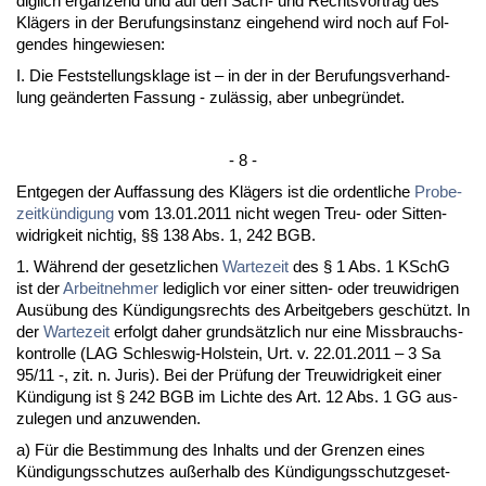
dig­lich ergänzend und auf den Sach- und Rechts­vor­trag des
Klägers in der Be­ru­fungs­in­stanz ein­ge­hend wird noch auf Fol­
gen­des hin­ge­wie­sen:
I. Die Fest­stel­lungs­kla­ge ist – in der in der Be­ru­fungs­ver­hand­
lung geänder­ten Fas­sung - zulässig, aber un­be­gründet.
- 8 -
Ent­ge­gen der Auf­fas­sung des Klägers ist die or­dent­li­che
Pro­be­
zeitkündi­gung
vom 13.01.2011 nicht we­gen Treu- oder Sit­ten­
wid­rig­keit nich­tig, §§ 138 Abs. 1, 242 BGB.
1. Während der ge­setz­li­chen
War­te­zeit
des § 1 Abs. 1 KSchG
ist der
Ar­beit­neh­mer
le­dig­lich vor ei­ner sit­ten- oder treu­wid­ri­gen
Ausübung des Kündi­gungs­rechts des Ar­beit­ge­bers geschützt. In
der
War­te­zeit
er­folgt da­her grundsätz­lich nur ei­ne Miss­brauchs­
kon­trol­le (LAG Schles­wig-Hol­stein, Urt. v. 22.01.2011 – 3 Sa
95/11 -, zit. n. Ju­ris). Bei der Prüfung der Treu­wid­rig­keit ei­ner
Kündi­gung ist § 242 BGB im Lich­te des Art. 12 Abs. 1 GG aus­
zu­le­gen und an­zu­wen­den.
a) Für die Be­stim­mung des In­halts und der Gren­zen ei­nes
Kündi­gungs­schut­zes außer­halb des Kündi­gungs­schutz­ge­set­