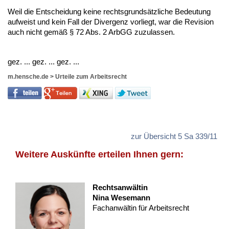
Weil die Ent­schei­dung kei­ne rechts­grundsätz­li­che Be­deu­tung
auf­weist und kein Fall der Di­ver­genz vor­liegt, war die Re­vi­si­on
auch nicht gemäß § 72 Abs. 2 ArbGG zu­zu­las­sen.
gez. ... gez. ... gez. ...
m.hensche.de
>
Urteile zum Arbeitsrecht
zur Übersicht 5 Sa 339/11
Weitere Auskünfte erteilen Ihnen gern:
Rechtsanwältin
Nina Wesemann
Fachanwältin für Arbeitsrecht