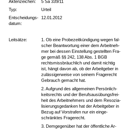
Akten­zeichen:
5 Sa 339/11
Typ:
Urteil
Ent­scheid­ungs­
12.01.2012
datum:
Leit­sätze:
1. Ob ei­ne Pro­be­zeitkündi­gung we­gen fal­
scher Be­ant­wor­tung ei­ner dem Ar­beit­neh­
mer bei des­sen Ein­stel­lung ge­stell­ten Fra­
ge gemäß §§ 242, 138 Abs. 1 BGB
rechts­miss­bräuch­lich und da­mit nich­tig
ist, hängt da­von ab, ob der Ar­beit­ge­ber in
zulässi­ger­wei­se von sei­nem Fra­ge­recht
Ge­brauch ge­macht hat.
2. Auf­grund des all­ge­mei­nen Persönlich­
keits­rechts und der Be­rufs­ausübungs­frei­
heit des Ar­beit­neh­mers und dem Re­so­zia­
li­sie­rungs­ge­dan­ken hat der Ar­beit­ge­ber in
Be­zug auf Vor­stra­fen nur ein ein­ge­
schränk­tes Fra­ge­recht.
3. Dem­ge­genüber hat der öffent­li­che Ar­