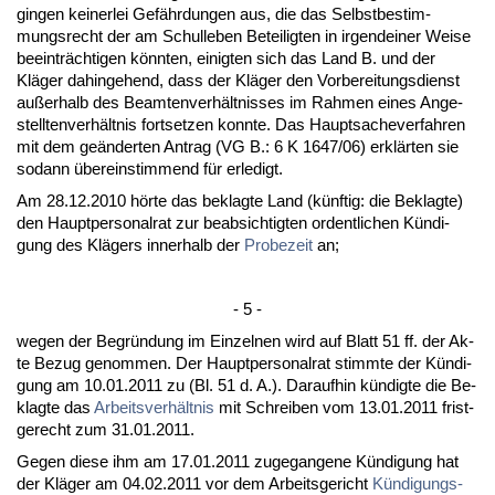
gin­gen kei­ner­lei Gefähr­dun­gen aus, die das Selbst­be­stim­
mungs­recht der am Schul­le­ben Be­tei­lig­ten in ir­gend­ei­ner Wei­se
be­ein­träch­ti­gen könn­ten, ei­nig­ten sich das Land B. und der
Kläger da­hin­ge­hend, dass der Kläger den Vor­be­rei­tungs­dienst
außer­halb des Be­am­ten­verhält­nis­ses im Rah­men ei­nes An­ge­
stell­ten­verhält­nis fort­set­zen konn­te. Das Haupt­sa­che­ver­fah­ren
mit dem geänder­ten An­trag (VG B.: 6 K 1647/06) erklärten sie
so­dann übe­rein­stim­mend für er­le­digt.
Am 28.12.2010 hörte das be­klag­te Land (künf­tig: die Be­klag­te)
den Haupt­per­so­nal­rat zur be­ab­sich­tig­ten or­dent­li­chen Kündi­
gung des Klägers in­ner­halb der
Pro­be­zeit
an;
- 5 -
we­gen der Be­gründung im Ein­zel­nen wird auf Blatt 51 ff. der Ak­
te Be­zug ge­nom­men. Der Haupt­per­so­nal­rat stimm­te der Kündi­
gung am 10.01.2011 zu (Bl. 51 d. A.). Dar­auf­hin kündig­te die Be­
klag­te das
Ar­beits­verhält­nis
mit Schrei­ben vom 13.01.2011 frist­
ge­recht zum 31.01.2011.
Ge­gen die­se ihm am 17.01.2011 zu­ge­gan­ge­ne Kündi­gung hat
der Kläger am 04.02.2011 vor dem Ar­beits­ge­richt
Kündi­gungs­