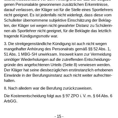
ge­nen Per­so­nal­ak­te ge­won­ne­nen zusätz­li­chen Er­kennt­nis­se,
dar­auf ver­las­sen, der Kläger sei für die Stel­le ei­nes Sport­leh­rers
nicht ge­eig­net. Es ist je­den­falls nicht wi­der­legt, dass die­se vom
Schul­lei­ter über­nom­me­ne sub­jek­ti­ve Einschätzung der Be­klag­
ten, der Kläger sei we­gen nicht ge­wahr­ter Dis­tanz zu Schüle­rin­
nen als Sport­leh­rer nicht ge­eig­net, für die Be­klag­te das letzt­lich
tra­gen­de Kündi­gungs­mo­tiv war.
3. Die streit­ge­genständ­li­che Kündi­gung ist auch nicht we­gen
man­gel­haf­ter Anhörung des Per­so­nal­rats gemäß §§ 52 Abs. 1,
51 Abs. 1 MBG-SH un­wirk­sam. In­so­weit kann zur Ver­mei­dung
unnöti­ger Wie­der­ho­lun­gen auf die zu­tref­fen­den Ent­schei­dungs­
gründe des an­ge­foch­te­nen Ur­teils (Sei­te 8) ver­wie­sen wer­den.
Der Kläger hat sei­ne dies­bezügli­chen erst­in­stanz­lich er­ho­be­nen
Einwände in der Be­ru­fungs­in­stanz auch nicht wei­ter auf­recht­er­
hal­ten.
II. Nach al­le­dem war die Be­ru­fung zurück­zu­wei­sen.
Die Kos­ten­ent­schei­dung folgt aus § 97 ZPO i. V. m. § 64 Abs. 6
ArbGG.
- 15 -