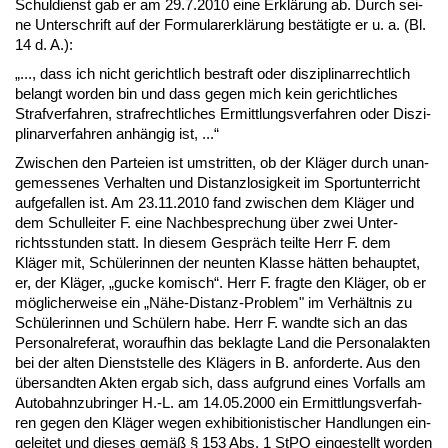
Schul­dienst gab er am 29.7.2010 ei­ne Erklärung ab. Durch sei­
ne Un­ter­schrift auf der For­mu­la­r­erklärung bestätig­te er u. a. (Bl.
14 d. A.):
„..., dass ich nicht ge­richt­lich be­straft oder dis­zi­pli­nar­recht­lich
be­langt wor­den bin und dass ge­gen mich kein ge­richt­li­ches
Straf­ver­fah­ren, straf­recht­li­ches Er­mitt­lungs­ver­fah­ren oder Dis­zi­
pli­nar­ver­fah­ren anhängig ist, ...“
Zwi­schen den Par­tei­en ist um­strit­ten, ob der Kläger durch un­an­
ge­mes­se­nes Ver­hal­ten und Dis­tanz­lo­sig­keit im Sport­un­ter­richt
auf­ge­fal­len ist. Am 23.11.2010 fand zwi­schen dem Kläger und
dem Schul­lei­ter F. ei­ne Nach­be­spre­chung über zwei Un­ter­
richts­stun­den statt. In die­sem Gespräch teil­te Herr F. dem
Kläger mit, Schüle­rin­nen der neun­ten Klas­se hätten be­haup­tet,
er, der Kläger, „gu­cke ko­misch“. Herr F. frag­te den Kläger, ob er
mögli­cher­wei­se ein „Nähe-Dis­tanz-Pro­blem" im Verhält­nis zu
Schüle­rin­nen und Schülern ha­be. Herr F. wand­te sich an das
Per­so­nal­re­fe­rat, wor­auf­hin das be­klag­te Land die Per­so­nal­ak­ten
bei der al­ten Dienst­stel­le des Klägers in B. an­for­der­te. Aus den
über­sand­ten Ak­ten er­gab sich, dass auf­grund ei­nes Vor­falls am
Au­to­bahn­zu­brin­ger H.-L. am 14.05.2000 ein Er­mitt­lungs­ver­fah­
ren ge­gen den Kläger we­gen ex­hi­bi­tio­nis­ti­scher Hand­lun­gen ein­
ge­lei­tet und die­ses gemäß § 153 Abs. 1 St­PO ein­ge­stellt wor­den