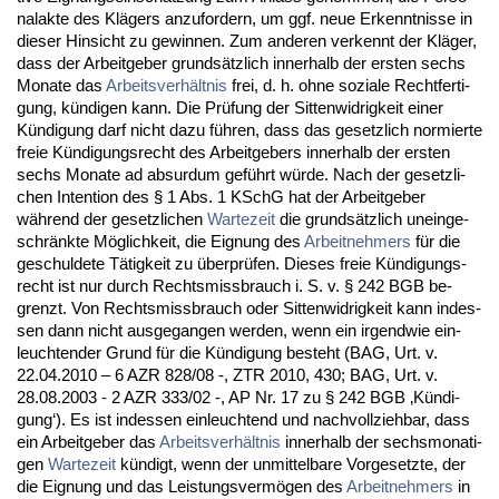
nal­ak­te des Klägers an­zu­for­dern, um ggf. neue Er­kennt­nis­se in
die­ser Hin­sicht zu ge­win­nen. Zum an­de­ren ver­kennt der Kläger,
dass der Ar­beit­ge­ber grundsätz­lich in­ner­halb der ers­ten sechs
Mo­na­te das
Ar­beits­verhält­nis
frei, d. h. oh­ne so­zia­le Recht­fer­ti­
gung, kündi­gen kann. Die Prüfung der Sit­ten­wid­rig­keit ei­ner
Kündi­gung darf nicht da­zu führen, dass das ge­setz­lich nor­mier­te
freie Kündi­gungs­recht des Ar­beit­ge­bers in­ner­halb der ers­ten
sechs Mo­na­te ad ab­sur­dum geführt würde. Nach der ge­setz­li­
chen In­ten­ti­on des § 1 Abs. 1 KSchG hat der Ar­beit­ge­ber
während der ge­setz­li­chen
War­te­zeit
die grundsätz­lich un­ein­ge­
schränk­te Möglich­keit, die Eig­nung des
Ar­beit­neh­mers
für die
ge­schul­de­te Tätig­keit zu über­prüfen. Die­ses freie Kündi­gungs­
recht ist nur durch Rechts­miss­brauch i. S. v. § 242 BGB be­
grenzt. Von Rechts­miss­brauch oder Sit­ten­wid­rig­keit kann in­des­
sen dann nicht aus­ge­gan­gen wer­den, wenn ein ir­gend­wie ein­
leuch­ten­der Grund für die Kündi­gung be­steht (BAG, Urt. v.
22.04.2010 – 6 AZR 828/08 -, ZTR 2010, 430; BAG, Urt. v.
28.08.2003 - 2 AZR 333/02 -, AP Nr. 17 zu § 242 BGB ‚Kündi­
gung‘). Es ist in­des­sen ein­leuch­tend und nach­voll­zieh­bar, dass
ein Ar­beit­ge­ber das
Ar­beits­verhält­nis
in­ner­halb der sechs­mo­na­ti­
gen
War­te­zeit
kündigt, wenn der un­mit­tel­ba­re Vor­ge­setz­te, der
die Eig­nung und das Leis­tungs­vermögen des
Ar­beit­neh­mers
in