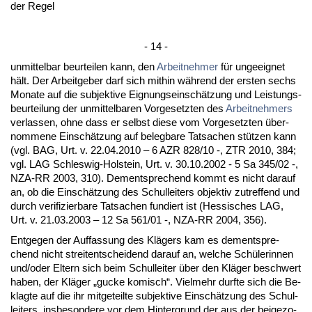
der Re­gel
- 14 -
un­mit­tel­bar be­ur­tei­len kann, den
Ar­beit­neh­mer
für un­ge­eig­net
hält. Der Ar­beit­ge­ber darf sich mit­hin während der ers­ten sechs
Mo­na­te auf die sub­jek­ti­ve Eig­nungs­einschätzung und Leis­tungs­
be­ur­tei­lung der un­mit­tel­ba­ren Vor­ge­setz­ten des
Ar­beit­neh­mers
ver­las­sen, oh­ne dass er selbst die­se vom Vor­ge­setz­ten über­
nom­me­ne Einschätzung auf be­leg­ba­re Tat­sa­chen stützen kann
(vgl. BAG, Urt. v. 22.04.2010 – 6 AZR 828/10 -, ZTR 2010, 384;
vgl. LAG Schles­wig-Hol­stein, Urt. v. 30.10.2002 - 5 Sa 345/02 -,
NZA-RR 2003, 310). Dem­ent­spre­chend kommt es nicht dar­auf
an, ob die Einschätzung des Schul­lei­ters ob­jek­tiv zu­tref­fend und
durch ve­ri­fi­zier­ba­re Tat­sa­chen fun­diert ist (Hes­si­sches LAG,
Urt. v. 21.03.2003 – 12 Sa 561/01 -, NZA-RR 2004, 356).
Ent­ge­gen der Auf­fas­sung des Klägers kam es dem­ent­spre­
chend nicht strei­tent­schei­dend dar­auf an, wel­che Schüle­rin­nen
und/oder El­tern sich beim Schul­lei­ter über den Kläger be­schwert
ha­ben, der Kläger „gu­cke ko­misch“. Viel­mehr durf­te sich die Be­
klag­te auf die ihr mit­ge­teil­te sub­jek­ti­ve Einschätzung des Schul­
lei­ters, ins­be­son­de­re vor dem Hin­ter­grund der aus der bei­ge­zo­