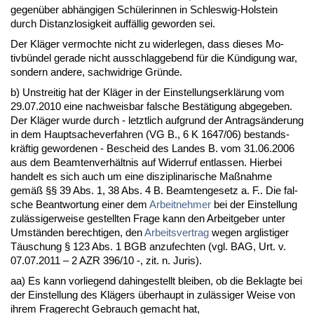
ge­genüber abhängi­gen Schüle­rin­nen in Schles­wig-Hol­stein
durch Dis­tanz­lo­sig­keit auffällig ge­wor­den sei.
Der Kläger ver­moch­te nicht zu wi­der­le­gen, dass die­ses Mo­
tivbündel ge­ra­de nicht aus­schlag­ge­bend für die Kündi­gung war,
son­dern an­de­re, sach­wid­ri­ge Gründe.
b) Un­strei­tig hat der Kläger in der Ein­stel­lungs­erklärung vom
29.07.2010 ei­ne nach­weis­bar fal­sche Bestäti­gung ab­ge­ge­ben.
Der Kläger wur­de durch - letzt­lich auf­grund der An­tragsände­rung
in dem Haupt­sa­che­ver­fah­ren (VG B., 6 K 1647/06) be­stands­
kräftig ge­wor­de­nen - Be­scheid des Lan­des B. vom 31.06.2006
aus dem Be­am­ten­verhält­nis auf Wi­der­ruf ent­las­sen. Hier­bei
han­delt es sich auch um ei­ne dis­zi­pli­na­ri­sche Maßnah­me
gemäß §§ 39 Abs. 1, 38 Abs. 4 B. Be­am­ten­ge­setz a. F.. Die fal­
sche Be­ant­wor­tung ei­ner dem
Ar­beit­neh­mer
bei der Ein­stel­lung
zulässi­ger­wei­se ge­stell­ten Fra­ge kann den Ar­beit­ge­ber un­ter
Umständen be­rech­ti­gen, den
Ar­beits­ver­trag
we­gen arg­lis­ti­ger
Täuschung § 123 Abs. 1 BGB an­zu­fech­ten (vgl. BAG, Urt. v.
07.07.2011 – 2 AZR 396/10 -, zit. n. Ju­ris).
aa) Es kann vor­lie­gend da­hin­ge­stellt blei­ben, ob die Be­klag­te bei
der Ein­stel­lung des Klägers über­haupt in zulässi­ger Wei­se von
ih­rem Fra­ge­recht Ge­brauch ge­macht hat,