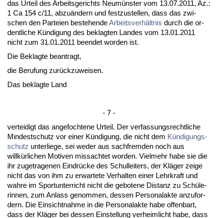
das Ur­teil des Ar­beits­ge­richts Ne­umüns­ter vom 13.07.2011, Az.:
1 Ca 154 c/11, ab­zuändern und fest­zu­stel­len, dass das zwi­
schen den Par­tei­en be­ste­hen­de
Ar­beits­verhält­nis
durch die or­
dent­li­che Kündi­gung des be­klag­ten Lan­des vom 13.01.2011
nicht zum 31.01.2011 be­en­det wor­den ist.
Die Be­klag­te be­an­tragt,
die Be­ru­fung zurück­zu­wei­sen.
Das be­klag­te Land
- 7 -
ver­tei­digt das an­ge­foch­te­ne Ur­teil. Der ver­fas­sungs­recht­li­che
Min­dest­schutz vor ei­ner Kündi­gung, die nicht dem
Kündi­gungs­
schutz
un­ter­lie­ge, sei we­der aus sach­frem­den noch aus
willkürli­chen Mo­ti­ven miss­ach­tet wor­den. Viel­mehr ha­be sie die
ihr zu­ge­tra­ge­nen Ein­drücke des Schul­lei­ters, der Kläger zei­ge
nicht das von ihm zu er­war­te­te Ver­hal­ten ei­ner Lehr­kraft und
wah­re im Sport­un­ter­richt nicht die ge­bo­te­ne Dis­tanz zu Schüle­
rin­nen, zum An­lass ge­nom­men, des­sen Per­so­nal­ak­te an­zu­for­
dern. Die Ein­sicht­nah­me in die Per­so­nal­ak­te ha­be of­fen­bart,
dass der Kläger bei des­sen Ein­stel­lung ver­heim­licht ha­be, dass