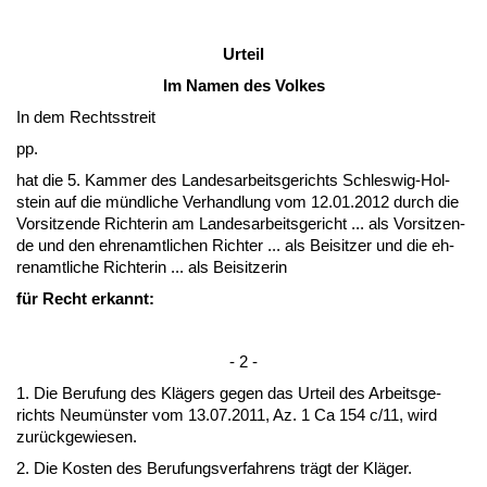
Ur­teil
Im Na­men des Vol­kes
In dem Rechts­streit
pp.
hat die 5. Kam­mer des Lan­des­ar­beits­ge­richts Schles­wig-Hol­
stein auf die münd­li­che Ver­hand­lung vom 12.01.2012 durch die
Vor­sit­zen­de Rich­te­rin am Lan­des­ar­beits­ge­richt ... als Vor­sit­zen­
de und den eh­ren­amt­li­chen Rich­ter ... als Bei­sit­zer und die eh­
ren­amt­li­che Rich­te­rin ... als Bei­sit­ze­rin
für Recht er­kannt:
- 2 -
1. Die Be­ru­fung des Klägers ge­gen das Ur­teil des Ar­beits­ge­
richts Ne­umüns­ter vom 13.07.2011, Az. 1 Ca 154 c/11, wird
zurück­ge­wie­sen.
2. Die Kos­ten des Be­ru­fungs­ver­fah­rens trägt der Kläger.