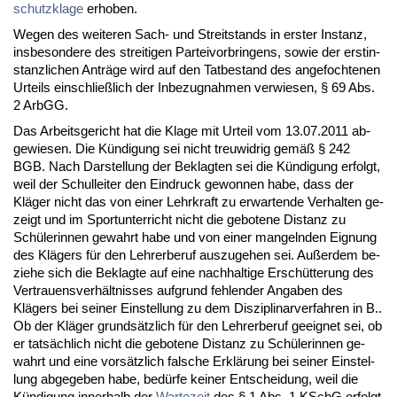
schutz­kla­ge
er­ho­ben.
We­gen des wei­te­ren Sach- und Streit­stands in ers­ter In­stanz,
ins­be­son­de­re des strei­ti­gen Par­tei­vor­brin­gens, so­wie der erst­in­
stanz­li­chen Anträge wird auf den Tat­be­stand des an­ge­foch­te­nen
Ur­teils ein­sch­ließlich der In­be­zug­nah­men ver­wie­sen, § 69 Abs.
2 ArbGG.
Das Ar­beits­ge­richt hat die Kla­ge mit Ur­teil vom 13.07.2011 ab­
ge­wie­sen. Die Kündi­gung sei nicht treu­wid­rig gemäß § 242
BGB. Nach Dar­stel­lung der Be­klag­ten sei die Kündi­gung er­folgt,
weil der Schul­lei­ter den Ein­druck ge­won­nen ha­be, dass der
Kläger nicht das von ei­ner Lehr­kraft zu er­war­ten­de Ver­hal­ten ge­
zeigt und im Sport­un­ter­richt nicht die ge­bo­te­ne Dis­tanz zu
Schüle­rin­nen ge­wahrt ha­be und von ei­ner man­geln­den Eig­nung
des Klägers für den Leh­rer­be­ruf aus­zu­ge­hen sei. Außer­dem be­
zie­he sich die Be­klag­te auf ei­ne nach­hal­ti­ge Erschütte­rung des
Ver­trau­ens­verhält­nis­ses auf­grund feh­len­der An­ga­ben des
Klägers bei sei­ner Ein­stel­lung zu dem Dis­zi­pli­nar­ver­fah­ren in B..
Ob der Kläger grundsätz­lich für den Leh­rer­be­ruf ge­eig­net sei, ob
er tatsächlich nicht die ge­bo­te­ne Dis­tanz zu Schüle­rin­nen ge­
wahrt und ei­ne vorsätz­lich fal­sche Erklärung bei sei­ner Ein­stel­
lung ab­ge­ge­ben ha­be, bedürfe kei­ner Ent­schei­dung, weil die
Kündi­gung in­ner­halb der
War­te­zeit
des § 1 Abs. 1 KSchG er­folgt