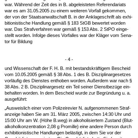
war. Während der Zeit des in B. ab­ge­leis­te­ten Re­fe­ren­da­ri­ats
war es am 31.05.2005 zu ei­nem wei­te­ren Vor­fall ge­kom­men,
der von der Staats­an­walt­schaft B. in der An­kla­ge­schrift als ex­hi­
bi­tio­nis­ti­sche Hand­lung gemäß § 183 StGB be­wer­tet wor­den
war. Das Straf­ver­fah­ren war gemäß § 153 Abs. 2 St­PO ein­ge­
stellt wor­den. In­fol­ge die­ses Vor­fal­les war der Kläger vom Se­na­
tor für Bil­dung
- 4 -
und Wis­sen­schaft der F. H. B. mit be­stands­kräfti­gem Be­scheid
vom 10.05.2005 gemäß § 38 Abs. 1 des B. Dis­zi­plinar­ge­set­zes
vorläufig des Diens­tes ent­ho­ben wor­den. Außer­dem war nach §
38 Abs. 2 B. Dis­zi­plinar­ge­setz ein Teil sei­ner Dienst­bezüge ein­
be­hal­ten wor­den. In dem Be­scheid wur­de zur Be­gründung u. a.
aus­geführt:
„Aus­weis­lich ei­ner vom Po­li­zei­re­vier N. auf­ge­nom­me­nen Straf­
an­zei­ge ha­ben Sie am 31. März 2005, zwi­schen 14:30 Uhr und
15:00 Uhr am W. (Höhe B.weg) in al­ko­ho­li­sier­tem Zu­stand (Blut­
al­ko­hol­kon­zen­tra­ti­on 2,08 g Pro­mil­le) ei­ne an­de­re Per­son durch
ex­hi­bi­tio­nis­ti­sche Hand­lun­gen belästigt, in dem Sie vor der