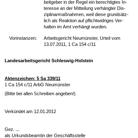
beit­ge­ber in der Re­gel ein be­rech­tig­tes In­
ter­es­se an der Mit­tei­lung verhäng­ter Dis­
zi­pli­nar­maßnah­men, weil die­se grundsätz­
lich als Re­ak­ti­on auf pflicht­wid­ri­ges Ver­
hal­ten im Amt verhängt wur­den.
Vor­ins­tan­zen:
Arbeitsgericht Neumünster, Urteil vom
13.07.2011, 1 Ca 154 c/11
Lan­des­ar­beits­ge­richt Schles­wig-Hol­stein
Ak­ten­zei­chen: 5 Sa 339/11
1 Ca 154 c/11 ArbG Ne­umüns­ter
(Bit­te bei al­len Schrei­ben an­ge­ben!)
Verkündet am 12.01.2012
Gez. ...
als Ur­kunds­be­am­tin der Geschäfts­stel­le