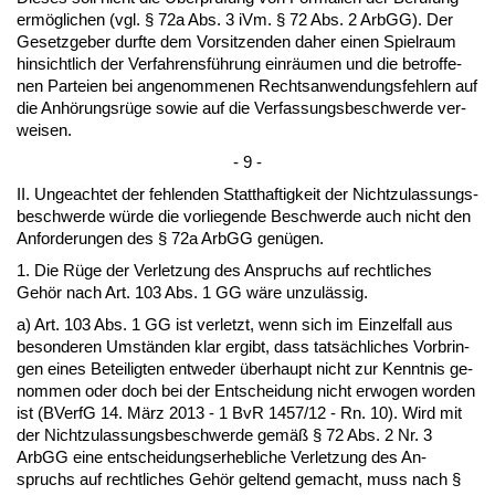
ermögli­chen (vgl. § 72a Abs. 3 iVm. § 72 Abs. 2 ArbGG). Der
Ge­setz­ge­ber durf­te dem Vor­sit­zen­den da­her ei­nen Spiel­raum
hin­sicht­lich der Ver­fah­rensführung einräum­en und die be­trof­fe­
nen Par­tei­en bei an­ge­nom­me­nen Rechts­an­wen­dungs­feh­lern auf
die Anhörungsrüge so­wie auf die Ver­fas­sungs­be­schwer­de ver­
wei­sen.
- 9 -
II. Un­ge­ach­tet der feh­len­den Statt­haf­tig­keit der Nicht­zu­las­sungs­
be­schwer­de würde die vor­lie­gen­de Be­schwer­de auch nicht den
An­for­de­run­gen des § 72a ArbGG genügen.
1. Die Rüge der Ver­let­zung des An­spruchs auf recht­li­ches
Gehör nach Art. 103 Abs. 1 GG wäre un­zulässig.
a) Art. 103 Abs. 1 GG ist ver­letzt, wenn sich im Ein­zel­fall aus
be­son­de­ren Umständen klar er­gibt, dass tatsächli­ches Vor­brin­
gen ei­nes Be­tei­lig­ten ent­we­der über­haupt nicht zur Kennt­nis ge­
nom­men oder doch bei der Ent­schei­dung nicht er­wo­gen wor­den
ist (BVerfG 14. März 2013 - 1 BvR 1457/12 - Rn. 10). Wird mit
der Nicht­zu­las­sungs­be­schwer­de gemäß § 72 Abs. 2 Nr. 3
ArbGG ei­ne ent­schei­dungs­er­heb­li­che Ver­let­zung des An­
spruchs auf recht­li­ches Gehör gel­tend ge­macht, muss nach §