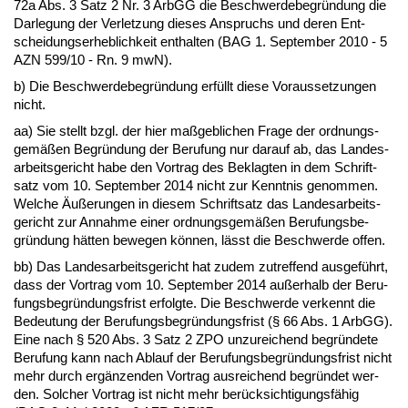
72a Abs. 3 Satz 2 Nr. 3 ArbGG die Be­schwer­de­be­gründung die
Dar­le­gung der Ver­let­zung die­ses An­spruchs und de­ren Ent­
schei­dungs­er­heb­lich­keit ent­hal­ten (BAG 1. Sep­tem­ber 2010 - 5
AZN 599/10 - Rn. 9 mwN).
b) Die Be­schwer­de­be­gründung erfüllt die­se Vor­aus­set­zun­gen
nicht.
aa) Sie stellt bzgl. der hier maßgeb­li­chen Fra­ge der ord­nungs­
gemäßen Be­gründung der Be­ru­fung nur dar­auf ab, das Lan­des­
ar­beits­ge­richt ha­be den Vor­trag des Be­klag­ten in dem Schrift­
satz vom 10. Sep­tem­ber 2014 nicht zur Kennt­nis ge­nom­men.
Wel­che Äußerun­gen in die­sem Schrift­satz das Lan­des­ar­beits­
ge­richt zur An­nah­me ei­ner ord­nungs­gemäßen Be­ru­fungs­be­
gründung hätten be­we­gen können, lässt die Be­schwer­de of­fen.
bb) Das Lan­des­ar­beits­ge­richt hat zu­dem zu­tref­fend aus­geführt,
dass der Vor­trag vom 10. Sep­tem­ber 2014 außer­halb der Be­ru­
fungs­be­gründungs­frist er­folg­te. Die Be­schwer­de ver­kennt die
Be­deu­tung der Be­ru­fungs­be­gründungs­frist (§ 66 Abs. 1 ArbGG).
Ei­ne nach § 520 Abs. 3 Satz 2 ZPO un­zu­rei­chend be­gründe­te
Be­ru­fung kann nach Ab­lauf der Be­ru­fungs­be­gründungs­frist nicht
mehr durch ergänzen­den Vor­trag aus­rei­chend be­gründet wer­
den. Sol­cher Vor­trag ist nicht mehr berück­sich­ti­gungsfähig