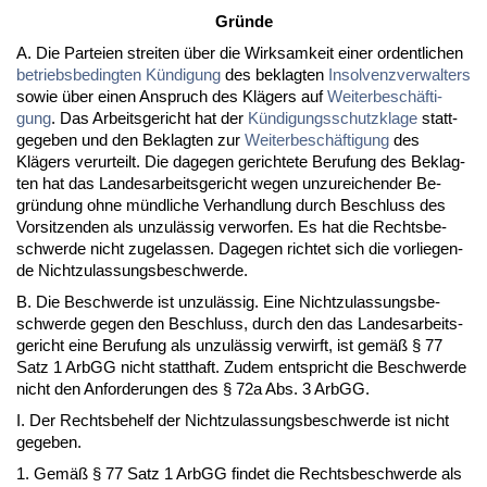
Gründe
A. Die Par­tei­en strei­ten über die Wirk­sam­keit ei­ner or­dent­li­chen
be­triebs­be­ding­ten Kündi­gung
des be­klag­ten
In­sol­venz­ver­wal­ters
so­wie über ei­nen An­spruch des Klägers auf
Wei­ter­beschäfti­
gung
. Das Ar­beits­ge­richt hat der
Kündi­gungs­schutz­kla­ge
statt­
ge­ge­ben und den Be­klag­ten zur
Wei­ter­beschäfti­gung
des
Klägers ver­ur­teilt. Die da­ge­gen ge­rich­te­te Be­ru­fung des Be­klag­
ten hat das Lan­des­ar­beits­ge­richt we­gen un­zu­rei­chen­der Be­
gründung oh­ne münd­li­che Ver­hand­lung durch Be­schluss des
Vor­sit­zen­den als un­zulässig ver­wor­fen. Es hat die Rechts­be­
schwer­de nicht zu­ge­las­sen. Da­ge­gen rich­tet sich die vor­lie­gen­
de Nicht­zu­las­sungs­be­schwer­de.
B. Die Be­schwer­de ist un­zulässig. Ei­ne Nicht­zu­las­sungs­be­
schwer­de ge­gen den Be­schluss, durch den das Lan­des­ar­beits­
ge­richt ei­ne Be­ru­fung als un­zulässig ver­wirft, ist gemäß § 77
Satz 1 ArbGG nicht statt­haft. Zu­dem ent­spricht die Be­schwer­de
nicht den An­for­de­run­gen des § 72a Abs. 3 ArbGG.
I. Der Rechts­be­helf der Nicht­zu­las­sungs­be­schwer­de ist nicht
ge­ge­ben.
1. Gemäß § 77 Satz 1 ArbGG fin­det die Rechts­be­schwer­de als