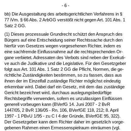
- 6 -
bb) Die Aus­ge­stal­tung des ar­beits­ge­richt­li­chen Ver­fah­rens in §
77 iVm. § 66 Abs. 2 ArbGG verstößt nicht ge­gen Art. 101 Abs. 1
Satz 2 GG.
(1) Die­ses pro­zes­sua­le Grund­recht schützt den An­spruch des
Bürgers auf ei­ne Ent­schei­dung sei­ner Rechts­sa­che durch den
hierfür von Ge­set­zes we­gen vor­ge­se­he­nen Rich­ter, in­dem es
ei­ne sach­frem­de Ein­fluss­nah­me auf die recht­spre­chen­den Or­
ga­ne ver­bie­tet. Adres­sa­ten des Ver­bots sind ne­ben der Exe­ku­ti­
ve auch die Ju­di­ka­ti­ve und die Le­gis­la­ti­ve. Für den Ge­setz­ge­ber
folgt aus Art. 101 Abs. 1 Satz 2 GG die Pflicht, Nor­men, die ge­
richt­li­che Zuständig­kei­ten be­stim­men, so zu fas­sen, dass aus
ih­nen der im Ein­zel­fall zuständi­ge Rich­ter möglichst ein­deu­tig
er­kenn­bar wird. Da­bei darf ein Ge­setz, mit dem das zuständi­ge
Ge­richt be­zeich­net wird, durch­aus aus­le­gungs­bedürf­ti­ge
Rechts­be­grif­fe ver­wen­den, so­fern es un­zulässi­gen Ein­flüssen
ge­ne­rell vor­beu­gen kann (BVerfG 14. Ju­ni 2007 - 2 BvR
1447/05, 2 BvR 136/05 - Rn. 106, BVerfGE 118, 212; 8. April
1997 - 1 PB­vU 1/95 - zu C I 4 der Gründe, BVerfGE 95, 322).
Der Ge­setz­ge­ber kann dem Rich­ter da­her im ge­setz­lich vor­ge­
ge­be­nen Rah­men ei­nen Er­mes­sen­spiel­raum einräum­en (vgl.