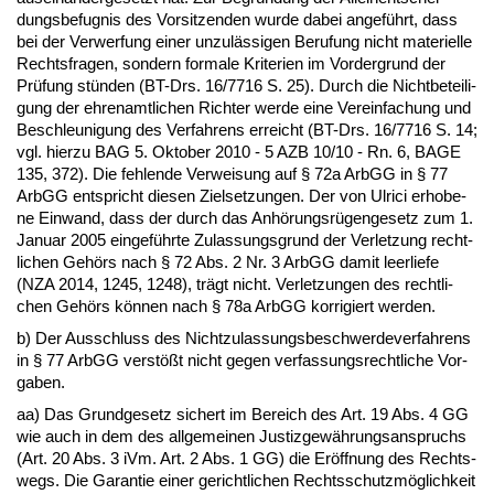
dungs­be­fug­nis des Vor­sit­zen­den wur­de da­bei an­geführt, dass
bei der Ver­wer­fung ei­ner un­zulässi­gen Be­ru­fung nicht ma­te­ri­el­le
Rechts­fra­gen, son­dern for­ma­le Kri­te­ri­en im Vor­der­grund der
Prüfung stünden (BT-Drs. 16/7716 S. 25). Durch die Nicht­be­tei­li­
gung der eh­ren­amt­li­chen Rich­ter wer­de ei­ne Ver­ein­fa­chung und
Be­schleu­ni­gung des Ver­fah­rens er­reicht (BT-Drs. 16/7716 S. 14;
vgl. hier­zu BAG 5. Ok­to­ber 2010 - 5 AZB 10/10 - Rn. 6, BA­GE
135, 372). Die feh­len­de Ver­wei­sung auf § 72a ArbGG in § 77
ArbGG ent­spricht die­sen Ziel­set­zun­gen. Der von Ul­ri­ci er­ho­be­
ne Ein­wand, dass der durch das Anhörungsrügen­ge­setz zum 1.
Ja­nu­ar 2005 ein­geführ­te Zu­las­sungs­grund der Ver­let­zung recht­
li­chen Gehörs nach § 72 Abs. 2 Nr. 3 ArbGG da­mit leer­lie­fe
(NZA 2014, 1245, 1248), trägt nicht. Ver­let­zun­gen des recht­li­
chen Gehörs können nach § 78a ArbGG kor­ri­giert wer­den.
b) Der Aus­schluss des Nicht­zu­las­sungs­be­schwer­de­ver­fah­rens
in § 77 ArbGG verstößt nicht ge­gen ver­fas­sungs­recht­li­che Vor­
ga­ben.
aa) Das Grund­ge­setz si­chert im Be­reich des Art. 19 Abs. 4 GG
wie auch in dem des all­ge­mei­nen Jus­tiz­gewährungs­an­spruchs
(Art. 20 Abs. 3 iVm. Art. 2 Abs. 1 GG) die Eröff­nung des Rechts­
wegs. Die Ga­ran­tie ei­ner ge­richt­li­chen Rechts­schutzmöglich­keit