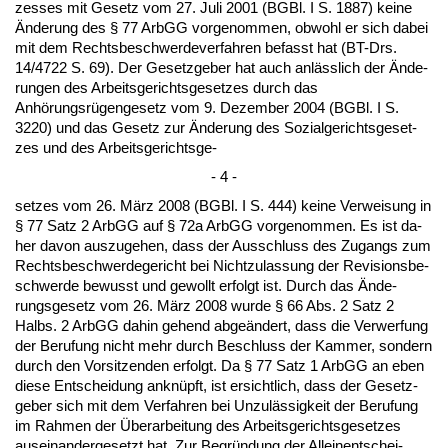
zes­ses mit Ge­setz vom 27. Ju­li 2001 (BGBl. I S. 1887) kei­ne
Ände­rung des § 77 ArbGG vor­ge­nom­men, ob­wohl er sich da­bei
mit dem Rechts­be­schwer­de­ver­fah­ren be­fasst hat (BT-Drs.
14/4722 S. 69). Der Ge­setz­ge­ber hat auch anläss­lich der Ände­
run­gen des Ar­beits­ge­richts­ge­set­zes durch das
Anhörungsrügen­ge­setz vom 9. De­zem­ber 2004 (BGBl. I S.
3220) und das Ge­setz zur Ände­rung des So­zi­al­ge­richts­ge­set­
zes und des Ar­beits­ge­richts­ge-
- 4 -
set­zes vom 26. März 2008 (BGBl. I S. 444) kei­ne Ver­wei­sung in
§ 77 Satz 2 ArbGG auf § 72a ArbGG vor­ge­nom­men. Es ist da­
her da­von aus­zu­ge­hen, dass der Aus­schluss des Zu­gangs zum
Rechts­be­schwer­de­ge­richt bei Nicht­zu­las­sung der Re­vi­si­ons­be­
schwer­de be­wusst und ge­wollt er­folgt ist. Durch das Ände­
rungs­ge­setz vom 26. März 2008 wur­de § 66 Abs. 2 Satz 2
Halbs. 2 ArbGG da­hin ge­hend ab­geändert, dass die Ver­wer­fung
der Be­ru­fung nicht mehr durch Be­schluss der Kam­mer, son­dern
durch den Vor­sit­zen­den er­folgt. Da § 77 Satz 1 ArbGG an eben
die­se Ent­schei­dung an­knüpft, ist er­sicht­lich, dass der Ge­setz­
ge­ber sich mit dem Ver­fah­ren bei Un­zulässig­keit der Be­ru­fung
im Rah­men der Übe­r­ar­bei­tung des Ar­beits­ge­richts­ge­set­zes
aus­ein­an­der­ge­setzt hat. Zur Be­gründung der Al­lei­n­ent­schei­