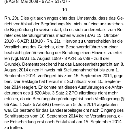
(BAG 8. Mai 2008 - 6 AZR 517/07 -
- 10 -
Rn. 29). Dies gilt auch an­ge­sichts des Um­stands, dass das Ge­
richt vor Ab­lauf der Be­gründungs­frist nicht auf ei­ne un­zu­rei­chen­
de Be­gründung hin­wei­sen darf, da es sich an­de­ren­falls zum Be­
ra­ter des Be­ru­fungsführers ma­chen würde (BAG 19. Ok­to­ber
2010 - 6 AZR 118/10 - Rn. 21). Hier­von zu un­ter­schei­den ist die
Ver­pflich­tung des Ge­richts, dem Be­schwer­deführer vor ei­ner
be­ab­sich­tig­ten Ver­wer­fung der Be­ru­fung ei­nen Hin­weis zu er­tei­
len (vgl. BAG 15. Au­gust 1989 - 8 AZR 557/88 - zu II der
Gründe). Dem­ent­spre­chend hat das Lan­des­ar­beits­ge­richt am 8.
Au­gust 2014 ei­nen Hin­weis mit Stel­lung­nah­me­frist bis zum 1.
Sep­tem­ber 2014, verlängert bis zum 15. Sep­tem­ber 2014, ge­ge­
ben. Der Be­klag­te hat hier­auf mit Schrift­satz vom 10. Sep­tem­
ber 2014 re­agiert. Er konn­te mit die­sen Ausführun­gen die An­for­
de­run­gen des § 520 Abs. 3 Satz 2 ZPO al­ler­dings nicht mehr
erfüllen, da die Be­ru­fungs­be­gründungs­frist nach Verlänge­rung (§
66 Abs. 1 Satz 5 ArbGG) be­reits am 5. Ju­ni 2014 ab­ge­lau­fen
war. Es be­stand für das Lan­des­ar­beits­ge­richt nach Ein­gang des
Schrift­sat­zes vom 10. Sep­tem­ber 2014 kei­ne Ver­an­las­sung, ei­
ne Ent­schei­dung erst nach Frist­ab­lauf am 15. Sep­tem­ber 2014
zu tref­fen.