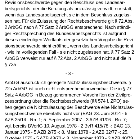
Re­vi­si­ons­be­schwer­de ge­gen den Be­schluss des Lan­des­ar­
beits­ge­richts, der die Be­ru­fung als un­zulässig ver­wirft, nur statt,
wenn das Lan­des­ar­beits­ge­richt sie in dem Be­schluss zu­ge­las­
sen hat. Für die Zu­las­sung der Rechts­be­schwer­de gilt § 72 Abs.
2 ArbGG nach § 77 Satz 2 ArbGG ent­spre­chend. Nach ständi­
ger Recht­spre­chung des Bun­des­ar­beits­ge­richts ist auf­grund
die­ses ein­deu­ti­gen Wort­lauts der ge­setz­li­chen Vor­ga­be die Re­vi­
si­ons­be­schwer­de nicht eröff­net, wenn das Lan­des­ar­beits­ge­richt
- wie im vor­lie­gen­den Fall - sie nicht zu­ge­las­sen hat. § 77 Satz 2
ArbGG ver­weist nur auf § 72 Abs. 2 ArbGG und nicht auf die in
§ 72a
- 3 -
ArbGG aus­drück­lich ge­re­gel­te Nicht­zu­las­sungs­be­schwer­de. §
72a ArbGG ist auch nicht ent­spre­chend an­wend­bar. Die in § 77
Satz 4 ArbGG in Be­zug ge­nom­me­nen Vor­schrif­ten der Zi­vil­pro­
zess­ord­nung über die Rechts­be­schwer­de (§§ 574 f. ZPO) se­
hen ge­gen die Nicht­zu­las­sung der Be­schwer­de ei­ne Nicht­zu­las­
sungs­be­schwer­de eben­falls nicht vor (BAG 23. Ju­ni 2014 - 6
AZB 25/14 - Rn. 1; 5. Sep­tem­ber 2007 - 3 AZB 41/06 - Rn. 7;
vgl. be­reits BVerfG 10. Au­gust 1978 - 2 BvR 415/78 -; BAG 13.
Ja­nu­ar 1975 - 5 AZB 2/75 -; 8. März 1978 - 2 AZB 32/77 -; 25.
Ok­to­ber 1979 - 5 AZB 43/79 -; 8. No­vem­ber 1979 - 3 AZB 40/79