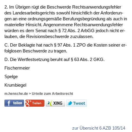
2. Im Übri­gen rügt die Be­schwer­de Rechts­an­wen­dungs­feh­ler
des Lan­des­ar­beits­ge­richts so­wohl hin­sicht­lich der An­for­de­run­
gen an ei­ne ord­nungs­gemäße Be­ru­fungs­be­gründung als auch in
ma­te­ri­el­ler Hin­sicht. An­ge­nom­me­ne Rechts­an­wen­dungs­feh­ler
würden es dem Se­nat nach § 72 Abs. 2 ArbGG je­doch nicht er­
lau­ben, die Re­vi­si­ons­be­schwer­de zu­zu­las­sen.
C. Der Be­klag­te hat nach § 97 Abs. 1 ZPO die Kos­ten sei­ner er­
folg­lo­sen Be­schwer­de zu tra­gen.
D. Die Wert­fest­set­zung be­ruht auf § 63 Abs. 2 GKG.
Fi­scher­mei­er
Spel­ge
Krum­bie­gel
m.hensche.de
>
Urteile zum Arbeitsrecht
zur Übersicht 6 AZB 105/14