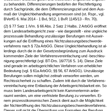
zu be­han­deln. Dif­fe­ren­zie­run­gen bedürfen der Recht­fer­ti­gung
durch Sach­gründe, die dem Dif­fe­ren­zie­rungs­ziel und dem Aus­
maß der Un­gleich­be­hand­lung an­ge­mes­sen sind (st. Rspr., vgl.
BVerfG 6. Mai 2014 - 1 BvL 9/12, 1 BvR 1145/13 - Rn. 70).
(2) § 77 Satz 1 iVm. § 66 Abs. 2 Satz 2 Halbs. 2 ArbGG eröff­net
dem Lan­des­ar­beits­ge­richt zwar - wie dar­ge­stellt - ei­ne un­glei­che
pro­zes­sua­le Be­hand­lung un­zulässi­ger Be­ru­fun­gen mit Aus­wir­
kun­gen auf die Eröff­nung ei­nes Nicht­zu­las­sungs­be­schwer­de­
ver­fah­rens nach § 72a ArbGG. Die­se Un­gleich­be­hand­lung ist al­
ler­dings durch die in der Ge­set­zes­be­gründung zum Aus­druck
kom­men­den Zie­le der Ver­fah­rens­ver­ein­fa­chung und -be­schleu­
ni­gung ge­recht­fer­tigt (vgl. BT-Drs. 16/7716 S. 14). Die­se Zie­le
sind ge­ra­de im ar­beits­ge­richt­li­chen Ver­fah­ren von er­heb­li­cher
Be­deu­tung (vgl. § 61a ArbGG; §§ 56, 67 ArbGG). Un­zulässi­ge
Be­ru­fun­gen sol­len möglichst zeit­nah ver­wor­fen wer­den, um
Rechts­si­cher­heit zu schaf­fen. Zu­dem tritt durch die Ver­fah­rens­
ver­ein­fa­chung ei­ne Ent­las­tung der Ar­beits­ge­richts­bar­keit ein. So
muss beim Lan­des­ar­beits­ge­richt kein Kam­mer­ter­min an­be­
raumt wer­den, um ei­ne ver­fris­te­te Be­ru­fung zu ver­wer­fen. Ei­
nem pro­zessöko­no­mi­schen Zweck dient auch die Möglich­keit
der Nich­teröff­nung des Nicht­zu­las­sungs­be­schwer­de­ver­fah­rens.
Die­ses soll nicht die Über­prüfung von For­ma­li­en der Be­ru­fung