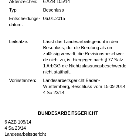
Akten­zeichen:
6 AZB 105/14
Typ:
Beschluss
Ent­scheid­ungs­
06.01.2015
datum:
Leit­sätze:
Lässt das Lan­des­ar­beits­ge­richt in dem
Be­schluss, der die Be­ru­fung als un­
zulässig ver­wirft, die Re­vi­si­ons­be­schwer­
de nicht zu, ist hier­ge­gen nach § 77 Satz
1 ArbGG die Nicht­zu­las­sungs­be­schwer­de
nicht statt­haft.
Vor­ins­tan­zen:
Landesarbeitsgericht Baden-
Württemberg, Beschluss vom 15.09.2014,
4 Sa 23/14
BUN­DES­AR­BEITS­GERICHT
6 AZB 105/14
4 Sa 23/14
Lan­des­ar­beits­ge­richt