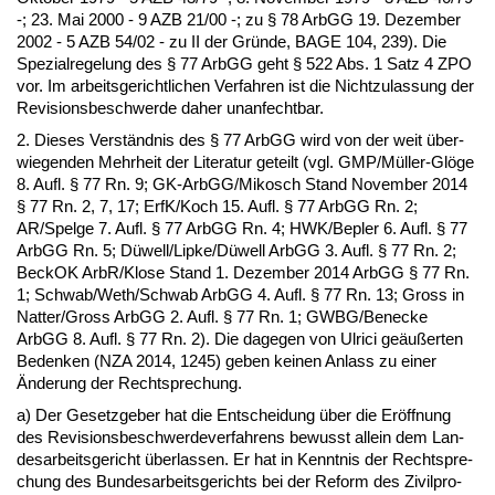
-; 23. Mai 2000 - 9 AZB 21/00 -; zu § 78 ArbGG 19. De­zem­ber
2002 - 5 AZB 54/02 - zu II der Gründe, BA­GE 104, 239). Die
Spe­zi­al­re­ge­lung des § 77 ArbGG geht § 522 Abs. 1 Satz 4 ZPO
vor. Im ar­beits­ge­richt­li­chen Ver­fah­ren ist die Nicht­zu­las­sung der
Re­vi­si­ons­be­schwer­de da­her un­an­fecht­bar.
2. Die­ses Verständ­nis des § 77 ArbGG wird von der weit über­
wie­gen­den Mehr­heit der Li­te­ra­tur ge­teilt (vgl. GMP/Müller-Glöge
8. Aufl. § 77 Rn. 9; GK-ArbGG/Mi­kosch Stand No­vem­ber 2014
§ 77 Rn. 2, 7, 17; ErfK/Koch 15. Aufl. § 77 ArbGG Rn. 2;
AR/Spel­ge 7. Aufl. § 77 ArbGG Rn. 4; HWK/Be­p­ler 6. Aufl. § 77
ArbGG Rn. 5; Düwell/Lip­ke/Düwell ArbGG 3. Aufl. § 77 Rn. 2;
Be­ckOK ArbR/Klo­se Stand 1. De­zem­ber 2014 ArbGG § 77 Rn.
1; Schwab/Weth/Schwab ArbGG 4. Aufl. § 77 Rn. 13; Gross in
Nat­ter/Gross ArbGG 2. Aufl. § 77 Rn. 1; GWBG/Ben­ecke
ArbGG 8. Aufl. § 77 Rn. 2). Die da­ge­gen von Ul­ri­ci geäußer­ten
Be­den­ken (NZA 2014, 1245) ge­ben kei­nen An­lass zu ei­ner
Ände­rung der Recht­spre­chung.
a) Der Ge­setz­ge­ber hat die Ent­schei­dung über die Eröff­nung
des Re­vi­si­ons­be­schwer­de­ver­fah­rens be­wusst al­lein dem Lan­
des­ar­beits­ge­richt über­las­sen. Er hat in Kennt­nis der Recht­spre­
chung des Bun­des­ar­beits­ge­richts bei der Re­form des Zi­vil­pro­