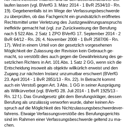
lau­fen las­sen (vgl. BVerfG 3. März 2014 - 1 BvR 2534/10 - Rn.
19). Ge­ge­be­nen­falls ist im We­ge der Ver­fas­sungs­be­schwer­de
zu über­prüfen, ob das Fach­ge­richt ein grundsätz­lich eröff­ne­tes
Rechts­mit­tel un­ter Ver­let­zung des Jus­tiz­gewährungs­an­spruchs
in­ef­fek­tiv ge­macht hat (vgl. zur Zurück­wei­sung der Be­ru­fung
nach § 522 Abs. 2 Satz 1 ZPO BVerfG 17. Sep­tem­ber 2014 - 2
BvR 64/12 - Rn. 26; 4. No­vem­ber 2008 - 1 BvR 2587/06 - Rn.
17). Wird in ei­nem Ur­teil von der ge­setz­lich vor­ge­se­he­nen
Möglich­keit der Zu­las­sung der Re­vi­si­on kein Ge­brauch ge­
macht, so verstößt dies auch ge­gen die Gewähr­leis­tung des ge­
setz­li­chen Rich­ters in Art. 101 Abs. 1 Satz 2 GG, wenn sich die
Ent­schei­dung in­so­weit als ob­jek­tiv willkürlich er­weist und den
Zu­gang zur nächs­ten In­stanz un­zu­mut­bar er­schwert (BVerfG
23. April 2014 - 1 BvR 2851/13 - Rn. 22). In Be­tracht kommt
auch ein Ver­s­toß ge­gen Art. 3 Abs. 1 GG in sei­ner Aus­prägung
als Willkürver­bot (vgl. BVerfG 28. Ju­li 2014 - 1 BvR 1925/13 -
Rn. 12 f.). Das Grund­ge­setz gibt dem Be­ru­fungskläger, des­sen
Be­ru­fung als un­zulässig ver­wor­fen wur­de, da­her kei­nen An­
spruch auf die Möglich­keit des Nicht­zu­las­sungs­be­schwer­de­ver­
fah­rens. Et­wai­ge Ver­fas­sungs­verstöße des Be­ru­fungs­ge­richts
sind im Rah­men ei­ner Ver­fas­sungs­be­schwer­de gel­tend zu ma­
chen.