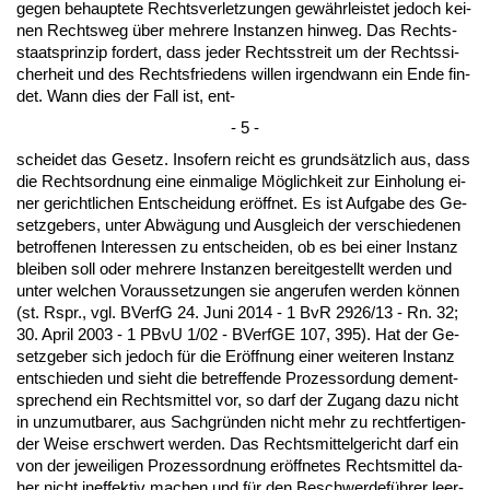
ge­gen be­haup­te­te Rechts­ver­let­zun­gen gewähr­leis­tet je­doch kei­
nen Rechts­weg über meh­re­re In­stan­zen hin­weg. Das Rechts­
staats­prin­zip for­dert, dass je­der Rechts­streit um der Rechts­si­
cher­heit und des Rechts­frie­dens wil­len ir­gend­wann ein En­de fin­
det. Wann dies der Fall ist, ent-
- 5 -
schei­det das Ge­setz. In­so­fern reicht es grundsätz­lich aus, dass
die Rechts­ord­nung ei­ne ein­ma­li­ge Möglich­keit zur Ein­ho­lung ei­
ner ge­richt­li­chen Ent­schei­dung eröff­net. Es ist Auf­ga­be des Ge­
setz­ge­bers, un­ter Abwägung und Aus­gleich der ver­schie­de­nen
be­trof­fe­nen In­ter­es­sen zu ent­schei­den, ob es bei ei­ner In­stanz
blei­ben soll oder meh­re­re In­stan­zen be­reit­ge­stellt wer­den und
un­ter wel­chen Vor­aus­set­zun­gen sie an­ge­ru­fen wer­den können
(st. Rspr., vgl. BVerfG 24. Ju­ni 2014 - 1 BvR 2926/13 - Rn. 32;
30. April 2003 - 1 PB­vU 1/02 - BVerfGE 107, 395). Hat der Ge­
setz­ge­ber sich je­doch für die Eröff­nung ei­ner wei­te­ren In­stanz
ent­schie­den und sieht die be­tref­fen­de Pro­zess­or­dung dem­ent­
spre­chend ein Rechts­mit­tel vor, so darf der Zu­gang da­zu nicht
in un­zu­mut­ba­rer, aus Sach­gründen nicht mehr zu recht­fer­ti­gen­
der Wei­se er­schwert wer­den. Das Rechts­mit­tel­ge­richt darf ein
von der je­wei­li­gen Pro­zess­ord­nung eröff­ne­tes Rechts­mit­tel da­
her nicht in­ef­fek­tiv ma­chen und für den Be­schwer­deführer leer­