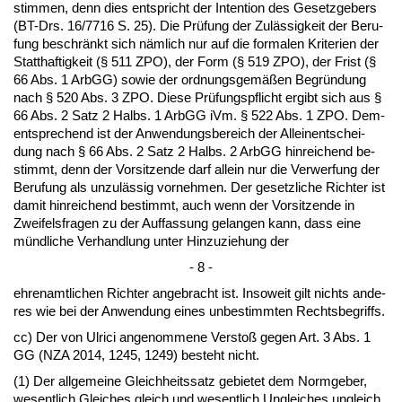
stim­men, denn dies ent­spricht der In­ten­ti­on des Ge­setz­ge­bers
(BT-Drs. 16/7716 S. 25). Die Prüfung der Zulässig­keit der Be­ru­
fung be­schränkt sich nämlich nur auf die for­ma­len Kri­te­ri­en der
Statt­haf­tig­keit (§ 511 ZPO), der Form (§ 519 ZPO), der Frist (§
66 Abs. 1 ArbGG) so­wie der ord­nungs­gemäßen Be­gründung
nach § 520 Abs. 3 ZPO. Die­se Prüfungs­pflicht er­gibt sich aus §
66 Abs. 2 Satz 2 Halbs. 1 ArbGG iVm. § 522 Abs. 1 ZPO. Dem­
ent­spre­chend ist der An­wen­dungs­be­reich der Al­lei­n­ent­schei­
dung nach § 66 Abs. 2 Satz 2 Halbs. 2 ArbGG hin­rei­chend be­
stimmt, denn der Vor­sit­zen­de darf al­lein nur die Ver­wer­fung der
Be­ru­fung als un­zulässig vor­neh­men. Der ge­setz­li­che Rich­ter ist
da­mit hin­rei­chend be­stimmt, auch wenn der Vor­sit­zen­de in
Zwei­fels­fra­gen zu der Auf­fas­sung ge­lan­gen kann, dass ei­ne
münd­li­che Ver­hand­lung un­ter Hin­zu­zie­hung der
- 8 -
eh­ren­amt­li­chen Rich­ter an­ge­bracht ist. In­so­weit gilt nichts an­de­
res wie bei der An­wen­dung ei­nes un­be­stimm­ten Rechts­be­griffs.
cc) Der von Ul­ri­ci an­ge­nom­me­ne Ver­s­toß ge­gen Art. 3 Abs. 1
GG (NZA 2014, 1245, 1249) be­steht nicht.
(1) Der all­ge­mei­ne Gleich­heits­satz ge­bie­tet dem Norm­ge­ber,
we­sent­lich Glei­ches gleich und we­sent­lich Un­glei­ches un­gleich