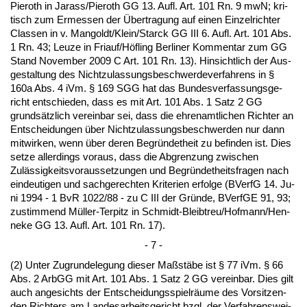
Pie­roth in Ja­rass/Pie­roth GG 13. Aufl. Art. 101 Rn. 9 mwN; kri­
tisch zum Er­mes­sen der Über­tra­gung auf ei­nen Ein­zel­rich­ter
Clas­sen in v. Man­goldt/Klein/St­arck GG III 6. Aufl. Art. 101 Abs.
1 Rn. 43; Leu­ze in Fri­auf/Höfling Ber­li­ner Kom­men­tar zum GG
Stand No­vem­ber 2009 C Art. 101 Rn. 13). Hin­sicht­lich der Aus­
ge­stal­tung des Nicht­zu­las­sungs­be­schwer­de­ver­fah­rens in §
160a Abs. 4 iVm. § 169 SGG hat das Bun­des­ver­fas­sungs­ge­
richt ent­schie­den, dass es mit Art. 101 Abs. 1 Satz 2 GG
grundsätz­lich ver­ein­bar sei, dass die eh­ren­amt­li­chen Rich­ter an
Ent­schei­dun­gen über Nicht­zu­las­sungs­be­schwer­den nur dann
mit­wir­ken, wenn über de­ren Be­gründet­heit zu be­fin­den ist. Dies
set­ze al­ler­dings vor­aus, dass die Ab­gren­zung zwi­schen
Zulässig­keits­vor­aus­set­zun­gen und Be­gründet­heits­fra­gen nach
ein­deu­ti­gen und sach­ge­rech­ten Kri­te­ri­en er­fol­ge (BVerfG 14. Ju­
ni 1994 - 1 BvR 1022/88 - zu C III der Gründe, BVerfGE 91, 93;
zu­stim­mend Müller-Ter­pitz in Schmidt-Bleib­treu/Hof­mann/Hen­
ne­ke GG 13. Aufl. Art. 101 Rn. 17).
- 7 -
(2) Un­ter Zu­grun­de­le­gung die­ser Maßstäbe ist § 77 iVm. § 66
Abs. 2 ArbGG mit Art. 101 Abs. 1 Satz 2 GG ver­ein­bar. Dies gilt
auch an­ge­sichts der Ent­schei­dungs­spielräume des Vor­sit­zen­
den Rich­ters am Lan­des­ar­beits­ge­richt bzgl. der Ver­fah­rens­wei­