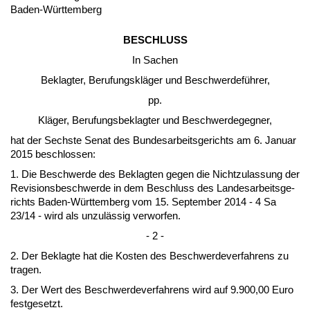
Ba­den-Würt­tem­berg
BESCHLUSS
In Sa­chen
Be­klag­ter, Be­ru­fungskläger und Be­schwer­deführer,
pp.
Kläger, Be­ru­fungs­be­klag­ter und Be­schwer­de­geg­ner,
hat der Sechs­te Se­nat des Bun­des­ar­beits­ge­richts am 6. Ja­nu­ar
2015 be­schlos­sen:
1. Die Be­schwer­de des Be­klag­ten ge­gen die Nicht­zu­las­sung der
Re­vi­si­ons­be­schwer­de in dem Be­schluss des Lan­des­ar­beits­ge­
richts Ba­den-Würt­tem­berg vom 15. Sep­tem­ber 2014 - 4 Sa
23/14 - wird als un­zulässig ver­wor­fen.
- 2 -
2. Der Be­klag­te hat die Kos­ten des Be­schwer­de­ver­fah­rens zu
tra­gen.
3. Der Wert des Be­schwer­de­ver­fah­rens wird auf 9.900,00 Eu­ro
fest­ge­setzt.