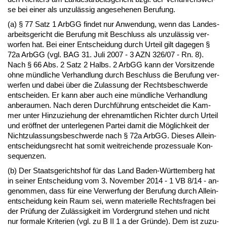
se bei ei­ner als un­zulässig an­ge­se­he­nen Be­ru­fung.
(a) § 77 Satz 1 ArbGG fin­det nur An­wen­dung, wenn das Lan­des­
ar­beits­ge­richt die Be­ru­fung mit Be­schluss als un­zulässig ver­
wor­fen hat. Bei ei­ner Ent­schei­dung durch Ur­teil gilt da­ge­gen §
72a ArbGG (vgl. BAG 31. Ju­li 2007 - 3 AZN 326/07 - Rn. 8).
Nach § 66 Abs. 2 Satz 2 Halbs. 2 ArbGG kann der Vor­sit­zen­de
oh­ne münd­li­che Ver­hand­lung durch Be­schluss die Be­ru­fung ver­
wer­fen und da­bei über die Zu­las­sung der Rechts­be­schwer­de
ent­schei­den. Er kann aber auch ei­ne münd­li­che Ver­hand­lung
an­be­rau­men. Nach de­ren Durchführung ent­schei­det die Kam­
mer un­ter Hin­zu­zie­hung der eh­ren­amt­li­chen Rich­ter durch Ur­teil
und eröff­net der un­ter­le­ge­nen Par­tei da­mit die Möglich­keit der
Nicht­zu­las­sungs­be­schwer­de nach § 72a ArbGG. Die­ses Al­lei­n­
ent­schei­dungs­recht hat so­mit weit­rei­chen­de pro­zes­sua­le Kon­
se­quen­zen.
(b) Der Staats­ge­richts­hof für das Land Ba­den-Würt­tem­berg hat
in sei­ner Ent­schei­dung vom 3. No­vem­ber 2014 - 1 VB 8/14 - an­
ge­nom­men, dass für ei­ne Ver­wer­fung der Be­ru­fung durch Al­lei­n­
ent­schei­dung kein Raum sei, wenn ma­te­ri­el­le Rechts­fra­gen bei
der Prüfung der Zulässig­keit im Vor­der­grund ste­hen und nicht
nur for­ma­le Kri­te­ri­en (vgl. zu B II 1 a der Gründe). Dem ist zu­zu­