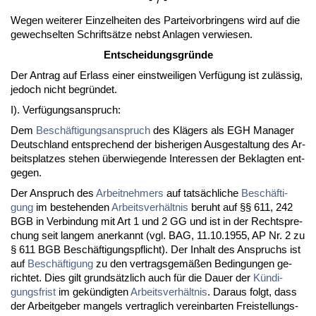
We­gen wei­te­rer Ein­zel­hei­ten des Par­tei­vor­brin­gens wird auf die
ge­wech­sel­ten Schriftsätze nebst An­la­gen ver­wie­sen.
Ent­schei­dungs­gründe
Der An­trag auf Er­lass ei­ner einst­wei­li­gen Verfügung ist zulässig,
je­doch nicht be­gründet.
I). Verfügungs­an­spruch:
Dem
Beschäfti­gungs­an­spruch
des Klägers als EGH Ma­na­ger
Deutsch­land ent­spre­chend der bis­he­ri­gen Aus­ge­stal­tung des Ar­
beits­plat­zes ste­hen über­wie­gen­de In­ter­es­sen der Be­klag­ten ent­
ge­gen.
Der An­spruch des
Ar­beit­neh­mers
auf tatsächli­che
Beschäfti­
gung
im be­ste­hen­den
Ar­beits­verhält­nis
be­ruht auf §§ 611, 242
BGB in Ver­bin­dung mit Art 1 und 2 GG und ist in der Recht­spre­
chung seit lan­gem an­er­kannt (vgl. BAG, 11.10.1955, AP Nr. 2 zu
§ 611 BGB Beschäfti­gungs­pflicht). Der In­halt des An­spruchs ist
auf
Beschäfti­gung
zu den ver­trags­gemäßen Be­din­gun­gen ge­
rich­tet. Dies gilt grundsätz­lich auch für die Dau­er der
Kündi­
gungs­frist
im gekündig­ten
Ar­beits­verhält­nis
. Dar­aus folgt, dass
der Ar­beit­ge­ber man­gels ver­trag­lich ver­ein­bar­ten Frei­stel­lungs­