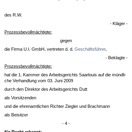
des R.W.
- Kläger -
Pro­zess­be­vollmäch­tig­te:
ge­gen
die Fir­ma U.I. GmbH, ver­tre­ten d. d.
Geschäftsführer
,
- Be­klag­te -
Pro­zess­be­vollmäch­tig­te:
hat die 1. Kam­mer des Ar­beits­ge­richts Saar­louis auf die münd­li­
che Ver­hand­lung vom 03. Ju­ni 2009
durch den Di­rek­tor des Ar­beits­ge­richts Dutt
als Vor­sit­zen­den
und die eh­ren­amt­li­chen Rich­ter Zieg­ler und Brach­mann
als Bei­sit­zer
- 4 -
für Recht er­kannt: