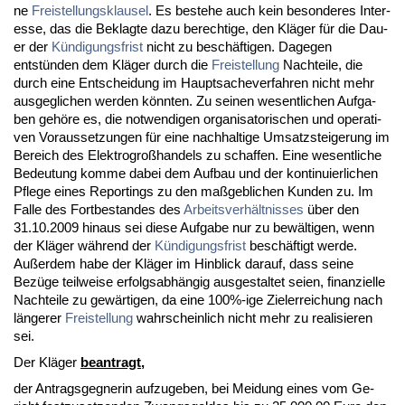
ne
Frei­stel­lungs­klau­sel
. Es be­ste­he auch kein be­son­de­res In­ter­
es­se, das die Be­klag­te da­zu be­rech­ti­ge, den Kläger für die Dau­
er der
Kündi­gungs­frist
nicht zu beschäfti­gen. Da­ge­gen
entstünden dem Kläger durch die
Frei­stel­lung
Nach­tei­le, die
durch ei­ne Ent­schei­dung im Haupt­sa­che­ver­fah­ren nicht mehr
aus­ge­gli­chen wer­den könn­ten. Zu sei­nen we­sent­li­chen Auf­ga­
ben gehöre es, die not­wen­di­gen or­ga­ni­sa­to­ri­schen und ope­ra­ti­
ven Vor­aus­set­zun­gen für ei­ne nach­hal­ti­ge Um­satz­stei­ge­rung im
Be­reich des Elek­tro­großhan­dels zu schaf­fen. Ei­ne we­sent­li­che
Be­deu­tung kom­me da­bei dem Auf­bau und der kon­ti­nu­ier­li­chen
Pfle­ge ei­nes Re­portings zu den maßgeb­li­chen Kun­den zu. Im
Fal­le des Fort­be­stan­des des
Ar­beits­verhält­nis­ses
über den
31.10.2009 hin­aus sei die­se Auf­ga­be nur zu bewälti­gen, wenn
der Kläger während der
Kündi­gungs­frist
beschäftigt wer­de.
Außer­dem ha­be der Kläger im Hin­blick dar­auf, dass sei­ne
Bezüge teil­wei­se er­folgs­abhängig aus­ge­stal­tet sei­en, fi­nan­zi­el­le
Nach­tei­le zu gewärti­gen, da ei­ne 100%-ige Ziel­er­rei­chung nach
länge­rer
Frei­stel­lung
wahr­schein­lich nicht mehr zu rea­li­sie­ren
sei.
Der Kläger
be­an­tragt,
der An­trags­geg­ne­rin auf­zu­ge­ben, bei Mei­dung ei­nes vom Ge­