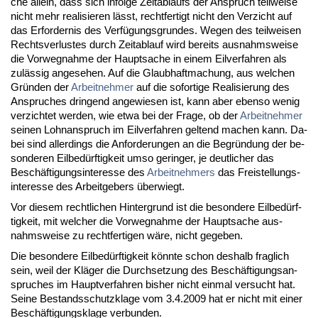
che al­lein, dass sich in­fol­ge Zeit­ab­laufs der An­spruch teil­wei­se
nicht mehr rea­li­sie­ren lässt, recht­fer­tigt nicht den Ver­zicht auf
das Er­for­der­nis des Verfügungs­grun­des. We­gen des teil­wei­sen
Rechts­ver­lus­tes durch Zeit­ab­lauf wird be­reits aus­nahms­wei­se
die Vor­weg­nah­me der Haupt­sa­che in ei­nem Eil­ver­fah­ren als
zulässig an­ge­se­hen. Auf die Glaub­haft­ma­chung, aus wel­chen
Gründen der
Ar­beit­neh­mer
auf die so­for­ti­ge Rea­li­sie­rung des
An­spru­ches drin­gend an­ge­wie­sen ist, kann aber eben­so we­nig
ver­zich­tet wer­den, wie et­wa bei der Fra­ge, ob der
Ar­beit­neh­mer
sei­nen Lohn­an­spruch im Eil­ver­fah­ren gel­tend ma­chen kann. Da­
bei sind al­ler­dings die An­for­de­run­gen an die Be­gründung der be­
son­de­ren Eil­bedürf­tig­keit um­so ge­rin­ger, je deut­li­cher das
Beschäfti­gungs­in­ter­es­se des
Ar­beit­neh­mers
das Frei­stel­lungs­
in­ter­es­se des Ar­beit­ge­bers über­wiegt.
Vor die­sem recht­li­chen Hin­ter­grund ist die be­son­de­re Eil­bedürf­
tig­keit, mit wel­cher die Vor­weg­nah­me der Haupt­sa­che aus­
nahms­wei­se zu recht­fer­ti­gen wäre, nicht ge­ge­ben.
Die be­son­de­re Eil­bedürf­tig­keit könn­te schon des­halb frag­lich
sein, weil der Kläger die Durch­set­zung des Beschäfti­gungs­an­
spru­ches im Haupt­ver­fah­ren bis­her nicht ein­mal ver­sucht hat.
Sei­ne Be­stands­schutz­kla­ge vom 3.4.2009 hat er nicht mit ei­ner
Beschäfti­gungs­kla­ge ver­bun­den.