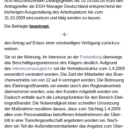
richt fest­zu­set­zen­den Zwangs­gel­des bis zu 25.000,00 Eu­ro den
An­trag­stel­ler als EGH Ma­na­ger Deutsch­land ent­spre­chend der
bis­he­ri­gen Aus­ge­stal­tung des Ar­beits­plat­zes bis zum
31.10.2009 ein­zu­set­zen und tätig wer­den zu las­sen.
Die Be­klag­te
be­an­tragt,
- 6 -
den An­trag auf Er­lass ei­ner einst­wei­li­gen Verfügung zurück­zu­
wei­sen.
Sie ist der Mei­nung, ihr In­ter­es­se an der
Frei­stel­lung
über­wie­ge
das Beschäfti­gungs­in­ter­es­se des Klägers deut­lich. Auf­grund
des
In­ter­es­sen­aus­gleichs
sei die Ver­triebs­struk­tur zum 1.4.2009
we­sent­lich verändert wor­den. Die Zahl der Mit­ar­bei­ter des Bran­
chen­ver­triebs sei von 12 auf 4 ver­rin­gert wor­den. Die Be­treu­ung
des Elek­tro­großhan­dels sei wie­der durch den Re­gio­nal­ver­trieb
über­nom­men wor­den, was den Kun­den mit­ge­teilt wor­den sei.
Da­durch ent­fal­le auch die Lei­tungs­funk­ti­on für den Be­reich Elek­
tro­großhan­del. Die Not­wen­dig­keit ei­ner schnel­len Um­set­zung
der Maßnah­me re­sul­tie­re dar­aus, dass zum Stich­tag 1.4.2009
al­len vom Per­so­nal­ab­bau be­trof­fe­nen Ar­beit­neh­mern der Über­
tritt in ei­ne Trans­fer­ge­sell­schaft an­ge­bo­ten wor­den sei. Nach­
dem ein Teil der Außen­dienst­mit­ar­bei­ter das An­ge­bot zum Über­