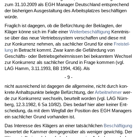
zum 31.10.2009 als EGH Ma­na­ger Deutsch­land ent­spre­chend
der bis­he­ri­gen Aus­ge­stal­tung des Ar­beits­plat­zes beschäfti­gen
würde.
Frag­lich ist da­ge­gen, ob die Befürch­tung der Be­klag­ten, der
Kläger könne sich im Fal­le ei­ner
Wei­ter­beschäfti­gung
Kennt­nis­
se über das neue Ver­triebs­sys­tem ver­schaf­fen und die­se mit
zur Kon­kur­renz neh­men, als sach­li­cher Grund für ei­ne
Frei­stel­
lung
in Be­tracht kommt. Zwar kann die Gefähr­dung von
Geschäfts- oder Be­triebs­ge­heim­nis­sen bei be­kann­tem Wech­sel
zur Kon­kur­renz als sach­li­cher Grund in Fra­ge kom­men (vgl.
LAG Hamm, 3.11.1993, BB 1994, 436). Als
- 9 -
nicht aus­rei­chend ist da­ge­gen die all­ge­mei­ne, nicht durch kon­
kre­te An­halts­punk­te be­leg­te Befürch­tung, der
Ar­beit­neh­mer
wer­
de zur Kon­kur­renz wech­seln, be­ur­teilt wor­den (vgl. LAG Nürn­
berg, 12.3.1982, 6 Sa 10/82). Dies be­darf hier aber kei­ner Ent­
schei­dung, da mit dem Weg­fall der Po­si­ti­on des EGH Ma­na­gers
ein sach­li­cher Grund vor­han­den ist.
Das In­ter­es­se des Klägers an ei­ner tatsächli­chen
Beschäfti­gung
be­wer­tet die Kam­mer dem­ge­genüber als we­ni­ger ge­wich­tig. Der