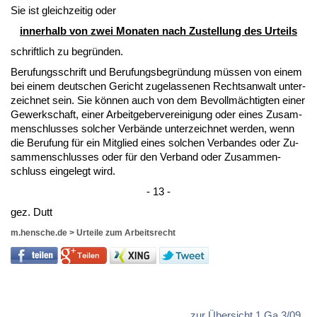
Sie ist gleich­zei­tig oder
in­ner­halb von zwei Mo­na­ten nach Zu­stel­lung des Ur­teils
schrift­lich zu be­gründen.
Be­ru­fungs­schrift und Be­ru­fungs­be­gründung müssen von ei­nem
bei ei­nem deut­schen Ge­richt zu­ge­las­se­nen Rechts­an­walt un­ter­
zeich­net sein. Sie können auch von dem Be­vollmäch­tig­ten ei­ner
Ge­werk­schaft, ei­ner Ar­beit­ge­ber­ver­ei­ni­gung oder ei­nes Zu­sam­
men­schlus­ses sol­cher Verbände un­ter­zeich­net wer­den, wenn
die Be­ru­fung für ein Mit­glied ei­nes sol­chen Ver­ban­des oder Zu­
sam­men­schlus­ses oder für den Ver­band oder Zu­sam­men­
schluss ein­ge­legt wird.
- 13 -
gez. Dutt
m.hensche.de
>
Urteile zum Arbeitsrecht
zur Übersicht 1 Ga 3/09