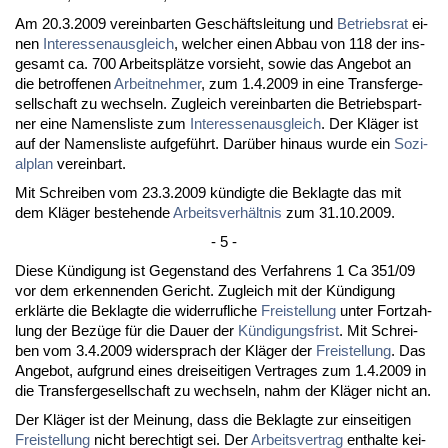
Am 20.3.2009 ver­ein­bar­ten Geschäfts­lei­tung und
Be­triebs­rat
ei­
nen
In­ter­es­sen­aus­gleich
, wel­cher ei­nen Ab­bau von 118 der ins­
ge­samt ca. 700 Ar­beitsplätze vor­sieht, so­wie das An­ge­bot an
die be­trof­fe­nen
Ar­beit­neh­mer
, zum 1.4.2009 in ei­ne Trans­fer­ge­
sell­schaft zu wech­seln. Zu­gleich ver­ein­bar­ten die Be­triebs­part­
ner ei­ne Na­mens­lis­te zum
In­ter­es­sen­aus­gleich
. Der Kläger ist
auf der Na­mens­lis­te auf­geführt. Darüber hin­aus wur­de ein
So­zi­
al­plan
ver­ein­bart.
Mit Schrei­ben vom 23.3.2009 kündig­te die Be­klag­te das mit
dem Kläger be­ste­hen­de
Ar­beits­verhält­nis
zum 31.10.2009.
- 5 -
Die­se Kündi­gung ist Ge­gen­stand des Ver­fah­rens 1 Ca 351/09
vor dem er­ken­nen­den Ge­richt. Zu­gleich mit der Kündi­gung
erklärte die Be­klag­te die wi­der­ruf­li­che
Frei­stel­lung
un­ter Fort­zah­
lung der Bezüge für die Dau­er der
Kündi­gungs­frist
. Mit Schrei­
ben vom 3.4.2009 wi­der­sprach der Kläger der
Frei­stel­lung
. Das
An­ge­bot, auf­grund ei­nes drei­sei­ti­gen Ver­tra­ges zum 1.4.2009 in
die Trans­fer­ge­sell­schaft zu wech­seln, nahm der Kläger nicht an.
Der Kläger ist der Mei­nung, dass die Be­klag­te zur ein­sei­ti­gen
Frei­stel­lung
nicht be­rech­tigt sei. Der
Ar­beits­ver­trag
ent­hal­te kei­