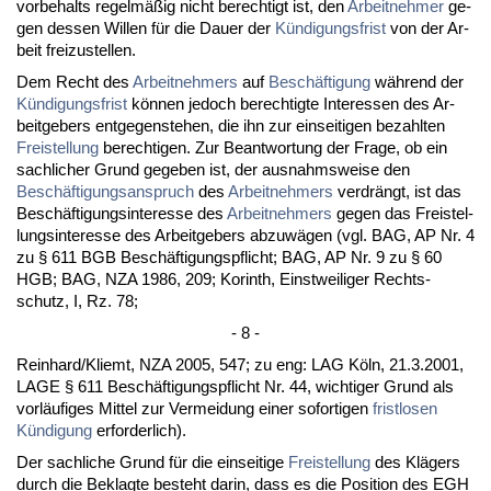
vor­be­halts re­gelmäßig nicht be­rech­tigt ist, den
Ar­beit­neh­mer
ge­
gen des­sen Wil­len für die Dau­er der
Kündi­gungs­frist
von der Ar­
beit frei­zu­stel­len.
Dem Recht des
Ar­beit­neh­mers
auf
Beschäfti­gung
während der
Kündi­gungs­frist
können je­doch be­rech­tig­te In­ter­es­sen des Ar­
beit­ge­bers ent­ge­gen­ste­hen, die ihn zur ein­sei­ti­gen be­zahl­ten
Frei­stel­lung
be­rech­ti­gen. Zur Be­ant­wor­tung der Fra­ge, ob ein
sach­li­cher Grund ge­ge­ben ist, der aus­nahms­wei­se den
Beschäfti­gungs­an­spruch
des
Ar­beit­neh­mers
ver­drängt, ist das
Beschäfti­gungs­in­ter­es­se des
Ar­beit­neh­mers
ge­gen das Frei­stel­
lungs­in­ter­es­se des Ar­beit­ge­bers ab­zuwägen (vgl. BAG, AP Nr. 4
zu § 611 BGB Beschäfti­gungs­pflicht; BAG, AP Nr. 9 zu § 60
HGB; BAG, NZA 1986, 209; Ko­rinth, Einst­wei­li­ger Rechts­
schutz, I, Rz. 78;
- 8 -
Rein­hard/Kliemt, NZA 2005, 547; zu eng: LAG Köln, 21.3.2001,
LA­GE § 611 Beschäfti­gungs­pflicht Nr. 44, wich­ti­ger Grund als
vorläufi­ges Mit­tel zur Ver­mei­dung ei­ner so­for­ti­gen
frist­lo­sen
Kündi­gung
er­for­der­lich).
Der sach­li­che Grund für die ein­sei­ti­ge
Frei­stel­lung
des Klägers
durch die Be­klag­te be­steht dar­in, dass es die Po­si­ti­on des EGH