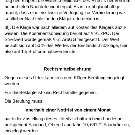
trag des Klägers die Wahr­schein­lich­keit des Ein­tritts der von ihm
befürch­te­ten Nach­tei­le nicht er­gibt. Es ist nicht glaub­haft ge­
macht, dass ei­ne einst­wei­li­ge Verfügung zur Ver­hin­de­rung we­
sent­li­cher Nach­tei­le für den Kläger er­for­der­lich ist.
III). Die Kla­ge war nach al­le­dem auf Kos­ten des Klägers ab­zu­
wei­sen. Die Kos­ten­ent­schei­dung be­ruht auf § 91 ZPO. Der
Streit­wert wur­de gemäß § 61 ArbGG fest­ge­setzt. Der Wert
beläuft sich auf 50 % des Wer­tes der Be­stand­schutz­kla­ge, hier
al­so auf 1,5 Brut­to­mo­nats­ver­diens­te.
Rechts­mit­tel­be­leh­rung
Ge­gen die­ses Ur­teil kann von dem Kläger Be­ru­fung ein­ge­legt
wer­den.
Für die Be­klag­te ist kein Rechts­mit­tel ge­ge­ben.
Die Be­ru­fung muss
in­ner­halb ei­ner Not­frist von ei­nem Mo­nat
nach der Zu­stel­lung die­ses Ur­teils schrift­lich beim Lan­des­ar­
beits­ge­richt Saar­land, Obe­re Lau­er­fahrt 10, 66121 Saarbrücken,
ein­ge­legt wer­den.