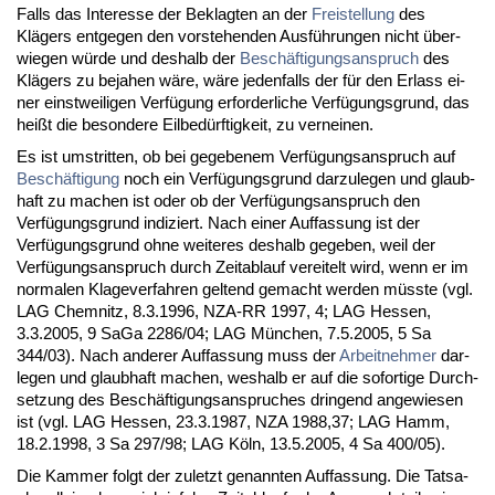
Falls das In­ter­es­se der Be­klag­ten an der
Frei­stel­lung
des
Klägers ent­ge­gen den vor­ste­hen­den Ausführun­gen nicht über­
wie­gen würde und des­halb der
Beschäfti­gungs­an­spruch
des
Klägers zu be­ja­hen wäre, wäre je­den­falls der für den Er­lass ei­
ner einst­wei­li­gen Verfügung er­for­der­li­che Verfügungs­grund, das
heißt die be­son­de­re Eil­bedürf­tig­keit, zu ver­nei­nen.
Es ist um­strit­ten, ob bei ge­ge­be­nem Verfügungs­an­spruch auf
Beschäfti­gung
noch ein Verfügungs­grund dar­zu­le­gen und glaub­
haft zu ma­chen ist oder ob der Verfügungs­an­spruch den
Verfügungs­grund in­di­ziert. Nach ei­ner Auf­fas­sung ist der
Verfügungs­grund oh­ne wei­te­res des­halb ge­ge­ben, weil der
Verfügungs­an­spruch durch Zeit­ab­lauf ver­ei­telt wird, wenn er im
nor­ma­len Kla­ge­ver­fah­ren gel­tend ge­macht wer­den müss­te (vgl.
LAG Chem­nitz, 8.3.1996, NZA-RR 1997, 4; LAG Hes­sen,
3.3.2005, 9 Sa­Ga 2286/04; LAG München, 7.5.2005, 5 Sa
344/03). Nach an­de­rer Auf­fas­sung muss der
Ar­beit­neh­mer
dar­
le­gen und glaub­haft ma­chen, wes­halb er auf die so­for­ti­ge Durch­
set­zung des Beschäfti­gungs­an­spru­ches drin­gend an­ge­wie­sen
ist (vgl. LAG Hes­sen, 23.3.1987, NZA 1988,37; LAG Hamm,
18.2.1998, 3 Sa 297/98; LAG Köln, 13.5.2005, 4 Sa 400/05).
Die Kam­mer folgt der zu­letzt ge­nann­ten Auf­fas­sung. Die Tat­sa­