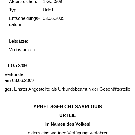
Akten­zeichen:
1 Ga 3/09
Typ:
Urteil
Ent­scheid­ungs­
03.06.2009
datum:
Leit­sätze:
Vor­ins­tan­zen:
- 1 Ga 3/09 -
Verkündet
am 03.06.2009
gez. Lins­ter An­ge­stell­te als Ur­kunds­be­am­tin der Geschäfts­stel­le
AR­BEITS­GERICHT SAAR­LOUIS
UR­TEIL
Im Na­men des Vol­kes!
In dem einst­wei­li­gen Verfügungs­ver­fah­ren