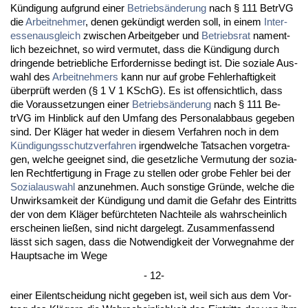
Kündi­gung auf­grund ei­ner
Be­triebsände­rung
nach § 111 Be­trVG
die
Ar­beit­neh­mer
, de­nen gekündigt wer­den soll, in ei­nem
In­ter­
es­sen­aus­gleich
zwi­schen Ar­beit­ge­ber und
Be­triebs­rat
na­ment­
lich be­zeich­net, so wird ver­mu­tet, dass die Kündi­gung durch
drin­gen­de be­trieb­li­che Er­for­der­nis­se be­dingt ist. Die so­zia­le Aus­
wahl des
Ar­beit­neh­mers
kann nur auf gro­be Feh­ler­haf­tig­keit
über­prüft wer­den (§ 1 V 1 KSchG). Es ist of­fen­sicht­lich, dass
die Vor­aus­set­zun­gen ei­ner
Be­triebsände­rung
nach § 111 Be­
trVG im Hin­blick auf den Um­fang des Per­so­nal­ab­baus ge­ge­ben
sind. Der Kläger hat we­der in die­sem Ver­fah­ren noch in dem
Kündi­gungs­schutz­ver­fah­ren
ir­gend­wel­che Tat­sa­chen vor­ge­tra­
gen, wel­che ge­eig­net sind, die ge­setz­li­che Ver­mu­tung der so­zia­
len Recht­fer­ti­gung in Fra­ge zu stel­len oder gro­be Feh­ler bei der
So­zi­al­aus­wahl
an­zu­neh­men. Auch sons­ti­ge Gründe, wel­che die
Un­wirk­sam­keit der Kündi­gung und da­mit die Ge­fahr des Ein­tritts
der von dem Kläger befürch­te­ten Nach­tei­le als wahr­schein­lich
er­schei­nen ließen, sind nicht dar­ge­legt. Zu­sam­men­fas­send
lässt sich sa­gen, dass die Not­wen­dig­keit der Vor­weg­nah­me der
Haupt­sa­che im We­ge
- 12-
ei­ner Eil­ent­schei­dung nicht ge­ge­ben ist, weil sich aus dem Vor­