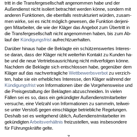
tritt in die Trans­fer­ge­sell­schaft an­ge­nom­men ha­be und der
Außen­dienst nicht iso­liert be­trach­tet wer­den könne, son­dern mit
an­de­ren Funk­tio­nen, die eben­falls re­struk­tu­riert würden, zu­sam­
men wir­ke, sei es nicht möglich ge­we­sen, die Funk­ti­on der­je­ni­
gen Mit­ar­bei­ter, die wie der Kläger das An­ge­bot zum Über­tritt in
die Trans­fer­ge­sell­schaft nicht an­ge­nom­men ha­ben, bis zum Ab­
lauf der
Kündi­gungs­frist
auf­recht­zu­er­hal­ten.
Darüber hin­aus ha­be die Be­klag­te ein schützens­wer­tes In­ter­es­
se dar­an, dass der Kläger nicht wei­ter­hin Kon­takt zu Kun­den ha­
be und die neue Ver­triebs­aus­rich­tung nicht mit­ver­fol­gen könne.
Nach­dem die Be­klag­te sich ent­schlos­sen ha­be, ge­genüber dem
Kläger auf das nach­ver­trag­li­che
Wett­be­werbs­ver­bot
zu ver­zich­
ten, ha­be sie ein er­heb­li­ches In­ter­es­se, den Kläger während der
Kündi­gungs­frist
von In­for­ma­tio­nen über die Vor­ge­hens­wei­se und
die Preis­ge­stal­tung der Be­klag­ten ab­zu­schnei­den. In vie­len
Fällen sei es so, dass ein gekündig­ter Außen­dienst­mit­ar­bei­ter
ver­su­che, ei­ne Viel­zahl von In­for­ma­tio­nen zu sam­meln, teil­wei­
se un­ter Ver­s­toß ge­gen ein­schlägi­ge be­trieb­li­che Re­ge­lun­gen.
Des­halb sei es weit­ge­hend üblich, Außen­dienst­mit­ar­bei­ter im
gekündig­ten
Ar­beits­verhält­nis
frei­zu­stel­len, was ins­be­son­de­re
für Führungs­kräfte gel­te.
- 7 -