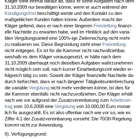
Kläger stellt ein­mal dar­auf ab, dass er sei­ne Auf­ga­ben nach dem
31.10.2009 nur bewälti­gen könne, wenn er auch während der
Kündi­gungs­frist
beschäftigt wer­de und den Kon­takt zu den
maßgeb­li­chen Kun­den hal­ten könne. Außer­dem macht der
Kläger gel­tend, dass er nach ei­ner länge­ren
Frei­stel­lung
fi­nan­zi­
el­le Nach­tei­le zu er­war­ten ha­be, weil im Hin­blick auf den va­ria­
blen Vergütungs­an­teil ei­ne 100%-ige Ziel­er­rei­chung nicht mehr
zu rea­li­sie­ren sei. Die­se Be­gründung steht ei­ner
Frei­stel­lung
nicht ent­ge­gen. Es ist für die Kam­mer nicht nach­voll­zieh­bar,
wes­halb es dem Kläger vor­aus­ge­setzt, er hätte nach dem
31.10.2009 über­haupt noch die­sel­ben Auf­ga­ben wahr­zu­neh­men
nicht möglich sein soll, nach kur­zer Ein­ar­bei­tungs­zeit wie­der er­
folg­reich tätig zu sein. So­weit der Kläger fi­nan­zi­el­le Nach­tei­le da­
durch befürch­tet, dass er nach länge­rer Tätig­keits­un­ter­bre­chung
die va­ria­ble
Vergütung
nicht mehr ver­die­nen könne, ist dies für
die Kam­mer eben­falls nicht nach­zu­voll­zie­hen. Der Kläger erhält
nach wie vor auf­grund der Zu­satz­ver­ein­ba­rung zum
Ar­beits­ver­
trag
vom 10.6.2008 ei­ne
Vergütung
von 10.000,00 Eu­ro mo­nat­
lich fix aus­ge­zahlt. Es ist al­so of­fen­bar nach wie vor so, wie es
Zif­fer 4.1 der Zu­satz­ver­ein­ba­rung vor­sieht: Die 70/30-Re­ge­lung
kommt nicht zur An­wen­dung.
II). Verfügungs­grund: