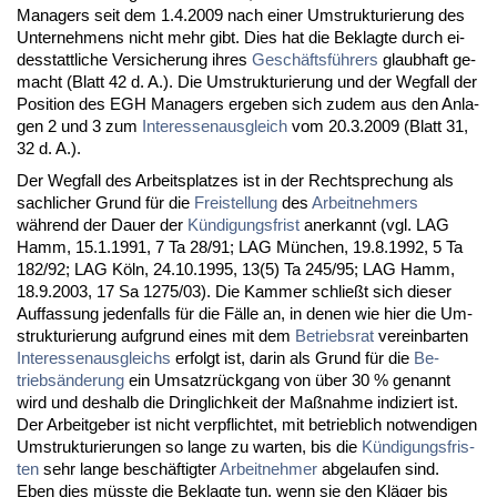
Ma­na­gers seit dem 1.4.2009 nach ei­ner Um­struk­tu­rie­rung des
Un­ter­neh­mens nicht mehr gibt. Dies hat die Be­klag­te durch ei­
des­statt­li­che Ver­si­che­rung ih­res
Geschäftsführers
glaub­haft ge­
macht (Blatt 42 d. A.). Die Um­struk­tu­rie­rung und der Weg­fall der
Po­si­ti­on des EGH Ma­na­gers er­ge­ben sich zu­dem aus den An­la­
gen 2 und 3 zum
In­ter­es­sen­aus­gleich
vom 20.3.2009 (Blatt 31,
32 d. A.).
Der Weg­fall des Ar­beits­plat­zes ist in der Recht­spre­chung als
sach­li­cher Grund für die
Frei­stel­lung
des
Ar­beit­neh­mers
während der Dau­er der
Kündi­gungs­frist
an­er­kannt (vgl. LAG
Hamm, 15.1.1991, 7 Ta 28/91; LAG München, 19.8.1992, 5 Ta
182/92; LAG Köln, 24.10.1995, 13(5) Ta 245/95; LAG Hamm,
18.9.2003, 17 Sa 1275/03). Die Kam­mer schließt sich die­ser
Auf­fas­sung je­den­falls für die Fälle an, in de­nen wie hier die Um­
struk­tu­rie­rung auf­grund ei­nes mit dem
Be­triebs­rat
ver­ein­bar­ten
In­ter­es­sen­aus­gleichs
er­folgt ist, dar­in als Grund für die
Be­
triebsände­rung
ein Um­satzrück­gang von über 30 % ge­nannt
wird und des­halb die Dring­lich­keit der Maßnah­me in­di­ziert ist.
Der Ar­beit­ge­ber ist nicht ver­pflich­tet, mit be­trieb­lich not­wen­di­gen
Um­struk­tu­rie­run­gen so lan­ge zu war­ten, bis die
Kündi­gungs­fris­
ten
sehr lan­ge beschäftig­ter
Ar­beit­neh­mer
ab­ge­lau­fen sind.
Eben dies müss­te die Be­klag­te tun, wenn sie den Kläger bis