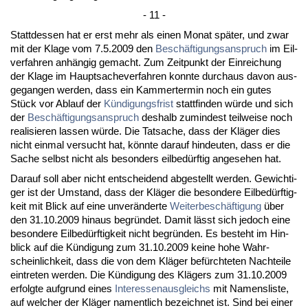
- 11 -
Statt­des­sen hat er erst mehr als ei­nen Mo­nat später, und zwar
mit der Kla­ge vom 7.5.2009 den
Beschäfti­gungs­an­spruch
im Eil­
ver­fah­ren anhängig ge­macht. Zum Zeit­punkt der Ein­rei­chung
der Kla­ge im Haupt­sa­che­ver­fah­ren konn­te durch­aus da­von aus­
ge­gan­gen wer­den, dass ein Kam­mer­ter­min noch ein gu­tes
Stück vor Ab­lauf der
Kündi­gungs­frist
statt­fin­den würde und sich
der
Beschäfti­gungs­an­spruch
des­halb zu­min­dest teil­wei­se noch
rea­li­sie­ren las­sen würde. Die Tat­sa­che, dass der Kläger dies
nicht ein­mal ver­sucht hat, könn­te dar­auf hin­deu­ten, dass er die
Sa­che selbst nicht als be­son­ders eil­bedürf­tig an­ge­se­hen hat.
Dar­auf soll aber nicht ent­schei­dend ab­ge­stellt wer­den. Ge­wich­ti­
ger ist der Um­stand, dass der Kläger die be­son­de­re Eil­bedürf­tig­
keit mit Blick auf ei­ne un­veränder­te
Wei­ter­beschäfti­gung
über
den 31.10.2009 hin­aus be­gründet. Da­mit lässt sich je­doch ei­ne
be­son­de­re Eil­bedürf­tig­keit nicht be­gründen. Es be­steht im Hin­
blick auf die Kündi­gung zum 31.10.2009 kei­ne ho­he Wahr­
schein­lich­keit, dass die von dem Kläger befürch­te­ten Nach­tei­le
ein­tre­ten wer­den. Die Kündi­gung des Klägers zum 31.10.2009
er­folg­te auf­grund ei­nes
In­ter­es­sen­aus­gleichs
mit Na­mens­lis­te,
auf wel­cher der Kläger na­ment­lich be­zeich­net ist. Sind bei ei­ner