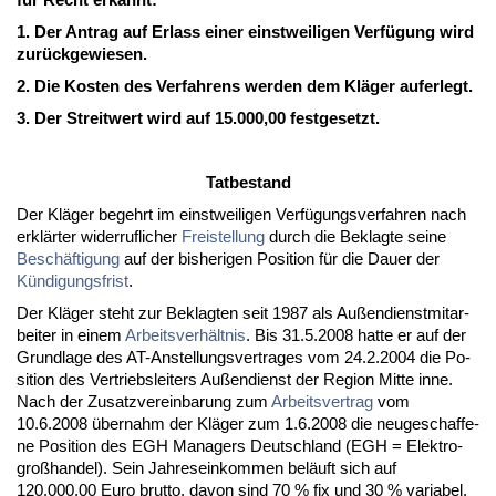
1. Der An­trag auf Er­lass ei­ner einst­wei­li­gen Verfügung wird
zurück­ge­wie­sen.
2. Die Kos­ten des Ver­fah­rens wer­den dem Kläger auf­er­legt.
3. Der Streit­wert wird auf 15.000,00 fest­ge­setzt.
Tat­be­stand
Der Kläger be­gehrt im einst­wei­li­gen Verfügungs­ver­fah­ren nach
erklärter wi­der­ruf­li­cher
Frei­stel­lung
durch die Be­klag­te sei­ne
Beschäfti­gung
auf der bis­he­ri­gen Po­si­ti­on für die Dau­er der
Kündi­gungs­frist
.
Der Kläger steht zur Be­klag­ten seit 1987 als Außen­dienst­mit­ar­
bei­ter in ei­nem
Ar­beits­verhält­nis
. Bis 31.5.2008 hat­te er auf der
Grund­la­ge des AT-An­stel­lungs­ver­tra­ges vom 24.2.2004 die Po­
si­ti­on des Ver­triebs­lei­ters Außen­dienst der Re­gi­on Mit­te in­ne.
Nach der Zu­satz­ver­ein­ba­rung zum
Ar­beits­ver­trag
vom
10.6.2008 über­nahm der Kläger zum 1.6.2008 die neu­ge­schaf­fe­
ne Po­si­ti­on des EGH Ma­na­gers Deutsch­land (EGH = Elek­tro­
großhan­del). Sein Jah­res­ein­kom­men beläuft sich auf
120.000,00 Eu­ro brut­to, da­von sind 70 % fix und 30 % va­ria­bel.