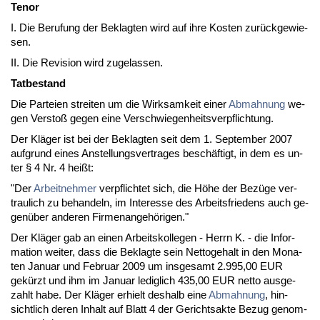
Te­nor
I. Die Be­ru­fung der Be­klag­ten wird auf ih­re Kos­ten zurück­ge­wie­
sen.
II. Die Re­vi­si­on wird zu­ge­las­sen.
Tat­be­stand
Die Par­tei­en strei­ten um die Wirk­sam­keit ei­ner
Ab­mah­nung
we­
gen Ver­s­toß ge­gen ei­ne Ver­schwie­gen­heits­ver­pflich­tung.
Der Kläger ist bei der Be­klag­ten seit dem 1. Sep­tem­ber 2007
auf­grund ei­nes An­stel­lungs­ver­tra­ges beschäftigt, in dem es un­
ter § 4 Nr. 4 heißt:
"Der
Ar­beit­neh­mer
ver­pflich­tet sich, die Höhe der Bezüge ver­
trau­lich zu be­han­deln, im In­ter­es­se des Ar­beits­frie­dens auch ge­
genüber an­de­ren Fir­men­an­gehöri­gen."
Der Kläger gab an ei­nen Ar­beits­kol­le­gen - Herrn K. - die In­for­
ma­ti­on wei­ter, dass die Be­klag­te sein Net­to­ge­halt in den Mo­na­
ten Ja­nu­ar und Fe­bru­ar 2009 um ins­ge­samt 2.995,00 EUR
gekürzt und ihm im Ja­nu­ar le­dig­lich 435,00 EUR net­to aus­ge­
zahlt ha­be. Der Kläger er­hielt des­halb ei­ne
Ab­mah­nung
, hin­
sicht­lich de­ren In­halt auf Blatt 4 der Ge­richts­ak­te Be­zug ge­nom­