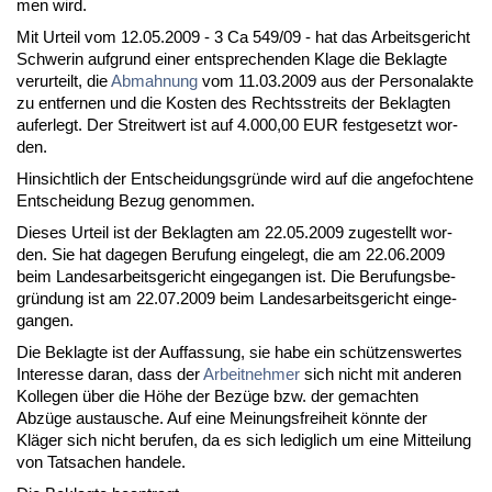
men wird.
Mit Ur­teil vom 12.05.2009 - 3 Ca 549/09 - hat das Ar­beits­ge­richt
Schwe­rin auf­grund ei­ner ent­spre­chen­den Kla­ge die Be­klag­te
ver­ur­teilt, die
Ab­mah­nung
vom 11.03.2009 aus der Per­so­nal­ak­te
zu ent­fer­nen und die Kos­ten des Rechts­streits der Be­klag­ten
auf­er­legt. Der Streit­wert ist auf 4.000,00 EUR fest­ge­setzt wor­
den.
Hin­sicht­lich der Ent­schei­dungs­gründe wird auf die an­ge­foch­te­ne
Ent­schei­dung Be­zug ge­nom­men.
Die­ses Ur­teil ist der Be­klag­ten am 22.05.2009 zu­ge­stellt wor­
den. Sie hat da­ge­gen Be­ru­fung ein­ge­legt, die am 22.06.2009
beim Lan­des­ar­beits­ge­richt ein­ge­gan­gen ist. Die Be­ru­fungs­be­
gründung ist am 22.07.2009 beim Lan­des­ar­beits­ge­richt ein­ge­
gan­gen.
Die Be­klag­te ist der Auf­fas­sung, sie ha­be ein schützens­wer­tes
In­ter­es­se dar­an, dass der
Ar­beit­neh­mer
sich nicht mit an­de­ren
Kol­le­gen über die Höhe der Bezüge bzw. der ge­mach­ten
Abzüge aus­tau­sche. Auf ei­ne Mei­nungs­frei­heit könn­te der
Kläger sich nicht be­ru­fen, da es sich le­dig­lich um ei­ne Mit­tei­lung
von Tat­sa­chen han­de­le.