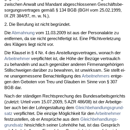
zwi­schen An­walt und Man­dant ab­ge­schlos­se­nen Geschäfts­be­
sor­gungs­ver­tra­ges gemäß § 134 BGB (BGH vom 25.02.1999,
IX ZR 384/97, m. w. N.).
2. Die Be­ru­fung ist nicht be­gründet.
Die
Ab­mah­nung
vom 11.03.2009 ist aus der Per­so­nal­ak­te zu
ent­fer­nen, da sie nicht ge­recht­fer­tigt ist. Ei­ne Pflicht­ver­let­zung
des Klägers liegt nicht vor.
Die Klau­sel in § 4 Nr. 4 des An­stel­lungs­ver­tra­ges, wo­nach der
Ar­beit­neh­mer
ver­pflich­tet ist, die Höhe der Bezüge ver­trau­lich
zu be­han­deln und auch ge­genüber an­de­ren Fir­men­an­gehöri­gen
Still­schwei­gen darüber zu be­wah­ren, ist un­wirk­sam. Sie stellt ei­
ne un­an­ge­mes­se­ne Be­nach­tei­li­gung des
Ar­beit­neh­mers
ent­ge­
gen den Ge­bo­ten von Treu und Glau­ben im Sin­ne von § 307
BGB dar.
Nach der ständi­gen Recht­spre­chung des Bun­des­ar­beits­ge­richts
(zu­letzt: Ur­teil vom 15.07.2009, 5 AZR 486/08) ist der Ar­beit­ge­
ber auch bei der Lohn­ge­stal­tung dem
Gleich­be­hand­lungs­grund­
satz
ver­pflich­tet. Die ein­zi­ge Möglich­keit für den
Ar­beit­neh­mer
fest­zu­stel­len, ob er Ansprüche aus dem
Gleich­be­hand­lungs­
grund­satz
hin­sicht­lich sei­ner Lohnhöhe hat, ist das Gespräch