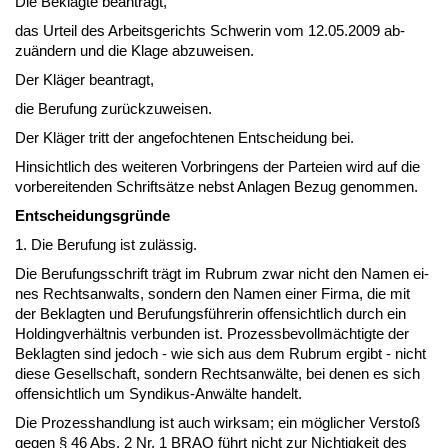
Die Be­klag­te be­an­tragt,
das Ur­teil des Ar­beits­ge­richts Schwe­rin vom 12.05.2009 ab­
zuändern und die Kla­ge ab­zu­wei­sen.
Der Kläger be­an­tragt,
die Be­ru­fung zurück­zu­wei­sen.
Der Kläger tritt der an­ge­foch­te­nen Ent­schei­dung bei.
Hin­sicht­lich des wei­te­ren Vor­brin­gens der Par­tei­en wird auf die
vor­be­rei­ten­den Schriftsätze nebst An­la­gen Be­zug ge­nom­men.
Ent­schei­dungs­gründe
1. Die Be­ru­fung ist zulässig.
Die Be­ru­fungs­schrift trägt im Ru­brum zwar nicht den Na­men ei­
nes Rechts­an­walts, son­dern den Na­men ei­ner Fir­ma, die mit
der Be­klag­ten und Be­ru­fungsführe­rin of­fen­sicht­lich durch ein
Hol­ding­verhält­nis ver­bun­den ist. Pro­zess­be­vollmäch­tig­te der
Be­klag­ten sind je­doch - wie sich aus dem Ru­brum er­gibt - nicht
die­se Ge­sell­schaft, son­dern Rechts­anwälte, bei de­nen es sich
of­fen­sicht­lich um Syn­di­kus-Anwälte han­delt.
Die Pro­zess­hand­lung ist auch wirk­sam; ein mögli­cher Ver­s­toß
ge­gen § 46 Abs. 2 Nr. 1 BRAO führt nicht zur Nich­tig­keit des