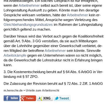
mit Ar­beits­kol­le­gen. Ein sol­ches Gespräch ist nur er­folg­reich,
wenn der
Ar­beit­neh­mer
selbst auch be­reit ist, über sei­ne ei­ge­ne
Lohn­ge­stal­tung Aus­kunft zu ge­ben. Könn­te man ihm der­ar­ti­ge
Gespräche wirk­sam ver­bie­ten, hätte der
Ar­beit­neh­mer
kein er­
folg­ver­spre­chen­des Mit­tel, Ansprüche we­gen Ver­let­zung des
Gleich­be­hand­lungs­grund­sat­zes
im Rah­men der Lohn­ge­stal­tung
ge­richt­lich gel­tend zu ma­chen.
Darüber hin­aus wird das Ver­bot auch ge­gen die Ko­ali­ti­ons­frei­heit
gemäß Art. 9 Abs. 3 GG ver­s­toßen, da sie auch Mit­tei­lun­gen
über die Lohnhöhe ge­genüber ei­ner Ge­werk­schaft ver­bie­tet, de­
ren Mit­glied der be­trof­fe­ne
Ar­beit­neh­mer
sein könn­te. Sinn­vol­le
Ar­beitskämp­fe
ge­gen ein Un­ter­neh­men wären so nicht möglich,
da die Ge­werk­schaft die Lohn­struk­tur nicht in Er­fah­rung brin­gen
kann.
3. Die Kos­ten­ent­schei­dung be­ruht auf § 64 Abs. 6 ArbGG in Ver­
bin­dung mit § 97 ZPO.
Die Zu­las­sung der Re­vi­si­on be­ruht auf § 72 Abs. 2 Ziff. 1 ArbGG
m.hensche.de
>
Urteile zum Arbeitsrecht