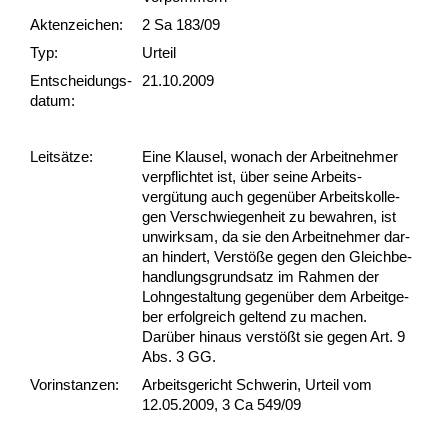
Akten­zeichen:
2 Sa 183/09
Typ:
Urteil
Ent­scheid­ungs­
21.10.2009
datum:
Leit­sätze:
Ei­ne Klau­sel, wo­nach der Ar­beit­neh­mer
ver­pflich­tet ist, über sei­ne Ar­beits­
vergütung auch ge­genüber Ar­beits­kol­le­
gen Ver­schwie­gen­heit zu be­wah­ren, ist
un­wirk­sam, da sie den Ar­beit­neh­mer dar­
an hin­dert, Verstöße ge­gen den Gleich­be­
hand­lungs­grund­satz im Rah­men der
Lohn­ge­stal­tung ge­genüber dem Ar­beit­ge­
ber er­folg­reich gel­tend zu ma­chen.
Darüber hin­aus verstößt sie ge­gen Art. 9
Abs. 3 GG.
Vor­ins­tan­zen:
Arbeitsgericht Schwerin, Urteil vom
12.05.2009, 3 Ca 549/09