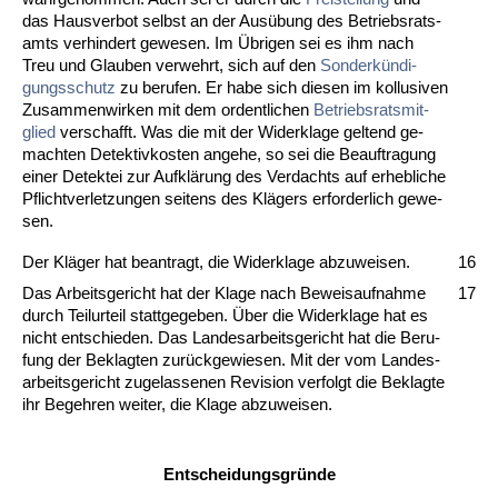
das Haus­ver­bot selbst an der Ausübung des Be­triebs­rats­
amts ver­hin­dert ge­we­sen. Im Übri­gen sei es ihm nach
Treu und Glau­ben ver­wehrt, sich auf den
Son­derkündi­
gungs­schutz
zu be­ru­fen. Er ha­be sich die­sen im kol­lu­si­ven
Zu­sam­men­wir­ken mit dem or­dent­li­chen
Be­triebs­rats­mit­
glied
ver­schafft. Was die mit der Wi­der­kla­ge gel­tend ge­
mach­ten De­tek­tiv­kos­ten an­ge­he, so sei die Be­auf­tra­gung
ei­ner De­tek­tei zur Aufklärung des Ver­dachts auf er­heb­li­che
Pflicht­ver­let­zun­gen sei­tens des Klägers er­for­der­lich ge­we­
sen.
Der Kläger hat be­an­tragt, die Wi­der­kla­ge ab­zu­wei­sen.
16
Das Ar­beits­ge­richt hat der Kla­ge nach Be­weis­auf­nah­me
17
durch Teil­ur­teil statt­ge­ge­ben. Über die Wi­der­kla­ge hat es
nicht ent­schie­den. Das Lan­de­sar­beits­ge­richt hat die Be­ru­
fung der Be­klag­ten zurück­ge­wie­sen. Mit der vom Lan­des­
ar­beits­ge­richt zu­ge­las­se­nen Re­vi­si­on ver­folgt die Be­klag­te
ihr Be­geh­ren wei­ter, die Kla­ge ab­zu­wei­sen.
Ent­schei­dungs­gründe