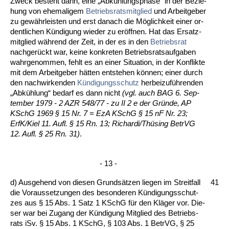
Zweck be­steht dar­in, ei­ne „Abkühlungs­pha­se“ in der Be­zie­
hung von ehe­ma­li­gem
Be­triebs­rats­mit­glied
und Ar­beit­ge­ber
zu gewähr­leis­ten und erst da­nach die Möglich­keit ei­ner or­
dent­li­chen Kündi­gung wie­der zu eröff­nen. Hat das Er­satz­
mit­glied während der Zeit, in der es in den
Be­triebs­rat
nach­ge­rückt war, kei­ne kon­kre­ten Be­triebs­rats­auf­ga­ben
wahr­ge­nom­men, fehlt es an ei­ner Si­tua­ti­on, in der Kon­flik­te
mit dem Ar­beit­ge­ber hätten ent­ste­hen können; ei­ner durch
den nach­wir­ken­den
Kündi­gungs­schutz
her­bei­zuführen­den
„Abküh­lung“ be­darf es dann nicht
(vgl. auch BAG 6. Sep­
tem­ber 1979 - 2 AZR 548/77 - zu II 2 e der Gründe, AP
KSchG 1969 § 15 Nr. 7 = EzA KSchG § 15 nF Nr. 23;
ErfK/Kiel 11. Aufl. § 15 Rn. 13; Ri­char­di/Thüsing Be­trVG
12. Aufl. § 25 Rn. 31)
.
- 13 -
d) Aus­ge­hend von die­sen Grundsätzen lie­gen im Streit­fall
41
die Vor­aus­set­zun­gen des be­son­de­ren Kündi­gungs­schut­
zes aus § 15 Abs. 1 Satz 1 KSchG für den Kläger vor. Die­
ser war bei Zu­gang der Kündi­gung Mit­glied des Be­triebs­
rats iSv. § 15 Abs. 1 KSchG, § 103 Abs. 1 Be­trVG, § 25