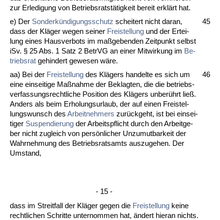
zur Er­le­di­gung von Be­triebs­ratstätig­keit be­reit erklärt hat.
e) Der
Son­derkündi­gungs­schutz
schei­tert nicht dar­an,
45
dass der Kläger we­gen sei­ner
Frei­stel­lung
und der Er­tei­
lung ei­nes Haus­ver­bots im maßge­ben­den Zeit­punkt selbst
iSv. § 25 Abs. 1 Satz 2 Be­trVG an ei­ner Mit­wir­kung im
Be­
triebs­rat
ge­hin­dert ge­we­sen wäre.
aa) Bei der
Frei­stel­lung
des Klägers han­del­te es sich um
46
ei­ne ein­sei­ti­ge Maßnah­me der Be­klag­ten, die die be­triebs­
ver­fas­sungs­recht­li­che Po­si­ti­on des Klägers un­berührt ließ.
An­ders als beim Er­ho­lungs­ur­laub, der auf ei­nen Freis­tel­
lungs­wunsch des
Ar­beit­neh­mers
zurück­geht, ist bei ein­sei­
ti­ger
Su­s­pen­die­rung
der Ar­beits­pflicht durch den Ar­beit­ge­
ber nicht zu­gleich von persönli­cher Un­zu­mut­bar­keit der
Wahr­neh­mung des Be­triebs­rats­amts aus­zu­ge­hen. Der
Um­stand,
- 15 -
dass im Streit­fall der Kläger ge­gen die
Frei­stel­lung
kei­ne
recht­li­chen Schrit­te un­ter­nom­men hat, ändert hier­an nichts.