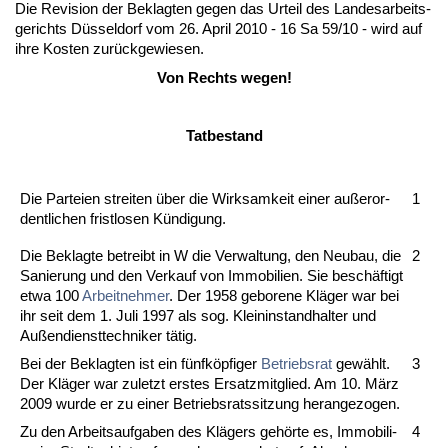
Die Re­vi­si­on der Be­klag­ten ge­gen das Ur­teil des Lan­des­ar­beits­
ge­richts Düssel­dorf vom 26. April 2010 - 16 Sa 59/10 - wird auf
ih­re Kos­ten zurück­ge­wie­sen.
Von Rechts we­gen!
Tat­be­stand
Die Par­tei­en strei­ten über die Wirk­sam­keit ei­ner außer­or­
1
dent­li­chen frist­lo­sen Kündi­gung.
Die Be­klag­te be­treibt in W die Ver­wal­tung, den Neu­bau, die
2
Sa­nie­rung und den Ver­kauf von Im­mo­bi­li­en. Sie beschäftigt
et­wa 100
Ar­beit­neh­mer
. Der 1958 ge­bo­re­ne Kläger war bei
ihr seit dem 1. Ju­li 1997 als sog. Klein­in­stand­hal­ter und
Außen­dienst­tech­ni­ker tätig.
Bei der Be­klag­ten ist ein fünfköpfi­ger
Be­triebs­rat
gewählt.
3
Der Kläger war zu­letzt ers­tes Er­satz­mit­glied. Am 10. März
2009 wur­de er zu ei­ner Be­triebs­rats­sit­zung her­an­ge­zo­gen.
Zu den Ar­beits­auf­ga­ben des Klägers gehörte es, Im­mo­bi­li­
4