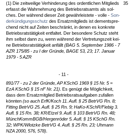
(1) Die zeit­wei­li­ge Ver­hin­de­rung des or­dent­li­chen Mit­glieds
35
er­fasst die Wahr­neh­mung des Be­triebs­rats­amts als sol­
ches. Der während die­ser Zeit ge­währ­leis­te­te - vol­le -
Son­
derkündi­gungs­schutz
des Er­satz­mit­glieds ist de­ment­spre­
chend nicht auf Zei­ten be­schränkt, in de­nen es kon­kre­te
Be­triebs­ratstätig­keit ent­fal­tet. Der be­son­de­re Schutz steht
ihm selbst dann zu, wenn während der Ver­tre­tungs­zeit kei­
ne Be­triebs­ratstätig­keit anfällt
(BAG 5. Sep­tem­ber 1986 - 7
AZR 175/85 - zu I der Gründe, BA­GE 53, 23; 17. Ja­nu­ar
1979 - 5 AZR
- 11 -
891/77 - zu 2 der Gründe, AP KSchG 1969 § 15 Nr. 5 =
EzA KSchG § 15 nF Nr. 21)
. Es genügt die Möglich­keit,
dass dem Er­satz­mit­glied Be­triebs­rats­auf­ga­ben zu­fal­len
könn­ten
(so auch ErfK/Koch 11. Aufl. § 25 Be­trVG Rn. 8;
Fit­ting Be­trVG 25. Aufl. § 25 Rn. 9; Ha­Ko-KSchR/Fie­big 3.
Aufl. § 15 Rn. 38; KR/Et­zel 9. Aufl. § 103 Be­trVG Rn. 48;
Münch­KommBGB/Her­genröder 5. Aufl. § 15 KSchG Rn.
32; WPK/Wlotz­ke Be­trVG 4. Aufl. § 25 Rn. 23; Uh­mann
NZA 2000, 576, 578)
.