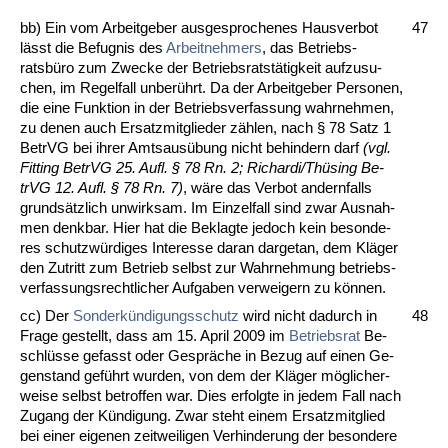
bb) Ein vom Ar­beit­ge­ber aus­ge­spro­che­nes Haus­ver­bot
47
lässt die Be­fug­nis des
Ar­beit­neh­mers
, das Be­triebs­
ratsbüro zum Zwe­cke der Be­triebs­ratstätig­keit auf­zu­su­
chen, im Re­gel­fall un­berührt. Da der Ar­beit­ge­ber Per­so­nen,
die ei­ne Funk­ti­on in der Be­triebs­ver­fas­sung wahr­neh­men,
zu de­nen auch Er­satz­mit­g­lie­der zählen, nach § 78 Satz 1
Be­trVG bei ih­rer Amts­ausübung nicht be­hin­dern darf
(vgl.
Fit­ting Be­trVG 25. Aufl. § 78 Rn. 2; Ri­char­di/Thüsing Be­
trVG 12. Aufl. § 78 Rn. 7)
, wäre das Ver­bot an­dern­falls
grundsätz­lich un­wirk­sam. Im Ein­zel­fall sind zwar Aus­nah­
men denk­bar. Hier hat die Be­klag­te je­doch kein be­son­de­
res schutzwürdi­ges In­ter­es­se dar­an dar­ge­tan, dem Kläger
den Zu­tritt zum Be­trieb selbst zur Wahr­neh­mung be­triebs­
ver­fas­sungs­recht­li­cher Auf­ga­ben ver­wei­gern zu können.
cc) Der
Son­derkündi­gungs­schutz
wird nicht da­durch in
48
Fra­ge ge­stellt, dass am 15. April 2009 im
Be­triebs­rat
Be­
schlüsse ge­fasst oder Gespräche in Be­zug auf ei­nen Ge­
gen­stand geführt wur­den, von dem der Kläger mögli­cher­
wei­se selbst be­trof­fen war. Dies er­folg­te in je­dem Fall nach
Zu­gang der Kündi­gung. Zwar steht ei­nem Er­satz­mit­glied
bei ei­ner ei­ge­nen zeit­wei­li­gen Ver­hin­de­rung der be­son­de­re