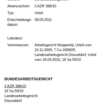
Akten­zeichen:
2 AZR 388/10
Typ:
Urteil
Ent­scheid­ungs­
08.09.2011
datum:
Leit­sätze:
Vor­ins­tan­zen:
Arbeitsgericht Wuppertal, Urteil vom
24.11.2009, 7 Ca 1658/09,
Landesarbeitsgericht Düsseldorf, Urteil
vom 26.04.2010, 16 Sa 59/10
BUN­DES­AR­BEITS­GERICHT
2 AZR 388/10
16 Sa 59/10
Lan­des­ar­beits­ge­richt
Düssel­dorf