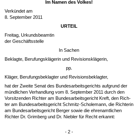
Im Na­men des Vol­kes!
Verkündet am
8. Sep­tem­ber 2011
UR­TEIL
Frei­tag, Ur­kunds­be­am­tin
der Geschäfts­stel­le
In Sa­chen
Be­klag­te, Be­ru­fungskläge­rin und Re­vi­si­onskläge­rin,
pp.
Kläger, Be­ru­fungs­be­klag­ter und Re­vi­si­ons­be­klag­ter,
hat der Zwei­te Se­nat des Bun­des­ar­beits­ge­richts auf­grund der
münd­li­chen Ver­hand­lung vom 8. Sep­tem­ber 2011 durch den
Vor­sit­zen­den Rich­ter am Bun­des­ar­beits­ge­richt Kreft, den Rich­
ter am Bun­des­ar­beits­ge­richt Schmitz-Scho­le­mann, die Rich­te­rin
am Bun­des­ar­beits­ge­richt Ber­ger so­wie die eh­ren­amt­li­chen
Rich­ter Dr. Grim­berg und Dr. Nie­b­ler für Recht er­kannt:
- 2 -