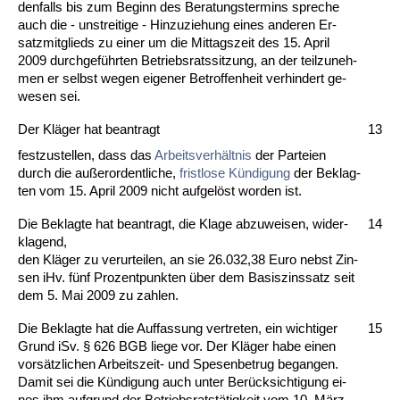
den­falls bis zum Be­ginn des Be­ra­tungs­ter­mins spre­che
auch die - un­strei­ti­ge - Hin­zu­zie­hung ei­nes an­de­ren Er­
satz­mit­glieds zu ei­ner um die Mit­tags­zeit des 15. April
2009 durch­geführ­ten Be­triebs­rats­sit­zung, an der teil­zu­neh­
men er selbst we­gen ei­ge­ner Be­trof­fen­heit ver­hin­dert ge­
we­sen sei.
Der Kläger hat be­an­tragt
13
fest­zu­stel­len, dass das
Ar­beits­verhält­nis
der Par­tei­en
durch die außer­or­dent­li­che,
frist­lo­se Kündi­gung
der Be­klag­
ten vom 15. April 2009 nicht auf­gelöst wor­den ist.
Die Be­klag­te hat be­an­tragt, die Kla­ge ab­zu­wei­sen, wi­der­
14
kla­gend,
den Kläger zu ver­ur­tei­len, an sie 26.032,38 Eu­ro nebst Zin­
sen iHv. fünf Pro­zent­punk­ten über dem Ba­sis­zins­satz seit
dem 5. Mai 2009 zu zah­len.
Die Be­klag­te hat die Auf­fas­sung ver­tre­ten, ein wich­ti­ger
15
Grund iSv. § 626 BGB lie­ge vor. Der Kläger ha­be ei­nen
vorsätz­li­chen Ar­beits­zeit- und Spe­sen­be­trug be­gan­gen.
Da­mit sei die Kündi­gung auch un­ter Berück­sich­ti­gung ei­
nes ihm auf­grund der Be­triebs­ratstätig­keit vom 10. März