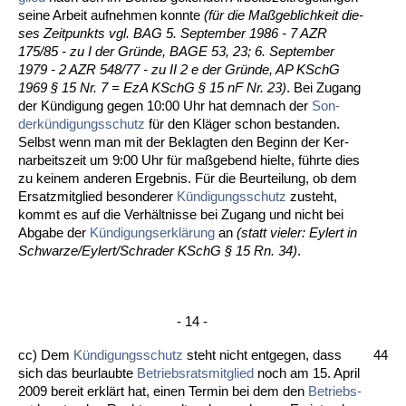
sei­ne Ar­beit auf­neh­men konn­te
(für die Maßgeb­lich­keit die­
ses Zeit­punkts vgl. BAG 5. Sep­tem­ber 1986 - 7 AZR
175/85 - zu I der Gründe, BA­GE 53, 23; 6. Sep­tem­ber
1979 - 2 AZR 548/77 - zu II 2 e der Gründe, AP KSchG
1969 § 15 Nr. 7 = EzA KSchG § 15 nF Nr. 23)
. Bei Zu­gang
der Kündi­gung ge­gen 10:00 Uhr hat dem­nach der
Son­
derkündi­gungs­schutz
für den Kläger schon be­stan­den.
Selbst wenn man mit der Be­klag­ten den Be­ginn der Ker­
nar­beits­zeit um 9:00 Uhr für maßge­bend hiel­te, führ­te dies
zu kei­nem an­de­ren Er­geb­nis. Für die Be­ur­tei­lung, ob dem
Er­satz­mit­glied be­son­de­rer
Kündi­gungs­schutz
zu­steht,
kommt es auf die Verhält­nis­se bei Zu­gang und nicht bei
Ab­ga­be der
Kündi­gungs­erklärung
an
(statt vie­ler: Ey­lert in
Schwar­ze/Ey­lert/Schra­der KSchG § 15 Rn. 34)
.
- 14 -
cc) Dem
Kündi­gungs­schutz
steht nicht ent­ge­gen, dass
44
sich das be­ur­laub­te
Be­triebs­rats­mit­glied
noch am 15. April
2009 be­reit erklärt hat, ei­nen Ter­min bei dem den
Be­triebs­