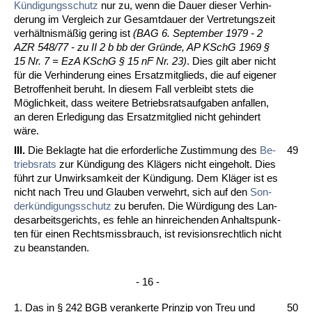
Kündi­gungs­schutz
nur zu, wenn die Dau­er die­ser Ver­hin­
de­rung im Ver­gleich zur Ge­samt­dau­er der Ver­tre­tungs­zeit
verhält­nismäßig ge­ring ist
(BAG 6. Sep­tem­ber 1979 - 2
AZR 548/77 - zu II 2 b bb der Gründe, AP KSchG 1969 §
15 Nr. 7 = EzA KSchG § 15 nF Nr. 23)
. Dies gilt aber nicht
für die Ver­hin­de­rung ei­nes Er­satz­mit­glieds, die auf ei­ge­ner
Be­trof­fen­heit be­ruht. In die­sem Fall ver­bleibt stets die
Möglich­keit, dass wei­te­re Be­triebs­rats­auf­ga­ben an­fal­len,
an de­ren Er­le­di­gung das Er­satz­mit­glied nicht ge­hin­dert
wäre.
III.
Die Be­klag­te hat die er­for­der­li­che Zu­stim­mung des
Be­
49
triebs­rats
zur Kündi­gung des Klägers nicht ein­ge­holt. Dies
führt zur Un­wirk­sam­keit der Kün­di­gung. Dem Kläger ist es
nicht nach Treu und Glau­ben ver­wehrt, sich auf den
Son­
derkündi­gungs­schutz
zu be­ru­fen. Die Würdi­gung des Lan­
des­ar­beits­ge­richts, es feh­le an hin­rei­chen­den An­halts­punk­
ten für ei­nen Rechts­miss­brauch, ist re­vi­si­ons­recht­lich nicht
zu be­an­stan­den.
- 16 -
1. Das in § 242 BGB ver­an­ker­te Prin­zip von Treu und
50