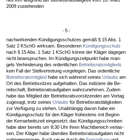
2009 zu­ste­hen­den
- 5 -
nach­wir­ken­den Kündi­gungs­schut­zes gemäß § 15 Abs. 1
Satz 2 KSchG wirk­sam. Be­son­de­ren
Kündi­gungs­schutz
nach § 15 Abs. 1 Satz 1 KSchG könne der Kläger da­ge­gen
nicht be­an­spru­chen. Im Kündi­gungs­zeit­punkt ha­be man­
gels Ver­hin­de­rung des or­dent­li­chen
Be­triebs­rats­mit­glieds
kein Fall der Stell­vert­re­tung vor­ge­le­gen. Das or­dent­li­che
Be­triebs­rats­mit­glied
ha­be sich während sei­nes
Ur­laubs
am
Ort des Be­triebs­sit­zes auf­ge­hal­ten. Das in­di­zie­re die Be­
reit­schaft, Be­triebs­rats­auf­ga­ben wahr­zu­neh­men. Zu­dem
ha­be das Mit­glied der Be­triebs­rats­vor­sit­zen­den am Vor­tag
zu­ge­sagt, trotz sei­nes
Ur­laubs
für Be­triebs­ratstätig­kei­ten
zur Verfügung zu ste­hen. Un­abhängig da­von ha­be ein
Kündi­gungs­schutz für den Kläger frühes­tens mit Be­ginn
der Ker­nar­beits­zeit ein­ge­setzt; das Kündi­gungs­schrei­ben
ha­be aber be­reits um 8:30 Uhr ih­ren Macht­be­reich ver­las­
sen. Der Kläger ha­be über­dies Be­triebs­rats­auf­ga­ben nicht
wahr­ge­nom­men. Auch sei er durch die
Frei­stel­lung
und