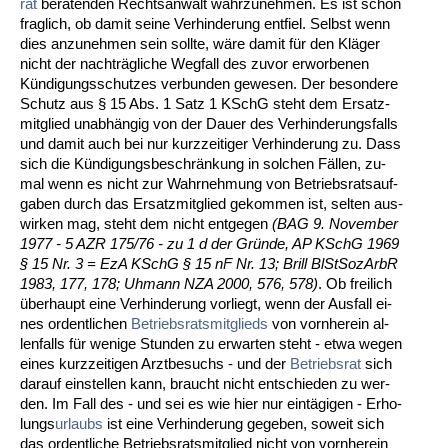
rat
be­ra­ten­den Rechts­an­walt wahr­zu­neh­men. Es ist schon
frag­lich, ob da­mit sei­ne Ver­hin­de­rung ent­fiel. Selbst wenn
dies an­zu­neh­men sein soll­te, wäre da­mit für den Kläger
nicht der nachträgli­che Weg­fall des zu­vor er­wor­be­nen
Kündi­gungs­schut­zes ver­bun­den ge­we­sen. Der be­son­de­re
Schutz aus § 15 Abs. 1 Satz 1 KSchG steht dem Er­satz­
mit­glied un­abhängig von der Dau­er des Ver­hin­de­rungs­falls
und da­mit auch bei nur kurz­zei­ti­ger Ver­hin­de­rung zu. Dass
sich die Kündi­gungs­be­schränkung in sol­chen Fällen, zu­
mal wenn es nicht zur Wahr­neh­mung von Be­triebs­rats­auf­
ga­ben durch das Er­satz­mit­glied ge­kom­men ist, sel­ten aus­
wir­ken mag, steht dem nicht ent­ge­gen
(BAG 9. No­vem­ber
1977 - 5 AZR 175/76 - zu 1 d der Gründe, AP KSchG 1969
§ 15 Nr. 3 = EzA KSchG § 15 nF Nr. 13; Brill BlStSozArbR
1983, 177, 178; Uh­mann NZA 2000, 576, 578)
. Ob frei­lich
über­haupt ei­ne Ver­hin­de­rung vor­liegt, wenn der Aus­fall ei­
nes or­dent­li­chen
Be­triebs­rats­mit­glieds
von vorn­her­ein al­
len­falls für we­ni­ge St­un­den zu er­war­ten steht - et­wa we­gen
ei­nes kurz­zei­ti­gen Arzt­be­suchs - und der
Be­triebs­rat
sich
dar­auf ein­stel­len kann, braucht nicht ent­schie­den zu wer­
den. Im Fall des - und sei es wie hier nur eintägi­gen - Er­ho­
lungs­
ur­laubs
ist ei­ne Ver­hin­de­rung ge­ge­ben, so­weit sich
das or­dent­li­che Be­triebs­rats­mit­glied nicht von vorn­her­ein