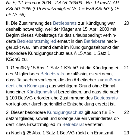
Nr. 5; 12. Fe­bru­ar 2004 - 2 AZR 163/03 - Rn. 14 mwN, AP
KSchG 1969 § 15 Er­satz­mit­glied Nr. 1 = EzA KSchG § 15
nF Nr. 56)
.
II.
Die Zu­stim­mung des
Be­triebs­rats
zur Kündi­gung war
20
des­halb not­wen­dig, weil der Kläger am 15. April 2009 mit
Be­ginn die­ses Ar­beits­tags für das ur­laubs­be­dingt ver­hin­
der­te
Be­triebs­rats­mit­glied
er­neut in den
Be­triebs­rat
nach­
gerückt war. Ihm stand da­mit im Kündi­gungs­zeit­punkt der
be­son­de­re Kündi­gungs­schutz aus § 15 Abs. 1 Satz 1
KSchG zu.
1. Gemäß § 15 Abs. 1 Satz 1 KSchG ist die Kündi­gung ei­
21
nes Mit­glieds­des
Be­triebs­rats
un­zulässig, es sei denn,
dass Tat­sa­chen vor­lie­gen, die den Ar­beit­ge­ber zur
außer­or­
dent­li­chen Kündi­gung
aus wich­ti­gem Grund oh­ne Einhal­
tung ei­ner
Kündi­gungs­frist
be­rech­ti­gen, und dass die nach
§ 103 Be­trVG er­for­der­li­che Zu­stim­mung des
Be­triebs­rats
vor­liegt oder durch ge­richt­li­che Ent­schei­dung er­setzt ist.
2. Die­ser be­son­de­re
Kündi­gungs­schutz
gilt auch für Er­
22
satz­mit­glie­der, so­weit und so­lan­ge sie ein ver­hin­der­tes or­
dent­li­ches Er­satz­mit­glied im
Be­triebs­rat
ver­tre­ten.
a) Nach § 25 Abs. 1 Satz 1 Be­trVG rückt ein Er­satz­mit­
23