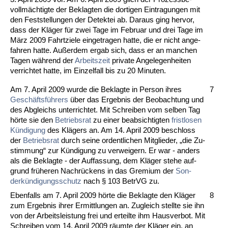
vollmäch­tig­te der Be­klag­ten die dor­ti­gen Ein­tra­gun­gen mit
den Fest­stel­lun­gen der De­tek­tei ab. Dar­aus ging her­vor,
dass der Kläger für zwei Ta­ge im Fe­bru­ar und drei Ta­ge im
März 2009 Fahrt­zie­le ein­ge­tra­gen hat­te, die er nicht an­ge­
fah­ren hat­te. Außer­dem er­gab sich, dass er an man­chen
Ta­gen während der
Ar­beits­zeit
pri­va­te An­ge­le­gen­hei­ten
ver­rich­tet hat­te, im Ein­zel­fall bis zu 20 Mi­nu­ten.
Am 7. April 2009 wur­de die Be­klag­te in Per­son ih­res
7
Geschäftsführers
über das Er­geb­nis der Be­ob­ach­tung und
des Ab­gleichs un­ter­rich­tet. Mit Schrei­ben vom sel­ben Tag
hörte sie den
Be­triebs­rat
zu ei­ner be­ab­sich­tig­ten
frist­lo­sen
Kündi­gung
des Klägers an. Am 14. April 2009 be­schloss
der
Be­triebs­rat
durch sei­ne or­dent­li­chen Mit­glie­der, „die Zu­
stim­mung“ zur Kündi­gung zu ver­wei­gern. Er war - an­ders
als die Be­klag­te - der Auf­fas­sung, dem Kläger ste­he auf­
grund frühe­ren Nachrückens in das Gre­mi­um der
Son­
derkündi­gungs­schutz
nach § 103 Be­trVG zu.
Eben­falls am 7. April 2009 hörte die Be­klag­te den Kläger
8
zum Er­geb­nis ih­rer Er­mitt­lun­gen an. Zu­gleich stell­te sie ihn
von der Ar­beits­leis­tung frei und er­teil­te ihm Haus­ver­bot. Mit
Schrei­ben vom 14. April 2009 räum­te der Kläger ein, an