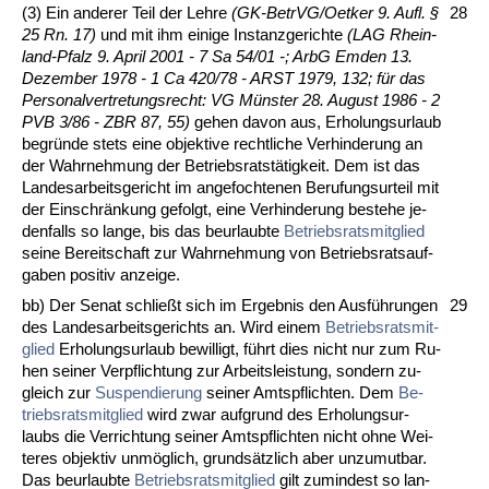
(3) Ein an­de­rer Teil der Leh­re
(GK-Be­trVG/Oet­ker 9. Aufl. §
28
25 Rn. 17)
und mit ihm ei­ni­ge In­stanz­ge­rich­te
(LAG Rhein­
land-Pfalz 9. April 2001 - 7 Sa 54/01 -; ArbG Em­den 13.
De­zem­ber 1978 - 1 Ca 420/78 - ARST 1979, 132; für das
Per­so­nal­ver­tre­tungs­recht: VG Müns­ter 28. Au­gust 1986 - 2
PVB 3/86 - ZBR 87, 55)
ge­hen da­von aus, Er­ho­lungs­ur­laub
be­gründe stets ei­ne ob­jek­ti­ve recht­li­che Ver­hin­de­rung an
der Wahr­neh­mung der Be­triebs­ratstätig­keit. Dem ist das
Lan­des­ar­beits­ge­richt im an­ge­foch­te­nen Be­ru­fungs­ur­teil mit
der Ein­schrän­kung ge­folgt, ei­ne Ver­hin­de­rung be­ste­he je­
den­falls so lan­ge, bis das be­ur­laub­te
Be­triebs­rats­mit­glied
sei­ne Be­reit­schaft zur Wahr­neh­mung von Be­triebs­rats­auf­
ga­ben po­si­tiv an­zei­ge.
bb) Der Se­nat schließt sich im Er­geb­nis den Ausführun­gen
29
des Lan­de­sar­beits­ge­richts an. Wird ei­nem
Be­triebs­rats­mit­
glied
Er­ho­lungs­ur­laub be­wil­ligt, führt dies nicht nur zum Ru­
hen sei­ner Ver­pflich­tung zur Ar­beits­leis­tung, son­dern zu­
gleich zur
Su­s­pen­die­rung
sei­ner Amts­pflich­ten. Dem
Be­
triebs­rats­mit­glied
wird zwar auf­grund des Er­ho­lungs­ur­
laubs die Ver­rich­tung sei­ner Amts­pflich­ten nicht oh­ne Wei­
te­res ob­jek­tiv unmöglich, grundsätz­lich aber un­zu­mut­bar.
Das be­ur­laub­te
Be­triebs­rats­mit­glied
gilt zu­min­dest so lan­