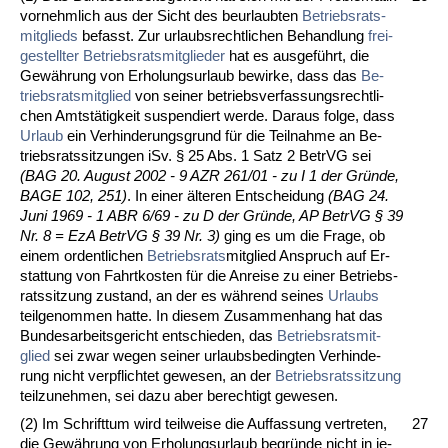
vor­nehm­lich aus der Sicht des be­ur­laub­ten
Be­triebs­rats­
mit­glieds
be­fasst. Zur ur­laubs­recht­li­chen Be­hand­lung
frei­
ge­stell­ter
Be­triebs­rats­mit­glie­der
hat es aus­geführt, die
Gewäh­rung von Er­ho­lungs­ur­laub be­wir­ke, dass das
Be­
triebs­rats­mit­glied
von sei­ner be­triebs­ver­fas­sungs­recht­li­
chen Amtstätig­keit sus­pen­diert wer­de. Dar­aus fol­ge, dass
Ur­laub
ein Ver­hin­de­rungs­grund für die Teil­nah­me an Be­
triebs­rats­sit­zun­gen iSv. § 25 Abs. 1 Satz 2 Be­trVG sei
(BAG 20. Au­gust 2002 - 9 AZR 261/01 - zu I 1 der Gründe,
BA­GE 102, 251)
. In ei­ner älte­ren Ent­schei­dung
(BAG 24.
Ju­ni 1969 - 1 ABR 6/69 - zu D der Gründe, AP Be­trVG § 39
Nr. 8 = EzA Be­trVG § 39 Nr. 3)
ging es um die Fra­ge, ob
ei­nem or­dent­li­chen
Be­triebs­rats
­mit­glied An­spruch auf Er­
stat­tung von Fahrt­kos­ten für die An­rei­se zu ei­ner Be­triebs­
rats­sit­zung zu­stand, an der es während sei­nes
Ur­laubs
teil­ge­nom­men hat­te. In die­sem Zu­sam­men­hang hat das
Bun­des­ar­beits­ge­richt ent­schie­den, das
Be­triebs­rats­mit­
glied
sei zwar we­gen sei­ner ur­laubs­be­ding­ten Ver­hin­de­
rung nicht ver­pflich­tet ge­we­sen, an der
Be­triebs­rats­sit­zung
teil­zu­neh­men, sei da­zu aber be­rech­tigt ge­we­sen.
(2) Im Schrift­tum wird teil­wei­se die Auf­fas­sung ver­tre­ten,
27
die Gewährung von Er­ho­lungs­ur­laub be­gründe nicht in je­