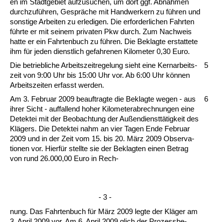
en im Stadt­ge­biet auf­zu­su­chen, um dort ggf. Ab­nah­men
durch­zuführen, Gespräche mit Hand­wer­kern zu führen und
sons­ti­ge Ar­bei­ten zu er­le­di­gen. Die er­for­der­li­chen Fahr­ten
führ­te er mit sei­nem pri­va­ten Pkw durch. Zum Nach­weis
hat­te er ein Fahr­ten­buch zu führen. Die Be­klag­te er­stat­te­te
ihm für je­den dienst­lich ge­fah­re­nen Ki­lo­me­ter 0,30 Eu­ro.
Die be­trieb­li­che Ar­beits­zeit­re­ge­lung sieht ei­ne Ker­nar­beits­
5
zeit von 9:00 Uhr bis 15:00 Uhr vor. Ab 6:00 Uhr können
Ar­beits­zei­ten er­fasst wer­den.
Am 3. Fe­bru­ar 2009 be­auf­trag­te die Be­klag­te we­gen - aus
6
ih­rer Sicht - auf­fal­lend ho­her Ki­lo­me­ter­ab­rech­nun­gen ei­ne
De­tek­tei mit der Be­ob­ach­tung der Außen­diensttätig­keit des
Klägers. Die De­tek­tei nahm an vier Ta­gen En­de Fe­bru­ar
2009 und in der Zeit vom 15. bis 20. März 2009 Ob­ser­va­
tio­nen vor. Hier­für stell­te sie der Be­klag­ten ei­nen Be­trag
von rund 26.000,00 Eu­ro in Rech-
- 3 -
nung. Das Fahr­ten­buch für März 2009 leg­te der Kläger am
3. April 2009 vor. Am 6. April 2009 glich der Pro­zess­be­