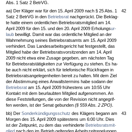
Abs. 1 Satz 2 Be­trVG.
aa) Der Kläger war für den 15. April 2009 nach § 25 Abs. 1
42
Satz 2 Be­trVG in den
Be­triebs­rat
nach­gerückt. Die Be­klag­
te hat­te ei­nem or­dent­li­chen Be­triebs­rats­mit­glied am 14.
April 2009 für den 15. und den 20. April 2009 Er­ho­lungs­
ur­
laub
be­wil­ligt. Da­mit war das or­dent­li­che Mit­glied an der
Wahr­neh­mung sei­nes Be­triebs­rats­amts am 15. April 2009
ver­hin­dert. Das Lan­des­ar­beits­ge­richt hat fest­ge­stellt, das
Mit­glied ha­be der Be­triebs­rats­vor­sit­zen­den am 14. April
2009 nicht et­wa ei­ne Zu­sa­ge ge­ge­ben, am nächs­ten Tag
für Be­triebs­ratstätig­kei­ten zur Verfügung zu ste­hen. Es ha­
be auch nicht erklärt, sich für te­le­fo­ni­sche Rück­fra­gen in
Be­triebs­rats­an­ge­le­gen­hei­ten be­reit zu hal­ten. Mit dem Ziel
der Ab­stim­mung ei­nes An­walts­ter­mins ha­be so­dann der
Be­triebs­rat
am 15. April 2009 frühes­tens um 10:55 Uhr
Kon­takt mit dem be­ur­laub­ten Mit­glied auf­ge­nom­men. An
die­se Fest­stel­lun­gen, die von der Re­vi­si­on nicht an­ge­grif­
fen wer­den, ist der Se­nat ge­bun­den
(§ 559 Abs. 2 ZPO)
.
bb) Der
Son­derkündi­gungs­schutz
des Klägers be­gann am
43
Mor­gen des 15. April 2009 spätes­tens um 6:00 Uhr. Dies
ist der Zeit­punkt, zu dem das ver­hin­der­te
Be­triebs­rats­mit­
glied
nach den im Be­trieb gel­ten­den Ar­beits­zeit­re­ge­lun­gen