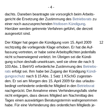
- 4 -
dachts. Da­ne­ben be­an­trag­te sie vor­sorg­lich beim Ar­beits­
ge­richt die Er­set­zung der Zu­stim­mung des
Be­triebs­rats
zu
ei­ner noch aus­zu­spre­chen­den
frist­lo­sen Kündi­gung
.
Hierüber wer­den ge­trenn­te Ver­fah­ren geführt, die der­zeit
aus­ge­setzt sind.
Der Kläger hat ge­gen die Kündi­gung vom 15. April 2009
12
recht­zei­tig die vor­lie­gen­de Kla­ge er­ho­ben. Er hat die Auf­
fas­sung ver­tre­ten, er ha­be sei­ne Ar­beits­pflich­ten je­den­falls
nicht schwer­wie­gend ver­letzt. Im Übri­gen sei die Kün­di­
gung schon des­halb un­wirk­sam, weil sie oh­ne die nach §
103 Abs. 1 Be­trVG er­for­der­li­che Zu­stim­mung des
Be­triebs­
rats
er­folgt sei. Ihm ha­be bei Zu­gang der Kündi­gung
Kündi­
gungs­schutz
nach § 15 Abs. 1 Satz 1 KSchG zu­ge­stan­
den. Er sei am Mor­gen des 15. April 2009 für das ur­laubs­
be­dingt ver­hin­der­te or­dent­li­che Mit­glied in den
Be­triebs­rat
nach­gerückt. Der An­nah­me ei­nes Ver­hin­de­rungs­falls ste­he
nicht ent­ge­gen, dass die­ses Mit­glied am Nach­mit­tag des
Ta­ges ei­nen auswärti­gen Be­ra­tungs­ter­min wahr­ge­nom­men
ha­be. Für ei­ne Ver­hin­de­rung des or­dent­li­chen Mit­glieds je­