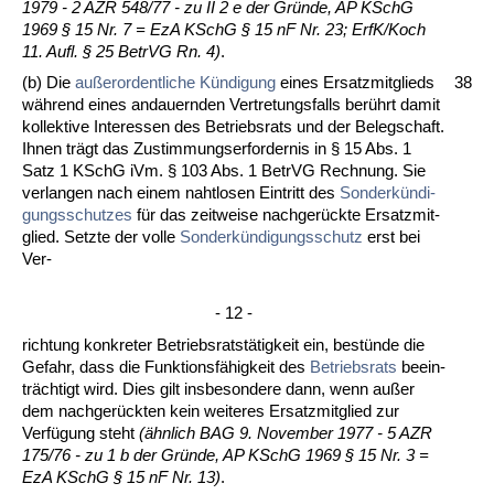
1979 - 2 AZR 548/77 - zu II 2 e der Gründe, AP KSchG
1969 § 15 Nr. 7 = EzA KSchG § 15 nF Nr. 23; ErfK/Koch
11. Aufl. § 25 Be­trVG Rn. 4)
.
(b) Die
außer­or­dent­li­che Kündi­gung
ei­nes Er­satz­mit­glieds
38
während ei­nes an­dau­ern­den Ver­tre­tungs­falls berührt da­mit
kol­lek­ti­ve In­ter­es­sen des Be­triebs­rats und der Be­leg­schaft.
Ih­nen trägt das Zu­stim­mungs­er­for­der­nis in § 15 Abs. 1
Satz 1 KSchG iVm. § 103 Abs. 1 Be­trVG Rech­nung. Sie
ver­lan­gen nach ei­nem naht­lo­sen Ein­tritt des
Son­derkündi­
gungs­schut­zes
für das zeit­wei­se nach­gerück­te Er­satz­mit­
glied. Setz­te der vol­le
Son­derkündi­gungs­schutz
erst bei
Ver-
- 12 -
rich­tung kon­kre­ter Be­triebs­ratstätig­keit ein, bestünde die
Ge­fahr, dass die Funk­ti­onsfähig­keit des
Be­triebs­rats
be­ein­
träch­tigt wird. Dies gilt ins­be­son­de­re dann, wenn außer
dem nach­gerück­ten kein wei­te­res Er­satz­mit­glied zur
Verfü­gung steht
(ähn­lich BAG 9. No­vem­ber 1977 - 5 AZR
175/76 - zu 1 b der Grün­de, AP KSchG 1969 § 15 Nr. 3 =
EzA KSchG § 15 nF Nr. 13)
.