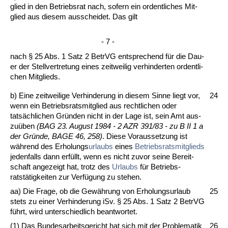
glied in den Be­triebs­rat nach, so­fern ein or­dent­li­ches Mit­
glied aus die­sem aus­schei­det. Das gilt
- 7 -
nach § 25 Abs. 1 Satz 2 Be­trVG ent­spre­chend für die Dau­
er der Stell­ver­tre­tung ei­nes zeit­wei­lig ver­hin­der­ten or­dent­li­
chen Mit­glieds.
b) Ei­ne zeit­wei­li­ge Ver­hin­de­rung in die­sem Sin­ne liegt vor,
24
wenn ein Be­triebs­rats­mit­glied aus recht­li­chen oder
tatsächli­chen Gründen nicht in der La­ge ist, sein Amt aus­
zuüben
(BAG 23. Au­gust 1984 - 2 AZR 391/83 - zu B II 1 a
der Gründe, BA­GE 46, 258)
. Die­se Vor­aus­set­zung ist
während des Er­ho­lungs­
ur­laubs
ei­nes
Be­triebs­rats­mit­glieds
je­den­falls dann erfüllt, wenn es nicht zu­vor sei­ne Be­reit­
schaft an­ge­zeigt hat, trotz des
Ur­laubs
für Be­triebs­
ratstätig­kei­ten zur Verfügung zu ste­hen.
aa) Die Fra­ge, ob die Gewährung von Er­ho­lungs­ur­laub
25
stets zu ei­ner Ver­hin­de­rung iSv. § 25 Abs. 1 Satz 2 Be­trVG
führt, wird un­ter­schied­lich be­ant­wor­tet.
(1) Das Bun­des­ar­beits­ge­richt hat sich mit der Pro­ble­ma­tik
26