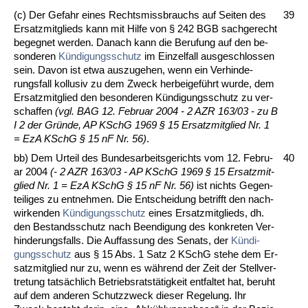
(c) Der Ge­fahr ei­nes Rechts­miss­brauchs auf Sei­ten des
39
Er­satz­mit­glieds kann mit Hil­fe von § 242 BGB sach­ge­recht
be­geg­net wer­den. Da­nach kann die Be­ru­fung auf den be­
son­de­ren
Kündi­gungs­schutz
im Ein­zel­fall aus­ge­schlos­sen
sein. Da­von ist et­wa aus­zu­ge­hen, wenn ein Ver­hin­de­
rungs­fall kol­lu­siv zu dem Zweck her­bei­geführt wur­de, dem
Er­satz­mit­glied den be­son­de­ren Kündi­gungs­schutz zu ver­
schaf­fen
(vgl. BAG 12. Fe­bru­ar 2004 - 2 AZR 163/03 - zu B
I 2 der Gründe, AP KSchG 1969 § 15 Er­satz­mit­glied Nr. 1
= EzA KSchG § 15 nF Nr. 56)
.
bb) Dem Ur­teil des Bun­des­ar­beits­ge­richts vom 12. Fe­bru­
40
ar 2004
(- 2 AZR
163/03 - AP KSchG 1969 § 15 Er­satz­mit­
glied Nr. 1 = EzA KSchG § 15 nF Nr. 56)
ist nichts Ge­gen­
tei­li­ges zu ent­neh­men. Die Ent­schei­dung be­trifft den nach­
wir­ken­den
Kündi­gungs­schutz
ei­nes Er­satz­mit­glieds, dh.
den Be­stands­schutz nach Be­en­di­gung des kon­kre­ten Ver­
hin­de­rungs­falls. Die Auf­fas­sung des Se­nats, der
Kündi­
gungs­schutz
aus § 15 Abs. 1 Satz 2 KSchG ste­he dem Er­
satz­mit­glied nur zu, wenn es während der Zeit der Stell­ver­
tre­tung tatsächlich Be­triebs­ratstätig­keit ent­fal­tet hat, be­ruht
auf dem an­de­ren Schutz­zweck die­ser Re­ge­lung. Ihr