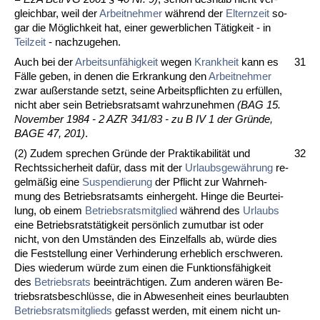
gleich­bar, weil der
Ar­beit­neh­mer
während der
El­tern­zeit
so­
gar die Möglich­keit hat, ei­ner ge­werb­li­chen Tätig­keit - in
Teil­zeit
- nach­zu­ge­hen.
Auch bei der
Ar­beits­unfähig­keit
we­gen
Krank­heit
kann es
31
Fälle ge­ben, in de­nen die Er­kran­kung den
Ar­beit­neh­mer
zwar außer­stan­de setzt, sei­ne Ar­beits­pflich­ten zu erfüllen,
nicht aber sein Be­triebs­rats­amt wahr­zu­neh­men
(BAG 15.
No­vem­ber 1984 - 2 AZR 341/83 - zu B IV 1 der Gründe,
BA­GE 47, 201)
.
(2) Zu­dem spre­chen Gründe der Prak­ti­ka­bi­lität und
32
Rechts­si­cher­heit dafür, dass mit der
Ur­laubs­gewährung
re­
gelmäßig ei­ne
Su­s­pen­die­rung
der Pflicht zur Wahr­neh­
mung des Be­triebs­rats­amts ein­her­geht. Hin­ge die Be­ur­tei­
lung, ob ei­nem
Be­triebs­rats­mit­glied
während des
Ur­laubs
ei­ne Be­triebs­ratstätig­keit persönlich zu­mut­bar ist oder
nicht, von den Umständen des Ein­zel­falls ab, würde dies
die Fest­stel­lung ei­ner Ver­hin­de­rung er­heb­lich er­schwe­ren.
Dies wie­der­um würde zum ei­nen die Funk­ti­onsfähig­keit
des
Be­triebs­rats
be­ein­träch­ti­gen. Zum an­de­ren wären Be­
triebs­rats­be­schlüsse, die in Ab­we­sen­heit ei­nes be­ur­laub­ten
Be­triebs­rats­mit­glieds
ge­fasst wer­den, mit ei­nem nicht un­