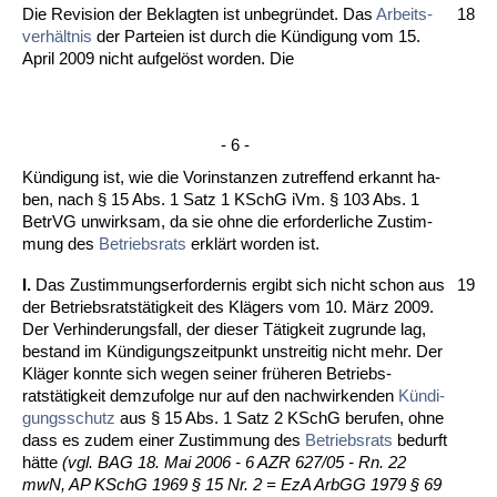
Die Re­vi­si­on der Be­klag­ten ist un­be­gründet. Das
Ar­beits­
18
verhält­nis
der Par­tei­en ist durch die Kündi­gung vom 15.
April 2009 nicht auf­gelöst wor­den. Die
- 6 -
Kündi­gung ist, wie die Vor­in­stan­zen zu­tref­fend er­kannt ha­
ben, nach § 15 Abs. 1 Satz 1 KSchG iVm. § 103 Abs. 1
Be­trVG un­wirk­sam, da sie oh­ne die er­for­der­li­che Zu­stim­
mung des
Be­triebs­rats
erklärt wor­den ist.
I.
Das Zu­stim­mungs­er­for­der­nis er­gibt sich nicht schon aus
19
der Be­triebs­ratstätig­keit des Klägers vom 10. März 2009.
Der Ver­hin­de­rungs­fall, der die­ser Tätig­keit zu­grun­de lag,
be­stand im Kündi­gungs­zeit­punkt un­strei­tig nicht mehr. Der
Kläger konn­te sich we­gen sei­ner frühe­ren Be­triebs­
ratstätig­keit dem­zu­fol­ge nur auf den nach­wir­ken­den
Kündi­
gungs­schutz
aus § 15 Abs. 1 Satz 2 KSchG be­ru­fen, oh­ne
dass es zu­dem ei­ner Zu­stim­mung des
Be­triebs­rats
be­durft
hätte
(vgl. BAG 18. Mai 2006 - 6 AZR 627/05 - Rn. 22
mwN, AP KSchG 1969 § 15 Nr. 2 = EzA ArbGG 1979 § 69