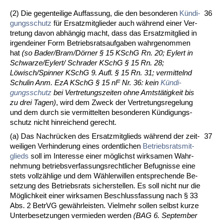
(2) Die ge­gen­tei­li­ge Auf­fas­sung, die den be­son­de­ren
Kündi­
36
gungs­schutz
für Er­satz­mit­glie­der auch während ei­ner Ver­
tre­tung da­von abhängig macht, dass das Er­satz­mit­glied in
ir­gend­ei­ner Form Be­triebs­rats­auf­ga­ben wahr­ge­nom­men
hat
(so Ba­der/Bram/Dörner § 15 KSchG Rn. 20; Ey­lert in
Schwar­ze/Ey­lert/ Schra­der KSchG § 15 Rn. 28;
Löwisch/Spin­ner KSchG 9. Aufl. § 15 Rn. 31; ver­mit­telnd
Schul­in Anm. EzA KSchG § 15 nF Nr. 36: kein
Kündi­
gungs­schutz
bei Ver­tre­tungs­zei­ten oh­ne Amtstätig­keit bis
zu drei Ta­gen)
, wird dem Zweck der Ver­tre­tungs­re­ge­lung
und dem durch sie ver­mit­tel­ten be­son­de­ren Kündi­gungs­
schutz nicht hin­rei­chend ge­recht.
(a) Das Nachrücken des Er­satz­mit­glieds während der zeit­
37
wei­li­gen Ver­hin­de­rung ei­nes or­dent­li­chen
Be­triebs­rats­mit­
glieds
soll im In­ter­es­se ei­ner mög­lichst wirk­sa­men Wahr­
neh­mung be­triebs­ver­fas­sungs­recht­li­cher Be­fug­nis­se ei­ne
stets vollzähli­ge und dem Wähl­er­wil­len ent­spre­chen­de Be­
set­zung des Be­triebs­rats si­cher­stel­len. Es soll nicht nur die
Möglich­keit ei­ner wirk­sa­men Be­schluss­fas­sung nach § 33
Abs. 2 Be­trVG gewähr­leis­ten. Viel­mehr sol­len selbst kur­ze
Un­ter­be­set­zun­gen ver­mie­den wer­den
(BAG 6. Sep­tem­ber