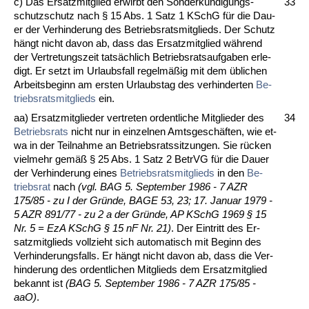
c) Das Er­satz­mit­glied er­wirbt den Son­derkündi­gungs­
33
schutz­schutz nach § 15 Abs. 1 Satz 1 KSchG für die Dau­
er der Ver­hin­de­rung des Be­triebs­rats­mit­glieds. Der Schutz
hängt nicht da­von ab, dass das Er­satz­mit­glied während
der Ver­tre­tungs­zeit tatsächlich Be­triebs­rats­auf­ga­ben er­le­
digt. Er setzt im Ur­laubs­fall re­gelmäßig mit dem übli­chen
Ar­beits­be­ginn am ers­ten Ur­laubs­tag des ver­hin­der­ten
Be­
triebs­rats­mit­glieds
ein.
aa) Er­satz­mit­glie­der ver­tre­ten or­dent­li­che Mit­glie­der des
34
Be­triebs­rats
nicht nur in ein­zel­nen Amts­geschäften, wie et­
wa in der Teil­nah­me an Be­triebs­rats­sit­zun­gen. Sie rücken
viel­mehr gemäß § 25 Abs. 1 Satz 2 Be­trVG für die Dau­er
der Ver­hin­de­rung ei­nes
Be­triebs­rats­mit­glieds
in den
Be­
triebs­rat
nach
(vgl. BAG 5. Sep­tem­ber 1986 - 7 AZR
175/85 - zu I der Gründe, BA­GE 53, 23; 17. Ja­nu­ar 1979 -
5 AZR 891/77 - zu 2 a der Gründe, AP KSchG 1969 § 15
Nr. 5 = EzA KSchG § 15 nF Nr. 21)
. Der Ein­tritt des Er­
satz­mit­glieds voll­zieht sich au­to­ma­tisch mit Be­ginn des
Ver­hin­de­rungs­falls. Er hängt nicht da­von ab, dass die Ver­
hin­de­rung des or­dent­li­chen Mit­glieds dem Er­satz­mit­glied
be­kannt ist
(BAG 5. Sep­tem­ber 1986 - 7 AZR 175/85 -
aaO)
.