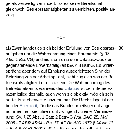
ge als zeit­wei­lig ver­hin­dert, bis es sei­ne Be­reit­schaft,
gleich­wohl Be­triebs­ratstätig­kei­ten zu ver­rich­ten, po­si­tiv an­
zeigt.
- 9 -
(1) Zwar han­delt es sich bei der Erfüllung von Be­triebs­rats­
30
auf­ga­ben um die Wahr­neh­mung ei­nes Eh­ren­amts
(§ 37
Abs. 1 Be­trVG)
und nicht um ei­ne dem Ur­laubs­zweck ent­
ge­gen­ste­hen­de Er­werbstätig­keit iSv. § 8 BUrlG. Es wi­der­
spräche aber dem auf Er­ho­lung aus­ge­rich­te­ten Sinn der
Be­frei­ung von der Ar­beits­pflicht, nicht zu­gleich von der Be­
triebs­ratstätig­keit be­freit zu sein. Die Wahr­neh­mung des
Be­triebs­rats­amts während des
Ur­laubs
ist dem Be­triebs­
rats­mit­glied des­halb, auch wenn sie ob­jek­tiv möglich sein
soll­te, ty­pi­scher­wei­se un­zu­mut­bar. Die Rechts­la­ge ist der
bei der
El­tern­zeit
, für die das Bun­de­sar­beits­ge­richt an­ge­
nom­men hat, sie führe nicht zwin­gend zu ei­ner Ver­hin­de­
rung iSv. § 25 Abs. 1 Satz 2 Be­trVG
(vgl. BAG 25. Mai
2005 - 7 ABR 45/04 - Rn. 17, AP Be­trVG 1972 § 24 Nr. 13
= EzA Be­trVG 2001 § 40 Nr. 9)
, schon des­halb nicht ver­