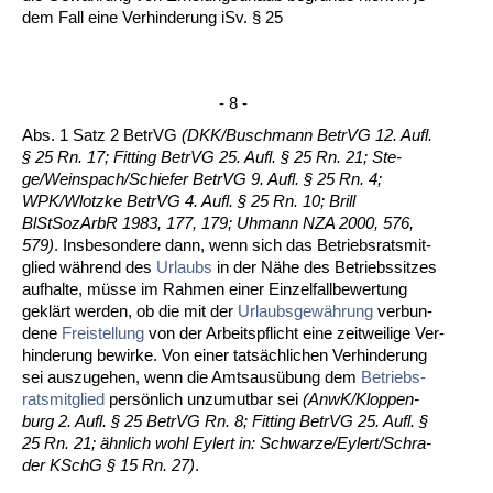
dem Fall ei­ne Ver­hin­de­rung iSv. § 25
- 8 -
Abs. 1 Satz 2 Be­trVG
(DKK/Busch­mann Be­trVG 12. Aufl.
§ 25 Rn. 17; Fit­ting Be­trVG 25. Aufl. § 25 Rn. 21; Ste­
ge/Wein­s­pach/Schie­fer Be­trVG 9. Aufl. § 25 Rn. 4;
WPK/Wlotz­ke Be­trVG 4. Aufl. § 25 Rn. 10; Brill
BlStSozArbR 1983, 177, 179; Uh­mann NZA 2000, 576,
579)
. Ins­be­son­de­re dann, wenn sich das Be­triebs­rats­mit­
glied während des
Ur­laubs
in der Nähe des Be­triebs­sit­zes
auf­hal­te, müsse im Rah­men ei­ner Ein­zel­fall­be­wer­tung
geklärt wer­den, ob die mit der
Ur­laubs­gewährung
ver­bun­
de­ne
Frei­stel­lung
von der Ar­beits­pflicht ei­ne zeit­wei­li­ge Ver­
hin­de­rung be­wir­ke. Von ei­ner tatsächli­chen Ver­hin­de­rung
sei aus­zu­ge­hen, wenn die Amts­ausübung dem
Be­triebs­
rats­mit­glied
persönlich un­zu­mut­bar sei
(AnwK/Klop­pen­
burg 2. Aufl. § 25 Be­trVG Rn. 8; Fit­ting Be­trVG 25. Aufl. §
25 Rn. 21; ähn­lich wohl Ey­lert in: Schwar­ze/Ey­lert/Schra­
der KSchG § 15 Rn. 27)
.