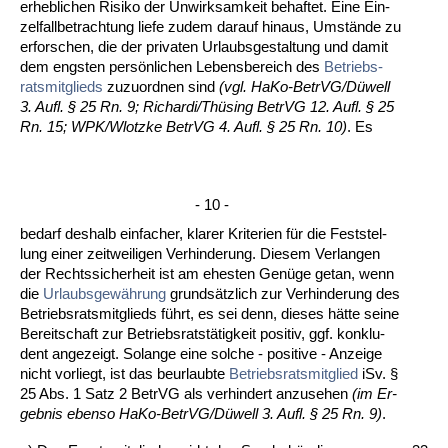
er­heb­li­chen Ri­si­ko der Un­wirk­sam­keit be­haf­tet. Ei­ne Ein­
zel­fall­be­trach­tung lie­fe zu­dem dar­auf hin­aus, Umstände zu
er­for­schen, die der pri­va­ten Ur­laubs­ge­stal­tung und da­mit
dem engs­ten persönli­chen Le­bens­be­reich des
Be­triebs­
rats­mit­glieds
zu­zu­ord­nen sind
(vgl. Ha­Ko-Be­trVG/Düwell
3. Aufl. § 25 Rn. 9; Ri­char­di/Thüsing Be­trVG 12. Aufl. § 25
Rn. 15; WPK/Wlotz­ke Be­trVG 4. Aufl. § 25 Rn. 10)
. Es
- 10 -
be­darf des­halb ein­fa­cher, kla­rer Kri­te­ri­en für die Fest­stel­
lung ei­ner zeit­wei­li­gen Ver­hin­de­rung. Die­sem Ver­lan­gen
der Rechts­si­cher­heit ist am ehes­ten Genüge ge­tan, wenn
die
Ur­laubs­gewährung
grundsätz­lich zur Ver­hin­de­rung des
Be­triebs­rats­mit­glieds führt, es sei denn, die­ses hätte sei­ne
Be­reit­schaft zur Be­triebs­ratstätig­keit po­si­tiv, ggf. kon­klu­
dent an­ge­zeigt. So­lan­ge ei­ne sol­che - po­si­ti­ve - An­zei­ge
nicht vor­liegt, ist das be­ur­laub­te
Be­triebs­rats­mit­glied
iSv. §
25 Abs. 1 Satz 2 Be­trVG als ver­hin­dert an­zu­se­hen
(im Er­
geb­nis eben­so Ha­Ko-Be­trVG/Düwell 3. Aufl. § 25 Rn. 9)
.