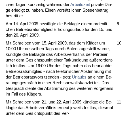
zwei Ta­gen kurz­zei­tig während der
Ar­beits­zeit
pri­va­te Din­
ge er­le­digt zu ha­ben. Ei­nen vorsätz­li­chen Spe­sen­be­trug
be­stritt er.
Am 14. April 2009 be­wil­lig­te die Be­klag­te ei­nem or­dent­li­
9
chen Be­triebs­rats­mit­glied Er­ho­lungs­ur­laub für den 15. und
den 20. April 2009.
Mit Schrei­ben vom 15. April 2009, das dem Kläger um
10
10:00 Uhr des­sel­ben Tags durch Bo­ten zu­ge­stellt wur­de,
kündig­te die Be­klag­te das Ar­beits­verhält­nis der Par­tei­en
un­ter dem Ge­sichts­punkt ei­ner Tatkündi­gung außeror­dent­
lich frist­los. Um 16:00 Uhr des Tags nahm das be­ur­laub­te
Be­triebs­rats­mit­glied - nach te­le­fo­ni­scher Ab­stim­mung mit
der Be­triebs­rats­vor­sit­zen­den - trotz
Ur­laubs
an ei­nem Be­
ra­tungs­gespräch in ei­ner Rechts­an­walts­kanz­lei teil. Das
Gespräch dien­te der Ab­stim­mung des wei­te­ren Vor­ge­hens
im Fall des Klägers.
Mit Schrei­ben vom 21. und 22. April 2009 kündig­te die Be­
11
klag­te das Ar­beits­verhält­nis er­neut je­weils frist­los, dies­mal
un­ter dem Ge­sichts­punkt des Ver-