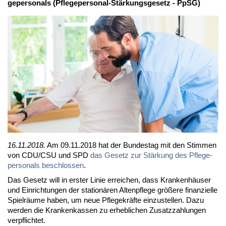
ge­per­so­nals (Pfle­ge­per­so­nal-Stär­kungs­ge­setz - PpSG)
16.11.2018.
Am 09.11.2018 hat der Bun­des­tag mit den Stim­men
von CDU/CSU und SPD
das Ge­setz zur Stär­kung des Pfle­ge­
per­so­nals be­schlos­sen
.
Das Ge­setz will in ers­ter Li­nie er­rei­chen, dass Kran­ken­häu­ser
und Ein­rich­tun­gen der sta­tio­nä­ren Al­ten­pfle­ge grö­ße­re fi­nan­zi­el­le
Spiel­räu­me ha­ben, um neue Pfle­ge­kräf­te ein­zu­stel­len. Da­zu
wer­den die Kran­ken­kas­sen zu er­heb­li­chen Zu­satz­zah­lun­gen
ver­pflich­tet.