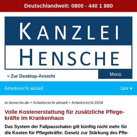
Deutschlandweit:
0800 - 440 1 880
Menü
» Zur Desktop-Ansicht
Arbeitsrecht aktuell
Jahr
m.hensche.de
>
Arbeitsrecht aktuell
>
Arbeitsrecht 2018
Vol­le Kos­ten­er­stat­tung für zu­sätz­li­che Pfle­ge­
kräf­te im Kran­ken­haus
Das Sys­tem der Fall­pau­scha­len gilt künf­tig nicht mehr für
die Kos­ten für Pfle­ge­kräf­te: Ge­setz zur Stär­kung des Pfle­