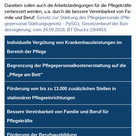
Da­ne­ben sol­len auch die Ar­beits­be­din­gun­gen für die Pfle­ge­kräf­te
ver­bes­sert wer­den, u.a. durch die bes­se­re Ver­ein­bar­keit von Fa­
mi­lie und Be­ruf:
Ge­setz zur Stär­kung des Pfle­ge­per­so­nals (Pfle­
ge­per­so­nal-Stär­kungs­ge­setz - PpSG), Ge­setz­ent­wurf der Bun­
des­re­gie­rung, vom 24.09.2018, BT Drucks.19/4453
.
Individuelle Vergütung von Krankenhausleistungen im
Bereich der Pflege
Begrenzung der Pflegepersonalkostenerstattung auf die
„Pflege am Bett“
Förderung von bis zu 13.000 zusätzlichen Stellen in
stationären Pflegeeinrichtungen
Bessere Vereinbarkeit von Familie und Beruf für
Pflegekräfte
Förderung der Berufsausbildung