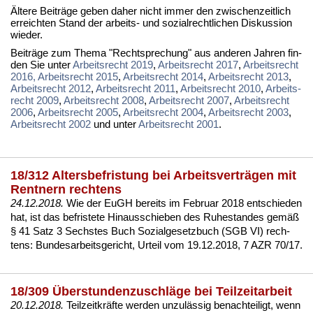
Äl­te­re Bei­trä­ge ge­ben da­her nicht im­mer den zwi­schen­zeit­lich
er­reich­ten Stand der ar­beits- und so­zi­al­recht­li­chen Dis­kus­si­on
wie­der.
Bei­trä­ge zum The­ma "Recht­spre­chung" aus an­de­ren Jah­ren fin­
den Sie un­ter
Ar­beits­recht 2019
,
Ar­beits­recht 2017
,
Ar­beits­recht
2016,
Ar­beits­recht 2015
,
Ar­beits­recht 2014
,
Ar­beits­recht 2013
,
Ar­beits­recht 2012
,
Ar­beits­recht 2011
,
Ar­beits­recht 2010
,
Ar­beits­
recht 2009
,
Ar­beits­recht 2008
,
Ar­beits­recht 2007
,
Ar­beits­recht
2006
,
Ar­beits­recht 2005
,
Ar­beits­recht 2004
,
Ar­beits­recht 2003
,
Ar­beits­recht 2002
und un­ter
Ar­beits­recht 2001
.
18/312 Altersbefristung bei Arbeitsverträgen mit
Rentnern rechtens
24.12.2018.
Wie der
EuGH be­reits im Fe­bru­ar 2018 ent­schie­den
hat
, ist das be­fris­te­te Hin­aus­schie­ben des Ru­he­stan­des gemäß
§ 41 Satz 3 Sechs­tes Buch So­zi­al­ge­setz­buch (SGB VI)
rech­
tens:
Bun­des­ar­beits­ge­richt, Ur­teil vom 19.12.2018, 7 AZR 70/17
.
18/309 Überstundenzuschläge bei Teilzeitarbeit
20.12.2018.
Teil­zeit­kräfte
wer­den un­zulässig be­nach­tei­ligt, wenn