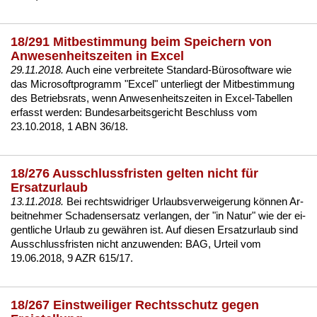
18/291 Mitbestimmung beim Speichern von
Anwesenheitszeiten in Excel
29.11.2018.
Auch ei­ne ver­brei­te­te Stan­dard-Büro­soft­ware wie
das Mi­cro­soft­pro­gramm "Ex­cel" un­ter­liegt der
Mit­be­stim­mung
des Be­triebs­rats
, wenn An­we­sen­heits­zei­ten in Ex­cel-Ta­bel­len
er­fasst wer­den:
Bun­des­ar­beits­ge­richt Be­schluss vom
23.10.2018, 1 ABN 36/18
.
18/276 Ausschlussfristen gelten nicht für
Ersatzurlaub
13.11.2018.
Bei rechts­wid­ri­ger Ur­laubs­ver­wei­ge­rung können Ar­
beit­neh­mer Scha­dens­er­satz ver­lan­gen, der "in Na­tur" wie der ei­
gent­li­che Ur­laub zu gewähren ist. Auf die­sen Er­satz­ur­laub sind
Aus­schluss­fris­ten
nicht an­zu­wen­den:
BAG, Ur­teil vom
19.06.2018, 9 AZR 615/17
.
18/267 Einstweiliger Rechtsschutz gegen