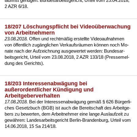
lauf­frist genügen:
Bun­des­ar­beits­ge­richt, Ur­teil vom 25.04.2018,
2 AZR 6/18
.
18/207 Löschungspflicht bei Videoüberwachung
von Arbeitnehmern
23.08.2018.
Of­fen und rechtmäßig er­stell­te Vi­deo­auf­nah­men
von öffent­lich zugäng­li­chen Ver­kaufsräum­en können noch Mo­
na­te nach der Auf­zeich­nung aus­ge­wer­tet wer­den:
Bun­des­ar­
beits­ge­richt, Ur­teil vom 23.08.2018, 2 AZR 133/18 (Pres­se­mel­
dung des Ge­richts)
.
18/203 Interessenabwägung bei
außerordentlicher Kündigung und
Arbeitgeberverhalten
17.08.2018.
Bei der In­ter­es­sen­abwägung gemäß
§ 626 Bürger­li­
ches Ge­setz­buch (BGB)
ist auch die Be­reit­schaft des Ar­beit­ge­
bers zu be­wer­ten, dem Ar­beit­neh­mer ei­ne lan­ge Aus­lauf­zeit zu
gewähren:
Lan­des­ar­beits­ge­richt Ber­lin-Bran­den­burg, Ur­teil vom
14.06.2018, 15 Sa 214/18
.