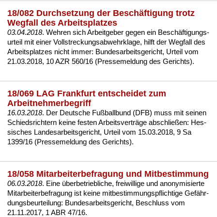
18/082 Durchsetzung der Beschäftigung trotz
Wegfall des Arbeitsplatzes
03.04.2018
. Weh­ren sich Ar­beit­ge­ber ge­gen ein Beschäfti­gungs­
ur­teil mit ei­ner Voll­stre­ckungs­ab­wehr­kla­ge, hilft der Weg­fall des
Ar­beits­plat­zes nicht im­mer:
Bun­des­ar­beits­ge­richt, Ur­teil vom
21.03.2018, 10 AZR 560/16 (Pres­se­mel­dung des Ge­richts)
.
18/069 LAG Frankfurt entscheidet zum
Arbeitnehmerbegriff
16.03.2018
. Der Deut­sche Fußball­bund (DFB) muss mit sei­nen
Schieds­rich­tern kei­ne fes­ten Ar­beits­verträge ab­sch­ließen:
Hes­
si­sches Lan­des­ar­beits­ge­richt, Ur­teil vom 15.03.2018, 9 Sa
1399/16 (Pres­se­mel­dung des Ge­richts)
.
18/058 Mitarbeiterbefragung und Mitbestimmung
06.03.2018
. Ei­ne über­be­trieb­li­che, frei­wil­li­ge und an­ony­mi­sier­te
Mit­ar­bei­ter­be­fra­gung ist kei­ne mit­be­stim­mungs­pflich­ti­ge Gefähr­
dungs­be­ur­tei­lung:
Bun­des­ar­beits­ge­richt, Be­schluss vom
21.11.2017, 1 ABR 47/16
.