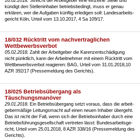
16.02.2018.
Streicht der Ar­beit­ge­ber ei­ne ein­zel­ne Stel­le und
kündigt den Stel­len­in­ha­ber be­triebs­be­dingt
, muss er ge­nau
erklären, wer die Auf­ga­ben künf­tig er­le­di­gen soll:
Lan­des­ar­beits­
ge­richt Köln, Ur­teil vom 13.10.2017, 4 Sa 109/17
.
18/032 Rücktritt vom nachvertraglichen
Wettbewerbsverbot
05.02.2018.
Zahlt der Ar­beit­ge­ber die Ka­ren­zentschädi­gung
nicht pünkt­lich, kann der Ar­beit­neh­mer mit ei­nem Rück­tritt vom
Wett­be­werbs­ver­bot
re­agie­ren:
BAG, Ur­teil vom 31.01.2018,10
AZR 392/17 (Pres­se­mel­dung des Ge­richts)
.
18/025 Betriebsübergang als
Täuschungsmanöver
29.01.2018
. Ein
Be­triebsüber­gang
setzt vor­aus, dass die ar­beit­
ge­bermäßige Lei­tungs­macht auf ei­nen neu­en In­ha­ber über­geht.
Das ist nicht der Fall, wenn sich der Be­triebs­in­ha­ber durch ei­ne
Be­triebsführungs­ge­sell­schaft ver­tre­ten lässt:
Bun­des­ar­beits­ge­
richt, Ur­teil vom 25.01.2018, 8 AZR 338/16 (Pres­se­mel­dung des
Ge­richts)
.