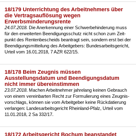
18/179 Unterrichtung des Arbeitnehmers über
die Vertragsauflösung wegen
Erwerbsminderungsrente
24.07.2018.
Die An­er­ken­nung ei­ner
Schwer­be­hin­de­rung
muss
für den
er­wei­ter­ten Be­en­di­gungs­schutz
nicht schon zum Zeit­
punkt des Ren­ten­be­scheids be­an­tragt sein, son­dern erst bei der
Be­en­di­gungs­mit­tei­lung des Ar­beit­ge­bers:
Bun­des­ar­beits­ge­richt,
Ur­teil vom 16.01.2018, 7 AZR 622/15
.
18/178 Beim Zeugnis müssen
Ausstellungsdatum und Beendigungsdatum
nicht immer übereinstimmen
23.07.2018
. Ma­chen Ar­beit­neh­mer jah­re­lang kei­nen Ge­brauch
von ei­nem ver­ein­bar­ten Recht zur For­mu­lie­rung ei­nes
Zeug­nis­
vor­schlags
, können sie vom Ar­beit­ge­ber kei­ne Rück­da­tie­rung
ver­lan­gen:
Lan­des­ar­beits­ge­richt Rhein­land-Pfalz, Ur­teil vom
11.01.2018, 2 Sa 332/17
.
18/172 Arbeitsgericht Bochum beanstandet