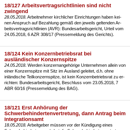
18/127 Arbeitsvertragsrichtlinien sind nicht
zwingend
28.05.2018
. Ar­beit­neh­mer kirch­li­cher Ein­rich­tun­gen ha­ben kei­
nen An­spruch auf Be­zah­lung gemäß den je­weils gel­ten­den Ar­
beits­ver­trags­richt­li­ni­en (AVR):
Bun­des­ar­beits­ge­richt, Ur­teil vom
24.05.2018, 6 AZR 308/17 (Pres­se­mel­dung des Ge­richts)
.
18/124 Kein Konzernbetriebsrat bei
ausländischer Konzernspitze
24.05.2018
. Wer­den kon­zern­an­gehöri­ge Un­ter­neh­men al­lein von
ei­ner Kon­zern­spit­ze mit Sitz im Aus­land ge­lei­tet, d.h. oh­ne
inländi­sche Teil­kon­zern­spit­ze, ist kein Kon­zern­be­triebs­rat zu er­
rich­ten:
Bun­des­ar­beits­ge­richt, Be­schluss vom 23.05.2018, 7
ABR 60/16 (Pres­se­mel­dung des BAG)
.
18/121 Erst Anhörung der
Schwerbehindertenvertretung, dann Antrag beim
Integrationsamt
18.05.2018.
Ar­beit­ge­ber müssen vor der Kündi­gung ei­nes