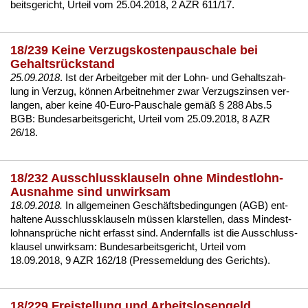
beits­ge­richt, Ur­teil vom 25.04.2018, 2 AZR 611/17
.
18/239 Keine Verzugskostenpauschale bei
Gehaltsrückstand
25.09.2018
. Ist der Ar­beit­ge­ber mit der
Lohn- und Ge­halts­zah­
lung in Ver­zug
, können Ar­beit­neh­mer zwar Ver­zugs­zin­sen ver­
lan­gen, aber kei­ne 40-Eu­ro-Pau­scha­le gemäß
§ 288 Abs.5
BGB
:
Bun­des­ar­beits­ge­richt, Ur­teil vom 25.09.2018, 8 AZR
26/18
.
18/232 Ausschlussklauseln ohne Mindestlohn-
Ausnahme sind unwirksam
18.09.2018.
In
all­ge­mei­nen Geschäfts­be­din­gun­gen (AGB)
ent­
hal­te­ne
Aus­schluss­klau­seln
müssen klar­stel­len, dass
Min­dest­
lohn­ansprüche
nicht er­fasst sind. An­dern­falls ist die Aus­schluss­
klau­sel un­wirk­sam:
Bun­des­ar­beits­ge­richt, Ur­teil vom
18.09.2018, 9 AZR 162/18 (Pres­se­mel­dung des Ge­richts)
.
18/229 Freistellung und Arbeitslosengeld