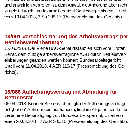
und an­walt­lich ver­tre­ten ist, dem An­walt die Anhörung aber nicht
zu­ge­lei­tet wird:
Lan­des­ar­beits­ge­richt Schles­wig-Hol­stein, Ur­teil
vom 13.04.2018, 3 Sa 398/17 (Pres­se­mel­dung des Ge­richts)
.
18/091 Verschlechterung des Arbeitsvertrags per
Betriebsvereinbarung?
12.04.2018.
Der Vier­te BAG-Se­nat dis­tan­ziert sich vom Ers­ten
Se­nat, dem zu­fol­ge ar­beits­ver­trag­li­che AGB durch Be­triebs­ver­
ein­ba­run­gen geändert wer­den können:
Bun­des­ar­beits­ge­richt,
Ur­teil vom 11.04.2018, 4 AZR 119/17 (Pres­se­mel­dung des Ge­
richts)
.
18/086 Aufhebungsvertrag mit Abfindung für
Betriebsrat
06.04.2018. Können
Be­triebs­rats­mit­glie­der
Auf­he­bungs­verträge
mit „ho­hen“
Ab­fin­dun­gen
aus­han­deln, liegt im All­ge­mei­nen kei­ne
ver­bo­te­ne Begüns­ti­gung vor:
Bun­des­ar­beits­ge­richt, Ur­teil vom
ei­nen 20.03.2018, 7 AZR 590/16 (Pres­se­mel­dung des Ge­richts)
.