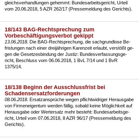
gleichs­ver­hand­lun­gen ge­hemmt:
Bun­des­ar­beits­ge­richt, Ur­teil
vom 20.06.2018, 5 AZR 262/17 (Pres­se­mel­dung des Ge­richts)
.
18/143 BAG-Rechtsprechung zum
Vorbeschäftigungsverbot gekippt
13.06.2018.
Die BAG-Recht­spre­chung, die sach­grund­lo­se Be­
fris­tun­gen nach ei­ner dreijähri­gen Ka­ren­zeit er­laubt, verstößt ge­
gen die Ge­set­zes­bin­dung der Jus­tiz:
Bun­des­ver­fas­sungs­ge­
richt, Be­schluss vom 06.06.2018, 1 BvL 7/14 und 1 BvR
1375/14
.
18/138 Beginn der Ausschlussfrist bei
Schadensersatzforderungen
08.06.2018
. Er­satz­ansprüche we­gen pflicht­wid­ri­ger Her­aus­ga­be
von Fir­men­ei­gen­tum wer­den fällig, so­bald kei­ne Möglich­keit auf
Her­aus­ga­be oder Wert­er­satz mehr be­steht:
Bun­des­ar­beits­ge­
richt, Ur­teil vom 07.06.2018, 8 AZR 96/17 (Pres­se­mel­dung des
Ge­richts).