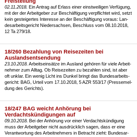
Freistellung
02.11.2018.
Ein An­trag auf Er­lass ei­ner einst­wei­li­gen Verfügung,
mit der der Ar­beit­ge­ber zur
Beschäfti­gung
ver­pflich­tet wird, setzt
kein ge­stei­ger­tes In­ter­es­se an der Beschäfti­gung vor­aus:
Lan­
des­ar­beits­ge­richt Nie­der­sach­sen, Be­schluss vom 08.10.2018,
12 Ta 279/18
.
18/260 Bezahlung von Reisezeiten bei
Auslandsentsendung
23.10.2018.
Ar­beitseinsätze im Aus­land
gehören für vie­le Ar­beit­
neh­mer zum All­tag. Ob Rei­se­zei­ten zu be­zah­len sind, ist aber
oft un­klar. Ein we­nig Licht ins Dun­kel bringt das Bun­des­ar­beits­
ge­richt:
BAG, Ur­teil vom 17.10.2018, 5 AZR 553/17 (Pres­se­mel­
dung des Ge­richts)
.
18/247 BAG weicht Anhörung bei
Verdachtskündigungen auf
09.10.2018.
Bei der Anhörung vor ei­ner
Ver­dachtskündi­gung
muss der Ar­beit­ge­ber nicht aus­drück­lich sa­gen, dass er ei­ne
Ver­ant­wor­tung des Ar­beit­neh­mers in Be­tracht zieht:
Bun­des­ar­