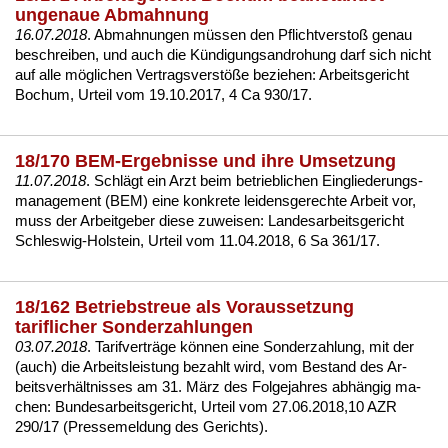
ungenaue Abmahnung
16.07.2018
. Ab­mah­nun­gen müssen den Pflicht­ver­s­toß ge­nau
be­schrei­ben, und auch die Kündi­gungs­an­dro­hung darf sich nicht
auf al­le mögli­chen Ver­trags­verstöße be­zie­hen:
Ar­beits­ge­richt
Bo­chum, Ur­teil vom 19.10.2017, 4 Ca 930/17
.
18/170 BEM-Ergebnisse und ihre Umsetzung
11.07.2018
. Schlägt ein Arzt beim
be­trieb­li­chen Ein­glie­de­rungs­
ma­nage­ment (BEM)
ei­ne kon­kre­te lei­dens­ge­rech­te Ar­beit vor,
muss der Ar­beit­ge­ber die­se zu­wei­sen:
Lan­des­ar­beits­ge­richt
Schles­wig-Hol­stein, Ur­teil vom 11.04.2018, 6 Sa 361/17
.
18/162 Betriebstreue als Voraussetzung
tariflicher Sonderzahlungen
03.07.2018
. Ta­rif­verträge können ei­ne Son­der­zah­lung, mit der
(auch) die Ar­beits­leis­tung be­zahlt wird, vom Be­stand des Ar­
beits­verhält­nis­ses am 31. März des Fol­ge­jah­res abhängig ma­
chen:
Bun­des­ar­beits­ge­richt, Ur­teil vom 27.06.2018,10 AZR
290/17 (Pres­se­mel­dung des Ge­richts)
.