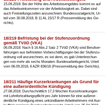
15.09.2018
. Bei der Höhe des
Ar­beits­lo­sen­gel­des
kommt es auf
das Ar­beits­ein­kom­men vor der Ar­beits­lo­sig­keit an. Da­bei sind
auch Frei­stel­lungs­zei­ten an­zu­rech­nen:
Bun­des­so­zi­al­ge­richt, Ur­
teil vom 30.08.2018, B 11 AL 15/17 R (Pres­se­mel­dung des Ge­
richts)
.
18/219 Befristung bei der Stufenzuordnung
gemäß TVöD (VKA)
06.09.2018.
Nach
§ 16 Abs.2 Satz 2 TVöD (VKA)
sind Be­rufs­er­
fah­run­gen aus be­fris­te­ten Vor­beschäfti­gun­gen bei der Stu­fen­zu­
ord­nung voll an­zu­rech­nen, es sei denn, es gab Un­ter­bre­chun­
gen von mehr als sechs Mo­na­ten:
Bun­des­ar­beits­ge­richt, Ur­teil
vom 06.09.2018, 6 AZR 836/16 (Pres­se­mel­dung des Ge­richts)
.
18/211 Häufige Kurzerkrankungen als Grund für
eine außerordentliche Kündigung
27.08.2018.
Durch­schnitt­lich 17,3 Wo­chen Kurz­er­kran­kun­gen
mit Lohn­fort­zah­lungs­pflicht pro Jahr können für ei­ne
außer­or­
dent­li­che Kündi­gung
ei­nes
unkünd­ba­ren Ar­beit­neh­mers
mit Aus­