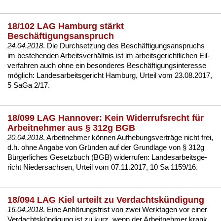
18/102 LAG Hamburg stärkt
Beschäftigungsanspruch
24.04.2018
. Die Durch­set­zung des Beschäfti­gungs­an­spruchs
im be­ste­hen­den Ar­beits­verhält­nis ist im ar­beits­ge­richt­li­chen Eil­
ver­fah­ren auch oh­ne ein be­son­de­res Beschäfti­gungs­in­ter­es­se
möglich:
Lan­des­ar­beits­ge­richt Ham­burg, Ur­teil vom 23.08.2017,
5 Sa­Ga 2/17
.
18/099 LAG Hannover: Kein Widerrufsrecht für
Arbeitnehmer aus § 312g BGB
20.04.2018
. Ar­beit­neh­mer können
Auf­he­bungs­verträge
nicht frei,
d.h. oh­ne An­ga­be von Gründen auf der Grund­la­ge von
§ 312g
Bürger­li­ches Ge­setz­buch (BGB)
wi­der­ru­fen:
Lan­des­ar­beits­ge­
richt Nie­der­sach­sen, Ur­teil vom 07.11.2017, 10 Sa 1159/16
.
18/094 LAG Kiel urteilt zu Verdachtskündigung
16.04.2018
. Ei­ne Anhörungs­frist von zwei Werk­ta­gen vor ei­ner
Ver­dachtskündi­gung
ist zu kurz, wenn der Ar­beit­neh­mer krank