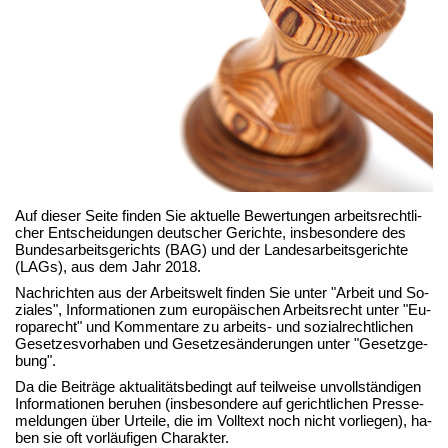
Auf die­ser Sei­te fin­den Sie ak­tu­el­le Be­wer­tun­gen ar­beits­recht­li­
cher Ent­schei­dun­gen deut­scher Ge­rich­te, ins­be­son­de­re des
Bun­des­ar­beits­ge­richts (BAG) und der Lan­des­ar­beits­ge­rich­te
(LAGs), aus dem Jahr 2018.
Nach­rich­ten aus der Ar­beits­welt fin­den Sie un­ter "Ar­beit und So­
zia­les", In­for­ma­tio­nen zum eu­ro­päi­schen Ar­beits­recht un­ter "Eu­
ro­pa­recht" und Kom­men­ta­re zu ar­beits- und so­zi­al­recht­li­chen
Ge­set­zes­vor­ha­ben und Ge­set­zes­än­de­run­gen un­ter "Ge­setz­ge­
bung".
Da die Bei­trä­ge ak­tua­li­täts­be­dingt auf teil­wei­se un­voll­stän­di­gen
In­for­ma­tio­nen be­ru­hen (ins­be­son­de­re auf ge­richt­li­chen Pres­se­
mel­dun­gen über Ur­tei­le, die im Voll­text noch nicht vor­lie­gen), ha­
ben sie oft vor­läu­fi­gen Cha­rak­ter.