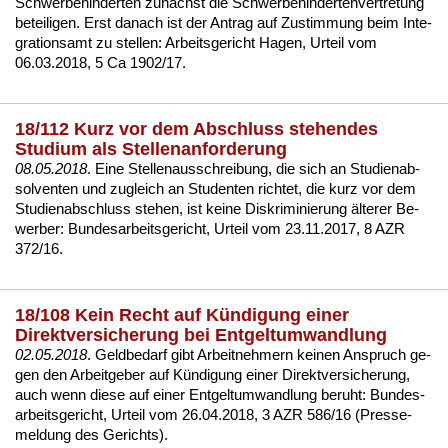
Schwer­be­hin­der­ten
zunächst die
Schwer­be­hin­der­ten­ver­tre­tung
be­tei­li­gen. Erst da­nach ist der An­trag auf Zu­stim­mung beim In­te­
gra­ti­ons­amt zu stel­len:
Ar­beits­ge­richt Ha­gen, Ur­teil vom
06.03.2018, 5 Ca 1902/17
.
18/112 Kurz vor dem Abschluss stehendes
Studium als Stellenanforderung
08.05.2018
. Ei­ne Stel­len­aus­schrei­bung, die sich an Stu­di­en­ab­
sol­ven­ten und zu­gleich an Stu­den­ten rich­tet, die kurz vor dem
Stu­di­en­ab­schluss ste­hen, ist kei­ne
Dis­kri­mi­nie­rung älte­rer Be­
wer­ber
:
Bun­des­ar­beits­ge­richt, Ur­teil vom 23.11.2017, 8 AZR
372/16
.
18/108 Kein Recht auf Kündigung einer
Direktversicherung bei Entgeltumwandlung
02.05.2018
. Geld­be­darf gibt Ar­beit­neh­mern kei­nen An­spruch ge­
gen den Ar­beit­ge­ber auf Kündi­gung ei­ner Di­rekt­ver­si­che­rung,
auch wenn die­se auf ei­ner
Ent­gelt­um­wand­lung
be­ruht:
Bun­des­
ar­beits­ge­richt, Ur­teil vom 26.04.2018, 3 AZR 586/16 (Pres­se­
mel­dung des Ge­richts)
.