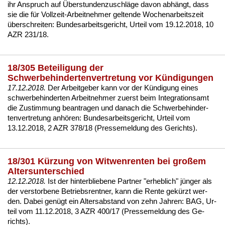
ihr An­spruch auf Über­stun­den­zu­schläge da­von abhängt, dass
sie die für Voll­zeit-Ar­beit­neh­mer gel­ten­de Wo­chen­ar­beits­zeit
über­schrei­ten:
Bun­des­ar­beits­ge­richt, Ur­teil vom 19.12.2018, 10
AZR 231/18.
18/305 Beteiligung der
Schwerbehindertenvertretung vor Kündigungen
17.12.2018.
Der Ar­beit­ge­ber kann vor der Kündi­gung ei­nes
schwer­be­hin­der­ten Ar­beit­neh­mer
zu­erst beim In­te­gra­ti­ons­amt
die Zu­stim­mung be­an­tra­gen und da­nach die
Schwer­be­hin­der­
ten­ver­tre­tung
anhören: Bun­des­ar­beits­ge­richt, Ur­teil vom
13.12.2018, 2 AZR 378/18 (Pres­se­mel­dung des Ge­richts).
18/301 Kürzung von Witwenrenten bei großem
Altersunterschied
12.12.2018.
Ist der hin­ter­blie­be­ne Part­ner "er­heb­lich" jünger als
der ver­stor­be­ne
Be­triebs­rent­ner
, kann die Ren­te gekürzt wer­
den. Da­bei genügt ein Al­ters­ab­stand von zehn Jah­ren:
BAG, Ur­
teil vom 11.12.2018, 3 AZR 400/17 (Pres­se­mel­dung des Ge­
richts)
.