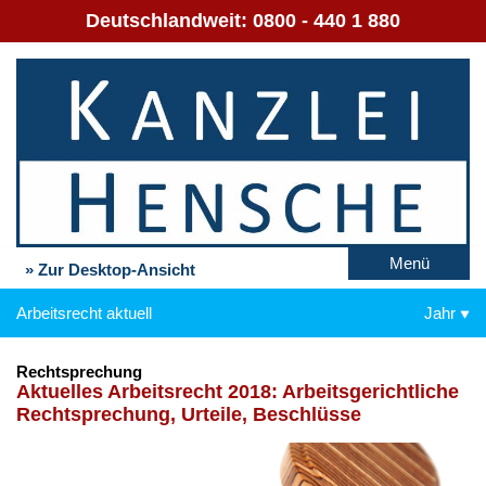
Deutschlandweit:
0800 - 440 1 880
Menü
» Zur Desktop-Ansicht
Arbeitsrecht aktuell
Jahr
Rechtsprechung
Ak­tu­el­les Ar­beits­recht 2018: Ar­beits­ge­richt­li­che
Recht­spre­chung, Ur­tei­le, Be­schlüs­se