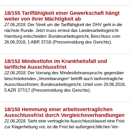
18/155 Tariffähigkeit einer Gewerkschaft hängt
weiter von ihrer Mächtigkeit ab
27.06.2018
. Der Streit um die Ta­riffähig­keit der DHV geht in die
nächs­te Run­de. Jetzt muss er­neut das Lan­des­ar­beits­ge­richt
Ham­burg ent­schei­den:
Bun­des­ar­beits­ge­richt, Be­schluss vom
26.06.2018, 1 ABR 37/16 (Pres­se­mel­dung des Ge­richts)
.
18/152 Mindestlohn im Krankheitsfall und
tarifliche Ausschlussfrist
22.06.2018
. Der Vor­rang des
Min­dest­lohn­an­spruchs
ge­genüber
be­schränken­den „Ver­ein­ba­run­gen“ be­trifft auch ta­rif­ver­trag­li­che
Aus­schluss­fris­ten
:
Bun­des­ar­beits­ge­richt, Ur­teil vom 20.06.2018,
5 AZR 377/17 (Pres­se­mel­dung des Ge­richts)
.
18/150 Hemmung einer arbeitsvertraglichen
Ausschlussfrist durch Vergleichsverhandlungen
21.06.2018.
Sieht ei­ne
ver­trag­li­che Aus­schluss­klau­sel
ei­ne Frist
zur Kla­ger­he­bung vor, ist die Frist bei außer­ge­richt­li­chen Ver­