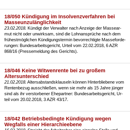
18/050 Kündigung im Insolvenzverfahren bei
Masseunzulänglichkeit
23.02.2018.
Kündigt der Ver­wal­ter nach An­zei­ge der Mas­se­ar­
mut nicht oder un­wirk­sam, sind die Lohn­ansprüche nach dem
frühestmögli­chen Kündi­gungs­ter­min be­vor­rech­tig­te Mas­se­for­de­
run­gen:
Bun­des­ar­beits­ge­richt, Ur­teil vom 22.02.2018, 6 AZR
868/16 (Pres­se­mel­dung des Ge­richts)
.
18/046 Keine Witwenrente bei zu großem
Altersunterschied
21.02.2018.
Al­ters­ab­stands­klau­seln können Hin­ter­blie­be­ne vom
Ren­ten­be­zug aus­sch­ließen, wenn sie mehr als 15 Jah­re jünger
sind als ihr ver­stor­be­ner Ehe­part­ner:
Bun­des­ar­beits­ge­richt, Ur­
teil vom 20.02.2018, 3 AZR 43/17
.
18/042 Betriebsbedingte Kündigung wegen
Wegfalls einer Hierarchieebene