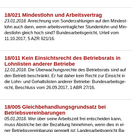
18/021 Mindestlohn und Arbeitsvertrag
23.01.2018.
An­rech­nung von Son­der­zah­lun­gen auf den
Min­dest­
lohn
auch dann, wenn ar­beits­ver­trag­li­cher St­un­den­lohn und Min­
dest­lohn gleich hoch sind?
Bun­des­ar­beits­ge­richt, Ur­teil vom
11.10.2017, 5 AZR 621/16
.
18/011 Kein Einsichtsrecht des Betriebsrats in
Lohnlisten anderer Betriebe
12.01.2018
. Die Über­wa­chungs­rech­te des Be­triebs­rats sind auf
den Be­trieb be­schränkt. Er hat da­her kein Recht zur Ein­sicht in
die Lohn- und Ge­halts­lis­ten an­de­rer Be­trie­be:
Bun­des­ar­beits­ge­
richt, Be­schluss vom 26.09.2017, 1 ABR 27/16
.
18/005 Gleichbehandlungsgrundsatz bei
Betriebsvereinbarungen
05.01.2018.
Wer über sei­ne Ar­beits­zeit frei ent­schei­den kann,
muss Ab­stri­che bei der Be­zah­lung hin­neh­men, wenn dies in ei­
ner Be­triebs­ver­ein­ba­rung ge­re­gelt ist:
Lan­des­ar­beits­ge­richt Ba­