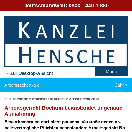
Deutschlandweit:
0800 - 440 1 880
Menü
» Zur Desktop-Ansicht
Arbeitsrecht aktuell
Jahr
m.hensche.de
>
Arbeitsrecht aktuell
>
Arbeitsrecht 2018
Ar­beits­ge­richt Bo­chum be­an­stan­det un­ge­naue
Ab­mah­nung
Ei­ne Ab­mah­nung darf nicht pau­schal Ver­stö­ße ge­gen ar­
beits­ver­trag­li­che Pflich­ten be­an­stan­den: Ar­beits­ge­richt Bo­