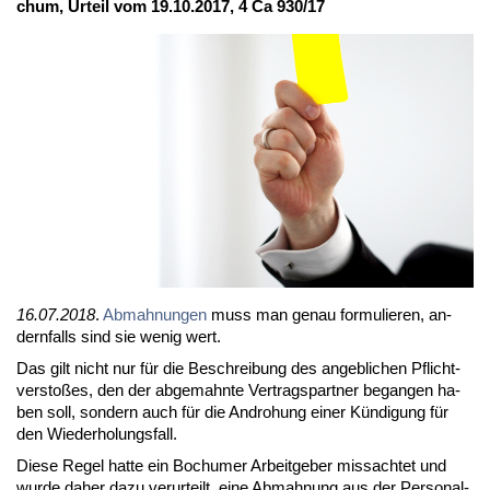
chum, Ur­teil vom 19.10.2017, 4 Ca 930/17
16.07.2018
.
Ab­mah­nun­gen
muss man ge­nau for­mu­lie­ren, an­
dern­falls sind sie we­nig wert.
Das gilt nicht nur für die Be­schrei­bung des an­geb­li­chen Pflicht­
ver­sto­ßes, den der ab­ge­mahn­te Ver­trags­part­ner be­gan­gen ha­
ben soll, son­dern auch für die An­dro­hung ei­ner Kün­di­gung für
den Wie­der­ho­lungs­fall.
Die­se Re­gel hat­te ein Bo­chu­mer Ar­beit­ge­ber miss­ach­tet und
wur­de da­her da­zu ver­ur­teilt, ei­ne Ab­mah­nung aus der Per­so­nal­