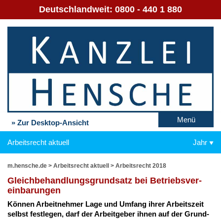
Deutschlandweit:
0800 - 440 1 880
Menü
» Zur Desktop-Ansicht
Arbeitsrecht aktuell
Jahr
m.hensche.de
>
Arbeitsrecht aktuell
>
Arbeitsrecht 2018
Gleich­be­hand­lungs­grund­satz bei Be­triebs­ver­
ein­ba­run­gen
Kön­nen Ar­beit­neh­mer La­ge und Um­fang ih­rer Ar­beits­zeit
selbst fest­le­gen, darf der Ar­beit­ge­ber ih­nen auf der Grund­