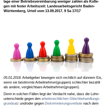
la­ge ei­ner Be­triebs­ver­ein­ba­rung we­ni­ger zah­len als Kol­le­
gen mit fes­ter Ar­beits­zeit: Lan­des­ar­beits­ge­richt Ba­den-
Würt­tem­berg, Ur­teil vom 13.09.2017, 9 Sa 17/17
05.01.2018.
Ar­beit­ge­ber be­we­gen sich recht­lich auf dün­nem Eis,
wenn sie be­stimm­te Ar­beit­neh­mer(grup­pen) schlech­ter be­zahlt
als an­de­re, ver­gleich­ba­re Ar­beit­neh­mer(grup­pen).
Denn in sol­chen Fäl­len liegt der Ver­dacht na­he, dass die Lohn­
un­ter­schie­de ge­gen den
ar­beits­recht­li­chen Gleich­be­hand­lungs­
grund­satz
und/oder ge­gen
Dis­kri­mi­nie­rungs­ver­bo­te
nach dem