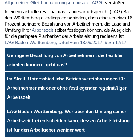
All­ge­mei­nen Gleich­be­hand­lungs­grund­satz (AGG)
ver­sto­ßen.
In ei­nem ak­tu­el­len Fall hat das Lan­des­ar­beits­ge­richt (LAG) Ba­
den-Würt­tem­berg al­ler­dings ent­schie­den, dass ei­ne um et­wa 16
Pro­zent ge­rin­ge­re Be­zah­lung von Ar­beit­neh­mern, die La­ge und
Um­fang ih­rer
Ar­beits­zeit
selbst fest­le­gen kön­nen, als Aus­gleich
für die ge­rin­ge­re Plan­bar­keit der Ar­beits­leis­tung rech­tens ist:
LAG Ba­den-Würt­tem­berg, Ur­teil vom 13.09.2017, 9 Sa 17/17
.
Geringere Bezahlung von Arbeitnehmern, die flexibler
arbeiten können - geht das?
Im Streit: Unterschiedliche Betriebsvereinbarungen für
Arbeitnehmer mit oder ohne festliegender regelmäßiger
Arbeitszeit
LAG Baden-Württemberg: Wer über den Umfang seiner
Arbeitszeit frei entscheiden kann, dessen Arbeitsleistung
ist für den Arbeitgeber weniger wert