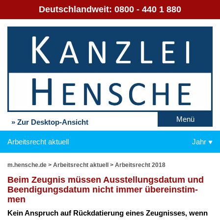
Deutschlandweit:
0800 - 440 1 880
Menü
» Zur Desktop-Ansicht
Arbeitsrecht aktuell
Jahr
m.hensche.de
>
Arbeitsrecht aktuell
>
Arbeitsrecht 2018
Beim Zeug­nis müs­sen Aus­stel­lungs­da­tum und
Be­en­di­gungs­da­tum nicht im­mer über­ein­stim­
men
Kein An­spruch auf Rück­da­tie­rung ei­nes Zeug­nis­ses, wenn