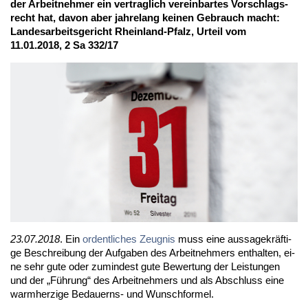
der Ar­beit­neh­mer ein ver­trag­lich ver­ein­bar­tes Vor­schlags­
recht hat, da­von aber jah­re­lang kei­nen Ge­brauch macht:
Lan­des­ar­beits­ge­richt Rhein­land-Pfalz, Ur­teil vom
11.01.2018, 2 Sa 332/17
23.07.2018
. Ein
or­dent­li­ches Zeug­nis
muss ei­ne aus­sa­ge­kräf­ti­
ge Be­schrei­bung der Auf­ga­ben des Ar­beit­neh­mers ent­hal­ten, ei­
ne sehr gu­te oder zu­min­dest gu­te Be­wer­tung der Leis­tun­gen
und der „Füh­rung“ des Ar­beit­neh­mers und als Ab­schluss ei­ne
warm­her­zi­ge Be­dau­erns- und Wunsch­for­mel.