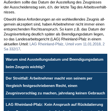
Au­ßer­dem soll­te das Da­tum der Aus­stel­lung des Zeug­nis­ses
der Aus­schei­dens­tag sein, d.h. der letz­te Tag des Ar­beits­ver­hält­
nis­ses.
Ob­wohl die­se An­for­de­run­gen an ein wohl­wol­len­des Zeug­nis all­
ge­mein ak­zep­tiert sind, ha­ben Ar­beit­neh­mer nicht im­mer ei­nen
ent­spre­chen­den Rechts­an­spruch. So kann z.B. das Da­tum der
Zeug­nis­er­tei­lung deut­lich spä­ter als Be­en­di­gungs­da­tum lie­gen,
so das Lan­des­ar­beits­ge­richt (LAG) Rhein­land-Pfalz in ei­nem
ak­tu­el­len Ur­teil:
LAG Rhein­land-Pfalz, Ur­teil vom 11.01.2018, 2
Sa 332/17
.
Warum sind Ausstellungsdatum und Beendigungsdatum
beim Zeugnis wichtig?
Der Streitfall: Arbeitnehmer macht von seinem per
Vergleich festgeschriebenen Recht, einen
Zeugnisvorschlag zu machen, jahrelang keinen Gebrauch
LAG Rheinland-Pfalz: Kein Anspruch auf Rückdatierung