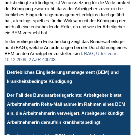
heits­be­dingt zu kün­di­gen, ist Vor­aus­set­zung für die Wirk­sam­keit
der Kün­di­gung zwar nicht, dass der Ar­beit­ge­ber zu­vor ein be­
trieb­li­ches Ein­glie­de­rungs­ma­nage­ment er­folg­los durch­ge­führt
hat, al­ler­dings spielt es für die Wirk­sam­keit der Kün­di­gung den­
noch oft ei­ne ent­schei­den­de Rol­le, ob und wie der Ar­beit­ge­ber
ein BEM ver­sucht hat.
In der vor­lie­gen­den Ent­schei­dung zeigt das Bun­des­ar­beits­ge­
richt (BAG), wel­che An­for­de­run­gen bei der Durch­füh­rung ei­nes
BEM an den Ar­beit­ge­ber zu stel­len sind:
BAG, Ur­teil vom
10.12.2009, 2 AZR 400/08
.
Betriebliches Eingliederungsmanagement (BEM) und
krankheitsbedingte Kündigung
Der Fall des Bundesarbetisgerichts: Arbeitgeber bietet
Arbeitnehmerin Reha-Maßnahme im Rahmen eines BEM
ein, die Arbeitnehmerin verweigert. Arbeitgeber kündigt
Arbeitnehmerin daraufhin krankheitsbedingt.