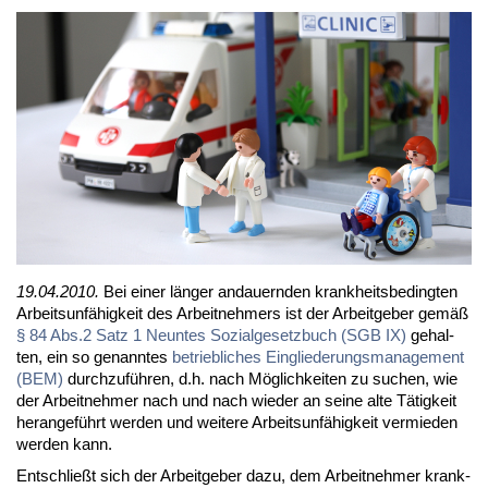
19.04.2010.
Bei ei­ner län­ger an­dau­ern­den krank­heits­be­ding­ten
Ar­beits­un­fä­hig­keit des Ar­beit­neh­mers ist der Ar­beit­ge­ber ge­mäß
§ 84 Abs.2 Satz 1 Neun­tes So­zi­al­ge­setz­buch (SGB IX)
ge­hal­
ten, ein so ge­nann­tes
be­trieb­li­ches Ein­glie­de­rungs­ma­nage­ment
(BEM)
durch­zu­füh­ren, d.h. nach Mög­lich­kei­ten zu su­chen, wie
der Ar­beit­neh­mer nach und nach wie­der an sei­ne al­te Tä­tig­keit
her­an­ge­führt wer­den und wei­te­re Ar­beits­un­fä­hig­keit ver­mie­den
wer­den kann.
Ent­schließt sich der Ar­beit­ge­ber da­zu, dem Ar­beit­neh­mer krank­