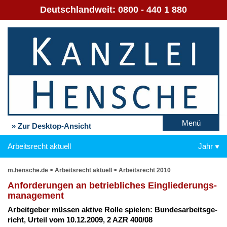
Deutschlandweit:
0800 - 440 1 880
Menü
» Zur Desktop-Ansicht
Arbeitsrecht aktuell
Jahr
m.hensche.de
>
Arbeitsrecht aktuell
>
Arbeitsrecht 2010
An­for­de­run­gen an be­trieb­li­ches Ein­glie­de­rungs­
ma­nage­ment
Ar­beit­ge­ber müs­sen ak­ti­ve Rol­le spie­len: Bun­des­ar­beits­ge­
richt, Ur­teil vom 10.12.2009, 2 AZR 400/08