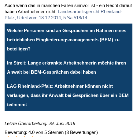
Auch wenn das in man­chen Fäl­len sinn­voll ist - ein Recht dar­auf
ha­ben Ar­beit­neh­mer nicht:
Lan­des­ar­beits­ge­richt Rhein­land-
Pfalz, Ur­teil vom 18.12.2014, 5 Sa 518/14
.
Welche Personen sind an Gesprächen im Rahmen eines
betrieblichen Eingliederungsmanagements (BEM) zu
beteiligen?
Im Streit: Lange erkrankte Arbeitnehmerin möchte ihren
Anwalt bei BEM-Gesprächen dabei haben
LAG Rheinland-Pfalz: Arbeitnehmer können nicht
verlangen, dass ihr Anwalt bei Gesprächen über ein BEM
teilnimmt
Letzte Überarbeitung: 29. Juni 2019
Bewertung:
4.0
von
5
Sternen
(
3
Bewertungen)