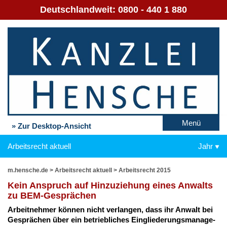
Deutschlandweit:
0800 - 440 1 880
Menü
» Zur Desktop-Ansicht
Arbeitsrecht aktuell
Jahr
m.hensche.de
>
Arbeitsrecht aktuell
>
Arbeitsrecht 2015
Kein An­spruch auf Hin­zu­zie­hung ei­nes An­walts
zu BEM-Ge­sprä­chen
Ar­beit­neh­mer kön­nen nicht ver­lan­gen, dass ihr An­walt bei
Ge­sprä­chen über ein be­trieb­li­ches Ein­glie­de­rungs­ma­nage­