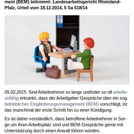
ment (BEM) teil­nimmt: Lan­des­ar­beits­ge­richt Rhein­land-
Pfalz, Ur­teil vom 18.12.2014, 5 Sa 518/14
05.02.2015
. Sind Ar­beit­neh­mer so lan­ge und/oder so oft
ar­beits­
un­fä­hig
er­krankt, dass der Ar­beit­ge­ber Ge­sprä­che über ein sog.
be­trieb­li­ches Ein­glie­de­rungs­ma­nage­ment (BEM)
vor­schlägt, ist
das manch­mal der ers­te Schritt hin zu ei­ner Kün­di­gung.
Es ist da­her ver­ständ­lich, dass be­trof­fe­ne Ar­beit­neh­mer in Sor­
ge um ih­ren Ar­beits­platz sind und BEM-Ge­sprä­che ger­ne mit
Un­ter­stüt­zung durch ei­nen An­walt füh­ren wür­den.