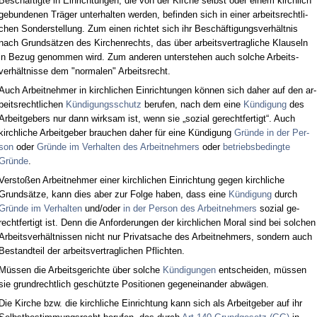
Beschäftig­te in Ein­rich­tun­gen, die von der Kir­che selbst oder ei­nem kirch­lich
ge­bun­de­nen Träger un­ter­hal­ten wer­den, be­fin­den sich in ei­ner ar­beits­recht­li­
chen Son­der­stel­lung. Zum ei­nen rich­tet sich ihr Beschäfti­gungs­verhält­nis
nach Grundsätzen des Kir­chen­rechts, das über ar­beits­ver­trag­li­che Klau­seln
in Be­zug ge­nom­men wird. Zum an­de­ren un­ter­ste­hen auch sol­che Ar­beits­
verhält­nis­se dem "nor­ma­len" Ar­beits­recht.
Auch Ar­beit­neh­mer in kirch­li­chen Ein­rich­tun­gen können sich da­her auf den ar­
beits­recht­li­chen
Kündi­gungs­schutz
be­ru­fen, nach dem ei­ne
Kündi­gung
des
Ar­beit­ge­bers nur dann wirk­sam ist, wenn sie „so­zi­al ge­recht­fer­tigt“. Auch
kirch­li­che Ar­beit­ge­ber brau­chen da­her für ei­ne Kündi­gung
Gründe in der Per­
son
oder
Gründe im Ver­hal­ten des Ar­beit­neh­mers
oder
be­triebs­be­ding­te
Gründe
.
Ver­s­toßen Ar­beit­neh­mer ei­ner kirch­li­chen Ein­rich­tung ge­gen kirch­li­che
Grundsätze, kann dies aber zur Fol­ge ha­ben, dass ei­ne
Kündi­gung
durch
Gründe im Ver­hal­ten
und/oder
in der Per­son des Ar­beit­neh­mers
so­zi­al ge­
recht­fer­tigt ist. Denn die An­for­de­run­gen der kirch­li­chen Mo­ral sind bei sol­chen
Ar­beits­verhält­nis­sen nicht nur Pri­vat­sa­che des Ar­beit­neh­mers, son­dern auch
Be­stand­teil der ar­beits­ver­trag­li­chen Pflich­ten.
Müssen die Ar­beits­ge­rich­te über sol­che
Kündi­gun­gen
ent­schei­den, müssen
sie grund­recht­lich geschütz­te Po­si­tio­nen ge­gen­ein­an­der abwägen.
Die Kir­che bzw. die kirch­li­che Ein­rich­tung kann sich als Ar­beit­ge­ber auf ihr