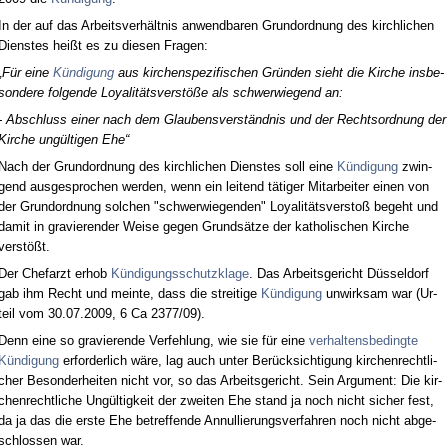
In der auf das Ar­beits­verhält­nis an­wend­ba­ren Grund­ord­nung des kirch­li­chen
Diens­tes heißt es zu die­sen Fra­gen:
„Für ei­ne
Kündi­gung
aus kir­chen­spe­zi­fi­schen Gründen sieht die Kir­che ins­be­
son­de­re fol­gen­de Loya­litäts­verstöße als schwer­wie­gend an:
- Ab­schluss ei­ner nach dem Glau­bens­verständ­nis und der Rechts­ord­nung der
Kir­che ungülti­gen Ehe“
Nach der Grund­ord­nung des kirch­li­chen Diens­tes soll ei­ne
Kündi­gung
zwin­
gend aus­ge­spro­chen wer­den, wenn ein lei­tend täti­ger Mit­ar­bei­ter ei­nen von
der Grund­ord­nung sol­chen "schwer­wie­gen­den" Loya­litäts­ver­s­toß be­geht und
da­mit in gra­vie­ren­der Wei­se ge­gen Grundsätze der ka­tho­li­schen Kir­che
verstößt.
Der Chef­arzt er­hob
Kündi­gungs­schutz­kla­ge
. Das Ar­beits­ge­richt Düssel­dorf
gab ihm Recht und mein­te, dass die strei­ti­ge
Kündi­gung
un­wirk­sam war (Ur­
teil vom 30.07.2009, 6 Ca 2377/09).
Denn ei­ne so gra­vie­ren­de Ver­feh­lung, wie sie für ei­ne
ver­hal­tens­be­ding­te
Kündi­gung
er­for­der­lich wäre, lag auch un­ter Berück­sich­ti­gung kir­chen­recht­li­
cher Be­son­der­hei­ten nicht vor, so das Ar­beits­ge­richt. Sein Ar­gu­ment: Die kir­
chen­recht­li­che Ungültig­keit der zwei­ten Ehe stand ja noch nicht si­cher fest,
da ja das die ers­te Ehe be­tref­fen­de An­nul­lie­rungs­ver­fah­ren noch nicht ab­ge­
schlos­sen war.