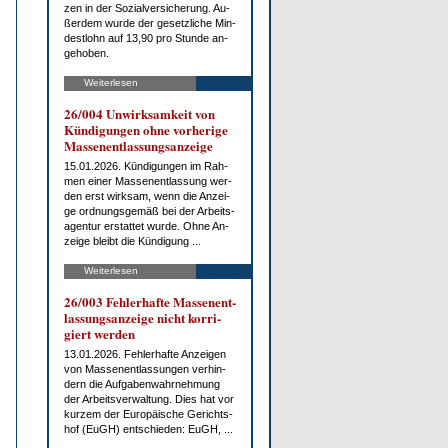
zen in der So­zi­al­ver­si­che­rung. Au­
ßer­dem wur­de der ge­setz­li­che Min­
dest­lohn auf 13,90 pro St­un­de an­
ge­ho­ben.
Weiterlesen
26/004 Un­wirk­sam­keit von
Kün­di­gun­gen oh­ne vor­he­ri­ge
Mas­sen­ent­las­sungs­an­zei­ge
15.01.2026. Kün­di­gun­gen im Rah­
men ei­ner Mas­sen­ent­las­sung wer­
den erst wirk­sam, wenn die An­zei­
ge ord­nungs­ge­mäß bei der Ar­beits­
agen­tur er­stat­tet wur­de. Oh­ne An­
zei­ge bleibt die Kün­di­gung ...
Weiterlesen
26/003 Feh­ler­haf­te Mas­sen­ent­
las­sungs­an­zei­ge nicht kor­ri­
giert wer­den
13.01.2026. Feh­ler­haf­te An­zei­gen
von Mas­sen­ent­las­sun­gen ver­hin­
dern die Auf­ga­ben­wahr­neh­mung
der Ar­beits­ver­wal­tung. Dies hat vor
kur­zem der Eu­ro­päi­sche Ge­richts­
hof (EuGH) ent­schie­den: EuGH, ...