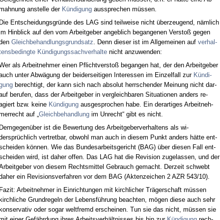
mah­nung an­stel­le der
Kündi­gung
aus­spre­chen müssen.
Die Ent­schei­dungs­gründe des LAG sind teil­wei­se nicht über­zeu­gend, nämlich
im Hin­blick auf den vom Ar­beit­ge­ber an­geb­lich be­gan­ge­nen Ver­s­toß ge­gen
den
Gleich­be­hand­lungs­grund­satz
. Denn die­ser ist im All­ge­mei­nen auf
ver­hal­
tens­be­ding­te Kündi­gungs­sach­ver­hal­te
nicht an­zu­wen­den:
Wer als Ar­beit­neh­mer ei­nen Pflicht­ver­s­toß be­gan­gen hat, der den Ar­beit­ge­ber
auch un­ter Abwägung der bei­der­sei­ti­gen In­ter­es­sen im Ein­zel­fall zur
Kündi­
gung
be­rech­tigt, der kann sich nach ab­so­lut herr­schen­der Mei­nung nicht dar­
auf be­ru­fen, dass der Ar­beit­ge­ber in ver­gleich­ba­ren Si­tua­tio­nen an­ders re­
agiert bzw. kei­ne
Kündi­gung
aus­ge­spro­chen ha­be. Ein der­ar­ti­ges Ar­beit­neh­
mer­recht auf „
Gleich­be­hand­lung
im Un­recht“ gibt es nicht.
Dem­ge­genüber ist die Be­wer­tung des Ar­beit­ge­ber­ver­hal­tens als wi­
dersprüchlich ver­tret­bar, ob­wohl man auch in die­sem Punkt an­ders hätte ent­
schei­den können. Wie das Bun­des­ar­beits­ge­richt (BAG) über die­sen Fall ent­
schei­den wird, ist da­her of­fen. Das LAG hat die Re­vi­si­on zu­ge­las­sen, und der
Ar­beit­ge­ber von die­sem Rechts­mit­tel Ge­brauch ge­macht. Der­zeit schwebt
da­her ein Re­vi­si­ons­ver­fah­ren vor dem BAG (Ak­ten­zei­chen 2 AZR 543/10).
Fa­zit: Ar­beit­neh­mer in Ein­rich­tun­gen mit kirch­li­cher Träger­schaft müssen
kirch­li­che Grund­re­geln der Le­bensführung be­ach­ten, mögen die­se auch sehr
kon­ser­va­tiv oder so­gar welt­fremd er­schei­nen. Tun sie das nicht, müssen sie
mit ei­ner Gefähr­dung ih­res Ar­beits­verhält­nis­ses bis hin zur
Kündi­gung
rech­