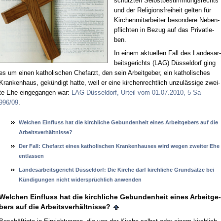
schütz­ten Selbst­be­stim­mungs­rechts
und der Re­li­gi­ons­frei­heit gel­ten für
Kir­chen­mit­ar­bei­ter be­son­de­re Ne­ben­
pflich­ten in Be­zug auf das Pri­vat­le­
ben.
In ei­nem ak­tu­el­len Fall des Lan­des­ar­
beits­ge­richts (LAG) Düs­sel­dorf ging
es um ei­nen ka­tho­li­schen Chef­arzt, den sein Ar­beit­ge­ber, ein ka­tho­li­sches
Kran­ken­haus, ge­kün­digt hat­te, weil er ei­ne kir­chen­recht­lich un­zu­läs­si­ge zwei­
te Ehe ein­ge­gan­gen war:
LAG Düs­sel­dorf, Ur­teil vom 01.07.2010, 5 Sa
996/09
.
Wel­chen Ein­fluss hat die kirch­li­che Ge­bun­den­heit ei­nes Ar­beit­ge­bers auf die
Ar­beits­verhält­nis­se?
Der Fall: Chef­arzt ei­nes ka­tho­li­schen Kran­ken­hau­ses wird we­gen zwei­ter Ehe
ent­las­sen
Lan­des­ar­beits­ge­richt Düssel­dorf: Die Kir­che darf kirch­li­che Grundsätze bei
Kündi­gun­gen nicht wi­dersprüchlich an­wen­den
Wel­chen Ein­fluss hat die kirch­li­che Ge­bun­den­heit ei­nes Ar­beit­ge­
bers auf die Ar­beits­verhält­nis­se?