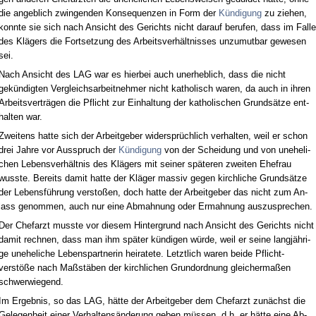
die an­geb­lich zwin­gen­den Kon­se­quen­zen in Form der
Kündi­gung
zu zie­hen,
konn­te sie sich nach An­sicht des Ge­richts nicht dar­auf be­ru­fen, dass im Fal­le
des Klägers die Fort­set­zung des Ar­beits­verhält­nis­ses un­zu­mut­bar ge­we­sen
sei.
Nach An­sicht des LAG war es hier­bei auch un­er­heb­lich, dass die nicht
gekündig­ten Ver­gleichs­ar­beit­neh­mer nicht ka­tho­lisch wa­ren, da auch in ih­ren
Ar­beits­verträgen die Pflicht zur Ein­hal­tung der ka­tho­li­schen Grundsätze ent­
hal­ten war.
Zwei­tens hat­te sich der Ar­beit­ge­ber wi­dersprüchlich ver­hal­ten, weil er schon
drei Jah­re vor Aus­spruch der
Kündi­gung
von der Schei­dung und von un­ehe­li­
chen Le­bens­verhält­nis des Klägers mit sei­ner späte­ren zwei­ten Ehe­frau
wuss­te. Be­reits da­mit hat­te der Kläger mas­siv ge­gen kirch­li­che Grundsätze
der Le­bensführung ver­s­toßen, doch hat­te der Ar­beit­ge­ber das nicht zum An­
lass ge­nom­men, auch nur ei­ne Ab­mah­nung oder Er­mah­nung aus­zu­spre­chen.
Der Chef­arzt muss­te vor die­sem Hin­ter­grund nach An­sicht des Ge­richts nicht
da­mit rech­nen, dass man ihm später kündi­gen würde, weil er sei­ne langjähri­
ge un­ehe­li­che Le­bens­part­ne­rin hei­ra­te­te. Letzt­lich wa­ren bei­de Pflicht­
verstöße nach Maßstäben der kirch­li­chen Grund­ord­nung glei­cher­maßen
schwer­wie­gend.
Im Er­geb­nis, so das LAG, hätte der Ar­beit­ge­ber dem Chef­arzt zunächst die
Ge­le­gen­heit ei­ner Ver­hal­tensände­rung ge­ben müssen, d.h. er hätte ei­ne Ab­