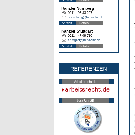
Kanzlei Nürnberg
0911 - 95 33 207
nuernberg@hensche.de
Anfahrt
Details
Kanzlei Stuttgart
0711 - 47 09 710
stuttgart@hensche.de
Anfahrt
Details
REFERENZEN
Arbeitsrecht.de
Jura Uni SB