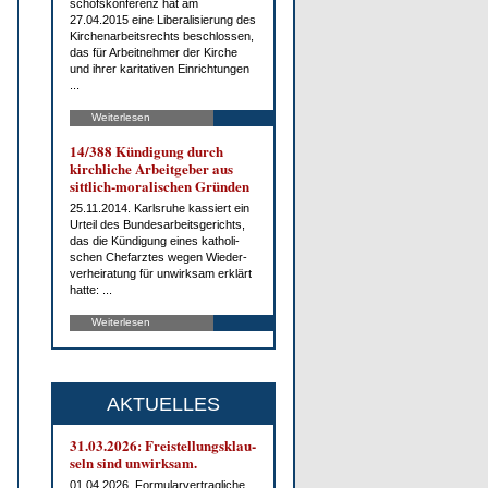
schofs­kon­fe­renz hat am
27.04.2015 ei­ne Li­be­ra­li­sie­rung des
Kir­chen­ar­beits­rechts be­schlos­sen,
das für Ar­beit­neh­mer der Kir­che
und ih­rer ka­ri­ta­ti­ven Ein­rich­tun­gen
...
Weiterlesen
14/388 Kün­di­gung durch
kirch­li­che Ar­beit­ge­ber aus
sitt­lich-mo­ra­li­schen Grün­den
25.11.2014. Karls­ru­he kas­siert ein
Ur­teil des Bun­des­ar­beits­ge­richts,
das die Kün­di­gung ei­nes ka­tho­li­
schen Chef­arz­tes we­gen Wie­der­
ver­hei­ra­tung für un­wirk­sam er­klärt
hat­te: ...
Weiterlesen
AKTUELLES
31.03.2026: Frei­stel­lungs­klau­
seln sind un­wirk­sam.
01.04.2026. For­mu­lar­ver­trag­li­che