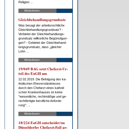
Re­li­gi­on ...
Weiterlesen
Gleich­be­hand­lungs­grund­satz
Was be­sagt der ar­beits­recht­li­che
Gleich­be­hand­lungs­grund­satz? -
Ver­bie­tet der Gleich­be­hand­lungs­
grund­satz will­kür­li­che Be­güns­ti­gun­
gen? - Ge­bie­tet der Gleich­be­hand­
lungs­grund­satz, dass „glei­cher
Lohn ...
Weiterlesen
19/049 BAG setzt Chef­arzt-Ur­
teil des EuGH um
22.02.2019. Die Be­fol­gung des ka­
tho­li­schen Ehe­ver­ständ­nis­ses
durch den Chef­arzt ei­nes ka­tho­li­
schen Kran­ken­hau­ses ist kei­ne
"we­sent­li­che, recht­mä­ßi­ge und ge­
recht­fer­tig­te be­ruf­li­che An­for­de­
rung": ...
Weiterlesen
18/224 EuGH ent­schei­det im
Düs­sel­dor­fer Chef­arzt-Fall ge­