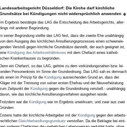
Lan­des­ar­beits­ge­richt Düssel­dorf: Die Kir­che darf kirch­li­che
Grundsätze bei Kündi­gun­gen nicht wi­dersprüchlich an­wen­den
Im Er­geb­nis bestätig­te das LAG die Ent­schei­dung des Ar­beits­ge­richts, al­ler­
dings mit an­de­rer Be­gründung.
In sei­ner Be­gründung stell­te das LAG fest, dass die zwei­te Ehe un­abhängig
von dem Aus­gang des kirch­li­chen An­nul­lie­rungs­pro­zes­ses ei­nen schwer­wie­
gen­den Ver­s­toß ge­gen kirch­li­che Grundsätze dar­stellt, der auch ge­eig­net ist,
ei­ne
Kündi­gung des Ar­beits­verhält­nis­ses
mit dem Chef­arzt ei­nes ka­tho­li­
schen Kran­ken­hau­ses zu be­gründen.
Denn ein Chef­arzt, so das LAG, gehöre zu dem verkündungs­na­hen bzw. lei­
ten­den Per­so­nen­kreis im Sin­ne der Grund­ord­nung. Das LAG sah es dem­nach
als ei­nen im Prin­zip für die
Kündi­gung
aus­rei­chen­den Grund an, dass der
Kläger mit der Tren­nung von sei­ner ers­ten Ehe­frau und der Neu­ver­hei­ra­tung
zum Zeit­punkt der
Kündi­gung
ge­gen die Grund­ord­nung ver­stieß - un­abhängig
da­von, wie das kirch­li­che An­nul­lie­rungs­ver­fah­ren aus­ge­hen würde.
Trotz­dem war die
Kündi­gung
war im Er­geb­nis un­wirk­sam, und zwar aus zwei
Gründen:
Ers­tens hat­te der kirch­li­che Ar­beit­ge­ber mit der
Kündi­gung
ge­gen den ar­beits­
recht­li­chen
Gleich­be­hand­lungs­grund­satz
ver­s­toßen. Da die Be­klag­te bei ei­ni­
gen an­de­ren Chefärz­ten die un­ehe­li­chen Le­bens­wei­sen ge­dul­det hat­te, oh­ne