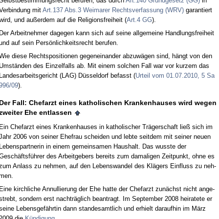
Selbst­be­stim­mungs­recht be­ru­fen, das durch
Art.140 Grund­ge­setz (GG)
in
Ver­bin­dung mit
Art.137 Abs.3 Wei­ma­rer Rechts­ver­fas­sung (WRV)
ga­ran­tiert
wird, und außer­dem auf die Re­li­gi­ons­frei­heit (
Art.4 GG
).
Der Ar­beit­neh­mer da­ge­gen kann sich auf sei­ne all­ge­mei­ne Hand­lungs­frei­heit
und auf sein Persönlich­keits­recht be­ru­fen.
Wie die­se Rechts­po­si­tio­nen ge­gen­ein­an­der ab­zuwägen sind, hängt von den
Umständen des Ein­zel­falls ab. Mit ei­nem sol­chen Fall war vor kur­zem das
Lan­des­ar­beits­ge­richt (LAG) Düssel­dorf be­fasst (
Ur­teil vom 01.07.2010, 5 Sa
996/09
).
Der Fall: Chef­arzt ei­nes ka­tho­li­schen Kran­ken­hau­ses wird we­gen
zwei­ter Ehe ent­las­sen
Ein Chef­arzt ei­nes Kran­ken­hau­ses in ka­tho­li­scher Träger­schaft ließ sich im
Jahr 2006 von sei­ner Ehe­frau schei­den und leb­te seit­dem mit sei­ner neu­en
Le­bens­part­ne­rin in ei­nem ge­mein­sa­men Haus­halt. Das wuss­te der
Geschäftsführer des Ar­beit­ge­bers be­reits zum da­ma­li­gen Zeit­punkt, oh­ne es
zum An­lass zu neh­men, auf den Le­bens­wan­del des Klägers Ein­fluss zu neh­
men.
Ei­ne kirch­li­che An­nul­lie­rung der Ehe hat­te der Chef­arzt zunächst nicht an­ge­
strebt, son­dern erst nachträglich be­an­tragt. Im Sep­tem­ber 2008 hei­ra­te­te er
sei­ne Le­bens­gefähr­tin dann stan­des­amt­lich und er­hielt dar­auf­hin im März
2009 die
Kündi­gung
.