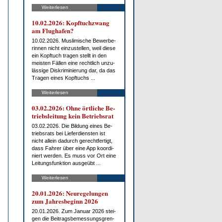
Weiterlesen
10.02.2026: Kopf­tuch­zwang
am Flug­ha­fen?
10.02.2026. Mus­li­mi­sche Be­wer­be­
rin­nen nicht ein­zu­stel­len, weil die­se
ein Kopf­tuch tra­gen stellt in den
meis­ten Fäl­len ei­ne recht­lich un­zu­
läs­si­ge Dis­kri­mi­nie­rung dar, da das
Tra­gen ei­nes Kopf­tuchs ...
Weiterlesen
03.02.2026: Oh­ne ört­li­che Be­
triebs­lei­tung kein Be­triebs­rat
03.02.2026. Die Bil­dung ei­nes Be­
triebs­rats bei Lie­fer­diens­ten ist
nicht al­lein da­durch ge­recht­fer­tigt,
dass Fah­rer über ei­ne App ko­or­di­
niert wer­den. Es muss vor Ort ei­ne
Lei­tungs­funk­ti­on aus­ge­übt ...
Weiterlesen
20.01.2026: Neu­re­ge­lun­gen
zum Jah­res­be­ginn 2026
20.01.2026. Zum Ja­nu­ar 2026 stei­
gen die Bei­trags­be­mes­sungs­gren­