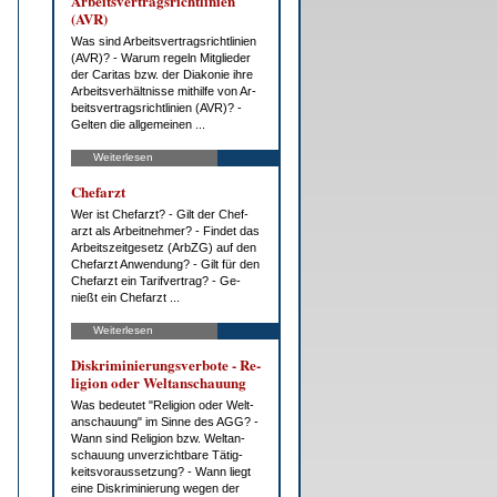
Ar­beits­ver­trags­richt­li­ni­en
(AVR)
Was sind Ar­beits­ver­trags­richt­li­ni­en
(AVR)? - War­um re­geln Mit­glie­der
der Ca­ri­tas bzw. der Dia­ko­nie ih­re
Ar­beits­ver­hält­nis­se mit­hil­fe von Ar­
beits­ver­trags­richt­li­ni­en (AVR)? -
Gel­ten die all­ge­mei­nen ...
Weiterlesen
Chef­arzt
Wer ist Chef­arzt? - Gilt der Chef­
arzt als Ar­beit­neh­mer? - Fin­det das
Ar­beits­zeit­ge­setz (Arb­ZG) auf den
Chef­arzt An­wen­dung? - Gilt für den
Chef­arzt ein Ta­rif­ver­trag? - Ge­
nießt ein Chef­arzt ...
Weiterlesen
Dis­kri­mi­nie­rungs­ver­bo­te - Re­
li­gi­on oder Welt­an­schau­ung
Was be­deu­tet "Re­li­gi­on oder Welt­
an­schau­ung" im Sin­ne des AGG? -
Wann sind Re­li­gi­on bzw. Welt­an­
schau­ung un­ver­zicht­ba­re Tä­tig­
keits­vor­aus­set­zung? - Wann liegt
ei­ne Dis­kri­mi­nie­rung we­gen der