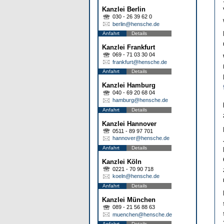
Kanzlei Berlin
030 - 26 39 62 0
berlin@hensche.de
Anfahrt
Details
Kanzlei Frankfurt
069 - 71 03 30 04
frankfurt@hensche.de
Anfahrt
Details
Kanzlei Hamburg
040 - 69 20 68 04
hamburg@hensche.de
Anfahrt
Details
Kanzlei Hannover
0511 - 89 97 701
hannover@hensche.de
Anfahrt
Details
Kanzlei Köln
0221 - 70 90 718
koeln@hensche.de
Anfahrt
Details
Kanzlei München
089 - 21 56 88 63
muenchen@hensche.de
Anfahrt
Details