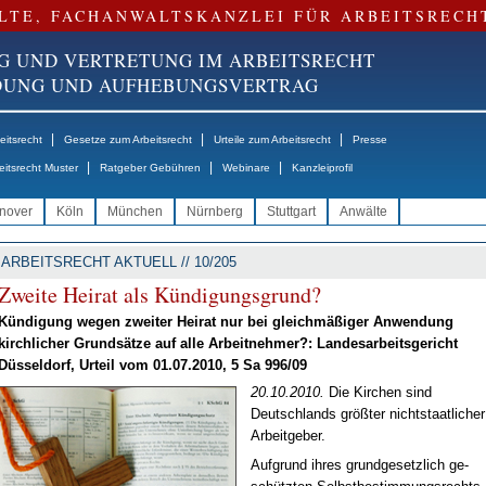
LTE, FACHANWALTSKANZLEI FÜR ARBEITSRECH
G UND VERTRETUNG IM ARBEITSRECHT
NDUNG UND AUFHEBUNGSVERTRAG
|
|
|
itsrecht
Gesetze zum Arbeitsrecht
Urteile zum Arbeitsrecht
Presse
|
|
|
eitsrecht Muster
Ratgeber Gebühren
Webinare
Kanzleiprofil
nover
Köln
München
Nürnberg
Stuttgart
Anwälte
ARBEITSRECHT AKTUELL // 10/205
Zwei­te Hei­rat als Kün­di­gungs­grund?
Kün­di­gung we­gen zwei­ter Hei­rat nur bei gleich­mä­ßi­ger An­wen­dung
kirch­li­cher Grund­sät­ze auf al­le Ar­beit­neh­mer?: Lan­des­ar­beits­ge­richt
Düs­sel­dorf, Ur­teil vom 01.07.2010, 5 Sa 996/09
20.10.2010.
Die Kir­chen sind
Deutsch­lands größ­ter nicht­staat­li­cher
Ar­beit­ge­ber.
Auf­grund ih­res grund­ge­setz­lich ge­