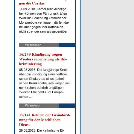
gen die Ca­ri­tas
11.09.2018. Ka­tho­li­sche Ar­beit­ge­
ber kön­nen von Füh­rungs­kräf­ten
zwar die Be­ach­tung ka­tho­li­scher
Moral­ge­bo­te ver­lan­gen, dür­fen da­
bei aber ge­gen­über Ka­tho­li­ken
nicht stren­ger sein als ge­gen­über
...
Weiterlesen
16/249 Kün­di­gung we­gen
Wie­der­ver­hei­ra­tung als Dis­
kri­mi­nie­rung
05.08.2016. Der lang­jäh­ri­ge Streit
über die Kün­di­gung ei­nes ka­tho­li­
schen Chef­arz­tes ei­nes ka­tho­li­
schen Kran­kenn­hau­ses we­gen sei­
ner kir­chen­recht­lich un­gül­ti­gen
zwei­ten Ehe geht zum Eu­ro­päi­
schen ...
Weiterlesen
15/141 Re­form der Grund­ord­
nung für den kirch­li­chen
Dienst
29.05.2015. Die ka­tho­li­sche Bi­