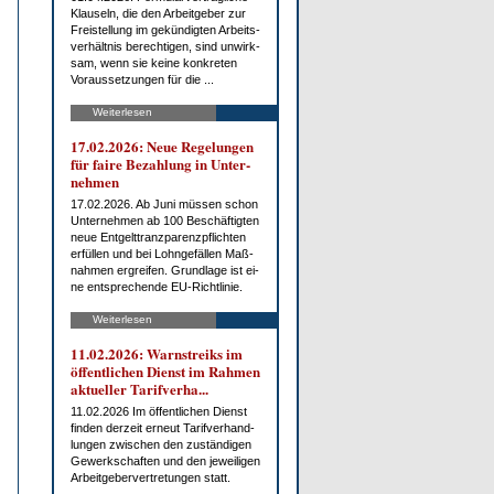
Klau­seln, die den Ar­beit­ge­ber zur
Frei­stel­lung im ge­kün­dig­ten Ar­beits­
ver­hält­nis be­rech­ti­gen, sind un­wirk­
sam, wenn sie kei­ne kon­kre­ten
Vor­aus­set­zun­gen für die ...
Weiterlesen
17.02.2026: Neue Re­ge­lun­gen
für fai­re Be­zah­lung in Un­ter­
neh­men
17.02.2026. Ab Ju­ni müs­sen schon
Un­ter­neh­men ab 100 Be­schäf­tig­ten
neue Ent­gelt­tranz­pa­renz­pflich­ten
er­fül­len und bei Lohn­ge­fäl­len Maß­
nah­men er­grei­fen. Grund­la­ge ist ei­
ne ent­spre­chen­de EU-Richt­li­nie.
Weiterlesen
11.02.2026: Warn­streiks im
öf­fent­li­chen Dienst im Rah­men
ak­tu­el­ler Ta­rif­ver­ha...
11.02.2026 Im öf­fent­li­chen Dienst
fin­den der­zeit er­neut Ta­rif­ver­hand­
lun­gen zwi­schen den zu­stän­di­gen
Ge­werk­schaf­ten und den je­wei­li­gen
Ar­beit­ge­ber­ver­tre­tun­gen statt.