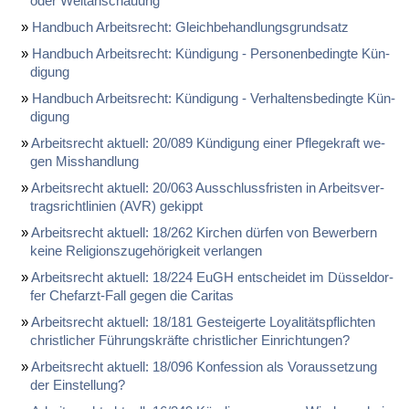
oder Welt­an­schau­ung
Hand­buch Ar­beits­recht: Gleich­be­hand­lungs­grund­satz
Hand­buch Ar­beits­recht: Kün­di­gung - Per­so­nen­be­ding­te Kün­
di­gung
Hand­buch Ar­beits­recht: Kün­di­gung - Ver­hal­tens­be­ding­te Kün­
di­gung
Ar­beits­recht ak­tu­ell: 20/089 Kün­di­gung ei­ner Pfle­ge­kraft we­
gen Miss­hand­lung
Ar­beits­recht ak­tu­ell: 20/063 Aus­schluss­fris­ten in Ar­beits­ver­
trags­richt­li­ni­en (AVR) ge­kippt
Ar­beits­recht ak­tu­ell: 18/262 Kir­chen dür­fen von Be­wer­bern
kei­ne Re­li­gi­ons­zu­ge­hö­rig­keit ver­lan­gen
Ar­beits­recht ak­tu­ell: 18/224 EuGH ent­schei­det im Düs­sel­dor­
fer Chef­arzt-Fall ge­gen die Ca­ri­tas
Ar­beits­recht ak­tu­ell: 18/181 Ge­stei­ger­te Loya­li­täts­pflich­ten
christ­li­cher Füh­rungs­kräf­te christ­li­cher Ein­rich­tun­gen?
Ar­beits­recht ak­tu­ell: 18/096 Kon­fes­si­on als Vor­aus­set­zung
der Ein­stel­lung?