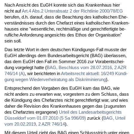
Nach An­sicht des EuGH konn­te sich das Kran­ken­haus hier
nicht auf
Art.4 Abs.2 Un­ter­ab­satz 2 der Richt­li­nie 2000/78/EG
be­ru­fen, d.h. dar­auf, dass die Be­ach­tung des ka­tho­li­schen Ehe­
ver­ständ­nis­ses durch den Chef­arzt ei­nes ka­tho­li­schen Kran­ken­
hau­ses ei­ne "we­sent­li­che, recht­mä­ßi­ge und ge­recht­fer­tig­te be­
ruf­li­che An­for­de­rung an­ge­sichts des Ethos der Or­ga­ni­sa­ti­on"
sein soll.
Das letz­te Wort in dem deut­schen Kün­di­gungs-Fall muss­te der
EuGH al­ler­dings dem Bun­des­ar­beits­ge­richt (BAG) über­las­sen,
das dem EuGH den Fall im Som­mer 2016 zur Vor­ab­ent­schei­
dung vor­ge­legt hat­te (
BAG, Be­schluss vom 28.07.2016, 2 AZR
746/14 (A)
, wir be­rich­te­ten in
Ar­beits­recht ak­tu­ell: 16/249 Kün­di­
gung we­gen Wie­der­ver­hei­ra­tung als Dis­kri­mi­nie­rung
).
Ent­spre­chend den Vor­ga­ben des EuGH kam das BAG, wie
nicht an­ders zu er­war­ten war, vor­ges­tern zu dem Schluss, dass
die Kün­di­gung des Chef­arz­tes nicht ge­recht­fer­tigt war, und wies
da­her die Re­vi­si­on des Kran­ken­hau­ses ge­gen das (zu­guns­ten
des Chef­arz­tes er­gan­ge­ne)
Ur­teil des Lan­des­ar­beits­ge­richts
Düs­sel­dorf vom 01.07.2010 (5 Sa 996/09)
zu­rück (
BAG, Ur­teil
vom 20.02.2019, 2 AZR 746/14
).
Mit die­sem Ur­teil zieht das BAG ei­nen Schluss­strich un­ter ei­nen