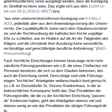
ge­ber­freund­li­chen) Sin­ne aus­ge­legt wer­den, dass die Kün­di­gung
im Streit­fall rech­tens wä­re. Das er­gibt sich aus dem
EuGH-Ur­
teil vom 09.11.2018 (C-68/17)
bzw.
"aus ei­ner uni­ons­rechts­kon­for­men Aus­le­gung von
§ 9 Abs.2
AGG
, je­den­falls aber aus dem An­wen­dungs­vor­rang des Uni­ons­
rechts. Die Loya­li­täts­pflicht, kei­ne nach dem Glau­bens­ver­ständ­
nis und der Rechts­ord­nung der ka­tho­li­schen Kir­che un­gül­ti­ge
Ehe zu schlie­ßen, war im Hin­blick auf die Art der Tä­tig­kei­ten des
Klä­gers und die Um­stän­de ih­rer Aus­übung kei­ne we­sent­li­che,
recht­mä­ßi­ge und ge­recht­fer­tig­te be­ruf­li­che An­for­de­rung." (
BAG-
Pres­se­mel­dung
)
Fa­zit: Kirch­li­che Ein­rich­tun­gen kön­nen heut­zu­ta­ge nicht mehr
sämt­li­che Füh­rungs­po­si­tio­nen wie z.B. die ei­nes Chef­arz­tes mit
Per­so­nen be­set­zen, die sich zu dem Glau­ben be­ken­nen, den
auch die Ein­rich­tung ver­tritt. Dem­zu­fol­ge sind vie­le Füh­rungs­
eta­gen "kirch­li­cher" Ar­beit­ge­ber welt­an­schau­lich bunt ge­mischt,
so z.B. im Düs­sel­dor­fer St. Vin­zenz-Kran­ken­haus. In der ar­
beits­recht­li­chen Kon­se­quenz heißt das: Das Pri­vat­le­ben der
Füh­rungs­kräf­te, die die zu der kirch­li­chen Ein­rich­tung "pas­sen­
de" Kon­fes­si­on ha­ben, geht den Ar­beit­ge­ber eben­so viel und
eben­so we­nig an wie das Pri­vat­le­ben der üb­ri­gen Füh­rungs­kräf­
te.