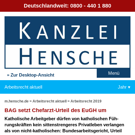
Deutschlandweit:
0800 - 440 1 880
Menü
» Zur Desktop-Ansicht
Arbeitsrecht aktuell
Jahr
m.hensche.de
>
Arbeitsrecht aktuell
>
Arbeitsrecht 2019
BAG setzt Chef­arzt-Ur­teil des EuGH um
Ka­tho­li­sche Ar­beit­ge­ber dür­fen von ka­tho­li­schen Füh­
rungs­kräf­ten kein sit­ten­stren­ge­res Pri­vat­le­ben ver­lan­gen
als von nicht-ka­tho­li­schen: Bun­des­ar­beits­ge­richt, Ur­teil