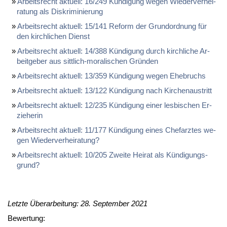
Ar­beits­recht ak­tu­ell: 16/249 Kün­di­gung we­gen Wie­der­ver­hei­
ra­tung als Dis­kri­mi­nie­rung
Ar­beits­recht ak­tu­ell: 15/141 Re­form der Grund­ord­nung für
den kirch­li­chen Dienst
Ar­beits­recht ak­tu­ell: 14/388 Kün­di­gung durch kirch­li­che Ar­
beit­ge­ber aus sitt­lich-mo­ra­li­schen Grün­den
Ar­beits­recht ak­tu­ell: 13/359 Kün­di­gung we­gen Ehe­bruchs
Ar­beits­recht ak­tu­ell: 13/122 Kün­di­gung nach Kir­chen­aus­tritt
Ar­beits­recht ak­tu­ell: 12/235 Kün­di­gung ei­ner les­bi­schen Er­
zie­he­rin
Ar­beits­recht ak­tu­ell: 11/177 Kün­di­gung ei­nes Chef­arz­tes we­
gen Wie­der­ver­hei­ra­tung?
Ar­beits­recht ak­tu­ell: 10/205 Zwei­te Hei­rat als Kün­di­gungs­
grund?
Letzte Überarbeitung: 28. September 2021
Bewertung: