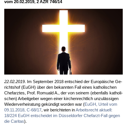
vom 20.02.2019, 2 AZR 746/14
22.02.2019
. Im Sep­tem­ber 2018 ent­schied der Eu­ro­päi­sche Ge­
richts­hof (EuGH) über den be­kann­ten Fall ei­nes ka­tho­li­schen
Chef­arz­tes, Prof. Ro­mu­ald A., der von sei­nem (eben­falls ka­tho­li­
schen) Ar­beit­ge­ber we­gen ei­ner kir­chen­recht­lich un­zu­läs­si­gen
Wie­der­ver­hei­ra­tung ge­kün­digt wor­den war (
EuGH, Ur­teil vom
09.11.2018, C-68/17
, wir be­rich­te­ten in
Ar­beits­recht ak­tu­ell:
18/224 EuGH ent­schei­det im Düs­sel­dor­fer Chef­arzt-Fall ge­gen
die Ca­ri­tas
).