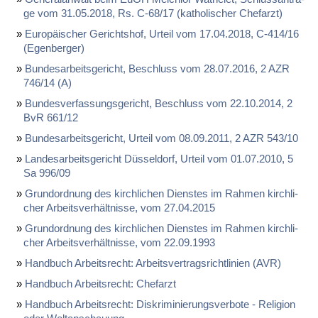
ge vom 31.05.2018, Rs. C-68/17 (ka­tho­li­scher Chef­arzt)
Eu­ro­päi­scher Ge­richts­hof, Ur­teil vom 17.04.2018, C-414/16
(Egen­ber­ger)
Bun­des­ar­beits­ge­richt, Be­schluss vom 28.07.2016, 2 AZR
746/14 (A)
Bun­des­ver­fas­sungs­ge­richt, Be­schluss vom 22.10.2014, 2
BvR 661/12
Bun­des­ar­beits­ge­richt, Ur­teil vom 08.09.2011, 2 AZR 543/10
Lan­des­ar­beits­ge­richt Düs­sel­dorf, Ur­teil vom 01.07.2010, 5
Sa 996/09
Grund­ord­nung des kirch­li­chen Diens­tes im Rah­men kirch­li­
cher Ar­beits­ver­hält­nis­se, vom 27.04.2015
Grund­ord­nung des kirch­li­chen Diens­tes im Rah­men kirch­li­
cher Ar­beits­ver­hält­nis­se, vom 22.09.1993
Hand­buch Ar­beits­recht: Ar­beits­ver­trags­richt­li­ni­en (AVR)
Hand­buch Ar­beits­recht: Chef­arzt
Hand­buch Ar­beits­recht: Dis­kri­mi­nie­rungs­ver­bo­te - Re­li­gi­on