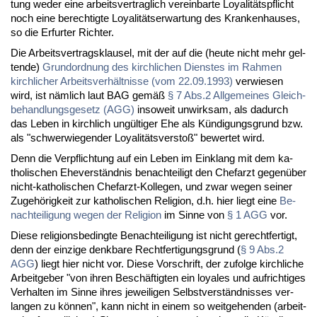
tung we­der ei­ne ar­beits­ver­trag­lich ver­ein­bar­te Loya­li­täts­pflicht
noch ei­ne be­rech­tig­te Loya­li­täts­er­war­tung des Kran­ken­hau­ses,
so die Er­fur­ter Rich­ter.
Die Ar­beits­ver­trags­klau­sel, mit der auf die (heu­te nicht mehr gel­
ten­de)
Grund­ord­nung des kirch­li­chen Diens­tes im Rah­men
kirch­li­cher Ar­beits­ver­hält­nis­se (vom 22.09.1993)
ver­wie­sen
wird, ist näm­lich laut BAG ge­mäß
§ 7 Abs.2 All­ge­mei­nes Gleich­
be­hand­lungs­ge­setz (AGG)
in­so­weit un­wirk­sam, als da­durch
das Le­ben in kirch­lich un­gül­ti­ger Ehe als Kün­di­gungs­grund bzw.
als "schwer­wie­gen­der Loya­li­täts­ver­stoß" be­wer­tet wird.
Denn die Ver­pflich­tung auf ein Le­ben im Ein­klang mit dem ka­
tho­li­schen Ehe­ver­ständ­nis be­nach­tei­ligt den Chef­arzt ge­gen­über
nicht-ka­tho­li­schen Chef­arzt-Kol­le­gen, und zwar we­gen sei­ner
Zu­ge­hö­rig­keit zur ka­tho­li­schen Re­li­gi­on, d.h. hier liegt ei­ne
Be­
nach­tei­li­gung we­gen der Re­li­gi­on
im Sin­ne von
§ 1 AGG
vor.
Die­se re­li­gi­ons­be­ding­te Be­nach­tei­li­gung ist nicht ge­recht­fer­tigt,
denn der ein­zi­ge denk­ba­re Recht­fer­ti­gungs­grund (
§ 9 Abs.2
AGG
) liegt hier nicht vor. Die­se Vor­schrift, der zu­fol­ge kirch­li­che
Ar­beit­ge­ber "von ih­ren Be­schäf­tig­ten ein loya­les und auf­rich­ti­ges
Ver­hal­ten im Sin­ne ih­res je­wei­li­gen Selbst­ver­ständ­nis­ses ver­
lan­gen zu kön­nen", kann nicht in ei­nem so weit­ge­hen­den (ar­beit­