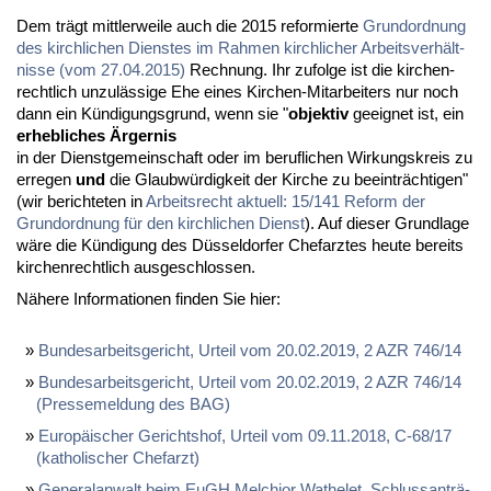
Dem trägt mitt­ler­wei­le auch die 2015 re­for­mier­te
Grund­ord­nung
des kirch­li­chen Diens­tes im Rah­men kirch­li­cher Ar­beits­ver­hält­
nis­se (vom 27.04.2015)
Rech­nung. Ihr zu­fol­ge ist die kir­chen­
recht­lich un­zu­läs­si­ge Ehe ei­nes Kir­chen-Mit­ar­bei­ters nur noch
dann ein Kün­di­gungs­grund, wenn sie "
ob­jek­tiv
ge­eig­net ist, ein
er­heb­li­ches Är­ger­nis
in der Dienst­ge­mein­schaft oder im be­ruf­li­chen Wir­kungs­kreis zu
er­re­gen
und
die Glaub­wür­dig­keit der Kir­che zu be­ein­träch­ti­gen"
(wir be­rich­te­ten in
Ar­beits­recht ak­tu­ell: 15/141 Re­form der
Grund­ord­nung für den kirch­li­chen Dienst
). Auf die­ser Grund­la­ge
wä­re die Kün­di­gung des Düs­sel­dor­fer Chef­arz­tes heu­te be­reits
kir­chen­recht­lich aus­ge­schlos­sen.
Nä­he­re In­for­ma­tio­nen fin­den Sie hier:
Bun­des­ar­beits­ge­richt, Ur­teil vom 20.02.2019, 2 AZR 746/14
Bun­des­ar­beits­ge­richt, Ur­teil vom 20.02.2019, 2 AZR 746/14
(Pres­se­mel­dung des BAG)
Eu­ro­päi­scher Ge­richts­hof, Ur­teil vom 09.11.2018, C-68/17
(ka­tho­li­scher Chef­arzt)
Ge­ne­ral­an­walt beim EuGH Mel­chi­or Wa­the­let, Schluss­an­trä­