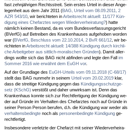
fast zehn­jäh­ri­gen Rechts­streit. Sein ers­tes Ur­teil in die­ser An­ge­
le­gen­heit aus dem Jahr 2011 (
BAG, Ur­teil vom 08.09.2011, 2
AZR 543/10
, wir be­rich­te­ten in
Ar­beits­recht ak­tu­ell: 11/177 Kün­
di­gung ei­nes Chef­arz­tes we­gen Wie­der­ver­hei­ra­tung?
) hat­te
näm­lich kei­nen Be­stand, da es vom Bun­des­ver­fas­sungs­ge­richt
(BVerfG) auf Be­trei­ben des Kran­ken­hau­ses auf­ge­ho­ben wor­den
war (
BVerfG, Be­schluss vom 22.10.2014, 2 BvR 661/12
, wir be­
rich­te­ten in
Ar­beits­recht ak­tu­ell: 14/388 Kün­di­gung durch kirch­li­
che Ar­beit­ge­ber aus sitt­lich-mo­ra­li­schen Grün­den
). Da­mit al­ler­
dings woll­te sich das BAG nicht ab­fin­den und leg­te den Fall
im
Som­mer 2016 wie er­wähnt dem EuGH vor
.
Auf der Grund­la­ge des
EuGH-Ur­teils vom 09.11.2018 (C-68/17)
stellt das BAG nun­mehr in sei­nem
Ur­teil vom 20.02.2019
klar,
dass die strei­ti­ge Kün­di­gung ge­gen das
Kün­di­gungs­schutz­ge­
setz (KSchG)
ver­stößt und da­her un­wirk­sam ist. Denn das
Kran­ken­haus konn­te sich zur Recht­fer­ti­gung der Kün­di­gung we­
der auf Grün­de im Ver­hal­ten des Chef­arz­tes noch auf Grün­de in
sei­ner Per­son Per­son be­ru­fen, d.h. die Kün­di­gung war we­der als
ver­hal­tens­be­ding­te
noch als
per­so­nen­be­ding­te Kün­di­gung
ge­
recht­fer­tigt.
Ins­be­son­de­re ver­letz­te der Chef­arzt mit sei­ner Wie­der­ver­hei­ra­