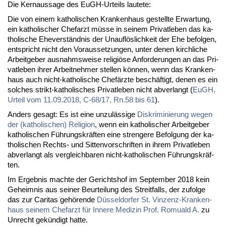
Die Kern­aus­sa­ge des EuGH-Ur­teils lau­te­te:
Die von ei­nem ka­tho­li­schen Kran­ken­haus ge­stell­te Er­war­tung,
ein ka­tho­li­scher Chef­arzt müs­se in sei­nem Pri­vat­le­ben das ka­
tho­li­sche Ehe­ver­ständ­nis der Un­auf­lös­lich­keit der Ehe be­fol­gen,
ent­spricht nicht den Vor­aus­set­zun­gen, un­ter de­nen kirch­li­che
Ar­beit­ge­ber aus­nahms­wei­se re­li­giö­se An­for­de­run­gen an das Pri­
vat­le­ben ih­rer Ar­beit­neh­mer stel­len kön­nen, wenn das Kran­ken­
haus auch nicht-ka­tho­li­sche Chef­ärz­te be­schäf­tigt, de­nen es ein
sol­ches strikt-ka­tho­li­sches Pri­vat­le­ben nicht ab­ver­langt (
EuGH,
Ur­teil vom 11.09.2018, C-68/17, Rn.58 bis 61
).
An­ders ge­sagt: Es ist ei­ne un­zu­läs­si­ge
Dis­kri­mi­nie­rung we­gen
der (ka­tho­li­schen) Re­li­gi­on
, wenn ein ka­tho­li­scher Ar­beit­ge­ber
ka­tho­li­schen Füh­rungs­kräf­ten ei­ne stren­ge­re Be­fol­gung der ka­
tho­li­schen Rechts- und Sit­ten­vor­schrif­ten in ih­rem Pri­vat­le­ben
ab­ver­langt als ver­gleich­ba­ren nicht-ka­tho­li­schen Füh­rungs­kräf­
ten.
Im Er­geb­nis mach­te der Ge­richts­hof im Sep­tem­ber 2018 kein
Ge­heim­nis aus sei­ner Be­ur­tei­lung des Streit­falls, der zu­fol­ge
das zur Ca­ri­tas ge­hö­ren­de
Düs­sel­dor­fer St. Vin­zenz-Kran­ken­
haus sei­nem Chef­arzt für In­ne­re Me­di­zin Prof. Ro­mu­ald A.
zu
Un­recht ge­kün­digt hat­te.