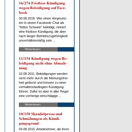
16/274 Frist­lo­se Kün­di­gung
we­gen Be­lei­di­gung auf Face­
book
30.08.2016. Wer ei­nen Vor­ge­setz­
ten in ei­nem Face­book-Chat als
"fet­tes Schwein" be­lei­digt, ris­kiert
ei­ne frist­lo­se Kün­di­gung, die aber
nach lan­ger Be­triebs­zu­ge­hö­rig­keit
un­ver­hält­nis­mä­ßig sein ...
Weiterlesen
11/154 Kün­di­gung we­gen Be­
lei­di­gung nicht oh­ne Ab­mah­
nung
10.08.2011. Be­lei­di­gun­gen wer­den
nicht mehr durch die Mei­nungs­frei­
heit ge­deckt und kön­nen zu ei­ner
ver­hal­tens­be­ding­ten Kün­di­gung
füh­ren. Da­für ist aber in al­ler Re­gel
ei­ne vor­he­ri­ge ein­schlä­gi­ge ...
Weiterlesen
10/150 Skan­dal­pres­se und
Schmä­hun­gen als Kün­di­
gungs­grund
04.08.2010. Ar­beit­neh­mer, die ih­ren