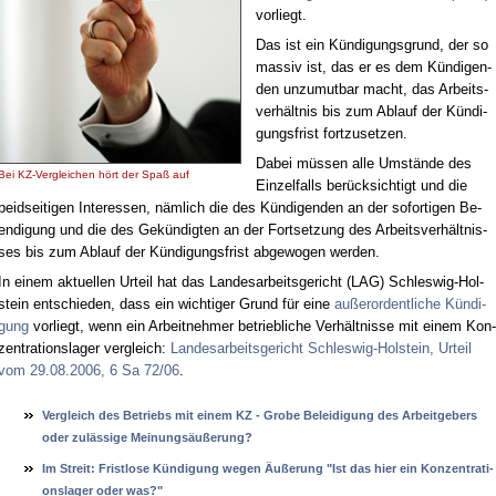
vor­liegt.
Das ist ein Kün­di­gungs­grund, der so
mas­siv ist, das er es dem Kün­di­gen­
den un­zu­mut­bar macht, das Ar­beits­
ver­hält­nis bis zum Ab­lauf der Kün­di­
gungs­frist fort­zu­set­zen.
Da­bei müs­sen al­le Um­stän­de des
Bei KZ-Ver­glei­chen hört der Spaß auf
Ein­zel­falls be­rück­sich­tigt und die
beid­sei­ti­gen In­ter­es­sen, näm­lich die des Kün­di­gen­den an der so­for­ti­gen Be­
en­di­gung und die des Ge­kün­dig­ten an der Fort­set­zung des Ar­beits­ver­hält­nis­
ses bis zum Ab­lauf der Kün­di­gungs­frist ab­ge­wo­gen wer­den.
In ei­nem ak­tu­el­len Ur­teil hat das Lan­des­ar­beits­ge­richt (LAG) Schles­wig-Hol­
stein ent­schie­den, dass ein wich­ti­ger Grund für ei­ne
au­ßer­or­dent­li­che Kün­di­
gung
vor­liegt, wenn ein Ar­beit­neh­mer be­trieb­li­che Ver­hält­nis­se mit ei­nem Kon­
zen­tra­ti­ons­la­ger ver­gleich:
Lan­des­ar­beits­ge­richt Schles­wig-Hol­stein, Ur­teil
vom 29.08.2006, 6 Sa 72/06
.
Ver­gleich des Be­triebs mit ei­nem KZ - Gro­be Be­lei­di­gung des Ar­beit­ge­bers
oder zulässi­ge Mei­nungsäußerung?
Im Streit: Frist­lo­se Kündi­gung we­gen Äußerung "Ist das hier ein Kon­zen­tra­ti­
ons­la­ger oder was?"