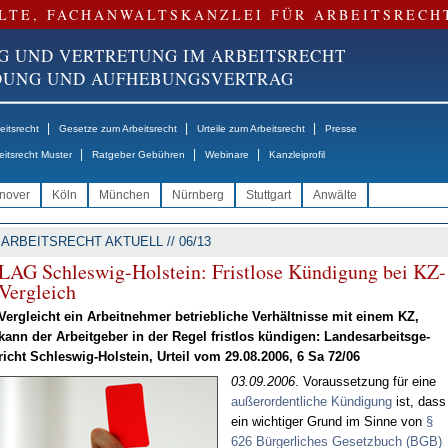
LTE, FACHANWALTSKANZLEI FÜR ARBEITSRECH
G UND VERTRETUNG IM ARBEITSRECHT
NDUNG UND AUFHEBUNGSVERTRAG
|
|
|
itsrecht
Gesetze zum Arbeitsrecht
Urteile zum Arbeitsrecht
Presse
|
|
|
eitsrecht Muster
Ratgeber Gebühren
Webinare
Kanzleiprofil
nover
Köln
München
Nürnberg
Stuttgart
Anwälte
ARBEITSRECHT AKTUELL // 06/13
LAG Schles­wig-Hol­stein: Frist­lo­se Kün­di­gung bei KZ-
Ver­gleich
Ver­gleicht ein Ar­beit­neh­mer be­trieb­li­che Ver­hält­nis­se mit ei­nem KZ,
kann der Ar­beit­ge­ber in der Re­gel frist­los kün­di­gen: Lan­des­ar­beits­ge­
richt Schles­wig-Hol­stein, Ur­teil vom 29.08.2006, 6 Sa 72/06
03.09.2006
. Vor­aus­set­zung für ei­ne
au­ßer­or­dent­li­che Kün­di­gung
ist, dass
ein wich­ti­ger Grund im Sin­ne von
§
626 Bür­ger­li­ches Ge­setz­buch (BGB)