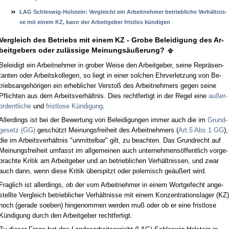
LAG Schles­wig-Hol­stein: Ver­gleicht ein Ar­beit­neh­mer be­trieb­li­che Verhält­nis­
se mit ei­nem KZ, kann der Ar­beit­ge­ber frist­los kündi­gen
Ver­gleich des Be­triebs mit ei­nem KZ - Gro­be Be­lei­di­gung des Ar­
beit­ge­bers oder zulässi­ge Mei­nungsäußerung?
Be­lei­digt ein Ar­beit­neh­mer in gro­ber Wei­se den Ar­beit­ge­ber, sei­ne Re­präsen­
tan­ten oder Ar­beits­kol­le­gen, so liegt in ei­ner sol­chen Ehr­ver­let­zung von Be­
triebs­an­gehöri­gen ein er­heb­li­cher Ver­s­toß des Ar­beit­neh­mers ge­gen sei­ne
Pflich­ten aus dem Ar­beits­verhält­nis. Dies recht­fer­tigt in der Re­gel ei­ne
außer­
or­dent­li­che
und
frist­lo­se Kündi­gung
.
Al­ler­dings ist bei der Be­wer­tung von Be­lei­di­gun­gen im­mer auch die im
Grund­
ge­setz (GG)
geschützt Mei­nungs­frei­heit des Ar­beit­neh­mers (
Art.5 Abs.1 GG
),
die im Ar­beits­verhält­nis "un­mit­tel­bar" gilt, zu be­ach­ten. Das Grund­recht auf
Mei­nungs­frei­heit um­fasst im all­ge­mei­nen auch un­ter­neh­mensöffent­lich vor­ge­
brach­te Kri­tik am Ar­beit­ge­ber und an be­trieb­li­chen Verhält­nis­sen, und zwar
auch dann, wenn die­se Kri­tik über­spitzt oder po­le­misch geäußert wird.
Frag­lich ist al­ler­dings, ob der vom Ar­beit­neh­mer in ei­nem Wort­ge­fecht an­ge­
stell­te Ver­gleich be­trieb­li­cher Verhält­nis­se mit ei­nem Kon­zen­tra­ti­ons­la­ger (KZ)
noch (ge­ra­de so­eben) hin­ge­nom­men wer­den muß oder ob er ei­ne frist­lo­se
Kündi­gung durch den Ar­beit­ge­ber recht­fer­tigt.