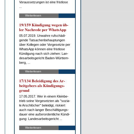
Vor­aus­set­zun­gen ist ei­ne frist­lo­se
...
Weiterlesen
19/159 Kün­di­gung we­gen üb­
ler Nach­re­de per Whats­App
05.07.2019. Un­wah­re ruf­schä­di­
gen­de Tat­sa­chen­be­haup­tun­gen
über Kol­le­gen oder Vor­ge­setz­te per
Whats­App kön­nen ei­ne frist­lo­se
Kün­di­gung nach sich zie­hen: Lan­
des­ar­beits­ge­richt Ba­den-Würt­tem­
berg, ...
Weiterlesen
17/134 Be­lei­di­gung des Ar­
beit­ge­bers als Kün­di­gungs­
grund
17.05.2017. Wer in ei­nem Klein­be­
trieb sei­ne Vor­ge­setz­ten als "so­zia­
le Arsch­lö­cher" be­lei­digt, ris­kiert
auch nach lan­ger Be­schäf­ti­gungs­
dau­er ei­ne au­ßer­or­dent­li­che Kün­di­
gung: Lan­des­ar­beits­ge­richt ...
Weiterlesen