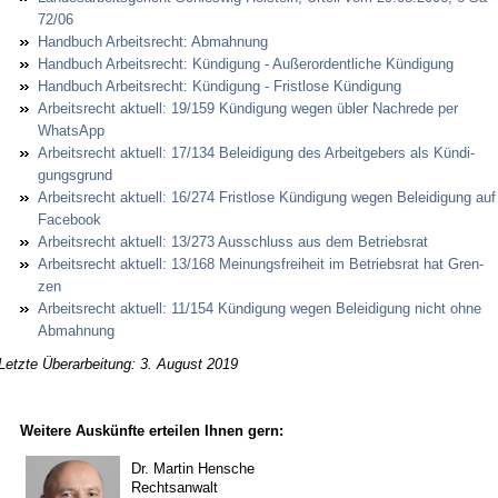
72/06
Hand­buch Ar­beits­recht: Ab­mah­nung
Hand­buch Ar­beits­recht: Kündi­gung - Außer­or­dent­li­che Kündi­gung
Hand­buch Ar­beits­recht: Kündi­gung - Frist­lo­se Kündi­gung
Ar­beits­recht ak­tu­ell: 19/159 Kündi­gung we­gen übler Nach­re­de per
Whats­App
Ar­beits­recht ak­tu­ell: 17/134 Be­lei­di­gung des Ar­beit­ge­bers als Kündi­
gungs­grund
Ar­beits­recht ak­tu­ell: 16/274 Frist­lo­se Kündi­gung we­gen Be­lei­di­gung auf
Face­book
Ar­beits­recht ak­tu­ell: 13/273 Aus­schluss aus dem Be­triebs­rat
Ar­beits­recht ak­tu­ell: 13/168 Mei­nungs­frei­heit im Be­triebs­rat hat Gren­
zen
Ar­beits­recht ak­tu­ell: 11/154 Kündi­gung we­gen Be­lei­di­gung nicht oh­ne
Ab­mah­nung
Letzte Überarbeitung: 3. August 2019
Weitere Auskünfte erteilen Ihnen gern:
Dr. Martin Hensche
Rechtsanwalt