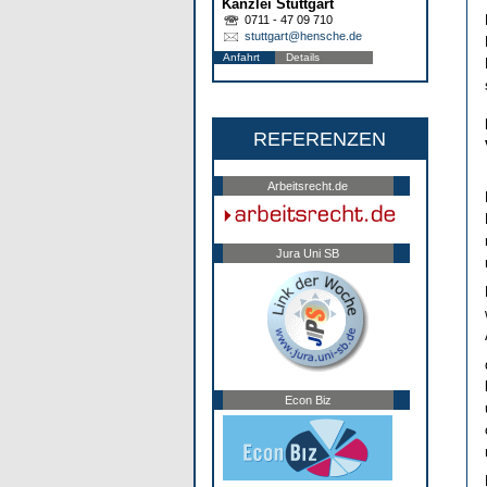
Kanzlei Stuttgart
0711 - 47 09 710
stuttgart@hensche.de
Anfahrt
Details
REFERENZEN
Arbeitsrecht.de
Jura Uni SB
Econ Biz