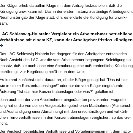
Der Kläger er­hob dar­auf­hin Kla­ge mit dem An­trag fest­zu­stel­len, daß die
Kündi­gung un­wirk­sam ist. Das in der ers­ten In­stanz zuständi­ge Ar­beits­ge­richt
Ne­umüns­ter gab der Kla­ge statt, d.h. es erklärte die Kündi­gung für un­wirk­
sam.
LAG Schles­wig-Hol­stein: Ver­gleicht ein Ar­beit­neh­mer be­trieb­li­che
Verhält­nis­se mit ei­nem KZ, kann der Ar­beit­ge­ber frist­los kündi­gen
Das LAG Schles­wig-Hol­stein hat da­ge­gen für den Ar­beit­ge­ber ent­schie­den.
Nach An­sicht des LAG war die vom Ar­beit­neh­mer be­gan­ge­ne Be­lei­di­gung so
mas­siv, daß sie auch oh­ne ei­ne Ab­mah­nung ei­ne außer­or­dent­li­che Kündi­gung
recht­fer­tigt. Zur Be­gründung heißt es in dem Ur­teil:
Es kommt zunächst nicht dar­auf an, ob der Kläger ge­sagt hat "Das ist hier
wie in ei­nem Kon­zen­tra­ti­ons­la­ger!" oder nur die vom Kläger ein­geräum­te
Äußerung "Ist das hier Kon­zen­tra­ti­ons­la­ger oder was?" ge­fal­len ist.
denn auch mit der vom Ar­beit­neh­mer ein­geräum­ten pro­vo­kan­ten Fra­ge­stel­
lung hat er die von sei­nen Vor­ge­setz­ten ge­trof­fe­nen Maßnah­men (Aus­spruch
und Aushändi­gung ei­ner Ab­mah­nung) mit den un­rechtmäßigen und willkürli­
chen Ter­ror­verhält­nis­sen in den Kon­zen­tra­ti­ons­la­gern ver­gli­chen, so das Ge­
richt.
Der Ver­gleich be­trieb­li­cher Verhält­nis­se und Vor­ge­hens­wei­sen mit dem na­tio­