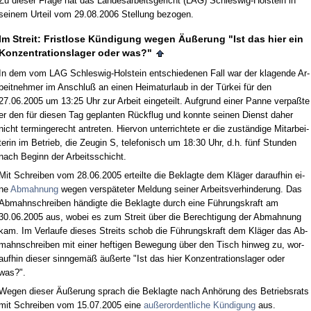
Zu die­ser Fra­ge hat das Lan­des­ar­beits­ge­richt (LAG) Schles­wig-Hol­stein in
sei­nem Ur­teil vom 29.08.2006 Stel­lung be­zo­gen.
Im Streit: Frist­lo­se Kündi­gung we­gen Äußerung "Ist das hier ein
Kon­zen­tra­ti­ons­la­ger oder was?"
In dem vom LAG Schles­wig-Hol­stein ent­schie­de­nen Fall war der kla­gen­de Ar­
beit­neh­mer im An­schluß an ei­nen Hei­mat­ur­laub in der Türkei für den
27.06.2005 um 13:25 Uhr zur Ar­beit ein­ge­teilt. Auf­grund ei­ner Pan­ne ver­paßte
er den für die­sen Tag ge­plan­ten Rück­flug und konn­te sei­nen Dienst da­her
nicht ter­min­ge­recht an­tre­ten. Hier­von un­ter­rich­te­te er die zuständi­ge Mit­ar­bei­
te­rin im Be­trieb, die Zeu­gin S, te­le­fo­nisch um 18:30 Uhr, d.h. fünf St­un­den
nach Be­ginn der Ar­beits­schicht.
Mit Schrei­ben vom 28.06.2005 er­teil­te die Be­klag­te dem Kläger dar­auf­hin ei­
ne
Ab­mah­nung
we­gen ver­späte­ter Mel­dung sei­ner Ar­beits­ver­hin­de­rung. Das
Ab­mahn­schrei­ben händig­te die Be­klag­te durch ei­ne Führungs­kraft am
30.06.2005 aus, wo­bei es zum Streit über die Be­rech­ti­gung der Ab­mah­nung
kam. Im Ver­lau­fe die­ses Streits schob die Führungs­kraft dem Kläger das Ab­
mahn­schrei­ben mit ei­ner hef­ti­gen Be­we­gung über den Tisch hin­weg zu, wor­
auf­hin die­ser sinn­gemäß äußer­te "Ist das hier Kon­zen­tra­ti­ons­la­ger oder
was?".
We­gen die­ser Äußerung sprach die Be­klag­te nach Anhörung des Be­triebs­rats
mit Schrei­ben vom 15.07.2005 ei­ne
außer­or­dent­li­che Kündi­gung
aus.