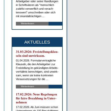
Ar­beit­ge­ber oder sei­ne Hand­lun­gen
in Schrift­sät­zen als "men­sch­lich
zu­tiefst ver­werf­lich und ver­ach­
tens­wert" um­schrei­ben oder sich
mit skan­dal­träch­ti­gen ...
Weiterlesen
AKTUELLES
31.03.2026: Frei­stel­lungs­klau­
seln sind un­wirk­sam.
01.04.2026. For­mu­lar­ver­trag­li­che
Klau­seln, die den Ar­beit­ge­ber zur
Frei­stel­lung im ge­kün­dig­ten Ar­beits­
ver­hält­nis be­rech­ti­gen, sind un­wirk­
sam, wenn sie kei­ne kon­kre­ten
Vor­aus­set­zun­gen für die ...
Weiterlesen
17.02.2026: Neue Re­ge­lun­gen
für fai­re Be­zah­lung in Un­ter­
neh­men
17.02.2026. Ab Ju­ni müs­sen schon
Un­ter­neh­men ab 100 Be­schäf­tig­ten