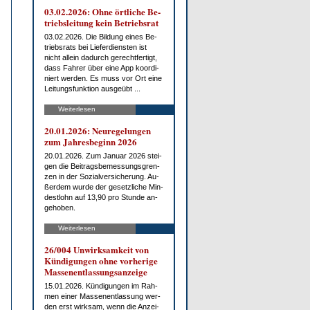
03.02.2026: Oh­ne ört­li­che Be­
triebs­lei­tung kein Be­triebs­rat
03.02.2026. Die Bil­dung ei­nes Be­
triebs­rats bei Lie­fer­diens­ten ist
nicht al­lein da­durch ge­recht­fer­tigt,
dass Fah­rer über ei­ne App ko­or­di­
niert wer­den. Es muss vor Ort ei­ne
Lei­tungs­funk­ti­on aus­ge­übt ...
Weiterlesen
20.01.2026: Neu­re­ge­lun­gen
zum Jah­res­be­ginn 2026
20.01.2026. Zum Ja­nu­ar 2026 stei­
gen die Bei­trags­be­mes­sungs­gren­
zen in der So­zi­al­ver­si­che­rung. Au­
ßer­dem wur­de der ge­setz­li­che Min­
dest­lohn auf 13,90 pro St­un­de an­
ge­ho­ben.
Weiterlesen
26/004 Un­wirk­sam­keit von
Kün­di­gun­gen oh­ne vor­he­ri­ge
Mas­sen­ent­las­sungs­an­zei­ge
15.01.2026. Kün­di­gun­gen im Rah­
men ei­ner Mas­sen­ent­las­sung wer­
den erst wirk­sam, wenn die An­zei­