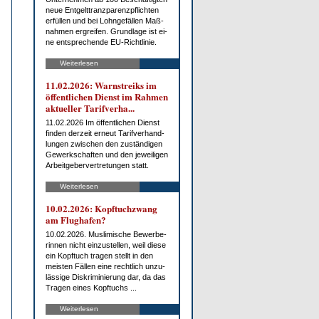
neue Ent­gelt­tranz­pa­renz­pflich­ten
er­fül­len und bei Lohn­ge­fäl­len Maß­
nah­men er­grei­fen. Grund­la­ge ist ei­
ne ent­spre­chen­de EU-Richt­li­nie.
Weiterlesen
11.02.2026: Warn­streiks im
öf­fent­li­chen Dienst im Rah­men
ak­tu­el­ler Ta­rif­ver­ha...
11.02.2026 Im öf­fent­li­chen Dienst
fin­den der­zeit er­neut Ta­rif­ver­hand­
lun­gen zwi­schen den zu­stän­di­gen
Ge­werk­schaf­ten und den je­wei­li­gen
Ar­beit­ge­ber­ver­tre­tun­gen statt.
Weiterlesen
10.02.2026: Kopf­tuch­zwang
am Flug­ha­fen?
10.02.2026. Mus­li­mi­sche Be­wer­be­
rin­nen nicht ein­zu­stel­len, weil die­se
ein Kopf­tuch tra­gen stellt in den
meis­ten Fäl­len ei­ne recht­lich un­zu­
läs­si­ge Dis­kri­mi­nie­rung dar, da das
Tra­gen ei­nes Kopf­tuchs ...
Weiterlesen