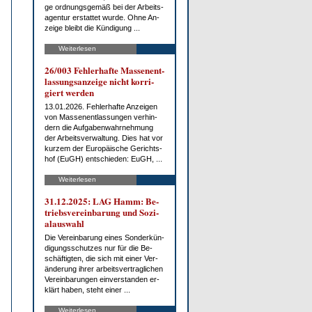
ge ord­nungs­ge­mäß bei der Ar­beits­
agen­tur er­stat­tet wur­de. Oh­ne An­
zei­ge bleibt die Kün­di­gung ...
Weiterlesen
26/003 Feh­ler­haf­te Mas­sen­ent­
las­sungs­an­zei­ge nicht kor­ri­
giert wer­den
13.01.2026. Feh­ler­haf­te An­zei­gen
von Mas­sen­ent­las­sun­gen ver­hin­
dern die Auf­ga­ben­wahr­neh­mung
der Ar­beits­ver­wal­tung. Dies hat vor
kur­zem der Eu­ro­päi­sche Ge­richts­
hof (EuGH) ent­schie­den: EuGH, ...
Weiterlesen
31.12.2025: LAG Hamm: Be­
triebs­ver­ein­ba­rung und So­zi­
al­aus­wahl
Die Ver­ein­ba­rung ei­nes Son­der­kün­
di­gungs­schut­zes nur für die Be­
schäf­tig­ten, die sich mit ei­ner Ver­
än­de­rung ih­rer ar­beits­ver­trag­li­chen
Ver­ein­ba­run­gen ein­ver­stan­den er­
klärt ha­ben, steht ei­ner ...
Weiterlesen