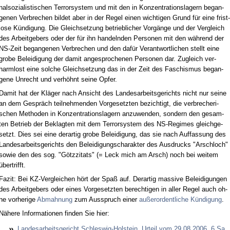
nal­so­zia­lis­ti­schen Ter­ror­sys­tem und mit den in Kon­zen­tra­ti­ons­la­gern be­gan­
ge­nen Ver­bre­chen bil­det aber in der Re­gel ei­nen wich­ti­gen Grund für ei­ne frist­
lo­se Kündi­gung. Die Gleich­set­zung be­trieb­li­cher Vorgänge und der Ver­gleich
des Ar­beit­ge­bers oder der für ihn han­deln­den Per­so­nen mit den während der
NS-Zeit be­gan­ge­nen Ver­bre­chen und den dafür Ver­ant­wort­li­chen stellt ei­ne
gro­be Be­lei­di­gung der da­mit an­ge­spro­che­nen Per­so­nen dar. Zu­gleich ver­
harm­lost ei­ne sol­che Gleich­set­zung das in der Zeit des Fa­schis­mus be­gan­
ge­ne Un­recht und verhöhnt sei­ne Op­fer.
Da­mit hat der Kläger nach An­sicht des Lan­des­ar­beits­ge­richts nicht nur sei­ne
an dem Gespräch teil­neh­men­den Vor­ge­setz­ten be­zich­tigt, die ver­bre­che­ri­
schen Me­tho­den in Kon­zen­tra­ti­ons­la­gern an­zu­wen­den, son­dern den ge­sam­
ten Be­trieb der Be­klag­ten mit dem Ter­ror­sys­tem des NS-Re­gimes gleich­ge­
setzt. Dies sei ei­ne der­ar­tig gro­be Be­lei­di­gung, das sie nach Auf­fas­sung des
Lan­des­ar­beits­ge­richts den Be­lei­di­gungs­cha­rak­ter des Aus­drucks "Arsch­loch"
so­wie den des sog. "Götz­zi­tats" (= Leck mich am Arsch) noch bei wei­tem
über­trifft.
Fa­zit: Bei KZ-Ver­glei­chen hört der Spaß auf. Der­ar­tig mas­si­ve Be­lei­di­gun­gen
des Ar­beit­ge­bers oder ei­nes Vor­ge­setz­ten be­rech­ti­gen in al­ler Re­gel auch oh­
ne vor­he­ri­ge
Ab­mah­nung
zum Aus­spruch ei­ner
außer­or­dent­li­che Kündi­gung
.
Nähe­re In­for­ma­tio­nen fin­den Sie hier:
Lan­des­ar­beits­ge­richt Schles­wig-Hol­stein, Ur­teil vom 29.08.2006, 6 Sa