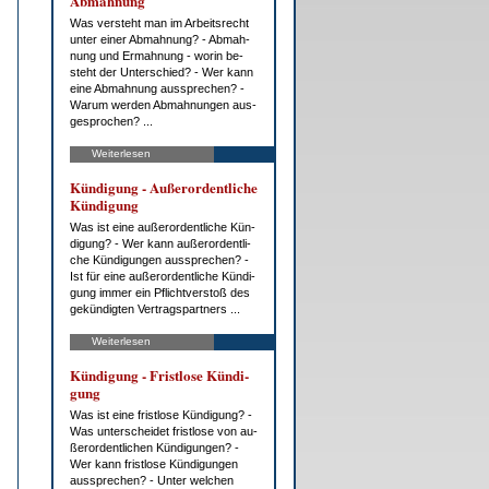
Ab­mah­nung
Was ver­steht man im Ar­beits­recht
un­ter ei­ner Ab­mah­nung? - Ab­mah­
nung und Er­mah­nung - wor­in be­
steht der Un­ter­schied? - Wer kann
ei­ne Ab­mah­nung aus­spre­chen? -
War­um wer­den Ab­mah­nun­gen aus­
ge­spro­chen? ...
Weiterlesen
Kün­di­gung - Au­ßer­or­dent­li­che
Kün­di­gung
Was ist ei­ne au­ßer­or­dent­li­che Kün­
di­gung? - Wer kann au­ßer­or­dent­li­
che Kün­di­gun­gen aus­spre­chen? -
Ist für ei­ne au­ßer­or­dent­li­che Kün­di­
gung im­mer ein Pflicht­ver­stoß des
ge­kün­dig­ten Ver­trags­part­ners ...
Weiterlesen
Kün­di­gung - Frist­lo­se Kün­di­
gung
Was ist ei­ne frist­lo­se Kün­di­gung? -
Was un­ter­schei­det frist­lo­se von au­
ßer­or­dent­li­chen Kün­di­gun­gen? -
Wer kann frist­lo­se Kün­di­gun­gen
aus­spre­chen? - Un­ter wel­chen