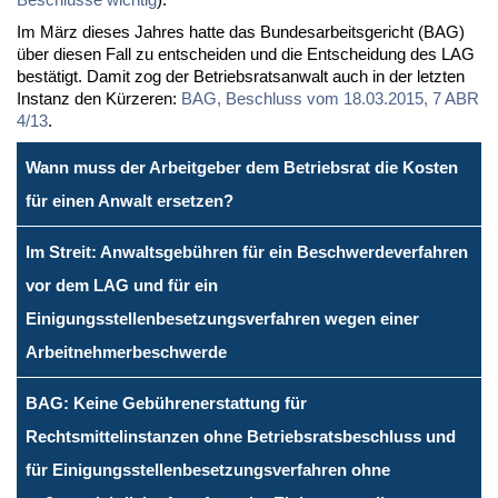
Im März die­ses Jah­res hat­te das Bun­des­ar­beits­ge­richt (BAG)
über die­sen Fall zu ent­schei­den und die Ent­schei­dung des LAG
be­stä­tigt. Da­mit zog der Be­triebs­rats­an­walt auch in der letz­ten
In­stanz den Kür­ze­ren:
BAG, Be­schluss vom 18.03.2015, 7 ABR
4/13
.
Wann muss der Arbeitgeber dem Betriebsrat die Kosten
für einen Anwalt ersetzen?
Im Streit: Anwaltsgebühren für ein Beschwerdeverfahren
vor dem LAG und für ein
Einigungsstellenbesetzungsverfahren wegen einer
Arbeitnehmerbeschwerde
BAG: Keine Gebührenerstattung für
Rechtsmittelinstanzen ohne Betriebsratsbeschluss und
für Einigungsstellenbesetzungsverfahren ohne