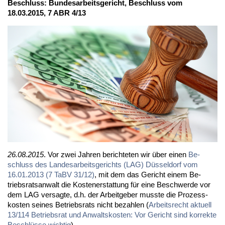
Be­schluss: Bun­des­ar­beits­ge­richt, Be­schluss vom
18.03.2015, 7 ABR 4/13
26.08.2015
. Vor zwei Jah­ren be­rich­te­ten wir über ei­nen
Be­
schluss des Lan­des­ar­beits­ge­richts (LAG) Düs­sel­dorf vom
16.01.2013 (7 TaBV 31/12)
, mit dem das Ge­richt ei­nem Be­
triebs­rats­an­walt die Kos­ten­er­stat­tung für ei­ne Be­schwer­de vor
dem LAG ver­sag­te, d.h. der Ar­beit­ge­ber muss­te die Pro­zess­
kos­ten sei­nes Be­triebs­rats nicht be­zah­len (
Ar­beits­recht ak­tu­ell
13/114 Be­triebs­rat und An­walts­kos­ten: Vor Ge­richt sind kor­rek­te
Be­schlüs­se wich­tig
).