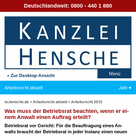
Deutschlandweit:
0800 - 440 1 880
Menü
» Zur Desktop-Ansicht
Arbeitsrecht aktuell
Jahr
m.hensche.de
>
Arbeitsrecht aktuell
>
Arbeitsrecht 2015
Was muss der Be­triebs­rat be­ach­ten, wenn er ei­
nem An­walt ei­nen Auf­trag er­teilt?
Be­triebs­rat vor Ge­richt: Für die Be­auf­tra­gung ei­nes An­
walts braucht der Be­triebs­rat in je­der In­stanz ei­nen neu­en