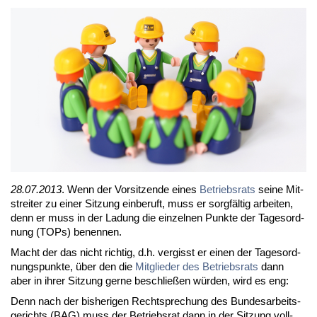
28.07.2013
. Wenn der Vor­sit­zen­de ei­nes
Be­triebs­rats
sei­ne Mit­
strei­ter zu ei­ner Sit­zung ein­be­ruft, muss er sorg­fäl­tig ar­bei­ten,
denn er muss in der La­dung die ein­zel­nen Punk­te der Ta­ges­ord­
nung (TOPs) be­nen­nen.
Macht der das nicht rich­tig, d.h. ver­gisst er ei­nen der Ta­ges­ord­
nungs­punk­te, über den die
Mit­glie­der des Be­triebs­rats
dann
aber in ih­rer Sit­zung ger­ne be­schlie­ßen wür­den, wird es eng:
Denn nach der bis­he­ri­gen Recht­spre­chung des Bun­des­ar­beits­
ge­richts (BAG) muss der Be­triebs­rat dann in der Sit­zung voll­