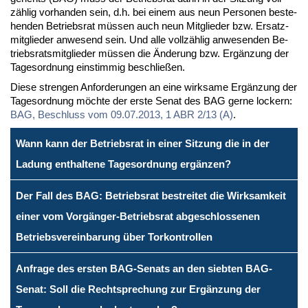
zäh­lig vor­han­den sein, d.h. bei ei­nem aus neun Per­so­nen be­ste­
hen­den Be­triebs­rat müs­sen auch neun Mit­glie­der bzw. Er­satz­
mit­glie­der an­we­send sein. Und al­le voll­zäh­lig an­we­sen­den Be­
triebs­rats­mit­glie­der müs­sen die Än­de­rung bzw. Er­gän­zung der
Ta­ges­ord­nung ein­stim­mig be­schlie­ßen.
Die­se stren­gen An­for­de­run­gen an ei­ne wirk­sa­me Er­gän­zung der
Ta­ges­ord­nung möch­te der ers­te Se­nat des BAG ger­ne lo­ckern:
BAG, Be­schluss vom 09.07.2013, 1 ABR 2/13 (A)
.
Wann kann der Betriebsrat in einer Sitzung die in der
Ladung enthaltene Tagesordnung ergänzen?
Der Fall des BAG: Betriebsrat bestreitet die Wirksamkeit
einer vom Vorgänger-Betriebsrat abgeschlossenen
Betriebsvereinbarung über Torkontrollen
Anfrage des ersten BAG-Senats an den siebten BAG-
Senat: Soll die Rechtsprechung zur Ergänzung der