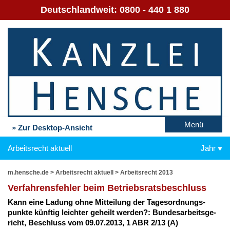
Deutschlandweit:
0800 - 440 1 880
Menü
» Zur Desktop-Ansicht
Arbeitsrecht aktuell
Jahr
m.hensche.de
>
Arbeitsrecht aktuell
>
Arbeitsrecht 2013
Ver­fah­rens­feh­ler beim Be­triebs­rats­be­schluss
Kann ei­ne La­dung oh­ne Mit­tei­lung der Ta­ges­ord­nungs­
punk­te künf­tig leich­ter ge­heilt wer­den?: Bun­des­ar­beits­ge­
richt, Be­schluss vom 09.07.2013, 1 ABR 2/13 (A)