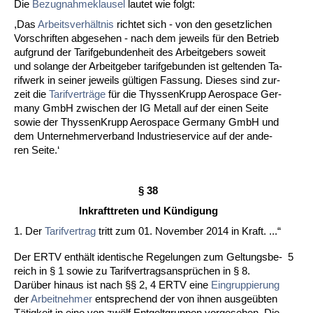
Die
Be­zug­nah­me­klau­sel
lau­tet wie folgt:
,Das
Ar­beits­verhält­nis
rich­tet sich - von den ge­setz­li­chen
Vor­schrif­ten ab­ge­se­hen - nach dem je­weils für den Be­trieb
auf­grund der Ta­rif­ge­bun­den­heit des Ar­beit­ge­bers so­weit
und so­lan­ge der Ar­beit­ge­ber ta­rif­ge­bun­den ist gel­ten­den Ta­
rif­werk in sei­ner je­weils gülti­gen Fas­sung. Die­ses sind zur­
zeit die
Ta­rif­verträge
für die Thys­sen­Krupp Ae­ro­space Ger­
ma­ny GmbH zwi­schen der IG Me­tall auf der ei­nen Sei­te
so­wie der Thys­sen­Krupp Ae­ro­space Ger­ma­ny GmbH und
dem Un­ter­neh­mer­ver­band In­dus­trie­ser­vice auf der an­de­
ren Sei­te.‘
§ 38
In­kraft­tre­ten und Kündi­gung
1. Der
Ta­rif­ver­trag
tritt zum 01. No­vem­ber 2014 in Kraft. ...“
Der ERTV enthält iden­ti­sche Re­ge­lun­gen zum Gel­tungs­be­
5
reich in § 1 so­wie zu Ta­rif­ver­trags­ansprüchen in § 8.
Darüber hin­aus ist nach §§ 2, 4 ERTV ei­ne
Ein­grup­pie­rung
der
Ar­beit­neh­mer
ent­spre­chend der von ih­nen aus­geübten
Tätig­keit in ei­ne von zwölf Ent­gelt­grup­pen vor­ge­se­hen. Die