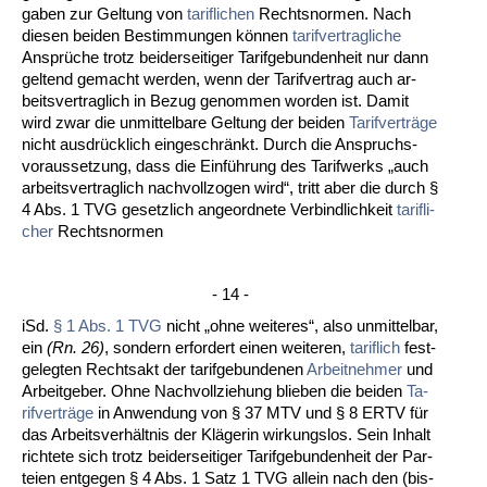
ga­ben zur Gel­tung von
ta­rif­li­chen
Rechts­nor­men. Nach
die­sen bei­den Be­stim­mun­gen können
ta­rif­ver­trag­li­che
Ansprüche trotz bei­der­sei­ti­ger Ta­rif­ge­bun­den­heit nur dann
gel­tend ge­macht wer­den, wenn der Ta­rif­ver­trag auch ar­
beits­ver­trag­lich in Be­zug ge­nom­men wor­den ist. Da­mit
wird zwar die un­mit­tel­ba­re Gel­tung der bei­den
Ta­rif­verträge
nicht aus­drück­lich ein­ge­schränkt. Durch die An­spruchs­
vor­aus­set­zung, dass die Einführung des Ta­rif­werks „auch
ar­beits­ver­trag­lich nach­voll­zo­gen wird“, tritt aber die durch §
4 Abs. 1 TVG ge­setz­lich an­ge­ord­ne­te Ver­bind­lich­keit
ta­rif­li­
cher
Rechts­nor­men
- 14 -
iSd.
§ 1 Abs. 1 TVG
nicht „oh­ne wei­te­res“, al­so un­mit­tel­bar,
ein
(Rn. 26)
, son­dern er­for­dert ei­nen wei­te­ren,
ta­rif­lich
fest­
ge­leg­ten Rechts­akt der ta­rif­ge­bun­de­nen
Ar­beit­neh­mer
und
Ar­beit­ge­ber. Oh­ne Nach­voll­zie­hung blie­ben die bei­den
Ta­
rif­verträge
in An­wen­dung von § 37 MTV und § 8 ERTV für
das Ar­beits­ver­hält­nis der Kläge­rin wir­kungs­los. Sein In­halt
rich­te­te sich trotz bei­der­sei­ti­ger Ta­rif­ge­bun­den­heit der Par­
tei­en ent­ge­gen § 4 Abs. 1 Satz 1 TVG al­lein nach den (bis­