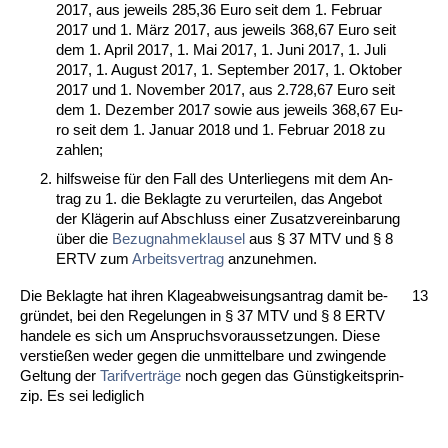
2017, aus je­weils 285,36 Eu­ro seit dem 1. Fe­bru­ar
2017 und 1. März 2017, aus je­weils 368,67 Eu­ro seit
dem 1. April 2017, 1. Mai 2017, 1. Ju­ni 2017, 1. Ju­li
2017, 1. Au­gust 2017, 1. Sep­tem­ber 2017, 1. Ok­to­ber
2017 und 1. No­vem­ber 2017, aus 2.728,67 Eu­ro seit
dem 1. De­zem­ber 2017 so­wie aus je­weils 368,67 Eu­
ro seit dem 1. Ja­nu­ar 2018 und 1. Fe­bru­ar 2018 zu
zah­len;
hilfs­wei­se für den Fall des Un­ter­lie­gens mit dem An­
trag zu 1. die Be­klag­te zu ver­ur­tei­len, das An­ge­bot
der Kläge­rin auf Ab­schluss ei­ner Zu­satz­ver­ein­ba­rung
über die
Be­zug­nah­me­klau­sel
aus § 37 MTV und § 8
ERTV zum
Ar­beits­ver­trag
an­zu­neh­men.
Die Be­klag­te hat ih­ren Kla­ge­ab­wei­sungs­an­trag da­mit be­
13
gründet, bei den Re­ge­lun­gen in § 37 MTV und § 8 ERTV
han­de­le es sich um An­spruchs­vo­raus­set­zun­gen. Die­se
ver­stießen we­der ge­gen die un­mit­tel­ba­re und zwin­gen­de
Gel­tung der
Ta­rif­verträge
noch ge­gen das Güns­tig­keits­prin­
zip. Es sei le­dig­lich