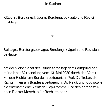
In Sa­chen
Kläge­rin, Be­ru­fungskläge­rin, Be­ru­fungs­be­klag­te und Re­vi­si­
onskläge­rin,
pp.
Be­klag­te, Be­ru­fungs­be­klag­te, Be­ru­fungskläge­rin und Re­vi­si­ons­
be­klag­te,
hat der Vier­te Se­nat des Bun­des­ar­beits­ge­richts auf­grund der
münd­li­chen Ver­hand­lung vom 13. Mai 2020 durch den Vor­sit­
zen­den Rich­ter am Bun­de­sar­beits­ge­richt Prof. Dr. Tre­ber, die
Rich­te­rin­nen am Bun­des­ar­beits­ge­richt Dr. Rinck und Klug so­wie
die eh­ren­amt­li­che Rich­te­rin Gey-Rom­mel und den eh­ren­amt­li­
chen Rich­ter Mosch­ko für Recht er­kannt: