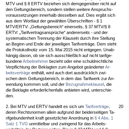
MTV und § 8 ERTV be­zie­hen sich dem­ge­genüber nicht auf
den Gel­tungs­be­reich, son­dern stel­len wei­te­re An­spruchs­
vor­aus­set­zun­gen in­ner­halb des­sel­ben auf. Dies er­gibt sich
aus dem Wort­laut der gewähl­ten Über­schrif­ten - § 1
MTV/ERTV: „Gel­tungs­be­reich“ ei­ner­seits, § 37 MTV/§ 8
ERTV: „Ta­rif­ver­trags­ansprüche“ an­de­rer­seits - und der
sys­te­ma­ti­schen Tren­nung der Klau­seln durch ih­re Stel­lung
an Be­ginn und En­de der je­wei­li­gen Ta­rif­verträge. Dem steht
die Pro­to­koll­no­tiz vom 15. Mai 2015 nicht ent­ge­gen. Un­ab­
hängig da­von, ob sie sich aus­sch­ließlich auf nicht ta­rif­ge­
bun­de­ne
Ar­beit­neh­mer
be­zieht oder ei­ne schuld­recht­li­che
Ver­pflich­tung der Be­klag­ten zum An­ge­bot geänder­ter
Ar­
beits­verträge
enthält, wird auch dort aus­drück­lich zwi­
schen dem Gel­tungs­be­reich, in dem das Ta­rif­werk zur An­
wen­dung kom­men soll, und der
Be­zug­nah­me­klau­sel
, die
die Be­klag­te er­for­der­li­chen­falls an­bie­ten wird, un­ter­schie­
den.
2. Bei MTV und ERTV han­delt es sich um
Ta­rif­verträge
,
20
de­ren Rechts­nor­men al­lein auf­grund der bei­der­sei­ti­gen Ta­
rif­ge­bun­den­heit kraft ge­setz­li­cher An­ord­nung in
§ 4 Abs. 1
Satz 1 TVG
un­mit­tel­bar und zwin­gend für das Ar­beits­