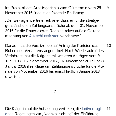
Im Pro­to­koll des Ar­beits­ge­richts zum Güte­ter­min vom 28.
9
No­vem­ber 2016 fin­det sich fol­gen­de Erklärung:
„Der Be­klag­ten­ver­tre­ter erklärte, dass er für die streit­ge­
genständ­li­chen Zah­lungs­ansprüche ab dem 01. No­vem­ber
2016 für die Dau­er die­ses Rechts­strei­tes auf die Gel­tend­
ma­chung von
Aus­schluss­fris­ten
ver­zich­te­te.“
Da­nach hat die Vor­sit­zen­de auf An­trag der Par­tei­en das
10
Ru­hen des Ver­fah­rens an­ge­ord­net. Nach Wie­der­auf­ruf des
Ver­fah­rens hat die Kläge­rin mit wei­te­ren Anträgen vom 9.
Ju­ni 2017, 15. Sep­tem­ber 2017, 16. No­vem­ber 2017 und 8.
Ja­nu­ar 2018 ih­re Kla­ge um Zah­lungs­ansprüche für die Mo­
na­te von No­vem­ber 2016 bis ein­sch­ließlich Ja­nu­ar 2018
er­wei­tert.
- 7 -
Die Kläge­rin hat die Auf­fas­sung ver­tre­ten, die
ta­rif­ver­trag­li­
11
chen
Re­ge­lun­gen zur „Nach­voll­zie­hung“ der Einführung