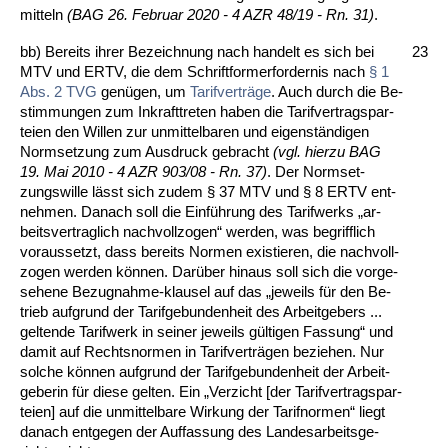
mit­teln
(BAG 26. Fe­bru­ar 2020 - 4 AZR 48/19 - Rn. 31)
.
bb) Be­reits ih­rer Be­zeich­nung nach han­delt es sich bei
23
MTV und ERTV, die dem Schrift­for­mer­for­der­nis nach
§ 1
Abs. 2 TVG
genügen, um
Ta­rif­verträge
. Auch durch die Be­
stim­mun­gen zum In­kraft­tre­ten ha­ben die Ta­rif­ver­trags­par­
tei­en den Wil­len zur un­mit­tel­ba­ren und ei­genständi­gen
Norm­set­zung zum Aus­druck ge­bracht
(vgl. hier­zu BAG
19. Mai 2010 - 4 AZR 903/08 - Rn. 37)
. Der Norm­set­
zungs­wil­le lässt sich zu­dem § 37 MTV und § 8 ERTV ent­
neh­men. Da­nach soll die Einführung des Ta­rif­werks „ar­
beits­ver­trag­lich nach­voll­zo­gen“ wer­den, was be­griff­lich
vor­aus­setzt, dass be­reits Nor­men exis­tie­ren, die nach­voll­
zo­gen wer­den können. Darüber hin­aus soll sich die vor­ge­
se­he­ne Be­zug­nah­me-klau­sel auf das „je­weils für den Be­
trieb auf­grund der Ta­rif­ge­bun­den­heit des Ar­beit­ge­bers ...
gel­ten­de Ta­rif­werk in sei­ner je­weils gülti­gen Fas­sung“ und
da­mit auf Rechts­nor­men in Ta­rif­verträgen be­zie­hen. Nur
sol­che können auf­grund der Ta­rif­ge­bun­den­heit der Ar­beit­
ge­be­rin für die­se gel­ten. Ein „Ver­zicht [der Ta­rif­ver­trags­par­
tei­en] auf die un­mit­tel­ba­re Wir­kung der Ta­rif­nor­men“ liegt
da­nach ent­ge­gen der Auf­fas­sung des Lan­des­ar­beits­ge­