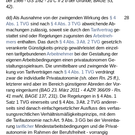
ber 1986 - GS 1/82 - zu C II 2 b der Gründe, BA­GE 53,
42)
.
dd) Als Aus­nah­me von der zwin­gen­den Wir­kung des
§ 4
28
Abs. 1 TVG
sind nach
§ 4 Abs. 3 TVG
ab­wei­chen­de Ab­
ma­chun­gen zulässig, so­weit sie durch den
Ta­rif­ver­trag
ge­
stat­tet sind oder Re­ge­lun­gen zu­guns­ten des
Ar­beit­neh­
mers
ent­hal­ten. Das durch
§ 4 Abs. 3 Alt. 2 TVG
ge­setz­lich
ver­an­ker­te Güns­tig­keits-prin­zip gewähr­leis­tet dem ein­zel­
nen ta­rif­ge­bun­de­nen
Ar­beit­neh­mer
bei der Ge­stal­tung der
ei­ge­nen Ar­beits­be­din­gun­gen ei­nen pri­vat­au­to­no­men Ge­
stal­tungs­spiel­raum. Die un­mit­tel­ba­re und zwin­gen­de Wir­
kung von Ta­rif­verträgen nach
§ 4 Abs. 1 TVG
ver­drängt
zwar die in­di­vi­du­el­le Pri­vat­au­to­no­mie
(sh. oben Rn. 25 ff.)
,
letz­te­rer wird aber im Be­reich güns­ti­ge­rer Ab­re­den der Vor­
rang ein­geräumt
(BAG 23. März 2011 - 4 AZR 366/09 - Rn.
41 mwN, BA­GE 137, 231)
. Die Re­ge­lun­gen in § 4 Abs. 1
Satz 1 TVG ei­ner­seits und § 4 Abs. 3 Alt. 2 TVG an­de­rer­
seits sind da­nach ein­fach­ge­setz­li­cher Aus­fluss des ver­fas­
sungs­recht­li­chen Verhält­nismäßig­keits­prin­zips, mit dem
die Ta­rif­au­to­no­mie nach Art. 9 Abs. 3 GG bei der Ver­ein­ba­
rung
ta­rif­li­cher
Min­dest­ar­beits­be­din­gun­gen und die Pri­vat­
au­to­no­mie im Rah­men der Be­rufs­frei­heit - vor­ran­gig