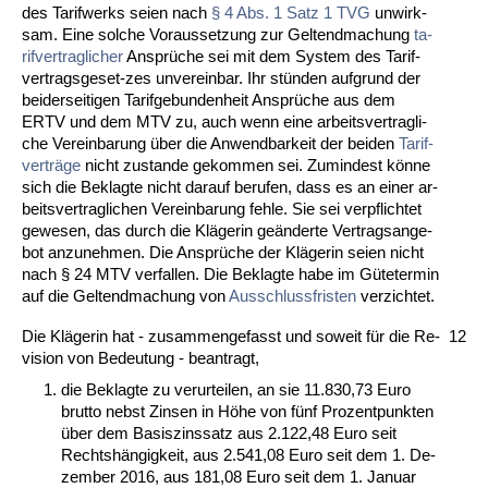
des Ta­rif­werks sei­en nach
§ 4 Abs. 1 Satz 1 TVG
un­wirk­
sam. Ei­ne sol­che Vor­aus­set­zung zur Gel­tend­ma­chung
ta­
rif­ver­trag­li­cher
Ansprüche sei mit dem Sys­tem des Ta­rif­
ver­trags­ge­set-zes un­ver­ein­bar. Ihr stünden auf­grund der
bei­der­sei­ti­gen Ta­rif­ge­bun­den­heit Ansprüche aus dem
ERTV und dem MTV zu, auch wenn ei­ne ar­beits­ver­trag­li­
che Ver­ein­ba­rung über die An­wend­bar­keit der bei­den
Ta­rif­
verträge
nicht zu­stan­de ge­kom­men sei. Zu­min­dest könne
sich die Be­klag­te nicht dar­auf be­ru­fen, dass es an ei­ner ar­
beits­ver­trag­li­chen Ver­ein­ba­rung feh­le. Sie sei ver­pflich­tet
ge­we­sen, das durch die Kläge­rin geänder­te Ver­trags­an­ge­
bot an­zu­neh­men. Die Ansprüche der Kläge­rin sei­en nicht
nach § 24 MTV ver­fal­len. Die Be­klag­te ha­be im Güte­ter­min
auf die Gel­tend­ma­chung von
Aus­schluss­fris­ten
ver­zich­tet.
Die Kläge­rin hat - zu­sam­men­ge­fasst und so­weit für die Re­
12
vi­si­on von Be­deu­tung - be­an­tragt,
die Be­klag­te zu ver­ur­tei­len, an sie 11.830,73 Eu­ro
brut­to nebst Zin­sen in Höhe von fünf Pro­zent­punk­ten
über dem Ba­sis­zins­satz aus 2.122,48 Eu­ro seit
Rechtshängig­keit, aus 2.541,08 Eu­ro seit dem 1. De­
zem­ber 2016, aus 181,08 Eu­ro seit dem 1. Ja­nu­ar