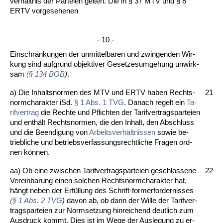
verhält­nis der Par­tei­en gel­ten. Die in § 37 MTV und § 8
ERTV vor­ge­se­he­nen
- 10 -
Ein­schränkun­gen der un­mit­tel­ba­ren und zwin­gen­den Wir­
kung sind auf­grund ob­jek­ti­ver Ge­set­zes­um­ge­hung un­wirk­
sam
(§ 134 BGB
)
.
a) Die In­halts­nor­men des MTV und ERTV ha­ben Rechts­
21
norm­cha­rak­ter iSd.
§ 1 Abs. 1 TVG
. Da­nach re­gelt ein
Ta­
rif­ver­trag
die Rech­te und Pflich­ten der Ta­rif­ver­trags­par­tei­en
und enthält Rechts­nor­men, die den In­halt, den Ab­schluss
und die Be­en­di­gung von
Ar­beits­verhält­nis­sen
so­wie be­
trieb­li­che und be­triebs­ver­fas­sungs­recht­li­che Fra­gen ord­
nen können.
aa) Ob ei­ne zwi­schen Ta­rif­ver­trags­par­tei­en ge­schlos­se­ne
22
Ver­ein­ba­rung ei­nen sol­chen Rechts­norm­cha­rak­ter hat,
hängt ne­ben der Erfüllung des Schrift-for­mer­for­der­nis­ses
(§ 1 Abs. 2 TVG
)
da­von ab, ob dar­in der Wil­le der Ta­rif­ver­
trags­par­tei­en zur Norm­set­zung hin­rei­chend deut­lich zum
Aus­druck kommt. Dies ist im We­ge der Aus­le­gung zu er­