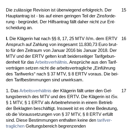
Die zulässi­ge Re­vi­si­on ist über­wie­gend er­folg­reich. Der
15
Haupt­an­trag ist - bis auf ei­nen ge­rin­gen Teil der Zins­for­de­
rung - be­gründet. Der Hilfs­an­trag fällt da­her nicht zur Ent­
schei­dung an.
I.
Die Kläge­rin hat nach §§ 8, 17, 25 MTV iVm. dem ERTV
16
An­spruch auf Zah­lung von ins­ge­samt 11.830,73 Eu­ro brut­
to für den Zeit­raum von Ja­nu­ar 2016 bis Ja­nu­ar 2018. Der
MTV und der ERTV gel­ten kraft bei­der­sei­ti­ger Ta­rif­ge­bun­
den­heit für das
Ar­beits­verhält­nis
. Ansprüche aus den Ta­rif­
verträgen set­zen nicht die ar­beits­ver­trag­li­che „Einführung
des Ta­rif­werks“ nach § 37 MTV, § 8 ERTV vor­aus. Die bei­
den Ta­rif­be­stim­mun­gen sind un­wirk­sam.
1. Das
Ar­beits­verhält­nis
der Kläge­rin fällt un­ter den Gel­
17
tungs­be­reich des MTV und des ERTV. Die Kläge­rin ist iSv.
§ 1 MTV, § 1 ERTV als Ar­beit­neh­me­rin in ei­nem Be­trieb
der Be­klag­ten beschäftigt. In­so­weit ist es oh­ne Be­deu­tung,
ob die Vor­aus­set­zun­gen von § 37 MTV, § 8 ERTV erfüllt
sind. Die­se Be­stim­mun­gen ent­hal­ten kei­ne den
ta­rif­ver­
trag­li­chen
Gel­tungs­be­reich be­gren­zen­den