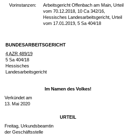
Vor­ins­tan­zen:
Arbeitsgericht Offenbach am Main, Urteil
vom 70.12.2018, 10 Ca 342/16,
Hessisches Landesarbeitsgericht, Urteil
vom 17.01.2019, 5 Sa 404/18
BUN­DES­AR­BEITS­GERICHT
4 AZR 489/19
5 Sa 404/18
Hes­si­sches
Lan­des­ar­beits­ge­richt
Im Na­men des Vol­kes!
Verkündet am
13. Mai 2020
UR­TEIL
Frei­tag, Ur­kunds­be­am­tin
der Geschäfts­stel­le