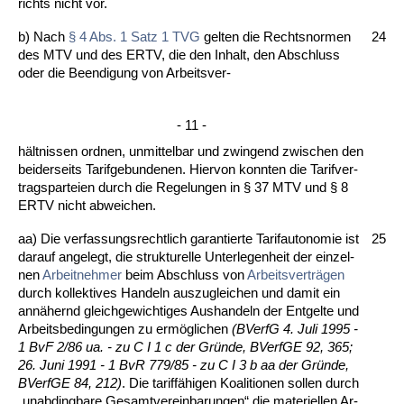
richts nicht vor.
b) Nach
§ 4 Abs. 1 Satz 1 TVG
gel­ten die Rechts­nor­men
24
des MTV und des ERTV, die den In­halt, den Ab­schluss
oder die Be­en­di­gung von Ar­beits­ver-
- 11 -
hält­nis­sen ord­nen, un­mit­tel­bar und zwin­gend zwi­schen den
bei­der­seits Ta­rif­ge­bun­de­nen. Hier­von konn­ten die Ta­rif­ver­
trags­par­tei­en durch die Re­ge­lun­gen in § 37 MTV und § 8
ERTV nicht ab­wei­chen.
aa) Die ver­fas­sungs­recht­lich ga­ran­tier­te Ta­rif­au­to­no­mie ist
25
dar­auf an­ge­legt, die struk­tu­rel­le Un­ter­le­gen­heit der ein­zel­
nen
Ar­beit­neh­mer
beim Ab­schluss von
Ar­beits­verträgen
durch kol­lek­ti­ves Han­deln aus­zu­glei­chen und da­mit ein
annä­hernd gleich­ge­wich­ti­ges Aus­han­deln der Ent­gel­te und
Ar­beits­be­din­gun­gen zu ermögli­chen
(BVerfG 4. Ju­li 1995 -
1 BvF 2/86 ua. - zu C I 1 c der Gründe, BVerfGE 92, 365;
26. Ju­ni 1991 - 1 BvR 779/85 - zu C I 3 b aa der Gründe,
BVerfGE 84, 212)
. Die ta­riffähi­gen Ko­ali­tio­nen sol­len durch
„un­ab­ding­ba­re Ge­samt­ver­ein­ba­run­gen“ die ma­te­ri­el­len Ar­