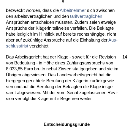
- 8 -
be­zweckt wor­den, dass die
Ar­beit­neh­mer
sich zwi­schen
den ar­beits­ver­trag­li­chen und den
ta­rif­ver­trag­li­chen
Ansprüchen ent­schei­den müss­ten. Zu­dem sei­en et­wai­ge
Ansprüche der Kläge­rin teil­wei­se ver­fal­len. Die Be­klag­te
ha­be le­dig­lich im Hin­blick auf be­reits rechtshängi­ge, nicht
aber auf zukünf­ti­ge Ansprüche auf die Ein­hal­tung der
Aus­
schluss­frist
ver­zich­tet.
Das Ar­beits­ge­richt hat der Kla­ge - so­weit für die Re­vi­si­on
14
von Be­deu­tung - in Höhe ei­nes Zah­lungs­an­spruchs von
8.033,85 Eu­ro brut­to nebst Zin­sen statt­ge­ge­ben und sie im
Übri­gen ab­ge­wie­sen. Das Lan­des­ar­beits­ge­richt hat die
hier­ge­gen ge­rich­te­te Be­ru­fung der Kläge­rin zurück­ge­wie­
sen und auf die Be­ru­fung der Be­klag­ten die Kla­ge ins­ge­
samt ab­ge­wie­sen. Mit der vom Se­nat zu­ge­las­se­nen Re­vi­
si­on ver­folgt die Kläge­rin ihr Be­geh­ren wei­ter.
Ent­schei­dungs­gründe