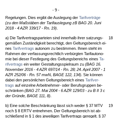
- 9 -
Re­ge­lun­gen. Dies er­gibt die Aus­le­gung der
Ta­rif­verträge
(zu den Maßstäben der Ta­rif­aus­le­gung zB BAG 20. Ju­ni
2018 - 4 AZR 339/17 - Rn. 19)
.
a) Die Ta­rif­ver­trags­par­tei­en sind in­ner­halb ih­rer sat­zungs­
18
gemäßen Zu­ständig­keit be­rech­tigt, den Gel­tungs­be­reich ei­
nes
Ta­rif­ver­trags
au­to­nom zu be­stim­men. Ih­nen steht im
Rah­men der ver­fas­sungs­recht­lich verbürg­ten Ta­rifau­to­no­
mie bei die­ser Fest­le­gung des Gel­tungs­be­reichs ei­nes
Ta­
rif­ver­trags
ein wei­ter Ge­stal­tungs­spiel­raum zu
(BAG 16.
No­vem­ber 2016 - 4 AZR 697/14 - Rn. 28; 24. April 2007 - 1
AZR 252/06 - Rn. 57 mwN, BA­GE 122, 134)
. Sie kön­nen
da­bei den persönli­chen Gel­tungs­be­reich ei­nes
Ta­rif­ver­
trags
auf ein­zel­ne Ar­beit­neh­mer- oder Be­rufs­grup­pen be­
schränken
(BAG 27. Mai 2004 - 6 AZR 129/03 - zu B II 3 c
der Gründe, BA­GE 111, 8)
.
b) Ei­ne sol­che Be­schränkung lässt sich we­der § 37 MTV
19
noch § 8 ERTV ent­neh­men. Der Gel­tungs­be­reich ist ab­
sch­ließend in § 1 des je­wei­li­gen Ta­rif­ver­trags ge­re­gelt. § 37