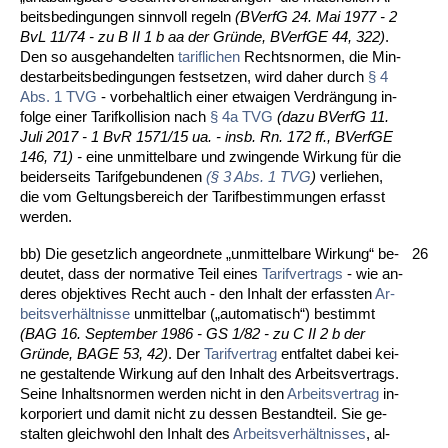
beits­be­din­gun­gen sinn­voll re­geln
(BVerfG 24. Mai 1977 - 2
BvL 11/74 - zu B II 1 b aa der Gründe, BVerfGE 44, 322)
.
Den so aus­ge­han­del­ten
ta­rif­li­chen
Rechts­nor­men, die Min­
dest­ar­beits­be­din­gun­gen fest­set­zen, wird da­her durch
§ 4
Abs. 1 TVG
- vor­be­halt­lich ei­ner et­wai­gen Ver­drängung in­
fol­ge ei­ner Ta­rif­kol­li­si­on nach
§ 4a TVG
(da­zu BVerfG
11.
Ju­li 2017 - 1 BvR 1571/15 ua. - insb. Rn. 172 ff., BVerfGE
146, 71) -
ei­ne un­mit­tel­ba­re und zwin­gen­de Wir­kung für die
bei­der­seits Ta­rif­ge­bun­de­nen
(§ 3 Abs. 1 TVG
)
ver­lie­hen,
die vom Gel­tungs­be­reich der Ta­rif­be­stim­mun­gen er­fasst
wer­den.
bb) Die ge­setz­lich an­ge­ord­ne­te „un­mit­tel­ba­re Wir­kung“ be­
26
deu­tet, dass der nor­ma­ti­ve Teil ei­nes
Ta­rif­ver­trags
- wie an­
de­res ob­jek­ti­ves Recht auch - den In­halt der er­fass­ten
Ar­
beits­verhält­nis­se
un­mit­tel­bar („au­to­ma­tisch“) be­stimmt
(BAG 16. Sep­tem­ber 1986 - GS 1/82 - zu C II 2 b der
Gründe, BA­GE 53, 42)
. Der
Ta­rif­ver­trag
ent­fal­tet da­bei kei­
ne ge­stal­ten­de Wir­kung auf den In­halt des Ar­beits­ver­trags.
Sei­ne In­halts­nor­men wer­den nicht in den
Ar­beits­ver­trag
in­
kor­po­riert und da­mit nicht zu des­sen Be­stand­teil. Sie ge­
stal­ten gleich­wohl den In­halt des
Ar­beits­verhält­nis­ses
, al­