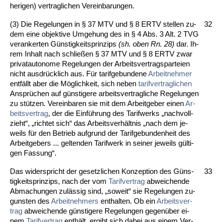
he­ri­gen) ver­trag­li­chen Ver­ein­ba­run­gen.
(3) Die Re­ge­lun­gen in § 37 MTV und § 8 ERTV stel­len zu­
32
dem ei­ne ob­jek­ti­ve Um­ge­hung des in § 4 Abs. 3 Alt. 2 TVG
ver­an­ker­ten Güns­tig­keits­prin­zips
(sh. oben Rn. 28)
dar. Ih­
rem In­halt nach schließen § 37 MTV und § 8 ERTV zwar
pri­vat­au­to­no­me Re­ge­lun­gen der Ar­beits­ver­trags­par­tei­en
nicht aus­drück­lich aus. Für ta­rif­ge­bun­de­ne
Ar­beit­neh­mer
entfällt aber die Möglich­keit, sich ne­ben
ta­rif­ver­trag­li­chen
Ansprüchen auf güns­ti­ge­re ar­beits­ver­trag­li­che Re­ge­lun­gen
zu stützen. Ver­ein­ba­ren sie mit dem Ar­beit­ge­ber ei­nen
Ar­
beits­ver­trag
, der die Einführung des Ta­rif­werks „nach­voll­
zieht“, „rich­tet sich“ das Ar­beits­ver­hält­nis „nach dem je­
weils für den Be­trieb auf­grund der Ta­rif­ge­bun­den­heit des
Ar­beit­ge­bers ... gel­ten­den Ta­rif­werk in sei­ner je­weils gülti­
gen Fas­sung“.
Das wi­der­spricht der ge­setz­li­chen Kon­zep­ti­on des Güns­
33
tig­keits­prin­zips, nach der vom
Ta­rif­ver­trag
ab­wei­chen­de
Ab­ma­chun­gen zulässig sind, „so­weit“ sie Re­ge­lun­gen zu­
guns­ten des
Ar­beit­neh­mers
ent­hal­ten. Ob ein
Ar­beits­ver­
trag
ab­wei­chen­de güns­ti­ge­re Re­ge­lun­gen ge­genüber ei­
nem
Ta­rif­ver­trag
enthält, er­gibt sich da­bei aus ei­nem Ver­