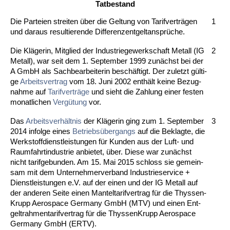
Tat­be­stand
Die Par­tei­en strei­ten über die Gel­tung von Ta­rif­verträgen
1
und dar­aus re­sul­tie­ren­de Dif­fe­ren­zent­gelt­ansprüche.
Die Kläge­rin, Mit­glied der In­dus­trie­ge­werk­schaft Me­tall (IG
2
Me­tall), war seit dem 1. Sep­tem­ber 1999 zunächst bei der
A GmbH als Sach­be­ar­bei­te­rin beschäftigt. Der zu­letzt gülti­
ge
Ar­beits­ver­trag
vom 18. Ju­ni 2002 enthält kei­ne Be­zug­
nah­me auf
Ta­rif­verträge
und sieht die Zah­lung ei­ner fes­ten
mo­nat­li­chen
Vergütung
vor.
Das
Ar­beits­verhält­nis
der Kläge­rin ging zum 1. Sep­tem­ber
3
2014 in­fol­ge ei­nes
Be­triebsüber­gangs
auf die Be­klag­te, die
Werk­stoff­dienst­leis­tun­gen für Kun­den aus der Luft- und
Raum­fahrt­in­dus­trie an­bie­tet, über. Die­se war zu­nächst
nicht ta­rif­ge­bun­den. Am 15. Mai 2015 schloss sie ge­mein­
sam mit dem Un­ter­neh­mer­ver­band In­dus­trie­ser­vice +
Dienst­leis­tun­gen e.V. auf der ei­nen und der IG Me­tall auf
der an­de­ren Sei­te ei­nen Man­tel­ta­rif­ver­trag für die Thys­sen-
Krupp Ae­ro­space Ger­ma­ny GmbH (MTV) und ei­nen Ent­
gelt­rah­men­ta­rif­ver­trag für die Thys­sen­Krupp Ae­ro­space
Ger­ma­ny GmbH (ERTV).