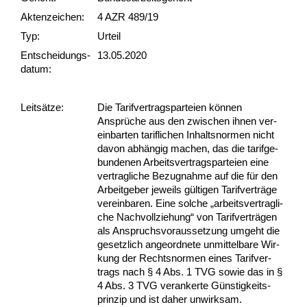
Akten­zeichen:
4 AZR 489/19
Typ:
Urteil
Ent­scheid­ungs­
13.05.2020
datum:
Leit­sätze:
Die Ta­rif­ver­trags­par­tei­en können
Ansprüche aus den zwi­schen ih­nen ver­
ein­bar­ten ta­rif­li­chen In­halts­nor­men nicht
da­von abhängig ma­chen, das die ta­rif­ge­
bun­de­nen Ar­beits­ver­trags­par­tei­en ei­ne
ver­trag­li­che Be­zug­nah­me auf die für den
Ar­beit­ge­ber je­weils gülti­gen Ta­rif­verträge
ver­ein­ba­ren. Ei­ne sol­che „ar­beits­ver­trag­li­
che Nach­voll­zie­hung“ von Ta­rif­verträgen
als An­spruchs­vor­aus­set­zung um­geht die
ge­setz­lich an­ge­ord­ne­te un­mit­tel­ba­re Wir­
kung der Rechts­nor­men ei­nes Ta­rif­ver­
trags nach § 4 Abs. 1 TVG so­wie das in §
4 Abs. 3 TVG ver­an­ker­te Güns­tig­keits­
prin­zip und ist da­her un­wirk­sam.