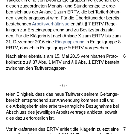
die­sen zu­ge­ord­ne­ten Mo­nats- und St­un­den­ent­gel­te er­ge­
ben sich aus der An­la­ge 1 zum ERTV, die bei Ta­rif­erhöhun­
gen je­weils an­ge­passt wird. Für die Über­lei­tung der be­reits
be­ste­hen­den
Ar­beits­verhält­nis­se
enthält § 7 ERTV Re­ge­
lun­gen zur Erstein­grup­pie­rung und zu Be­sitz­stands­zu­la­
gen. Für die Kläge­rin ist nach An­la­ge X zum ERTV bis zum
31. De­zem­ber 2016 ei­ne
Ein­grup­pie­rung
in Ent­gelt­grup­pe 8
ERTV, da­nach in Ent­gelt­grup­pe 9 ERTV vor­ge­se­hen.
Nach ei­ner eben­falls am 15. Mai 2015 ver­ein­bar­ten Pro­to­
6
koll­no­tiz zu § 37 Abs. 1 MTV und § 8 Abs. 1 ERTV be­steht
zwi­schen den Ta­rif­ver­trags­par-
- 6 -
tei­en Ei­nig­keit, dass das neue Ta­rif­werk sei­nem Gel­tungs­
be­reich ent­spre­chend zur An­wen­dung kom­men soll und
die Ar­beit­ge­be­rin ei­ne ar­beits­ver­trag­li­che Be­zug­nah­me bei
Ab­schluss des je­wei­li­gen Ar­beits­ver­trags an­bie­tet, so­weit
dies da­zu er­for­der­lich ist.
Vor In­kraft­tre­ten des ERTV er­hielt die Kläge­rin zu­letzt ei­ne
7