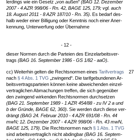
ler­dings wie ein Ge­setz „von außen“
(BAG
12.
De­zem­ber
2007 - 4 AZR 998/06 - Rn. 42, BA­GE 125, 179; vgl. auch
18. Au­gust 2011 - 8 AZR 187/10 - Rn. 35)
. Es be­darf des­
halb we­der ei­ner Bil­li­gung oder Kennt­nis noch ei­ner An­er­
ken­nung, Un­ter­wer­fung oder Über­nah­me
- 12 -
die­ser Nor­men durch die Par­tei­en des Ein­zel­ar­beits­ver­
trags
(BAG 16. Sep­tem­ber 1986 - GS 1/82 - aaO)
.
cc) Wei­ter­hin gel­ten die Rechts­nor­men ei­nes
Ta­rif­ver­trags
27
nach
§ 4 Abs. 1 TVG
„zwin­gend“. Die ta­rif­ge­bun­de­nen Ar­
beits­ver­trags­par­tei­en können kei­ne ab­wei­chen­den ein­zel­
ver­trag­li­chen Ab­ma­chun­gen tref­fen, die sich ge­genüber
den zwin­gend wir­ken­den Rechts­nor­men durch­set­zen
(BAG 21. Sep­tem­ber 1989 - 1 AZR 454/88 - zu IV 2 a und
b der Gründe, BA­GE 62, 360)
. Sie wer­den durch die­se ver­
drängt
(BAG 24. Fe­bru­ar 2010 - 4 AZR 691/08 - Rn. 44
mwN; 12. De­zem­ber 2007 - 4 AZR 998/06 - Rn. 43 mwN,
BA­GE 125, 179)
. Die Rechts­nor­men nach
§ 1 Abs. 1 TVG
sind ar­beits­ver­trag­lich nicht ab­ding­bar
(BAG 16. Sep­tem­