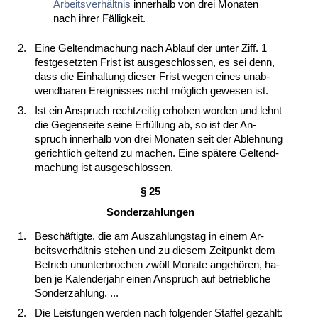
Ar­beits­verhält­nis
in­ner­halb von drei Mo­na­ten
nach ih­rer Fällig­keit.
2.
Ei­ne Gel­tend­ma­chung nach Ab­lauf der un­ter Ziff. 1
fest­ge­setz­ten Frist ist aus­ge­schlos­sen, es sei denn,
dass die Ein­hal­tung die­ser Frist we­gen ei­nes un­ab­
wend­ba­ren Er­eig­nis­ses nicht möglich ge­we­sen ist.
3.
Ist ein An­spruch recht­zei­tig er­ho­ben wor­den und lehnt
die Ge­gen­sei­te sei­ne Erfüllung ab, so ist der An­
spruch in­ner­halb von drei Mo­na­ten seit der Ab­leh­nung
ge­richt­lich gel­tend zu ma­chen. Ei­ne späte­re Gel­tend­
ma­chung ist aus­ge­schlos­sen.
§ 25
Son­der­zah­lun­gen
1.
Beschäftig­te, die am Aus­zah­lungs­tag in ei­nem Ar­
beits­verhält­nis ste­hen und zu die­sem Zeit­punkt dem
Be­trieb un­un­ter­bro­chen zwölf Mo­na­te an­gehören, ha­
ben je Ka­len­der­jahr ei­nen An­spruch auf be­trieb­li­che
Son­der­zah­lung. ...
2.
Die Leis­tun­gen wer­den nach fol­gen­der Staf­fel ge­zahlt: