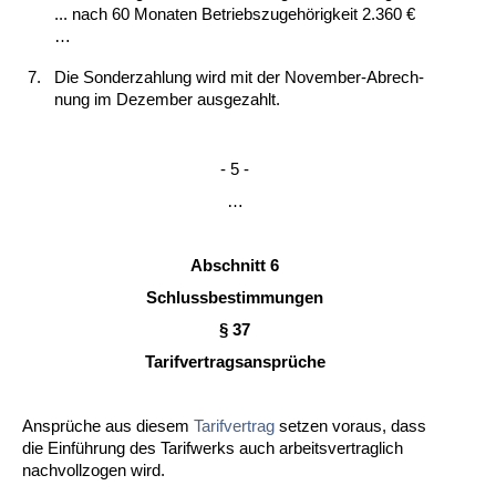
... nach 60 Mo­na­ten Be­triebs­zu­gehörig­keit 2.360 €
…
7.
Die Son­der­zah­lung wird mit der No­vem­ber-Ab­rech­
nung im De­zem­ber aus­ge­zahlt.
- 5 -
…
Ab­schnitt 6
Schluss­be­stim­mun­gen
§ 37
Ta­rif­ver­trags­ansprüche
Ansprüche aus die­sem
Ta­rif­ver­trag
set­zen vor­aus, dass
die Einführung des Ta­rif­werks auch ar­beits­ver­trag­lich
nach­voll­zo­gen wird.