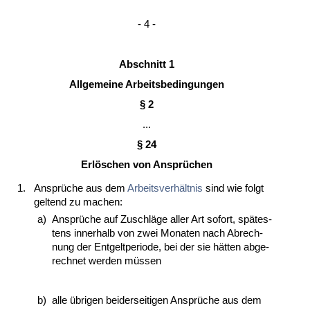
- 4 -
Ab­schnitt 1
All­ge­mei­ne Ar­beits­be­din­gun­gen
§ 2
...
§ 24
Erlöschen von Ansprüchen
1.
Ansprüche aus dem
Ar­beits­verhält­nis
sind wie folgt
gel­tend zu ma­chen:
a)
Ansprüche auf Zu­schläge al­ler Art so­fort, spätes­
tens in­ner­halb von zwei Mo­na­ten nach Ab­rech­
nung der Ent­gelt­pe­ri­ode, bei der sie hätten ab­ge­
rech­net wer­den müssen
b)
al­le übri­gen bei­der­sei­ti­gen Ansprüche aus dem