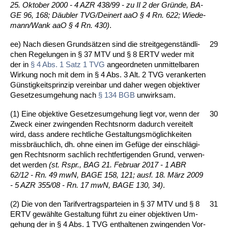
25. Ok­to­ber 2000 - 4 AZR 438/99 - zu II 2 der Gründe, BA­
GE 96, 168; Däubler TVG/Dei­nert aaO § 4 Rn. 622; Wie­de­
mann/Wank aaO § 4 Rn. 430)
.
ee) Nach die­sen Grundsätzen sind die streit­ge­genständ­li­
29
chen Re­ge­lun­gen in § 37 MTV und § 8 ERTV we­der mit
der in
§ 4 Abs. 1 Satz 1 TVG
an­ge­ord­ne­ten un­mit­tel­ba­ren
Wir­kung noch mit dem in § 4 Abs. 3 Alt. 2 TVG ver­an­ker­ten
Güns­tig­keits­prin­zip ver­ein­bar und da­her we­gen ob­jek­ti­ver
Ge­set­zes­um­ge­hung nach
§ 134 BGB
un­wirk­sam.
(1) Ei­ne ob­jek­ti­ve Ge­set­zes­um­ge­hung liegt vor, wenn der
30
Zweck ei­ner zwin­gen­den Rechts­norm da­durch ver­ei­telt
wird, dass an­de­re recht­li­che Ge­s­tal­tungsmöglich­kei­ten
miss­bräuch­lich, dh. oh­ne ei­nen im Gefüge der ein­schlägi­
gen Rechts­norm sach­lich recht­fer­ti­gen­den Grund, ver­wen­
det wer­den
(st. Rspr., BAG 21. Fe­bru­ar 2017 - 1 ABR
62/12 - Rn. 49 mwN, BA­GE 158, 121; ausf. 18. März 2009
- 5 AZR 355/08 - Rn. 17 mwN, BA­GE 130, 34)
.
(2) Die von den Ta­rif­ver­trags­par­tei­en in § 37 MTV und § 8
31
ERTV gewähl­te Ge­stal­tung führt zu ei­ner ob­jek­ti­ven Um­
ge­hung der in § 4 Abs. 1 TVG ent­hal­te­nen zwin­gen­den Vor­