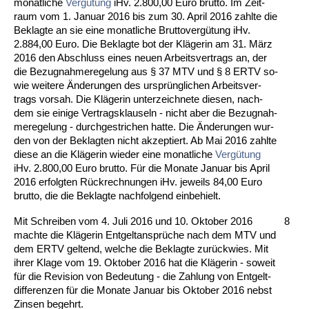
mo­nat­li­che
Vergütung
iHv. 2.800,00 Eu­ro brut­to. Im Zeit­
raum vom 1. Ja­nu­ar 2016 bis zum 30. April 2016 zahl­te die
Be­klag­te an sie ei­ne mo­nat­li­che Brut­to­vergütung iHv.
2.884,00 Eu­ro. Die Be­klag­te bot der Kläge­rin am 31. März
2016 den Ab­schluss ei­nes neu­en Ar­beits­ver­trags an, der
die Be­zug­nah­me­re­ge­lung aus § 37 MTV und § 8 ERTV so­
wie wei­te­re Ände­run­gen des ursprüng­li­chen Ar­beits­ver­
trags vor­sah. Die Kläge­rin un­ter­zeich­ne­te die­sen, nach­
dem sie ei­ni­ge Ver­trags­klau­seln - nicht aber die Be­zug­nah­
me­re­ge­lung - durch­ge­stri­chen hat­te. Die Ände­run­gen wur­
den von der Be­klag­ten nicht ak­zep­tiert. Ab Mai 2016 zahl­te
die­se an die Kläge­rin wie­der ei­ne mo­nat­li­che
Vergütung
iHv. 2.800,00 Eu­ro brut­to. Für die Mo­na­te Ja­nu­ar bis April
2016 er­folg­ten Rück­rech­nun­gen iHv. je­weils 84,00 Eu­ro
brut­to, die die Be­klag­te nach­fol­gend ein­be­hielt.
Mit Schrei­ben vom 4. Ju­li 2016 und 10. Ok­to­ber 2016
8
mach­te die Klä­ge­rin Ent­gelt­ansprüche nach dem MTV und
dem ERTV gel­tend, wel­che die Be­klag­te zurück­wies. Mit
ih­rer Kla­ge vom 19. Ok­to­ber 2016 hat die Kläge­rin - so­weit
für die Re­vi­si­on von Be­deu­tung - die Zah­lung von Ent­gelt­
dif­fe­ren­zen für die Mo­na­te Ja­nu­ar bis Ok­to­ber 2016 nebst
Zin­sen be­gehrt.