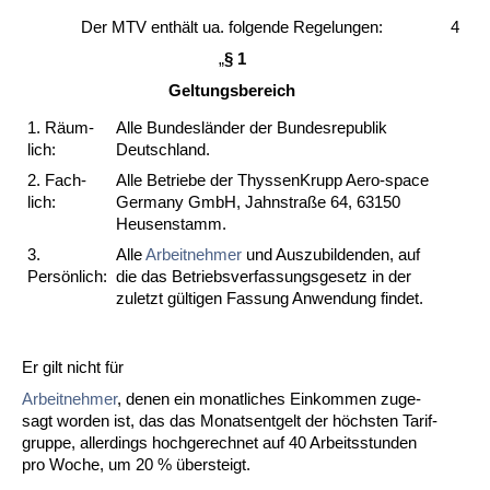
Der MTV enthält ua. fol­gen­de Re­ge­lun­gen:
4
„
§ 1
Gel­tungs­be­reich
1. Räum­
Al­le Bun­desländer der Bun­des­re­pu­blik
lich:
Deutsch­land.
2. Fach­
Al­le Be­trie­be der Thys­sen­Krupp Ae­ro-space
lich:
Ger­ma­ny GmbH, Jahn­s­traße 64, 63150
Heu­sen­stamm.
3.
Al­le
Ar­beit­neh­mer
und Aus­zu­bil­den­den, auf
Persönlich:
die das Be­triebs­ver­fas­sungs­ge­setz in der
zu­letzt gülti­gen Fas­sung An­wen­dung fin­det.
Er gilt nicht für
Ar­beit­neh­mer
, de­nen ein mo­nat­li­ches Ein­kom­men zu­ge­
sagt wor­den ist, das das Mo­nats­ent­gelt der höchs­ten Ta­rif­
grup­pe, al­ler­dings hoch­ge­rech­net auf 40 Ar­beits­stun­den
pro Wo­che, um 20 % über­steigt.