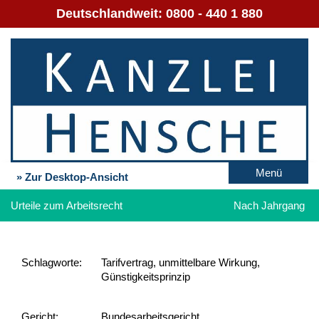
Deutschlandweit:
0800 - 440 1 880
Menü
» Zur Desktop-Ansicht
Urteile zum Arbeitsrecht
Nach Jahrgang
Schlag­worte:
Tarifvertrag, unmittelbare Wirkung,
Günstigkeitsprinzip
Gericht:
Bundesarbeitsgericht