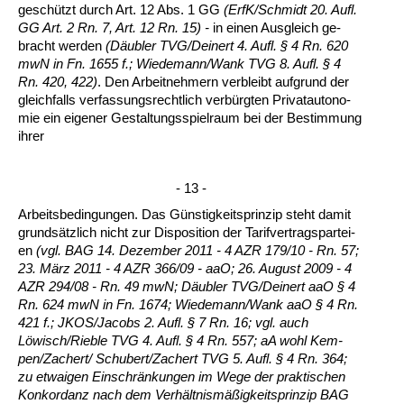
geschützt durch Art. 12 Abs. 1 GG
(ErfK/Schmidt 20. Aufl.
GG Art. 2 Rn. 7, Art. 12 Rn. 15) -
in ei­nen Aus­gleich ge­
bracht wer­den
(Däubler TVG/Dei­nert 4. Aufl. § 4 Rn. 620
mwN in Fn. 1655 f.; Wie­de­mann/Wank TVG 8. Aufl. § 4
Rn. 420, 422)
. Den Ar­beit­neh­mern ver­bleibt auf­grund der
gleich­falls ver­fas­sungs­recht­lich verbürg­ten Pri­vat­au­to­no­
mie ein ei­ge­ner Ge­stal­tungs­spiel­raum bei der Be­stim­mung
ih­rer
- 13 -
Ar­beits­be­din­gun­gen. Das Güns­tig­keits­prin­zip steht da­mit
grundsätz­lich nicht zur Dis­po­si­ti­on der Ta­rif­ver­trags­par­tei­
en
(vgl. BAG 14. De­zem­ber 2011 - 4 AZR 179/10 - Rn. 57;
23. März 2011 - 4 AZR 366/09 - aaO; 26. Au­gust 2009 - 4
AZR 294/08 - Rn. 49 mwN; Däubler TVG/Dei­nert aaO § 4
Rn. 624 mwN in Fn. 1674; Wie­de­mann/Wank aaO § 4 Rn.
421 f.; JKOS/Ja­cobs 2. Aufl. § 7 Rn. 16; vgl. auch
Löwisch/Rieb­le TVG 4. Aufl. § 4 Rn. 557; aA wohl Kem­
pen/Za­chert/ Schu­bert/Za­chert TVG 5. Aufl. § 4 Rn. 364;
zu et­wai­gen Ein­schränkun­gen im We­ge der prak­ti­schen
Kon­kor­danz nach dem Verhält­nismäßig­keits­prin­zip BAG