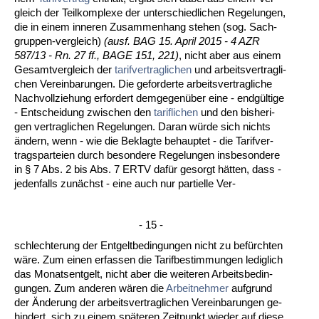
gleich der Teil­kom­ple­xe der un­ter­schied­li­chen Re­ge­lun­gen,
die in ei­nem in­ne­ren Zu­sam­men­hang ste­hen (sog. Sach­
grup­pen-ver­gleich)
(ausf. BAG 15. April 2015 - 4 AZR
587/13 - Rn. 27 ff., BA­GE 151, 221)
, nicht aber aus ei­nem
Ge­samt­ver­gleich der
ta­rif­ver­trag­li­chen
und ar­beits­ver­trag­li­
chen Ver­ein­ba­run­gen. Die ge­for­der­te ar­beits­ver­trag­li­che
Nach­voll­zie­hung er­for­dert dem­ge­genüber ei­ne - endgülti­ge
- Ent­schei­dung zwi­schen den
ta­rif­li­chen
und den bis­he­ri­
gen ver­trag­li­chen Re­ge­lun­gen. Dar­an würde sich nichts
ändern, wenn - wie die Be­klag­te be­haup­tet - die Ta­rif­ver­
trags­par­tei­en durch be­son­de­re Re­ge­lun­gen ins­be­son­de­re
in § 7 Abs. 2 bis Abs. 7 ERTV da­für ge­sorgt hätten, dass -
je­den­falls zunächst - ei­ne auch nur par­ti­el­le Ver-
- 15 -
schlech­te­rung der Ent­gelt­be­din­gun­gen nicht zu befürch­ten
wäre. Zum ei­nen er­fas­sen die Ta­rif­be­stim­mun­gen le­dig­lich
das Mo­nats­ent­gelt, nicht aber die wei­te­ren Ar­beits­be­din­
gun­gen. Zum an­de­ren wären die
Ar­beit­neh­mer
auf­grund
der Ände­rung der ar­beits­ver­trag­li­chen Ver­ein­ba­run­gen ge­
hin­dert, sich zu ei­nem späte­ren Zeit­punkt wie­der auf die­se