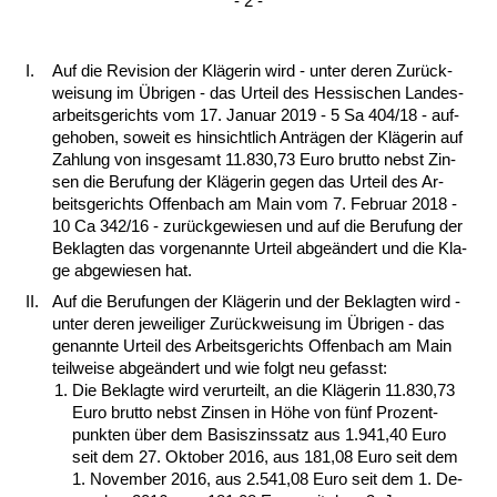
- 2 -
I.
Auf die Re­vi­si­on der Kläge­rin wird - un­ter de­ren Zu­rück­
wei­sung im Übri­gen - das Ur­teil des Hes­si­schen Lan­des­
ar­beits­ge­richts vom 17. Ja­nu­ar 2019 - 5 Sa 404/18 - auf­
ge­ho­ben, so­weit es hin­sicht­lich Anträgen der Kläge­rin auf
Zah­lung von ins­ge­samt 11.830,73 Eu­ro brut­to nebst Zin­
sen die Be­ru­fung der Kläge­rin ge­gen das Ur­teil des Ar­
beits­ge­richts Of­fen­bach am Main vom 7. Fe­bru­ar 2018 -
10 Ca 342/16 - zurück­ge­wie­sen und auf die Be­ru­fung der
Be­klag­ten das vor­ge­nann­te Ur­teil ab­geändert und die Kla­
ge ab­ge­wie­sen hat.
II.
Auf die Be­ru­fun­gen der Kläge­rin und der Be­klag­ten wird -
un­ter de­ren je­wei­li­ger Zurück­wei­sung im Übri­gen - das
ge­nann­te Ur­teil des Ar­beits­ge­richts Of­fen­bach am Main
teil­wei­se ab­geändert und wie folgt neu ge­fasst:
Die Be­klag­te wird ver­ur­teilt, an die Kläge­rin 11.830,73
Eu­ro brut­to nebst Zin­sen in Höhe von fünf Pro­zent­
punk­ten über dem Ba­sis­zins­satz aus 1.941,40 Eu­ro
seit dem 27. Ok­to­ber 2016, aus 181,08 Eu­ro seit dem
1. No­vem­ber 2016, aus 2.541,08 Eu­ro seit dem 1. De­