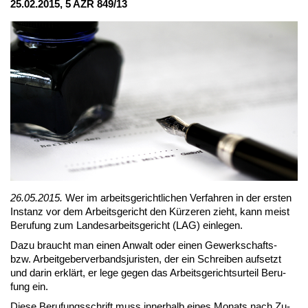
25.02.2015, 5 AZR 849/13
26.05.2015.
Wer im ar­beits­ge­richt­li­chen Ver­fah­ren in der ers­ten
In­stanz vor dem Ar­beits­ge­richt den Kür­ze­ren zieht, kann meist
Be­ru­fung zum Lan­des­ar­beits­ge­richt (LAG) ein­le­gen.
Da­zu braucht man ei­nen An­walt oder ei­nen Ge­werk­schafts-
bzw. Ar­beit­ge­ber­ver­bands­ju­ris­ten, der ein Schrei­ben auf­setzt
und dar­in er­klärt, er le­ge ge­gen das Ar­beits­ge­richts­ur­teil Be­ru­
fung ein.
Die­se Be­ru­fungs­schrift muss in­ner­halb ei­nes Mo­nats nach Zu­