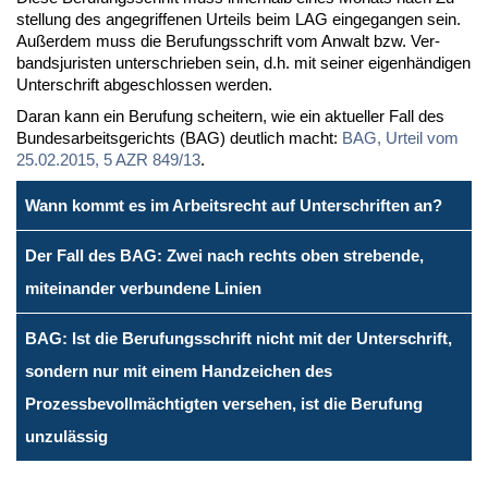
stel­lung des an­ge­grif­fe­nen Ur­teils beim LAG ein­ge­gan­gen sein.
Au­ßer­dem muss die Be­ru­fungs­schrift vom An­walt bzw. Ver­
bands­ju­ris­ten un­ter­schrie­ben sein, d.h. mit sei­ner ei­gen­hän­di­gen
Un­ter­schrift ab­ge­schlos­sen wer­den.
Dar­an kann ein Be­ru­fung schei­tern, wie ein ak­tu­el­ler Fall des
Bun­des­ar­beits­ge­richts (BAG) deut­lich macht:
BAG, Ur­teil vom
25.02.2015, 5 AZR 849/13
.
Wann kommt es im Arbeitsrecht auf Unterschriften an?
Der Fall des BAG: Zwei nach rechts oben strebende,
miteinander verbundene Linien
BAG: Ist die Berufungsschrift nicht mit der Unterschrift,
sondern nur mit einem Handzeichen des
Prozessbevollmächtigten versehen, ist die Berufung
unzulässig