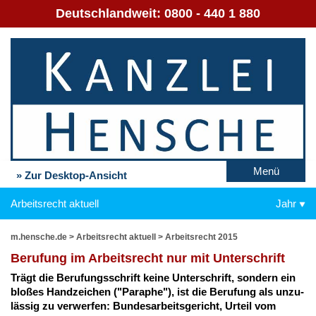
Deutschlandweit:
0800 - 440 1 880
Menü
» Zur Desktop-Ansicht
Arbeitsrecht aktuell
Jahr
m.hensche.de
>
Arbeitsrecht aktuell
>
Arbeitsrecht 2015
Be­ru­fung im Ar­beits­recht nur mit Un­ter­schrift
Trägt die Be­ru­fungs­schrift kei­ne Un­ter­schrift, son­dern ein
blo­ßes Hand­zei­chen ("Pa­ra­phe"), ist die Be­ru­fung als un­zu­
läs­sig zu ver­wer­fen: Bun­des­ar­beits­ge­richt, Ur­teil vom