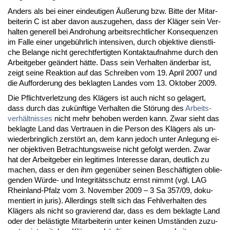
An­ders als bei ei­ner ein­deu­ti­gen Äußerung bzw. Bit­te der Mit­ar­
bei­te­rin C ist aber da­von aus­zu­ge­hen, dass der Kläger sein Ver­
hal­ten ge­ne­rell bei An­dro­hung ar­beits­recht­li­cher Kon­se­quen­zen
im Fal­le ei­ner un­gebühr­lich in­ten­si­ven, durch ob­jek­ti­ve dienst­li­
che Be­lan­ge nicht ge­recht­fer­tig­ten Kon­takt­auf­nah­me durch den
Ar­beit­ge­ber geändert hätte. Dass sein Ver­hal­ten änder­bar ist,
zeigt sei­ne Re­ak­ti­on auf das Schrei­ben vom 19. April 2007 und
die Auf­for­de­rung des be­klag­ten Lan­des vom 13. Ok­to­ber 2009.
Die Pflicht­ver­let­zung des Klägers ist auch nicht so ge­la­gert,
dass durch das zukünf­ti­ge Ver­hal­ten die Störung des
Ar­beits­
verhält­nis­ses
nicht mehr be­ho­ben wer­den kann. Zwar sieht das
be­klag­te Land das Ver­trau­en in die Per­son des Klägers als un­
wie­der­bring­lich zerstört an, dem kann je­doch un­ter An­le­gung ei­
ner ob­jek­ti­ven Be­trach­tungs­wei­se nicht ge­folgt wer­den. Zwar
hat der Ar­beit­ge­ber ein le­gi­ti­mes In­ter­es­se dar­an, deut­lich zu
ma­chen, dass er den ihm ge­genüber sei­nen Beschäftig­ten ob­lie­
gen­den Würde- und In­te­gritäts­schutz ernst nimmt (vgl. LAG
Rhein­land-Pfalz vom 3. No­vem­ber 2009 – 3 Sa 357/09, do­ku­
men­tiert in ju­ris). Al­ler­dings stellt sich das Fehl­ver­hal­ten des
Klägers als nicht so gra­vie­rend dar, dass es dem be­klag­te Land
oder der belästig­te Mit­ar­bei­te­rin un­ter kei­nen Umständen zu­zu­