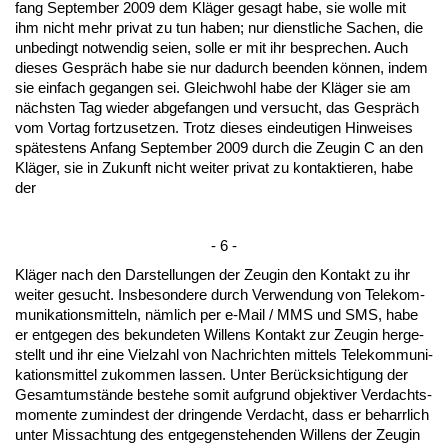
fang Sep­tem­ber 2009 dem Kläger ge­sagt ha­be, sie wol­le mit
ihm nicht mehr pri­vat zu tun ha­ben; nur dienst­li­che Sa­chen, die
un­be­dingt not­wen­dig sei­en, sol­le er mit ihr be­spre­chen. Auch
die­ses Gespräch ha­be sie nur da­durch be­en­den können, in­dem
sie ein­fach ge­gan­gen sei. Gleich­wohl ha­be der Kläger sie am
nächs­ten Tag wie­der ab­ge­fan­gen und ver­sucht, das Gespräch
vom Vor­tag fort­zu­set­zen. Trotz die­ses ein­deu­ti­gen Hin­wei­ses
spätes­tens An­fang Sep­tem­ber 2009 durch die Zeu­gin C an den
Kläger, sie in Zu­kunft nicht wei­ter pri­vat zu kon­tak­tie­ren, ha­be
der
- 6 -
Kläger nach den Dar­stel­lun­gen der Zeu­gin den Kon­takt zu ihr
wei­ter ge­sucht. Ins­be­son­de­re durch Ver­wen­dung von Te­le­kom­
mu­ni­ka­ti­ons­mit­teln, nämlich per e-Mail / MMS und SMS, ha­be
er ent­ge­gen des be­kun­de­ten Wil­lens Kon­takt zur Zeu­gin her­ge­
stellt und ihr ei­ne Viel­zahl von Nach­rich­ten mit­tels Te­le­kom­mu­ni­
ka­ti­ons­mit­tel zu­kom­men las­sen. Un­ter Berück­sich­ti­gung der
Ge­samt­umstände be­ste­he so­mit auf­grund ob­jek­ti­ver Ver­dachts­
mo­men­te zu­min­dest der drin­gen­de Ver­dacht, dass er be­harr­lich
un­ter Miss­ach­tung des ent­ge­gen­ste­hen­den Wil­lens der Zeu­gin