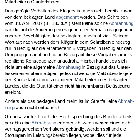
Mit­ar­bei­te­rin C un­ter­las­sen.
Das gerügte Ver­hal­ten des Klägers ist auch nicht be­reits zu­vor
von dem be­klag­ten Land
ab­ge­mahnt
wor­den. Das Schrei­ben
vom 19. April 2007 (Bl. 189 d.A.) stellt kei­ne sol­che
Ab­mah­nung
dar, die auf die Ände­rung ei­nes ge­ne­rel­len Ver­hal­tens ge­genüber
an­de­ren Beschäftig­ten des be­klag­ten Lan­des ab­zielt. Sei­nem
Wort­laut nach wer­den dem Kläger in dem Schrei­ben ein­deu­tig
nur in Be­zug auf die Mit­ar­bei­te­rin B Vor­ga­ben in Be­zug auf den
Um­gang ge­macht und nur in Be­zug auf die­se Vor­ga­ben ar­beits­
recht­li­che Kon­se­quen­zen an­ge­droht. Hier­bei han­delt es sich
nicht um ei­ne all­ge­mei­ne
Ab­mah­nung
in Be­zug auf das Un­ter­
las­sen ei­ner übermäßigen, je­des not­wen­di­ge Maß über­stei­gen­
den Kon­takt­auf­nah­me zu an­de­ren Mit­ar­bei­tern des be­klag­ten
Lan­des, die die Qua­lität ei­ner nicht hin­nehm­ba­ren Belästi­gung
er­reicht.
An­ders als das be­klag­te Land meint ist im Streit­fall ei­ne
Ab­mah­
nung
auch nicht ent­behr­lich.
Grundsätz­lich ist nach der Recht­spre­chung des Bun­des­ar­beits­
ge­richts ei­ne
Ab­mah­nung
er­for­der­lich, wenn we­gen ei­nes nicht
ver­trags­ge­rech­ten Ver­hal­tens gekündigt wer­den soll und die
Störun­gen im Leis­tungs­be­reich lie­gen, wo­bei dies für je­de