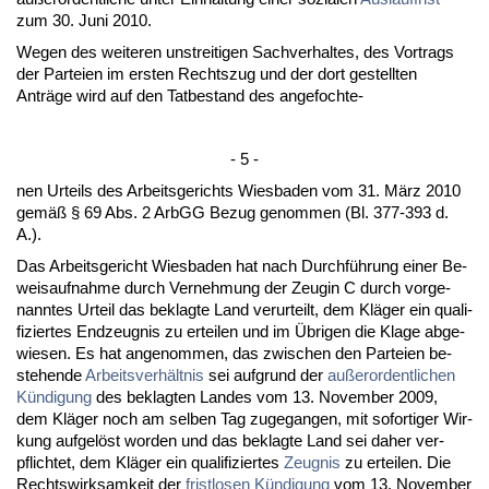
zum 30. Ju­ni 2010.
We­gen des wei­te­ren un­strei­ti­gen Sach­ver­hal­tes, des Vor­trags
der Par­tei­en im ers­ten Rechts­zug und der dort ge­stell­ten
Anträge wird auf den Tat­be­stand des an­ge­foch­te-
- 5 -
nen Ur­teils des Ar­beits­ge­richts Wies­ba­den vom 31. März 2010
gemäß § 69 Abs. 2 ArbGG Be­zug ge­nom­men (Bl. 377-393 d.
A.).
Das Ar­beits­ge­richt Wies­ba­den hat nach Durchführung ei­ner Be­
weis­auf­nah­me durch Ver­neh­mung der Zeu­gin C durch vor­ge­
nann­tes Ur­teil das be­klag­te Land ver­ur­teilt, dem Kläger ein qua­li­
fi­zier­tes End­zeug­nis zu er­tei­len und im Übri­gen die Kla­ge ab­ge­
wie­sen. Es hat an­ge­nom­men, das zwi­schen den Par­tei­en be­
ste­hen­de
Ar­beits­verhält­nis
sei auf­grund der
außer­or­dent­li­chen
Kündi­gung
des be­klag­ten Lan­des vom 13. No­vem­ber 2009,
dem Kläger noch am sel­ben Tag zu­ge­gan­gen, mit so­for­ti­ger Wir­
kung auf­gelöst wor­den und das be­klag­te Land sei da­her ver­
pflich­tet, dem Kläger ein qua­li­fi­zier­tes
Zeug­nis
zu er­tei­len. Die
Rechts­wirk­sam­keit der
frist­lo­sen Kündi­gung
vom 13. No­vem­ber