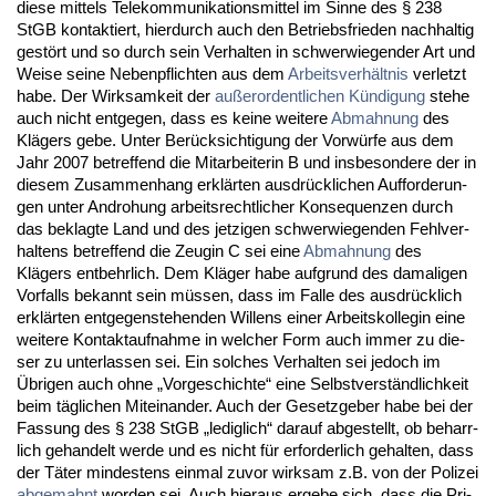
die­se mit­tels Te­le­kom­mu­ni­ka­ti­ons­mit­tel im Sin­ne des § 238
StGB kon­tak­tiert, hier­durch auch den Be­triebs­frie­den nach­hal­tig
gestört und so durch sein Ver­hal­ten in schwer­wie­gen­der Art und
Wei­se sei­ne Ne­ben­pflich­ten aus dem
Ar­beits­verhält­nis
ver­letzt
ha­be. Der Wirk­sam­keit der
außer­or­dent­li­chen Kündi­gung
ste­he
auch nicht ent­ge­gen, dass es kei­ne wei­te­re
Ab­mah­nung
des
Klägers ge­be. Un­ter Berück­sich­ti­gung der Vorwürfe aus dem
Jahr 2007 be­tref­fend die Mit­ar­bei­te­rin B und ins­be­son­de­re der in
die­sem Zu­sam­men­hang erklärten aus­drück­li­chen Auf­for­de­run­
gen un­ter An­dro­hung ar­beits­recht­li­cher Kon­se­quen­zen durch
das be­klag­te Land und des jet­zi­gen schwer­wie­gen­den Fehl­ver­
hal­tens be­tref­fend die Zeu­gin C sei ei­ne
Ab­mah­nung
des
Klägers ent­behr­lich. Dem Kläger ha­be auf­grund des da­ma­li­gen
Vor­falls be­kannt sein müssen, dass im Fal­le des aus­drück­lich
erklärten ent­ge­gen­ste­hen­den Wil­lens ei­ner Ar­beits­kol­le­gin ei­ne
wei­te­re Kon­takt­auf­nah­me in wel­cher Form auch im­mer zu die­
ser zu un­ter­las­sen sei. Ein sol­ches Ver­hal­ten sei je­doch im
Übri­gen auch oh­ne „Vor­ge­schich­te“ ei­ne Selbst­verständ­lich­keit
beim tägli­chen Mit­ein­an­der. Auch der Ge­setz­ge­ber ha­be bei der
Fas­sung des § 238 StGB „le­dig­lich“ dar­auf ab­ge­stellt, ob be­harr­
lich ge­han­delt wer­de und es nicht für er­for­der­lich ge­hal­ten, dass
der Täter min­des­tens ein­mal zu­vor wirk­sam z.B. von der Po­li­zei
ab­ge­mahnt
wor­den sei. Auch hier­aus er­ge­be sich, dass die Pri­