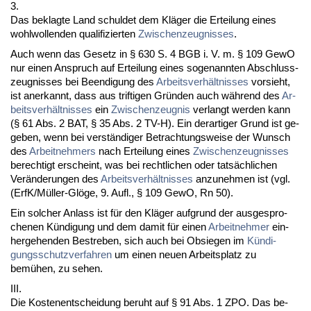
3.
Das be­klag­te Land schul­det dem Kläger die Er­tei­lung ei­nes
wohl­wol­len­den qua­li­fi­zier­ten
Zwi­schen­zeug­nis­ses
.
Auch wenn das Ge­setz in § 630 S. 4 BGB i. V. m. § 109 Ge­wO
nur ei­nen An­spruch auf Er­tei­lung ei­nes so­ge­nann­ten Ab­schluss­
zeug­nis­ses bei Be­en­di­gung des
Ar­beits­verhält­nis­ses
vor­sieht,
ist an­er­kannt, dass aus trif­ti­gen Gründen auch während des
Ar­
beits­verhält­nis­ses
ein
Zwi­schen­zeug­nis
ver­langt wer­den kann
(§ 61 Abs. 2 BAT, § 35 Abs. 2 TV-H). Ein der­ar­ti­ger Grund ist ge­
ge­ben, wenn bei verständi­ger Be­trach­tungs­wei­se der Wunsch
des
Ar­beit­neh­mers
nach Er­tei­lung ei­nes
Zwi­schen­zeug­nis­ses
be­rech­tigt er­scheint, was bei recht­li­chen oder tatsächli­chen
Verände­run­gen des
Ar­beits­verhält­nis­ses
an­zu­neh­men ist (vgl.
(ErfK/Müller-Glöge, 9. Aufl., § 109 Ge­wO, Rn 50).
Ein sol­cher An­lass ist für den Kläger auf­grund der aus­ge­spro­
che­nen Kündi­gung und dem da­mit für ei­nen
Ar­beit­neh­mer
ein­
her­ge­hen­den Be­stre­ben, sich auch bei Ob­sie­gen im
Kündi­
gungs­schutz­ver­fah­ren
um ei­nen neu­en Ar­beits­platz zu
bemühen, zu se­hen.
III.
Die Kos­ten­ent­schei­dung be­ruht auf § 91 Abs. 1 ZPO. Das be­