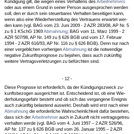
Kündi­gung gilt, die we­gen ei­nes Ver­hal­tens des
Ar­beit­neh­mers
oder aus ei­nem Grund in sei­ner Per­son aus­ge­spro­chen wer­den
soll, den er durch sein steu­er­ba­res Ver­hal­ten be­sei­ti­gen kann,
wenn al­so ei­ne Wie­der­her­stel­lung des Ver­trau­ens er­war­tet wer­
den kann (vgl. BAG vom 23. Ju­ni 2009 - 2 AZR 283/08, AP Nr. 5
zu § 1 KSchG 1969
Ab­mah­nung
; BAG vom 11. März 1999 - 2
AZR 507/98, AP Nr. 149 zu § 626 BGB und vom 17. Fe­bru­ar
1994 - 2 AZR 616/93, AP Nr. 116 zu § 626 BGB). Denn nur nach
ei­ner ver­geb­li­chen vor­he­ri­gen
Ab­mah­nung
ist die not­wen­di­ge
ne­ga­ti­ve Zu­kunfts­pro­gno­se zu be­ja­hen, dass auch zukünf­tig
wei­te­re Ver­trags­ver­let­zun­gen zu befürch­ten sind.
- 12 -
Die­se Pro­gno­se ist er­for­der­lich, da der Kündi­gungs­zweck zu­
kunfts­be­zo­gen aus­ge­rich­tet ist. Ent­schei­dend ist, ob ei­ne Wie­
der­ho­lungs­ge­fahr be­steht und ob sich das ver­gan­ge­ne Er­eig­nis
auch zukünf­tig be­las­tend aus­wirkt. Des­halb wird erst nach ei­ner
Ab­mah­nung
die er­for­der­li­che Wahr­schein­lich­keit dafür be­ste­hen,
dass sich der
Ar­beit­neh­mer
auch in Zu­kunft nicht ver­trags­ge­treu
ver­hal­ten wer­de (vgl. BAG vom 4. Ju­ni 1997 – 2 AZR 526/96,
AP Nr. 137 zu § 626 BGB und vom 26. Ja­nu­ar 1995 – 2 AZR