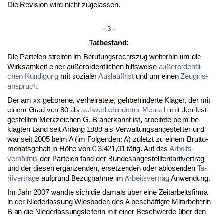
Die Re­vi­si­on wird nicht zu­ge­las­sen.
- 3 -
Tat­be­stand:
Die Par­tei­en strei­ten im Be­ru­fungs­rechts­zug wei­ter­hin um die
Wirk­sam­keit ei­ner außer­or­dent­li­chen hilfs­wei­se
außer­or­dent­li­
chen Kündi­gung
mit so­zia­ler
Aus­lauf­frist
und um ei­nen
Zeug­nis­
an­spruch
.
Der am xx ge­bo­re­ne, ver­hei­ra­te­te, geh­be­hin­der­te Kläger, der mit
ei­nem Grad von 80 als
schwer­be­hin­der­ter Mensch
mit den fest­
ge­stell­ten Merk­zei­chen G, B an­er­kannt ist, ar­bei­te­te beim be­
klag­ten Land seit An­fang 1989 als Ver­wal­tungs­an­ge­stell­ter und
war seit 2005 beim A (im Fol­gen­den: A) zu­letzt zu ei­nem Brut­to­
mo­nats­ge­halt in Höhe von € 3.421,01 tätig. Auf das
Ar­beits­
verhält­nis
der Par­tei­en fand der Bun­des­an­ge­stell­ten­ta­rif­ver­trag
und der die­sen ergänzen­den, er­set­zen­den oder ablösen­den
Ta­
rif­verträge
auf­grund Be­zug­nah­me im
Ar­beits­ver­trag
An­wen­dung.
Im Jahr 2007 wand­te sich die da­mals über ei­ne Zeit­ar­beits­fir­ma
in der Nie­der­las­sung Wies­ba­den des A beschäftig­te Mit­ar­bei­te­rin
B an die Nie­der­las­sungs­lei­te­rin mit ei­ner Be­schwer­de über den