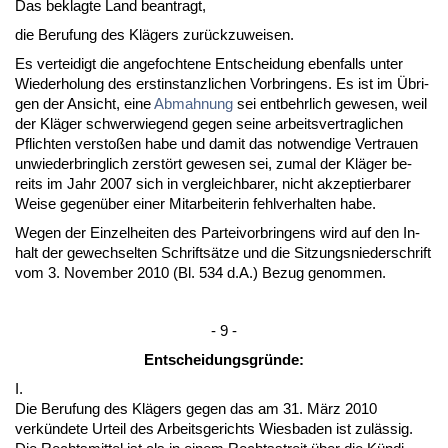
Das be­klag­te Land be­an­tragt,
die Be­ru­fung des Klägers zurück­zu­wei­sen.
Es ver­tei­digt die an­ge­foch­te­ne Ent­schei­dung eben­falls un­ter
Wie­der­ho­lung des erst­in­stanz­li­chen Vor­brin­gens. Es ist im Übri­
gen der An­sicht, ei­ne
Ab­mah­nung
sei ent­behr­lich ge­we­sen, weil
der Kläger schwer­wie­gend ge­gen sei­ne ar­beits­ver­trag­li­chen
Pflich­ten ver­s­toßen ha­be und da­mit das not­wen­di­ge Ver­trau­en
un­wie­der­bring­lich zerstört ge­we­sen sei, zu­mal der Kläger be­
reits im Jahr 2007 sich in ver­gleich­ba­rer, nicht ak­zep­tier­ba­rer
Wei­se ge­genüber ei­ner Mit­ar­bei­te­rin fehl­ver­hal­ten ha­be.
We­gen der Ein­zel­hei­ten des Par­tei­vor­brin­gens wird auf den In­
halt der ge­wech­sel­ten Schriftsätze und die Sit­zungs­nie­der­schrift
vom 3. No­vem­ber 2010 (Bl. 534 d.A.) Be­zug ge­nom­men.
- 9 -
Ent­schei­dungs­gründe:
I.
Die Be­ru­fung des Klägers ge­gen das am 31. März 2010
verkünde­te Ur­teil des Ar­beits­ge­richts Wies­ba­den ist zulässig.