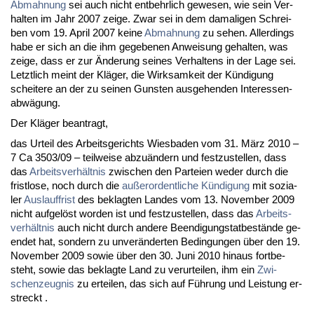
Ab­mah­nung
sei auch nicht ent­behr­lich ge­we­sen, wie sein Ver­
hal­ten im Jahr 2007 zei­ge. Zwar sei in dem da­ma­li­gen Schrei­
ben vom 19. April 2007 kei­ne
Ab­mah­nung
zu se­hen. Al­ler­dings
ha­be er sich an die ihm ge­ge­be­nen An­wei­sung ge­hal­ten, was
zei­ge, dass er zur Ände­rung sei­nes Ver­hal­tens in der La­ge sei.
Letzt­lich meint der Kläger, die Wirk­sam­keit der Kündi­gung
schei­te­re an der zu sei­nen Guns­ten aus­ge­hen­den In­ter­es­sen­
abwägung.
Der Kläger be­an­tragt,
das Ur­teil des Ar­beits­ge­richts Wies­ba­den vom 31. März 2010 –
7 Ca 3503/09 – teil­wei­se ab­zuändern und fest­zu­stel­len, dass
das
Ar­beits­verhält­nis
zwi­schen den Par­tei­en we­der durch die
frist­lo­se, noch durch die
außer­or­dent­li­che Kündi­gung
mit so­zia­
ler
Aus­lauf­frist
des be­klag­ten Lan­des vom 13. No­vem­ber 2009
nicht auf­gelöst wor­den ist und fest­zu­stel­len, dass das
Ar­beits­
verhält­nis
auch nicht durch an­de­re Be­en­di­gungs­tat­bestände ge­
en­det hat, son­dern zu un­veränder­ten Be­din­gun­gen über den 19.
No­vem­ber 2009 so­wie über den 30. Ju­ni 2010 hin­aus fort­be­
steht, so­wie das be­klag­te Land zu ver­ur­tei­len, ihm ein
Zwi­
schen­zeug­nis
zu er­tei­len, das sich auf Führung und Leis­tung er­
streckt .