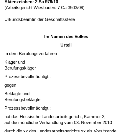
Ak­ten­zei­chen: 2 Sa 979/10
(Ar­beits­ge­richt Wies­ba­den: 7 Ca 3503/09)
Ur­kunds­be­am­tin der Geschäfts­stel­le
Im Na­men des Vol­kes
Ur­teil
In dem Be­ru­fungs­ver­fah­ren
Kläger und
Be­ru­fungskläger
Pro­zess­be­vollmäch­tigt.:
ge­gen
Be­klag­te und
Be­ru­fungs­be­klag­te
Pro­zess­be­vollmäch­tigt.:
hat das Hes­si­sche Lan­des­ar­beits­ge­richt, Kam­mer 2,
auf die münd­li­che Ver­hand­lung vom 03. No­vem­ber 2010
durch die xx des Lan­des­ar­beits­ge­richts xx als Vor­sit­zen­de