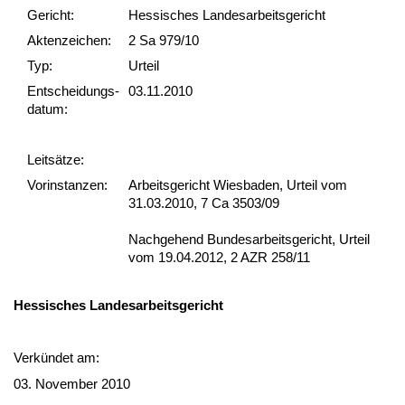
Gericht:
Hessisches Landesarbeitsgericht
Akten­zeichen:
2 Sa 979/10
Typ:
Urteil
Ent­scheid­ungs­
03.11.2010
datum:
Leit­sätze:
Vor­ins­tan­zen:
Arbeitsgericht Wiesbaden, Urteil vom
31.03.2010, 7 Ca 3503/09
Nachgehend Bundesarbeitsgericht, Urteil
vom 19.04.2012, 2 AZR 258/11
Hes­si­sches Lan­des­ar­beits­ge­richt
Verkündet am:
03. No­vem­ber 2010