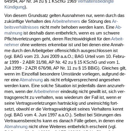
649/94, AP Nr. 34 zu § 1 KSchG 1969
Ver­hal­tens­be­ding­te
Kündi­gung
).
Von die­sem Grund­satz gel­ten Aus­nah­men nur, wenn durch das
zukünf­ti­ge Ver­hal­ten des
Ar­beit­neh­mers
die Störung des
Ar­
beits­verhält­nis­ses
nicht mehr be­ho­ben wer­den kann. Ei­ne
Ab­
mah­nung
ist des­halb dann ent­behr­lich, wenn es um schwe­re
Pflicht­ver­let­zun­gen geht, de­ren Rechts­wid­rig­keit für den
Ar­beit­
neh­mer
oh­ne wei­te­res er­kenn­bar ist und bei de­nen ei­ne An­nah­
me durch den Ar­beit­ge­ber of­fen­sicht­lich aus­ge­schlos­sen ist
(vgl. BAG vom 23. Ju­ni 2009 a.a.O.; BAG Ur­teil vom 10. Fe­bru­
ar 1999 - 2 ABR 31/98, AP Nr. 42 zu § 15 KSchG und vom 1.
Ju­li 1999 - 2 AZR 676/98, AP Nr. 11 zu § 15 BBiG). Glei­ches gilt,
wenn im Ein­zel­fall be­son­de­re Umstände vor­lie­gen, auf­grund de­
rer ei­ne
Ab­mah­nung
als nicht er­folg­ver­spre­chend an­ge­se­hen
wer­den kann. Ei­ne sol­che Si­tua­ti­on ist je­den­falls dann an­zu­neh­
men, wenn der
Ar­beit­neh­mer
ein­deu­tig nicht ge­willt ist, sich ver­
trags­ge­recht zu ver­hal­ten, was wie­der­um der Fall ist, wenn er
sei­ne Ver­trags­ver­let­zun­gen hartnäckig und un­ein­sich­tig fort­
setzt, ob­wohl er die Ver­trags­wid­rig­keit sei­nes Ver­hal­tens kennt
(vgl. BAG vom 4. Ju­ni 1997 a.a.O.). Selbst bei Störun­gen des
Ver­trau­ens­be­reichs kann es da­nach Fälle ge­ben, in de­nen ei­ne
Ab­mah­nung
nicht oh­ne Wei­te­res ent­behr­lich er­scheint (vgl.