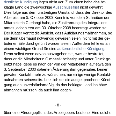
dent­li­che Kündi­gung
lägen nicht vor. Zum ei­nen ha­be das be­
klag­te Land die zweiwöchi­ge
Aus­schluss­frist
nicht ge­wahrt.
Dies fol­ge aus dem un­strei­ti­gen Um­stand, dass der Di­rek­tor des
A be­reits am 9. Ok­to­ber 2009 Kennt­nis von dem Schrei­ben der
Mit­ar­bei­te­rin C er­langt ha­be, die Zu­stim­mung des In­te­gra­ti­ons­
am­tes je­doch erst am 30. Ok­to­ber 2009 be­an­tragt wor­den sei.
Der Kläger ver­tritt die An­sicht, dass Aufklärungs­maßnah­men, so
sie denn über­haupt not­wen­dig ge­we­sen sei­en, nicht mit der ge­
bo­te­nen Ei­le durch­geführt wor­den sei­en. Außer­dem feh­le es an
ei­nem wich­ti­gen Grund für ei­ne
außer­or­dent­li­che Kündi­gung
.
Denn selbst wenn da­von aus­zu­ge­hen sei, was er be­strei­tet,
dass er die Mit­ar­bei­te­rin C mas­siv belästigt und un­ter Druck ge­
setzt ha­be, ge­be es nach der von der Mit­ar­bei­te­rin auf et­wa den
3. Sep­tem­ber 2009 da­tier­ten Äußerung ihm ge­genüber, kei­nen
pri­va­ten Kon­takt mehr zu wünschen, nur ei­ni­ge we­ni­ge Kon­takt­
auf­nah­men sei­ner­seits. Letzt­lich sei die aus­ge­spro­che­ne Kündi­
gung auch un­verhält­nismäßig, da das be­klag­te Land ihn hätte
ab­mah­nen müssen, da auch ihm ge­gen-
- 8 -
über ei­ne Fürsor­ge­pflicht des Ar­beit­ge­bers be­ste­he. Ei­ne sol­che