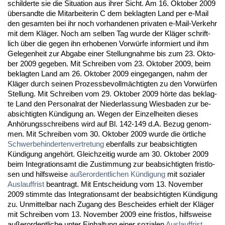
schil­der­te sie die Si­tua­ti­on aus ih­rer Sicht. Am 16. Ok­to­ber 2009
über­sand­te die Mit­ar­bei­te­rin C dem be­klag­ten Land per e-Mail
den ge­sam­ten bei ihr noch vor­han­de­nen pri­va­ten e-Mail-Ver­kehr
mit dem Kläger. Noch am sel­ben Tag wur­de der Kläger schrift­
lich über die ge­gen ihn er­ho­be­nen Vorwürfe in­for­miert und ihm
Ge­le­gen­heit zur Ab­ga­be ei­ner Stel­lung­nah­me bis zum 23. Ok­to­
ber 2009 ge­ge­ben. Mit Schrei­ben vom 23. Ok­to­ber 2009, beim
be­klag­ten Land am 26. Ok­to­ber 2009 ein­ge­gan­gen, nahm der
Kläger durch sei­nen Pro­zess­be­vollmäch­tig­ten zu den Vorwürfen
Stel­lung. Mit Schrei­ben vom 29. Ok­to­ber 2009 hörte das be­klag­
te Land den Per­so­nal­rat der Nie­der­las­sung Wies­ba­den zur be­
ab­sich­tig­ten Kündi­gung an. We­gen der Ein­zel­hei­ten die­ses
Anhörungs­schrei­bens wird auf Bl. 142-149 d.A. Be­zug ge­nom­
men. Mit Schrei­ben vom 30. Ok­to­ber 2009 wur­de die ört­li­che
Schwer­be­hin­der­ten­ver­tre­tung
eben­falls zur be­ab­sich­tig­ten
Kündi­gung an­gehört. Gleich­zei­tig wur­de am 30. Ok­to­ber 2009
beim In­te­gra­ti­ons­amt die Zu­stim­mung zur be­ab­sich­tig­ten frist­lo­
sen und hilfs­wei­se
außer­or­dent­li­chen Kündi­gung
mit so­zia­ler
Aus­lauf­frist
be­an­tragt. Mit Ent­schei­dung vom 13. No­vem­ber
2009 stimm­te das In­te­gra­ti­ons­amt der be­ab­sich­tig­ten Kündi­gung
zu. Un­mit­tel­bar nach Zu­gang des Be­schei­des er­hielt der Kläger
mit Schrei­ben vom 13. No­vem­ber 2009 ei­ne frist­los, hilfs­wei­se
außer­or­dent­li­che un­ter Ein­hal­tung ei­ner so­zia­len
Aus­lauf­frist