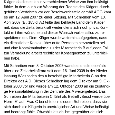
Kläger, da die­se sich in ver­schie­de­ner Wei­se von ihm belästigt
fühl­te. In dem auch zur Wah­rung der Rech­te des Klägers durch­
geführ­ten Ver­fah­ren vor der Be­schwer­de­stel­le gemäß AGG kam
es am 12. April 2007 zu ei­ner Sit­zung. Mit Schrei­ben vom 19.
April 2007 (Bl. 189 d. A.) teil­te das be­klag­te Land dem Kläger
mit, dass die Zeit­ar­beits­kraft we­der dienst­lich noch pri­vat Kon­
takt mit ihm wünsche und die­ser Wunsch vor­be­halt­los zu re­
spek­tie­ren sei. Dem Kläger wur­de wei­ter­hin auf­ge­ge­ben, dass
ein dienst­li­cher Kon­takt über drit­te Per­so­nen her­zu­stel­len sei
und ei­ne Kon­takt­auf­nah­me zu der Mit­ar­bei­te­rin B auf je­den Fall
zur Ver­mei­dung ar­beits­recht­li­cher Kon­se­quen­zen zu un­ter­blei­
ben ha­be.
Mit Schrei­ben vom 8. Ok­to­ber 2009 wand­te sich die eben­falls
über ei­ne Zeit­ar­beits­fir­ma seit dem 16. Ju­ni 2009 in der Nie­der­
las­sung Wies­ba­den des A beschäftig­te Mit­ar­bei­te­rin C an den
Di­rek­tor des A D. Die­ses Schrei­ben lag dem Di­rek­tor am 9. Ok­
to­ber 2009 vor und wur­de am 12. Ok­to­ber 2009 an die zuständi­
ge Per­so­nal­ab­tei­lung in der Zen­tra­le des A wei­ter­ge­lei­tet. Das
Schrei­ben der Mit­ar­bei­te­rin C führt als Be­treff „Be­schwer­de über
Herrn E“ auf. Frau C be­rich­te­te in die­sem Schrei­ben, dass sie
sich durch die Kläge­rin in un­erträgli­cher Art und Wei­se belästigt
und be­drängt fühle. Ob­wohl sie sich ihm ge­genüber deut­lich