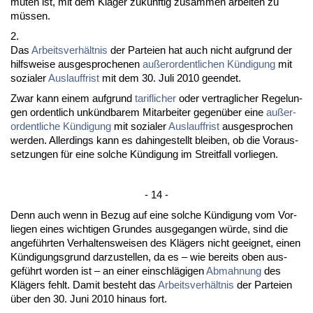
mu­ten ist, mit dem Kläger zukünf­tig zu­sam­men ar­bei­ten zu
müssen.
2.
Das
Ar­beits­verhält­nis
der Par­tei­en hat auch nicht auf­grund der
hilfs­wei­se aus­ge­spro­che­nen
außer­or­dent­li­chen Kündi­gung
mit
so­zia­ler
Aus­lauf­frist
mit dem 30. Ju­li 2010 ge­en­det.
Zwar kann ei­nem auf­grund
ta­rif­li­cher
oder ver­trag­li­cher Re­ge­lun­
gen or­dent­lich unkünd­ba­rem Mit­ar­bei­ter ge­genüber ei­ne
außer­
or­dent­li­che Kündi­gung
mit so­zia­ler
Aus­lauf­frist
aus­ge­spro­chen
wer­den. Al­ler­dings kann es da­hin­ge­stellt blei­ben, ob die Vor­aus­
set­zun­gen für ei­ne sol­che Kündi­gung im Streit­fall vor­lie­gen.
- 14 -
Denn auch wenn in Be­zug auf ei­ne sol­che Kündi­gung vom Vor­
lie­gen ei­nes wich­ti­gen Grun­des aus­ge­gan­gen würde, sind die
an­geführ­ten Ver­hal­tens­wei­sen des Klägers nicht ge­eig­net, ei­nen
Kündi­gungs­grund dar­zu­stel­len, da es – wie be­reits oben aus­
geführt wor­den ist – an ei­ner ein­schlägi­gen
Ab­mah­nung
des
Klägers fehlt. Da­mit be­steht das
Ar­beits­verhält­nis
der Par­tei­en
über den 30. Ju­ni 2010 hin­aus fort.