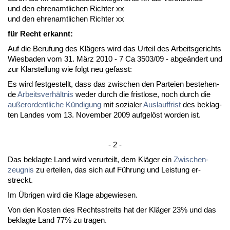
und den eh­ren­amt­li­chen Rich­ter xx
und den eh­ren­amt­li­chen Rich­ter xx
für Recht er­kannt:
Auf die Be­ru­fung des Klägers wird das Ur­teil des Ar­beits­ge­richts
Wies­ba­den vom 31. März 2010 - 7 Ca 3503/09 - ab­geändert und
zur Klar­stel­lung wie folgt neu ge­fasst:
Es wird fest­ge­stellt, dass das zwi­schen den Par­tei­en be­ste­hen­
de
Ar­beits­verhält­nis
we­der durch die frist­lo­se, noch durch die
außer­or­dent­li­che Kündi­gung
mit so­zia­ler
Aus­lauf­frist
des be­klag­
ten Lan­des vom 13. No­vem­ber 2009 auf­gelöst wor­den ist.
- 2 -
Das be­klag­te Land wird ver­ur­teilt, dem Kläger ein
Zwi­schen­
zeug­nis
zu er­tei­len, das sich auf Führung und Leis­tung er­
streckt.
Im Übri­gen wird die Kla­ge ab­ge­wie­sen.
Von den Kos­ten des Rechts­streits hat der Kläger 23% und das
be­klag­te Land 77% zu tra­gen.