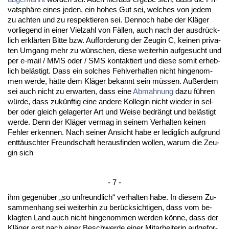
vat­sphäre ei­nes je­den, ein ho­hes Gut sei, wel­ches von je­dem
zu ach­ten und zu re­spek­tie­ren sei. Den­noch ha­be der Kläger
vor­lie­gend in ei­ner Viel­zahl von Fällen, auch nach der aus­drück­
lich erklärten Bit­te bzw. Auf­for­de­rung der Zeu­gin C, kei­nen pri­va­
ten Um­gang mehr zu wünschen, die­se wei­ter­hin auf­ge­sucht und
per e-mail / MMS oder / SMS kon­tak­tiert und die­se so­mit er­heb­
lich belästigt. Dass ein sol­ches Fehl­ver­hal­ten nicht hin­ge­nom­
men wer­de, hätte dem Kläger be­kannt sein müssen. Außer­dem
sei auch nicht zu er­war­ten, dass ei­ne
Ab­mah­nung
da­zu führen
würde, dass zukünf­tig ei­ne an­de­re Kol­le­gin nicht wie­der in sel­
ber oder gleich ge­la­ger­ter Art und Wei­se be­drängt und belästigt
wer­de. Denn der Kläger ver­mag in sei­nem Ver­hal­ten kei­nen
Feh­ler er­ken­nen. Nach sei­ner An­sicht ha­be er le­dig­lich auf­grund
enttäusch­ter Freund­schaft her­aus­fin­den wol­len, war­um die Zeu­
gin sich
- 7 -
ihm ge­genüber „so un­freund­lich“ ver­hal­ten ha­be. In die­sem Zu­
sam­men­hang sei wei­ter­hin zu berück­sich­ti­gen, dass vom be­
klag­ten Land auch nicht hin­ge­nom­men wer­den könne, dass der
Kläger erst nach ei­ner Be­schwer­de ei­ner Mit­ar­bei­te­rin auf­ge­for­