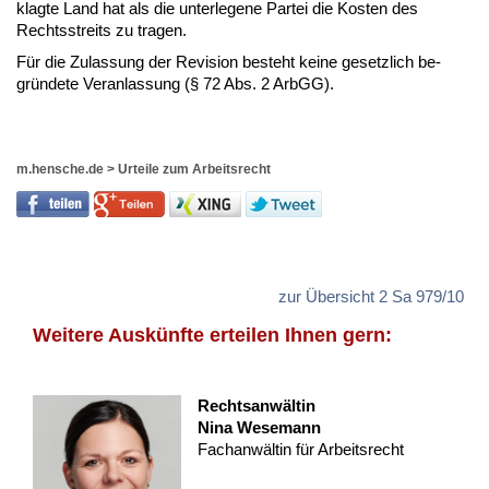
klag­te Land hat als die un­ter­le­ge­ne Par­tei die Kos­ten des
Rechts­streits zu tra­gen.
Für die Zu­las­sung der Re­vi­si­on be­steht kei­ne ge­setz­lich be­
gründe­te Ver­an­las­sung (§ 72 Abs. 2 ArbGG).
m.hensche.de
>
Urteile zum Arbeitsrecht
zur Übersicht 2 Sa 979/10
Weitere Auskünfte erteilen Ihnen gern:
Rechtsanwältin
Nina Wesemann
Fachanwältin für Arbeitsrecht