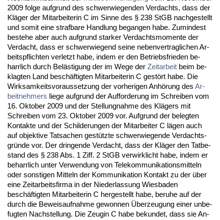
2009 fol­ge auf­grund des schwer­wie­gen­den Ver­dachts, dass der
Kläger der Mit­ar­bei­te­rin C im Sin­ne des § 238 StGB nach­ge­stellt
und so­mit ei­ne straf­ba­re Hand­lung be­gan­gen ha­be. Zu­min­dest
be­ste­he aber auch auf­grund star­ker Ver­dachts­mo­men­te der
Ver­dacht, dass er schwer­wie­gend sei­ne ne­ben­ver­trag­li­chen Ar­
beits­pflich­ten ver­letzt ha­be, in­dem er den Be­triebs­frie­den be­
harr­lich durch Belästi­gung der im We­ge der
Zeit­ar­beit
beim be­
klag­ten Land beschäftig­ten Mit­ar­bei­te­rin C gestört ha­be. Die
Wirk­sam­keits­vor­aus­set­zung der vor­he­ri­gen Anhörung des
Ar­
beit­neh­mers
lie­ge auf­grund der Auf­for­de­rung im Schrei­ben vom
16. Ok­to­ber 2009 und der Stel­lung­nah­me des Klägers mit
Schrei­ben vom 23. Ok­to­ber 2009 vor. Auf­grund der be­leg­ten
Kon­tak­te und der Schil­de­run­gen der Mit­ar­bei­ter C lägen auch
auf ob­jek­ti­ve Tat­sa­chen gestütz­te schwer­wie­gen­de Ver­dachts­
gründe vor. Der drin­gen­de Ver­dacht, dass der Kläger den Tat­be­
stand des § 238 Abs. 1 Ziff. 2 StGB ver­wirk­licht ha­be, in­dem er
be­harr­lich un­ter Ver­wen­dung von Te­le­kom­mu­ni­ka­ti­ons­mit­teln
oder sons­ti­gen Mit­teln der Kom­mu­ni­ka­ti­on Kon­takt zu der über
ei­ne Zeit­ar­beits­fir­ma in der Nie­der­las­sung Wies­ba­den
beschäftig­ten Mit­ar­bei­te­rin C her­ge­stellt ha­be, be­ru­he auf der
durch die Be­weis­auf­nah­me ge­won­nen Über­zeu­gung ei­ner un­be­
fug­ten Nach­stel­lung. Die Zeu­gin C ha­be be­kun­det, dass sie An­