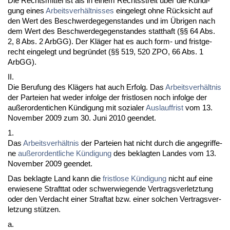
Die Rechts­mit­tel ist als in ei­nem Rechts­streit über die Kündi­
gung ei­nes
Ar­beits­verhält­nis­ses
ein­ge­legt oh­ne Rück­sicht auf
den Wert des Be­schwer­de­ge­gen­stan­des und im Übri­gen nach
dem Wert des Be­schwer­de­ge­gen­stan­des statt­haft (§§ 64 Abs.
2, 8 Abs. 2 ArbGG). Der Kläger hat es auch form- und frist­ge­
recht ein­ge­legt und be­gründet (§§ 519, 520 ZPO, 66 Abs. 1
ArbGG).
II.
Die Be­ru­fung des Klägers hat auch Er­folg. Das
Ar­beits­verhält­nis
der Par­tei­en hat we­der in­fol­ge der frist­lo­sen noch in­fol­ge der
außer­or­den­ti­chen Kündi­gung mit so­zia­ler
Aus­lauf­frist
vom 13.
No­vem­ber 2009 zum 30. Ju­ni 2010 ge­en­det.
1.
Das
Ar­beits­verhält­nis
der Par­tei­en hat nicht durch die an­ge­grif­fe­
ne
außer­or­dent­li­che Kündi­gung
des be­klag­ten Lan­des vom 13.
No­vem­ber 2009 ge­en­det.
Das be­klag­te Land kann die
frist­lo­se Kündi­gung
nicht auf ei­ne
er­wie­se­ne Straft­tat oder schwer­wie­gen­de Ver­trags­ver­letz­tung
oder den Ver­dacht ei­ner Straf­tat bzw. ei­ner sol­chen Ver­trags­ver­
let­zung stützen.
a.