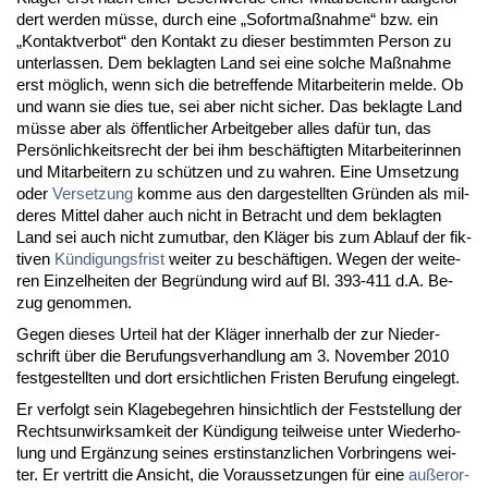
dert wer­den müsse, durch ei­ne „So­fort­maßnah­me“ bzw. ein
„Kon­takt­ver­bot“ den Kon­takt zu die­ser be­stimm­ten Per­son zu
un­ter­las­sen. Dem be­klag­ten Land sei ei­ne sol­che Maßnah­me
erst möglich, wenn sich die be­tref­fen­de Mit­ar­bei­te­rin mel­de. Ob
und wann sie dies tue, sei aber nicht si­cher. Das be­klag­te Land
müsse aber als öffent­li­cher Ar­beit­ge­ber al­les dafür tun, das
Persönlich­keits­recht der bei ihm beschäftig­ten Mit­ar­bei­te­rin­nen
und Mit­ar­bei­tern zu schützen und zu wah­ren. Ei­ne Um­set­zung
oder
Ver­set­zung
kom­me aus den dar­ge­stell­ten Gründen als mil­
de­res Mit­tel da­her auch nicht in Be­tracht und dem be­klag­ten
Land sei auch nicht zu­mut­bar, den Kläger bis zum Ab­lauf der fik­
ti­ven
Kündi­gungs­frist
wei­ter zu beschäfti­gen. We­gen der wei­te­
ren Ein­zel­hei­ten der Be­gründung wird auf Bl. 393-411 d.A. Be­
zug ge­nom­men.
Ge­gen die­ses Ur­teil hat der Kläger in­ner­halb der zur Nie­der­
schrift über die Be­ru­fungs­ver­hand­lung am 3. No­vem­ber 2010
fest­ge­stell­ten und dort er­sicht­li­chen Fris­ten Be­ru­fung ein­ge­legt.
Er ver­folgt sein Kla­ge­be­geh­ren hin­sicht­lich der Fest­stel­lung der
Rechts­un­wirk­sam­keit der Kündi­gung teil­wei­se un­ter Wie­der­ho­
lung und Ergänzung sei­nes erst­in­stanz­li­chen Vor­brin­gens wei­
ter. Er ver­tritt die An­sicht, die Vor­aus­set­zun­gen für ei­ne
außer­or­