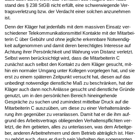
stand des § 238 StGB nicht erfüllt, ei­ne schwer­wie­gen­de Ver­
trags­ver­let­zung bzw. der Ver­dacht ei­ner sol­chen an­zu­neh­men
ist.
Denn der Kläger hat je­den­falls mit dem mas­si­ven Ein­satz ver­
schie­de­ner Te­le­kom­mu­ni­ka­ti­ons­mit­tel Kon­tak­te mit der Mit­ar­bei­
te­rin C über Gebühr und oh­ne jeg­li­che er­kenn­ba­re Not­wen­dig­
keit auf­ge­nom­men und da­mit de­ren be­rech­tig­tes In­ter­es­se auf
Ach­tung ih­rer Persönlich­keit und Wah­rung von Dis­tanz ver­letzt.
Selbst wenn berück­sich­tigt wird, dass die Mit­ar­bei­te­rin C
zunächst auch selbst den Kon­takt zu dem Kläger ge­sucht, mit­
hin ein nor­ma­ler Um­gang un­ter Kol­le­gen vor­ge­le­gen hat, und sie
erst zu ei­nem späte­ren Zeit­punkt ver­sucht hat, die­sen auf das
un­be­dingt not­wen­di­ge dienst­li­che Maß zu be­schränken, hat der
Kläger auch dann noch Anlässe ge­sucht und dienst­li­che Gründe
ge­nutzt, um in den persönli­chen Be­reich hin­ein­ge­hen­de
Gespräche zu su­chen und zu­min­dest mit­tel­bar Druck auf die
Mit­ar­bei­te­rin C aus­zuüben, um die­se zu ei­ner Ver­hal­tensände­
rung ihm ge­genüber zu ver­an­las­sen. Da­mit hat er die ihm auf­
grund des Ar­beits­ver­trags ob­lie­gen­den Ver­hal­tens­pflich­ten ver­
letzt, die ihm ge­bie­ten, al­les zu un­ter­las­sen, was dem Ar­beit­ge­
ber, an­de­ren Ar­beit­neh­mern und dem Be­trieb ab­träglich ist. Hier­
zu gehört auch, dass er durch sein Ver­hal­ten den so­ge­nann­ten