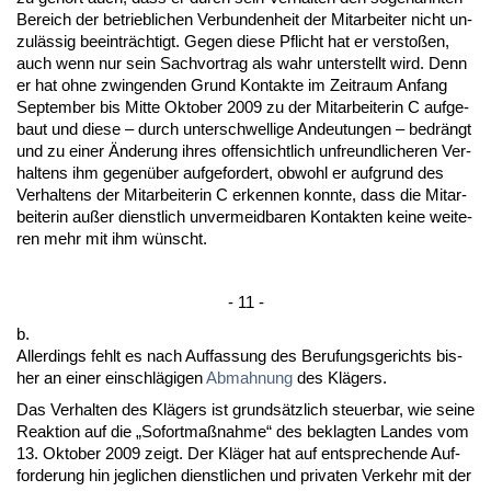
Be­reich der be­trieb­li­chen Ver­bun­den­heit der Mit­ar­bei­ter nicht un­
zulässig be­ein­träch­tigt. Ge­gen die­se Pflicht hat er ver­s­toßen,
auch wenn nur sein Sach­vor­trag als wahr un­ter­stellt wird. Denn
er hat oh­ne zwin­gen­den Grund Kon­tak­te im Zeit­raum An­fang
Sep­tem­ber bis Mit­te Ok­to­ber 2009 zu der Mit­ar­bei­te­rin C auf­ge­
baut und die­se – durch un­ter­schwel­li­ge An­deu­tun­gen – be­drängt
und zu ei­ner Ände­rung ih­res of­fen­sicht­lich un­freund­li­che­ren Ver­
hal­tens ihm ge­genüber auf­ge­for­dert, ob­wohl er auf­grund des
Ver­hal­tens der Mit­ar­bei­te­rin C er­ken­nen konn­te, dass die Mit­ar­
bei­te­rin außer dienst­lich un­ver­meid­ba­ren Kon­tak­ten kei­ne wei­te­
ren mehr mit ihm wünscht.
- 11 -
b.
Al­ler­dings fehlt es nach Auf­fas­sung des Be­ru­fungs­ge­richts bis­
her an ei­ner ein­schlägi­gen
Ab­mah­nung
des Klägers.
Das Ver­hal­ten des Klägers ist grundsätz­lich steu­er­bar, wie sei­ne
Re­ak­ti­on auf die „So­fort­maßnah­me“ des be­klag­ten Lan­des vom
13. Ok­to­ber 2009 zeigt. Der Kläger hat auf ent­spre­chen­de Auf­
for­de­rung hin jeg­li­chen dienst­li­chen und pri­va­ten Ver­kehr mit der