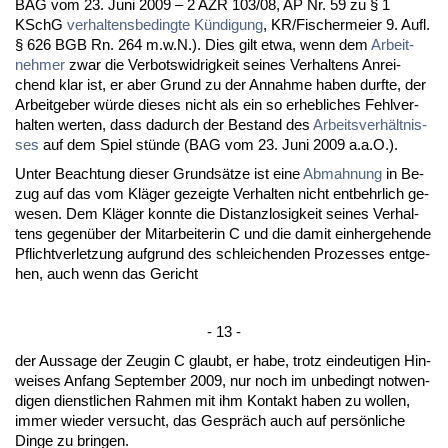
BAG vom 23. Ju­ni 2009 – 2 AZR 103/08, AP Nr. 59 zu § 1
KSchG
ver­hal­tens­be­ding­te Kündi­gung
, KR/Fi­scher­mei­er 9. Aufl.
§ 626 BGB Rn. 264 m.w.N.). Dies gilt et­wa, wenn dem
Ar­beit­
neh­mer
zwar die Ver­bots­wid­rig­keit sei­nes Ver­hal­tens An­rei­
chend klar ist, er aber Grund zu der An­nah­me ha­ben durf­te, der
Ar­beit­ge­ber würde die­ses nicht als ein so er­heb­li­ches Fehl­ver­
hal­ten wer­ten, dass da­durch der Be­stand des
Ar­beits­verhält­nis­
ses
auf dem Spiel stünde (BAG vom 23. Ju­ni 2009 a.a.O.).
Un­ter Be­ach­tung die­ser Grundsätze ist ei­ne
Ab­mah­nung
in Be­
zug auf das vom Kläger ge­zeig­te Ver­hal­ten nicht ent­behr­lich ge­
we­sen. Dem Kläger konn­te die Dis­tanz­lo­sig­keit sei­nes Ver­hal­
tens ge­genüber der Mit­ar­bei­te­rin C und die da­mit ein­her­ge­hen­de
Pflicht­ver­let­zung auf­grund des schlei­chen­den Pro­zes­ses ent­ge­
hen, auch wenn das Ge­richt
- 13 -
der Aus­sa­ge der Zeu­gin C glaubt, er ha­be, trotz ein­deu­ti­gen Hin­
wei­ses An­fang Sep­tem­ber 2009, nur noch im un­be­dingt not­wen­
di­gen dienst­li­chen Rah­men mit ihm Kon­takt ha­ben zu wol­len,
im­mer wie­der ver­sucht, das Gespräch auch auf persönli­che
Din­ge zu brin­gen.