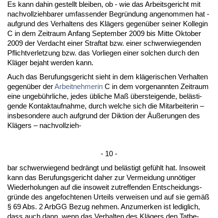
Es kann da­hin ge­stellt blei­ben, ob - wie das Ar­beits­ge­richt mit
nach­voll­zieh­ba­rer um­fas­sen­der Be­gründung an­ge­nom­men hat -
auf­grund des Ver­hal­tens des Klägers ge­genüber sei­ner Kol­le­gin
C in dem Zeit­raum An­fang Sep­tem­ber 2009 bis Mit­te Ok­to­ber
2009 der Ver­dacht ei­ner Straf­tat bzw. ei­ner schwer­wie­gen­den
Pflicht­ver­let­zung bzw. das Vor­lie­gen ei­ner sol­chen durch den
Kläger be­jaht wer­den kann.
Auch das Be­ru­fungs­ge­richt sieht in dem kläge­ri­schen Ver­hal­ten
ge­genüber der
Ar­beit­neh­me­rin
C in dem vor­ge­nann­ten Zeit­raum
ei­ne un­gebühr­li­che, je­des übli­che Maß über­stei­gen­de, belästi­
gen­de Kon­takt­auf­nah­me, durch wel­che sich die Mit­ar­bei­te­rin –
ins­be­son­de­re auch auf­grund der Dik­ti­on der Äußerun­gen des
Klägers – nach­voll­zieh-
- 10 -
bar schwer­wie­gend be­drängt und belästigt gefühlt hat. In­so­weit
kann das Be­ru­fungs­ge­richt da­her zur Ver­mei­dung unnöti­ger
Wie­der­ho­lun­gen auf die in­so­weit zu­tref­fen­den Ent­schei­dungs­
gründe des an­ge­foch­te­nen Ur­teils ver­wei­sen und auf sie gemäß
§ 69 Abs. 2 ArbGG Be­zug neh­men. An­zu­mer­ken ist le­dig­lich,
dass auch dann, wenn das Ver­hal­ten des Klägers den Tat­be­