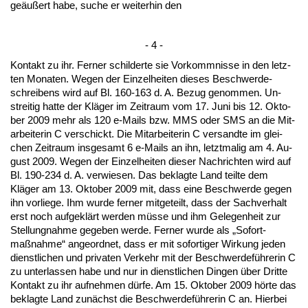
geäußert ha­be, su­che er wei­ter­hin den
- 4 -
Kon­takt zu ihr. Fer­ner schil­der­te sie Vor­komm­nis­se in den letz­
ten Mo­na­ten. We­gen der Ein­zel­hei­ten die­ses Be­schwer­de­
schrei­bens wird auf Bl. 160-163 d. A. Be­zug ge­nom­men. Un­
strei­tig hat­te der Kläger im Zeit­raum vom 17. Ju­ni bis 12. Ok­to­
ber 2009 mehr als 120 e-Mails bzw. MMS oder SMS an die Mit­
ar­bei­te­rin C ver­schickt. Die Mit­ar­bei­te­rin C ver­sand­te im glei­
chen Zeit­raum ins­ge­samt 6 e-Mails an ihn, letzt­ma­lig am 4. Au­
gust 2009. We­gen der Ein­zel­hei­ten die­ser Nach­rich­ten wird auf
Bl. 190-234 d. A. ver­wie­sen. Das be­klag­te Land teil­te dem
Kläger am 13. Ok­to­ber 2009 mit, dass ei­ne Be­schwer­de ge­gen
ihn vor­lie­ge. Ihm wur­de fer­ner mit­ge­teilt, dass der Sach­ver­halt
erst noch auf­geklärt wer­den müsse und ihm Ge­le­gen­heit zur
Stel­lung­nah­me ge­ge­ben wer­de. Fer­ner wur­de als „So­fort­
maßnah­me“ an­ge­ord­net, dass er mit so­for­ti­ger Wir­kung je­den
dienst­li­chen und pri­va­ten Ver­kehr mit der Be­schwer­deführe­rin C
zu un­ter­las­sen ha­be und nur in dienst­li­chen Din­gen über Drit­te
Kon­takt zu ihr auf­neh­men dürfe. Am 15. Ok­to­ber 2009 hörte das
be­klag­te Land zunächst die Be­schwer­deführe­rin C an. Hier­bei