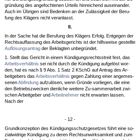
gründung des an­ge­foch­te­nen Ur­teils hin­rei­chend aus­ein­an­der.
Auch im Übri­gen sind Be­den­ken an der Zulässig­keit der Be­ru­
fung des Klägers nicht ver­an­lasst.
II.
In der Sa­che hat die Be­ru­fung des Klägers Er­folg. Ent­ge­gen der
Rechts­auf­fas­sung des Ar­beits­ge­richts ist der hilfs­wei­se ge­stell­te
Auflösungs­an­trag
der Be­klag­ten un­be­gründet.
1. Stellt das Ge­richt in ei­nem Kündi­gungs­rechts­streit fest, das
Ar­beits­verhält­nis
sei nicht durch die Kündi­gung auf­gelöst wor­
den, hat es nach § 9 Abs. 1 Satz 2 KSchG auf An­trag des Ar­
beit­ge­bers das
Ar­beits­verhält­nis
ge­gen Zah­lung ei­ner an­ge­mes­
se­nen
Ab­fin­dung
auf­zulösen, wenn Gründe vor­lie­gen, die ei­ne
den Be­triebs­zwe­cken dien­li­che wei­te­re Zu-sam­men­ar­beit zwi­
schen Ar­beit­ge­ber und
Ar­beit­neh­mer
nicht er­war­ten las­sen.
Nach der
- 12 -
Grund­kon­zep­ti­on des Kündi­gungs­schutz­ge­set­zes führt ei­ne so­
zi­al­wid­ri­ge Kündi­gung zu de­ren Rechts­un­wirk­sam­keit und zum