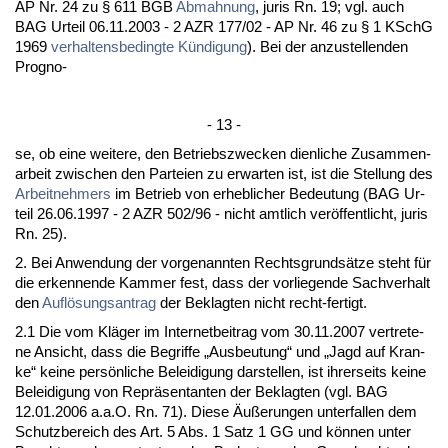
AP Nr. 24 zu § 611 BGB
Ab­mah­nung
, ju­ris Rn. 19; vgl. auch
BAG Ur­teil 06.11.2003 - 2 AZR 177/02 - AP Nr. 46 zu § 1 KSchG
1969
ver­hal­tens­be­ding­te Kündi­gung
). Bei der an­zu­stel­len­den
Pro­gno-
- 13 -
se, ob ei­ne wei­te­re, den Be­triebs­zwe­cken dien­li­che Zu­sam­men­
ar­beit zwi­schen den Par­tei­en zu er­war­ten ist, ist die Stel­lung des
Ar­beit­neh­mers
im Be­trieb von er­heb­li­cher Be­deu­tung (BAG Ur­
teil 26.06.1997 - 2 AZR 502/96 - nicht amt­lich veröffent­licht, ju­ris
Rn. 25).
2. Bei An­wen­dung der vor­ge­nann­ten Rechts­grundsätze steht für
die er­ken­nen­de Kam­mer fest, dass der vor­lie­gen­de Sach­ver­halt
den
Auflösungs­an­trag
der Be­klag­ten nicht recht-fer­tigt.
2.1 Die vom Kläger im In­ter­net­bei­trag vom 30.11.2007 ver­tre­te­
ne An­sicht, dass die Be­grif­fe „Aus­beu­tung“ und „Jagd auf Kran­
ke“ kei­ne persönli­che Be­lei­di­gung dar­stel­len, ist ih­rer­seits kei­ne
Be­lei­di­gung von Re­präsen­tan­ten der Be­klag­ten (vgl. BAG
12.01.2006 a.a.O. Rn. 71). Die­se Äußerun­gen un­ter­fal­len dem
Schutz­be­reich des Art. 5 Abs. 1 Satz 1 GG und können un­ter