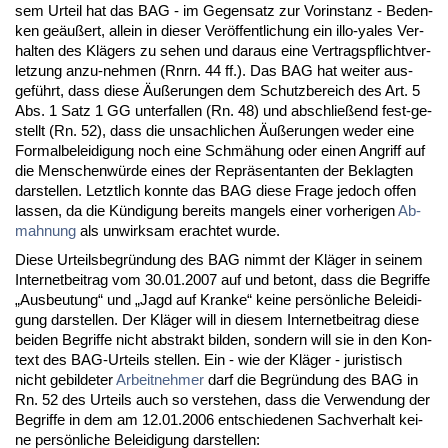
sem Ur­teil hat das BAG - im Ge­gen­satz zur Vor­in­stanz - Be­den­
ken geäußert, al­lein in die­ser Veröffent­li­chung ein il­lo-yales Ver­
hal­ten des Klägers zu se­hen und dar­aus ei­ne Ver­trags­pflicht­ver­
let­zung an­zu-neh­men (Rnrn. 44 ff.). Das BAG hat wei­ter aus­
geführt, dass die­se Äußerun­gen dem Schutz­be­reich des Art. 5
Abs. 1 Satz 1 GG un­ter­fal­len (Rn. 48) und ab­sch­ließend fest-ge­
stellt (Rn. 52), dass die un­sach­li­chen Äußerun­gen we­der ei­ne
For­mal­be­lei­di­gung noch ei­ne Schmähung oder ei­nen An­griff auf
die Men­schenwürde ei­nes der Re­präsen­tan­ten der Be­klag­ten
dar­stel­len. Letzt­lich konn­te das BAG die­se Fra­ge je­doch of­fen
las­sen, da die Kündi­gung be­reits man­gels ei­ner vor­he­ri­gen
Ab­
mah­nung
als un­wirk­sam er­ach­tet wur­de.
Die­se Ur­teils­be­gründung des BAG nimmt der Kläger in sei­nem
In­ter­net­bei­trag vom 30.01.2007 auf und be­tont, dass die Be­grif­fe
„Aus­beu­tung“ und „Jagd auf Kran­ke“ kei­ne persönli­che Be­lei­di­
gung dar­stel­len. Der Kläger will in die­sem In­ter­net­bei­trag die­se
bei­den Be­grif­fe nicht abs­trakt bil­den, son­dern will sie in den Kon­
text des BAG-Ur­teils stel­len. Ein - wie der Kläger - ju­ris­tisch
nicht ge­bil­de­ter
Ar­beit­neh­mer
darf die Be­gründung des BAG in
Rn. 52 des Ur­teils auch so ver­ste­hen, dass die Ver­wen­dung der
Be­grif­fe in dem am 12.01.2006 ent­schie­de­nen Sach­ver­halt kei­
ne persönli­che Be­lei­di­gung dar­stel­len: