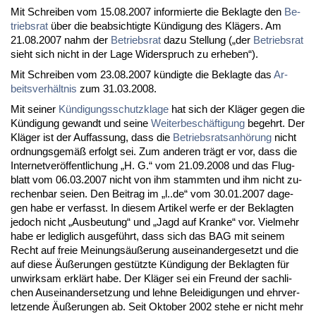
Mit Schrei­ben vom 15.08.2007 in­for­mier­te die Be­klag­te den
Be­
triebs­rat
über die be­ab­sich­tig­te Kündi­gung des Klägers. Am
21.08.2007 nahm der
Be­triebs­rat
da­zu Stel­lung („der
Be­triebs­rat
sieht sich nicht in der La­ge Wi­der­spruch zu er­he­ben“).
Mit Schrei­ben vom 23.08.2007 kündig­te die Be­klag­te das
Ar­
beits­verhält­nis
zum 31.03.2008.
Mit sei­ner
Kündi­gungs­schutz­kla­ge
hat sich der Kläger ge­gen die
Kündi­gung ge­wandt und sei­ne
Wei­ter­beschäfti­gung
be­gehrt. Der
Kläger ist der Auf­fas­sung, dass die
Be­triebs­rats­anhörung
nicht
ord­nungs­gemäß er­folgt sei. Zum an­de­ren trägt er vor, dass die
In­ter­net­veröffent­li­chung „H. G.“ vom 21.09.2008 und das Flug­
blatt vom 06.03.2007 nicht von ihm stamm­ten und ihm nicht zu­
re­chen­bar sei­en. Den Bei­trag im „l..de“ vom 30.01.2007 da­ge­
gen ha­be er ver­fasst. In die­sem Ar­ti­kel wer­fe er der Be­klag­ten
je­doch nicht „Aus­beu­tung“ und „Jagd auf Kran­ke“ vor. Viel­mehr
ha­be er le­dig­lich aus­geführt, dass sich das BAG mit sei­nem
Recht auf freie Mei­nungsäußerung aus­ein­an­der­ge­setzt und die
auf die­se Äußerun­gen gestütz­te Kündi­gung der Be­klag­ten für
un­wirk­sam erklärt ha­be. Der Kläger sei ein Freund der sach­li­
chen Aus­ein­an­der­set­zung und leh­ne Be­lei­di­gun­gen und ehr­ver­
let­zen­de Äußerun­gen ab. Seit Ok­to­ber 2002 ste­he er nicht mehr