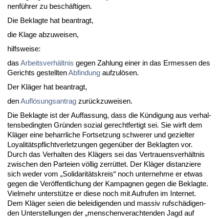
nenführer zu beschäfti­gen.
Die Be­klag­te hat be­an­tragt,
die Kla­ge ab­zu­wei­sen,
hilfs­wei­se:
das
Ar­beits­verhält­nis
ge­gen Zah­lung ei­ner in das Er­mes­sen des
Ge­richts ge­stell­ten
Ab­fin­dung
auf­zulösen.
Der Kläger hat be­an­tragt,
den
Auflösungs­an­trag
zurück­zu­wei­sen.
Die Be­klag­te ist der Auf­fas­sung, dass die Kündi­gung aus ver­hal­
tens­be­ding­ten Gründen so­zi­al ge­recht­fer­tigt sei. Sie wirft dem
Kläger ei­ne be­harr­li­che Fort­set­zung schwe­rer und ge­ziel­ter
Loya­litäts­pflicht­ver­let­zun­gen ge­genüber der Be­klag­ten vor.
Durch das Ver­hal­ten des Klägers sei das Ver­trau­ens­verhält­nis
zwi­schen den Par­tei­en völlig zerrüttet. Der Kläger dis­tan­zie­re
sich we­der vom „So­li­da­ritäts­kreis“ noch un­ter­neh­me er et­was
ge­gen die Veröffent­li­chung der Kam­pa­gnen ge­gen die Be­klag­te.
Viel­mehr un­terstütze er die­se noch mit Auf­ru­fen im In­ter­net.
Dem Kläger sei­en die be­lei­di­gen­den und mas­siv rufschädi­gen­
den Un­ter­stel­lun­gen der „men­schen­ver­ach­ten­den Jagd auf