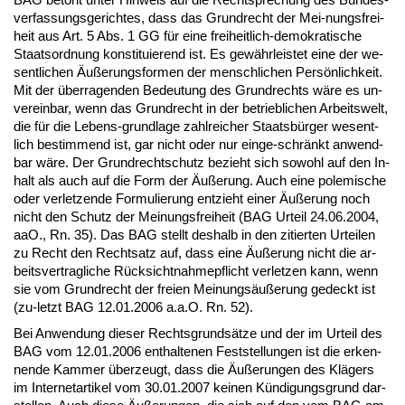
ver­fas­sungs­ge­rich­tes, dass das Grund­recht der Mei-nungs­frei­
heit aus Art. 5 Abs. 1 GG für ei­ne frei­heit­lich-de­mo­kra­ti­sche
Staats­ord­nung kon­sti­tu­ie­rend ist. Es gewähr­leis­tet ei­ne der we­
sent­li­chen Äußerungs­for­men der men­sch­li­chen Persönlich­keit.
Mit der über­ra­gen­den Be­deu­tung des Grund­rechts wäre es un­
ver­ein­bar, wenn das Grund­recht in der be­trieb­li­chen Ar­beits­welt,
die für die Le­bens-grund­la­ge zahl­rei­cher Staatsbürger we­sent­
lich be­stim­mend ist, gar nicht oder nur ein­ge-schränkt an­wend­
bar wäre. Der Grund­recht­schutz be­zieht sich so­wohl auf den In­
halt als auch auf die Form der Äußerung. Auch ei­ne po­le­mi­sche
oder ver­let­zen­de For­mu­lie­rung ent­zieht ei­ner Äußerung noch
nicht den Schutz der Mei­nungs­frei­heit (BAG Ur­teil 24.06.2004,
aaO., Rn. 35). Das BAG stellt des­halb in den zi­tier­ten Ur­tei­len
zu Recht den Recht­satz auf, dass ei­ne Äußerung nicht die ar­
beits­ver­trag­li­che Rück­sicht­nah­me­pflicht ver­let­zen kann, wenn
sie vom Grund­recht der frei­en Mei­nungsäußerung ge­deckt ist
(zu-letzt BAG 12.01.2006 a.a.O. Rn. 52).
Bei An­wen­dung die­ser Rechts­grundsätze und der im Ur­teil des
BAG vom 12.01.2006 ent­hal­te­nen Fest­stel­lun­gen ist die er­ken­
nen­de Kam­mer über­zeugt, dass die Äußerun­gen des Klägers
im In­ter­net­ar­ti­kel vom 30.01.2007 kei­nen Kündi­gungs­grund dar­