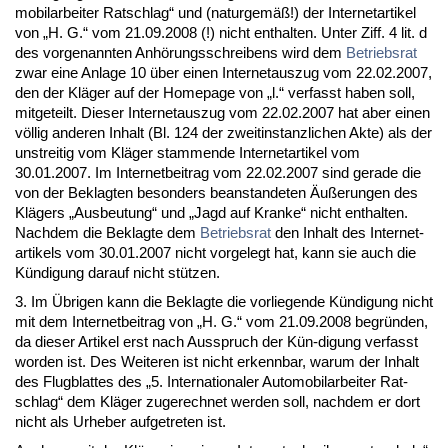
mo­bi­lar­bei­ter Rat­schlag“ und (na­tur­gemäß!) der In­ter­net­ar­ti­kel
von „H. G.“ vom 21.09.2008 (!) nicht ent­hal­ten. Un­ter Ziff. 4 lit. d
des vor­ge­nann­ten Anhörungs­schrei­bens wird dem
Be­triebs­rat
zwar ei­ne An­la­ge 10 über ei­nen In­ter­net­aus­zug vom 22.02.2007,
den der Kläger auf der Home­page von „l.“ ver­fasst ha­ben soll,
mit­ge­teilt. Die­ser In­ter­net­aus­zug vom 22.02.2007 hat aber ei­nen
völlig an­de­ren In­halt (Bl. 124 der zweit­in­stanz­li­chen Ak­te) als der
un­strei­tig vom Kläger stam­men­de In­ter­net­ar­ti­kel vom
30.01.2007. Im In­ter­net­bei­trag vom 22.02.2007 sind ge­ra­de die
von der Be­klag­ten be­son­ders be­an­stan­de­ten Äußerun­gen des
Klägers „Aus­beu­tung“ und „Jagd auf Kran­ke“ nicht ent­hal­ten.
Nach­dem die Be­klag­te dem
Be­triebs­rat
den In­halt des In­ter­net­
ar­ti­kels vom 30.01.2007 nicht vor­ge­legt hat, kann sie auch die
Kündi­gung dar­auf nicht stützen.
3. Im Übri­gen kann die Be­klag­te die vor­lie­gen­de Kündi­gung nicht
mit dem In­ter­net­bei­trag von „H. G.“ vom 21.09.2008 be­gründen,
da die­ser Ar­ti­kel erst nach Aus­spruch der Kün-di­gung ver­fasst
wor­den ist. Des Wei­te­ren ist nicht er­kenn­bar, war­um der In­halt
des Flug­blat­tes des „5. In­ter­na­tio­na­ler Au­to­mo­bi­lar­bei­ter Rat­
schlag“ dem Kläger zu­ge­rech­net wer­den soll, nach­dem er dort
nicht als Ur­he­ber auf­ge­tre­ten ist.