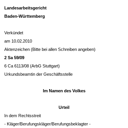
Lan­des­ar­beits­ge­richt
Ba­den-Würt­tem­berg
Verkündet
am 10.02.2010
Ak­ten­zei­chen (Bit­te bei al­len Schrei­ben an­ge­ben)
2 Sa 59/09
6 Ca 6113/08 (ArbG Stutt­gart)
Ur­kunds­be­am­tin der Geschäfts­stel­le
Im Na­men des Vol­kes
Ur­teil
In dem Rechts­streit
- Kläger/Be­ru­fungskläger/Be­ru­fungs­be­klag­ter -