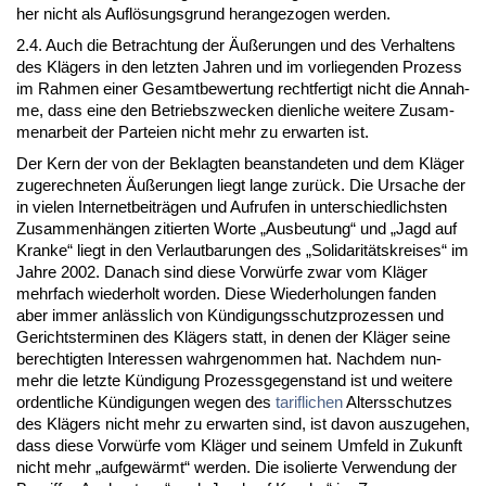
her nicht als Auflösungs­grund her­an­ge­zo­gen wer­den.
2.4. Auch die Be­trach­tung der Äußerun­gen und des Ver­hal­tens
des Klägers in den letz­ten Jah­ren und im vor­lie­gen­den Pro­zess
im Rah­men ei­ner Ge­samt­be­wer­tung recht­fer­tigt nicht die An­nah­
me, dass ei­ne den Be­triebs­zwe­cken dien­li­che wei­te­re Zu­sam­
men­ar­beit der Par­tei­en nicht mehr zu er­war­ten ist.
Der Kern der von der Be­klag­ten be­an­stan­de­ten und dem Kläger
zu­ge­rech­ne­ten Äußerun­gen liegt lan­ge zurück. Die Ur­sa­che der
in vie­len In­ter­net­beiträgen und Auf­ru­fen in un­ter­schied­lichs­ten
Zu­sam­menhängen zi­tier­ten Wor­te „Aus­beu­tung“ und „Jagd auf
Kran­ke“ liegt in den Ver­laut­ba­run­gen des „So­li­da­ritäts­krei­ses“ im
Jah­re 2002. Da­nach sind die­se Vorwürfe zwar vom Kläger
mehr­fach wie­der­holt wor­den. Die­se Wie­der­ho­lun­gen fan­den
aber im­mer anläss­lich von Kündi­gungs­schutz­pro­zes­sen und
Ge­richts­ter­mi­nen des Klägers statt, in de­nen der Kläger sei­ne
be­rech­tig­ten In­ter­es­sen wahr­ge­nom­men hat. Nach­dem nun­
mehr die letz­te Kündi­gung Pro­zess­ge­gen­stand ist und wei­te­re
or­dent­li­che Kündi­gun­gen we­gen des
ta­rif­li­chen
Al­ters­schut­zes
des Klägers nicht mehr zu er­war­ten sind, ist da­von aus­zu­ge­hen,
dass die­se Vorwürfe vom Kläger und sei­nem Um­feld in Zu­kunft
nicht mehr „auf­gewärmt“ wer­den. Die iso­lier­te Ver­wen­dung der