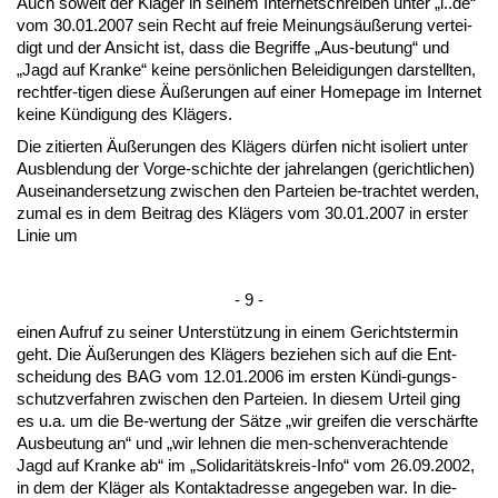
Auch so­weit der Kläger in sei­nem In­ter­net­schrei­ben un­ter „l..de“
vom 30.01.2007 sein Recht auf freie Mei­nungsäußerung ver­tei­
digt und der An­sicht ist, dass die Be­grif­fe „Aus-beu­tung“ und
„Jagd auf Kran­ke“ kei­ne persönli­chen Be­lei­di­gun­gen dar­stell­ten,
recht­fer-ti­gen die­se Äußerun­gen auf ei­ner Home­page im In­ter­net
kei­ne Kündi­gung des Klägers.
Die zi­tier­ten Äußerun­gen des Klägers dürfen nicht iso­liert un­ter
Aus­blen­dung der Vor­ge-schich­te der jah­re­lan­gen (ge­richt­li­chen)
Aus­ein­an­der­set­zung zwi­schen den Par­tei­en be-trach­tet wer­den,
zu­mal es in dem Bei­trag des Klägers vom 30.01.2007 in ers­ter
Li­nie um
- 9 -
ei­nen Auf­ruf zu sei­ner Un­terstützung in ei­nem Ge­richts­ter­min
geht. Die Äußerun­gen des Klägers be­zie­hen sich auf die Ent­
schei­dung des BAG vom 12.01.2006 im ers­ten Kündi-gungs­
schutz­ver­fah­ren zwi­schen den Par­tei­en. In die­sem Ur­teil ging
es u.a. um die Be-wer­tung der Sätze „wir grei­fen die verschärf­te
Aus­beu­tung an“ und „wir leh­nen die men-schen­ver­ach­ten­de
Jagd auf Kran­ke ab“ im „So­li­da­ritäts­kreis-In­fo“ vom 26.09.2002,
in dem der Kläger als Kon­takt­adres­se an­ge­ge­ben war. In die­