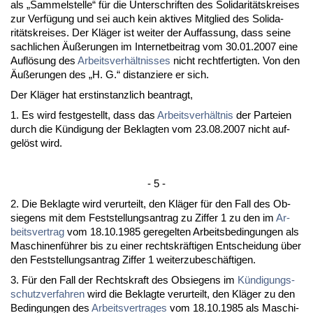
als „Sam­mel­stel­le“ für die Un­ter­schrif­ten des So­li­da­ritäts­krei­ses
zur Verfügung und sei auch kein ak­ti­ves Mit­glied des So­li­da­
ritäts­krei­ses. Der Kläger ist wei­ter der Auf­fas­sung, dass sei­ne
sach­li­chen Äußerun­gen im In­ter­net­bei­trag vom 30.01.2007 ei­ne
Auflösung des
Ar­beits­verhält­nis­ses
nicht recht­fer­tig­ten. Von den
Äußerun­gen des „H. G.“ dis­tan­zie­re er sich.
Der Kläger hat erst­in­stanz­lich be­an­tragt,
1. Es wird fest­ge­stellt, dass das
Ar­beits­verhält­nis
der Par­tei­en
durch die Kündi­gung der Be­klag­ten vom 23.08.2007 nicht auf­
gelöst wird.
- 5 -
2. Die Be­klag­te wird ver­ur­teilt, den Kläger für den Fall des Ob­
sie­gens mit dem Fest­stel­lungs­an­trag zu Zif­fer 1 zu den im
Ar­
beits­ver­trag
vom 18.10.1985 ge­re­gel­ten Ar­beits­be­din­gun­gen als
Ma­schi­nenführer bis zu ei­ner rechts­kräfti­gen Ent­schei­dung über
den Fest­stel­lungs­an­trag Zif­fer 1 wei­ter­zu­beschäfti­gen.
3. Für den Fall der Rechts­kraft des Ob­sie­gens im
Kündi­gungs­
schutz­ver­fah­ren
wird die Be­klag­te ver­ur­teilt, den Kläger zu den
Be­din­gun­gen des
Ar­beits­ver­tra­ges
vom 18.10.1985 als Ma­schi­