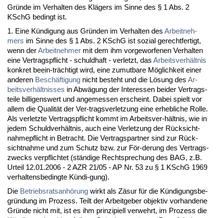
Gründe im Ver­hal­ten des Klägers im Sin­ne des § 1 Abs. 2
KSchG be­dingt ist.
1. Ei­ne Kündi­gung aus Gründen im Ver­hal­ten des
Ar­beit­neh­
mers
im Sin­ne des § 1 Abs. 2 KSchG ist so­zi­al ge­recht­fer­tigt,
wenn der
Ar­beit­neh­mer
mit dem ihm vor­ge­wor­fe­nen Ver­hal­ten
ei­ne Ver­trags­pflicht - schuld­haft - ver­letzt, das
Ar­beits­verhält­nis
kon­kret be­ein-träch­tigt wird, ei­ne zu­mut­ba­re Möglich­keit ei­ner
an­de­ren
Beschäfti­gung
nicht be­steht und die Lösung des
Ar­
beits­verhält­nis­ses
in Abwägung der In­ter­es­sen bei­der Ver­trags­
tei­le bil­li­gens­wert und an­ge­mes­sen er­scheint. Da­bei spielt vor
al­lem die Qua­lität der Ver-trags­ver­let­zung ei­ne er­heb­li­che Rol­le.
Als ver­letz­te Ver­trags­pflicht kommt im Ar­beits­ver-hält­nis, wie in
je­dem Schuld­verhält­nis, auch ei­ne Ver­let­zung der Rück­sicht­
nah­me­pflicht in Be­tracht. Die Ver­trags­part­ner sind zur Rück­
sicht­nah­me und zum Schutz bzw. zur För-de­rung des Ver­trags­
zwecks ver­pflich­tet (ständi­ge Recht­spre­chung des BAG, z.B.
Ur­teil 12.01.2006 - 2 AZR 21/05 - AP Nr. 53 zu § 1 KSchG 1969
ver­hal­tens­be­ding­te Kündi-gung).
Die
Be­triebs­rats­anhörung
wirkt als Zäsur für die Kündi­gungs­be­
gründung im Pro­zess. Teilt der Ar­beit­ge­ber ob­jek­tiv vor­han­de­ne
Gründe nicht mit, ist es ihm prin­zi­pi­ell ver­wehrt, im Pro­zess die