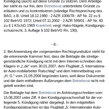
Kündi­gung (auch) auf die­se Gründe zu stützen. Dem Ar­beit­ge­
ber steht es nur frei, dem
Be­triebs­rat
un­ter­brei­te­te Gründe zu
erläutern und zu kon­kre­ti­sie­ren (ständi­ge Recht­spre­chung des
BAG, z.B. Ur­teil 18.12.1980 - 2 AZR 1006/78 - AP Nr. 22 zu §
102 Be­trVG 1972; Ur­teil 07.11.2002 - 2 AZR 599/01 - AP Nr. 40
zu § 1 KSchG 1969
Krank­heit
; vergl. Ha­ko-Näge­le, Kündi­gungs­
schutz­recht, 3. Auf­la­ge § 102 Be­trVG Rn. 190).
- 8 -
2. Bei An­wen­dung der vor­ge­nann­ten Rechts­grundsätze steht für
die er­ken­nen­de Kam­mer fest, dass die Be­klag­te die streit­ge­
genständ­li­che Kündi­gung nicht mit dem In­ter­net-schrei­ben des
Klägers in „l..de“ vom 30.01.2007, dem Flug­blatt „5. In­ter­na­tio­na­
ler Au­to-mo­bi­lar­bei­ter Rat­schlag“ und dem In­ter­net­bei­trag von
„H. G.“ vom 21.09.2008 be­gründen kann, weil die­se Do­ku­men­te
und die dar­in ent­hal­te­nen Äußerun­gen dem
Be­triebs­rat
nicht mit­
ge­teilt wor­den sind.
Die Be­klag­te hat dem
Be­triebs­rat
im Anhörungs­schrei­ben vom
15.08.2007 un­ter Ziff. 4 den Kündi­gungs­sach­ver­halt für die vor­
lie­gen­de 5. Kündi­gung näher dar­ge­legt. In den mit­ge­teil­ten
Kündi­gungs­tat­sa­chen ist das Flug­blatt „5. In­ter­na­tio­na­ler Au­to­