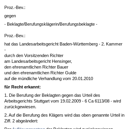
Proz.-Bev.:
ge­gen
- Be­klag­te/Be­ru­fungskläge­rin/Be­ru­fungs­be­klag­te -
Proz.-Bev.:
hat das Lan­des­ar­beits­ge­richt Ba­den-Würt­tem­berg - 2. Kam­mer
-
durch den Vor­sit­zen­den Rich­ter
am Lan­des­ar­beits­ge­richt Hen­sin­ger,
den eh­ren­amt­li­chen Rich­ter Bau­er
und den eh­ren­amt­li­chen Rich­ter Gul­de
auf die münd­li­che Ver­hand­lung vom 20.01.2010
für Recht er­kannt:
1. Die Be­ru­fung der Be­klag­ten ge­gen das Ur­teil des
Ar­beits­ge­richts Stutt­gart vom 19.02.2009 - 6 Ca 6113/08 - wird
zurück­ge­wie­sen.
2. Auf die Be­ru­fung des Klägers wird das oben ge­nann­te Ur­teil in
Ziff. 2 ab­geändert: