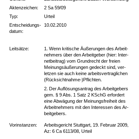
Akten­zeichen:
2 Sa 59/09
Typ:
Urteil
Ent­scheid­ungs­
10.02.2010
datum:
Leit­sätze:
1. Wenn kri­ti­sche Äußerun­gen des Ar­beit­
neh­mers über den Ar­beit­ge­ber (hier: In­ter­
net­bei­trag) vom Grund­recht der frei­en
Mei­nungsäußerun­gen ge­deckt sind, ver­
let­zen sie auch kei­ne ar­beits­ver­trag­li­chen
(Rück­sicht­nah­me-)Pflich­ten.
2. Der Auflösungs­an­trag des Ar­beit­ge­bers
gem. § 9 Abs. 1 Satz 2 KSchG er­for­dert
ei­ne Abwägung der Mei­nungs­frei­heit des
Ar­beit­neh­mers mit den In­ter­es­sen des Ar­
beit­ge­bers.
Vor­ins­tan­zen:
Arbeitsgericht Stuttgart, 19. Februar 2009,
Az: 6 Ca 6113/08, Urteil