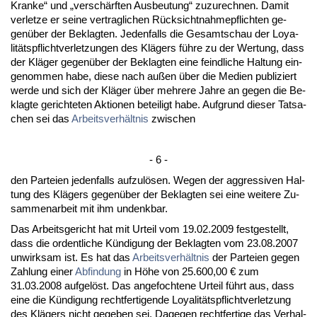
Kran­ke“ und „verschärf­ten Aus­beu­tung“ zu­zu­rech­nen. Da­mit
ver­let­ze er sei­ne ver­trag­li­chen Rück­sicht­nah­me­pflich­ten ge­
genüber der Be­klag­ten. Je­den­falls die Ge­samt­schau der Loya­
litäts­pflicht­ver­let­zun­gen des Klägers führe zu der Wer­tung, dass
der Kläger ge­genüber der Be­klag­ten ei­ne feind­li­che Hal­tung ein­
ge­nom­men ha­be, die­se nach außen über die Me­di­en pu­bli­ziert
wer­de und sich der Kläger über meh­re­re Jah­re an ge­gen die Be­
klag­te ge­rich­te­ten Ak­tio­nen be­tei­ligt ha­be. Auf­grund die­ser Tat­sa­
chen sei das
Ar­beits­verhält­nis
zwi­schen
- 6 -
den Par­tei­en je­den­falls auf­zulösen. We­gen der ag­gres­si­ven Hal­
tung des Klägers ge­genüber der Be­klag­ten sei ei­ne wei­te­re Zu­
sam­men­ar­beit mit ihm un­denk­bar.
Das Ar­beits­ge­richt hat mit Ur­teil vom 19.02.2009 fest­ge­stellt,
dass die or­dent­li­che Kündi­gung der Be­klag­ten vom 23.08.2007
un­wirk­sam ist. Es hat das
Ar­beits­verhält­nis
der Par­tei­en ge­gen
Zah­lung ei­ner
Ab­fin­dung
in Höhe von 25.600,00 € zum
31.03.2008 auf­gelöst. Das an­ge­foch­te­ne Ur­teil führt aus, dass
ei­ne die Kündi­gung recht­fer­ti­gen­de Loya­litäts­pflicht­ver­let­zung
des Klägers nicht ge­ge­ben sei. Da­ge­gen recht­fer­ti­ge das Ver­hal­