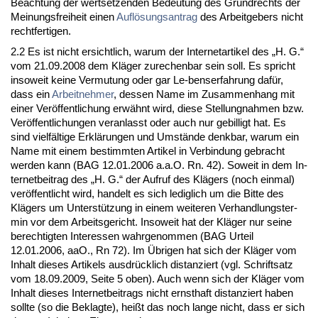
Be­ach­tung der wert­set­zen­den Be­deu­tung des Grund­rechts der
Mei­nungs­frei­heit ei­nen
Auflösungs­an­trag
des Ar­beit­ge­bers nicht
recht­fer­ti­gen.
2.2 Es ist nicht er­sicht­lich, war­um der In­ter­net­ar­ti­kel des „H. G.“
vom 21.09.2008 dem Kläger zu­re­chen­bar sein soll. Es spricht
in­so­weit kei­ne Ver­mu­tung oder gar Le-bens­er­fah­rung dafür,
dass ein
Ar­beit­neh­mer
, des­sen Na­me im Zu­sam­men­hang mit
ei­ner Veröffent­li­chung erwähnt wird, die­se Stel­lung­nah­men bzw.
Veröffent­li­chun­gen ver­an­lasst oder auch nur ge­bil­ligt hat. Es
sind vielfälti­ge Erklärun­gen und Umstände denk­bar, war­um ein
Na­me mit ei­nem be­stimm­ten Ar­ti­kel in Ver­bin­dung ge­bracht
wer­den kann (BAG 12.01.2006 a.a.O. Rn. 42). So­weit in dem In­
ter­net­bei­trag des „H. G.“ der Auf­ruf des Klägers (noch ein­mal)
veröffent­licht wird, han­delt es sich le­dig­lich um die Bit­te des
Klägers um Un­terstützung in ei­nem wei­te­ren Ver­hand­lungs­ter­
min vor dem Ar­beits­ge­richt. In­so­weit hat der Kläger nur sei­ne
be­rech­tig­ten In­ter­es­sen wahr­ge­nom­men (BAG Ur­teil
12.01.2006, aaO., Rn 72). Im Übri­gen hat sich der Kläger vom
In­halt die­ses Ar­ti­kels aus­drück­lich dis­tan­ziert (vgl. Schrift­satz
vom 18.09.2009, Sei­te 5 oben). Auch wenn sich der Kläger vom
In­halt die­ses In­ter­net­bei­trags nicht ernst­haft dis­tan­ziert ha­ben
soll­te (so die Be­klag­te), heißt das noch lan­ge nicht, dass er sich