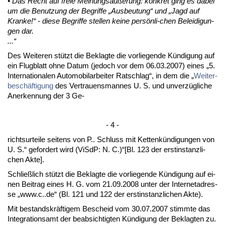
• Das Recht auf freie Mei­nungsäußerung: kon­kret ging es da­bei
um die Be­nut­zung der Be­grif­fe „Aus­beu­tung“ und „Jagd auf
Kran­ke!“ - die­se Be­grif­fe stel­len kei­ne persönli-chen Be­lei­di­gun­
gen dar.
...“
Des Wei­te­ren stützt die Be­klag­te die vor­lie­gen­de Kündi­gung auf
ein Flug­blatt oh­ne Da­tum (je­doch vor dem 06.03.2007) ei­nes „5.
In­ter­na­tio­na­len Au­to­mo­bi­lar­bei­ter Rat­schlag“, in dem die „
Wei­ter­
beschäfti­gung
des Ver­trau­ens­man­nes U. S. und un­verzügli­che
An­er­ken­nung der 3 Ge-
- 4 -
richts­ur­tei­le sei­tens von P.. Schluss mit Ket­tenkündi­gun­gen von
U. S.“ ge­for­dert wird (ViSdP: N. C.)“[Bl. 123 der erst­in­stanz­li­
chen Ak­te].
Sch­ließlich stützt die Be­klag­te die vor­lie­gen­de Kündi­gung auf ei­
nen Bei­trag ei­nes H. G. vom 21.09.2008 un­ter der In­ter­net­adres­
se „www.c..de“ (Bl. 121 und 122 der erst­in­stanz­li­chen Ak­te).
Mit be­stands­kräfti­gem Be­scheid vom 30.07.2007 stimm­te das
In­te­gra­ti­ons­amt der be­ab­sich­tig­ten Kündi­gung der Be­klag­ten zu.