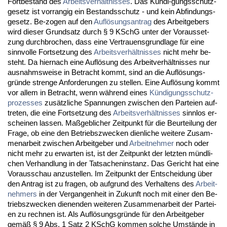
Fort­be­stand des
Ar­beits­verhält­nis­ses
. Das Kündi-gungs­schutz­
ge­setz ist vor­ran­gig ein Be­stands­schutz - und kein Ab­fin­dungs­
ge­setz. Be-zo­gen auf den
Auflösungs­an­trag
des Ar­beit­ge­bers
wird die­ser Grund­satz durch § 9 KSchG un­ter der Vor­aus­set­
zung durch­bro­chen, dass ei­ne Ver­trau­ens­grund­la­ge für ei­ne
sinn­vol­le Fort­set­zung des
Ar­beits­verhält­nis­ses
nicht mehr be­
steht. Da hier­nach ei­ne Auflösung des Ar­beit­verhält­nis­ses nur
aus­nahms­wei­se in Be­tracht kommt, sind an die Auflösungs­
gründe stren­ge An­for­de­run­gen zu stel­len. Ei­ne Auflösung kommt
vor al­lem in Be­tracht, wenn während ei­nes
Kündi­gungs­schutz­
pro­zes­ses
zusätz­li­che Span­nun­gen zwi­schen den Par­tei­en auf­
tre­ten, die ei­ne Fort­set­zung des
Ar­beits­verhält­nis­ses
sinn­los er­
schei­nen las­sen. Maßgeb­li­cher Zeit­punkt für die Be­ur­tei­lung der
Fra­ge, ob ei­ne den Be­triebs­zwe­cken dien­li­che wei­te­re Zu­sam­
men­ar­beit zwi­schen Ar­beit­ge­ber und
Ar­beit­neh­mer
noch oder
nicht mehr zu er­war­ten ist, ist der Zeit­punkt der letz­ten münd­li­
chen Ver­hand­lung in der Tat­sa­chen­in­stanz. Das Ge­richt hat ei­ne
Vor­aus­schau an­zu­stel­len. Im Zeit­punkt der Ent­schei­dung über
den An­trag ist zu fra­gen, ob auf­grund des Ver­hal­tens des
Ar­beit­
neh­mers
in der Ver­gan­gen­heit in Zu­kunft noch mit ei­ner den Be­
triebs­zwe­cken die­nen­den wei­te­ren Zu­sam­men­ar­beit der Par­tei­
en zu rech­nen ist. Als Auflösungs­gründe für den Ar­beit­ge­ber
gemäß § 9 Abs. 1 Satz 2 KSchG kom­men sol­che Umstände in