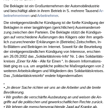
Die Be­klag­te ist ein Großun­ter­neh­men der Au­to­mo­bil­in­dus­trie
und beschäftigt al­lein in ih­rem Be­trieb in S. meh­re­re Tau­send
Ar­
beit­neh­me­rin­nen
und
Ar­beit­neh­mer
.
Die streit­ge­genständ­li­che Kündi­gung ist die fünf­te Kündi­gung der
Be­klag­ten in ei­ner langjähri­gen (ge­richt­li­chen) Aus­ein­an­der­set­
zung zwi­schen den Par­tei­en. Die Be­klag­te stützt die Kündi­gun­
gen auf ver­schie­de­ne Äußerun­gen des Klägers oder ihm an­geb­
lich zu­zu­rech­nen­der Erklärun­gen in (Be­triebs) Zeit­schrif­ten, In­
fo-Blättern und Beiträgen im In­ter­net. So­weit für die Be­ur­tei­lung
der streit­ge­genständ­li­chen Kündi­gung von In­ter­es­se, er­schien
am 26.09.2002 das „So­li­da­ritäts­kreis-In­fo“ Nr. 1 des So­li­da­ritäts­
krei­ses „Ei­ner für Al­le - Al­le für Ei­nen “. In die­sem In­for­ma­ti­ons­
blatt ging es u.a. um an­geb­li­che po­li­ti­sche Maßre­ge­lun­gen von 2
wei­te­ren Ar­beits­kol­le­gen und Mit­glie­dern des So­li­da­ritäts­krei­ses.
Das „So­li­da­ritäts­kreis­in­fo“ en­de­te fol­gen­der­maßen:
„
• „In die­ser Sa­che rich­ten wir uns an die Ar­bei­ter und die brei­te
Bevölke­rung.
• Wir grei­fen die verschärf­te Aus­beu­tung an und wei­sen die An­
grif­fe auf die po­li­ti­schen und ge­werk­schaft­li­chen Rech­te zurück.
• Wir leh­nen die men­schen­ver­ach­ten­de Jagd auf Kran­ke ab.