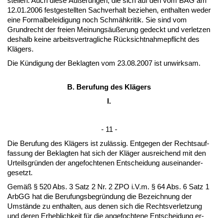
stel­len. Auch die­se Äußerun­gen, die sich auf den vom BAG am
12.01.2006 fest­ge­stell­ten Sach­ver­halt be­zie­hen, ent­hal­ten we­der
ei­ne For­mal­be­lei­di­gung noch Schmähkri­tik. Sie sind vom
Grund­recht der frei­en Mei­nungsäußerung ge­deckt und ver­let­zen
des­halb kei­ne ar­beits­ver­trag­li­che Rück­sicht­nah­me­pflicht des
Klägers.
Die Kündi­gung der Be­klag­ten vom 23.08.2007 ist un­wirk­sam.
B. Be­ru­fung des Klägers
I.
- 11 -
Die Be­ru­fung des Klägers ist zulässig. Ent­ge­gen der Rechts­auf­
fas­sung der Be­klag­ten hat sich der Kläger aus­rei­chend mit den
Ur­teils­gründen der an­ge­foch­te­nen Ent­schei­dung aus­ein­an­der-
ge­setzt.
Gemäß § 520 Abs. 3 Satz 2 Nr. 2 ZPO i.V.m. § 64 Abs. 6 Satz 1
ArbGG hat die Be­ru­fungs­be­gründung die Be­zeich­nung der
Umstände zu ent­hal­ten, aus de­nen sich die Rechts­ver­let­zung
und de­ren Er­heb­lich­keit für die an­ge­foch­te­ne Ent­schei­dung er­