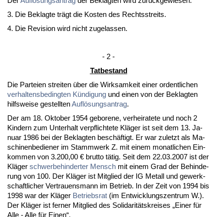
Der
Auflösungs­an­trag
der Be­klag­ten wird zurück­ge­wie­sen.
3. Die Be­klag­te trägt die Kos­ten des Rechts­streits.
4. Die Re­vi­si­on wird nicht zu­ge­las­sen.
- 2 -
Tat­be­stand
Die Par­tei­en strei­ten über die Wirk­sam­keit ei­ner or­dent­li­chen
ver­hal­tens­be­ding­ten Kündi­gung
und ei­nen von der Be­klag­ten
hilfs­wei­se ge­stell­ten
Auflösungs­an­trag
.
Der am 18. Ok­to­ber 1954 ge­bo­re­ne, ver­hei­ra­te­te und noch 2
Kin­dern zum Un­ter­halt ver­pflich­te­te Kläger ist seit dem 13. Ja­
nu­ar 1986 bei der Be­klag­ten beschäftigt. Er war zu­letzt als Ma­
schi­nen­be­die­ner im Stamm­werk Z. mit ei­nem mo­nat­li­chen Ein­
kom­men von 3.200,00 € brut­to tätig. Seit dem 22.03.2007 ist der
Kläger
schwer­be­hin­der­ter Mensch
mit ei­nem Grad der Be­hin­de­
rung von 100. Der Kläger ist Mit­glied der IG Me­tall und ge­werk­
schaft­li­cher Ver­trau­ens­mann im Be­trieb. In der Zeit von 1994 bis
1998 war der Kläger
Be­triebs­rat
(im Ent­wick­lungs­zen­trum W.).
Der Kläger ist fer­ner Mit­glied des So­li­da­ritäts­krei­ses „Ei­ner für
Al­le - Al­le für Ei­nen“.