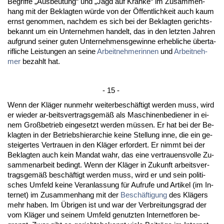
Be­grif­fe „Aus­beu­tung“ und „Jagd auf Kran­ke“ im Zu­sam­men­
hang mit der Be­klag­ten würde von der Öffent­lich­keit auch kaum
ernst ge­nom­men, nach­dem es sich bei der Be­klag­ten ge­richts­
be­kannt um ein Un­ter­neh­men han­delt, das in den letz­ten Jah­ren
auf­grund sei­ner gu­ten Un­ter­neh­mens­ge­win­ne er­heb­li­che über­ta­
rif­li­che Leis­tun­gen an sei­ne
Ar­beit­neh­me­rin­nen
und
Ar­beit­neh­
mer
be­zahlt hat.
- 15 -
Wenn der Kläger nun­mehr wei­ter­beschäftigt wer­den muss, wird
er wie­der ar-beits­ver­trags­gemäß als Ma­schi­nen­be­die­ner in ei­
nem Großbe­trieb ein­ge­setzt wer­den müssen. Er hat bei der Be­
klag­ten in der Be­triebs­hier­ar­chie kei­ne Stel­lung in­ne, die ein ge­
stei­ger­tes Ver­trau­en in den Kläger er­for­dert. Er nimmt bei der
Be­klag­ten auch kein Man­dat wahr, das ei­ne ver­trau­ens­vol­le Zu­
sam­men­ar­beit be­dingt. Wenn der Kläger in Zu­kunft ar­beits­ver­
trags­gemäß beschäftigt wer­den muss, wird er und sein po­li­ti­
sches Um­feld kei­ne Ver­an­las­sung für Auf­ru­fe und Ar­ti­kel (im In­
ter­net) im Zu­sam­men­hang mit der
Beschäfti­gung
des Klägers
mehr ha­ben. Im Übri­gen ist und war der Ver­brei­tungs­grad der
vom Kläger und sei­nem Um­feld ge­nutz­ten In­ter­net­fo­ren be­