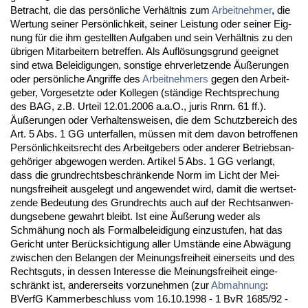
Be­tracht, die das persönli­che Verhält­nis zum
Ar­beit­neh­mer
, die
Wer­tung sei­ner Persönlich­keit, sei­ner Leis­tung oder sei­ner Eig­
nung für die ihm ge­stell­ten Auf­ga­ben und sein Verhält­nis zu den
übri­gen Mit­ar­bei­tern be­tref­fen. Als Auflösungs­grund ge­eig­net
sind et­wa Be­lei­di­gun­gen, sons­ti­ge ehr­ver­let­zen­de Äußerun­gen
oder persönli­che An­grif­fe des
Ar­beit­neh­mers
ge­gen den Ar­beit­
ge­ber, Vor­ge­setz­te oder Kol­le­gen (ständi­ge Recht­spre­chung
des BAG, z.B. Ur­teil 12.01.2006 a.a.O., ju­ris Rnrn. 61 ff.).
Äußerun­gen oder Ver­hal­tens­wei­sen, die dem Schutz­be­reich des
Art. 5 Abs. 1 GG un­ter­fal­len, müssen mit dem da­von be­trof­fe­nen
Persönlich­keits­recht des Ar­beit­ge­bers oder an­de­rer Be­triebs­an­
gehöri­ger ab­ge­wo­gen wer­den. Ar­ti­kel 5 Abs. 1 GG ver­langt,
dass die grund­rechts­be­schränken­de Norm im Licht der Mei­
nungs­frei­heit aus­ge­legt und an­ge­wen­det wird, da­mit die wert­set­
zen­de Be­deu­tung des Grund­rechts auch auf der Rechts­an­wen­
dungs­ebe­ne ge­wahrt bleibt. Ist ei­ne Äußerung we­der als
Schmähung noch als For­mal­be­lei­di­gung ein­zu­stu­fen, hat das
Ge­richt un­ter Berück­sich­ti­gung al­ler Umstände ei­ne Abwägung
zwi­schen den Be­lan­gen der Mei­nungs­frei­heit ei­ner­seits und des
Rechts­guts, in des­sen In­ter­es­se die Mei­nungs­frei­heit ein­ge­
schränkt ist, an­de­rer­seits vor­zu­neh­men (zur
Ab­mah­nung
:
BVerfG Kam­mer­be­schluss vom 16.10.1998 - 1 BvR 1685/92 -