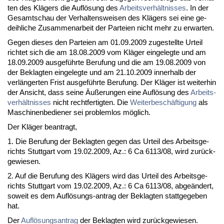
ten des Klägers die Auflösung des
Ar­beits­verhält­nis­ses
. In der
Ge­samt­schau der Ver­hal­tens­wei­sen des Klägers sei ei­ne ge­
deih­li­che Zu­sam­men­ar­beit der Par­tei­en nicht mehr zu er­war­ten.
Ge­gen die­ses den Par­tei­en am 01.09.2009 zu­ge­stell­te Ur­teil
rich­tet sich die am 18.08.2009 vom Kläger ein­ge­leg­te und am
18.09.2009 aus­geführ­te Be­ru­fung und die am 19.08.2009 von
der Be­klag­ten ein­ge­leg­te und am 21.10.2009 in­ner­halb der
verlänger­ten Frist aus­geführ­te Be­ru­fung. Der Kläger ist wei­ter­hin
der An­sicht, dass sei­ne Äußerun­gen ei­ne Auflösung des
Ar­beits­
verhält­nis­ses
nicht recht­fer­tig­ten. Die
Wei­ter­beschäfti­gung
als
Ma­schi­nen­be­die­ner sei pro­blem­los möglich.
Der Kläger be­an­tragt,
1. Die Be­ru­fung der Be­klag­ten ge­gen das Ur­teil des Ar­beits­ge­
richts Stutt­gart vom 19.02.2009, Az.: 6 Ca 6113/08, wird zurück­
ge­wie­sen.
2. Auf die Be­ru­fung des Klägers wird das Ur­teil des Ar­beits­ge­
richts Stutt­gart vom 19.02.2009, Az.: 6 Ca 6113/08, ab­geändert,
so­weit es dem Auflösungs-an­trag der Be­klag­ten statt­ge­ge­ben
hat.
Der
Auflösungs­an­trag
der Be­klag­ten wird zurück­ge­wie­sen.