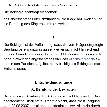
3. Die Be­klag­te trägt die Kos­ten des Ver­fah­rens.
Die Be­klag­te be­an­tragt sinn­gemäß,
das an­ge­foch­te­ne Ur­teil ab­zuändern, die Kla­ge ab­zu­wei­sen und
die Be­ru­fung des Klägers zurück­zu­wei­sen.
- 7 -
Die Be­klag­te ist der Auf­fas­sung, dass die vom Kläger ein­ge­leg­te
Be­ru­fung be­reits un­zulässig sei, weil er sich nicht hin­rei­chend
mit den Gründen des an­ge­foch­te­nen Ur­teils aus­ein­an­der­ge­setzt
ha­be. So­weit das an­ge­foch­te­ne Ur­teil das
Ar­beits­verhält­nis
zwi­
schen den Par­tei­en auf­gelöst hat, ver­tei­digt die Be­klag­te die­se
Ent­schei­dung.
Ent­schei­dungs­gründe
A. Be­ru­fung der Be­klag­ten
Die zulässi­ge Be­ru­fung der Be­klag­ten ist nicht be­gründet. Das
an­ge­foch­te­ne Ur­teil hat zu Recht er­kannt, dass die Kündi­gung
vom 23.08.2007 so­zi­al un­ge­recht­fer­tigt ist, weil sie nicht durch