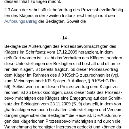
des­sen In­halt zu Ei­gen macht.
2.3 Auch der schriftsätz­li­che Vor­trag des Pro­zess­be­vollmäch­tig­
ten des Klägers in der zwei­ten In­stanz recht­fer­tigt nicht den
Auflösungs­an­trag
der Be­klag­ten. So­weit die
- 14 -
Be­klag­te die Äußerun­gen des Pro­zess­be­vollmäch­tig­ten des
Klägers im Schrift­satz vom 17.12.2009 her­an­zieht, in dem
geäußert wor­den ist: „nicht das Ver­hal­ten des Klägers, son­dern
die­se Un­ter­stel­lun­gen der Be­klag­ten sind bos­haft und dif­fa­mie­
ren den Kläger“, ist be­reits frag­lich, ob die­ser Pro­zess­vor­trag
dem Kläger im Rah­men des § 9 KSchG zu­zu­rech­nen ist (vgl.
zum Mei­nungs­stand: KR-Spil­ger, 9. Auf­la­ge, § 9 KSchG Rn.
56). Selbst wenn man die­sen Pro­zess­vor­trag dem Kläger zu­
rech­net, ist zu berück­sich­ti­gen, dass die­ser Satz des Pro­zess­
be­vollmäch­tig­ten des Klägers ei­ne Ent­geg­nung auf den Schrift­
satz der Be­klag­ten vom 23.11.2009 (S. 9) dar­stellt, in dem von
„hartnäcki­gen wie auch bos­haf­ten Un­ter­stel­lun­gen und Ver­leum­
dun­gen ge­genüber der Be­klag­ten“ die Re­de ist. Die Ausführun­
gen des kläge­ri­schen Pro­zess­be­vollmäch­tig­ten sind durch die
Wahr­neh­mung be­rech­tig­ter In­ter­es­sen ge­deckt und können da­