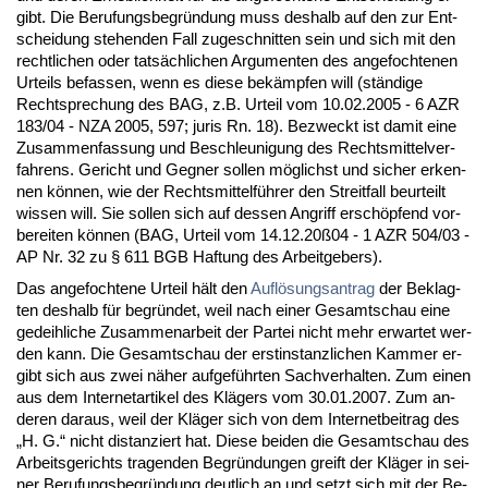
gibt. Die Be­ru­fungs­be­gründung muss des­halb auf den zur Ent­
schei­dung ste­hen­den Fall zu­ge­schnit­ten sein und sich mit den
recht­li­chen oder tatsächli­chen Ar­gu­men­ten des an­ge­foch­te­nen
Ur­teils be­fas­sen, wenn es die­se bekämp­fen will (ständi­ge
Recht­spre­chung des BAG, z.B. Ur­teil vom 10.02.2005 - 6 AZR
183/04 - NZA 2005, 597; ju­ris Rn. 18). Be­zweckt ist da­mit ei­ne
Zu­sam­men­fas­sung und Be­schleu­ni­gung des Rechts­mit­tel­ver­
fah­rens. Ge­richt und Geg­ner sol­len möglichst und si­cher er­ken­
nen können, wie der Rechts­mitt­elführer den Streit­fall be­ur­teilt
wis­sen will. Sie sol­len sich auf des­sen An­griff erschöpfend vor­
be­rei­ten können (BAG, Ur­teil vom 14.12.20ß04 - 1 AZR 504/03 -
AP Nr. 32 zu § 611 BGB Haf­tung des Ar­beit­ge­bers).
Das an­ge­foch­te­ne Ur­teil hält den
Auflösungs­an­trag
der Be­klag­
ten des­halb für be­gründet, weil nach ei­ner Ge­samt­schau ei­ne
ge­deih­li­che Zu­sam­men­ar­beit der Par­tei nicht mehr er­war­tet wer­
den kann. Die Ge­samt­schau der erst­in­stanz­li­chen Kam­mer er­
gibt sich aus zwei näher auf­geführ­ten Sach­ver­hal­ten. Zum ei­nen
aus dem In­ter­net­ar­ti­kel des Klägers vom 30.01.2007. Zum an­
de­ren dar­aus, weil der Kläger sich von dem In­ter­net­bei­trag des
„H. G.“ nicht dis­tan­ziert hat. Die­se bei­den die Ge­samt­schau des
Ar­beits­ge­richts tra­gen­den Be­gründun­gen greift der Kläger in sei­
ner Be­ru­fungs­be­gründung deut­lich an und setzt sich mit der Be­