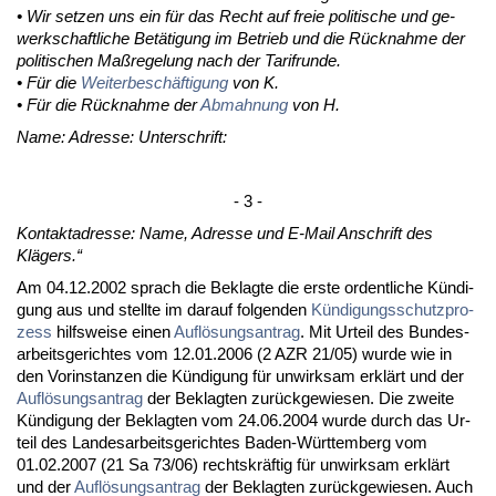
• Wir set­zen uns ein für das Recht auf freie po­li­ti­sche und ge­
werk­schaft­li­che Betäti­gung im Be­trieb und die Rück­nah­me der
po­li­ti­schen Maßre­ge­lung nach der Ta­rif­run­de.
• Für die
Wei­ter­beschäfti­gung
von K.
• Für die Rück­nah­me der
Ab­mah­nung
von H.
Na­me: Adres­se: Un­ter­schrift:
- 3 -
Kon­takt­adres­se: Na­me, Adres­se und E-Mail An­schrift des
Klägers.“
Am 04.12.2002 sprach die Be­klag­te die ers­te or­dent­li­che Kündi­
gung aus und stell­te im dar­auf fol­gen­den
Kündi­gungs­schutz­pro­
zess
hilfs­wei­se ei­nen
Auflösungs­an­trag
. Mit Ur­teil des Bun­des­
ar­beits­ge­rich­tes vom 12.01.2006 (2 AZR 21/05) wur­de wie in
den Vor­in­stan­zen die Kündi­gung für un­wirk­sam erklärt und der
Auflösungs­an­trag
der Be­klag­ten zurück­ge­wie­sen. Die zwei­te
Kündi­gung der Be­klag­ten vom 24.06.2004 wur­de durch das Ur­
teil des Lan­des­ar­beits­ge­rich­tes Ba­den-Würt­tem­berg vom
01.02.2007 (21 Sa 73/06) rechts­kräftig für un­wirk­sam erklärt
und der
Auflösungs­an­trag
der Be­klag­ten zurück­ge­wie­sen. Auch