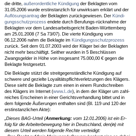
die drit­te,
außer­or­dent­li­che Kündi­gung
der Be­klag­ten vom
31.05.2006 wur­de erst­in­stanz­lich für un­wirk­sam erklärt und der
Auflösungs­an­trag
der Be­klag­ten zurück­ge­wie­sen. Der
Kündi­
gungs­schutz­pro­zess
en­de­te durch Be­ru­fungs-rück­nah­me der
Be­klag­ten vor dem Lan­des­ar­beits­ge­richt Ba­den-Würt­tem­berg
am 25.01.2008 (7 Sa 73/07). Die vier­te Kündi­gung vom
06.12.2006 nahm die Be­klag­te im
Kündi­gungs­schutz­pro­zess
zurück. Seit dem 01.07.2003 wird der Kläger bei der Be­klag­ten
nicht mehr beschäftigt. Seit­her wur­den in 5 Be­schlüssen
Zwangs­gel­der in Höhe von ins­ge­samt 75.000,00 € ge­gen die
Be­klag­te fest­ge­setzt.
Die Be­klag­te stützt die streit­ge­genständ­li­che Kündi­gung auf
schwe­re und ge­ziel­te Loya­litäts­pflicht­ver­let­zun­gen des Klägers.
Die­se sieht die Be­klag­te zum ei­nen in ei­nem Rund­schrei­ben
des Klägers im In­ter­net (
www.l..de
), in dem der Kläger um zahl­
rei­ches Er­schei­nen in ei­ner Ge­richts­ver­hand­lung bit­tet und in
dem fol­gen­de Äußerun­gen ent­hal­ten sind (Bl. 119 und 120 der
erst­in­stanz­li­chen Ak­te):
„Die­ses BAG-Ur­teil (
An­mer­kung:
vom 12.01.2006) ist ein Er­
folg für die Ar­bei­ter­be­we­gung hier in Deutsch­land, den(
n
) mit
die­sem Ur­teil wer­den fol­gen­de Rech­te ver­tei­digt: