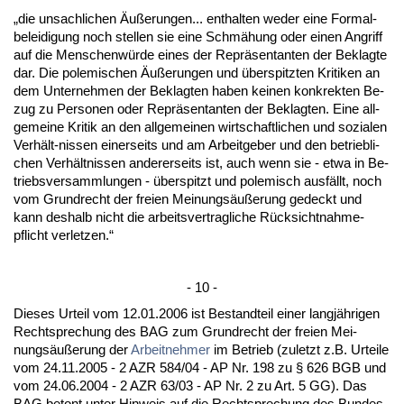
„die un­sach­li­chen Äußerun­gen... ent­hal­ten we­der ei­ne For­mal­
be­lei­di­gung noch stel­len sie ei­ne Schmähung oder ei­nen An­griff
auf die Men­schenwürde ei­nes der Re­präsen­tan­ten der Be­klag­te
dar. Die po­le­mi­schen Äußerun­gen und über­spitz­ten Kri­ti­ken an
dem Un­ter­neh­men der Be­klag­ten ha­ben kei­nen kon­k­rek­ten Be­
zug zu Per­so­nen oder Re­präsen­tan­ten der Be­klag­ten. Ei­ne all­
ge­mei­ne Kri­tik an den all­ge­mei­nen wirt­schaft­li­chen und so­zia­len
Verhält-nis­sen ei­ner­seits und am Ar­beit­ge­ber und den be­trieb­li­
chen Verhält­nis­sen an­de­rer­seits ist, auch wenn sie - et­wa in Be­
triebs­ver­samm­lun­gen - über­spitzt und po­le­misch ausfällt, noch
vom Grund­recht der frei­en Mei­nungsäußerung ge­deckt und
kann des­halb nicht die ar­beits­ver­trag­li­che Rück­sicht­nah­me­
pflicht ver­let­zen.“
- 10 -
Die­ses Ur­teil vom 12.01.2006 ist Be­stand­teil ei­ner langjähri­gen
Recht­spre­chung des BAG zum Grund­recht der frei­en Mei­
nungsäußerung der
Ar­beit­neh­mer
im Be­trieb (zu­letzt z.B. Ur­tei­le
vom 24.11.2005 - 2 AZR 584/04 - AP Nr. 198 zu § 626 BGB und
vom 24.06.2004 - 2 AZR 63/03 - AP Nr. 2 zu Art. 5 GG). Das
BAG be­tont un­ter Hin­weis auf die Recht­spre­chung des Bun­des­