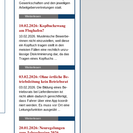
Ge­werk­schaf­ten und den je­wei­li­gen
Ar­beit­ge­ber­ver­tre­tun­gen statt.
Weiterlesen
10.02.2026: Kopf­tuch­zwang
am Flug­ha­fen?
10.02.2026. Mus­li­mi­sche Be­wer­be­
rin­nen nicht ein­zu­stel­len, weil die­se
ein Kopf­tuch tra­gen stellt in den
meis­ten Fäl­len ei­ne recht­lich un­zu­
läs­si­ge Dis­kri­mi­nie­rung dar, da das
Tra­gen ei­nes Kopf­tuchs ...
Weiterlesen
03.02.2026: Oh­ne ört­li­che Be­
triebs­lei­tung kein Be­triebs­rat
03.02.2026. Die Bil­dung ei­nes Be­
triebs­rats bei Lie­fer­diens­ten ist
nicht al­lein da­durch ge­recht­fer­tigt,
dass Fah­rer über ei­ne App ko­or­di­
niert wer­den. Es muss vor Ort ei­ne
Lei­tungs­funk­ti­on aus­ge­übt ...
Weiterlesen
20.01.2026: Neu­re­ge­lun­gen
zum Jah­res­be­ginn 2026