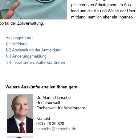
pflich­ten von Ar­beit­ge­bern im Aus­
land und die Art und Wei­se der Über­
mitt­lung, näm­lich über ein In­ter­net­
por­tal der Zoll­ver­wal­tung.
Eingangsformel
§ 1 Meldung
§ 2 Abwandlung der Anmeldung
§ 3 Änderungsmeldung
§ 4 Inkrafttreten, Außerkrafttreten
Weitere Auskünfte erteilen Ihnen gern:
Dr. Martin Hensche
Rechtsanwalt
Fachanwalt für Arbeitsrecht
Kontakt:
030 / 26 39 620
hensche@hensche.de