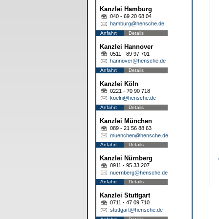
Kanzlei Hamburg
040 - 69 20 68 04
hamburg@hensche.de
Anfahrt
Details
Kanzlei Hannover
0511 - 89 97 701
hannover@hensche.de
Anfahrt
Details
Kanzlei Köln
0221 - 70 90 718
koeln@hensche.de
Anfahrt
Details
Kanzlei München
089 - 21 56 88 63
muenchen@hensche.de
Anfahrt
Details
Kanzlei Nürnberg
0911 - 95 33 207
nuernberg@hensche.de
Anfahrt
Details
Kanzlei Stuttgart
0711 - 47 09 710
stuttgart@hensche.de