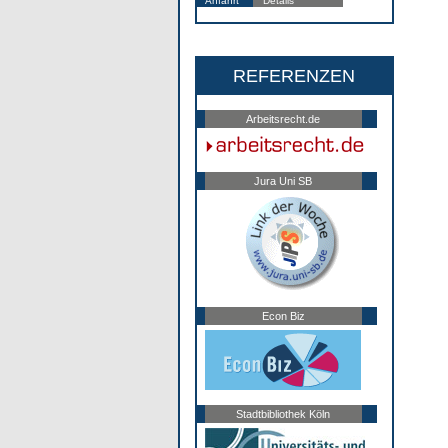
Anfahrt
Details
REFERENZEN
Arbeitsrecht.de
Jura Uni SB
Econ Biz
Stadtbibliothek Köln