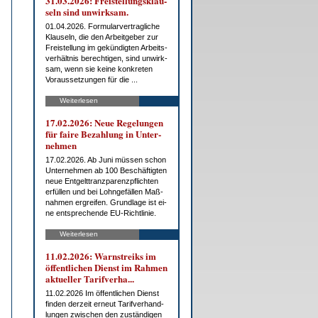
31.03.2026: Frei­stel­lungs­klau­
seln sind un­wirk­sam.
01.04.2026. For­mu­lar­ver­trag­li­che
Klau­seln, die den Ar­beit­ge­ber zur
Frei­stel­lung im ge­kün­dig­ten Ar­beits­
ver­hält­nis be­rech­ti­gen, sind un­wirk­
sam, wenn sie kei­ne kon­kre­ten
Vor­aus­set­zun­gen für die ...
Weiterlesen
17.02.2026: Neue Re­ge­lun­gen
für fai­re Be­zah­lung in Un­ter­
neh­men
17.02.2026. Ab Ju­ni müs­sen schon
Un­ter­neh­men ab 100 Be­schäf­tig­ten
neue Ent­gelt­tranz­pa­renz­pflich­ten
er­fül­len und bei Lohn­ge­fäl­len Maß­
nah­men er­grei­fen. Grund­la­ge ist ei­
ne ent­spre­chen­de EU-Richt­li­nie.
Weiterlesen
11.02.2026: Warn­streiks im
öf­fent­li­chen Dienst im Rah­men
ak­tu­el­ler Ta­rif­ver­ha...
11.02.2026 Im öf­fent­li­chen Dienst
fin­den der­zeit er­neut Ta­rif­ver­hand­
lun­gen zwi­schen den zu­stän­di­gen