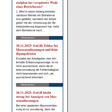
zi­al­plan bei ver­spä­te­ter Wahl
ei­nes Be­triebs­rats?
1. Wird in ei­nem bis­lang be­triebs­
rats­lo­sen Be­trieb ein Be­triebs­rat
erst ge­bil­det, nach­dem der Ar­beit­
ge­ber mit der Um­set­zung der Be­
trieb­s­än­de­rung be­gon­nen hat, steht
dem Be­triebs­rat nach ...
Weiterlesen
30.11.2025: EuGH: Feh­ler bei
Mas­sen­ent­las­sun­gen und Kün­
di­gungs­fris­ten
Er­stat­tet der Ar­beit­ge­ber ei­ne feh­
ler­haf­te Ent­las­sungs­an­zei­ge, ist es
nicht aus­rei­chend, wenn die Ar­
beits­ver­wal­tung die Feh­ler­haf­tig­keit
nicht be­an­stan­det und sich „als
aus­rei­chend in­for­miert ...
Weiterlesen
30.11.2025: EuGH bleibt
streng bei An­zei­gen von Mas­
sen­ent­las­sun­gen
Bei ei­ner ge­plan­ten Mas­sen­ent­las­
sung ist es un­zu­läs­sig, dass der