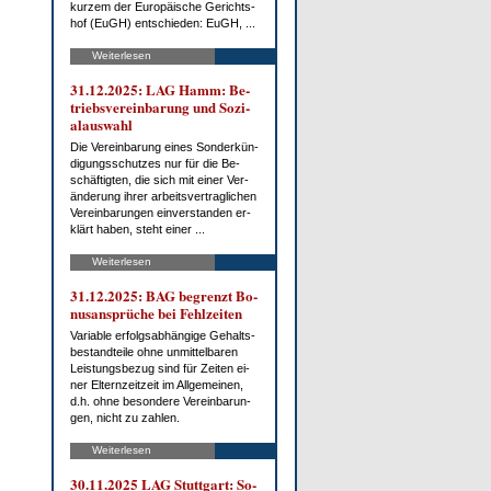
kur­zem der Eu­ro­päi­sche Ge­richts­
hof (EuGH) ent­schie­den: EuGH, ...
Weiterlesen
31.12.2025: LAG Hamm: Be­
triebs­ver­ein­ba­rung und So­zi­
al­aus­wahl
Die Ver­ein­ba­rung ei­nes Son­der­kün­
di­gungs­schut­zes nur für die Be­
schäf­tig­ten, die sich mit ei­ner Ver­
än­de­rung ih­rer ar­beits­ver­trag­li­chen
Ver­ein­ba­run­gen ein­ver­stan­den er­
klärt ha­ben, steht ei­ner ...
Weiterlesen
31.12.2025: BAG be­grenzt Bo­
nus­an­sprü­che bei Fehl­zei­ten
Va­ria­ble er­folgs­ab­hän­gi­ge Ge­halts­
be­stand­tei­le oh­ne un­mit­tel­ba­ren
Leis­tungs­be­zug sind für Zei­ten ei­
ner El­tern­zeit­zeit im All­ge­mei­nen,
d.h. oh­ne be­son­de­re Ver­ein­ba­run­
gen, nicht zu zah­len.
Weiterlesen
30.11.2025 LAG Stutt­gart: So­