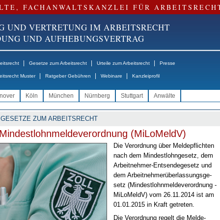
LTE, FACHANWALTSKANZLEI FÜR ARBEITSRECH
G UND VERTRETUNG IM ARBEITSRECHT
NDUNG UND AUFHEBUNGSVERTRAG
|
|
|
itsrecht
Gesetze zum Arbeitsrecht
Urteile zum Arbeitsrecht
Presse
|
|
|
eitsrecht Muster
Ratgeber Gebühren
Webinare
Kanzleiprofil
nover
Köln
München
Nürnberg
Stuttgart
Anwälte
GESETZE ZUM ARBEITSRECHT
Mindestlohnmeldeverordnung (MiLoMeldV)
Die Ver­ord­nung über Mel­de­pflich­ten
nach dem Min­dest­l­ohn­ge­setz, dem
Ar­beit­neh­mer-Ent­sen­de­ge­setz und
dem Ar­beit­neh­mer­über­las­sungs­ge­
setz (Min­dest­l­ohn­mel­de­ver­ord­nung -
Mi­Lo­MeldV) vom 26.11.2014 ist am
01.01.2015 in Kraft ge­tre­ten.
Die Ver­ord­nung re­gelt die Mel­de­