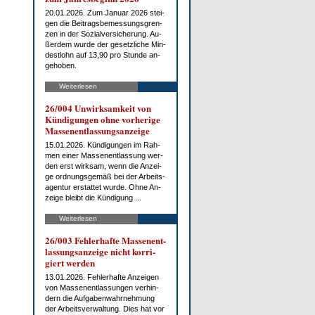
20.01.2026. Zum Ja­nu­ar 2026 stei­
gen die Bei­trags­be­mes­sungs­gren­
zen in der So­zi­al­ver­si­che­rung. Au­
ßer­dem wur­de der ge­setz­li­che Min­
dest­lohn auf 13,90 pro St­un­de an­
ge­ho­ben.
Weiterlesen
26/004 Un­wirk­sam­keit von
Kün­di­gun­gen oh­ne vor­he­ri­ge
Mas­sen­ent­las­sungs­an­zei­ge
15.01.2026. Kün­di­gun­gen im Rah­
men ei­ner Mas­sen­ent­las­sung wer­
den erst wirk­sam, wenn die An­zei­
ge ord­nungs­ge­mäß bei der Ar­beits­
agen­tur er­stat­tet wur­de. Oh­ne An­
zei­ge bleibt die Kün­di­gung ...
Weiterlesen
26/003 Feh­ler­haf­te Mas­sen­ent­
las­sungs­an­zei­ge nicht kor­ri­
giert wer­den
13.01.2026. Feh­ler­haf­te An­zei­gen
von Mas­sen­ent­las­sun­gen ver­hin­
dern die Auf­ga­ben­wahr­neh­mung
der Ar­beits­ver­wal­tung. Dies hat vor