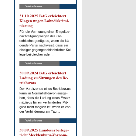
Weiterlesen
31.10.2025 BAG er­leich­tert
Kla­gen we­gen Lohn­dis­kri­mi­
nie­rung
Für die Ver­mu­tung ei­ner Ent­gelt­be­
nach­tei­li­gung we­gen des Ge­
schlechts ge­nügt es, wenn die kla­
gen­de Par­tei nach­weist, dass ein
ein­zi­ger ge­gen­ge­schlecht­li­cher Kol­
le­ge bei glei­cher oder ...
Weiterlesen
30.09.2024 BAG er­leich­tert
La­dung zu Sit­zun­gen des Be­
triebs­rats
Der Vor­sit­zen­de ei­nes Be­triebs­rats
kann im Nor­mal­fall da­von aus­ge­
hen, dass die La­dung ei­nes Er­satz­
mit­glieds für ein ver­hin­der­tes Mit­
glied nicht mög­lich ist, wenn er von
der Ver­hin­de­rung am Tag ...
Weiterlesen
30.09.2025 Lan­des­ar­beits­ge­
richt Meck­len­burg-Vor­pom­