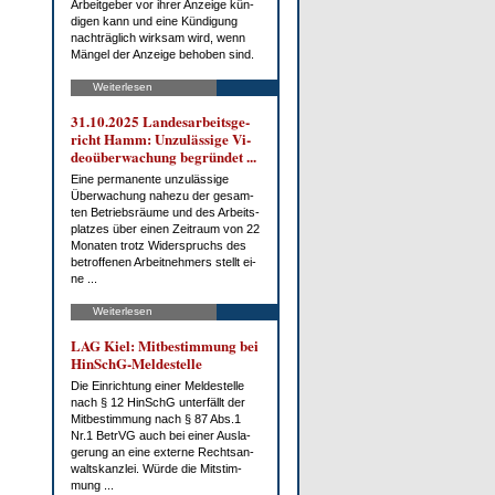
Ar­beit­ge­ber vor ih­rer An­zei­ge kün­
di­gen kann und ei­ne Kün­di­gung
nach­träg­lich wirk­sam wird, wenn
Män­gel der An­zei­ge be­ho­ben sind.
Weiterlesen
31.10.2025 Lan­des­ar­beits­ge­
richt Hamm: Un­zu­läs­si­ge Vi­
deo­über­wa­chung be­grün­det ...
Ei­ne per­ma­nen­te un­zu­läs­si­ge
Über­wa­chung na­he­zu der ge­sam­
ten Be­triebs­räu­me und des Ar­beits­
plat­zes über ei­nen Zeit­raum von 22
Mo­na­ten trotz Wi­der­spruchs des
be­trof­fe­nen Ar­beit­neh­mers stellt ei­
ne ...
Weiterlesen
LAG Kiel: Mit­be­stim­mung bei
HinSchG-Mel­de­stel­le
Die Ein­rich­tung ei­ner Mel­de­stel­le
nach § 12 HinSchG un­ter­fällt der
Mit­be­stim­mung nach § 87 Abs.1
Nr.1 Be­trVG auch bei ei­ner Aus­la­
ge­rung an ei­ne ex­ter­ne Rechts­an­
walts­kanz­lei. Wür­de die Mit­stim­
mung ...