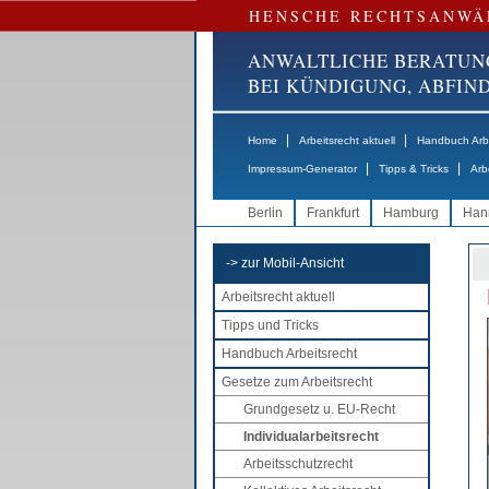
HENSCHE RECHTSANWÄ
ANWALTLICHE BERATUN
BEI KÜNDIGUNG, ABFI
|
|
Home
Arbeitsrecht aktuell
Handbuch Arbe
|
|
Impressum-Generator
Tipps & Tricks
Arb
Berlin
Frankfurt
Hamburg
Han
-> zur Mobil-Ansicht
Arbeitsrecht aktuell
Tipps und Tricks
Handbuch Arbeitsrecht
Gesetze zum Arbeitsrecht
Grundgesetz u. EU-Recht
Individualarbeitsrecht
Arbeitsschutzrecht