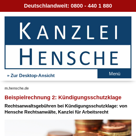
Deutschlandweit:
0800 - 440 1 880
Menü
» Zur Desktop-Ansicht
m.hensche.de
Bei­spiel­rech­nung 2: Kün­di­gungs­schutz­kla­ge
Rechts­an­walts­ge­büh­ren bei Kün­di­gungs­schutz­kla­ge: von
Hen­sche Rechts­an­wäl­te, Kanz­lei für Ar­beits­recht