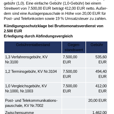
ge­bühr (1,0). Ei­ne ein­fa­che Ge­bühr (1,0-Ge­bühr) bei ei­nem
Streit­wert von 7.500,00 EUR be­trägt 412,00 EUR net­to. Au­ßer­
dem sind ei­ne Aus­la­gen­pau­scha­le in Hö­he von 20,00 EUR für
Post- und Te­le­fon­kos­ten so­wie 19 % Um­satz­steu­er zu zah­len.
Kündi­gungs­schutz­kla­ge bei Brut­to­mo­nats­ver­dienst von
2.500 EUR
Er­le­di­gung durch Ab­fin­dungs­ver­gleich
Gebühren­tat­be­stand
Ge­gen­
Gebühr
stands­wert
1,3 Ver­fah­rens­gebühr, KV
7.500,00
535,60
Nr.3100
EUR
EUR
1,2 Ter­mins­gebühr, KV Nr.3104
7.500,00
494,40
EUR
EUR
1,0 Ver­gleichs­gebühr, KV
7.500,00
412,00
Nr.1000, Nr.1003
EUR
EUR
Post- und Te­le­kom­mu­ni­ka­ti­ons­
20,00 EUR
pau­scha­le, KV Nr.7002
Zwi­schen­sum­me
1.462,00