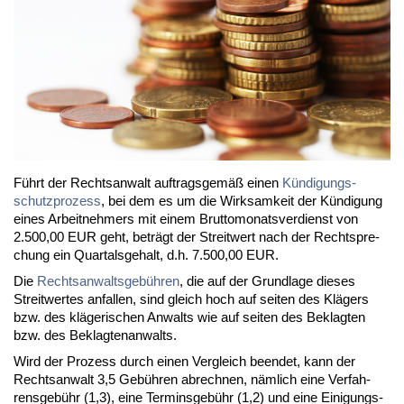
Führt der Rechts­an­walt auf­trags­ge­mäß ei­nen
Kün­di­gungs­
schutz­pro­zess
, bei dem es um die Wirk­sam­keit der Kün­di­gung
ei­nes Ar­beit­neh­mers mit ei­nem Brut­to­mo­nats­ver­dienst von
2.500,00 EUR geht, be­trägt der Streit­wert nach der Recht­spre­
chung ein Quar­tals­ge­halt, d.h. 7.500,00 EUR.
Die
Rechts­an­walts­ge­büh­ren
, die auf der Grund­la­ge die­ses
Streit­wer­tes an­fal­len, sind gleich hoch auf sei­ten des Klä­gers
bzw. des klä­ge­ri­schen An­walts wie auf sei­ten des Be­klag­ten
bzw. des Be­klag­ten­an­walts.
Wird der Pro­zess durch ei­nen Ver­gleich be­en­det, kann der
Rechts­an­walt 3,5 Ge­büh­ren ab­rech­nen, näm­lich ei­ne Ver­fah­
rens­ge­bühr (1,3), ei­ne Ter­mins­ge­bühr (1,2) und ei­ne Ei­ni­gungs­