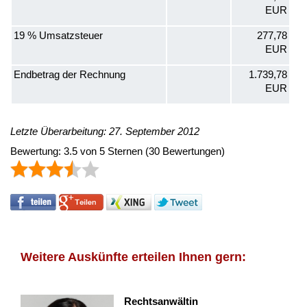
EUR
19 % Um­satz­steu­er
277,78
EUR
End­be­trag der Rech­nung
1.739,78
EUR
Letzte Überarbeitung: 27. September 2012
Bewertung:
3.5
von
5
Sternen
(
30
Bewertungen)
Weitere Auskünfte erteilen Ihnen gern:
Rechtsanwältin