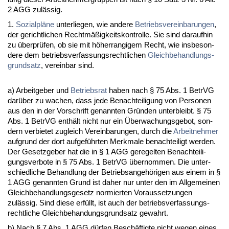
2 AGG zulässig.
1.
So­zi­alpläne
un­ter­lie­gen, wie an­de­re
Be­triebs­ver­ein­ba­run­gen
,
der ge­richt­li­chen Rechtmäßig­keits­kon­trol­le. Sie sind dar­auf­hin
zu über­prüfen, ob sie mit höher­ran­gi­gem Recht, wie ins­be­son­
de­re dem be­triebs­ver­fas­sungs­recht­li­chen
Gleich­be­hand­lungs­
grund­satz
, ver­ein­bar sind.
a) Ar­beit­ge­ber und
Be­triebs­rat
ha­ben nach § 75 Abs. 1 Be­trVG
darüber zu wa­chen, dass je­de Be­nach­tei­li­gung von Per­so­nen
aus den in der Vor­schrift ge­nann­ten Gründen un­ter­bleibt. § 75
Abs. 1 Be­trVG enthält nicht nur ein Über­wa­chungs­ge­bot, son­
dern ver­bie­tet zu­gleich Ver­ein­ba­run­gen, durch die
Ar­beit­neh­mer
auf­grund der dort auf­geführ­ten Merk­ma­le be­nach­tei­ligt wer­den.
Der Ge­setz­ge­ber hat die in § 1 AGG ge­re­gel­ten Be­nach­tei­li­
gungs­ver­bo­te in § 75 Abs. 1 Be­trVG über­nom­men. Die un­ter­
schied­li­che Be­hand­lung der Be­triebs­an­gehöri­gen aus ei­nem in §
1 AGG ge­nann­ten Grund ist da­her nur un­ter den im All­ge­mei­nen
Gleich­be­hand­lungs­ge­setz nor­mier­ten Vor­aus­set­zun­gen
zulässig. Sind die­se erfüllt, ist auch der be­triebs­ver­fas­sungs­
recht­li­che Gleich­be­han­dungs­grund­satz ge­wahrt.
b) Nach § 7 Abs. 1 AGG dürfen Beschäftig­te nicht we­gen ei­nes