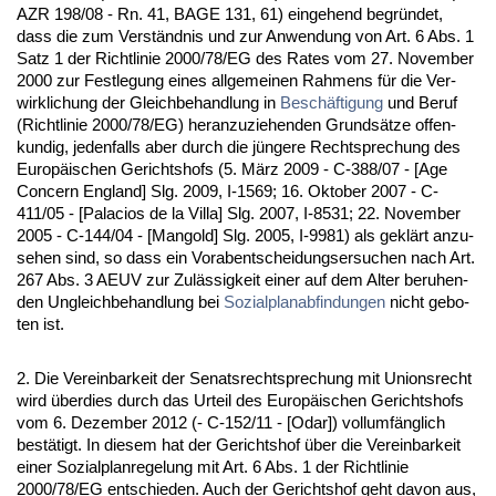
AZR 198/08 - Rn. 41, BA­GE 131, 61) ein­ge­hend be­gründet,
dass die zum Verständ­nis und zur An­wen­dung von Art. 6 Abs. 1
Satz 1 der Richt­li­nie 2000/78/EG des Ra­tes vom 27. No­vem­ber
2000 zur Fest­le­gung ei­nes all­ge­mei­nen Rah­mens für die Ver­
wirk­li­chung der Gleich­be­hand­lung in
Beschäfti­gung
und Be­ruf
(Richt­li­nie 2000/78/EG) her­an­zu­zie­hen­den Grundsätze of­fen­
kun­dig, je­den­falls aber durch die jünge­re Recht­spre­chung des
Eu­ropäischen Ge­richts­hofs (5. März 2009 - C-388/07 - [Age
Con­cern Eng­land] Slg. 2009, I-1569; 16. Ok­to­ber 2007 - C-
411/05 - [Pa­la­ci­os de la Vil­la] Slg. 2007, I-8531; 22. No­vem­ber
2005 - C-144/04 - [Man­gold] Slg. 2005, I-9981) als geklärt an­zu­
se­hen sind, so dass ein Vor­ab­ent­schei­dungs­er­su­chen nach Art.
267 Abs. 3 AEUV zur Zulässig­keit ei­ner auf dem Al­ter be­ru­hen­
den Un­gleich­be­hand­lung bei
So­zi­al­plan­ab­fin­dun­gen
nicht ge­bo­
ten ist.
2. Die Ver­ein­bar­keit der Se­nats­recht­spre­chung mit Uni­ons­recht
wird über­dies durch das Ur­teil des Eu­ropäischen Ge­richts­hofs
vom 6. De­zem­ber 2012 (- C-152/11 - [Odar]) voll­umfäng­lich
bestätigt. In die­sem hat der Ge­richts­hof über die Ver­ein­bar­keit
ei­ner So­zi­al­plan­re­ge­lung mit Art. 6 Abs. 1 der Richt­li­nie
2000/78/EG ent­schie­den. Auch der Ge­richts­hof geht da­von aus,