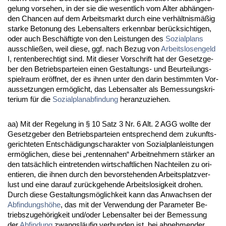
ge­lung vor­se­hen, in der sie die we­sent­lich vom Al­ter abhängen­
den Chan­cen auf dem Ar­beits­markt durch ei­ne verhält­nismäßig
star­ke Be­to­nung des Le­bens­al­ters er­kenn­bar berück­sich­ti­gen,
oder auch Beschäftig­te von den Leis­tun­gen des
So­zi­al­plans
aus­sch­ließen, weil die­se, ggf. nach Be­zug von
Ar­beits­lo­sen­geld
I, ren­ten­be­rech­tigt sind. Mit die­ser Vor­schrift hat der Ge­setz­ge­
ber den Be­triebs­par­tei­en ei­nen Ge­stal­tungs- und Be­ur­tei­lungs­
spiel­raum eröff­net, der es ih­nen un­ter den dar­in be­stimm­ten Vor­
aus­set­zun­gen ermöglicht, das Le­bens­al­ter als Be­mes­sungs­kri­
te­ri­um für die
So­zi­al­plan­ab­fin­dung
her­an­zu­zie­hen.
aa) Mit der Re­ge­lung in § 10 Satz 3 Nr. 6 Alt. 2 AGG woll­te der
Ge­setz­ge­ber den Be­triebs­par­tei­en ent­spre­chend dem zu­kunfts­
ge­rich­te­ten Entschädi­gungs­cha­rak­ter von So­zi­al­plan­leis­tun­gen
ermögli­chen, die­se bei „ren­ten­na­hen“ Ar­beit­neh­mern stärker an
den tatsächlich ein­tre­ten­den wirt­schaft­li­chen Nach­tei­len zu ori­
en­tie­ren, die ih­nen durch den be­vor­ste­hen­den Ar­beits­platz­ver­
lust und ei­ne dar­auf zurück­ge­hen­de Ar­beits­lo­sig­keit dro­hen.
Durch die­se Ge­stal­tungsmöglich­keit kann das An­wach­sen der
Ab­fin­dungshöhe
, das mit der Ver­wen­dung der Pa­ra­me­ter Be­
triebs­zu­gehörig­keit und/oder Le­bens­al­ter bei der Be­mes­sung
der
Ab­fin­dung
zwangsläufig ver­bun­den ist, bei ab­neh­men­der