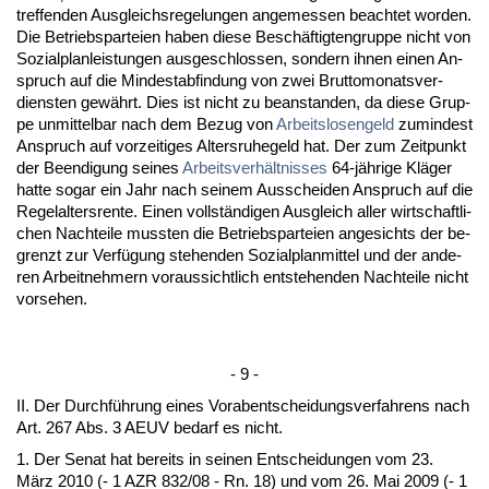
tref­fen­den Aus­gleichs­re­ge­lun­gen an­ge­mes­sen be­ach­tet wor­den.
Die Be­triebs­par­tei­en ha­ben die­se Beschäftig­ten­grup­pe nicht von
So­zi­al­plan­leis­tun­gen aus­ge­schlos­sen, son­dern ih­nen ei­nen An­
spruch auf die Min­dest­ab­fin­dung von zwei Brut­to­mo­nats­ver­
diens­ten gewährt. Dies ist nicht zu be­an­stan­den, da die­se Grup­
pe un­mit­tel­bar nach dem Be­zug von
Ar­beits­lo­sen­geld
zu­min­dest
An­spruch auf vor­zei­ti­ges Al­ters­ru­he­geld hat. Der zum Zeit­punkt
der Be­en­di­gung sei­nes
Ar­beits­verhält­nis­ses
64-jähri­ge Kläger
hat­te so­gar ein Jahr nach sei­nem Aus­schei­den An­spruch auf die
Re­gel­al­ters­ren­te. Ei­nen vollständi­gen Aus­gleich al­ler wirt­schaft­li­
chen Nach­tei­le muss­ten die Be­triebs­par­tei­en an­ge­sichts der be­
grenzt zur Verfügung ste­hen­den So­zi­al­plan­mit­tel und der an­de­
ren Ar­beit­neh­mern vor­aus­sicht­lich ent­ste­hen­den Nach­tei­le nicht
vor­se­hen.
- 9 -
II. Der Durchführung ei­nes Vor­ab­ent­schei­dungs­ver­fah­rens nach
Art. 267 Abs. 3 AEUV be­darf es nicht.
1. Der Se­nat hat be­reits in sei­nen Ent­schei­dun­gen vom 23.
März 2010 (- 1 AZR 832/08 - Rn. 18) und vom 26. Mai 2009 (- 1