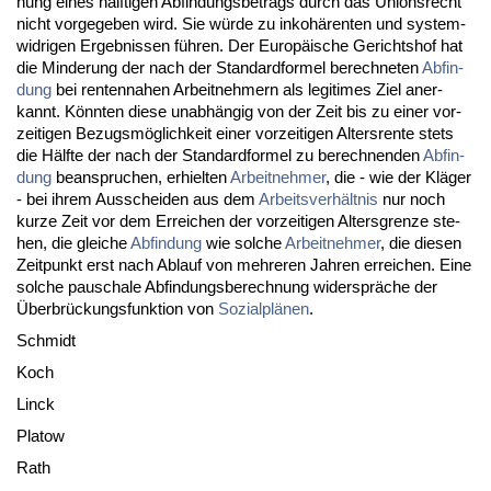
nung ei­nes hälf­ti­gen Ab­fin­dungs­be­trags durch das Uni­ons­recht
nicht vor­ge­ge­ben wird. Sie würde zu in­kohären­ten und sys­tem­
wid­ri­gen Er­geb­nis­sen führen. Der Eu­ropäische Ge­richts­hof hat
die Min­de­rung der nach der Stan­dard­for­mel be­rech­ne­ten
Ab­fin­
dung
bei ren­ten­na­hen Ar­beit­neh­mern als le­gi­ti­mes Ziel an­er­
kannt. Könn­ten die­se un­abhängig von der Zeit bis zu ei­ner vor­
zei­ti­gen Be­zugsmöglich­keit ei­ner vor­zei­ti­gen Al­ters­ren­te stets
die Hälf­te der nach der Stan­dard­for­mel zu be­rech­nen­den
Ab­fin­
dung
be­an­spru­chen, er­hiel­ten
Ar­beit­neh­mer
, die - wie der Kläger
- bei ih­rem Aus­schei­den aus dem
Ar­beits­verhält­nis
nur noch
kur­ze Zeit vor dem Er­rei­chen der vor­zei­ti­gen Al­ters­gren­ze ste­
hen, die glei­che
Ab­fin­dung
wie sol­che
Ar­beit­neh­mer
, die die­sen
Zeit­punkt erst nach Ab­lauf von meh­re­ren Jah­ren er­rei­chen. Ei­ne
sol­che pau­scha­le Ab­fin­dungs­be­rech­nung wi­derspräche der
Über­brückungs­funk­ti­on von
So­zi­alplänen
.
Schmidt
Koch
Linck
Pla­tow
Rath