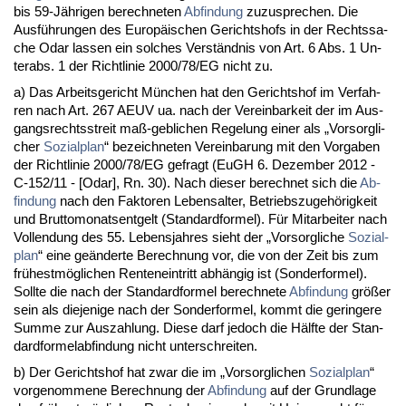
bis 59-Jähri­gen be­rech­ne­ten
Ab­fin­dung
zu­zu­spre­chen. Die
Ausführun­gen des Eu­ropäischen Ge­richts­hofs in der Rechts­sa­
che Odar las­sen ein sol­ches Verständ­nis von Art. 6 Abs. 1 Un­
terabs. 1 der Richt­li­nie 2000/78/EG nicht zu.
a) Das Ar­beits­ge­richt München hat den Ge­richts­hof im Ver­fah­
ren nach Art. 267 AEUV ua. nach der Ver­ein­bar­keit der im Aus­
gangs­rechts­streit maß-geb­li­chen Re­ge­lung ei­ner als „Vor­sorg­li­
cher
So­zi­al­plan
“ be­zeich­ne­ten Ver­ein­ba­rung mit den Vor­ga­ben
der Richt­li­nie 2000/78/EG ge­fragt (EuGH 6. De­zem­ber 2012 -
C-152/11 - [Odar], Rn. 30). Nach die­ser be­rech­net sich die
Ab­
fin­dung
nach den Fak­to­ren Le­bens­al­ter, Be­triebs­zu­gehörig­keit
und Brut­to­mo­nats­ent­gelt (Stan­dard­for­mel). Für Mit­ar­bei­ter nach
Voll­endung des 55. Le­bens­jah­res sieht der „Vor­sorg­li­che
So­zi­al­
plan
“ ei­ne geänder­te Be­rech­nung vor, die von der Zeit bis zum
frühestmögli­chen Ren­ten­ein­tritt abhängig ist (Son­der­for­mel).
Soll­te die nach der Stan­dard­for­mel be­rech­ne­te
Ab­fin­dung
größer
sein als die­je­ni­ge nach der Son­der­for­mel, kommt die ge­rin­ge­re
Sum­me zur Aus­zah­lung. Die­se darf je­doch die Hälf­te der Stan­
dard­for­mel­ab­fin­dung nicht un­ter­schrei­ten.
b) Der Ge­richts­hof hat zwar die im „Vor­sorg­li­chen
So­zi­al­plan
“
vor­ge­nom­me­ne Be­rech­nung der
Ab­fin­dung
auf der Grund­la­ge