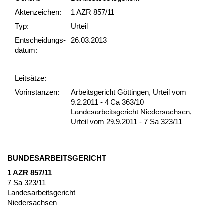
Akten­zeichen:
1 AZR 857/11
Typ:
Urteil
Ent­scheid­ungs­
26.03.2013
datum:
Leit­sätze:
Vor­ins­tan­zen:
Arbeitsgericht Göttingen, Urteil vom
9.2.2011 - 4 Ca 363/10
Landesarbeitsgericht Niedersachsen,
Urteil vom 29.9.2011 - 7 Sa 323/11
BUN­DES­AR­BEITS­GERICHT
1 AZR 857/11
7 Sa 323/11
Lan­des­ar­beits­ge­richt
Nie­der­sach­sen