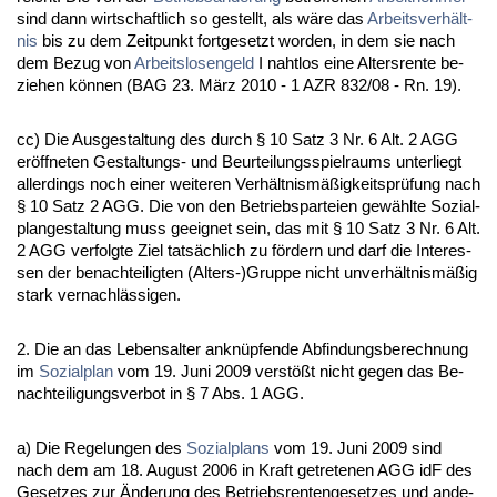
sind dann wirt­schaft­lich so ge­stellt, als wäre das
Ar­beits­verhält­
nis
bis zu dem Zeit­punkt fort­ge­setzt wor­den, in dem sie nach
dem Be­zug von
Ar­beits­lo­sen­geld
I naht­los ei­ne Al­ters­ren­te be­
zie­hen können (BAG 23. März 2010 - 1 AZR 832/08 - Rn. 19).
cc) Die Aus­ge­stal­tung des durch § 10 Satz 3 Nr. 6 Alt. 2 AGG
eröff­ne­ten Ge­stal­tungs- und Be­ur­tei­lungs­spiel­raums un­ter­liegt
al­ler­dings noch ei­ner wei­te­ren Verhält­nismäßig­keitsprüfung nach
§ 10 Satz 2 AGG. Die von den Be­triebs­par­tei­en gewähl­te So­zi­al­
plan­ge­stal­tung muss ge­eig­net sein, das mit § 10 Satz 3 Nr. 6 Alt.
2 AGG ver­folg­te Ziel tatsächlich zu fördern und darf die In­ter­es­
sen der be­nach­tei­lig­ten (Al­ters-)Grup­pe nicht un­verhält­nismäßig
stark ver­nachlässi­gen.
2. Die an das Le­bens­al­ter an­knüpfen­de Ab­fin­dungs­be­rech­nung
im
So­zi­al­plan
vom 19. Ju­ni 2009 verstößt nicht ge­gen das Be­
nach­tei­li­gungs­ver­bot in § 7 Abs. 1 AGG.
a) Die Re­ge­lun­gen des
So­zi­al­plans
vom 19. Ju­ni 2009 sind
nach dem am 18. Au­gust 2006 in Kraft ge­tre­te­nen AGG idF des
Ge­set­zes zur Ände­rung des Be­triebs­ren­ten­ge­set­zes und an­de­