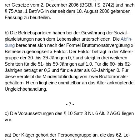
rer Ge­set­ze vom 2. De­zem­ber 2006 (BGBl. I S. 2742) und nach
§ 75 Abs. 1 Be­trVG in der seit dem 18. Au­gust 2006 gel­ten­den
Fas­sung zu be­ur­tei­len.
b) Die Be­triebs­par­tei­en ha­ben bei der Gewährung der So­zi­al­
plan­leis­tun­gen nach dem Le­bens­al­ter un­ter­schie­den. Die
Ab­fin­
dung
be­rech­net sich nach der For­mel Brut­to­mo­nats­vergütung x
Be­triebs­zu­gehörig­keit x Fak­tor. Der Fak­tor beträgt in der Al­ters­
grup­pe der 30- bis 39-Jähri­gen 0,7 und steigt in drei wei­te­ren
Schrit­ten für die 51- bis 59-Jähri­gen auf 1,0. Für die 60- bis 62-
Jähri­gen beträgt er 0,3 und für die älter als 62-Jähri­gen 0. Für
die­se ver­bleibt die Min­dest­ab­fin­dung von zwei Brut­to­mo­nats­
gehältern. Hier­in liegt ei­ne un­mit­tel­bar an das Al­ter an­knüpfen­de
Un­gleich­be­hand­lung.
- 7 -
c) Die Vor­aus­set­zun­gen des § 10 Satz 3 Nr. 6 Alt. 2 AGG lie­gen
vor.
aa) Der Kläger gehört der Per­so­nen­grup­pe an, die das 62. Le­