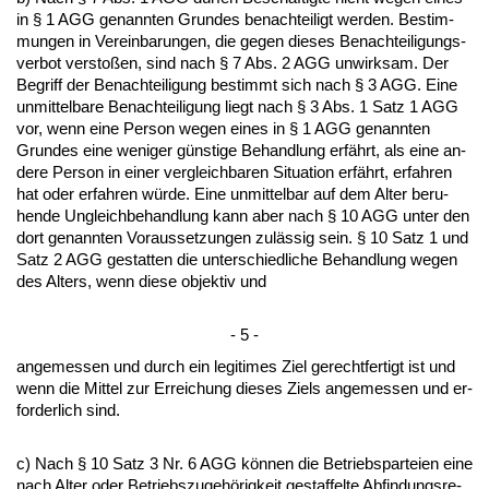
in § 1 AGG ge­nann­ten Grun­des be­nach­tei­ligt wer­den. Be­stim­
mun­gen in Ver­ein­ba­run­gen, die ge­gen die­ses Be­nach­tei­li­gungs­
ver­bot ver­s­toßen, sind nach § 7 Abs. 2 AGG un­wirk­sam. Der
Be­griff der Be­nach­tei­li­gung be­stimmt sich nach § 3 AGG. Ei­ne
un­mit­tel­ba­re Be­nach­tei­li­gung liegt nach § 3 Abs. 1 Satz 1 AGG
vor, wenn ei­ne Per­son we­gen ei­nes in § 1 AGG ge­nann­ten
Grun­des ei­ne we­ni­ger güns­ti­ge Be­hand­lung erfährt, als ei­ne an­
de­re Per­son in ei­ner ver­gleich­ba­ren Si­tua­ti­on erfährt, er­fah­ren
hat oder er­fah­ren würde. Ei­ne un­mit­tel­bar auf dem Al­ter be­ru­
hen­de Un­gleich­be­hand­lung kann aber nach § 10 AGG un­ter den
dort ge­nann­ten Vor­aus­set­zun­gen zulässig sein. § 10 Satz 1 und
Satz 2 AGG ge­stat­ten die un­ter­schied­li­che Be­hand­lung we­gen
des Al­ters, wenn die­se ob­jek­tiv und
- 5 -
an­ge­mes­sen und durch ein le­gi­ti­mes Ziel ge­recht­fer­tigt ist und
wenn die Mit­tel zur Er­rei­chung die­ses Ziels an­ge­mes­sen und er­
for­der­lich sind.
c) Nach § 10 Satz 3 Nr. 6 AGG können die Be­triebs­par­tei­en ei­ne
nach Al­ter oder Be­triebs­zu­gehörig­keit ge­staf­fel­te Ab­fin­dungs­re­