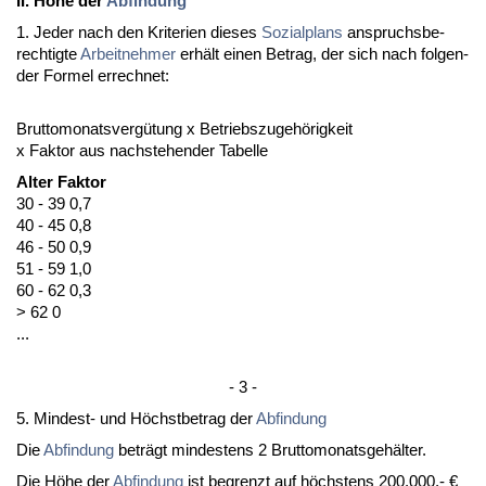
II. Höhe der
Ab­fin­dung
1. Je­der nach den Kri­te­ri­en die­ses
So­zi­al­plans
an­spruchs­be­
rech­tig­te
Ar­beit­neh­mer
erhält ei­nen Be­trag, der sich nach fol­gen­
der For­mel er­rech­net:
Brut­to­mo­nats­vergütung x Be­triebs­zu­gehörig­keit
x Fak­tor aus nach­ste­hen­der Ta­bel­le
Al­ter Fak­tor
30 - 39 0,7
40 - 45 0,8
46 - 50 0,9
51 - 59 1,0
60 - 62 0,3
> 62 0
...
- 3 -
5. Min­dest- und Höchst­be­trag der
Ab­fin­dung
Die
Ab­fin­dung
beträgt min­des­tens 2 Brut­to­mo­nats­gehälter.
Die Höhe der
Ab­fin­dung
ist be­grenzt auf höchs­tens 200.000,- €