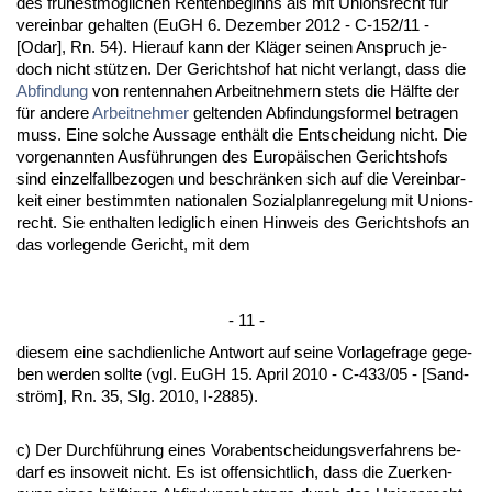
des frühestmögli­chen Ren­ten­be­ginns als mit Uni­ons­recht für
ver­ein­bar ge­hal­ten (EuGH 6. De­zem­ber 2012 - C-152/11 -
[Odar], Rn. 54). Hier­auf kann der Kläger sei­nen An­spruch je­
doch nicht stützen. Der Ge­richts­hof hat nicht ver­langt, dass die
Ab­fin­dung
von ren­ten­na­hen Ar­beit­neh­mern stets die Hälf­te der
für an­de­re
Ar­beit­neh­mer
gel­ten­den Ab­fin­dungs­for­mel be­tra­gen
muss. Ei­ne sol­che Aus­sa­ge enthält die Ent­schei­dung nicht. Die
vor­ge­nann­ten Ausführun­gen des Eu­ropäischen Ge­richts­hofs
sind ein­zel­fall­be­zo­gen und be­schränken sich auf die Ver­ein­bar­
keit ei­ner be­stimm­ten na­tio­na­len So­zi­al­plan­re­ge­lung mit Uni­ons­
recht. Sie ent­hal­ten le­dig­lich ei­nen Hin­weis des Ge­richts­hofs an
das vor­le­gen­de Ge­richt, mit dem
- 11 -
die­sem ei­ne sach­dien­li­che Ant­wort auf sei­ne Vor­la­ge­fra­ge ge­ge­
ben wer­den soll­te (vgl. EuGH 15. April 2010 - C-433/05 - [Sand­
ström], Rn. 35, Slg. 2010, I-2885).
c) Der Durchführung ei­nes Vor­ab­ent­schei­dungs­ver­fah­rens be­
darf es in­so­weit nicht. Es ist of­fen­sicht­lich, dass die Zu­er­ken­