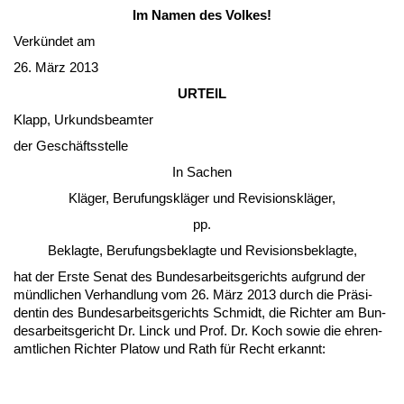
Im Na­men des Vol­kes!
Verkündet am
26. März 2013
UR­TEIL
Klapp, Ur­kunds­be­am­ter
der Geschäfts­stel­le
In Sa­chen
Kläger, Be­ru­fungskläger und Re­vi­si­onskläger,
pp.
Be­klag­te, Be­ru­fungs­be­klag­te und Re­vi­si­ons­be­klag­te,
hat der Ers­te Se­nat des Bun­des­ar­beits­ge­richts auf­grund der
münd­li­chen Ver­hand­lung vom 26. März 2013 durch die Präsi­
den­tin des Bun­des­ar­beits­ge­richts Schmidt, die Rich­ter am Bun­
des­ar­beits­ge­richt Dr. Linck und Prof. Dr. Koch so­wie die eh­ren­
amt­li­chen Rich­ter Pla­tow und Rath für Recht er­kannt: