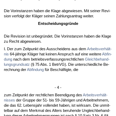
Die Vor­in­stan­zen ha­ben die Kla­ge ab­ge­wie­sen. Mit sei­ner Re­vi­
si­on ver­folgt der Kläger sei­nen Zah­lungs­an­trag wei­ter.
Ent­schei­dungs­gründe
Die Re­vi­si­on ist un­be­gründet. Die Vor­in­stan­zen ha­ben die Kla­ge
zu Recht ab­ge­wie­sen.
I. Der zum Zeit­punkt des Aus­schei­dens aus dem
Ar­beits­verhält­
nis
64-jähri­ge Kläger hat kei­nen An­spruch auf ei­ne wei­te­re
Ab­fin­
dung
nach dem be­triebs­ver­fas­sungs­recht­li­chen
Gleich­be­hand­
lungs­grund­satz
(§ 75 Abs. 1 Be­trVG). Die un­ter­schied­li­che Be­
rech­nung der
Ab­fin­dung
für Beschäftig­te, die
- 4 -
zum Zeit­punkt der recht­li­chen Be­en­di­gung des
Ar­beits­verhält­
nis­ses
der Grup­pe der 51- bis 59-Jähri­gen und Ar­beit­neh­mern,
die das 62. Le­bens­jahr voll­endet ha­ben, ist wirk­sam. Die un­mit­
tel­bar auf dem Merk­mal des Al­ters be­ru­hen­de Un­gleich­be­hand­
lung die­ser Ar­beit­neh­mer­grup­pen ist nach § 10 Satz 3 Nr. 6 Alt.