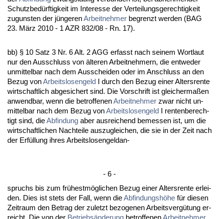
Schutz­bedürf­tig­keit im In­ter­es­se der Ver­tei­lungs­ge­rech­tig­keit
zu­guns­ten der jünge­ren
Ar­beit­neh­mer
be­grenzt wer­den (BAG
23. März 2010 - 1 AZR 832/08 - Rn. 17).
bb) § 10 Satz 3 Nr. 6 Alt. 2 AGG er­fasst nach sei­nem Wort­laut
nur den Aus­schluss von älte­ren Ar­beit­neh­mern, die ent­we­der
un­mit­tel­bar nach dem Aus­schei­den oder im An­schluss an den
Be­zug von
Ar­beits­lo­sen­geld
I durch den Be­zug ei­ner Al­ters­ren­te
wirt­schaft­lich ab­ge­si­chert sind. Die Vor­schrift ist glei­cher­maßen
an­wend­bar, wenn die be­trof­fe­nen
Ar­beit­neh­mer
zwar nicht un­
mit­tel­bar nach dem Be­zug von
Ar­beits­lo­sen­geld
I ren­ten­be­rech­
tigt sind, die
Ab­fin­dung
aber aus­rei­chend be­mes­sen ist, um die
wirt­schaft­li­chen Nach­tei­le aus­zu­glei­chen, die sie in der Zeit nach
der Erfüllung ih­res Ar­beits­lo­sen­geld­an-
- 6 -
spruchs bis zum frühestmögli­chen Be­zug ei­ner Al­ters­ren­te er­lei­
den. Dies ist stets der Fall, wenn die
Ab­fin­dungshöhe
für die­sen
Zeit­raum den Be­trag der zu­letzt be­zo­ge­nen Ar­beits­vergütung er­
reicht. Die von der
Be­triebsände­rung
be­trof­fe­nen
Ar­beit­neh­mer