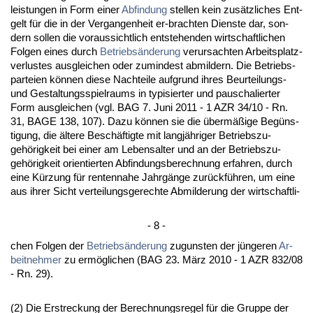
leis­tun­gen in Form ei­ner
Ab­fin­dung
stel­len kein zusätz­li­ches Ent­
gelt für die in der Ver­gan­gen­heit er-brach­ten Diens­te dar, son­
dern sol­len die vor­aus­sicht­lich ent­ste­hen­den wirt­schaft­li­chen
Fol­gen ei­nes durch
Be­triebsände­rung
ver­ur­sach­ten Ar­beits­platz­
ver­lus­tes aus­glei­chen oder zu­min­dest ab­mil­dern. Die Be­triebs­
par­tei­en können die­se Nach­tei­le auf­grund ih­res Be­ur­tei­lungs-
und Ge­stal­tungs­spiel­raums in ty­pi­sier­ter und pau­scha­lier­ter
Form aus­glei­chen (vgl. BAG 7. Ju­ni 2011 - 1 AZR 34/10 - Rn.
31, BA­GE 138, 107). Da­zu können sie die übermäßige Begüns­
ti­gung, die älte­re Beschäftig­te mit langjähri­ger Be­triebs­zu­
gehörig­keit bei ei­ner am Le­bens­al­ter und an der Be­triebs­zu­
gehörig­keit ori­en­tier­ten Ab­fin­dungs­be­rech­nung er­fah­ren, durch
ei­ne Kürzung für ren­ten­na­he Jahrgänge zurückführen, um ei­ne
aus ih­rer Sicht ver­tei­lungs­ge­rech­te Ab­mil­de­rung der wirt­schaft­li-
- 8 -
chen Fol­gen der
Be­triebsände­rung
zu­guns­ten der jünge­ren
Ar­
beit­neh­mer
zu ermögli­chen (BAG 23. März 2010 - 1 AZR 832/08
- Rn. 29).
(2) Die Er­stre­ckung der Be­rech­nungs­re­gel für die Grup­pe der