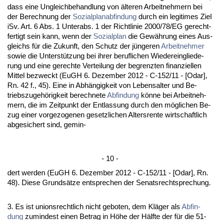
dass ei­ne Un­gleich­be­hand­lung von älte­ren Ar­beit­neh­mern bei
der Be­rech­nung der
So­zi­al­plan­ab­fin­dung
durch ein le­gi­ti­mes Ziel
iSv. Art. 6 Abs. 1 Un­terabs. 1 der Richt­li­nie 2000/78/EG ge­recht­
fer­tigt sein kann, wenn der
So­zi­al­plan
die Gewährung ei­nes Aus­
gleichs für die Zu­kunft, den Schutz der jünge­ren
Ar­beit­neh­mer
so­wie die Un­terstützung bei ih­rer be­ruf­li­chen Wie­der­ein­glie­de­
rung und ei­ne ge­rech­te Ver­tei­lung der be­grenz­ten fi­nan­zi­el­len
Mit­tel be­zweckt (EuGH 6. De­zem­ber 2012 - C-152/11 - [Odar],
Rn. 42 f., 45). Ei­ne in Abhängig­keit von Le­bens­al­ter und Be­
triebs­zu­gehörig­keit be­rech­ne­te
Ab­fin­dung
könne bei Ar­beit­neh­
mern, die im Zeit­punkt der Ent­las­sung durch den mögli­chen Be­
zug ei­ner vor­ge­zo­ge­nen ge­setz­li­chen Al­ters­ren­te wirt­schaft­lich
ab­ge­si­chert sind, ge­min-
- 10 -
dert wer­den (EuGH 6. De­zem­ber 2012 - C-152/11 - [Odar], Rn.
48). Die­se Grundsätze ent­spre­chen der Se­nats­recht­spre­chung.
3. Es ist uni­ons­recht­lich nicht ge­bo­ten, dem Kläger als
Ab­fin­
dung
zu­min­dest ei­nen Be­trag in Höhe der Hälf­te der für die 51-