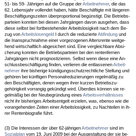
51- bis 59- Jähri­gen auf die Grup­pe der
Ar­beit­neh­mer
, die das
62. Le­bens­jahr voll­endet ha­ben, hätte Beschäftig­te mit länge­ren
Beschäfti­gungs­zei­ten über­pro­por­tio­nal begüns­tigt. Die Be­triebs­
par­tei­en konn­ten bei die­sen Jahrgängen da­von aus­ge­hen, dass
die­se selbst bei fort­be­ste­hen­der Ar­beits­lo­sig­keit nach dem Be­
zug von
Ar­beits­lo­sen­geld
I durch die re­du­zier­te
Ab­fin­dung
und
die In­an­spruch­nah­me ei­ner vor­ge­zo­ge­nen Al­ters­ren­te weit­ge­
hend wirt­schaft­lich ab­ge­si­chert sind. Ei­ne ver­gleich­ba­re Ab­si­
che­rung konn­ten die Be­triebs­par­tei­en bei den ren­ten­fer­nen
Jahrgängen nicht pro­gnos­ti­zie­ren. Selbst wenn die­se ei­ne An­
schluss­beschäfti­gung fin­den, ver­lie­ren die ent­las­se­nen
Ar­beit­
neh­mer
ih­re bis­he­ri­ge kündi­gungs­schutz­recht­li­che Stel­lung und
gehören bei künf­ti­gen Per­so­nal­re­du­zie­run­gen re­gelmäßig zu
den Beschäftig­ten, de­nen we­gen ih­rer kur­zen Be­triebs­zu­
gehörig­keit vor­ran­gig gekündigt wird. Über­dies können sie re­
gelmäßig bei der Neu­be­gründung ei­nes
Ar­beits­verhält­nis­ses
nicht ihr bis­he­ri­ges Ar­beits­ent­gelt er­zie­len, was, eben­so wie die
vor­an­ge­hen­den Zei­ten ei­ner Ar­beits­lo­sig­keit, zu Nach­tei­len in ih­
rer Ren­ten­bio­gra­fie führt.
(3) Die In­ter­es­sen der über 62-jähri­gen
Ar­beit­neh­mer
sind im
So­zi­al­plan
vom 19. Ju­ni 2009 bei der Aus­ge­stal­tung der sie be­