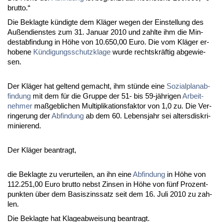
brut­to.“
Die Be­klag­te kündig­te dem Kläger we­gen der Ein­stel­lung des
Außen­diens­tes zum 31. Ja­nu­ar 2010 und zahl­te ihm die Min­
dest­ab­fin­dung in Höhe von 10.650,00 Eu­ro. Die vom Kläger er­
ho­be­ne
Kündi­gungs­schutz­kla­ge
wur­de rechts­kräftig ab­ge­wie­
sen.
Der Kläger hat gel­tend ge­macht, ihm stünde ei­ne
So­zi­al­plan­ab­
fin­dung
mit dem für die Grup­pe der 51- bis 59-jähri­gen
Ar­beit­
neh­mer
maßgeb­li­chen Mul­ti­pli­ka­ti­ons­fak­tor von 1,0 zu. Die Ver­
rin­ge­rung der
Ab­fin­dung
ab dem 60. Le­bens­jahr sei al­ters­dis­kri­
mi­nie­rend.
Der Kläger be­an­tragt,
die Be­klag­te zu ver­ur­tei­len, an ihn ei­ne
Ab­fin­dung
in Höhe von
112.251,00 Eu­ro brut­to nebst Zin­sen in Höhe von fünf Pro­zent­
punk­ten über dem Ba­sis­zins­satz seit dem 16. Ju­li 2010 zu zah­
len.
Die Be­klag­te hat Kla­ge­ab­wei­sung be­an­tragt.