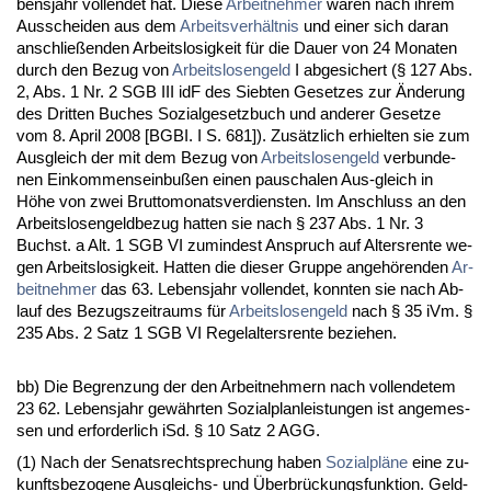
bens­jahr voll­endet hat. Die­se
Ar­beit­neh­mer
wa­ren nach ih­rem
Aus­schei­den aus dem
Ar­beits­verhält­nis
und ei­ner sich dar­an
an­sch­ließen­den Ar­beits­lo­sig­keit für die Dau­er von 24 Mo­na­ten
durch den Be­zug von
Ar­beits­lo­sen­geld
I ab­ge­si­chert (§ 127 Abs.
2, Abs. 1 Nr. 2 SGB III idF des Sieb­ten Ge­set­zes zur Ände­rung
des Drit­ten Bu­ches So­zi­al­ge­setz­buch und an­de­rer Ge­set­ze
vom 8. April 2008 [BGBI. I S. 681]). Zusätz­lich er­hiel­ten sie zum
Aus­gleich der mit dem Be­zug von
Ar­beits­lo­sen­geld
ver­bun­de­
nen Ein­kom­mens­ein­bußen ei­nen pau­scha­len Aus-gleich in
Höhe von zwei Brut­to­mo­nats­ver­diens­ten. Im An­schluss an den
Ar­beits­lo­sen­geld­be­zug hat­ten sie nach § 237 Abs. 1 Nr. 3
Buchst. a Alt. 1 SGB VI zu­min­dest An­spruch auf Al­ters­ren­te we­
gen Ar­beits­lo­sig­keit. Hat­ten die die­ser Grup­pe an­gehören­den
Ar­
beit­neh­mer
das 63. Le­bens­jahr voll­endet, konn­ten sie nach Ab­
lauf des Be­zugs­zeit­raums für
Ar­beits­lo­sen­geld
nach § 35 iVm. §
235 Abs. 2 Satz 1 SGB VI Re­gel­al­ters­ren­te be­zie­hen.
bb) Die Be­gren­zung der den Ar­beit­neh­mern nach voll­ende­tem
23 62. Le­bens­jahr gewähr­ten So­zi­al­plan­leis­tun­gen ist an­ge­mes­
sen und er­for­der­lich iSd. § 10 Satz 2 AGG.
(1) Nach der Se­nats­recht­spre­chung ha­ben
So­zi­alpläne
ei­ne zu­
kunfts­be­zo­ge­ne Aus­gleichs- und Über­brückungs­funk­ti­on. Geld­