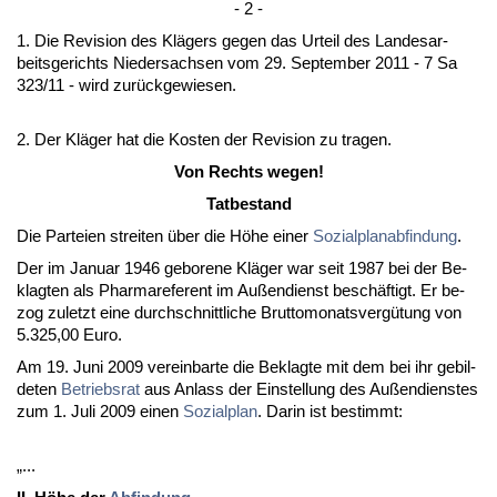
- 2 -
1. Die Re­vi­si­on des Klägers ge­gen das Ur­teil des Lan­des­ar­
beits­ge­richts Nie­der­sach­sen vom 29. Sep­tem­ber 2011 - 7 Sa
323/11 - wird zurück­ge­wie­sen.
2. Der Kläger hat die Kos­ten der Re­vi­si­on zu tra­gen.
Von Rechts we­gen!
Tat­be­stand
Die Par­tei­en strei­ten über die Höhe ei­ner
So­zi­al­plan­ab­fin­dung
.
Der im Ja­nu­ar 1946 ge­bo­re­ne Kläger war seit 1987 bei der Be­
klag­ten als Phar­ma­re­fe­rent im Außen­dienst beschäftigt. Er be­
zog zu­letzt ei­ne durch­schnitt­li­che Brut­to­mo­nats­vergütung von
5.325,00 Eu­ro.
Am 19. Ju­ni 2009 ver­ein­bar­te die Be­klag­te mit dem bei ihr ge­bil­
de­ten
Be­triebs­rat
aus An­lass der Ein­stel­lung des Außen­diens­tes
zum 1. Ju­li 2009 ei­nen
So­zi­al­plan
. Dar­in ist be­stimmt:
„...