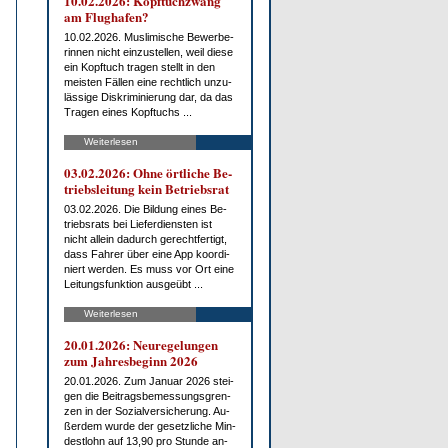
10.02.2026: Kopf­tuch­zwang
am Flug­ha­fen?
10.02.2026. Mus­li­mi­sche Be­wer­be­
rin­nen nicht ein­zu­stel­len, weil die­se
ein Kopf­tuch tra­gen stellt in den
meis­ten Fäl­len ei­ne recht­lich un­zu­
läs­si­ge Dis­kri­mi­nie­rung dar, da das
Tra­gen ei­nes Kopf­tuchs ...
Weiterlesen
03.02.2026: Oh­ne ört­li­che Be­
triebs­lei­tung kein Be­triebs­rat
03.02.2026. Die Bil­dung ei­nes Be­
triebs­rats bei Lie­fer­diens­ten ist
nicht al­lein da­durch ge­recht­fer­tigt,
dass Fah­rer über ei­ne App ko­or­di­
niert wer­den. Es muss vor Ort ei­ne
Lei­tungs­funk­ti­on aus­ge­übt ...
Weiterlesen
20.01.2026: Neu­re­ge­lun­gen
zum Jah­res­be­ginn 2026
20.01.2026. Zum Ja­nu­ar 2026 stei­
gen die Bei­trags­be­mes­sungs­gren­
zen in der So­zi­al­ver­si­che­rung. Au­
ßer­dem wur­de der ge­setz­li­che Min­
dest­lohn auf 13,90 pro St­un­de an­