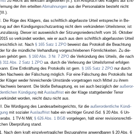
frist
zu Recht als wirk­sam an­ge­se­hen (II.). Ein An­spruch des Klägers auf Ent­
fer­nung der ihm er­teil­ten
Ab­mah­nun­gen
aus der Per­so­nal­ak­te be­steht nicht
(III.).
I. Die Rüge des Klägers, das schrift­lich ab­ge­fass­te Ur­teil ent­spre­che in Be­
zug auf den Kündi­gungs­schutz­an­trag nicht dem verkünde­ten Ur­teils­te­nor, ist
un­zulässig. Die­ser ist aus­weis­lich der Sit­zungs­nie­der­schrift vom 16. Ok­to­ber
2015 so verkündet wor­den, wie er auch aus dem schrift­lich ab­ge­fass­ten Ur­teil
er­sicht­lich ist. Nach
§ 165 Satz 1 ZPO
be­weist das Pro­to­koll die Be­ach­tung
der für die münd­li­che Ver­hand­lung vor­ge­schrie­be­nen Förm­lich­kei­ten. Zu die­
sen gehört gem.
§ 160 Abs. 3 Nr. 7 ZPO
die Verkündung des Ur­teils, die nach
§ 311 Abs. 2 Satz 1 ZPO
ua. durch die Ver­le­sung der Ur­teils­for­mel er­fol­gen
kann. Ei­ne Ent­kräftung des Pro­to­kolls ist gem.
§ 165 Satz 2 ZPO
nur durch
den Nach­weis der Fälschung möglich. Für ei­ne Fälschung des Pro­to­kolls hat
der Kläger we­der hin­rei­chen­de Umstände vor­ge­tra­gen noch Mit­tel zu ih­rem
Nach­weis be­nannt. Die bloße Be­haup­tung, es sei auch bezüglich der
außer­or­
dent­li­chen Kündi­gung
mit
Aus­lauf­frist
ein der Kla­ge statt­ge­ben­der Te­nor
verkündet wor­den, reicht da­zu nicht aus.
II. Die Würdi­gung des Lan­des­ar­beits­ge­richts, für die
außer­or­dent­li­che Kündi­
gung
mit so­zia­ler
Aus­lauf­frist
ha­be ein wich­ti­ger Grund iSd. § 20 Abs. 6 Un­
terabs. 1 TV-N NW,
§ 626 Abs. 1 BGB
vor­ge­le­gen, hält ei­ner re­vi­si­ons­recht­li­
chen Über­prüfung stand.
1. Nach dem kraft ein­zel­ver­trag­li­cher Be­zug­nah­me an­wend­ba­ren § 20 Abs. 6