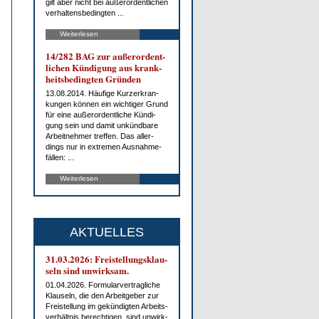
gilt aber nicht bei au­ßer­or­dent­li­chen
ver­hal­tens­be­ding­ten ...
Weiterlesen
14/282 BAG zur au­ßer­or­dent­
li­chen Kün­di­gung aus krank­
heits­be­ding­ten Grün­den
13.08.2014. Häu­fi­ge Kurz­er­kran­
kun­gen kön­nen ein wich­ti­ger Grund
für ei­ne au­ßer­or­dent­li­che Kün­di­
gung sein und da­mit un­künd­ba­re
Ar­beit­neh­mer tref­fen. Das al­ler­
dings nur in ex­tre­men Aus­nah­me­
fäl­len: ...
Weiterlesen
AKTUELLES
31.03.2026: Frei­stel­lungs­klau­
seln sind un­wirk­sam.
01.04.2026. For­mu­lar­ver­trag­li­che
Klau­seln, die den Ar­beit­ge­ber zur
Frei­stel­lung im ge­kün­dig­ten Ar­beits­
ver­hält­nis be­rech­ti­gen, sind un­wirk­