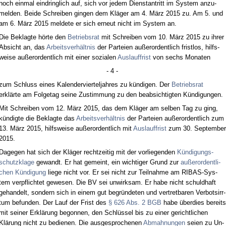
noch ein­mal ein­dring­lich auf, sich vor je­dem Dienst­an­tritt im Sys­tem an­zu­
mel­den. Bei­de Schrei­ben gin­gen dem Kläger am 4. März 2015 zu. Am 5. und
am 6. März 2015 mel­de­te er sich er­neut nicht im Sys­tem an.
Die Be­klag­te hörte den
Be­triebs­rat
mit Schrei­ben vom 10. März 2015 zu ih­rer
Ab­sicht an, das
Ar­beits­verhält­nis
der Par­tei­en außer­or­dent­lich frist­los, hilfs­
wei­se außer­or­dent­lich mit ei­ner so­zia­len
Aus­lauf­frist
von sechs Mo­na­ten
- 4 -
zum Schluss ei­nes Ka­len­der­vier­tel­jah­res zu kündi­gen. Der
Be­triebs­rat
erklärte am Fol­ge­tag sei­ne Zu­stim­mung zu den be­ab­sich­tig­ten Kündi­gun­gen.
Mit Schrei­ben vom 12. März 2015, das dem Kläger am sel­ben Tag zu ging,
kündig­te die Be­klag­te das
Ar­beits­verhält­nis
der Par­tei­en außer­or­dent­lich zum
13. März 2015, hilfs­wei­se außer­or­dent­lich mit
Aus­lauf­frist
zum 30. Sep­tem­ber
2015.
Da­ge­gen hat sich der Kläger recht­zei­tig mit der vor­lie­gen­den
Kündi­gungs­
schutz­kla­ge
ge­wandt. Er hat ge­meint, ein wich­ti­ger Grund zur
außer­or­dent­li­
chen Kündi­gung
lie­ge nicht vor. Er sei nicht zur Teil­nah­me am RIBAS-Sys­
tem ver­pflich­tet ge­we­sen. Die BV sei un­wirk­sam. Er ha­be nicht schuld­haft
ge­han­delt, son­dern sich in ei­nem gut be­gründe­ten und ver­tret­ba­ren Ver­bots­irr­
tum be­fun­den. Der Lauf der Frist des
§ 626 Abs. 2 BGB
ha­be über­dies be­reits
mit sei­ner Erklärung be­gon­nen, den Schlüssel bis zu ei­ner ge­richt­li­chen
Klärung nicht zu be­die­nen. Die aus­ge­spro­che­nen
Ab­mah­nun­gen
sei­en zu Un­