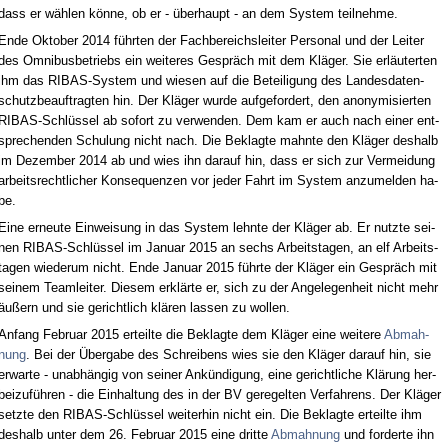
dass er wählen könne, ob er - über­haupt - an dem Sys­tem teil­neh­me.
En­de Ok­to­ber 2014 führ­ten der Fach­be­reichs­lei­ter Per­so­nal und der Lei­ter
des Om­ni­bus­be­triebs ein wei­te­res Gespräch mit dem Kläger. Sie erläuter­ten
ihm das RIBAS-Sys­tem und wie­sen auf die Be­tei­li­gung des Lan­des­da­ten­
schutz­be­auf­trag­ten hin. Der Kläger wur­de auf­ge­for­dert, den an­ony­mi­sier­ten
RIBAS-Schlüssel ab so­fort zu ver­wen­den. Dem kam er auch nach ei­ner ent­
spre­chen­den Schu­lung nicht nach. Die Be­klag­te mahn­te den Kläger des­halb
im De­zem­ber 2014 ab und wies ihn dar­auf hin, dass er sich zur Ver­mei­dung
ar­beits­recht­li­cher Kon­se­quen­zen vor je­der Fahrt im Sys­tem an­zu­mel­den ha­
be.
Ei­ne er­neu­te Ein­wei­sung in das Sys­tem lehn­te der Kläger ab. Er nutz­te sei­
nen RIBAS-Schlüssel im Ja­nu­ar 2015 an sechs Ar­beits­ta­gen, an elf Ar­beits­
ta­gen wie­der­um nicht. En­de Ja­nu­ar 2015 führ­te der Kläger ein Gespräch mit
sei­nem Team­lei­ter. Die­sem erklärte er, sich zu der An­ge­le­gen­heit nicht mehr
äußern und sie ge­richt­lich klären las­sen zu wol­len.
An­fang Fe­bru­ar 2015 er­teil­te die Be­klag­te dem Kläger ei­ne wei­te­re
Ab­mah­
nung
. Bei der Überg­a­be des Schrei­bens wies sie den Kläger dar­auf hin, sie
er­war­te - un­abhängig von sei­ner Ankündi­gung, ei­ne ge­richt­li­che Klärung her­
bei­zuführen - die Ein­hal­tung des in der BV ge­re­gel­ten Ver­fah­rens. Der Kläger
setz­te den RIBAS-Schlüssel wei­ter­hin nicht ein. Die Be­klag­te er­teil­te ihm
des­halb un­ter dem 26. Fe­bru­ar 2015 ei­ne drit­te
Ab­mah­nung
und for­der­te ihn