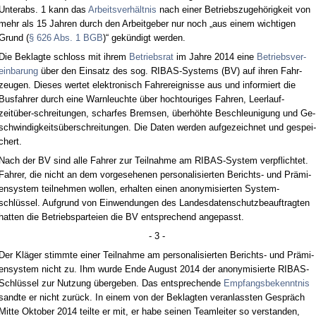
Un­terabs. 1 kann das
Ar­beits­verhält­nis
nach ei­ner Be­triebs­zu­gehörig­keit von
mehr als 15 Jah­ren durch den Ar­beit­ge­ber nur noch „aus ei­nem wich­ti­gen
Grund (
§ 626 Abs. 1 BGB
)“ gekündigt wer­den.
Die Be­klag­te schloss mit ih­rem
Be­triebs­rat
im Jah­re 2014 ei­ne
Be­triebs­ver­
ein­ba­rung
über den Ein­satz des sog. RIBAS-Sys­tems (BV) auf ih­ren Fahr­
zeu­gen. Die­ses wer­tet elek­tro­nisch Fah­rer­eig­nis­se aus und in­for­miert die
Bus­fah­rer durch ei­ne Warn­leuch­te über hoch­tou­riges Fah­ren, Leer­lauf­
zeitüber-schrei­tun­gen, schar­fes Brem­sen, überhöhte Be­schleu­ni­gung und Ge­
schwin­dig­keitsüber­schrei­tun­gen. Die Da­ten wer­den auf­ge­zeich­net und ge­spei­
chert.
Nach der BV sind al­le Fah­rer zur Teil­nah­me am RIBAS-Sys­tem ver­pflich­tet.
Fah­rer, die nicht an dem vor­ge­se­he­nen per­so­na­li­sier­ten Be­richts- und Prämi­
en­sys­tem teil­neh­men wol­len, er­hal­ten ei­nen an­ony­mi­sier­ten Sys­tem­
schlüssel. Auf­grund von Ein­wen­dun­gen des Lan­des­da­ten­schutz­be­auf­trag­ten
hat­ten die Be­triebs­par­tei­en die BV ent­spre­chend an­ge­passt.
- 3 -
Der Kläger stimm­te ei­ner Teil­nah­me am per­so­na­li­sier­ten Be­richts- und Prämi­
en­sys­tem nicht zu. Ihm wur­de En­de Au­gust 2014 der an­ony­mi­sier­te RIBAS-
Schlüssel zur Nut­zung über­ge­ben. Das ent­spre­chen­de
Emp­fangs­be­kennt­nis
sand­te er nicht zurück. In ei­nem von der Be­klag­ten ver­an­lass­ten Gespräch
Mit­te Ok­to­ber 2014 teil­te er mit, er ha­be sei­nen Team­lei­ter so ver­stan­den,