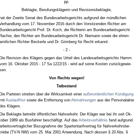
pp.
Be­klag­te, Be­ru­fungskläge­rin und Re­vi­si­ons­be­klag­te,
hat der Zwei­te Se­nat des Bun­des­ar­beits­ge­richts auf­grund der münd­li­chen
Ver­hand­lung vom 17. No­vem­ber 2016 durch den Vor­sit­zen­den Rich­ter am
Bun­des­ar­beits­ge­richt Prof. Dr. Koch, die Rich­te­rin am Bun­des­ar­beits­ge­richt
Ra­chor, den Rich­ter am Bun­des­ar­beits­ge­richt Dr. Nie­mann so­wie die eh­ren­
amt­li­chen Rich­ter Be­cker­le und Dr. Grim­berg für Recht er­kannt:
- 2 -
Die Re­vi­si­on des Klägers ge­gen das Ur­teil des Lan­des­ar­beits­ge­richts Hamm
vom 16. Ok­to­ber 2015 - 17 Sa 1222/15 - wird auf sei­ne Kos­ten zurück­ge­wie­
sen.
Von Rechts we­gen!
Tat­be­stand
Die Par­tei­en strei­ten über die Wirk­sam­keit ei­ner
außer­or­dent­li­chen Kündi­gung
mit
Aus­lauf­frist
so­wie die Ent­fer­nung von
Ab­mah­nun­gen
aus der Per­so­nal­ak­te
des Klägers.
Die Be­klag­te be­treibt öffent­li­chen Nah­ver­kehr. Der Kläger war bei ihr seit Ok­
to­ber 1989 als Bus­fah­rer beschäftigt. Auf das
Ar­beits­verhält­nis
fand auf­grund
ar­beits­ver­trag­li­cher Be­zug­nah­me der Spar­ten­ta­rif­ver­trag für Nah­ver­kehrs­be­
trie­be (TV-N NW) vom 25. Mai 2001 An­wen­dung. Nach des­sen § 20 Abs. 6