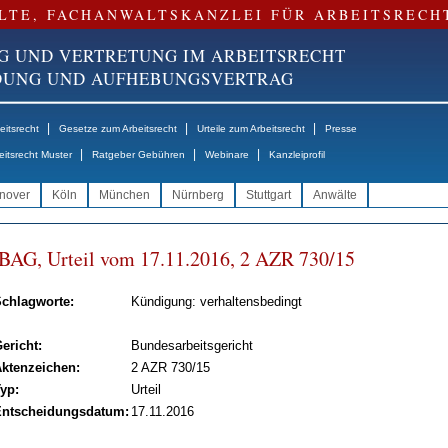
LTE, FACHANWALTSKANZLEI FÜR ARBEITSRECH
G UND VERTRETUNG IM ARBEITSRECHT
NDUNG UND AUFHEBUNGSVERTRAG
|
|
|
itsrecht
Gesetze zum Arbeitsrecht
Urteile zum Arbeitsrecht
Presse
|
|
|
eitsrecht Muster
Ratgeber Gebühren
Webinare
Kanzleiprofil
nover
Köln
München
Nürnberg
Stuttgart
Anwälte
BAG, Ur­teil vom 17.11.2016, 2 AZR 730/15
chlagworte:
Kündigung: verhaltensbedingt
ericht:
Bundesarbeitsgericht
ktenzeichen:
2 AZR 730/15
yp:
Urteil
ntscheidungsdatum:
17.11.2016