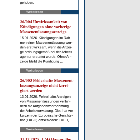
ge­ho­ben.
Weiterlesen
26/004 Un­wirk­sam­keit von
Kün­di­gun­gen oh­ne vor­he­ri­ge
Mas­sen­ent­las­sungs­an­zei­ge
15.01.2026. Kün­di­gun­gen im Rah­
men ei­ner Mas­sen­ent­las­sung wer­
den erst wirk­sam, wenn die An­zei­
ge ord­nungs­ge­mäß bei der Ar­beits­
agen­tur er­stat­tet wur­de. Oh­ne An­
zei­ge bleibt die Kün­di­gung ...
Weiterlesen
26/003 Feh­ler­haf­te Mas­sen­ent­
las­sungs­an­zei­ge nicht kor­ri­
giert wer­den
13.01.2026. Feh­ler­haf­te An­zei­gen
von Mas­sen­ent­las­sun­gen ver­hin­
dern die Auf­ga­ben­wahr­neh­mung
der Ar­beits­ver­wal­tung. Dies hat vor
kur­zem der Eu­ro­päi­sche Ge­richts­
hof (EuGH) ent­schie­den: EuGH, ...
Weiterlesen
31.12.2025: LAG Hamm: Be­