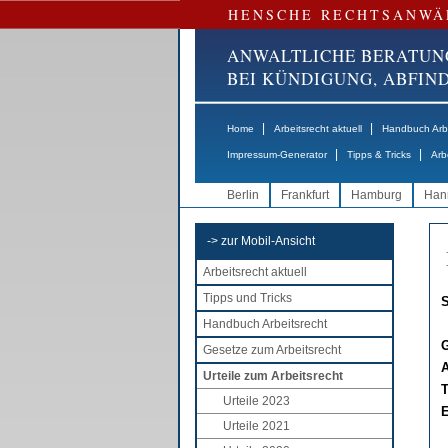
HENSCHE RECHTSANWÄ
ANWALTLICHE BERATUN
BEI KÜNDIGUNG, ABFI
|
|
Home
Arbeitsrecht aktuell
Handbuch Arbe
|
|
Impressum-Generator
Tipps & Tricks
Arb
Berlin
Frankfurt
Hamburg
Han
-> zur Mobil-Ansicht
Arbeitsrecht aktuell
Tipps und Tricks
S
Handbuch Arbeitsrecht
G
Gesetze zum Arbeitsrecht
A
Urteile zum Arbeitsrecht
T
Urteile 2023
E
Urteile 2021