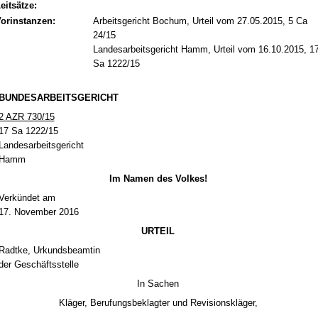
eitsätze:
orinstanzen:
Arbeitsgericht Bochum, Urteil vom 27.05.2015, 5 Ca
24/15
Landesarbeitsgericht Hamm, Urteil vom 16.10.2015, 1
Sa 1222/15
BUN­DES­AR­BEITS­GERICHT
2 AZR 730/15
17 Sa 1222/15
Lan­des­ar­beits­ge­richt
Hamm
Im Na­men des Vol­kes!
Verkündet am
17. No­vem­ber 2016
UR­TEIL
Rad­t­ke, Ur­kunds­be­am­tin
der Geschäfts­stel­le
In Sa­chen
Kläger, Be­ru­fungs­be­klag­ter und Re­vi­si­onskläger,