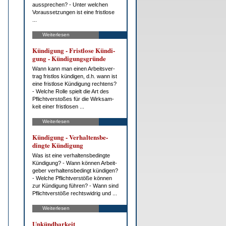
aus­spre­chen? - Un­ter wel­chen
Vor­aus­set­zun­gen ist ei­ne frist­lo­se
...
Weiterlesen
Kün­di­gung - Frist­lo­se Kün­di­
gung - Kün­di­gungs­grün­de
Wann kann man ei­nen Ar­beits­ver­
trag frist­los kün­di­gen, d.h. wann ist
ei­ne frist­lo­se Kün­di­gung rech­tens?
- Wel­che Rol­le spielt die Art des
Pflicht­ver­sto­ßes für die Wirk­sam­
keit ei­ner frist­lo­sen ...
Weiterlesen
Kün­di­gung - Ver­hal­tens­be­
ding­te Kün­di­gung
Was ist ei­ne ver­hal­tens­be­ding­te
Kün­di­gung? - Wann kön­nen Ar­beit­
ge­ber ver­hal­tens­be­dingt kün­di­gen?
- Wel­che Pflicht­ver­stö­ße kön­nen
zur Kün­di­gung füh­ren? - Wann sind
Pflicht­ver­stö­ße rechts­wid­rig und ...
Weiterlesen
Un­künd­bar­keit