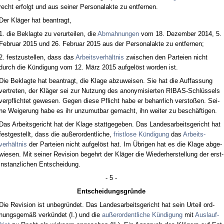
recht er­folgt und aus sei­ner Per­so­nal­ak­te zu ent­fer­nen.
Der Kläger hat be­an­tragt,
1. die Be­klag­te zu ver­ur­tei­len, die
Ab­mah­nun­gen
vom 18. De­zem­ber 2014, 5.
Fe­bru­ar 2015 und 26. Fe­bru­ar 2015 aus der Per­so­nal­ak­te zu ent­fer­nen;
2. fest­zu­stel­len, dass das
Ar­beits­verhält­nis
zwi­schen den Par­tei­en nicht
durch die Kündi­gung vom 12. März 2015 auf­gelöst wor­den ist.
Die Be­klag­te hat be­an­tragt, die Kla­ge ab­zu­wei­sen. Sie hat die Auf­fas­sung
ver­tre­ten, der Kläger sei zur Nut­zung des an­ony­mi­sier­ten RIBAS-Schlüssels
ver­pflich­tet ge­we­sen. Ge­gen die­se Pflicht ha­be er be­harr­lich ver­s­toßen. Sei­
ne Wei­ge­rung ha­be es ihr un­zu­mut­bar ge­macht, ihn wei­ter zu beschäfti­gen.
Das Ar­beits­ge­richt hat der Kla­ge statt­ge­ge­ben. Das Lan­des­ar­beits­ge­richt hat
fest­ge­stellt, dass die außer­or­dent­li­che,
frist­lo­se Kündi­gung
das
Ar­beits­
verhält­nis
der Par­tei­en nicht auf­gelöst hat. Im Übri­gen hat es die Kla­ge ab­ge­
wie­sen. Mit sei­ner Re­vi­si­on be­gehrt der Kläger die Wie­der­her­stel­lung der erst­
in­stanz­li­chen Ent­schei­dung.
- 5 -
Ent­schei­dungs­gründe
Die Re­vi­si­on ist un­be­gründet. Das Lan­des­ar­beits­ge­richt hat sein Ur­teil ord­
nungs­gemäß verkündet (I.) und die
außer­or­dent­li­che Kündi­gung
mit
Aus­lauf­