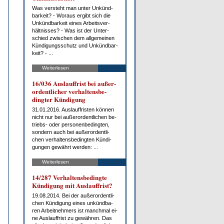
Was ver­steht man un­ter Un­künd­
bar­keit? - Wor­aus er­gibt sich die
Un­künd­bar­keit ei­nes Ar­beits­ver­
hält­nis­ses? - Was ist der Un­ter­
schied zwi­schen dem all­ge­mei­nen
Kün­di­gungs­schutz und Un­künd­bar­
keit? - ...
Weiterlesen
16/036 Aus­lauf­frist bei au­ßer­
or­dent­li­cher ver­hal­tens­be­
ding­ter Kün­di­gung
31.01.2016. Aus­lauf­fris­ten kön­nen
nicht nur bei au­ßer­or­dent­li­chen be­
triebs- oder per­so­nen­be­ding­ten,
son­dern auch bei au­ßer­or­dent­li­
chen ver­hal­tens­be­ding­ten Kün­di­
gun­gen ge­währt wer­den: ...
Weiterlesen
14/287 Ver­hal­tens­be­ding­te
Kün­di­gung mit Aus­lauf­frist?
19.08.2014. Bei der au­ßer­or­dent­li­
chen Kün­di­gung ei­nes un­künd­ba­
ren Ar­beit­neh­mers ist manch­mal ei­
ne Aus­lauf­frist zu ge­wäh­ren. Das