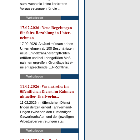
sam, wenn sie kei­ne kon­kre­ten
Vor­aus­set­zun­gen für die ...
Weiterlesen
17.02.2026: Neue Re­ge­lun­gen
für fai­re Be­zah­lung in Un­ter­
neh­men
17.02.2026. Ab Ju­ni müs­sen schon
Un­ter­neh­men ab 100 Be­schäf­tig­ten
neue Ent­gelt­tranz­pa­renz­pflich­ten
er­fül­len und bei Lohn­ge­fäl­len Maß­
nah­men er­grei­fen. Grund­la­ge ist ei­
ne ent­spre­chen­de EU-Richt­li­nie.
Weiterlesen
11.02.2026: Warn­streiks im
öf­fent­li­chen Dienst im Rah­men
ak­tu­el­ler Ta­rif­ver­ha...
11.02.2026 Im öf­fent­li­chen Dienst
fin­den der­zeit er­neut Ta­rif­ver­hand­
lun­gen zwi­schen den zu­stän­di­gen
Ge­werk­schaf­ten und den je­wei­li­gen
Ar­beit­ge­ber­ver­tre­tun­gen statt.
Weiterlesen