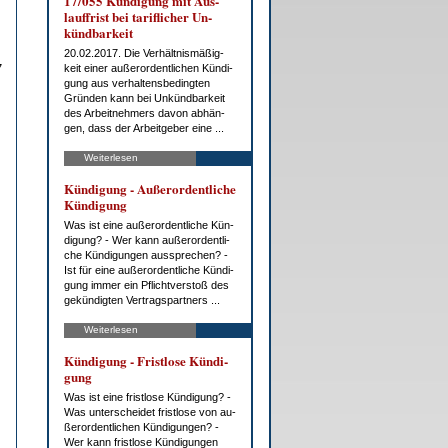
17/055 Kün­di­gung mit Aus­
lauf­frist bei ta­rif­li­cher Un­
künd­bar­keit
20.02.2017. Die Ver­hält­nis­mä­ßig­
7
keit ei­ner au­ßer­or­dent­li­chen Kün­di­
gung aus ver­hal­tens­be­ding­ten
Grün­den kann bei Un­künd­bar­keit
des Ar­beit­neh­mers da­von ab­hän­
gen, dass der Ar­beit­ge­ber ei­ne ...
Weiterlesen
Kün­di­gung - Au­ßer­or­dent­li­che
Kün­di­gung
Was ist ei­ne au­ßer­or­dent­li­che Kün­
di­gung? - Wer kann au­ßer­or­dent­li­
che Kün­di­gun­gen aus­spre­chen? -
Ist für ei­ne au­ßer­or­dent­li­che Kün­di­
gung im­mer ein Pflicht­ver­stoß des
ge­kün­dig­ten Ver­trags­part­ners ...
Weiterlesen
Kün­di­gung - Frist­lo­se Kün­di­
gung
Was ist ei­ne frist­lo­se Kün­di­gung? -
Was un­ter­schei­det frist­lo­se von au­
ßer­or­dent­li­chen Kün­di­gun­gen? -
Wer kann frist­lo­se Kün­di­gun­gen