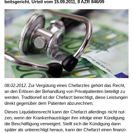
beits­ge­richt, Ur­teil vom 15.09.2011, 8 AZR 846/09
08.02.2012.
Zur Ver­gü­tung ei­nes Chef­arz­tes ge­hört das Recht,
an den Er­lö­sen der Be­hand­lung von Pri­vat­pa­ti­en­ten be­tei­ligt zu
wer­den. Tra­di­tio­nell ist der Chef­arzt be­rech­tigt, die­se Leis­tun­gen
di­rekt ge­gen­über dem Pa­ti­en­ten ab­zu­rech­nen.
Die­ses Li­quda­ti­ons­recht kann der Chef­arzt al­ler­dings nicht nut­
zen, wenn der Kran­ken­haus­trä­ger ihm in­fol­ge ei­ner Kün­di­gung
die Be­schäf­ti­gung ver­wei­gert. Stellt sich die Kün­di­gung dann
spä­ter als un­be­rech­tigt her­aus, kann der Chef­arzt ei­nen fi­nan­zi­