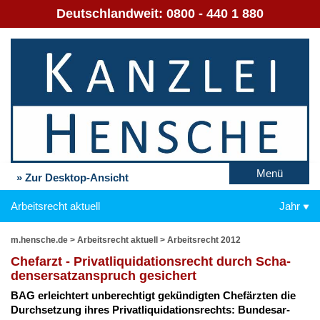
Deutschlandweit:
0800 - 440 1 880
Menü
» Zur Desktop-Ansicht
Arbeitsrecht aktuell
Jahr
m.hensche.de
>
Arbeitsrecht aktuell
>
Arbeitsrecht 2012
Chef­arzt - Pri­vat­li­qui­da­ti­ons­recht durch Scha­
dens­er­satz­an­spruch ge­si­chert
BAG er­leich­tert un­be­rech­tigt ge­kün­dig­ten Chef­ärz­ten die
Durch­set­zung ih­res Pri­vat­li­qui­da­ti­ons­rechts: Bun­des­ar­