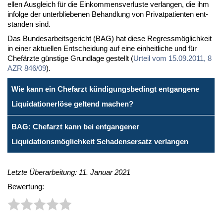
el­len Aus­gleich für die Ein­kom­mens­ver­lus­te ver­lan­gen, die ihm
in­fol­ge der un­ter­blie­be­nen Be­hand­lung von Pri­vat­pa­ti­en­ten ent­
stan­den sind.
Das Bun­des­ar­beits­ge­richt (BAG) hat die­se Re­gress­mög­lich­keit
in ei­ner ak­tu­el­len Ent­schei­dung auf ei­ne ein­heit­li­che und für
Chef­ärz­te güns­ti­ge Grund­la­ge ge­stellt (
Ur­teil vom 15.09.2011, 8
AZR 846/09
).
Wie kann ein Chefarzt kündigungsbedingt entgangene
Liquidationerlöse geltend machen?
BAG: Chefarzt kann bei entgangener
Liquidationsmöglichkeit Schadensersatz verlangen
Letzte Überarbeitung: 11. Januar 2021
Bewertung: