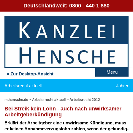
Deutschlandweit:
0800 - 440 1 880
Menü
» Zur Desktop-Ansicht
Arbeitsrecht aktuell
Jahr
m.hensche.de
>
Arbeitsrecht aktuell
>
Arbeitsrecht 2012
Bei Streik kein Lohn - auch nach un­wirk­sa­mer
Ar­beit­ge­ber­kün­di­gung
Er­klärt der Ar­beit­ge­ber ei­ne un­wirk­sa­me Kün­di­gung, muss
er kei­nen An­nah­me­ver­zugs­lohn zah­len, wenn der ge­kün­dig­