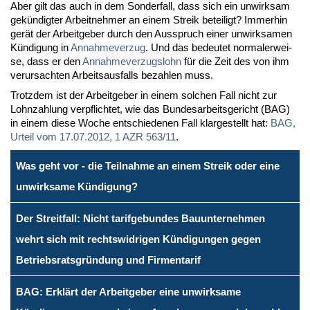
Aber gilt das auch in dem Son­der­fall, dass sich ein un­wirk­sam
ge­kün­dig­ter Ar­beit­neh­mer an ei­nem Streik be­tei­ligt? Im­mer­hin
ge­rät der Ar­beit­ge­ber durch den Aus­spruch ei­ner un­wirk­sa­men
Kün­di­gung in
An­nah­me­ver­zug
. Und das be­deu­tet nor­ma­ler­wei­
se, dass er den
An­nah­me­ver­zugs­lohn
für die Zeit des von ihm
ver­ur­sach­ten Ar­beits­aus­falls be­zah­len muss.
Trotz­dem ist der Ar­beit­ge­ber in ei­nem sol­chen Fall nicht zur
Lohn­zah­lung ver­pflich­tet, wie das Bun­des­ar­beits­ge­richt (BAG)
in ei­nem die­se Wo­che ent­schie­de­nen Fall klar­ge­stellt hat:
BAG,
Ur­teil vom 17.07.2012, 1 AZR 563/11
.
Was geht vor - die Teilnahme an einem Streik oder eine
unwirksame Kündigung?
Der Streitfall: Nicht tarifgebundes Bauunternehmen
wehrt sich mit rechtswidrigen Kündigungen gegen
Betriebsratsgründung und Firmentarif
BAG: Erklärt der Arbeitgeber eine unwirksame