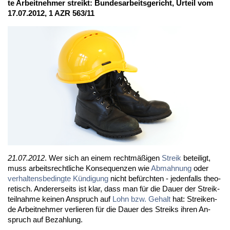
te Ar­beit­neh­mer streikt: Bun­des­ar­beits­ge­richt, Ur­teil vom
17.07.2012, 1 AZR 563/11
21.07.2012
. Wer sich an ei­nem recht­mä­ßi­gen
Streik
be­tei­ligt,
muss ar­beits­recht­li­che Kon­se­quen­zen wie
Ab­mah­nung
oder
ver­hal­tens­be­ding­te Kün­di­gung
nicht be­fürch­ten - je­den­falls theo­
re­tisch. An­de­rer­seits ist klar, dass man für die Dau­er der Streik­
teil­nah­me kei­nen An­spruch auf
Lohn bzw. Ge­halt
hat: Strei­ken­
de Ar­beit­neh­mer ver­lie­ren für die Dau­er des Streiks ih­ren An­
spruch auf Be­zah­lung.