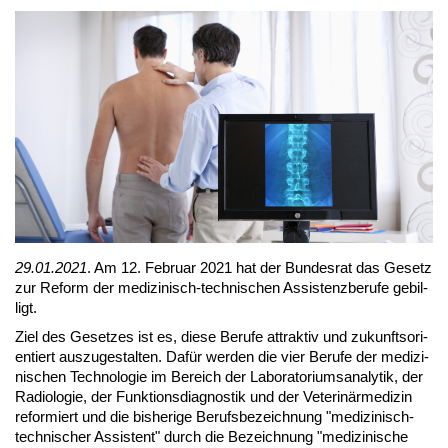
29.01.2021
. Am 12. Fe­bru­ar 2021 hat der Bun­des­rat das Ge­setz
zur Re­form der me­di­zi­nisch-tech­ni­schen As­sis­tenz­be­ru­fe ge­bil­
ligt.
Ziel des Ge­set­zes ist es, die­se Be­ru­fe at­trak­tiv und zu­kunfts­ori­
en­tiert aus­zu­ge­stal­ten. Da­für wer­den die vier Be­ru­fe der me­di­zi­
ni­schen Tech­no­lo­gie im Be­reich der La­bo­ra­to­ri­ums­ana­ly­tik, der
Ra­dio­lo­gie, der Funk­ti­ons­dia­gnos­tik und der Ve­te­ri­när­me­di­zin
re­for­miert und die bis­he­ri­ge Be­rufs­be­zeich­nung "me­di­zi­nisch-
tech­ni­scher As­sis­tent" durch die Be­zeich­nung "me­di­zi­ni­sche