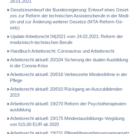
28.01.2021
Ge­set­zes­ent­wurf der Bun­des­re­gie­rung: Ent­wurf ei­nes Ge­set­
zes zur Re­form der tech­ni­schen As­sis­tenz­be­ru­fe in der Me­di­
zin und zur Än­de­rung wei­te­rer Ge­set­ze (MTA-Re­form-Ge­
setz)
Up­date Ar­beits­recht 04|2021 vom 24.02.2021: Re­form der
me­di­zi­nisch-tech­ni­schen Be­ru­fe
Hand­buch Ar­beits­recht: Co­ro­na­vi­rus und Ar­beits­recht
Ar­beits­recht ak­tu­ell: 20/104 Si­che­rung der dua­len Aus­bil­dung
in der Co­ro­na-Kri­se
Ar­beits­recht ak­tu­ell: 20/016 Ver­bes­ser­te Min­dest­löh­ne in der
Pfle­ge
Ar­beits­recht ak­tu­ell: 20/010 Rück­gang an Aus­zu­bil­den­den
2019
Ar­beits­recht ak­tu­ell: 19/270 Re­form der Psy­cho­the­ra­peu­ten­
aus­bil­dung
Ar­beits­recht ak­tu­ell: 19/175 Min­dest­aus­bil­dungs-Ver­gü­tung
von 515,00 EUR ab 2020
Ar­beits­recht ak­tu­ell: 19/151 Pfle­ge­löh­ne­ver­bes­se­rungs­ge­setz