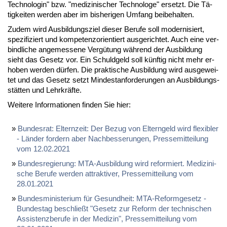
Tech­no­lo­gin" bzw. "me­di­zi­ni­scher Tech­no­lo­ge" er­setzt. Die Tä­
tig­kei­ten wer­den aber im bis­he­ri­gen Um­fang bei­be­hal­ten.
Zu­dem wird Aus­bil­dungs­ziel die­ser Be­ru­fe soll mo­der­ni­siert,
spe­zi­fi­ziert und kom­pe­tenz­ori­en­tiert aus­ge­rich­tet. Auch ei­ne ver­
bind­li­che an­ge­mes­se­ne Ver­gü­tung wäh­rend der Aus­bil­dung
sieht das Ge­setz vor. Ein Schuld­geld soll künf­tig nicht mehr er­
ho­ben wer­den dür­fen. Die prak­ti­sche Aus­bil­dung wird aus­ge­wei­
tet und das Ge­setz setzt Min­dest­an­for­de­run­gen an Aus­bil­dungs­
stät­ten und Lehr­kräf­te.
Wei­te­re In­for­ma­tio­nen fin­den Sie hier:
Bun­des­rat: El­tern­zeit: Der Be­zug von El­tern­geld wird fle­xi­bler
- Län­der for­dern aber Nach­bes­se­run­gen, Pres­se­mit­tei­lung
vom 12.02.2021
Bun­des­re­gie­rung: MTA-Aus­bil­dung wird re­for­miert. Me­di­zi­ni­
sche Be­ru­fe wer­den at­trak­ti­ver, Pres­se­mit­tei­lung vom
28.01.2021
Bun­des­mi­nis­te­ri­um für Ge­sund­heit: MTA-Re­form­ge­setz -
Bun­des­tag be­schließt "Ge­setz zur Re­form der tech­ni­schen
As­sis­tenz­be­ru­fe in der Me­di­zin", Pres­se­mit­tei­lung vom