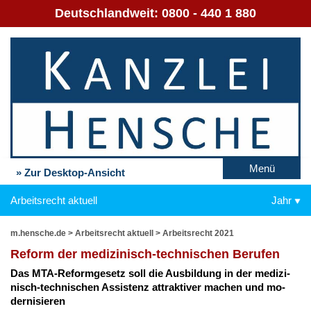
Deutschlandweit:
0800 - 440 1 880
Menü
» Zur Desktop-Ansicht
Arbeitsrecht aktuell
Jahr
m.hensche.de
>
Arbeitsrecht aktuell
>
Arbeitsrecht 2021
Re­form der me­di­zi­nisch-tech­ni­schen Be­ru­fen
Das MTA-Re­form­ge­setz soll die Aus­bil­dung in der me­di­zi­
nisch-tech­ni­schen As­sis­tenz at­trak­ti­ver ma­chen und mo­
der­ni­sie­ren