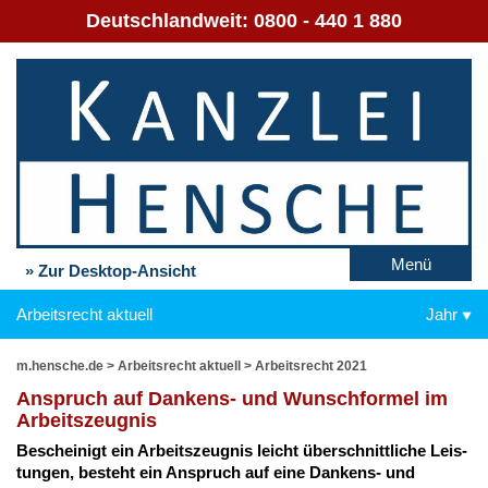
Deutschlandweit:
0800 - 440 1 880
Menü
» Zur Desktop-Ansicht
Arbeitsrecht aktuell
Jahr
m.hensche.de
>
Arbeitsrecht aktuell
>
Arbeitsrecht 2021
An­spruch auf Dan­kens- und Wunsch­for­mel im
Ar­beits­zeug­nis
Be­schei­nigt ein Ar­beits­zeug­nis leicht über­schnitt­li­che Leis­
tun­gen, be­steht ein An­spruch auf ei­ne Dan­kens- und