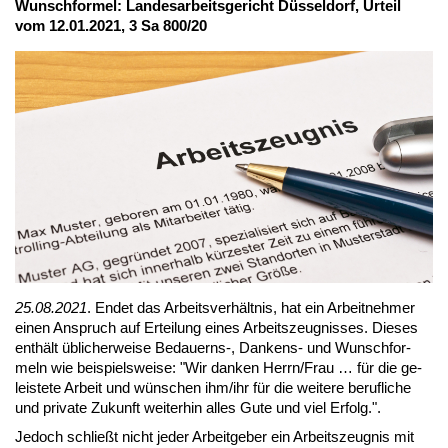
Wunsch­for­mel: Lan­des­ar­beits­ge­richt Düs­sel­dorf, Ur­teil
vom 12.01.2021, 3 Sa 800/20
25.08.2021
. En­det das Ar­beits­ver­hält­nis, hat ein Ar­beit­neh­mer
ei­nen An­spruch auf Er­tei­lung ei­nes Ar­beits­zeug­nis­ses. Die­ses
ent­hält üb­li­cher­wei­se Be­dau­erns-, Dan­kens- und Wunsch­for­
meln wie bei­spiels­wei­se: "Wir dan­ken Herrn/Frau … für die ge­
leis­te­te Ar­beit und wün­schen ihm/ihr für die wei­te­re be­ruf­li­che
und pri­va­te Zu­kunft wei­ter­hin al­les Gu­te und viel Er­folg.".
Je­doch schließt nicht je­der Ar­beit­ge­ber ein Ar­beits­zeug­nis mit