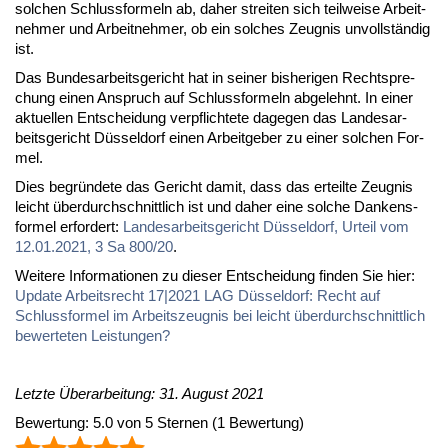
sol­chen Schluss­for­meln ab, da­her strei­ten sich teil­wei­se Ar­beit­
neh­mer und Ar­beit­neh­mer, ob ein sol­ches Zeug­nis un­voll­stän­dig
ist.
Das Bun­des­ar­beits­ge­richt hat in sei­ner bis­he­ri­gen Recht­spre­
chung ei­nen An­spruch auf Schluss­for­meln ab­ge­lehnt. In ei­ner
ak­tu­el­len Ent­schei­dung ver­pflich­te­te da­ge­gen das Lan­des­ar­
beits­ge­richt Düs­sel­dorf ei­nen Ar­beit­ge­ber zu ei­ner sol­chen For­
mel.
Dies be­grün­de­te das Ge­richt da­mit, dass das er­teil­te Zeug­nis
leicht über­durch­schnitt­lich ist und da­her ei­ne sol­che Dan­kens­
for­mel er­for­dert:
Lan­des­ar­beits­ge­richt Düs­sel­dorf, Ur­teil vom
12.01.2021, 3 Sa 800/20
.
Wei­te­re In­for­ma­tio­nen zu die­ser Ent­schei­dung fin­den Sie hier:
Up­date Ar­beits­recht 17|2021 LAG Düs­sel­dorf: Recht auf
Schluss­for­mel im Ar­beits­zeug­nis bei leicht über­durch­schnitt­lich
be­wer­te­ten Leis­tun­gen?
Letzte Überarbeitung: 31. August 2021
Bewertung:
5.0
von
5
Sternen
(
1
Bewertung)