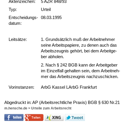
Akten­zeichen:
5 AZR 848/93
Typ:
Urteil
Ent­scheid­ungs­
08.03.1995
datum:
Leit­sätze:
1. Grundsätz­lich muß der Ar­beit­neh­mer
sei­ne Ar­beits­pa­pie­re, zu de­nen auch das
Ar­beits­zeug­nis gehört, bei dem Ar­beit­ge­
ber ab­ho­len.
2. Nach § 242 BGB kann der Ar­beit­ge­ber
im Ein­zel­fall ge­hal­ten sein, dem Ar­beit­neh­
mer das Ar­beits­zeug­nis nach­zu­schi­cken.
Vor­ins­tan­zen:
ArbG Kassel LArbG Frankfurt
Ab­ge­druckt in: AP (Ar­beits­recht­li­che Pra­xis) BGB § 630 Nr.21
m.hensche.de
>
Urteile zum Arbeitsrecht