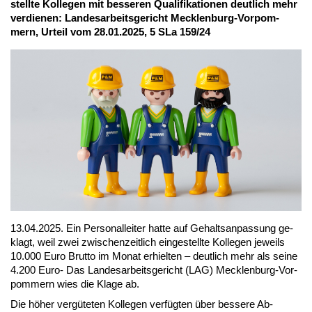
stell­te Kol­le­gen mit bes­se­ren Qua­li­fi­ka­tio­nen deut­lich mehr
ver­die­nen: Lan­des­ar­beits­ge­richt Meck­len­burg-Vor­pom­
mern, Ur­teil vom 28.01.2025, 5 SLa 159/24
13.04.2025. Ein Per­so­nal­lei­ter hat­te auf Ge­halts­an­pas­sung ge­
klagt, weil zwei zwi­schen­zeit­lich ein­ge­stell­te Kol­le­gen je­weils
10.000 Eu­ro Brut­to im Mo­nat er­hiel­ten – deut­lich mehr als sei­ne
4.200 Eu­ro- Das Lan­des­ar­beits­ge­richt (LAG) Meck­len­burg-Vor­
pom­mern wies die Kla­ge ab.
Die hö­her ver­gü­te­ten Kol­le­gen ver­füg­ten über bes­se­re Ab­