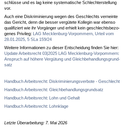
schlüs­se und es lag kei­ne sys­te­ma­ti­sche Schlech­ter­stel­lung
vor.
Auch ei­ne Dis­kri­mi­nie­rung we­gen des Ge­schlechts ver­nein­te
das Ge­richt, denn die bes­ser ver­gü­te­te Kol­le­gin war eben­so
qua­li­fi­ziert wie ihr Vor­gän­ger und er­hielt kein ge­schlechts­be­zo­
ge­nes Pri­vi­leg:
LAG Meck­len­burg-Vor­pom­mern, Ur­teil vom
28.01.2025, 5 SLa 159/24
Wei­te­re In­for­ma­tio­nen zu die­ser Ent­schei­dung fin­den Sie hier:
Up­date Ar­beits­recht 03|2025 LAG Meck­len­burg-Vor­pom­mern:
An­spruch auf hö­he­re Ver­gü­tung und Gleich­be­hand­lungs­grund­
satz
Hand­buch Ar­beits­recht: Dis­kri­mi­nie­rungs­ver­bo­te - Ge­schlecht
Hand­buch Ar­beits­recht: Gleich­be­hand­lungs­grund­satz
Hand­buch Ar­beits­recht: Lohn und Ge­halt
Hand­buch Ar­beits­recht: Lohn­kla­ge
Letzte Überarbeitung: 7. Mai 2026