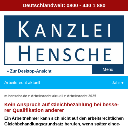
Deutschlandweit:
0800 - 440 1 880
Menü
» Zur Desktop-Ansicht
Arbeitsrecht aktuell
Jahr
m.hensche.de
>
Arbeitsrecht aktuell
>
Arbeitsrecht 2025
Kein An­spruch auf Gleich­be­zah­lung bei bes­se­
rer Qua­li­fi­ka­ti­on an­de­rer
Ein Ar­beit­neh­mer kann sich nicht auf den ar­beits­recht­li­chen
Gleich­be­hand­lungs­grund­satz be­ru­fen, wenn spä­ter ein­ge­