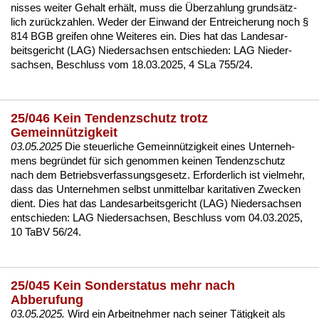
nis­ses wei­ter Ge­halt erhält, muss die Über­zah­lung grundsätz­
lich zurück­zah­len. We­der der Ein­wand der Ent­rei­che­rung noch §
814 BGB grei­fen oh­ne Wei­te­res ein. Dies hat das Lan­des­ar­
beits­ge­richt (LAG) Nie­der­sach­sen ent­schie­den:
LAG Nie­der­
sach­sen, Be­schluss vom 18.03.2025, 4 SLa 755/24.
25/046 Kein Tendenzschutz trotz
Gemeinnützigkeit
03.05.2025
Die steu­er­li­che Ge­meinnützig­keit ei­nes Un­ter­neh­
mens be­gründet für sich ge­nom­men kei­nen Ten­denz­schutz
nach dem Be­triebs­ver­fas­sungs­ge­setz. Er­for­der­lich ist viel­mehr,
dass das Un­ter­neh­men selbst un­mit­tel­bar ka­ri­ta­ti­ven Zwe­cken
dient. Dies hat das Lan­des­ar­beits­ge­richt (LAG) Nie­der­sach­sen
ent­schie­den:
LAG Nie­der­sach­sen, Be­schluss vom 04.03.2025,
10 TaBV 56/24.
25/045 Kein Sonderstatus mehr nach
Abberufung
03.05.2025.
Wird ein Ar­beit­neh­mer nach sei­ner Tätig­keit als