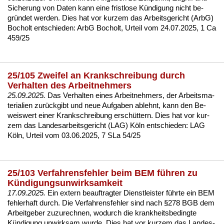
Si­che­rung von Da­ten kann ei­ne frist­lo­se Kündi­gung nicht be­
gründet wer­den. Dies hat vor kur­zem das Ar­beits­ge­richt (ArbG)
Bo­cholt ent­schie­den:
ArbG Bo­cholt, Ur­teil vom 24.07.2025, 1 Ca
459/25
25/105 Zweifel an Krankschreibung durch
Verhalten des Arbeitnehmers
25.09.2025.
Das Ver­hal­ten ei­nes Ar­beit­neh­mers, der Ar­beits­ma­
te­ria­li­en zurück­gibt und neue Auf­ga­ben ab­lehnt, kann den Be­
weis­wert ei­ner Krank­schrei­bung erschüttern. Dies hat vor kur­
zem das Lan­des­ar­beits­ge­richt (LAG) Köln ent­schie­den:
LAG
Köln, Ur­teil vom 03.06.2025, 7 SLa 54/25
25/103 Verfahrensfehler beim BEM führen zu
Kündigungsunwirksamkeit
17.09.2025.
Ein ex­tern be­auf­trag­ter Dienst­leis­ter führ­te ein BEM
feh­ler­haft durch. Die Ver­fah­rens­feh­ler sind nach §278 BGB dem
Ar­beit­ge­ber zu­zu­rech­nen, wo­durch die krank­heits­be­ding­te
Kündi­gung un­wirk­sam wur­de. Dies hat vor kur­zem das Lan­des­