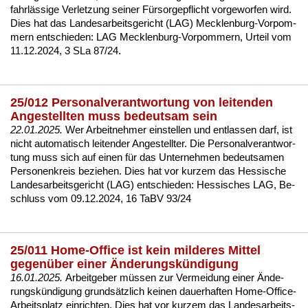
fahrlässi­ge Ver­let­zung sei­ner Fürsor­ge­pflicht vor­ge­wor­fen wird.
Dies hat das Lan­des­ar­beits­ge­richt (LAG) Meck­len­burg-Vor­pom­
mern ent­schie­den:
LAG Meck­len­burg-Vor­pom­mern, Ur­teil vom
11.12.2024, 3 SLa 87/24.
25/012 Personalverantwortung von leitenden
Angestellten muss bedeutsam sein
22.01.2025.
Wer Ar­beit­neh­mer ein­stel­len und ent­las­sen darf, ist
nicht au­to­ma­tisch lei­ten­der An­ge­stell­ter. Die Per­so­nal­ver­ant­wor­
tung muss sich auf ei­nen für das Un­ter­neh­men be­deut­sa­men
Per­so­nen­kreis be­zie­hen. Dies hat vor kur­zem das Hes­si­sche
Lan­des­ar­beits­ge­richt (LAG) ent­schie­den:
Hes­si­sches LAG, Be­
schluss vom 09.12.2024, 16 TaBV 93/24
25/011 Home-Office ist kein milderes Mittel
gegenüber einer Änderungskündigung
16.01.2025.
Ar­beit­ge­ber müssen zur Ver­mei­dung ei­ner Ände­
rungskündi­gung grundsätz­lich kei­nen dau­er­haf­ten Ho­me-Of­fice-
Ar­beits­platz ein­rich­ten. Dies hat vor kur­zem das Lan­des­ar­beits­