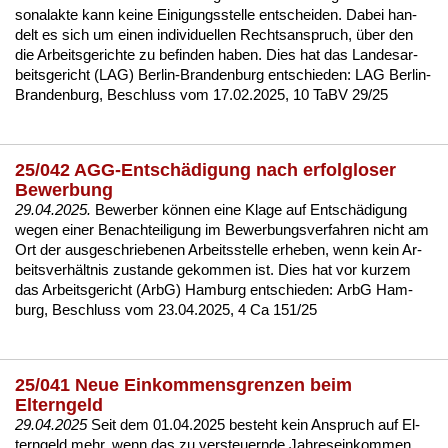
so­nal­ak­te kann kei­ne Ei­ni­gungs­stel­le ent­schei­den. Da­bei han­
delt es sich um ei­nen in­di­vi­du­el­len Rechts­an­spruch, über den
die Ar­beits­ge­rich­te zu be­fin­den ha­ben. Dies hat das Lan­des­ar­
beits­ge­richt (LAG) Ber­lin-Bran­den­burg ent­schie­den:
LAG Ber­lin-
Bran­den­burg, Be­schluss vom 17.02.2025, 10 TaBV 29/25
25/042 AGG-Entschädigung nach erfolgloser
Bewerbung
29.04.2025.
Be­wer­ber können ei­ne Kla­ge auf Entschädi­gung
we­gen ei­ner Be­nach­tei­li­gung im Be­wer­bungs­ver­fah­ren nicht am
Ort der aus­ge­schrie­be­nen Ar­beits­stel­le er­he­ben, wenn kein Ar­
beits­verhält­nis zu­stan­de ge­kom­men ist. Dies hat vor kur­zem
das Ar­beits­ge­richt (ArbG) Ham­burg ent­schie­den:
ArbG Ham­
burg, Be­schluss vom 23.04.2025, 4 Ca 151/25
25/041 Neue Einkommensgrenzen beim
Elterngeld
29.04.2025
Seit dem 01.04.2025 be­steht kein An­spruch auf El­
tern­geld mehr, wenn das zu ver­steu­ern­de Jah­res­ein­kom­men