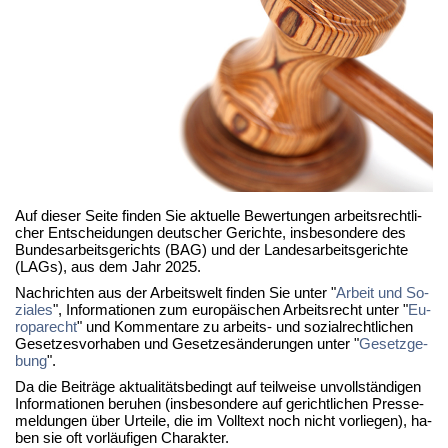
Auf die­ser Sei­te fin­den Sie ak­tu­el­le Be­wer­tun­gen ar­beits­recht­li­
cher Ent­schei­dun­gen deut­scher Ge­rich­te, ins­be­son­de­re des
Bun­des­ar­beits­ge­richts (BAG) und der Lan­des­ar­beits­ge­rich­te
(LAGs), aus dem Jahr 2025.
Nach­rich­ten aus der Ar­beits­welt fin­den Sie un­ter "
Ar­beit und So­
zia­les
", In­for­ma­tio­nen zum eu­ro­päi­schen Ar­beits­recht un­ter "
Eu­
ro­pa­recht
" und Kom­men­ta­re zu ar­beits- und so­zi­al­recht­li­chen
Ge­set­zes­vor­ha­ben und Ge­set­zes­än­de­run­gen un­ter "
Ge­setz­ge­
bung
".
Da die Bei­trä­ge ak­tua­li­täts­be­dingt auf teil­wei­se un­voll­stän­di­gen
In­for­ma­tio­nen be­ru­hen (ins­be­son­de­re auf ge­richt­li­chen Pres­se­
mel­dun­gen über Ur­tei­le, die im Voll­text noch nicht vor­lie­gen), ha­
ben sie oft vor­läu­fi­gen Cha­rak­ter.