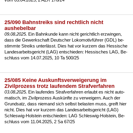
25/090 Bahnstreiks sind rechtlich nicht
aushebelbar
09.08.2025.
Ein Bahn­kun­de kann nicht ge­richt­lich er­zwin­gen,
dass die Ge­werk­schaft Deut­scher Lo­ko­mo­tivführer (GDL) be­
stimm­te Streiks un­terlässt. Dies hat vor kur­zem das Hes­si­sche
Lan­des­ar­beits­ge­richt (LAG) ent­schie­den:
Hes­si­sches LAG, Be­
schluss vom 14.07.2025, 10 Ta 500/25
25/085 Keine Auskunftsverweigerung im
Zivilprozess trotz laufendem Strafverfahren
03.08.2025.
Ein lau­fen­des Straf­ver­fah­ren er­laubt es nicht au­to­
ma­tisch, im Zi­vil­pro­zess Auskünf­te zu ver­wei­gern. Auch der
Grund­satz, dass nie­mand sich selbst be­las­ten muss, greift hier
nicht. Dies hat vor kur­zem das Lan­des­ar­beits­ge­richt (LAG)
Schles­wig-Hol­stein ent­schie­den:
LAG Schles­wig-Hol­stein, Be­
schluss vom 11.04.2025, 2 Sa 67/25