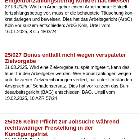
Entgeltfortzahlungsbetrug konkret nachweisen
27.03.2025.
Wirft ein Ar­beit­ge­ber ei­nem Ar­beit­neh­mer Ent­gelt­
fort­zah­lungs­be­trug vor, muss er die be­haup­te­te Täuschung kon­
kret dar­le­gen und be­wei­sen. Dies hat das Ar­beits­ge­richt (ArbG)
Köln vor kur­zem ent­schie­den:
ArbG Köln, Ur­teil vom
16.01.2025, 8 Ca 4803/24
25/027 Bonus entfällt nicht wegen verspäteter
Zielvorgabe
21.03.2025.
Wird ei­ne Ziel­vor­ga­be zu spät mit­ge­teilt, kann das
teu­er für den Ar­beit­ge­ber wer­den. Wer Bo­nus­zah­lun­gen we­gen
un­ter­las­se­ner Ziel­ver­ein­ba­run­gen ver­liert, hat un­ter Umständen
An­spruch auf Scha­dens­er­satz. Dies hat vor kur­zem das Bun­
des­ar­beits­ge­richt (BAG) ent­schie­den:
BAG, Ur­teil vom
19.02.2025, 10 AZR 57/24
25/026 Keine Pflicht zur Jobsuche während
rechtswidriger Freistellung in der
Kündigungsfrist