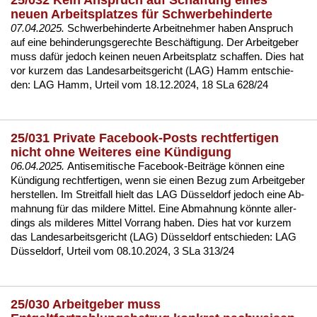
25/032 Kein Anspruch auf Schaffung eines
neuen Arbeitsplatzes für Schwerbehinderte
07.04.2025.
Schwer­be­hin­der­te Ar­beit­neh­mer ha­ben An­spruch
auf ei­ne be­hin­de­rungs­ge­rech­te Beschäfti­gung. Der Ar­beit­ge­ber
muss dafür je­doch kei­nen neu­en Ar­beits­platz schaf­fen. Dies hat
vor kur­zem das Lan­des­ar­beits­ge­richt (LAG) Hamm ent­schie­
den:
LAG Hamm, Ur­teil vom 18.12.2024, 18 SLa 628/24
25/031 Private Facebook-Posts rechtfertigen
nicht ohne Weiteres eine Kündigung
06.04.2025.
An­ti­se­mi­ti­sche Face­book-Beiträge können ei­ne
Kündi­gung recht­fer­ti­gen, wenn sie ei­nen Be­zug zum Ar­beit­ge­ber
her­stel­len. Im Streit­fall hielt das LAG Düssel­dorf je­doch ei­ne Ab­
mah­nung für das mil­de­re Mit­tel. Ei­ne Ab­mah­nung könn­te al­ler­
dings als mil­de­res Mit­tel Vor­rang ha­ben. Dies hat vor kur­zem
das Lan­des­ar­beits­ge­richt (LAG) Düssel­dorf ent­schie­den:
LAG
Düssel­dorf, Ur­teil vom 08.10.2024, 3 SLa 313/24
25/030 Arbeitgeber muss