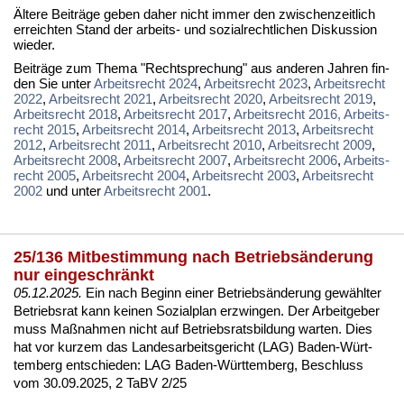
Äl­te­re Bei­trä­ge ge­ben da­her nicht im­mer den zwi­schen­zeit­lich
er­reich­ten Stand der ar­beits- und so­zi­al­recht­li­chen Dis­kus­si­on
wie­der.
Bei­trä­ge zum The­ma "Recht­spre­chung" aus an­de­ren Jah­ren fin­
den Sie un­ter
Ar­beits­recht 2024
,
Ar­beits­recht 2023
,
Ar­beits­recht
2022
,
Ar­beits­recht 2021
,
Ar­beits­recht 2020
,
Ar­beits­recht 2019
,
Ar­beits­recht 2018
,
Ar­beits­recht 2017
,
Ar­beits­recht 2016,
Ar­beits­
recht 2015
,
Ar­beits­recht 2014
,
Ar­beits­recht 2013
,
Ar­beits­recht
2012
,
Ar­beits­recht 2011
,
Ar­beits­recht 2010
,
Ar­beits­recht 2009
,
Ar­beits­recht 2008
,
Ar­beits­recht 2007
,
Ar­beits­recht 2006
,
Ar­beits­
recht 2005
,
Ar­beits­recht 2004
,
Ar­beits­recht 2003
,
Ar­beits­recht
2002
und un­ter
Ar­beits­recht 2001
.
25/136 Mitbestimmung nach Betriebsänderung
nur eingeschränkt
05.12.2025.
Ein nach Be­ginn ei­ner Be­triebsände­rung gewähl­ter
Be­triebs­rat kann kei­nen So­zi­al­plan er­zwin­gen. Der Ar­beit­ge­ber
muss Maßnah­men nicht auf Be­triebs­rats­bil­dung war­ten. Dies
hat vor kur­zem das Lan­des­ar­beits­ge­richt (LAG) Ba­den-Würt­
tem­berg ent­schie­den:
LAG Ba­den-Würt­tem­berg, Be­schluss
vom 30.09.2025, 2 TaBV 2/25