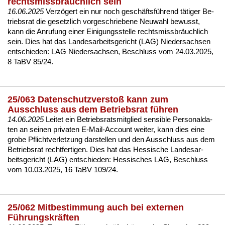
rechtsmissbräuchlich sein
16.06.2025
Verzögert ein nur noch geschäftsführend täti­ger Be­
triebs­rat die ge­setz­lich vor­ge­schrie­be­ne Neu­wahl be­wusst,
kann die An­ru­fung ei­ner Ei­ni­gungs­stel­le rechts­miss­bräuch­lich
sein. Dies hat das Lan­des­ar­beits­ge­richt (LAG) Nie­der­sach­sen
ent­schie­den:
LAG Nie­der­sach­sen, Be­schluss vom 24.03.2025,
8 TaBV 85/24
.
25/063 Datenschutzverstoß kann zum
Ausschluss aus dem Betriebsrat führen
14.06.2025
Lei­tet ein Be­triebs­rats­mit­glied sen­si­ble Per­so­nal­da­
ten an sei­nen pri­va­ten E-Mail-Ac­count wei­ter, kann dies ei­ne
gro­be Pflicht­ver­let­zung dar­stel­len und den Aus­schluss aus dem
Be­triebs­rat recht­fer­ti­gen. Dies hat das Hes­si­sche Lan­des­ar­
beits­ge­richt (LAG) ent­schie­den:
Hes­si­sches LAG, Be­schluss
vom 10.03.2025, 16 TaBV 109/24.
25/062 Mitbestimmung auch bei externen
Führungskräften