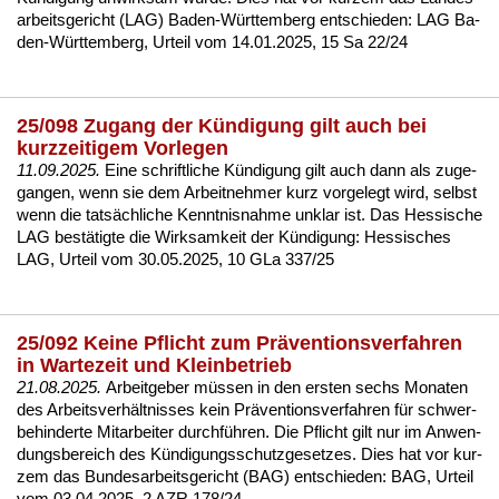
ar­beits­ge­richt (LAG) Ba­den-Würt­tem­berg ent­schie­den:
LAG Ba­
den-Würt­tem­berg, Ur­teil vom 14.01.2025, 15 Sa 22/24
25/098 Zugang der Kündigung gilt auch bei
kurzzeitigem Vorlegen
11.09.2025.
Ei­ne schrift­li­che Kündi­gung gilt auch dann als zu­ge­
gan­gen, wenn sie dem Ar­beit­neh­mer kurz vor­ge­legt wird, selbst
wenn die tatsächli­che Kennt­nis­nah­me un­klar ist. Das Hes­si­sche
LAG bestätig­te die Wirk­sam­keit der Kündi­gung:
Hes­si­sches
LAG, Ur­teil vom 30.05.2025, 10 GLa 337/25
25/092 Keine Pflicht zum Präventionsverfahren
in Wartezeit und Kleinbetrieb
21.08.2025.
Ar­beit­ge­ber müssen in den ers­ten sechs Mo­na­ten
des Ar­beits­verhält­nis­ses kein Präven­ti­ons­ver­fah­ren für schwer­
be­hin­der­te Mit­ar­bei­ter durchführen. Die Pflicht gilt nur im An­wen­
dungs­be­reich des Kündi­gungs­schutz­ge­set­zes. Dies hat vor kur­
zem das Bun­des­ar­beits­ge­richt (BAG) ent­schie­den:
BAG, Ur­teil
vom 03.04.2025, 2 AZR 178/24