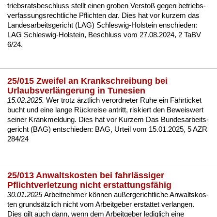
triebs­rats­be­schluss stellt ei­nen gro­ben Ver­s­toß ge­gen be­triebs­
ver­fas­sungs­recht­li­che Pflich­ten dar. Dies hat vor kur­zem das
Lan­des­ar­beits­ge­richt (LAG) Schles­wig-Hol­stein en­schie­den:
LAG Schles­wig-Hol­stein, Be­schluss vom 27.08.2024, 2 TaBV
6/24.
25/015 Zweifel an Krankschreibung bei
Urlaubsverlängerung in Tunesien
15.02.2025.
Wer trotz ärzt­lich ver­ord­ne­ter Ru­he ein Fähr­ti­cket
bucht und ei­ne lan­ge Rück­rei­se an­tritt, ris­kiert den Be­weis­wert
sei­ner Krank­mel­dung. Dies hat vor Kur­zem Das Bun­des­ar­beits­
ge­richt (BAG) ent­schie­den:
BAG, Ur­teil vom 15.01.2025, 5 AZR
284/24
25/013 Anwaltskosten bei fahrlässiger
Pflichtverletzung nicht erstattungsfähig
30.01.2025
Ar­beit­neh­mer können außer­ge­richt­li­che An­walts­kos­
ten grundsätz­lich nicht vom Ar­beit­ge­ber er­stat­tet ver­lan­gen.
Dies gilt auch dann, wenn dem Ar­beit­ge­ber le­dig­lich ei­ne