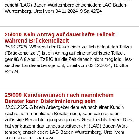
ge­richt (LAG) Ba­den-Würt­tem­berg ent­schie­den:
LAG Ba­den-
Würt­tem­berg, Ur­teil vom 04.11.2024, 9 Sa 42/24
25/010 Kein Antrag auf dauerhafte Teilzeit
während Brückenteilzeit
15.01.2025
. Während der Dau­er ei­ner zeit­lich be­fris­te­ten Teil­zeit
("Brücken­teil­zeit") ist ein An­trag auf ei­ne un­be­fris­te­te Teil­zeit
gemäß § 8 Abs.1 Tz­B­fG für die Zeit da­nach nicht möglich:
Hes­
si­sches Lan­des­ar­beits­ge­richt, Ur­teil vom 02.12.2024, 16 GLa
821/24.
25/009 Kundenwunsch nach männlichem
Berater kann Diskriminierung sein
13.01.2025.
Gibt ein Ar­beit­ge­ber dem Wunsch ei­ner Kun­din
nach ei­nem männ­li­chen Be­ra­ter nach, kann dar­in ei­ne un­
zulässi­ge Be­nach­tei­li­gung we­gen des Ge­schlechts lie­gen. Dies
hat vor kur­zem das Lan­des­ar­beits­ge­richt (LAG) Ba­den-Würt­
tem­berg ent­schie­den:
LAG Ba­den-Würt­tem­berg, Ur­teil vom
20.11.2024, 10 Sa 13/24