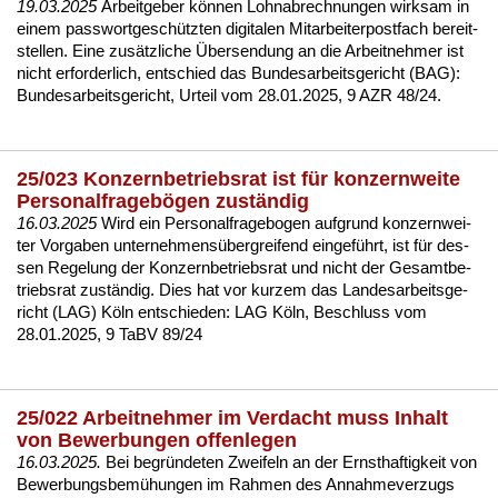
19.03.2025
Ar­beit­ge­ber können Lohn­ab­rech­nun­gen wirk­sam in
ei­nem pass­wort­geschütz­ten di­gi­ta­len Mit­ar­bei­ter­post­fach be­reit­
stel­len. Ei­ne zusätz­li­che Über­sen­dung an die Ar­beit­neh­mer ist
nicht er­for­der­lich, ent­schied das Bun­des­ar­beits­ge­richt (BAG):
Bun­des­ar­beits­ge­richt, Ur­teil vom 28.01.2025, 9 AZR 48/24.
25/023 Konzernbetriebsrat ist für konzernweite
Personalfragebögen zuständig
16.03.2025
Wird ein Per­so­nal­fra­ge­bo­gen auf­grund kon­zern­wei­
ter Vor­ga­ben un­ter­neh­mensüberg­rei­fend ein­geführt, ist für des­
sen Re­ge­lung der Kon­zern­be­triebs­rat und nicht der Ge­samt­be­
triebs­rat zuständig. Dies hat vor kur­zem das Lan­des­ar­beits­ge­
richt (LAG) Köln ent­schie­den:
LAG Köln, Be­schluss vom
28.01.2025, 9 TaBV 89/24
25/022 Arbeitnehmer im Verdacht muss Inhalt
von Bewerbungen offenlegen
16.03.2025.
Bei be­gründe­ten Zwei­feln an der Ernst­haf­tig­keit von
Be­wer­bungs­bemühun­gen im Rah­men des An­nah­me­ver­zugs