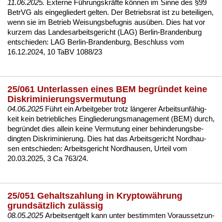
11.06.2025.
Ex­ter­ne Führungs­kräfte können im Sin­ne des §99
Be­trVG als ein­ge­glie­dert gel­ten. Der Be­triebs­rat ist zu be­tei­li­gen,
wenn sie im Be­trieb Wei­sungs­be­fug­nis ausüben. Dies hat vor
kur­zem das Lan­des­ar­beits­ge­richt (LAG) Ber­lin-Bran­den­burg
ent­schie­den:
LAG Ber­lin-Bran­den­burg, Be­schluss vom
16.12.2024, 10 TaBV 1088/23
25/061 Unterlassen eines BEM begründet keine
Diskriminierungsvermutung
04.06.2025
Führt ein Ar­beit­ge­ber trotz länge­rer Ar­beits­unfähig­
keit kein be­trieb­li­ches Ein­glie­de­rungs­ma­nage­ment (BEM) durch,
be­gründet dies al­lein kei­ne Ver­mu­tung ei­ner be­hin­de­rungs­be­
ding­ten Dis­kri­mi­nie­rung. Dies hat das Ar­beits­ge­richt Nord­hau­
sen ent­schie­den:
Ar­beits­ge­richt Nord­hau­sen, Ur­teil vom
20.03.2025, 3 Ca 763/24.
25/051 Gehaltszahlung in Kryptowährung
grundsätzlich zulässig
08.05.2025
Ar­beits­ent­gelt kann un­ter be­stimm­ten Vor­aus­set­zun­