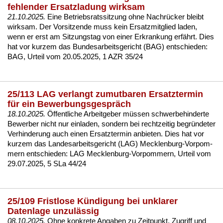
fehlender Ersatzladung wirksam
21.10.2025.
Ei­ne Be­triebs­rats­sit­zung oh­ne Nachrücker bleibt
wirk­sam. Der Vor­sit­zen­de muss kein Er­satz­mit­glied la­den,
wenn er erst am Sit­zungs­tag von ei­ner Er­kran­kung erfährt. Dies
hat vor kur­zem das Bun­des­ar­beits­ge­richt (BAG) ent­schie­den:
BAG, Ur­teil vom 20.05.2025, 1 AZR 35/24
25/113 LAG verlangt zumutbaren Ersatztermin
für ein Bewerbungsgespräch
18.10.2025.
Öffent­li­che Ar­beit­ge­ber müssen schwer­be­hin­der­te
Be­wer­ber nicht nur ein­la­den, son­dern bei recht­zei­tig be­gründe­ter
Ver­hin­de­rung auch ei­nen Er­satz­ter­min an­bie­ten. Dies hat vor
kur­zem das Lan­des­ar­beits­ge­richt (LAG) Meck­len­burg-Vor­pom­
mern ent­schie­den:
LAG Meck­len­burg-Vor­pom­mern, Ur­teil vom
29.07.2025, 5 SLa 44/24
25/109 Fristlose Kündigung bei unklarer
Datenlage unzulässig
08.10.2025.
Oh­ne kon­kre­te An­ga­ben zu Zeit­punkt, Zu­griff und