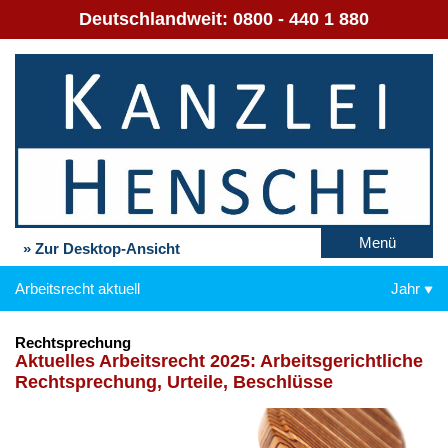
Deutschlandweit:
0800 - 440 1 880
Menü
» Zur Desktop-Ansicht
Arbeitsrecht aktuell
Jahr
Rechtsprechung
Ak­tu­el­les Ar­beits­recht 2025: Ar­beits­ge­richt­li­che
Recht­spre­chung, Ur­tei­le, Be­schlüs­se