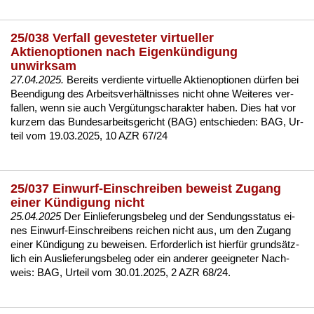
25/038 Verfall gevesteter virtueller
Aktienoptionen nach Eigenkündigung
unwirksam
27.04.2025.
Be­reits ver­dien­te vir­tu­el­le Ak­ti­en­op­tio­nen dürfen bei
Be­en­di­gung des Ar­beits­verhält­nis­ses nicht oh­ne Wei­te­res ver­
fal­len, wenn sie auch Vergütungs­cha­rak­ter ha­ben. Dies hat vor
kur­zem das Bun­des­ar­beits­ge­richt (BAG) ent­schie­den:
BAG, Ur­
teil vom 19.03.2025, 10 AZR 67/24
25/037 Einwurf-Einschreiben beweist Zugang
einer Kündigung nicht
25.04.2025
Der Ein­lie­fe­rungs­be­leg und der Sen­dungs­sta­tus ei­
nes Ein­wurf-Ein­schrei­bens rei­chen nicht aus, um den Zu­gang
ei­ner Kündi­gung zu be­wei­sen. Er­for­der­lich ist hierfür grundsätz­
lich ein Aus­lie­fe­rungs­be­leg oder ein an­de­rer ge­eig­ne­ter Nach­
weis:
BAG, Ur­teil vom 30.01.2025, 2 AZR 68/24.