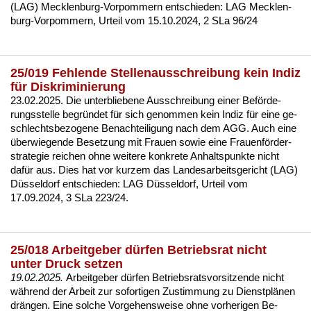
(LAG) Meck­len­burg-Vor­pom­mern ent­schie­den:
LAG Meck­len­
burg-Vor­pom­mern, Ur­teil vom 15.10.2024, 2 SLa 96/24
25/019 Fehlende Stellenausschreibung kein Indiz
für Diskriminierung
23.02.2025. Die un­ter­blie­be­ne Aus­schrei­bung ei­ner Beförde­
rungs­stel­le be­gründet für sich ge­nom­men kein In­diz für ei­ne ge­
schlechts­be­zo­ge­ne Be­nach­tei­li­gung nach dem AGG. Auch ei­ne
über­wie­gen­de Be­set­zung mit Frau­en so­wie ei­ne Frau­enförder­
stra­te­gie rei­chen oh­ne wei­te­re kon­kre­te An­halts­punk­te nicht
dafür aus. Dies hat vor kur­zem das Lan­des­ar­beits­ge­richt (LAG)
Düssel­dorf ent­schie­den:
LAG Düssel­dorf, Ur­teil vom
17.09.2024, 3 SLa 223/24
.
25/018 Arbeitgeber dürfen Betriebsrat nicht
unter Druck setzen
19.02.2025.
Ar­beit­ge­ber dürfen Be­triebs­rats­vor­sit­zen­de nicht
während der Ar­beit zur so­for­ti­gen Zu­stim­mung zu Dienst­plänen
drängen. Ei­ne sol­che Vor­ge­hens­wei­se oh­ne vor­he­ri­gen Be­