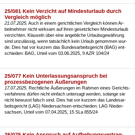
25/081 Kein Verzicht auf Mindesturlaub durch
Vergleich möglich
21.07.2025.
Auch in ei­nem ge­richt­li­chen Ver­gleich können Ar­
beit­neh­mer nicht wirk­sam auf ih­ren ge­setz­li­chen Min­des­t­ur­laub
ver­zich­ten. Klau­seln über ei­ne an­geb­li­che Ur­laubs­gewährung
sind un­zulässig, wenn tatsächlich kein Ur­laub ge­nom­men wur­
de. Dies hat vor kur­zem das Bun­des­ar­beits­ge­richt (BAG) ent­
schie­den:
BAG, Ur­teil vom 03.06.2025, 9 AZR 104/24
25/077 Kein Unterlassungsanspruch bei
prozessbezogenen Äußerungen
17.07.2025.
Recht­li­che Äußerun­gen im Rah­men ei­nes Ge­richts­
ver­fah­rens dürfen nicht ein­fach un­ter­sagt wer­den, so­lan­ge sie
nicht be­wusst falsch sind. Dies hat vor kur­zem das Lan­des­ar­
beits­ge­richt (LAG) Nie­der­sach­sen ent­schie­den:
LAG Nie­der­
sach­sen, Ur­teil vom 07.04.2025, 15 SLa 855/24
25/075 Kein Anspruch auf Aufhebungsvertrag-