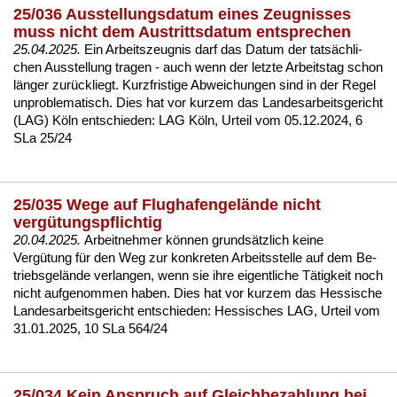
25/036 Ausstellungsdatum eines Zeugnisses
muss nicht dem Austrittsdatum entsprechen
25.04.2025.
Ein Ar­beits­zeug­nis darf das Da­tum der tatsächli­
chen Aus­stel­lung tra­gen - auch wenn der letz­te Ar­beits­tag schon
länger zurück­liegt. Kurz­fris­ti­ge Ab­wei­chun­gen sind in der Re­gel
un­pro­ble­ma­tisch. Dies hat vor kur­zem das Lan­des­ar­beits­ge­richt
(LAG) Köln ent­schie­den:
LAG Köln, Ur­teil vom 05.12.2024, 6
SLa 25/24
25/035 Wege auf Flughafengelände nicht
vergütungspflichtig
20.04.2025.
Ar­beit­neh­mer können grundsätz­lich kei­ne
Vergütung für den Weg zur kon­kre­ten Ar­beits­stel­le auf dem Be­
triebs­gelände ver­lan­gen, wenn sie ih­re ei­gent­li­che Tätig­keit noch
nicht auf­ge­nom­men ha­ben. Dies hat vor kur­zem das Hes­si­sche
Lan­des­ar­beits­ge­richt ent­schie­den:
Hes­si­sches LAG, Ur­teil vom
31.01.2025, 10 SLa 564/24
25/034 Kein Anspruch auf Gleichbezahlung bei