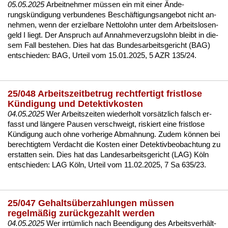
05.05.2025
Ar­beit­neh­mer müssen ein mit ei­ner Ände­
rungskündi­gung ver­bun­de­nes Beschäfti­gungs­an­ge­bot nicht an­
neh­men, wenn der er­ziel­ba­re Net­to­lohn un­ter dem Ar­beits­lo­sen­
geld I liegt. Der An­spruch auf An­nah­me­ver­zugs­lohn bleibt in die­
sem Fall be­ste­hen. Dies hat das Bun­des­ar­beits­ge­richt (BAG)
ent­schie­den:
BAG, Ur­teil vom 15.01.2025, 5 AZR 135/24.
25/048 Arbeitszeitbetrug rechtfertigt fristlose
Kündigung und Detektivkosten
04.05.2025
Wer Ar­beits­zei­ten wie­der­holt vorsätz­lich falsch er­
fasst und länge­re Pau­sen ver­schweigt, ris­kiert ei­ne frist­lo­se
Kündi­gung auch oh­ne vor­he­ri­ge Ab­mah­nung. Zu­dem können bei
be­rech­tig­tem Ver­dacht die Kos­ten ei­ner De­tek­tiv­be­ob­ach­tung zu
er­stat­ten sein. Dies hat das Lan­des­ar­beits­ge­richt (LAG) Köln
ent­schie­den: LAG Köln, Ur­teil vom 11.02.2025, 7 Sa 635/23.
25/047 Gehaltsüberzahlungen müssen
regelmäßig zurückgezahlt werden
04.05.2025
Wer irrtümlich nach Be­en­di­gung des Ar­beits­verhält­