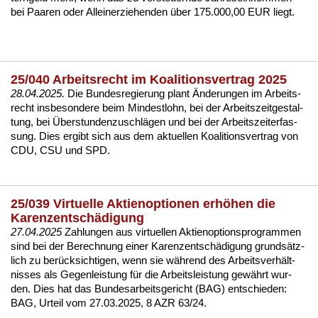
bei Paa­ren oder Al­lein­er­zie­hen­den über 175.000,00 EUR liegt.
25/040 Arbeitsrecht im Koalitionsvertrag 2025
28.04.2025.
Die Bun­des­re­gie­rung plant Ände­run­gen im Ar­beits­
recht ins­be­son­de­re beim Min­dest­lohn, bei der Ar­beits­zeit­ge­stal­
tung, bei Über­stun­den­zu­schlägen und bei der Ar­beits­zeit­er­fas­
sung. Dies er­gibt sich aus dem ak­tu­el­len Ko­ali­ti­ons­ver­trag von
CDU, CSU und SPD.
25/039 Virtuelle Aktienoptionen erhöhen die
Karenzentschädigung
27.04.2025
Zah­lun­gen aus vir­tu­el­len Ak­ti­en­op­ti­ons­pro­gram­men
sind bei der Be­rech­nung ei­ner Ka­ren­zentschädi­gung grundsätz­
lich zu berück­sich­ti­gen, wenn sie während des Ar­beits­verhält­
nis­ses als Ge­gen­leis­tung für die Ar­beits­leis­tung gewährt wur­
den. Dies hat das Bun­des­ar­beits­ge­richt (BAG) ent­schie­den:
BAG, Ur­teil vom 27.03.2025, 8 AZR 63/24
.