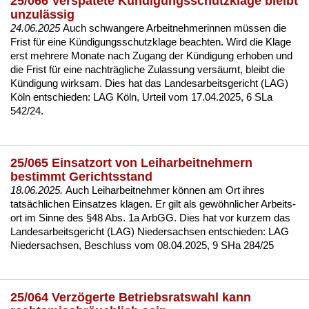
25/066 Verspätete Kündigungsschutzklage bleibt
unzulässig
24.06.2025
Auch schwan­ge­re Ar­beit­neh­me­rin­nen müssen die
Frist für ei­ne Kündi­gungs­schutz­kla­ge be­ach­ten. Wird die Kla­ge
erst meh­re­re Mo­na­te nach Zu­gang der Kündi­gung er­ho­ben und
die Frist für ei­ne nachträgli­che Zu­las­sung versäumt, bleibt die
Kündi­gung wirk­sam. Dies hat das Lan­des­ar­beits­ge­richt (LAG)
Köln ent­schie­den:
LAG Köln, Ur­teil vom 17.04.2025, 6 SLa
542/24
.
25/065 Einsatzort von Leiharbeitnehmern
bestimmt Gerichtsstand
18.06.2025.
Auch Leih­ar­beit­neh­mer können am Ort ih­res
tatsächli­chen Ein­sat­zes kla­gen. Er gilt als gewöhn­li­cher Ar­beits­
ort im Sin­ne des §48 Abs. 1a ArbGG. Dies hat vor kur­zem das
Lan­des­ar­beits­ge­richt (LAG) Nie­der­sach­sen ent­schie­den:
LAG
Nie­der­sach­sen, Be­schluss vom 08.04.2025, 9 SHa 284/25
25/064 Verzögerte Betriebsratswahl kann