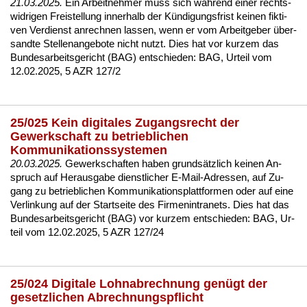
21.03.2025.
Ein Ar­beit­neh­mer muss sich während ei­ner rechts­
wid­ri­gen Frei­stel­lung in­ner­halb der Kündi­gungs­frist kei­nen fik­ti­
ven Ver­dienst an­rech­nen las­sen, wenn er vom Ar­beit­ge­ber über­
sand­te Stel­len­an­ge­bo­te nicht nutzt. Dies hat vor kur­zem das
Bun­des­ar­beits­ge­richt (BAG) ent­schie­den:
BAG, Ur­teil vom
12.02.2025, 5 AZR 127/2
25/025 Kein digitales Zugangsrecht der
Gewerkschaft zu betrieblichen
Kommunikationssystemen
20.03.2025.
Ge­werk­schaf­ten ha­ben grundsätz­lich kei­nen An­
spruch auf Her­aus­ga­be dienst­li­cher E-Mail-Adres­sen, auf Zu­
gang zu be­trieb­li­chen Kom­mu­ni­ka­ti­ons­platt­for­men oder auf ei­ne
Ver­lin­kung auf der Start­sei­te des Fir­men­in­tra­nets. Dies hat das
Bun­des­ar­beits­ge­richt (BAG) vor kur­zem ent­schie­den:
BAG, Ur­
teil vom 12.02.2025, 5 AZR 127/24
25/024 Digitale Lohnabrechnung genügt der
gesetzlichen Abrechnungspflicht