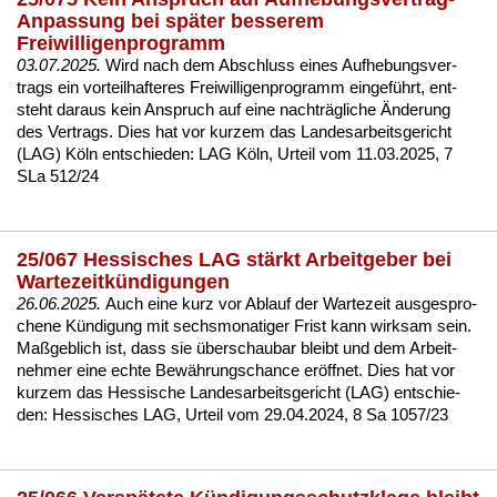
Anpassung bei später besserem
Freiwilligenprogramm
03.07.2025.
Wird nach dem Ab­schluss ei­nes Auf­he­bungs­ver­
trags ein vor­teil­haf­te­res Frei­wil­li­gen­pro­gramm ein­geführt, ent­
steht dar­aus kein An­spruch auf ei­ne nachträgli­che Ände­rung
des Ver­trags. Dies hat vor kur­zem das Lan­des­ar­beits­ge­richt
(LAG) Köln ent­schie­den:
LAG Köln, Ur­teil vom 11.03.2025, 7
SLa 512/24
25/067 Hessisches LAG stärkt Arbeitgeber bei
Wartezeitkündigungen
26.06.2025.
Auch ei­ne kurz vor Ab­lauf der War­te­zeit aus­ge­spro­
che­ne Kündi­gung mit sechs­mo­na­ti­ger Frist kann wirk­sam sein.
Maßgeb­lich ist, dass sie über­schau­bar bleibt und dem Ar­beit­
neh­mer ei­ne ech­te Bewährungs­chan­ce eröff­net. Dies hat vor
kur­zem das Hes­si­sche Lan­des­ar­beits­ge­richt (LAG) ent­schie­
den:
Hes­si­sches LAG, Ur­teil vom 29.04.2024, 8 Sa 1057/23