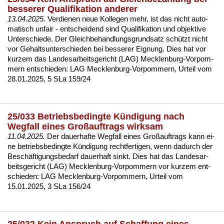
besserer Qualifikation anderer
13.04.2025.
Ver­die­nen neue Kol­le­gen mehr, ist das nicht au­to­
ma­tisch un­fair - ent­schei­dend sind Qua­li­fi­ka­ti­on und ob­jek­ti­ve
Un­ter­schie­de. Der Gleich­be­hand­lungs­grund­satz schützt nicht
vor Ge­halts­un­ter­schie­den bei bes­se­rer Eig­nung. Dies hat vor
kur­zem das Lan­des­ar­beits­ge­richt (LAG) Meck­len­burg-Vor­pom­
mern ent­schie­den:
LAG Meck­len­burg-Vor­pom­mern, Ur­teil vom
28.01.2025, 5 SLa 159/24
25/033 Betriebsbedingte Kündigung nach
Wegfall eines Großauftrags wirksam
11.04.2025.
Der dau­er­haf­te Weg­fall ei­nes Großauf­trags kann ei­
ne be­triebs­be­ding­te Kündi­gung recht­fer­ti­gen, wenn da­durch der
Beschäfti­gungs­be­darf dau­er­haft sinkt. Dies hat das Lan­des­ar­
beits­ge­richt (LAG) Meck­len­burg-Vor­pom­mern vor kur­zem ent­
schie­den:
LAG Meck­len­burg-Vor­pom­mern, Ur­teil vom
15.01.2025, 3 SLa 156/24