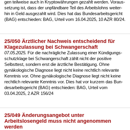
gen teil­wei­se auch in Kryp­towährun­gen ge­zahlt wer­den. Vor­aus­
set­zung ist, dass der unpfänd­ba­re Teil des Ar­beits­lohns wei­ter­
hin in Geld aus­ge­zahlt wird. Dies hat das Bun­des­ar­beits­ge­richt
(BAG) ent­schie­den:
BAG, Ur­teil vom 16.04.2025, 10 AZR 80/24.
25/050 Ärztlicher Nachweis entscheidend für
Klagezulassung bei Schwangerschaft
07.05.2025.
Für die nachrägli­che Zu­las­sung ei­ner Kündi­gungs­
schutz­kla­ge bei Schwan­ger­schaft zählt nicht der po­si­ti­ve
Selbst­test, son­dern erst die ärzt­li­che Bestäti­gung. Oh­ne
gynäko­lo­gi­sche Dia­gno­se liegt nicht kei­ne recht­lich re­le­van­te
Kennt­nis vor. Oh­ne gynäko­lo­gi­sche Dia­gno­se liegt nicht kei­ne
recht­lich re­le­van­te Kennt­nis vor. Dies hat vor kur­zem das Bun­
des­ar­beits­ge­richt (BAG) ent­schie­den:
BAG, Ur­teil vom
03.04.2025, 2 AZR 156/24
25/049 Änderungsangebot unter
Arbeitslosengeld muss nicht angenommen
werden