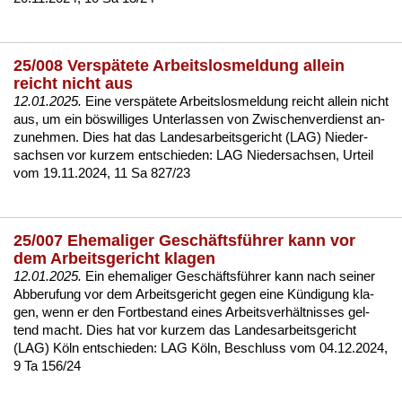
25/008 Verspätete Arbeitslosmeldung allein
reicht nicht aus
12.01.2025.
Ei­ne ver­späte­te Ar­beits­los­mel­dung reicht al­lein nicht
aus, um ein böswil­li­ges Un­ter­las­sen von Zwi­schen­ver­dienst an­
zu­neh­men. Dies hat das Lan­des­ar­beits­ge­richt (LAG) Nie­der­
sach­sen vor kur­zem ent­schie­den:
LAG Nie­der­sach­sen, Ur­teil
vom 19.11.2024, 11 Sa 827/23
25/007 Ehemaliger Geschäftsführer kann vor
dem Arbeitsgericht klagen
12.01.2025.
Ein ehe­ma­li­ger Geschäftsführer kann nach sei­ner
Ab­be­ru­fung vor dem Ar­beits­ge­richt ge­gen ei­ne Kündi­gung kla­
gen, wenn er den Fort­be­stand ei­nes Ar­beits­verhält­nis­ses gel­
tend macht. Dies hat vor kur­zem das Lan­des­ar­beits­ge­richt
(LAG) Köln ent­schie­den:
LAG Köln, Be­schluss vom 04.12.2024,
9 Ta 156/24