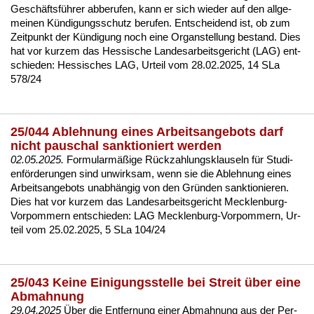
Geschäftsführer ab­be­ru­fen, kann er sich wie­der auf den all­ge­
mei­nen Kündi­gungs­schutz be­ru­fen. Ent­schei­dend ist, ob zum
Zeit­punkt der Kündi­gung noch ei­ne Or­gan­stel­lung be­stand. Dies
hat vor kur­zem das Hes­si­sche Lan­des­ar­beits­ge­richt (LAG) ent­
schie­den:
Hes­si­sches LAG, Ur­teil vom 28.02.2025, 14 SLa
578/24
25/044 Ablehnung eines Arbeitsangebots darf
nicht pauschal sanktioniert werden
02.05.2025.
For­mu­larmäßige Rück­zah­lungs­klau­seln für Stu­di­
enförde­run­gen sind un­wirk­sam, wenn sie die Ab­leh­nung ei­nes
Ar­beits­an­ge­bots un­abhängig von den Gründen sank­tio­nie­ren.
Dies hat vor kur­zem das Lan­des­ar­beits­ge­richt Meck­len­burg-
Vor­pom­mern ent­schie­den:
LAG Meck­len­burg-Vor­pom­mern, Ur­
teil vom 25.02.2025, 5 SLa 104/24
25/043 Keine Einigungsstelle bei Streit über eine
Abmahnung
29.04.2025
Über die Ent­fer­nung ei­ner Ab­mah­nung aus der Per­