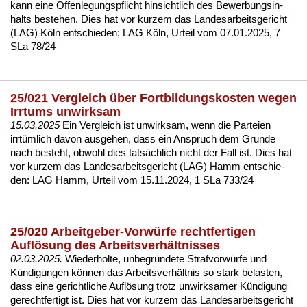
kann ei­ne Of­fen­le­gungs­pflicht hin­sicht­lich des Be­wer­bungs­in­
halts be­ste­hen. Dies hat vor kur­zem das Lan­des­ar­beits­ge­richt
(LAG) Köln ent­schie­den:
LAG Köln, Ur­teil vom 07.01.2025, 7
SLa 78/24
25/021 Vergleich über Fortbildungskosten wegen
Irrtums unwirksam
15.03.2025
Ein Ver­gleich ist un­wirk­sam, wenn die Par­tei­en
irrtümlich da­von aus­ge­hen, dass ein An­spruch dem Grun­de
nach be­steht, ob­wohl dies tatsächlich nicht der Fall ist. Dies hat
vor kur­zem das Lan­des­ar­beits­ge­richt (LAG) Hamm ent­schie­
den:
LAG Hamm, Ur­teil vom 15.11.2024, 1 SLa 733/24
25/020 Arbeitgeber-Vorwürfe rechtfertigen
Auflösung des Arbeitsverhältnisses
02.03.2025.
Wie­der­hol­te, un­be­gründe­te Straf­vorwürfe und
Kündi­gun­gen können das Ar­beits­verhält­nis so stark be­las­ten,
dass ei­ne ge­richt­li­che Auflösung trotz un­wirk­sa­mer Kündi­gung
ge­recht­fer­tigt ist. Dies hat vor kur­zem das Lan­des­ar­beits­ge­richt