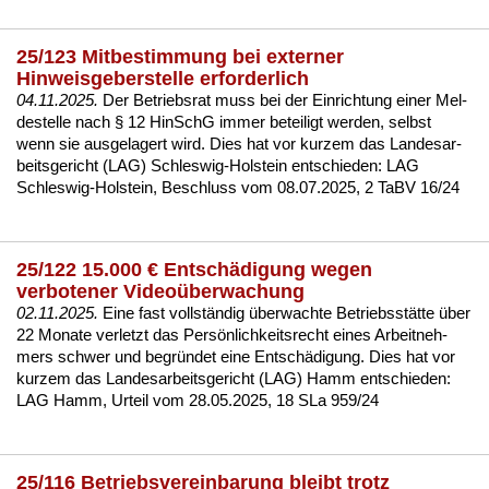
25/123 Mitbestimmung bei externer
Hinweisgeberstelle erforderlich
04.11.2025.
Der Be­triebs­rat muss bei der Ein­rich­tung ei­ner Mel­
de­stel­le nach § 12 HinSchG im­mer be­tei­ligt wer­den, selbst
wenn sie aus­ge­la­gert wird. Dies hat vor kur­zem das Lan­des­ar­
beits­ge­richt (LAG) Schles­wig-Hol­stein ent­schie­den:
LAG
Schles­wig-Hol­stein, Be­schluss vom 08.07.2025, 2 TaBV 16/24
25/122 15.000 € Entschädigung wegen
verbotener Videoüberwachung
02.11.2025.
Ei­ne fast vollständig über­wach­te Be­triebsstätte über
22 Mo­na­te ver­letzt das Persönlich­keits­recht ei­nes Ar­beit­neh­
mers schwer und be­gründet ei­ne Entschädi­gung. Dies hat vor
kur­zem das Lan­des­ar­beits­ge­richt (LAG) Hamm ent­schie­den:
LAG Hamm, Ur­teil vom 28.05.2025, 18 SLa 959/24
25/116 Betriebsvereinbarung bleibt trotz