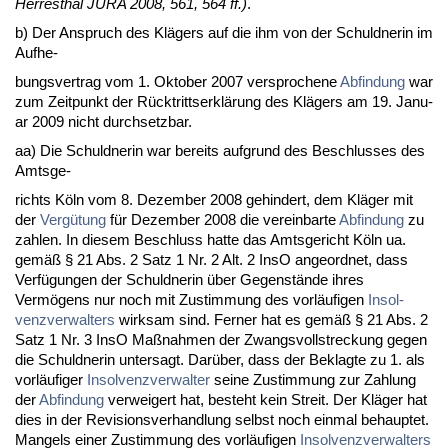
Her­res­thal JU­RA 2008, 561, 564 ff.)
.
b) Der An­spruch des Klägers auf die ihm von der Schuld­ne­rin im
Auf­he-
bungs­ver­trag vom 1. Ok­to­ber 2007 ver­spro­che­ne
Ab­fin­dung
war
zum Zeit­punkt der Rück­tritts­erklärung des Klägers am 19. Ja­nu­
ar 2009 nicht durch­setz­bar.
aa) Die Schuld­ne­rin war be­reits auf­grund des Be­schlus­ses des
Amts­ge-
richts Köln vom 8. De­zem­ber 2008 ge­hin­dert, dem Kläger mit
der
Vergütung
für De­zem­ber 2008 die ver­ein­bar­te
Ab­fin­dung
zu
zah­len. In die­sem Be­schluss hat­te das Amts­ge­richt Köln ua.
gemäß § 21 Abs. 2 Satz 1 Nr. 2 Alt. 2 In­sO an­ge­ord­net, dass
Verfügun­gen der Schuld­ne­rin über Ge­genstände ih­res
Vermögens nur noch mit Zu­stim­mung des vorläufi­gen
In­sol­
venz­ver­wal­ters
wirk­sam sind. Fer­ner hat es gemäß § 21 Abs. 2
Satz 1 Nr. 3 In­sO Maßnah­men der Zwangs­voll­stre­ckung ge­gen
die Schuld­ne­rin un­ter­sagt. Darüber, dass der Be­klag­te zu 1. als
vorläufi­ger
In­sol­venz­ver­wal­ter
sei­ne Zu­stim­mung zur Zah­lung
der
Ab­fin­dung
ver­wei­gert hat, be­steht kein Streit. Der Kläger hat
dies in der Re­vi­si­ons­ver­hand­lung selbst noch ein­mal be­haup­tet.
Man­gels ei­ner Zu­stim­mung des vorläufi­gen
In­sol­venz­ver­wal­ters