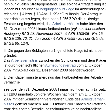
nen punk­tu­el­len Streit­ge­gen­stand. Ei­ne sol­che An­trag­stel­lung ist
je­doch nur bei ei­ner
Kündi­gungs­schutz­kla­ge
im An­wen­dungs­be­
reich des § 4 bzw. § 13 Abs. 1 KSchG zulässig. Der An­trag ist
aber da­hin aus­zu­le­gen, dass nach § 256 ZPO die zulässi­ge
Fest­stel­lung be­gehrt wird, das
Ar­beits­verhält­nis
ha­be über den
31. De­zem­ber 2008 hin­aus fort­be­stan­den
(vgl. zu ei­ner sol­chen
Aus­le­gung BAG 28. No­vem­ber 2007 - 6 AZR 1108/06 - Rn. 15,
BA­GE 125, 70; 21. Ju­ni 2000 - 4 AZR 379/99 - zu I der Gründe,
BA­GE 95, 124)
.
II. Die ge­gen den Be­klag­ten zu 1. ge­rich­te­te Kla­ge ist nicht be­
gründet.
Das
Ar­beits­verhält­nis
zwi­schen der Schuld­ne­rin und dem Kläger
ist durch den schrift­li­chen
Auf­he­bungs­ver­trag
vom 1. Ok­to­ber
2007 mit Ab­lauf des 31. De­zem­ber 2008 be­en­det wor­den.
1. Der Kläger muss­te al­ler­dings das Fort­be­ste­hen des Ar­beits­
verhält­nis-
ses über den 31. De­zem­ber 2008 hin­aus nicht gemäß § 17 Satz
1 Tz­B­fG in­ner­halb von drei Wo­chen nach dem am 1. Ok­to­ber
2007 mit der Schuld­ne­rin ver­ein­bar­ten En­de des
Ar­beits­verhält­
nis­ses
gel­tend ma­chen. Am 1. Ok­to­ber 2007 ha­ben die Par­tei­en
trotz des späten Be­en­di­gungs­zeit­punk­tes kei­ne nachträgli­che