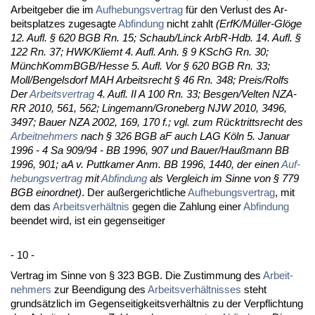
Ar­beit­ge­ber die im
Auf­he­bungs­ver­trag
für den Ver­lust des Ar­
beits­plat­zes zu­ge­sag­te
Ab­fin­dung
nicht zahlt
(ErfK/Müller-Glöge
12. Aufl. § 620 BGB Rn. 15; Schaub/Linck ArbR-Hdb. 14. Aufl. §
122 Rn. 37; HWK/Kliemt 4. Aufl. Anh. § 9 KSchG Rn. 30;
Münch­KommBGB/Hes­se 5. Aufl. Vor § 620 BGB Rn. 33;
Moll/Ben­gels­dorf MAH Ar­beits­recht § 46 Rn. 348; Preis/Rolfs
Der
Ar­beits­ver­trag
4. Aufl. II A 100 Rn. 33; Bes­gen/Vel­ten NZA-
RR 2010, 561, 562; Lin­ge­mann/Gro­ne­berg NJW 2010, 3496,
3497; Bau­er NZA 2002, 169, 170 f.; vgl. zum Rück­tritts­recht des
Ar­beit­neh­mers
nach § 326 BGB aF auch LAG Köln 5. Ja­nu­ar
1996 - 4 Sa 909/94 - BB 1996, 907 und Bau­er/Haußmann BB
1996, 901; aA v. Putt­ka­mer Anm. BB 1996, 1440, der ei­nen
Auf­
he­bungs­ver­trag
mit
Ab­fin­dung
als Ver­gleich im Sin­ne von § 779
BGB ein­ord­net)
. Der außer­ge­richt­li­che
Auf­he­bungs­ver­trag
, mit
dem das
Ar­beits­verhält­nis
ge­gen die Zah­lung ei­ner
Ab­fin­dung
be­en­det wird, ist ein ge­gen­sei­ti­ger
- 10 -
Ver­trag im Sin­ne von § 323 BGB. Die Zu­stim­mung des
Ar­beit­
neh­mers
zur Be­en­di­gung des
Ar­beits­verhält­nis­ses
steht
grundsätz­lich im Ge­gen­sei­tig­keits­verhält­nis zu der Ver­pflich­tung