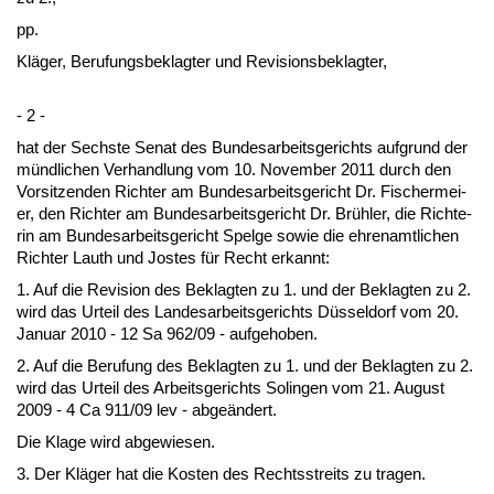
pp.
Kläger, Be­ru­fungs­be­klag­ter und Re­vi­si­ons­be­klag­ter,
- 2 -
hat der Sechs­te Se­nat des Bun­des­ar­beits­ge­richts auf­grund der
münd­li­chen Ver­hand­lung vom 10. No­vem­ber 2011 durch den
Vor­sit­zen­den Rich­ter am Bun­des­ar­beits­ge­richt Dr. Fi­scher­mei­
er, den Rich­ter am Bun­des­ar­beits­ge­richt Dr. Brühler, die Rich­te­
rin am Bun­des­ar­beits­ge­richt Spel­ge so­wie die eh­ren­amt­li­chen
Rich­ter Lauth und Jos­tes für Recht er­kannt:
1. Auf die Re­vi­si­on des Be­klag­ten zu 1. und der Be­klag­ten zu 2.
wird das Ur­teil des Lan­des­ar­beits­ge­richts Düssel­dorf vom 20.
Ja­nu­ar 2010 - 12 Sa 962/09 - auf­ge­ho­ben.
2. Auf die Be­ru­fung des Be­klag­ten zu 1. und der Be­klag­ten zu 2.
wird das Ur­teil des Ar­beits­ge­richts So­lin­gen vom 21. Au­gust
2009 - 4 Ca 911/09 lev - ab­geändert.
Die Kla­ge wird ab­ge­wie­sen.
3. Der Kläger hat die Kos­ten des Rechts­streits zu tra­gen.