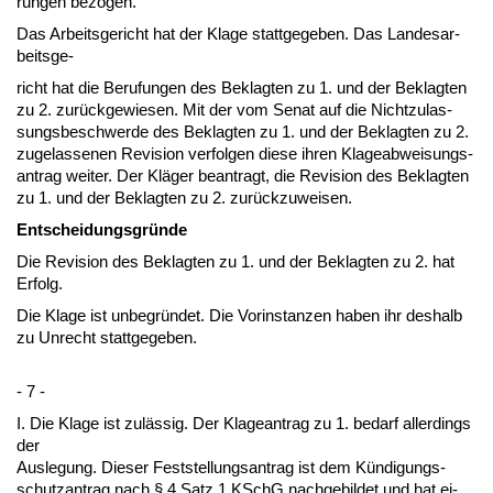
run­gen be­zo­gen.
Das Ar­beits­ge­richt hat der Kla­ge statt­ge­ge­ben. Das Lan­des­ar­
beits­ge-
richt hat die Be­ru­fun­gen des Be­klag­ten zu 1. und der Be­klag­ten
zu 2. zurück­ge­wie­sen. Mit der vom Se­nat auf die Nicht­zu­las­
sungs­be­schwer­de des Be­klag­ten zu 1. und der Be­klag­ten zu 2.
zu­ge­las­se­nen Re­vi­si­on ver­fol­gen die­se ih­ren Kla­ge­ab­wei­sungs­
an­trag wei­ter. Der Kläger be­an­tragt, die Re­vi­si­on des Be­klag­ten
zu 1. und der Be­klag­ten zu 2. zurück­zu­wei­sen.
Ent­schei­dungs­gründe
Die Re­vi­si­on des Be­klag­ten zu 1. und der Be­klag­ten zu 2. hat
Er­folg.
Die Kla­ge ist un­be­gründet. Die Vor­in­stan­zen ha­ben ihr des­halb
zu Un­recht statt­ge­ge­ben.
- 7 -
I. Die Kla­ge ist zulässig. Der Kla­ge­an­trag zu 1. be­darf al­ler­dings
der
Aus­le­gung. Die­ser Fest­stel­lungs­an­trag ist dem Kündi­gungs­
schutz­an­trag nach § 4 Satz 1 KSchG nach­ge­bil­det und hat ei­