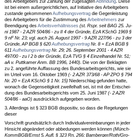
des Ar­beit­ge­bers zur Zah­lung der zu­ge­sag­ten
Ab­fin­dung
. Die­se
ist bei ei­nem außer­ge­richt­li­chen, auf Initia­ti­ve des Ar­beit­ge­bers
zu­stan­de ge­kom­me­nen
Auf­he­bungs­ver­trag
die Ge­gen­leis­tung
des Ar­beit­ge­bers für die Zu­stim­mung des
Ar­beit­neh­mers
zur
Be­en­di­gung des
Ar­beits­verhält­nis­ses
(st. Rspr. seit BAG 25. Ju­
ni 1987 - 2 AZR 504/86 - zu II 4 der Gründe, EzA KSchG 1969 §
9 nF Nr. 23; vgl. auch 26. Au­gust 1997 - 9 AZR 227/96 - zu 3 der
Gründe, AP BGB § 620
Auf­he­bungs­ver­trag
Nr. 8 = EzA BGB §
611
Auf­he­bungs­ver­trag
Nr. 29; 26. Sep­tem­ber 2001 - 4 AZR
497/00 - zu I 2 b der Gründe, EzA TVG § 4 Ein­zel­han­del Nr. 51;
aA v. Putt­ka­mer Anm. BB 1996, 1440)
. Die von der Be­klag­ten
zu 2. an­geführ­te Auf­fas­sung des Bun­des­ar­beits­ge­richts, wie sie
im Ur­teil vom 16. Ok­to­ber 1969
(- 2 AZR 373/68 - AP ZPO § 794
Nr. 20 = EzA KSchG § 1 Nr. 15)
Nie­der­schlag ge­fun­den hat­te,
wo­nach die Ge­gen­sei­tig­keit zwei­fel­haft sei, ist mit der Ent­schei­
dung des Bun­des­ar­beits­ge­richts vom 25. Ju­ni 1987
(- 2 AZR
504/86 - aaO)
aus­drück­lich auf­ge­ge­ben wor­den.
3. Al­ler­dings ist § 323 BGB dis­po­si­tiv, so dass die Re­ge­lun­gen
die­ser
Vor­schrift grundsätz­lich durch In­di­vi­du­al­ver­ein­ba­run­gen in je­der
Hin­sicht ab­geändert oder ab­be­dun­gen wer­den können
(Münch­
KommBGB/Ernst 5. Aufl. § 323 Rn. 266; Bam­ber­ger/Roth/Gro­