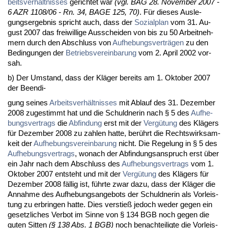
beits­verhält­nis­ses
ge­rich­tet war
(vgl. BAG 28. No­vem­ber 2007 -
6 AZR 1108/06 - Rn. 34, BA­GE 125, 70)
. Für die­ses Aus­le­
gungs­er­geb­nis spricht auch, dass der
So­zi­al­plan
vom 31. Au­
gust 2007 das frei­wil­li­ge Aus­schei­den von bis zu 50 Ar­beit­neh­
mern durch den Ab­schluss von
Auf­he­bungs­verträgen
zu den
Be­din­gun­gen der
Be­triebs­ver­ein­ba­rung
vom 2. April 2002 vor­
sah.
b) Der Um­stand, dass der Kläger be­reits am 1. Ok­to­ber 2007
der Be­en­di-
gung sei­nes
Ar­beits­verhält­nis­ses
mit Ab­lauf des 31. De­zem­ber
2008 zu­ge­stimmt hat und die Schuld­ne­rin nach § 5 des
Auf­he­
bungs­ver­trags
die
Ab­fin­dung
erst mit der
Vergütung
des Klägers
für De­zem­ber 2008 zu zah­len hat­te, berührt die Rechts­wirk­sam­
keit der
Auf­he­bungs­ver­ein­ba­rung
nicht. Die Re­ge­lung in § 5 des
Auf­he­bungs­ver­trags
, wo­nach der Ab­fin­dungs­an­spruch erst über
ein Jahr nach dem Ab­schluss des
Auf­he­bungs­ver­trags
vom 1.
Ok­to­ber 2007 ent­steht und mit der
Vergütung
des Klägers für
De­zem­ber 2008 fällig ist, führ­te zwar da­zu, dass der Kläger die
An­nah­me des Auf­he­bungs­an­ge­bots der Schuld­ne­rin als Vor­leis­
tung zu er­brin­gen hat­te. Dies ver­stieß je­doch we­der ge­gen ein
ge­setz­li­ches Ver­bot im Sin­ne von § 134 BGB noch ge­gen die
gu­ten Sit­ten
(§ 138 Abs. 1 BGB)
noch be­nach­tei­lig­te die Vor­leis­