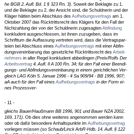
he BGB 2. Aufl. Bd. 1 § 323 Rn. 3)
. So­weit der Be­klag­te zu 1.
und die Be­klag­te zu 2. der An­sicht sind, die Schuld­ne­rin und der
Kläger hätten beim Ab­schluss des
Auf­he­bungs­ver­trags
am 1.
Ok­to­ber 2007 das Rück­tritts­recht des Klägers für den Fall der
Nicht­zah­lung der von der Schuld­ne­rin zu­ge­sag­ten
Ab­fin­dung
kon­klu­dent aus­ge­schlos­sen, ist ih­nen zu­zu­ge­ben, dass im
Schrift­tum die Auf­fas­sung ver­tre­ten wird, dass die Ver­trags­par­
tei­en bei Ab­schluss ei­nes
Auf­he­bungs­ver­trags
mit ei­ner Ab­fin­
dungs­ver­ein­ba­rung das ge­setz­li­che Rück­tritts­recht des
Ar­beit­
neh­mers
in al­ler Re­gel kon­klu­dent ab­be­din­gen
(Preis/Rolfs Der
Ar­beits­ver­trag
4. Aufl. II A 100 Rn. 34; für den Fall ei­ner Be­en­di­
gungs- und Ab­fin­dungs­ver­ein­ba­rung in ei­nem ge­richt­li­chen Ver­
gleich LAG Köln 5. Ja­nu­ar 1996 - 4 Sa 909/94 - BB 1996, 907;
aA auch für den Fall ei­nes
Auf­he­bungs­ver­trags
in der Form ei­
nes Pro­zess­ver-
- 11 -
gleichs Bau­er/Haußmann BB 1996, 901 und Bau­er NZA 2002,
169, 171)
. Ob dies oh­ne wei­te­res an­ge­nom­men wer­den kann
oder ob dafür be­son­de­re An­halts­punk­te im
Auf­he­bungs­ver­trag
vor­lie­gen müssen
(so Schaub/Linck ArbR-Hdb. 14. Aufl. § 122