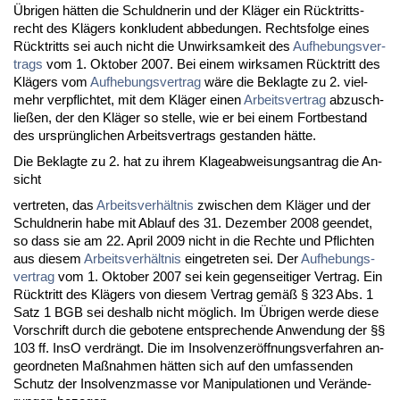
Übri­gen hätten die Schuld­ne­rin und der Kläger ein Rück­tritts­
recht des Klägers kon­klu­dent ab­be­dun­gen. Rechts­fol­ge ei­nes
Rück­tritts sei auch nicht die Un­wirk­sam­keit des
Auf­he­bungs­ver­
trags
vom 1. Ok­to­ber 2007. Bei ei­nem wirk­sa­men Rück­tritt des
Klägers vom
Auf­he­bungs­ver­trag
wäre die Be­klag­te zu 2. viel­
mehr ver­pflich­tet, mit dem Kläger ei­nen
Ar­beits­ver­trag
ab­zu­sch­
ließen, der den Kläger so stel­le, wie er bei ei­nem Fort­be­stand
des ursprüng­li­chen Ar­beits­ver­trags ge­stan­den hätte.
Die Be­klag­te zu 2. hat zu ih­rem Kla­ge­ab­wei­sungs­an­trag die An­
sicht
ver­tre­ten, das
Ar­beits­verhält­nis
zwi­schen dem Kläger und der
Schuld­ne­rin ha­be mit Ab­lauf des 31. De­zem­ber 2008 ge­en­det,
so dass sie am 22. April 2009 nicht in die Rech­te und Pflich­ten
aus die­sem
Ar­beits­verhält­nis
ein­ge­tre­ten sei. Der
Auf­he­bungs­
ver­trag
vom 1. Ok­to­ber 2007 sei kein ge­gen­sei­ti­ger Ver­trag. Ein
Rück­tritt des Klägers von die­sem Ver­trag gemäß § 323 Abs. 1
Satz 1 BGB sei des­halb nicht möglich. Im Übri­gen wer­de die­se
Vor­schrift durch die ge­bo­te­ne ent­spre­chen­de An­wen­dung der §§
103 ff. In­sO ver­drängt. Die im In­sol­ven­zeröff­nungs­ver­fah­ren an­
ge­ord­ne­ten Maßnah­men hätten sich auf den um­fas­sen­den
Schutz der In­sol­venz­mas­se vor Ma­ni­pu­la­tio­nen und Verände­