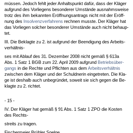
müssen. Je­doch fehlt je­der An­halts­punkt dafür, dass der Kläger
auf­grund des Vor­lie­gens be­son­de­rer Umstände aus­nahms­wei­se
trotz des ihm be­kann­ten Eröff­nungs­an­trags nicht mit der Eröff­
nung des
In­sol­venz­ver­fah­rens
rech­nen muss­te. Der Kläger hat
das Vor­lie­gen sol­cher be­son­de­rer Umstände auch nicht be­haup­
tet.
III. Die Be­klag­te zu 2. ist auf­grund der Be­en­di­gung des Ar­beits­
verhält­nis-
ses mit Ab­lauf des 31. De­zem­ber 2008 nicht gemäß § 613a
Abs. 1 Satz 1 BGB zum 22. April 2009 auf­grund
Be­triebsüber­
gangs
in die Rech­te und Pflich­ten aus dem
Ar­beits­verhält­nis
zwi­schen dem Kläger und der Schuld­ne­rin ein­ge­tre­ten. Die Kla­
ge ist des­halb auch un­be­gründet, so­weit sie sich ge­gen die Be­
klag­te zu 2. rich­tet.
- 15 -
IV. Der Kläger hat gemäß § 91 Abs. 1 Satz 1 ZPO die Kos­ten
des Rechts-
streits zu tra­gen.
Fi­scher­mei­er Brühler Spel­ge