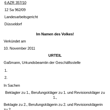
6 AZR 357/10
12 Sa 962/09
Lan­des­ar­beits­ge­richt
Düssel­dorf
Im Na­men des Vol­kes!
Verkündet am
10. No­vem­ber 2011
UR­TEIL
Gaßmann, Ur­kunds­be­am­tin der Geschäfts­stel­le
1.
2.
In Sa­chen
Be­klag­ter zu 1., Be­ru­fungskläger zu 1. und Re­vi­si­onskläger zu
1.,
Be­klag­te zu 2., Be­ru­fungskläge­rin zu 2. und Re­vi­si­onskläge­rin
zu 2.,