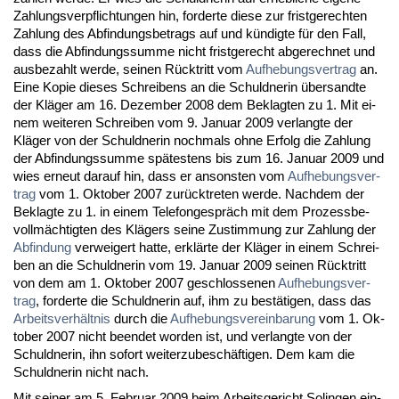
Zah­lungs­ver­pflich­tun­gen hin, for­der­te die­se zur frist­ge­rech­ten
Zah­lung des Ab­fin­dungs­be­trags auf und kündig­te für den Fall,
dass die Ab­fin­dungs­sum­me nicht frist­ge­recht ab­ge­rech­net und
aus­be­zahlt wer­de, sei­nen Rück­tritt vom
Auf­he­bungs­ver­trag
an.
Ei­ne Ko­pie die­ses Schrei­bens an die Schuld­ne­rin über­sand­te
der Kläger am 16. De­zem­ber 2008 dem Be­klag­ten zu 1. Mit ei­
nem wei­te­ren Schrei­ben vom 9. Ja­nu­ar 2009 ver­lang­te der
Kläger von der Schuld­ne­rin noch­mals oh­ne Er­folg die Zah­lung
der Ab­fin­dungs­sum­me spätes­tens bis zum 16. Ja­nu­ar 2009 und
wies er­neut dar­auf hin, dass er an­sons­ten vom
Auf­he­bungs­ver­
trag
vom 1. Ok­to­ber 2007 zurück­tre­ten wer­de. Nach­dem der
Be­klag­te zu 1. in ei­nem Te­le­fon­gespräch mit dem Pro­zess­be­
vollmäch­tig­ten des Klägers sei­ne Zu­stim­mung zur Zah­lung der
Ab­fin­dung
ver­wei­gert hat­te, erklärte der Kläger in ei­nem Schrei­
ben an die Schuld­ne­rin vom 19. Ja­nu­ar 2009 sei­nen Rück­tritt
von dem am 1. Ok­to­ber 2007 ge­schlos­se­nen
Auf­he­bungs­ver­
trag
, for­der­te die Schuld­ne­rin auf, ihm zu bestäti­gen, dass das
Ar­beits­verhält­nis
durch die
Auf­he­bungs­ver­ein­ba­rung
vom 1. Ok­
to­ber 2007 nicht be­en­det wor­den ist, und ver­lang­te von der
Schuld­ne­rin, ihn so­fort wei­ter­zu­beschäfti­gen. Dem kam die
Schuld­ne­rin nicht nach.
Mit sei­ner am 5. Fe­bru­ar 2009 beim Ar­beits­ge­richt So­lin­gen ein­