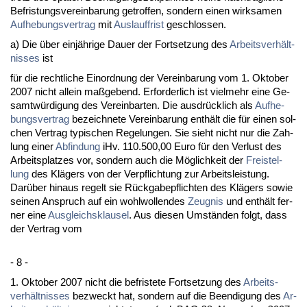
Be­fris­tungs­ver­ein­ba­rung ge­trof­fen, son­dern ei­nen wirk­sa­men
Auf­he­bungs­ver­trag
mit
Aus­lauf­frist
ge­schlos­sen.
a) Die über einjähri­ge Dau­er der Fort­set­zung des
Ar­beits­verhält­
nis­ses
ist
für die recht­li­che Ein­ord­nung der Ver­ein­ba­rung vom 1. Ok­to­ber
2007 nicht al­lein maßge­bend. Er­for­der­lich ist viel­mehr ei­ne Ge­
samtwürdi­gung des Ver­ein­bar­ten. Die aus­drück­lich als
Auf­he­
bungs­ver­trag
be­zeich­ne­te Ver­ein­ba­rung enthält die für ei­nen sol­
chen Ver­trag ty­pi­schen Re­ge­lun­gen. Sie sieht nicht nur die Zah­
lung ei­ner
Ab­fin­dung
iHv. 110.500,00 Eu­ro für den Ver­lust des
Ar­beits­plat­zes vor, son­dern auch die Möglich­keit der
Frei­stel­
lung
des Klägers von der Ver­pflich­tung zur Ar­beits­leis­tung.
Darüber hin­aus re­gelt sie Rück­ga­be­pflich­ten des Klägers so­wie
sei­nen An­spruch auf ein wohl­wol­len­des
Zeug­nis
und enthält fer­
ner ei­ne
Aus­gleichs­klau­sel
. Aus die­sen Umständen folgt, dass
der Ver­trag vom
- 8 -
1. Ok­to­ber 2007 nicht die be­fris­te­te Fort­set­zung des
Ar­beits­
verhält­nis­ses
be­zweckt hat, son­dern auf die Be­en­di­gung des
Ar­