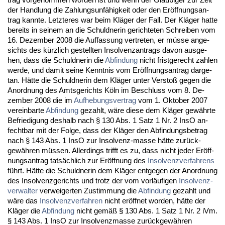
der Hand­lung die Zah­lungs­unfähig­keit oder den Eröff­nungs­an­
trag kann­te. Letz­te­res war beim Kläger der Fall. Der Kläger hat­te
be­reits in sei­nem an die Schuld­ne­rin ge­rich­te­ten Schrei­ben vom
16. De­zem­ber 2008 die Auf­fas­sung ver­tre­ten, er müsse an­ge­
sichts des kürz­lich ge­stell­ten In­sol­venz­an­trags da­von aus­ge­
hen, dass die Schuld­ne­rin die
Ab­fin­dung
nicht frist­ge­recht zah­len
wer­de, und da­mit sei­ne Kennt­nis vom Eröff­nungs­an­trag dar­ge­
tan. Hätte die Schuld­ne­rin dem Kläger un­ter Ver­s­toß ge­gen die
An­ord­nung des Amts­ge­richts Köln im Be­schluss vom 8. De­
zem­ber 2008 die im
Auf­he­bungs­ver­trag
vom 1. Ok­to­ber 2007
ver­ein­bar­te
Ab­fin­dung
ge­zahlt, wäre die­se dem Kläger gewähr­te
Be­frie­di­gung des­halb nach § 130 Abs. 1 Satz 1 Nr. 2 In­sO an­
fecht­bar mit der Fol­ge, dass der Kläger den Ab­fin­dungs­be­trag
nach § 143 Abs. 1 In­sO zur In­sol­venz-mas­se hätte zurück­
gewähren müssen. Al­ler­dings trifft es zu, dass nicht je­der Eröff­
nungs­an­trag tatsächlich zur Eröff­nung des
In­sol­venz­ver­fah­rens
führt. Hätte die Schuld­ne­rin dem Kläger ent­ge­gen der An­ord­nung
des In­sol­venz­ge­richts und trotz der vom vorläufi­gen
In­sol­venz­
ver­wal­ter
ver­wei­ger­ten Zu­stim­mung die
Ab­fin­dung
ge­zahlt und
wäre das
In­sol­venz­ver­fah­ren
nicht eröff­net wor­den, hätte der
Kläger die
Ab­fin­dung
nicht gemäß § 130 Abs. 1 Satz 1 Nr. 2 iVm.
§ 143 Abs. 1 In­sO zur In­sol­venz­mas­se zurück­gewähren