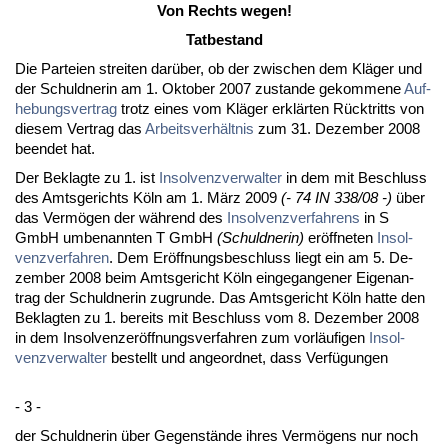
Von Rechts we­gen!
Tat­be­stand
Die Par­tei­en strei­ten darüber, ob der zwi­schen dem Kläger und
der Schuld­ne­rin am 1. Ok­to­ber 2007 zu­stan­de ge­kom­me­ne
Auf­
he­bungs­ver­trag
trotz ei­nes vom Kläger erklärten Rück­tritts von
die­sem Ver­trag das
Ar­beits­verhält­nis
zum 31. De­zem­ber 2008
be­en­det hat.
Der Be­klag­te zu 1. ist
In­sol­venz­ver­wal­ter
in dem mit Be­schluss
des Amts­ge­richts Köln am 1. März 2009
(- 74 IN 338/08 -)
über
das Vermögen der während des
In­sol­venz­ver­fah­rens
in S
GmbH um­be­nann­ten T GmbH
(Schuld­ne­rin)
eröff­ne­ten
In­sol­
venz­ver­fah­ren
. Dem Eröff­nungs­be­schluss liegt ein am 5. De­
zem­ber 2008 beim Amts­ge­richt Köln ein­ge­gan­ge­ner Ei­gen­an­
trag der Schuld­ne­rin zu­grun­de. Das Amts­ge­richt Köln hat­te den
Be­klag­ten zu 1. be­reits mit Be­schluss vom 8. De­zem­ber 2008
in dem In­sol­ven­zeröff­nungs­ver­fah­ren zum vorläufi­gen
In­sol­
venz­ver­wal­ter
be­stellt und an­ge­ord­net, dass Verfügun­gen
- 3 -
der Schuld­ne­rin über Ge­genstände ih­res Vermögens nur noch