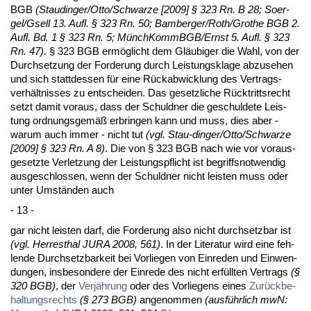
BGB
(Stau­din­ger/Ot­to/Schwar­ze [2009] § 323 Rn. B 28; So­er­
gel/Gsell 13. Aufl. § 323 Rn. 50; Bam­ber­ger/Roth/Gro­the BGB 2.
Aufl. Bd. 1 § 323 Rn. 5; Münch­KommBGB/Ernst 5. Aufl. § 323
Rn. 47)
. § 323 BGB ermöglicht dem Gläubi­ger die Wahl, von der
Durch­set­zung der For­de­rung durch Leis­tungs­kla­ge ab­zu­se­hen
und sich statt­des­sen für ei­ne Rück­ab­wick­lung des Ver­trags­
verhält­nis­ses zu ent­schei­den. Das ge­setz­li­che Rück­tritts­recht
setzt da­mit vor­aus, dass der Schuld­ner die ge­schul­de­te Leis­
tung ord­nungs­gemäß er­brin­gen kann und muss, dies aber -
war­um auch im­mer - nicht tut
(vgl. Stau-din­ger/Ot­to/Schwar­ze
[2009] § 323 Rn. A 8)
. Die von § 323 BGB nach wie vor vor­aus­
ge­setz­te Ver­let­zung der Leis­tungs­pflicht ist be­griffs­not­wen­dig
aus­ge­schlos­sen, wenn der Schuld­ner nicht leis­ten muss oder
un­ter Umständen auch
- 13 -
gar nicht leis­ten darf, die For­de­rung al­so nicht durch­setz­bar ist
(vgl. Her­res­thal JU­RA 2008, 561)
. In der Li­te­ra­tur wird ei­ne feh­
len­de Durch­setz­bar­keit bei Vor­lie­gen von Ein­re­den und Ein­wen­
dun­gen, ins­be­son­de­re der Ein­re­de des nicht erfüll­ten Ver­trags
(§
320 BGB)
, der
Verjährung
oder des Vor­lie­gens ei­nes
Zurück­be­
hal­tungs­rechts
(§ 273 BGB)
an­ge­nom­men
(ausführ­lich mwN: