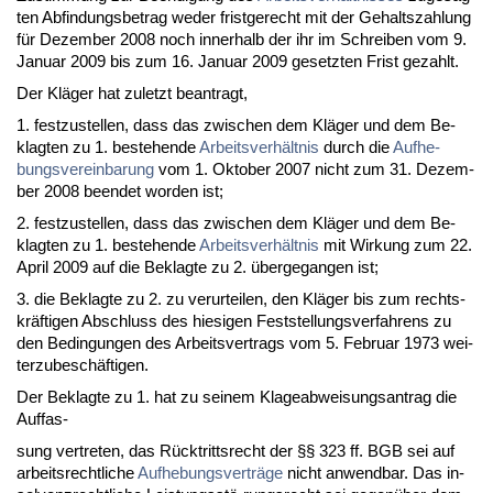
ten Ab­fin­dungs­be­trag we­der frist­ge­recht mit der Ge­halts­zah­lung
für De­zem­ber 2008 noch in­ner­halb der ihr im Schrei­ben vom 9.
Ja­nu­ar 2009 bis zum 16. Ja­nu­ar 2009 ge­setz­ten Frist ge­zahlt.
Der Kläger hat zu­letzt be­an­tragt,
1. fest­zu­stel­len, dass das zwi­schen dem Kläger und dem Be­
klag­ten zu 1. be­ste­hen­de
Ar­beits­verhält­nis
durch die
Auf­he­
bungs­ver­ein­ba­rung
vom 1. Ok­to­ber 2007 nicht zum 31. De­zem­
ber 2008 be­en­det wor­den ist;
2. fest­zu­stel­len, dass das zwi­schen dem Kläger und dem Be­
klag­ten zu 1. be­ste­hen­de
Ar­beits­verhält­nis
mit Wir­kung zum 22.
April 2009 auf die Be­klag­te zu 2. über­ge­gan­gen ist;
3. die Be­klag­te zu 2. zu ver­ur­tei­len, den Kläger bis zum rechts­
kräfti­gen Ab­schluss des hie­si­gen Fest­stel­lungs­ver­fah­rens zu
den Be­din­gun­gen des Ar­beits­ver­trags vom 5. Fe­bru­ar 1973 wei­
ter­zu­beschäfti­gen.
Der Be­klag­te zu 1. hat zu sei­nem Kla­ge­ab­wei­sungs­an­trag die
Auf­fas-
sung ver­tre­ten, das Rück­tritts­recht der §§ 323 ff. BGB sei auf
ar­beits­recht­li­che
Auf­he­bungs­verträge
nicht an­wend­bar. Das in­