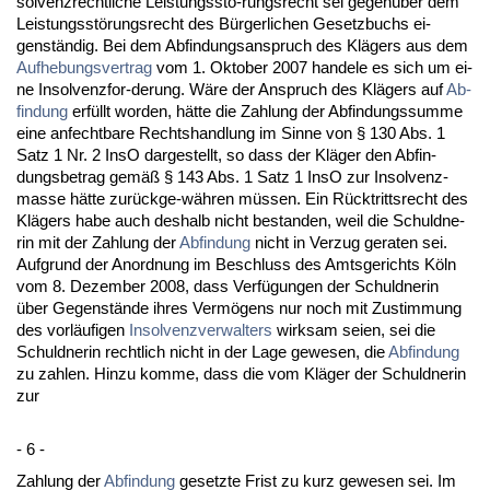
sol­venz­recht­li­che Leis­tungsstö-rungs­recht sei ge­genüber dem
Leis­tungsstörungs­recht des Bürger­li­chen Ge­setz­buchs ei­
genständig. Bei dem Ab­fin­dungs­an­spruch des Klägers aus dem
Auf­he­bungs­ver­trag
vom 1. Ok­to­ber 2007 han­de­le es sich um ei­
ne In­sol­venz­for-de­rung. Wäre der An­spruch des Klägers auf
Ab­
fin­dung
erfüllt wor­den, hätte die Zah­lung der Ab­fin­dungs­sum­me
ei­ne an­fecht­ba­re Rechts­hand­lung im Sin­ne von § 130 Abs. 1
Satz 1 Nr. 2 In­sO dar­ge­stellt, so dass der Kläger den Ab­fin­
dungs­be­trag gemäß § 143 Abs. 1 Satz 1 In­sO zur In­sol­venz­
mas­se hätte zurück­ge-währen müssen. Ein Rück­tritts­recht des
Klägers ha­be auch des­halb nicht be­stan­den, weil die Schuld­ne­
rin mit der Zah­lung der
Ab­fin­dung
nicht in Ver­zug ge­ra­ten sei.
Auf­grund der An­ord­nung im Be­schluss des Amts­ge­richts Köln
vom 8. De­zem­ber 2008, dass Verfügun­gen der Schuld­ne­rin
über Ge­genstände ih­res Vermögens nur noch mit Zu­stim­mung
des vorläufi­gen
In­sol­venz­ver­wal­ters
wirk­sam sei­en, sei die
Schuld­ne­rin recht­lich nicht in der La­ge ge­we­sen, die
Ab­fin­dung
zu zah­len. Hin­zu kom­me, dass die vom Kläger der Schuld­ne­rin
zur
- 6 -
Zah­lung der
Ab­fin­dung
ge­setz­te Frist zu kurz ge­we­sen sei. Im