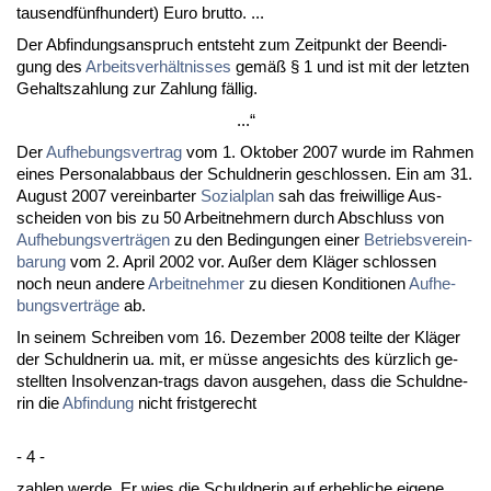
tau­sendfünf­hun­dert) Eu­ro brut­to. ...
Der Ab­fin­dungs­an­spruch ent­steht zum Zeit­punkt der Be­en­di­
gung des
Ar­beits­verhält­nis­ses
gemäß § 1 und ist mit der letz­ten
Ge­halts­zah­lung zur Zah­lung fällig.
...“
Der
Auf­he­bungs­ver­trag
vom 1. Ok­to­ber 2007 wur­de im Rah­men
ei­nes Per­so­nal­ab­baus der Schuld­ne­rin ge­schlos­sen. Ein am 31.
Au­gust 2007 ver­ein­bar­ter
So­zi­al­plan
sah das frei­wil­li­ge Aus­
schei­den von bis zu 50 Ar­beit­neh­mern durch Ab­schluss von
Auf­he­bungs­verträgen
zu den Be­din­gun­gen ei­ner
Be­triebs­ver­ein­
ba­rung
vom 2. April 2002 vor. Außer dem Kläger schlos­sen
noch neun an­de­re
Ar­beit­neh­mer
zu die­sen Kon­di­tio­nen
Auf­he­
bungs­verträge
ab.
In sei­nem Schrei­ben vom 16. De­zem­ber 2008 teil­te der Kläger
der Schuld­ne­rin ua. mit, er müsse an­ge­sichts des kürz­lich ge­
stell­ten In­sol­venz­an-trags da­von aus­ge­hen, dass die Schuld­ne­
rin die
Ab­fin­dung
nicht frist­ge­recht
- 4 -
zah­len wer­de. Er wies die Schuld­ne­rin auf er­heb­li­che ei­ge­ne