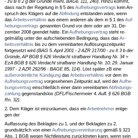
- zu B II 2 g der Gründe mwN, BA­GE 111, 240)
. Hin­zu kommt,
dass nach der Re­ge­lung in § 5 des
Auf­he­bungs­ver­trags
kein An­
spruch des Klägers auf die
Ab­fin­dung
ent­stan­den wäre, wenn
das
Ar­beits­verhält­nis
aus ei­nem an­de­ren als dem in § 1 des
Auf­
he­bungs­ver­trags
ge­nann­ten Grund vor dem oder am 31. De­
zem­ber 2008 ge­en­det hätte. Ein
Auf­he­bungs­ver­trag
steht re­
gelmäßig un­ter der auf­schie­ben­den Be­din­gung, dass das
Ar­
beits­verhält­nis
bis zu dem ver­ein­bar­ten Auflösungs­zeit­punkt
fort­ge­setzt wird
(BAG 5. April 2001 - 2 AZR 217/00 - zu II 3 b der
Gründe, AP BGB § 626 Ver­dacht straf­ba­rer Hand­lung Nr. 34 =
EzA BGB § 626 Ver­dacht straf­ba­rer Hand­lung Nr. 10; 29. Ja­nu­ar
1997 - 2 AZR 292/96 - BA­GE 85, 114)
. Löst später zB ei­ne
außer­or­dent­li­che Kündi­gung
das
Ar­beits­verhält­nis
vor dem im
Auf­he­bungs­ver­trag
vor­ge­se­he­nen Zeit­punkt auf, wird der
Auf­he­
bungs­ver­trag
ein­sch­ließlich ei­ner dar­in ver­ein­bar­ten
Ab­fin­dungs­
zah­lung
ge­gen­stands­los
(DFL/Fi­scher­mei­er 4. Aufl. § 626 BGB
Rn. 32)
.
2. Dem Kläger ist ein­zuräum­en, dass ein
Ar­beit­neh­mer
ent­ge­
gen der
Auf­fas­sung des Be­klag­ten zu 1. und der Be­klag­ten zu 2.
grundsätz­lich von ei­ner
Auf­he­bungs­ver­ein­ba­rung
gemäß § 323
Abs. 1 BGB we­gen Nicht­leis­tung zurück­tre­ten kann, wenn sein