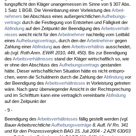
tungs­pflicht den Kläger un­an­ge­mes­sen im Sin­ne von § 307 Abs.
1 Satz 1 BGB. Die Ver­ein­ba­rung ei­ner Vor­leis­tung des
Ar­beit­
neh­mers
bei Ab­schluss ei­nes außer­ge­richt­li­chen
Auf­he­bungs­
ver­trags
durch die Fest­le­gung von Ent­ste­hen und Fällig­keit der
Ab­fin­dung
auf den Zeit­punkt der Be­en­di­gung des
Ar­beits­verhält­
nis­ses
weicht nicht für den
Ar­beit­neh­mer
nach­tei­lig vom Leit­bild
ei­nes
Auf­he­bungs­ver­trags
, durch den der
Ar­beit­neh­mer
ge­gen
Zah­lung ei­ner
Ab­fin­dung
aus dem
Ar­beits­verhält­nis
aus­schei­det,
ab
(vgl. Roth Anm. EWiR 2010, 449, 450)
. Bis zur Be­en­di­gung
des
Ar­beits­verhält­nis­ses
stand der Kläger wirt­schaft­lich so, wie
er oh­ne den Ab­schluss des
Auf­he­bungs­ver­trags
ge­stan­den
hätte. Die­ser wirt­schaft­li­chen Si­tua­ti­on hätte es nicht ent­spro­
chen, wenn die Schuld­ne­rin durch die Zah­lung der
Ab­fin­dung
vor
der Be­en­di­gung des
Ar­beits­verhält­nis­ses
in Vor­leis­tung ge­tre­ten
wäre. Nach ganz über­wie­gen­der An­sicht in der Recht­spre­chung
und im Schrift­tum kann ei­ne ver­trag­lich ver­ein­bar­te
Ab­fin­dung
auf den Zeit­punkt der
- 9 -
Be­en­di­gung des
Ar­beits­verhält­nis­ses
fällig ge­stellt wer­den
(vgl.
Bau­er Ar­beits­recht­li­che
Auf­he­bungs­verträge
8. Aufl. IV Rn. 341
und für den Pro­zess­ver­gleich BAG 15. Ju­li 2004 - 2 AZR 630/03