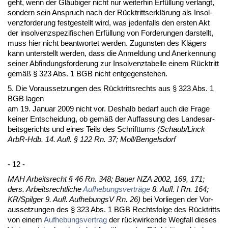
geht, wenn der Gläubi­ger nicht nur wei­ter­hin Erfüllung ver­langt,
son­dern sein An­spruch nach der Rück­tritts­erklärung als In­sol­
venz­for­de­rung fest­ge­stellt wird, was je­den­falls den ers­ten Akt
der in­sol­venz­spe­zi­fi­schen Erfüllung von For­de­run­gen dar­stellt,
muss hier nicht be­ant­wor­tet wer­den. Zu­guns­ten des Klägers
kann un­ter­stellt wer­den, dass die An­mel­dung und An­er­ken­nung
sei­ner Ab­fin­dungs­for­de­rung zur In­sol­venz­ta­bel­le ei­nem Rück­tritt
gemäß § 323 Abs. 1 BGB nicht ent­ge­gen­ste­hen.
5. Die Vor­aus­set­zun­gen des Rück­tritts­rechts aus § 323 Abs. 1
BGB la­gen
am 19. Ja­nu­ar 2009 nicht vor. Des­halb be­darf auch die Fra­ge
kei­ner Ent­schei­dung, ob gemäß der Auf­fas­sung des Lan­des­ar­
beits­ge­richts und ei­nes Teils des Schrift­tums
(Schaub/Linck
ArbR-Hdb. 14. Aufl. § 122 Rn. 37; Moll/Ben­gels­dorf
- 12 -
MAH Ar­beits­recht § 46 Rn. 348; Bau­er NZA 2002, 169, 171;
ders. Ar­beits­recht­li­che
Auf­he­bungs­verträge
8. Aufl. I Rn. 164;
KR/Spil­ger 9. Aufl. Auf­he­bungsV Rn. 26)
bei Vor­lie­gen der Vor­
aus­set­zun­gen des § 323 Abs. 1 BGB Rechts­fol­ge des Rück­tritts
von ei­nem
Auf­he­bungs­ver­trag
der rück­wir­ken­de Weg­fall die­ses