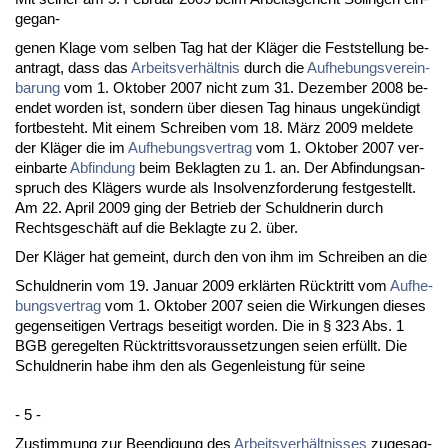
ge­gan-
ge­nen Kla­ge vom sel­ben Tag hat der Kläger die Fest­stel­lung be­
an­tragt, dass das
Ar­beits­verhält­nis
durch die
Auf­he­bungs­ver­ein­
ba­rung
vom 1. Ok­to­ber 2007 nicht zum 31. De­zem­ber 2008 be­
en­det wor­den ist, son­dern über die­sen Tag hin­aus un­gekündigt
fort­be­steht. Mit ei­nem Schrei­ben vom 18. März 2009 mel­de­te
der Kläger die im
Auf­he­bungs­ver­trag
vom 1. Ok­to­ber 2007 ver­
ein­bar­te
Ab­fin­dung
beim Be­klag­ten zu 1. an. Der Ab­fin­dungs­an­
spruch des Klägers wur­de als In­sol­venz­for­de­rung fest­ge­stellt.
Am 22. April 2009 ging der Be­trieb der Schuld­ne­rin durch
Rechts­geschäft auf die Be­klag­te zu 2. über.
Der Kläger hat ge­meint, durch den von ihm im Schrei­ben an die
Schuld­ne­rin vom 19. Ja­nu­ar 2009 erklärten Rück­tritt vom
Auf­he­
bungs­ver­trag
vom 1. Ok­to­ber 2007 sei­en die Wir­kun­gen die­ses
ge­gen­sei­ti­gen Ver­trags be­sei­tigt wor­den. Die in § 323 Abs. 1
BGB ge­re­gel­ten Rück­tritts­vor­aus­set­zun­gen sei­en erfüllt. Die
Schuld­ne­rin ha­be ihm den als Ge­gen­leis­tung für sei­ne
- 5 -
Zu­stim­mung zur Be­en­di­gung des
Ar­beits­verhält­nis­ses
zu­ge­sag­