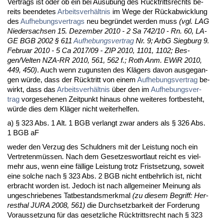
Ver­trags ist oder ob ein bei Ausübung des Rück­tritts­rechts be­
reits be­en­de­tes
Ar­beits­verhält­nis
im We­ge der Rück­ab­wick­lung
des
Auf­he­bungs­ver­trags
neu be­gründet wer­den muss
(vgl. LAG
Nie­der­sach­sen 15. De­zem­ber 2010 - 2 Sa 742/10 - Rn. 60, LA­
GE BGB 2002 § 611
Auf­he­bungs­ver­trag
Nr. 9; ArbG Sieg­burg 9.
Fe­bru­ar 2010 - 5 Ca 2017/09 - ZIP 2010, 1101, 1102; Bes­
gen/Vel­ten NZA-RR 2010, 561, 562 f.; Roth Anm. EWiR 2010,
449, 450)
. Auch wenn zu­guns­ten des Klägers da­von aus­ge­gan­
gen würde, dass der Rück­tritt von ei­nem
Auf­he­bungs­ver­trag
be­
wirkt, dass das
Ar­beits­verhält­nis
über den im
Auf­he­bungs­ver­
trag
vor­ge­se­he­nen Zeit­punkt hin­aus oh­ne wei­te­res fort­be­steht,
würde dies dem Kläger nicht wei­ter­hel­fen.
a) § 323 Abs. 1 Alt. 1 BGB ver­langt zwar an­ders als § 326 Abs.
1 BGB aF
we­der den Ver­zug des Schuld­ners mit der Leis­tung noch ein
Ver­tre­tenmüssen. Nach dem Ge­set­zes­wort­laut reicht es viel­
mehr aus, wenn ei­ne fälli­ge Leis­tung trotz Frist­set­zung, so­weit
ei­ne sol­che nach § 323 Abs. 2 BGB nicht ent­behr­lich ist, nicht
er­bracht wor­den ist. Je­doch ist nach all­ge­mei­ner Mei­nung als
un­ge­schrie­be­nes Tat­be­stands­merk­mal
(zu die­sem Be­griff: Her­
res­thal JU­RA 2008, 561)
die Durch­setz­bar­keit der For­de­rung
Vor­aus­set­zung für das ge­setz­li­che Rück­tritts­recht nach § 323