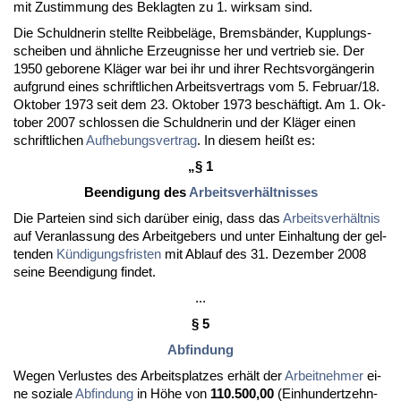
mit Zu­stim­mung des Be­klag­ten zu 1. wirk­sam sind.
Die Schuld­ne­rin stell­te Reib­beläge, Bremsbänder, Kupp­lungs­
schei­ben und ähn­li­che Er­zeug­nis­se her und ver­trieb sie. Der
1950 ge­bo­re­ne Kläger war bei ihr und ih­rer Rechts­vorgänge­rin
auf­grund ei­nes schrift­li­chen Ar­beits­ver­trags vom 5. Fe­bru­ar/18.
Ok­to­ber 1973 seit dem 23. Ok­to­ber 1973 beschäftigt. Am 1. Ok­
to­ber 2007 schlos­sen die Schuld­ne­rin und der Kläger ei­nen
schrift­li­chen
Auf­he­bungs­ver­trag
. In die­sem heißt es:
„§ 1
Be­en­di­gung des
Ar­beits­verhält­nis­ses
Die Par­tei­en sind sich darüber ei­nig, dass das
Ar­beits­verhält­nis
auf Ver­an­las­sung des Ar­beit­ge­bers und un­ter Ein­hal­tung der gel­
ten­den
Kündi­gungs­fris­ten
mit Ab­lauf des 31. De­zem­ber 2008
sei­ne Be­en­di­gung fin­det.
...
§ 5
Ab­fin­dung
We­gen Ver­lus­tes des Ar­beits­plat­zes erhält der
Ar­beit­neh­mer
ei­
ne so­zia­le
Ab­fin­dung
in Höhe von
110.500,00
(Ein­hun­dert­zehn­