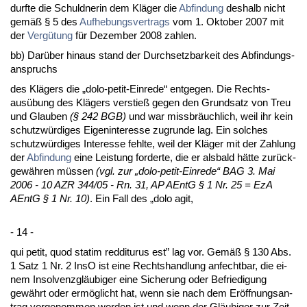
durf­te die Schuld­ne­rin dem Kläger die
Ab­fin­dung
des­halb nicht
gemäß § 5 des
Auf­he­bungs­ver­trags
vom 1. Ok­to­ber 2007 mit
der
Vergütung
für De­zem­ber 2008 zah­len.
bb) Darüber hin­aus stand der Durch­setz­bar­keit des Ab­fin­dungs­
an­spruchs
des Klägers die „do­lo-pe­tit-Ein­re­de“ ent­ge­gen. Die Rechts­
ausübung des Klägers ver­stieß ge­gen den Grund­satz von Treu
und Glau­ben
(§ 242 BGB)
und war miss­bräuch­lich, weil ihr kein
schutzwürdi­ges Ei­gen­in­ter­es­se zu­grun­de lag. Ein sol­ches
schutzwürdi­ges In­ter­es­se fehl­te, weil der Kläger mit der Zah­lung
der
Ab­fin­dung
ei­ne Leis­tung for­der­te, die er als­bald hätte zurück­
gewähren müssen
(vgl. zur „do­lo-pe­tit-Ein­re­de“ BAG 3. Mai
2006 - 10 AZR 344/05 - Rn. 31, AP AEntG § 1 Nr. 25 = EzA
AEntG § 1 Nr. 10)
. Ein Fall des „do­lo agit,
- 14 -
qui pe­tit, quod sta­tim red­diturus est” lag vor. Gemäß § 130 Abs.
1 Satz 1 Nr. 2 In­sO ist ei­ne Rechts­hand­lung an­fecht­bar, die ei­
nem In­sol­venzgläubi­ger ei­ne Si­che­rung oder Be­frie­di­gung
gewährt oder ermöglicht hat, wenn sie nach dem Eröff­nungs­an­
trag vor­ge­nom­men wor­den ist und wenn der Gläubi­ger zur Zeit