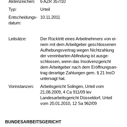
Akten­zeichen:
6 AZR 357/10
Typ:
Urteil
Ent­scheid­ungs­
10.11.2011
datum:
Leit­sätze:
Der Rück­tritt ei­nes Ar­beit­neh­mers von ei­
nem mit dem Ar­beit­ge­ber ge­schlos­se­nen
Auf­he­bungs­ver­trag we­gen Nicht­zah­lung
der ver­ein­bar­ten Ab­fin­dung ist aus­ge­
schlos­sen, wenn das In­sol­venz­ge­richt
dem Ar­beit­ge­ber nach dem Eröff­nungs­an­
trag der­ar­ti­ge Zah­lun­gen gem. § 21 In­sO
un­ter­sagt hat.
Vor­ins­tan­zen:
Arbeitsgericht Solingen, Urteil vom
21.08.2009, 4 Ca 911/09 lev
Landesarbeitsgericht Düsseldorf, Urteil
vom 20.01.2010, 12 Sa 962/09
BUN­DES­AR­BEITS­GERICHT