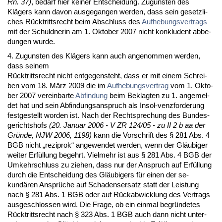
Rn. 37)
, be­darf hier kei­ner Ent­schei­dung. Zu­guns­ten des
Klägers kann da­von aus­ge­gan­gen wer­den, dass sein ge­setz­li­
ches Rück­tritts­recht beim Ab­schluss des
Auf­he­bungs­ver­trags
mit der Schuld­ne­rin am 1. Ok­to­ber 2007 nicht kon­klu­dent ab­be­
dun­gen wur­de.
4. Zu­guns­ten des Klägers kann auch an­ge­nom­men wer­den,
dass sei­nem
Rück­tritts­recht nicht ent­ge­gen­steht, dass er mit ei­nem Schrei­
ben vom 18. März 2009 die im
Auf­he­bungs­ver­trag
vom 1. Ok­to­
ber 2007 ver­ein­bar­te
Ab­fin­dung
beim Be­klag­ten zu 1. an­ge­mel­
det hat und sein Ab­fin­dungs­an­spruch als In­sol-venz­for­de­rung
fest­ge­stellt wor­den ist. Nach der Recht­spre­chung des Bun­des­
ge­richts­hofs
(20. Ja­nu­ar 2006 - V ZR 124/05 - zu II 2 b aa der
Gründe, NJW 2006, 1198)
kann die Vor­schrift des § 281 Abs. 4
BGB nicht „re­zi­prok“ an­ge­wen­det wer­den, wenn der Gläubi­ger
wei­ter Erfüllung be­gehrt. Viel­mehr ist aus § 281 Abs. 4 BGB der
Um­kehr­schluss zu zie­hen, dass nur der An­spruch auf Erfüllung
durch die Ent­schei­dung des Gläubi­gers für ei­nen der se­
kundären Ansprüche auf Scha­dens­er­satz statt der Leis­tung
nach § 281 Abs. 1 BGB oder auf Rück­ab­wick­lung des Ver­trags
aus­ge­schlos­sen wird. Die Fra­ge, ob ein ein­mal be­gründe­tes
Rück­tritts­recht nach § 323 Abs. 1 BGB auch dann nicht un­ter­