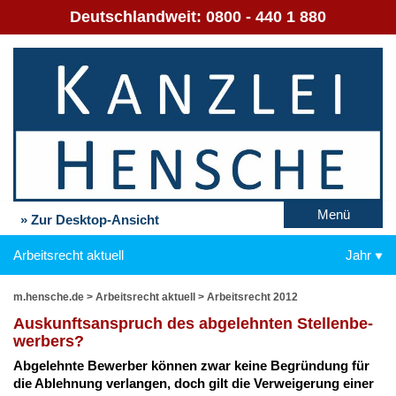
Deutschlandweit:
0800 - 440 1 880
Menü
» Zur Desktop-Ansicht
Arbeitsrecht aktuell
Jahr
m.hensche.de
>
Arbeitsrecht aktuell
>
Arbeitsrecht 2012
Aus­kunfts­an­spruch des ab­ge­lehn­ten Stel­len­be­
wer­bers?
Ab­ge­lehn­te Be­wer­ber kön­nen zwar kei­ne Be­grün­dung für
die Ab­leh­nung ver­lan­gen, doch gilt die Ver­wei­ge­rung ei­ner