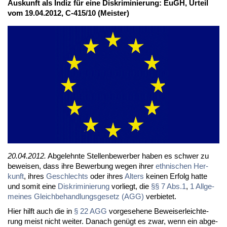
Aus­kunft als In­diz für ei­ne Dis­kri­mi­nie­rung: EuGH, Ur­teil
vom 19.04.2012, C-415/10 (Meis­ter)
20.04.2012.
Ab­ge­lehn­te Stel­len­be­wer­ber ha­ben es schwer zu
be­wei­sen, dass ih­re Be­wer­bung we­gen ih­rer
eth­ni­schen Her­
kunft
, ih­res
Ge­schlechts
oder ih­res
Al­ters
kei­nen Er­folg hat­te
und so­mit ei­ne
Dis­kri­mi­nie­rung
vor­liegt, die
§§ 7 Abs.1
,
1 All­ge­
mei­nes Gleich­be­hand­lungs­ge­setz (AGG)
ver­bie­tet.
Hier hilft auch die in
§ 22 AGG
vor­ge­se­he­ne Be­wei­ser­leich­te­
rung meist nicht wei­ter. Da­nach ge­nügt es zwar, wenn ein ab­ge­