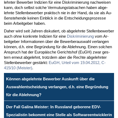
lehn­ter Be­wer­ber In­di­zi­en für ei­ne Dis­kri­mi­nie­rung nach­wei­sen
kann, doch selbst sol­che Ver­mu­tungs­tat­sa­chen ha­ben ab­ge­
lehn­te Stel­len­be­wer­ber prak­tisch nie in der Hand, da sie als Au­
ßen­ste­hen­de kei­nen Ein­blick in die Ent­schei­dungs­pro­zes­se
beim Ar­beit­ge­ber ha­ben.
Da­her wird seit Jah­ren dis­ku­tiert, ob ab­ge­lehn­te Stel­len­be­wer­ber
auch oh­ne kon­kre­te In­di­zi­en für ei­ne
Dis­kri­mi­nie­rung
vom Ar­
beit­ge­ber In­for­ma­tio­nen über die Be­wer­be­r­aus­wahl ver­lan­gen
kön­nen, d.h. ei­ne Be­grün­dung für die Ab­leh­nung. Ei­nen sol­chen
An­spruch hat der Eu­ro­päi­sche Ge­richts­hof (EuGH) zwar ges­
tern er­neut ab­ge­lehnt, trotz­dem aber die Rech­te ab­ge­lehn­ter
Stel­len­be­wer­ber ge­stärkt:
EuGH, Ur­teil vom 19.04.2012, C-
415/10 (Meis­ter)
.
Können abgelehnte Bewerber Auskunft über die
Auswahlentscheidung verlangen, d.h. eine Begründung
für die Ablehnung?
Der Fall Galina Meister: In Russland geborene EDV-
Spezialistin bekommt eine Stelle als Softwareentwicklerin