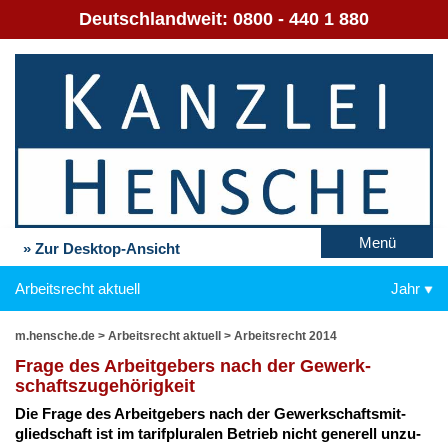
Deutschlandweit:
0800 - 440 1 880
Menü
» Zur Desktop-Ansicht
Arbeitsrecht aktuell
Jahr
m.hensche.de
>
Arbeitsrecht aktuell
>
Arbeitsrecht 2014
Fra­ge des Ar­beit­ge­bers nach der Ge­werk­
schafts­zu­ge­hö­rig­keit
Die Fra­ge des Ar­beit­ge­bers nach der Ge­werk­schafts­mit­
glied­schaft ist im ta­rifp­lu­ra­len Be­trieb nicht ge­ne­rell un­zu­