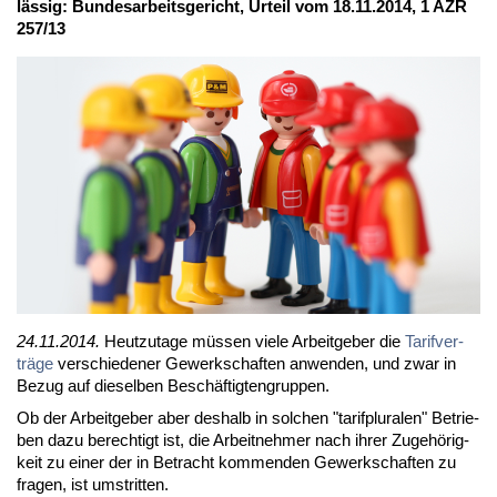
läs­sig: Bun­des­ar­beits­ge­richt, Ur­teil vom 18.11.2014, 1 AZR
257/13
24.11.2014.
Heut­zu­ta­ge müs­sen vie­le Ar­beit­ge­ber die
Ta­rif­ver­
trä­ge
ver­schie­de­ner Ge­werk­schaf­ten an­wen­den, und zwar in
Be­zug auf die­sel­ben Be­schäf­tig­ten­grup­pen.
Ob der Ar­beit­ge­ber aber des­halb in sol­chen "ta­rifp­lu­ra­len" Be­trie­
ben da­zu be­rech­tigt ist, die Ar­beit­neh­mer nach ih­rer Zu­ge­hö­rig­
keit zu ei­ner der in Be­tracht kom­men­den Ge­werk­schaf­ten zu
fra­gen, ist um­strit­ten.