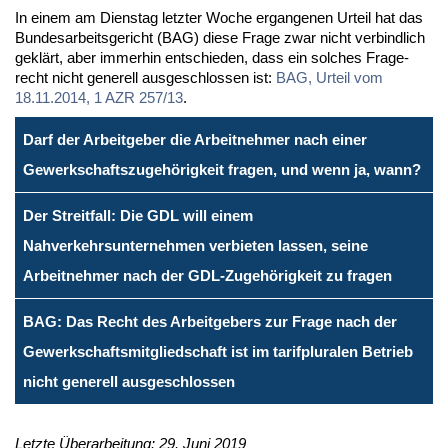
In ei­nem am Diens­tag letz­ter Wo­che er­gan­ge­nen Ur­teil hat das
Bun­des­ar­beits­ge­richt (BAG) die­se Fra­ge zwar nicht ver­bind­lich
ge­klärt, aber im­mer­hin ent­schie­den, dass ein sol­ches Fra­ge­
recht nicht ge­ne­rell aus­ge­schlos­sen ist:
BAG, Ur­teil vom
18.11.2014, 1 AZR 257/13
.
Darf der Arbeitgeber die Arbeitnehmer nach einer
Gewerkschaftszugehörigkeit fragen, und wenn ja, wann?
Der Streitfall: Die GDL will einem
Nahverkehrsunternehmen verbieten lassen, seine
Arbeitnehmer nach der GDL-Zugehörigkeit zu fragen
BAG: Das Recht des Arbeitgebers zur Frage nach der
Gewerkschaftsmitgliedschaft ist im tarifpluralen Betrieb
nicht generell ausgeschlossen
Letzte Überarbeitung: 29. Juni 2019