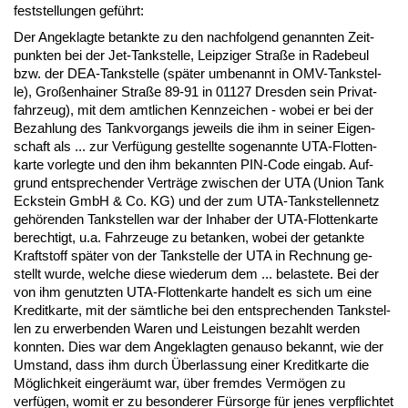
fest­stel­lun­gen geführt:
Der An­ge­klag­te be­tank­te zu den nach­fol­gend ge­nann­ten Zeit­
punk­ten bei der Jet-Tank­stel­le, Leip­zi­ger Straße in Ra­de­beul
bzw. der DEA-Tank­stel­le (später um­be­nannt in OMV-Tank­stel­
le), Großen­hai­ner Straße 89-91 in 01127 Dres­den sein Pri­vat­
fahr­zeug), mit dem amt­li­chen Kenn­zei­chen - wo­bei er bei der
Be­zah­lung des Tank­vor­gangs je­weils die ihm in sei­ner Ei­gen­
schaft als ... zur Verfügung ge­stell­te so­ge­nann­te UTA-Flot­ten­
kar­te vor­leg­te und den ihm be­kann­ten PIN-Code ein­gab. Auf­
grund ent­spre­chen­der Verträge zwi­schen der UTA (Uni­on Tank
Eck­stein GmbH & Co. KG) und der zum UTA-Tank­stel­len­netz
gehören­den Tank­stel­len war der In­ha­ber der UTA-Flot­ten­kar­te
be­rech­tigt, u.a. Fahr­zeu­ge zu be­tan­ken, wo­bei der ge­tank­te
Kraft­stoff später von der Tank­stel­le der UTA in Rech­nung ge­
stellt wur­de, wel­che die­se wie­der­um dem ... be­las­te­te. Bei der
von ihm ge­nutz­ten UTA-Flot­ten­kar­te han­delt es sich um ei­ne
Kre­dit­kar­te, mit der sämt­li­che bei den ent­spre­chen­den Tank­stel­
len zu er­wer­ben­den Wa­ren und Leis­tun­gen be­zahlt wer­den
konn­ten. Dies war dem An­ge­klag­ten ge­nau­so be­kannt, wie der
Um­stand, dass ihm durch Über­las­sung ei­ner Kre­dit­kar­te die
Möglich­keit ein­geräumt war, über frem­des Vermögen zu
verfügen, wo­mit er zu be­son­de­rer Fürsor­ge für je­nes ver­pflich­tet