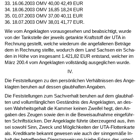
33. 16.06.2003 OMV 40,00 42,49 EUR
34. 18.06.2003 OMV 16,85 18,24 EUR
35. 01.07.2003 OMV 37,00 40,11 EUR
36. 18.07.2003 OMV 38,01 41,77 EUR.
Wie vom An­ge­klag­ten vor­aus­ge­se­hen und be­ab­sich­tigt, wur­de
von der Tank­stel­le der je­weils ge­tank­te Kraft­stoff der UTA in
Rech­nung ge­stellt, wel­che wie­der­um die an­ge­fal­le­nen Beträge
dem in Rech­nung stell­te, wo­durch dem Land Sach­sen ein Scha­
den in Höhe von ins­ge­samt 1.421,82 EUR ent­stand, wel­cher im
März 200.4 vom An­ge­klag­ten vollständig aus­ge­gli­chen wur­de.
IV.
Die Fest­stel­lun­gen zu den persönli­chen Verhält­nis­sen des An­ge­
klag­ten be­ru­hen auf des­sen glaub­haf­ten An­ga­ben.
Die Fest­stel­lun­gen zum Sach­ver­halt be­ru­hen auf dem glaub­haf­
ten und voll­umfäng­li­chen Geständ­nis des An­ge­klag­ten, an des­
sen Wahr­heits­ge­halt die Kam­mer kei­nen Zwei­fel hegt, den An­
ga­ben des Zeu­gen so­wie den in die Be­weis­auf­nah­me ein­geführ­
ten Schriftstücken. Der An­ge­klag­te führ­te über­zeu­gend aus, ihm
sei so­wohl Sinn, Zweck und Möglich­kei­ten der UTA-Flot­ten­kar­te
als. Kre­dit­kar­te be­kannt ge­we­sen wie auch der sinn­gemäße In­
halt der be­tref­fen­den Dienst­an­wei­sung (sie­he Er­lass des un­ten),