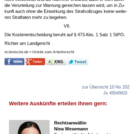
die Ver­ur­tei­lung zur War­nung ge­rei­chen las­sen wird, um in Zu­
kunft auch oh­ne die Ein­wir­kung des Straf­voll­zu­ges kei­ne wei­te­
ren Straf­ta­ten mehr zu be­ge­hen.
VII.
Die Kos­ten­ent­schei­dung be­ruht auf § 473 Abs. 1 Satz 1 St­PO.
Rich­ter am Land­ge­richt
m.hensche.de
>
Urteile zum Arbeitsrecht
zur Übersicht 10 Ns 202
Js 45549/03
Weitere Auskünfte erteilen Ihnen gern:
Rechtsanwältin
Nina Wesemann