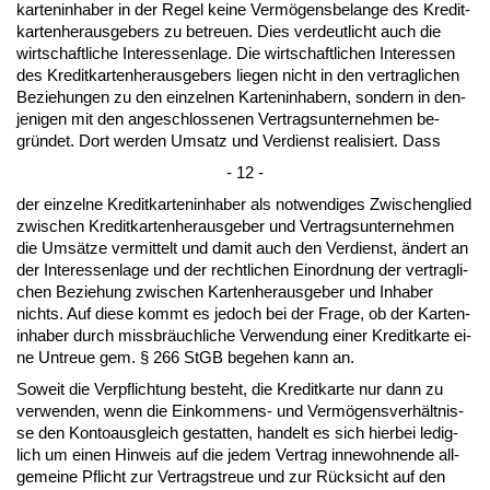
kar­ten­in­ha­ber in der Re­gel kei­ne Vermögens­be­lan­ge des Kre­dit­
kar­ten­her­aus­ge­bers zu be­treu­en. Dies ver­deut­licht auch die
wirt­schaft­li­che In­ter­es­sen­la­ge. Die wirt­schaft­li­chen In­ter­es­sen
des Kre­dit­kar­ten­her­aus­ge­bers lie­gen nicht in den ver­trag­li­chen
Be­zie­hun­gen zu den ein­zel­nen Kar­ten­in­ha­bern, son­dern in den­
je­ni­gen mit den an­ge­schlos­se­nen Ver­trags­un­ter­neh­men be­
gründet. Dort wer­den Um­satz und Ver­dienst rea­li­siert. Dass
- 12 -
der ein­zel­ne Kre­dit­kar­ten­in­ha­ber als not­wen­di­ges Zwi­schen­glied
zwi­schen Kre­dit­kar­ten­her­aus­ge­ber und Ver­trags­un­ter­neh­men
die Umsätze ver­mit­telt und da­mit auch den Ver­dienst, ändert an
der In­ter­es­sen­la­ge und der recht­li­chen Ein­ord­nung der ver­trag­li­
chen Be­zie­hung zwi­schen Kar­ten­her­aus­ge­ber und In­ha­ber
nichts. Auf die­se kommt es je­doch bei der Fra­ge, ob der Kar­ten­
in­ha­ber durch miss­bräuch­li­che Ver­wen­dung ei­ner Kre­dit­kar­te ei­
ne Un­treue gem. § 266 StGB be­ge­hen kann an.
So­weit die Ver­pflich­tung be­steht, die Kre­dit­kar­te nur dann zu
ver­wen­den, wenn die Ein­kom­mens- und Vermögens­verhält­nis­
se den Kon­to­aus­gleich ge­stat­ten, han­delt es sich hier­bei le­dig­
lich um ei­nen Hin­weis auf die je­dem Ver­trag in­ne­woh­nen­de all­
ge­mei­ne Pflicht zur Ver­trags­treue und zur Rück­sicht auf den