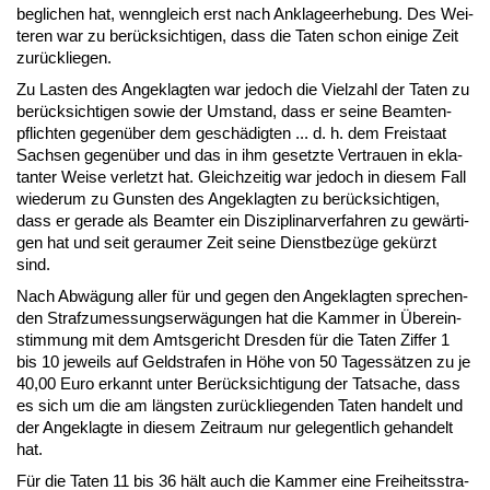
be­gli­chen hat, wenn­gleich erst nach An­kla­ge­er­he­bung. Des Wei­
te­ren war zu berück­sich­ti­gen, dass die Ta­ten schon ei­ni­ge Zeit
zurück­lie­gen.
Zu Las­ten des An­ge­klag­ten war je­doch die Viel­zahl der Ta­ten zu
berück­sich­ti­gen so­wie der Um­stand, dass er sei­ne Be­am­ten­
pflich­ten ge­genüber dem geschädig­ten ... d. h. dem Frei­staat
Sach­sen ge­genüber und das in ihm ge­setz­te Ver­trau­en in ekla­
tan­ter Wei­se ver­letzt hat. Gleich­zei­tig war je­doch in die­sem Fall
wie­der­um zu Guns­ten des An­ge­klag­ten zu berück­sich­ti­gen,
dass er ge­ra­de als Be­am­ter ein Dis­zi­pli­nar­ver­fah­ren zu gewärti­
gen hat und seit ge­rau­mer Zeit sei­ne Dienst­bezüge gekürzt
sind.
Nach Abwägung al­ler für und ge­gen den An­ge­klag­ten spre­chen­
den Straf­zu­mes­sungs­erwägun­gen hat die Kam­mer in Übe­rein­
stim­mung mit dem Amts­ge­richt Dres­den für die Ta­ten Zif­fer 1
bis 10 je­weils auf Geld­stra­fen in Höhe von 50 Ta­gessätzen zu je
40,00 Eu­ro er­kannt un­ter Berück­sich­ti­gung der Tat­sa­che, dass
es sich um die am längs­ten zurück­lie­gen­den Ta­ten han­delt und
der An­ge­klag­te in die­sem Zeit­raum nur ge­le­gent­lich ge­han­delt
hat.
Für die Ta­ten 11 bis 36 hält auch die Kam­mer ei­ne Frei­heits­stra­