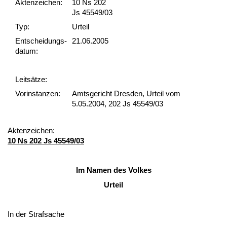
Akten­zeichen:
10 Ns 202
Js 45549/03
Typ:
Urteil
Ent­scheid­ungs­
21.06.2005
datum:
Leit­sätze:
Vor­ins­tan­zen:
Amtsgericht Dresden, Urteil vom
5.05.2004, 202 Js 45549/03
Ak­ten­zei­chen:
10 Ns 202 Js 45549/03
Im Na­men des Vol­kes
Ur­teil
In der Straf­sa­che