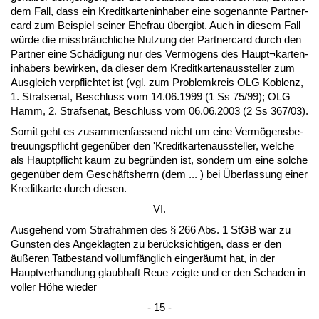
dem Fall, dass ein Kre­dit­kar­ten­in­ha­ber ei­ne so­ge­nann­te Part­ner­
card zum Bei­spiel sei­ner Ehe­frau über­gibt. Auch in die­sem Fall
würde die miss­bräuch­li­che Nut­zung der Part­ner­card durch den
Part­ner ei­ne Schädi­gung nur des Vermögens des Haupt¬kar­ten­
in­ha­bers be­wir­ken, da die­ser dem Kre­dit­kar­ten­aus­stel­ler zum
Aus­gleich ver­pflich­tet ist (vgl. zum Pro­blem­kreis OLG Ko­blenz,
1. Straf­se­nat, Be­schluss vom 14.06.1999 (1 Ss 75/99); OLG
Hamm, 2. Straf­se­nat, Be­schluss vom 06.06.2003 (2 Ss 367/03).
So­mit geht es zu­sam­men­fas­send nicht um ei­ne Vermögens­be­
treu­ungs­pflicht ge­genüber den 'Kre­dit­kar­ten­aus­stel­ler, wel­che
als Haupt­pflicht kaum zu be­gründen ist, son­dern um ei­ne sol­che
ge­genüber dem Geschäfts­herrn (dem ... ) bei Über­las­sung ei­ner
Kre­dit­kar­te durch die­sen.
VI.
Aus­ge­hend vom Straf­rah­men des § 266 Abs. 1 StGB war zu
Guns­ten des An­ge­klag­ten zu berück­sich­ti­gen, dass er den
äußeren Tat­be­stand voll­umfäng­lich ein­geräumt hat, in der
Haupt­ver­hand­lung glaub­haft Reue zeig­te und er den Scha­den in
vol­ler Höhe wie­der
- 15 -