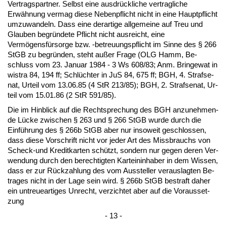
Ver­trags­part­ner. Selbst ei­ne aus­drück­li­che ver­trag­li­che
Erwähnung ver­mag die­se Ne­ben­pflicht nicht in ei­ne Haupt­pflicht
um­zu­wan­deln. Dass ei­ne der­ar­ti­ge all­ge­mei­ne auf Treu und
Glau­ben be­gründe­te Pflicht nicht aus­reicht, ei­ne
Vermögensfürsor­ge bzw. -be­treu­ungs­pflicht im Sin­ne des § 266
StGB zu be­gründen, steht außer Fra­ge (OLG Hamm, Be­
schluss vom 23. Ja­nu­ar 1984 - 3 Ws 608/83; Anm. Brin­ge­wat in
wis­tra 84, 194 ff; Schlüch­ter in JuS 84, 675 ff; BGH, 4. Straf­se­
nat, Ur­teil vom 13.06.85 (4 StR 213/85); BGH, 2. Straf­se­nat, Ur­
teil vom 15.01.86 (2 StR 591/85).
Die im Hin­blick auf die Recht­spre­chung des BGH an­zu­neh­men­
de Lücke zwi­schen § 263 und § 266 StGB wur­de durch die
Einführung des § 266b StGB aber nur in­so­weit ge­schlos­sen,
dass die­se Vor­schrift nicht vor je­der Art des Miss­brauchs von
Scheck-und Kre­dit­kar­ten schützt, son­dern nur ge­gen de­ren Ver­
wen­dung durch den be­rech­tig­ten Kar­tein­in­ha­ber in dem Wis­sen,
dass er zur Rück­zah­lung des vom Aus­stel­ler ver­aus­lag­ten Be­
tra­ges nicht in der La­ge sein wird. § 266b StGB be­straft da­her
ein un­treue­ar­ti­ges Un­recht, ver­zich­tet aber auf die Vor­aus­set­
zung
- 13 -