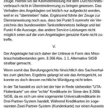
zeu­ge. Hier­bei sei die Ki­lo­me­ter­leis­tung mit dem Durch­schnitts­
ver­brauch nicht in Übe­rein­stim­mung zu brin­gen ge­we­sen. Das
Ver­hal­ten des An­ge­klag­ten sei letz­lich nur auf­ge­deckt wor­den,
weil er es "über­trie­ben" ha­be. Ergänzend führ­te der Zeu­ge zur
Dienst­an­wei­sung noch aus, dass bei Punkt 5 nun­mehr ein Ver­
zeich­nis des bun­des­wei­ten Tank­stel­len­net­zes bei­lie­ge und bei
Punkt 4 die Aus­sa­ge, das an­de­re Ser­vice-Leis­tun­gen nicht
möglich sei­en auf die vom An­ge­klag­ten ge­nutz­te Kar­te nicht zu­
tref­fe.
V.
Der An­ge­klag­te hat sich da­her der Un­treue in Form des Miss­
brauch­stat­be­stan­des gem. § 266 Abs. 1 1. Al­ter­na­ti­ve StGB
straf­bar ge­macht.
Wenn so­mit das Be­ru­fungs­ge­richts hin­sicht­lich des Sach­ver­hal­
tes zum glei­chen. Er­geb­nis ge­langt ist wie das Amts­ge­richt, so
konn­te es doch des­sen recht­li­che Würdi­gung nicht tei­len.
In der Tat han­delt es sich bei der hier in Re­de ste­hen­den "UTA-
Flot­ten­kar­te" um ei­ne "ech­te" Kre­dit­kar­te im Sin­ne des § 266b
StGB, da es sich um ei­ne so­ge­nann­te Uni­ver­sal­kre­dit­kar­te im
Drei-Part­ner-Sys­tem han­delt. Während Kre­dit­kar­ten im so­ge­
nann­ten Zwei-Part­ner-Sys­tem (Kun­den­kar­te) nur ei­nen Aus­weis