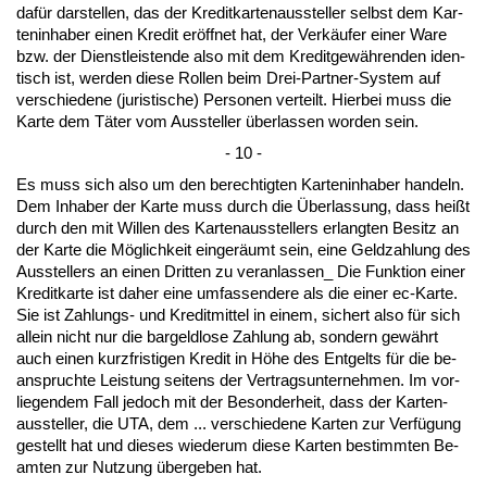
dafür dar­stel­len, das der Kre­dit­kar­ten­aus­stel­ler selbst dem Kar­
ten­in­ha­ber ei­nen Kre­dit eröff­net hat, der Verkäufer ei­ner Wa­re
bzw. der Dienst­leis­ten­de al­so mit dem Kre­dit­gewähren­den iden­
tisch ist, wer­den die­se Rol­len beim Drei-Part­ner-Sys­tem auf
ver­schie­de­ne (ju­ris­ti­sche) Per­so­nen ver­teilt. Hier­bei muss die
Kar­te dem Täter vom Aus­stel­ler über­las­sen wor­den sein.
- 10 -
Es muss sich al­so um den be­rech­tig­ten Kar­ten­in­ha­ber han­deln.
Dem In­ha­ber der Kar­te muss durch die Über­las­sung, dass heißt
durch den mit Wil­len des Kar­ten­aus­stel­lers er­lang­ten Be­sitz an
der Kar­te die Möglich­keit ein­geräumt sein, ei­ne Geld­zah­lung des
Aus­stel­lers an ei­nen Drit­ten zu ver­an­las­sen_ Die Funk­ti­on ei­ner
Kre­dit­kar­te ist da­her ei­ne um­fas­sen­de­re als die ei­ner ec-Kar­te.
Sie ist Zah­lungs- und Kre­dit­mit­tel in ei­nem, si­chert al­so für sich
al­lein nicht nur die bar­geld­lo­se Zah­lung ab, son­dern gewährt
auch ei­nen kurz­fris­ti­gen Kre­dit in Höhe des Ent­gelts für die be­
an­spruch­te Leis­tung sei­tens der Ver­trags­un­ter­neh­men. Im vor­
lie­gen­dem Fall je­doch mit der Be­son­der­heit, dass der Kar­ten­
aus­stel­ler, die UTA, dem ... ver­schie­de­ne Kar­ten zur Verfügung
ge­stellt hat und die­ses wie­der­um die­se Kar­ten be­stimm­ten Be­
am­ten zur Nut­zung über­ge­ben hat.