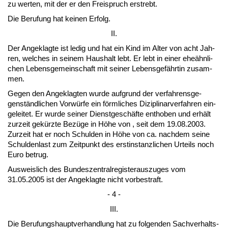
zu wer­ten, mit der er den Frei­spruch er­strebt.
Die Be­ru­fung hat kei­nen Er­folg.
II.
Der An­ge­klag­te ist le­dig und hat ein Kind im Al­ter von acht Jah­
ren, wel­ches in sei­nem Haus­halt lebt. Er lebt in ei­ner eheähn­li­
chen Le­bens­ge­mein­schaft mit sei­ner Le­bens­gefähr­tin zu­sam­
men.
Ge­gen den An­ge­klag­ten wur­de auf­grund der ver­fah­rens­ge­
genständ­li­chen Vorwürfe ein förm­li­ches Di­zi­pli­nar­ver­fah­ren ein­
ge­lei­tet. Er wur­de sei­ner Dienst­geschäfte ent­ho­ben und erhält
zur­zeit gekürz­te Bezüge in Höhe von , seit dem 19.08.2003.
Zur­zeit hat er noch Schul­den in Höhe von ca. nach­dem sei­ne
Schul­den­last zum Zeit­punkt des erst­in­stanz­li­chen Ur­teils noch
Eu­ro be­trug.
Aus­weis­lich des Bun­des­zen­tral­re­gis­ter­aus­zu­ges vom
31.05.2005 ist der An­ge­klag­te nicht vor­be­straft.
- 4 -
III.
Die Be­ru­fungs­haupt­ver­hand­lung hat zu fol­gen­den Sach­ver­halts­