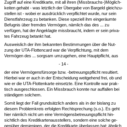
Zu­griff auf ei­ne Kre­dit­kar­te, mit all ih­ren (Miss­brauchs-)Möglich­
kei­ten ge­habt - was letzt­lich der Überg­a­be von Bar­geld gleich­zu­
stel­len ist - wo­bei er aus­drück­lich ver­pflich­tet wur­de, nur sein
Dienst­fahr­zeug zu be­tan­ken. Die­se spe­zi­ell ihm ein­geräum­te
Be­fug­nis über frem­des Vermögen, nämlich das des ... zu
verfügen, hat der An­ge­klag­te miss­braucht, in­dem er sein pri­va­
tes Fahr­zeug be­tankt hat.
Aus­weis­lich der ihm be­kann­ten Be­stim­mun­gen über die Nut­
zung der UTA-Flot­ten­card war die Ver­pflich­tung, mit dem
Vermögen des ... sorg­sam um­zu­ge­hen, ei­ne Haupt­pflicht, aus
- 14 -
der ei­ne Vermögensfürsor­ge bzw. -be­treu­ungs­pflicht re­sul­tiert.
Hier­bei war er auch in der Ent­schei­dung weit­ge­hend frei, ob und
wie er die UTA-Flot­ten­kar­te ein­setz­te. Ei­ne Kon­trol­le war prak­
tisch aus­ge­schlos­sen. Ein Miss­brauch konn­te nur auf­fal­len bei
ständi­gem sol­chem.
So­mit liegt der Fall grundsätz­lich an­ders als in der bis­lang zu
die­sem Pro­blem­kreis er­folg­ten Recht­spre­chung (s.o.). Es geht
hier nämlich nicht um ei­ne Vermögens­be­treu­ungs­pflicht hin­
sicht­lich des Kre­dit­kar­ten­aus­stel­lers, son­dern ei­ne sol­che ge­
genüber dem­je­ni­gen, der die Kre­dit­kar­te über­las­sen hat; ähn­lich