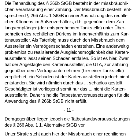
Die Tat­hand­lung des § 266b StGB be­steht in der miss­bräuch­li­
chen Ver­an­las­sung ei­ner Zah­lung. Der Miss­brauch be­steht, ent­
spre­chend § 266 Abs. 1 StGB in ei­ner Aus­nut­zung des recht­li­
chen Könnens im Außen­verhält­nis, d.h. ge­genüber dem Zah­
lungs­empfänger (der ent­spre­chen­den Tank­stel­le) un­ter Über­
schrei­ten des recht­li­chen Dürfens im In­nen­verhält­nis zum Kar­
ten­aus­stel­ler. Als Tat­er­folg muss durch den Miss­brauch dem
Aus­stel­ler ein Vermögens­scha­den ent­ste­hen. Ei­ne an­der­wei­tig
pro­blem­los zu rea­li­sie­ren­de Aus­gleichsmöglich­keit des Kar­ten­
aus­stel­lers lässt sei­nen Scha­den ent­fal­len. So ist es hier. Zwar
hat der An­ge­klag­te den Kar­ten­aus­stel­ler, die UTA, zur Zah­lung
ge­genüber dem Ver­trags­un­ter­neh­men (hier ei­ner Tank­stel­le)
ver­pflich­tet, ein Scha­den ist der Kar­ten­aus­stel­le­rin je­doch nicht
ent­stan­den. Sie wird nämlich durch das ... schad­los ge­stellt.
Geschädig­ter ist vor­lie­gend so­mit nur das ... nicht die Kar­ten­
aus­stel­le­rin. Da­her sind die Tat­be­stand­vor­aus­set­zun­gen für die
An­wen­dung des § 266b StGB nicht erfüllt.
- 11 -
Dem­ge­genüber lie­gen je­doch die Tat­be­stands­vor­aus­set­zun­gen
des § 266 Abs. 1 1. Al­ter­na­ti­ve StGB vor.
Un­ter Stra­fe steht auch hier der Miss­brauch ei­ner recht­li­chen