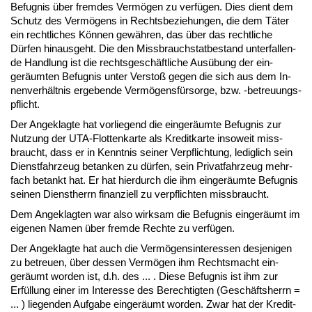
Be­fug­nis über frem­des Vermögen zu verfügen. Dies dient dem
Schutz des Vermögens in Rechts­be­zie­hun­gen, die dem Täter
ein recht­li­ches Können gewähren, das über das recht­li­che
Dürfen hin­aus­geht. Die den Miss­brauch­stat­be­stand un­ter­fal­len­
de Hand­lung ist die rechts­geschäft­li­che Ausübung der ein­
geräum­ten Be­fug­nis un­ter Ver­s­toß ge­gen die sich aus dem In­
nen­verhält­nis er­ge­ben­de Vermögensfürsor­ge, bzw. -be­treu­ungs­
pflicht.
Der An­ge­klag­te hat vor­lie­gend die ein­geräum­te Be­fug­nis zur
Nut­zung der UTA-Flot­ten­kar­te als Kre­dit­kar­te in­so­weit miss­
braucht, dass er in Kennt­nis sei­ner Ver­pflich­tung, le­dig­lich sein
Dienst­fahr­zeug be­tan­ken zu dürfen, sein Pri­vat­fahr­zeug mehr­
fach be­tankt hat. Er hat hier­durch die ihm ein­geräum­te Be­fug­nis
sei­nen Dienst­herrn fi­nan­zi­ell zu ver­pflich­ten miss­braucht.
Dem An­ge­klag­ten war al­so wirk­sam die Be­fug­nis ein­geräumt im
ei­ge­nen Na­men über frem­de Rech­te zu verfügen.
Der An­ge­klag­te hat auch die Vermögens­in­ter­es­sen des­je­ni­gen
zu be­treu­en, über des­sen Vermögen ihm Rechts­macht ein­
geräumt wor­den ist, d.h. des ... . Die­se Be­fug­nis ist ihm zur
Erfüllung ei­ner im In­ter­es­se des Be­rech­tig­ten (Geschäfts­herrn =
... ) lie­gen­den Auf­ga­be ein­geräumt wor­den. Zwar hat der Kre­dit­