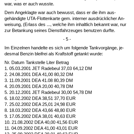
war, was er auch wuss­te.
Dem An­ge­klag­te war auch be­wusst, dass er die ihm aus­
gehändig­te UTA-Flot­ten­kar­te gem. in­ter­ner aus­drück­li­cher An­
wei­sung, (Er­lass des ..., wel­che ihm in­halt­lich be­kannt war, nur
zur Be­tan­kung sei­nes Dienst­fahr­zeu­ges be­nut­zen durf­te.
- 5 -
Im Ein­zel­nen han­del­te es sich um fol­gen­de Tank­vorgänge, je­
des­mal Ben­zin blei­frei als Kraft­stoff ge­tankt wur­de:
Nr. Da­tum Tank­stel­le Li­ter Be­trag
1. 05.03.2001 JET Ra­de­beul 37,03 64,12 DM
2. 24.08.2001 DEA 41,00 80,32 DM
3. 11.09.2001 DEA 41.08 80,39 DM
4. 20.09.2001 DEA 20,00 40,78 DM
5. 20.12.2001 JET Ra­de­beul 30,00 54,78 DM
6. 18.02.2002 DEA 38,51 37,70 EUR
7. 25.02.2002 DEA 25,01 24,98 EUR
8. 18.03.2002 DEA 43,66 48,80 EUR
9. 17.05.2002 DEA 38,01 40,63 EUR
10. 21.08.2002 DEA 40,00 41,56 EUR
11. 04.09.2002 DEA 41,00 43,01 EUR