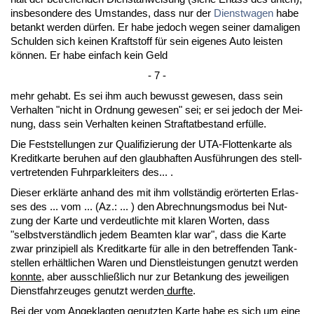
ins­be­son­de­re des Um­stan­des, dass nur der
Dienst­wa­gen
ha­be
be­tankt wer­den dürfen. Er ha­be je­doch we­gen sei­ner da­ma­li­gen
Schul­den sich kei­nen Kraft­stoff für sein ei­ge­nes Au­to leis­ten
können. Er ha­be ein­fach kein Geld
- 7 -
mehr ge­habt. Es sei ihm auch be­wusst ge­we­sen, dass sein
Ver­hal­ten "nicht in Ord­nung ge­we­sen" sei; er sei je­doch der Mei­
nung, dass sein Ver­hal­ten kei­nen Straf­tat­be­stand erfülle.
Die Fest­stel­lun­gen zur Qua­li­fi­zie­rung der UTA-Flot­ten­kar­te als
Kre­dit­kar­te be­ru­hen auf den glaub­haf­ten Ausführun­gen des stell­
ver­tre­ten­den Fuhr­park­lei­ters des... .
Die­ser erklärte an­hand des mit ihm vollständig erörter­ten Er­las­
ses des ... vom ... (Az.: ... ) den Ab­rech­nungs­mo­dus bei Nut­
zung der Kar­te und ver­deut­lich­te mit kla­ren Wor­ten, dass
"selbst­verständ­lich je­dem Be­am­ten klar war", dass die Kar­te
zwar prin­zi­pi­ell als Kre­dit­kar­te für al­le in den be­tref­fen­den Tank­
stel­len erhält­li­chen Wa­ren und Dienst­leis­tun­gen ge­nutzt wer­den
konn­te
, aber aus­sch­ließlich nur zur Be­tan­kung des je­wei­li­gen
Dienst­fahr­zeu­ges ge­nutzt wer­den
durf­te
.
Bei der vom An­ge­klag­ten ge­nutz­ten Kar­te ha­be es sich um ei­ne