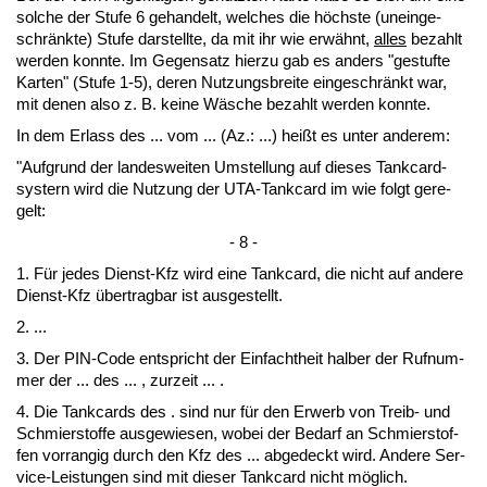
sol­che der Stu­fe 6 ge­han­delt, wel­ches die höchs­te (un­ein­ge­
schränk­te) Stu­fe dar­stell­te, da mit ihr wie erwähnt,
al­les
be­zahlt
wer­den konn­te. Im Ge­gen­satz hier­zu gab es an­ders "ge­stuf­te
Kar­ten" (Stu­fe 1-5), de­ren Nut­zungs­brei­te ein­ge­schränkt war,
mit de­nen al­so z. B. kei­ne Wäsche be­zahlt wer­den konn­te.
In dem Er­lass des ... vom ... (Az.: ...) heißt es un­ter an­de­rem:
"Auf­grund der lan­des­wei­ten Um­stel­lung auf die­ses Tank­card­
sys­tern wird die Nut­zung der UTA-Tank­card im wie folgt ge­re­
gelt:
- 8 -
1. Für je­des Dienst-Kfz wird ei­ne Tank­card, die nicht auf an­de­re
Dienst-Kfz über­trag­bar ist aus­ge­stellt.
2. ...
3. Der PIN-Code ent­spricht der Ein­facht­heit hal­ber der Ruf­num­
mer der ... des ... , zur­zeit ... .
4. Die Tank­cards des . sind nur für den Er­werb von Treib- und
Schmier­stof­fe aus­ge­wie­sen, wo­bei der Be­darf an Schmier­stof­
fen vor­ran­gig durch den Kfz des ... ab­ge­deckt wird. An­de­re Ser­
vice-Leis­tun­gen sind mit die­ser Tank­card nicht möglich.