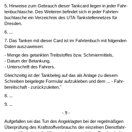
5. Hin­wei­se zum Ge­brauch die­ser Tank­card lie­gen in je­der Fahr­
ten­buch­ta­sche. Des Wei­te­ren be­fin­det sich in je­der Fahr­ten­
buch­ta­sche ein Ver­zeich­nis des UTA-Tank­stel­len­net­zes für
Dres­den.
6. ...
7. Das Tan­ken mit die­ser Card ist im Fahr­ten­buch mit fol­gen­den
Da­ten aus­zu­wei­sen:
- Men­ge des ge­tank­ten Treib­stof­fes bzw. Schmier­mit­tels,
- Da­tum der Be­tan­kung,
- Un­ter­schrift des Fah­rers.
Gleich­zei­tig ist der Tank­be­leg auf das als An­la­ge zu die­sem
Schrei­ben bei­ge­leg­te For­mu­lar auf­zu­kle­ben und dem ... - Fahr­
be­reit­schaft - zurück­zu­lei­ten."
8. ...
9. ...
- 9 -
Auf­ge­fal­len sei das Tun des An­ge­klag­ten bei der re­gelmäßigen
Über­prüfung des Kraft­stoff­ver­brauchs der ein­zel­nen Dienst­fahr­