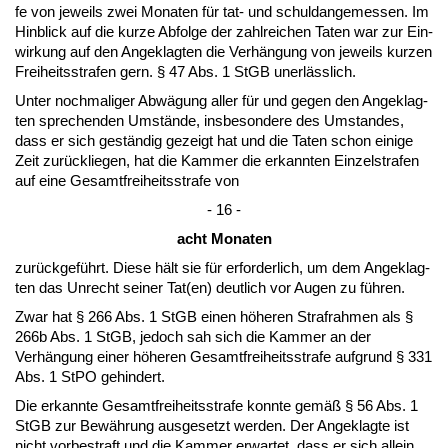
fe von je­weils zwei Mo­na­ten für tat- und schuld­an­ge­mes­sen. Im
Hin­blick auf die kur­ze Ab­fol­ge der zahl­rei­chen Ta­ten war zur Ein­
wir­kung auf den An­ge­klag­ten die Verhängung von je­weils kur­zen
Frei­heits­stra­fen gern. § 47 Abs. 1 StGB un­erläss­lich.
Un­ter noch­ma­li­ger Abwägung al­ler für und ge­gen den An­ge­klag­
ten spre­chen­den Umstände, ins­be­son­de­re des Um­stan­des,
dass er sich geständig ge­zeigt hat und die Ta­ten schon ei­ni­ge
Zeit zurück­lie­gen, hat die Kam­mer die er­kann­ten Ein­zel­stra­fen
auf ei­ne Ge­samt­frei­heits­stra­fe von
- 16 -
acht Mo­na­ten
zurück­geführt. Die­se hält sie für er­for­der­lich, um dem An­ge­klag­
ten das Un­recht sei­ner Tat(en) deut­lich vor Au­gen zu führen.
Zwar hat § 266 Abs. 1 StGB ei­nen höhe­ren Straf­rah­men als §
266b Abs. 1 StGB, je­doch sah sich die Kam­mer an der
Verhängung ei­ner höhe­ren Ge­samt­frei­heits­stra­fe auf­grund § 331
Abs. 1 St­PO ge­hin­dert.
Die er­kann­te Ge­samt­frei­heits­stra­fe konn­te gemäß § 56 Abs. 1
StGB zur Bewährung aus­ge­setzt wer­den. Der An­ge­klag­te ist
nicht vor­be­straft und die Kam­mer er­war­tet, dass er sich al­lein