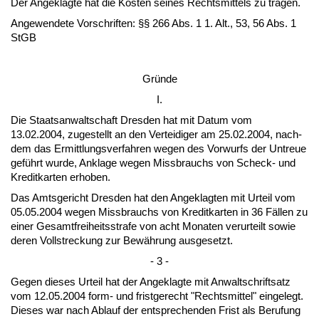
Der An­ge­klag­te hat die Kos­ten sei­nes Rechts­mit­tels zu tra­gen.
An­ge­wen­de­te Vor­schrif­ten: §§ 266 Abs. 1 1. Alt., 53, 56 Abs. 1
StGB
Gründe
I.
Die Staats­an­walt­schaft Dres­den hat mit Da­tum vom
13.02.2004, zu­ge­stellt an den Ver­tei­di­ger am 25.02.2004, nach­
dem das Er­mitt­lungs­ver­fah­ren we­gen des Vor­wurfs der Un­treue
geführt wur­de, An­kla­ge we­gen Miss­brauchs von Scheck- und
Kre­dit­kar­ten er­ho­ben.
Das Amts­ge­richt Dres­den hat den An­ge­klag­ten mit Ur­teil vom
05.05.2004 we­gen Miss­brauchs von Kre­dit­kar­ten in 36 Fällen zu
ei­ner Ge­samt­frei­heits­stra­fe von acht Mo­na­ten ver­ur­teilt so­wie
de­ren Voll­stre­ckung zur Bewährung aus­ge­setzt.
- 3 -
Ge­gen die­ses Ur­teil hat der An­ge­klag­te mit An­walt­schrift­satz
vom 12.05.2004 form- und frist­ge­recht "Rechts­mit­tel" ein­ge­legt.
Die­ses war nach Ab­lauf der ent­spre­chen­den Frist als Be­ru­fung