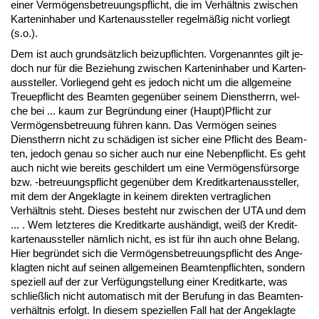
ei­ner Vermögens­be­treu­ungs­pflicht, die im Verhält­nis zwi­schen
Kar­ten­in­ha­ber und Kar­ten­aus­stel­ler re­gelmäßig nicht vor­liegt
(s.o.).
Dem ist auch grundsätz­lich bei­zu­pflich­ten. Vor­ge­nann­tes gilt je­
doch nur für die Be­zie­hung zwi­schen Kar­ten­in­ha­ber und Kar­ten­
aus­stel­ler. Vor­lie­gend geht es je­doch nicht um die all­ge­mei­ne
Treue­pflicht des Be­am­ten ge­genüber sei­nem Dienst­herrn, wel­
che bei ... kaum zur Be­gründung ei­ner (Haupt)Pflicht zur
Vermögens­be­treu­ung führen kann. Das Vermögen sei­nes
Dienst­herrn nicht zu schädi­gen ist si­cher ei­ne Pflicht des Be­am­
ten, je­doch ge­nau so si­cher auch nur ei­ne Ne­ben­pflicht. Es geht
auch nicht wie be­reits ge­schil­dert um ei­ne Vermögensfürsor­ge
bzw. -be­treu­ungs­pflicht ge­genüber dem Kre­dit­kar­ten­aus­stel­ler,
mit dem der An­ge­klag­te in kei­nem di­rek­ten ver­trag­li­chen
Verhält­nis steht. Die­ses be­steht nur zwi­schen der UTA und dem
... . Wem letz­te­res die Kre­dit­kar­te aushändigt, weiß der Kre­dit­
kar­ten­aus­stel­ler nämlich nicht, es ist für ihn auch oh­ne Be­lang.
Hier be­gründet sich die Vermögens­be­treu­ungs­pflicht des An­ge­
klag­ten nicht auf sei­nen all­ge­mei­nen Be­am­ten­pflich­ten, son­dern
spe­zi­ell auf der zur Verfügung­stel­lung ei­ner Kre­dit­kar­te, was
schließlich nicht au­to­ma­tisch mit der Be­ru­fung in das Be­am­ten­
verhält­nis er­folgt. In die­sem spe­zi­el­len Fall hat der An­ge­klag­te