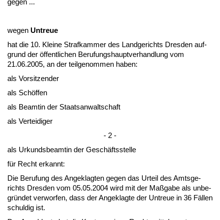
ge­gen ...
we­gen
Un­treue
hat die 10. Klei­ne Straf­kam­mer des Land­ge­richts Dres­den auf­
grund der öffent­li­chen Be­ru­fungs­haupt­ver­hand­lung vom
21.06.2005, an der teil­ge­nom­men ha­ben:
als Vor­sit­zen­der
als Schöffen
als Be­am­tin der Staats­an­walt­schaft
als Ver­tei­di­ger
- 2 -
als Ur­kunds­be­am­tin der Geschäfts­stel­le
für Recht er­kannt:
Die Be­ru­fung des An­ge­klag­ten ge­gen das Ur­teil des Amts­ge­
richts Dres­den vom 05.05.2004 wird mit der Maßga­be als un­be­
gründet ver­wor­fen, dass der An­ge­klag­te der Un­treue in 36 Fällen
schul­dig ist.