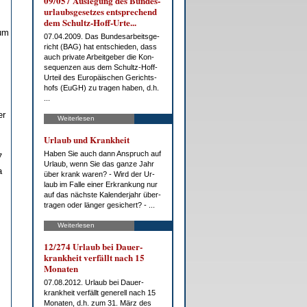
09/057 Aus­le­gung des Bun­des­
ur­laubs­ge­set­zes ent­spre­chend
dem Schultz-Hoff-Ur­te...
zum
07.04.2009. Das Bun­des­ar­beits­ge­
richt (BAG) hat ent­schie­den, dass
auch pri­va­te Ar­beit­ge­ber die Kon­
se­quen­zen aus dem Schultz-Hoff-
Ur­teil des Eu­ro­päi­schen Ge­richts­
hofs (EuGH) zu tra­gen ha­ben, d.h.
...
er
Weiterlesen
Ur­laub und Krank­heit
Ha­ben Sie auch dann An­spruch auf
7
Ur­laub, wenn Sie das gan­ze Jahr
a
über krank wa­ren? - Wird der Ur­
laub im Fal­le ei­ner Er­kran­kung nur
auf das nächs­te Ka­len­der­jahr über­
tra­gen oder län­ger ge­si­chert? - ...
Weiterlesen
12/274 Ur­laub bei Dau­er­
krank­heit ver­fällt nach 15
Mo­na­ten
07.08.2012. Ur­laub bei Dau­er­
krank­heit ver­fällt ge­ne­rell nach 15
Mo­na­ten, d.h. zum 31. März des