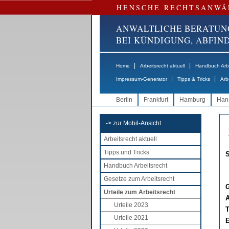
HENSCHE RECHTSANWÄ
ANWALTLICHE BERATUN
BEI KÜNDIGUNG, ABFI
|
|
Home
Arbeitsrecht aktuell
Handbuch Arbe
|
|
Impressum-Generator
Tipps & Tricks
Arb
Berlin
Frankfurt
Hamburg
Han
-> zur Mobil-Ansicht
Arbeitsrecht aktuell
Tipps und Tricks
S
Handbuch Arbeitsrecht
Gesetze zum Arbeitsrecht
G
Urteile zum Arbeitsrecht
A
Urteile 2023
T
Urteile 2021
E