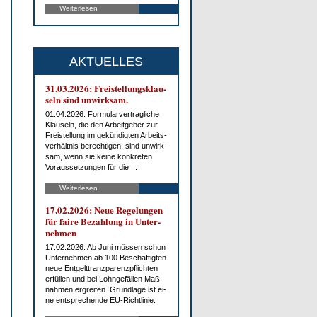
Weiterlesen
AKTUELLES
31.03.2026: Frei­stel­lungs­klau­
seln sind un­wirk­sam.
01.04.2026. For­mu­lar­ver­trag­li­che
Klau­seln, die den Ar­beit­ge­ber zur
Frei­stel­lung im ge­kün­dig­ten Ar­beits­
ver­hält­nis be­rech­ti­gen, sind un­wirk­
sam, wenn sie kei­ne kon­kre­ten
Vor­aus­set­zun­gen für die ...
Weiterlesen
17.02.2026: Neue Re­ge­lun­gen
für fai­re Be­zah­lung in Un­ter­
neh­men
17.02.2026. Ab Ju­ni müs­sen schon
Un­ter­neh­men ab 100 Be­schäf­tig­ten
neue Ent­gelt­tranz­pa­renz­pflich­ten
er­fül­len und bei Lohn­ge­fäl­len Maß­
nah­men er­grei­fen. Grund­la­ge ist ei­
ne ent­spre­chen­de EU-Richt­li­nie.