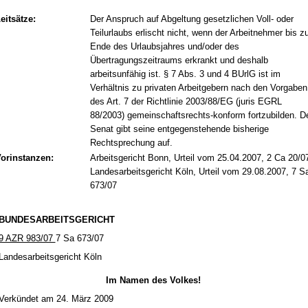
eitsätze:
Der Anspruch auf Abgeltung gesetzlichen Voll- oder
Teilurlaubs erlischt nicht, wenn der Arbeitnehmer bis 
Ende des Urlaubsjahres und/oder des
Übertragungszeitraums erkrankt und deshalb
arbeitsunfähig ist. § 7 Abs. 3 und 4 BUrlG ist im
Verhältnis zu privaten Arbeitgebern nach den Vorgaben
des Art. 7 der Richtlinie 2003/88/EG (juris EGRL
88/2003) gemeinschaftsrechts-konform fortzubilden. D
Senat gibt seine entgegenstehende bisherige
Rechtsprechung auf.
orinstanzen:
Arbeitsgericht Bonn, Urteil vom 25.04.2007, 2 Ca 20/0
Landesarbeitsgericht Köln, Urteil vom 29.08.2007, 7 S
673/07
BUN­DES­AR­BEITS­GERICHT
9 AZR 983/07
7 Sa 673/07
Lan­des­ar­beits­ge­richt Köln
Im Na­men des Vol­kes!
Verkündet am 24. März 2009