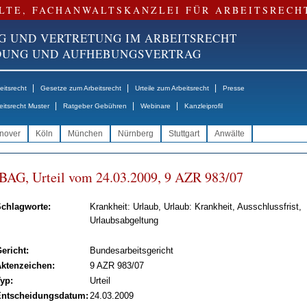
LTE, FACHANWALTSKANZLEI FÜR ARBEITSRECH
G UND VERTRETUNG IM ARBEITSRECHT
NDUNG UND AUFHEBUNGSVERTRAG
|
|
|
itsrecht
Gesetze zum Arbeitsrecht
Urteile zum Arbeitsrecht
Presse
|
|
|
eitsrecht Muster
Ratgeber Gebühren
Webinare
Kanzleiprofil
nover
Köln
München
Nürnberg
Stuttgart
Anwälte
BAG, Ur­teil vom 24.03.2009, 9 AZR 983/07
chlagworte:
Krankheit: Urlaub, Urlaub: Krankheit, Ausschlussfrist,
Urlaubsabgeltung
ericht:
Bundesarbeitsgericht
ktenzeichen:
9 AZR 983/07
yp:
Urteil
ntscheidungsdatum:
24.03.2009