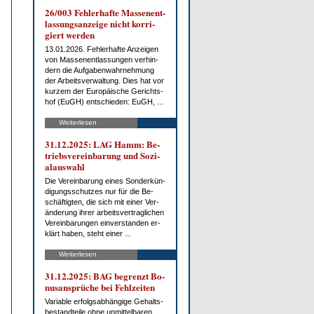
26/003 Feh­ler­haf­te Mas­sen­ent­
las­sungs­an­zei­ge nicht kor­ri­
giert wer­den
13.01.2026. Feh­ler­haf­te An­zei­gen
von Mas­sen­ent­las­sun­gen ver­hin­
dern die Auf­ga­ben­wahr­neh­mung
der Ar­beits­ver­wal­tung. Dies hat vor
kur­zem der Eu­ro­päi­sche Ge­richts­
hof (EuGH) ent­schie­den: EuGH, ...
Weiterlesen
31.12.2025: LAG Hamm: Be­
triebs­ver­ein­ba­rung und So­zi­
al­aus­wahl
Die Ver­ein­ba­rung ei­nes Son­der­kün­
di­gungs­schut­zes nur für die Be­
schäf­tig­ten, die sich mit ei­ner Ver­
än­de­rung ih­rer ar­beits­ver­trag­li­chen
Ver­ein­ba­run­gen ein­ver­stan­den er­
klärt ha­ben, steht ei­ner ...
Weiterlesen
31.12.2025: BAG be­grenzt Bo­
nus­an­sprü­che bei Fehl­zei­ten
Va­ria­ble er­folgs­ab­hän­gi­ge Ge­halts­
be­stand­tei­le oh­ne un­mit­tel­ba­ren