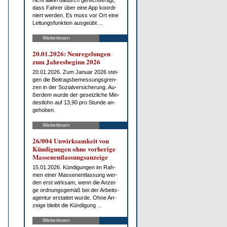
nicht al­lein da­durch ge­recht­fer­tigt,
dass Fah­rer über ei­ne App ko­or­di­
niert wer­den. Es muss vor Ort ei­ne
Lei­tungs­funk­ti­on aus­ge­übt ...
Weiterlesen
20.01.2026: Neu­re­ge­lun­gen
zum Jah­res­be­ginn 2026
20.01.2026. Zum Ja­nu­ar 2026 stei­
gen die Bei­trags­be­mes­sungs­gren­
zen in der So­zi­al­ver­si­che­rung. Au­
ßer­dem wur­de der ge­setz­li­che Min­
dest­lohn auf 13,90 pro St­un­de an­
ge­ho­ben.
Weiterlesen
26/004 Un­wirk­sam­keit von
Kün­di­gun­gen oh­ne vor­he­ri­ge
Mas­sen­ent­las­sungs­an­zei­ge
15.01.2026. Kün­di­gun­gen im Rah­
men ei­ner Mas­sen­ent­las­sung wer­
den erst wirk­sam, wenn die An­zei­
ge ord­nungs­ge­mäß bei der Ar­beits­
agen­tur er­stat­tet wur­de. Oh­ne An­
zei­ge bleibt die Kün­di­gung ...
Weiterlesen