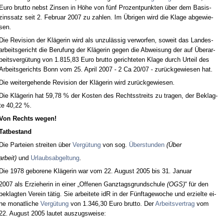
Eu­ro brut­to nebst Zin­sen in Höhe von fünf Pro­zent­punk­ten über dem Ba­sis­
zins­satz seit 2. Fe­bru­ar 2007 zu zah­len. Im Übri­gen wird die Kla­ge ab­ge­wie­
sen.
Die Re­vi­si­on der Kläge­rin wird als un­zulässig ver­wor­fen, so­weit das Lan­des­
ar­beits­ge­richt die Be­ru­fung der Kläge­rin ge­gen die Ab­wei­sung der auf Übe­r­ar­
beits­vergütung von 1.815,83 Eu­ro brut­to ge­rich­te­ten Kla­ge durch Ur­teil des
Ar­beits­ge­richts Bonn vom 25. April 2007 - 2 Ca 20/07 - zurück­ge­wie­sen hat.
Die wei­ter­ge­hen­de Re­vi­si­on der Kläge­rin wird zurück­ge­wie­sen.
Die Kläge­rin hat 59,78 % der Kos­ten des Rechts­streits zu tra­gen, der Be­klag­
te 40,22 %.
Von Rechts we­gen!
Tat­be­stand
Die Par­tei­en strei­ten über
Vergütung
von sog.
Über­stun­den
(Über
ar­beit)
und
Ur­laubs­ab­gel­tung
.
Die 1978 ge­bo­re­ne Kläge­rin war vom 22. Au­gust 2005 bis 31. Ja­nu­ar
2007 als Er­zie­he­rin in ei­ner „Of­fe­nen Ganz­tags­grund­schu­le
(OGS)
“ für den
be­klag­ten Ver­ein tätig. Sie ar­bei­te­te idR in der Fünf­ta­ge­wo­che und er­ziel­te ei­
ne mo­nat­li­che
Vergütung
von 1.346,30 Eu­ro brut­to. Der
Ar­beits­ver­trag
vom
22. Au­gust 2005 lau­tet aus­zugs­wei­se: