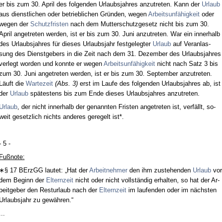
er bis zum 30. April des fol­gen­den Ur­laubs­jah­res an­zu­tre­ten. Kann der
Ur­laub
aus dienst­li­chen oder be­trieb­li­chen Gründen, we­gen
Ar­beits­unfähig­keit
oder
we­gen der
Schutz­fris­ten
nach dem Mut­ter­schutz­ge­setz nicht bis zum 30.
April an­ge­tre­ten wer­den, ist er bis zum 30. Ju­ni an­zu­tre­ten. War ein in­ner­halb
des Ur­laubs­jah­res für die­ses Ur­laubs­jahr fest­ge­leg­ter
Ur­laub
auf Ver­an­las­
sung des Dienst­ge­bers in die Zeit nach dem 31. De­zem­ber des Ur­laubs­jah­res
ver­legt wor­den und konn­te er we­gen
Ar­beits­unfähig­keit
nicht nach Satz 3 bis
zum 30. Ju­ni an­ge­tre­ten wer­den, ist er bis zum 30. Sep­tem­ber an­zu­tre­ten.
Läuft die
War­te­zeit
(Abs. 3)
erst im Lau­fe des fol­gen­den Ur­laubs­jah­res ab, ist
der
Ur­laub
spätes­tens bis zum En­de die­ses Ur­laubs­jah­res an­zu­tre­ten.
Ur­laub
, der nicht in­ner­halb der ge­nann­ten Fris­ten an­ge­tre­ten ist, verfällt, so­
weit ge­setz­lich nichts an­de­res ge­re­gelt ist*.
- 5 -
Fußno­te:
∗§ 17 BErzGG lau­tet: „Hat der
Ar­beit­neh­mer
den ihm zu­ste­hen­den
Ur­laub
vor
dem Be­ginn der
El­tern­zeit
nicht oder nicht vollständig er­hal­ten, so hat der Ar­
beit­ge­ber den Rest­ur­laub nach der
El­tern­zeit
im lau­fen­den oder im nächs­ten
Ur­laubs­jahr zu gewähren.“
...