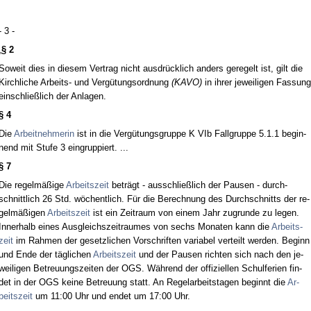
- 3 -
„
§ 2
So­weit dies in die­sem Ver­trag nicht aus­drück­lich an­ders ge­re­gelt ist, gilt die
Kirch­li­che Ar­beits- und Vergütungs­ord­nung
(KA­VO)
in ih­rer je­wei­li­gen Fas­sung
ein­sch­ließlich der An­la­gen.
§ 4
Die
Ar­beit­neh­me­rin
ist in die Vergütungs­grup­pe K VIb Fall­grup­pe 5.1.1 be­gin­
nend mit Stu­fe 3 ein­grup­piert. ...
§ 7
Die re­gelmäßige
Ar­beits­zeit
beträgt - aus­sch­ließlich der Pau­sen - durch­
schnitt­lich 26 Std. wöchent­lich. Für die Be­rech­nung des Durch­schnitts der re­
gelmäßigen
Ar­beits­zeit
ist ein Zeit­raum von ei­nem Jahr zu­grun­de zu le­gen.
In­ner­halb ei­nes Aus­gleichs­zeit­rau­mes von sechs Mo­na­ten kann die
Ar­beits­
zeit
im Rah­men der ge­setz­li­chen Vor­schrif­ten va­ria­bel ver­teilt wer­den. Be­ginn
und En­de der tägli­chen
Ar­beits­zeit
und der Pau­sen rich­ten sich nach den je­
wei­li­gen Be­treu­ungs­zei­ten der OGS. Während der of­fi­zi­el­len Schul­fe­ri­en fin­
det in der OGS kei­ne Be­treu­ung statt. An Re­gel­ar­beits­ta­gen be­ginnt die
Ar­
beits­zeit
um 11:00 Uhr und en­det um 17:00 Uhr.