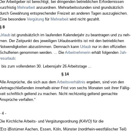
Der Ar­beit­ge­ber ist be­rech­tigt, bei drin­gen­den be­trieb­li­chen Er­for­der­nis­sen
kurz­fris­tig
Mehr­ar­beit
an­zu­ord­nen. Mehr­ar­beits­stun­den sind grundsätz­lich
durch Gewährung ent­spre­chen­der Frei­zeit an an­de­ren Ta­gen aus­zu­glei­chen.
Ei­ne be­son­de­re
Vergütung
für
Mehr­ar­beit
wird nicht ge­zahlt.
§ 8
Ur­laub
ist grundsätz­lich im lau­fen­den Ka­len­der­jahr zu be­an­tra­gen und zu neh­
men. Der Zeit­punkt des je­wei­li­gen Ur­laubs­an­tritts ist mit den be­trieb­li­chen
Not­wen­dig­kei­ten ab­zu­stim­men. Dem­nach kann
Ur­laub
nur in den of­fi­zi­el­len
Schul­fe­ri­en ge­nom­men wer­den. ... Die
Ar­beit­neh­me­rin
erhält fol­gen­den
Jah­
res­ur­laub
:
l bis zum voll­ende­ten 30. Le­bens­jahr 26 Ar­beits­ta­ge ...
§ 14
Al­le Ansprüche, die sich aus dem
Ar­beits­verhält­nis
er­ge­ben, sind von den
Ver­trag­schließen­den in­ner­halb ei­ner Frist von sechs Mo­na­ten seit ih­rer Fällig­
keit schrift­lich gel­tend zu ma­chen. Nicht recht­zei­tig gel­tend ge­mach­te
Ansprüche ver­fal­len.“
- 4 -
Die Kirch­li­che Ar­beits- und Vergütungs­ord­nung
(KA­VO)
für die
(Erz-)Bistümer Aa­chen, Es­sen, Köln, Müns­ter (nord­rhein-westfäli­scher Teil)