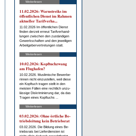
Weiterlesen
11.02.2026: Warn­streiks im
öf­fent­li­chen Dienst im Rah­men
ak­tu­el­ler Ta­rif­ver­ha...
11.02.2026 Im öf­fent­li­chen Dienst
fin­den der­zeit er­neut Ta­rif­ver­hand­
lun­gen zwi­schen den zu­stän­di­gen
Ge­werk­schaf­ten und den je­wei­li­gen
Ar­beit­ge­ber­ver­tre­tun­gen statt.
Weiterlesen
10.02.2026: Kopf­tuch­zwang
am Flug­ha­fen?
10.02.2026. Mus­li­mi­sche Be­wer­be­
rin­nen nicht ein­zu­stel­len, weil die­se
ein Kopf­tuch tra­gen stellt in den
meis­ten Fäl­len ei­ne recht­lich un­zu­
läs­si­ge Dis­kri­mi­nie­rung dar, da das
Tra­gen ei­nes Kopf­tuchs ...
Weiterlesen
03.02.2026: Oh­ne ört­li­che Be­
triebs­lei­tung kein Be­triebs­rat
03.02.2026. Die Bil­dung ei­nes Be­
triebs­rats bei Lie­fer­diens­ten ist