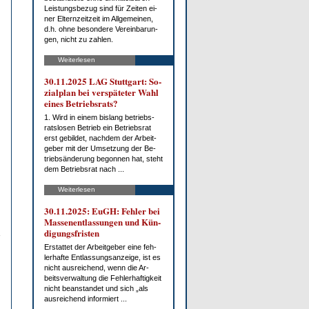
Leis­tungs­be­zug sind für Zei­ten ei­
ner El­tern­zeit­zeit im All­ge­mei­nen,
d.h. oh­ne be­son­de­re Ver­ein­ba­run­
gen, nicht zu zah­len.
Weiterlesen
30.11.2025 LAG Stutt­gart: So­
zi­al­plan bei ver­spä­te­ter Wahl
ei­nes Be­triebs­rats?
1. Wird in ei­nem bis­lang be­triebs­
rats­lo­sen Be­trieb ein Be­triebs­rat
erst ge­bil­det, nach­dem der Ar­beit­
ge­ber mit der Um­set­zung der Be­
trieb­s­än­de­rung be­gon­nen hat, steht
dem Be­triebs­rat nach ...
Weiterlesen
30.11.2025: EuGH: Feh­ler bei
Mas­sen­ent­las­sun­gen und Kün­
di­gungs­fris­ten
Er­stat­tet der Ar­beit­ge­ber ei­ne feh­
ler­haf­te Ent­las­sungs­an­zei­ge, ist es
nicht aus­rei­chend, wenn die Ar­
beits­ver­wal­tung die Feh­ler­haf­tig­keit
nicht be­an­stan­det und sich „als
aus­rei­chend in­for­miert ...