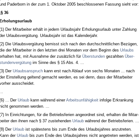
und Pa­der­born in der zum 1. Ok­to­ber 2005 be­schlos­se­nen Fas­sung sieht vor:
„
§ 36
Er­ho­lungs­ur­laub
(1) Der Mit­ar­bei­ter erhält in je­dem Ur­laubs­jahr Er­ho­lungs­ur­laub un­ter Zah­lung
der Ur­laubs­vergütung. Ur­laubs­jahr ist das Ka­len­der­jahr.
(2) Die Ur­laubs­vergütung be­misst sich nach den durch­schnitt­li­chen Bezügen,
die der Mit­ar­bei­ter in den letz­ten drei Mo­na­ten vor dem Be­ginn des
Ur­laubs
er­hal­ten hat, mit Aus­nah­me der zusätz­lich für
Über­stun­den
ge­zahl­ten
Über­
stun­den­vergütung
im Sin­ne des § 15 Abs. 4. ...
(3) Der
Ur­laubs­an­spruch
kann erst nach Ab­lauf von sechs Mo­na­ten ... nach
der Ein­stel­lung gel­tend ge­macht wer­den, es sei denn, dass der Mit­ar­bei­ter
vor­her aus­schei­det.
...
(6) ... Der
Ur­laub
kann während ei­ner
Ar­beits­unfähig­keit
in­fol­ge Er­kran­kung
nicht ge­nom­men wer­den. ...
(7) In Ein­rich­tun­gen, für die Be­triebs­fe­ri­en an­ge­ord­net sind, er­hal­ten die Mit­ar­
bei­ter den ih­nen nach § 37 zu­ste­hen­den
Ur­laub
während der Be­triebs­fe­ri­en. ...
(8) Der
Ur­laub
ist spätes­tens bis zum En­de des Ur­laubs­jah­res an­zu­tre­ten.
Kann der
Ur­laub
bis zum En­de des Ur­laubs­jah­res nicht an­ge­tre­ten wer­den, ist