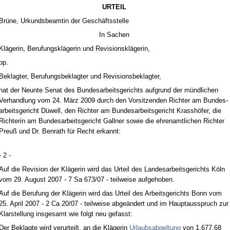
UR­TEIL
Brüne, Ur­kunds­be­am­tin der Geschäfts­stel­le
In Sa­chen
Kläge­rin, Be­ru­fungskläge­rin und Re­vi­si­onskläge­rin,
pp.
Be­klag­ter, Be­ru­fungs­be­klag­ter und Re­vi­si­ons­be­klag­ter,
hat der Neun­te Se­nat des Bun­des­ar­beits­ge­richts auf­grund der münd­li­chen
Ver­hand­lung vom 24. März 2009 durch den Vor­sit­zen­den Rich­ter am Bun­des­
ar­beits­ge­richt Düwell, den Rich­ter am Bun­des­ar­beits­ge­richt Krasshöfer, die
Rich­te­rin am Bun­des­ar­beits­ge­richt Gall­ner so­wie die eh­ren­amt­li­chen Rich­ter
Preuß und Dr. Ben­rath für Recht er­kannt:
- 2 -
Auf die Re­vi­si­on der Kläge­rin wird das Ur­teil des Lan­des­ar­beits­ge­richts Köln
vom 29. Au­gust 2007 - 7 Sa 673/07 - teil­wei­se auf­ge­ho­ben.
Auf die Be­ru­fung der Kläge­rin wird das Ur­teil des Ar­beits­ge­richts Bonn vom
25. April 2007 - 2 Ca 20/07 - teil­wei­se ab­geändert und im Haupt­aus­spruch zur
Klar­stel­lung ins­ge­samt wie folgt neu ge­fasst:
Der Be­klag­te wird ver­ur­teilt, an die Kläge­rin
Ur­laubs­ab­gel­tung
von 1.677,68