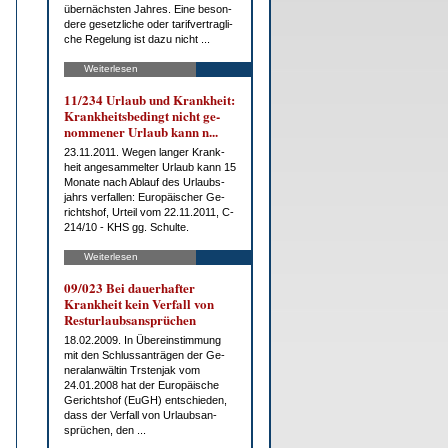
über­nächs­ten Jah­res. Ei­ne be­son­
de­re ge­setz­li­che oder ta­rif­ver­trag­li­
che Re­ge­lung ist da­zu nicht ...
Weiterlesen
11/234 Ur­laub und Krank­heit:
Krank­heits­be­dingt nicht ge­
nom­me­ner Ur­laub kann n...
23.11.2011. We­gen lan­ger Krank­
heit an­ge­sam­mel­ter Ur­laub kann 15
Mo­na­te nach Ab­lauf des Ur­laubs­
jahrs ver­fal­len: Eu­ro­päi­scher Ge­
richts­hof, Ur­teil vom 22.11.2011, C-
214/10 - KHS gg. Schul­te.
Weiterlesen
09/023 Bei dau­er­haf­ter
Krank­heit kein Ver­fall von
Rest­ur­laubs­an­sprü­chen
18.02.2009. In Über­ein­stim­mung
mit den Schluss­an­trä­gen der Ge­
ne­ral­an­wäl­tin Trs­ten­jak vom
24.01.2008 hat der Eu­ro­päi­sche
Ge­richts­hof (EuGH) ent­schie­den,
dass der Ver­fall von Ur­laubs­an­
sprü­chen, den ...