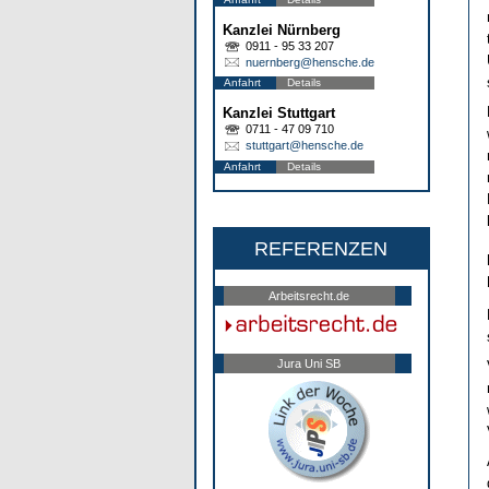
Kanzlei Nürnberg
0911 - 95 33 207
nuernberg@hensche.de
Anfahrt
Details
Kanzlei Stuttgart
0711 - 47 09 710
stuttgart@hensche.de
Anfahrt
Details
REFERENZEN
Arbeitsrecht.de
Jura Uni SB