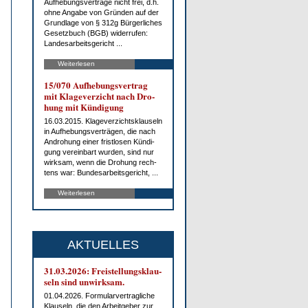
Auf­he­bungs­ver­trä­ge nicht frei, d.h.
oh­ne An­ga­be von Grün­den auf der
Grund­la­ge von § 312g Bür­ger­li­ches
Ge­setz­buch (BGB) wi­der­ru­fen:
Lan­des­ar­beits­ge­richt ...
Weiterlesen
15/070 Auf­he­bungs­ver­trag
mit Kla­ge­ver­zicht nach Dro­
hung mit Kün­di­gung
16.03.2015. Kla­ge­ver­zichts­klau­seln
in Auf­he­bungs­ver­trä­gen, die nach
An­dro­hung ei­ner frist­lo­sen Kün­di­
gung ver­ein­bart wur­den, sind nur
wirk­sam, wenn die Dro­hung rech­
tens war: Bun­des­ar­beits­ge­richt, ...
Weiterlesen
AKTUELLES
31.03.2026: Frei­stel­lungs­klau­
seln sind un­wirk­sam.
01.04.2026. For­mu­lar­ver­trag­li­che
Klau­seln, die den Ar­beit­ge­ber zur