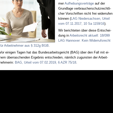
mer
Auf­he­bungs­ver­trä­ge
auf der
Grund­la­ge ver­brau­cher­schutz­recht­li­
cher Vor­schrif­ten nicht frei wi­der­ru­fen
kön­nen (
LAG Nie­der­sach­sen, Ur­teil
vom 07.11.2017, 10 Sa 1159/16
).
Wir be­rich­te­ten über die­se Ent­schei­
dung in
Ar­beits­recht ak­tu­ell: 18/099
LAG Han­no­ver: Kein Wi­der­rufs­recht
für Ar­beit­neh­mer aus § 312g BGB
.
Vor ei­ni­gen Ta­gen hat das Bun­des­ar­beits­ge­richt (BAG) über den Fall mit ei­
nem über­ra­schen­den Er­geb­nis ent­schie­den, näm­lich zu­guns­ten der Ar­beit­
neh­me­rin:
BAG, Ur­teil vom 07.02.2019, 6 AZR 75/18
.