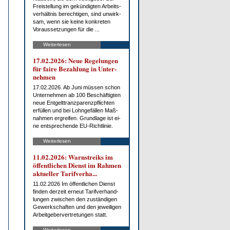
Frei­stel­lung im ge­kün­dig­ten Ar­beits­
ver­hält­nis be­rech­ti­gen, sind un­wirk­
sam, wenn sie kei­ne kon­kre­ten
Vor­aus­set­zun­gen für die ...
Weiterlesen
17.02.2026: Neue Re­ge­lun­gen
für fai­re Be­zah­lung in Un­ter­
neh­men
17.02.2026. Ab Ju­ni müs­sen schon
Un­ter­neh­men ab 100 Be­schäf­tig­ten
neue Ent­gelt­tranz­pa­renz­pflich­ten
er­fül­len und bei Lohn­ge­fäl­len Maß­
nah­men er­grei­fen. Grund­la­ge ist ei­
ne ent­spre­chen­de EU-Richt­li­nie.
Weiterlesen
11.02.2026: Warn­streiks im
öf­fent­li­chen Dienst im Rah­men
ak­tu­el­ler Ta­rif­ver­ha...
11.02.2026 Im öf­fent­li­chen Dienst
fin­den der­zeit er­neut Ta­rif­ver­hand­
lun­gen zwi­schen den zu­stän­di­gen
Ge­werk­schaf­ten und den je­wei­li­gen
Ar­beit­ge­ber­ver­tre­tun­gen statt.
Weiterlesen