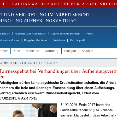
LTE, FACHANWALTSKANZLEI FÜR ARBEITSRECH
G UND VERTRETUNG IM ARBEITSRECHT
NDUNG UND AUFHEBUNGSVERTRAG
|
|
|
itsrecht
Gesetze zum Arbeitsrecht
Urteile zum Arbeitsrecht
Presse
|
|
|
eitsrecht Muster
Ratgeber Gebühren
Webinare
Kanzleiprofil
nover
Köln
München
Nürnberg
Stuttgart
Anwälte
ARBEITSRECHT AKTUELL // 19/037
Fair­ness­ge­bot bei Ver­hand­lun­gen über Auf­he­bungs­ver­t
ge
Ar­beit­ge­ber dür­fen kei­ne psy­chi­sche Druck­si­tua­ti­on schaf­fen, die Ar­beit­
neh­mern die freie und über­leg­te Ent­schei­dung über ei­nen Auf­he­bungs­
ver­trag er­heb­lich er­schwert: Bun­des­ar­beits­ge­richt, Ur­teil vom
07.02.2019, 6 AZR 75/18
11.02.2019.
En­de 2017 hat­te das
Lan­des­ar­beits­ge­richt (LAG) Nie­der­
sach­sen klar­ge­stellt, dass Ar­beit­neh­