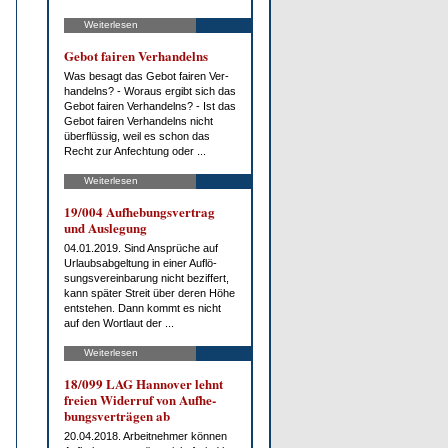
Weiterlesen
Ge­bot fai­ren Ver­han­delns
Was be­sagt das Ge­bot fai­ren Ver­
han­delns? - Wor­aus er­gibt sich das
Ge­bot fai­ren Ver­han­delns? - Ist das
Ge­bot fai­ren Ver­han­delns nicht
über­flüs­sig, weil es schon das
Recht zur An­fech­tung oder ...
Weiterlesen
19/004 Auf­he­bungs­ver­trag
und Aus­le­gung
04.01.2019. Sind An­sprü­che auf
Ur­laubs­ab­gel­tung in ei­ner Auf­lö­
sungs­ver­ein­ba­rung nicht be­zif­fert,
kann spä­ter Streit über de­ren Hö­he
ent­ste­hen. Dann kommt es nicht
auf den Wort­laut der ...
Weiterlesen
18/099 LAG Han­no­ver lehnt
frei­en Wi­der­ruf von Auf­he­
bungs­ver­trä­gen ab
20.04.2018. Ar­beit­neh­mer kön­nen