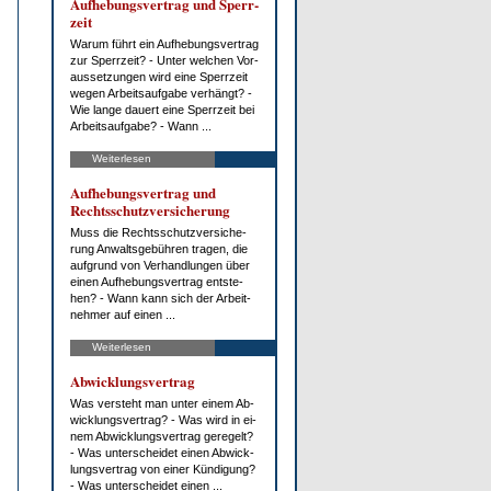
Auf­he­bungs­ver­trag und Sperr­
zeit
War­um führt ein Auf­he­bungs­ver­trag
zur Sperr­zeit? - Un­ter wel­chen Vor­
aus­set­zun­gen wird ei­ne Sperr­zeit
we­gen Ar­beits­auf­ga­be ver­hängt? -
Wie lan­ge dau­ert ei­ne Sperr­zeit bei
Ar­beits­auf­ga­be? - Wann ...
Weiterlesen
Auf­he­bungs­ver­trag und
Rechts­schutz­ver­si­che­rung
Muss die Rechts­schutz­ver­si­che­
rung An­walts­ge­büh­ren tra­gen, die
auf­grund von Ver­hand­lun­gen über
ei­nen Auf­he­bungs­ver­trag ent­ste­
hen? - Wann kann sich der Ar­beit­
neh­mer auf ei­nen ...
Weiterlesen
Ab­wick­lungs­ver­trag
Was ver­steht man un­ter ei­nem Ab­
wick­lungs­ver­trag? - Was wird in ei­
nem Ab­wick­lungs­ver­trag ge­re­gelt?
- Was un­ter­schei­det ei­nen Ab­wick­
lungs­ver­trag von ei­ner Kün­di­gung?
- Was un­ter­schei­det ei­nen ...