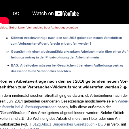
Video: Gebot fairen Verhandelns über Aufhebungsverträge
Können Ar­beits­verträge nach den seit 2016 gel­ten­den neu­en Vor­schrif­ten
zum Ver­brau­cher-Wi­der­rufs­recht wi­der­ru­fen wer­den?
Gespräch mit ei­ner ar­beits­unfähig er­krank­ten Ar­beit­neh­me­rin über ei­nen Auf­
he­bungs­ver­trag in der Pri­vat­woh­nung der Ar­beit­neh­me­rin
BAG: Ar­beit­ge­ber müssen bei Gesprächen über ei­nen Auf­he­bungs­ver­trag
das Ge­bot fai­ren Ver­han­delns be­ach­ten
Können Ar­beits­verträge nach den seit 2016 gel­ten­den neu­en Vor­
schrif­ten zum Ver­brau­cher-Wi­der­rufs­recht wi­der­ru­fen wer­den?
In dem nie­dersäch­si­schen Streit­fall ging es dar­um, ob Ar­beit­neh­mer nach der
seit Ju­ni 2014 gel­ten­den geänder­ten Ge­set­zes­la­ge mögli­cher­wei­se ein
Wi­der­
rufs­recht bei Auf­he­bungs­verträgen
ha­ben, falls die­se außer­halb der
"Geschäftsräume" des Ar­beit­ge­bers ab­ge­schlos­sen wer­den. Sol­che Ört­lich­
kei­ten sind z.B. die Woh­nung des Ar­beit­neh­mers, ein Ho­tel oder ei­ne An­
walts­kanz­lei (vgl.
§ 312g Abs.1 Bürger­li­ches Ge­setz­buch - BGB
in Verb. mit