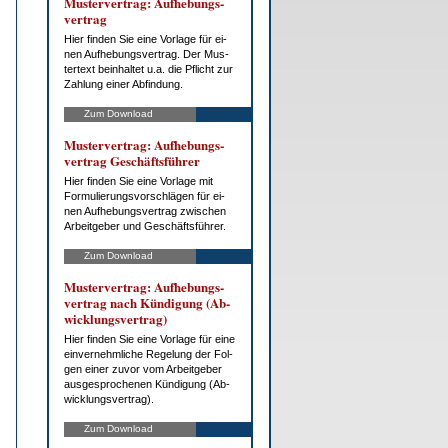
Mus­ter­ver­trag: Auf­he­bungs­
ver­trag
Hier fin­den Sie ei­ne Vor­la­ge für ei­
nen Auf­he­bungs­ver­trag. Der Mus­
ter­text be­inhal­tet u.a. die Pflicht zur
Zah­lung ei­ner Ab­fin­dung.
Zum Download
Mus­ter­ver­trag: Auf­he­bungs­
ver­trag Ge­schäfts­füh­rer
Hier fin­den Sie ei­ne Vor­la­ge mit
For­mu­lie­rungs­vor­schlä­gen für ei­
nen Auf­he­bungs­ver­trag zwi­schen
Ar­beit­ge­ber und Ge­schäfts­füh­rer.
Zum Download
Mus­ter­ver­trag: Auf­he­bungs­
ver­trag nach Kün­di­gung (Ab­
wick­lungs­ver­trag)
Hier fin­den Sie ei­ne Vor­la­ge für ei­ne
ein­ver­nehm­li­che Re­ge­lung der Fol­
gen ei­ner zu­vor vom Ar­beit­ge­ber
aus­ge­spro­che­nen Kün­di­gung (Ab­
wick­lungs­ver­trag).
Zum Download