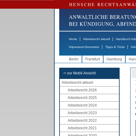
HENSCHE RECHTSANWÄ
ANWALTLICHE BERATUN
BEI KÜNDIGUNG, ABFI
|
|
Home
Arbeitsrecht aktuell
Handbuch Arbe
|
|
Impressum-Generator
Tipps & Tricks
Arb
Berlin
Frankfurt
Hamburg
Han
-> zur Mobil-Ansicht
Arbeitsrecht aktuell
Arbeitsrecht 2026
Arbeitsrecht 2025
Arbeitsrecht 2024
Arbeitsrecht 2023
Arbeitsrecht 2022
Arbeitsrecht 2021
Arbeitsrecht 2020