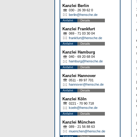
Kanzlei Berlin
030 - 26 39 62 0
berlin@hensche.de
Anfahrt
Details
Kanzlei Frankfurt
069 - 71 03 30 04
frankfurt@hensche.de
Anfahrt
Details
Kanzlei Hamburg
040 - 69 20 68 04
hamburg@hensche.de
Anfahrt
Details
Kanzlei Hannover
0511 - 89 97 701
hannover@hensche.de
Anfahrt
Details
Kanzlei Köln
0221 - 70 90 718
koeln@hensche.de
Anfahrt
Details
Kanzlei München
089 - 21 56 88 63
muenchen@hensche.de
Anfahrt
Details