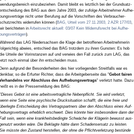
wen­dungs­be­reich ein­zu­be­zie­hen. Da­mit bleibt es letzt­lich bei der Grund­satz­
ent­schei­dung des BAG aus dem Jah­re 2003, der zu­fol­ge Ar­beit­neh­mer Auf­he­
bungs­verträge nicht un­ter Be­ru­fung auf die Vor­schrif­ten des Ver­brau­cher­
schutz­rechts wi­der­ru­fen können (
BAG, Ur­teil vom 27.11.2003, 2 AZR 177/03
,
wir be­rich­te­ten in
Ar­beits­recht ak­tu­ell: 03/07 Kein Wi­der­rufs­recht bei Auf­he­
bungs­verträgen
).
Während das LAG Nie­der­sach­sen die Kla­ge der be­trof­fe­nen Ar­beit­neh­me­rin
fol­ge­rich­tig ab­wies, ent­schied das BAG trotz­dem zu ih­ren Guns­ten: Es hob
die Ur­tei­le der Vor­in­stan­zen auf und ver­wies den Fall zurück zum LAG, das
jetzt noch ein­mal über ihn ent­schei­den muss.
Denn auf­grund der Be­son­der­hei­ten des hier vor­lie­gen­den Streit­falls war es
denk­bar, so die Er­fur­ter Rich­ter, dass die Ar­beit­ge­ber­sei­te das "
Ge­bot fai­ren
Ver­han­delns vor Ab­schluss des Auf­he­bungs­ver­trags
" ver­letzt hat­te. Da­zu
heißt es in der Pres­se­mel­dung des BAG:
"Die­ses Ge­bot ist ei­ne ar­beits­ver­trag­li­che Ne­ben­pflicht. Sie wird ver­letzt,
wenn ei­ne Sei­te ei­ne psy­chi­sche Druck­si­tua­ti­on schafft, die ei­ne freie und
über­leg­te Ent­schei­dung des Ver­trags­part­ners über den Ab­schluss ei­nes Auf­
he­bungs­ver­trags er­heb­lich er­schwert. Dies könn­te hier ins­be­son­de­re dann der
Fall sein, wenn ei­ne krank­heits­be­ding­te Schwäche der Kläge­rin be­wusst aus­
ge­nutzt wor­den wäre. Die Be­klag­te hätte dann Scha­dens­er­satz zu leis­ten.
Sie müss­te den Zu­stand her­stel­len, der oh­ne die Pflicht­ver­let­zung bestünde