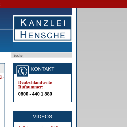
T
KONTAKT
rä­
Deutschlandweite
Rufnummer:
0800 - 440 1 880
VIDEOS