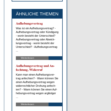
ÄHNLICHE THEMEN
Auf­he­bungs­ver­trag
Was ist ein Auf­he­bungs­ver­trag? -
Auf­he­bungs­ver­trag oder Kün­di­gung
- wor­in be­steht der Un­ter­schied?
Auf­he­bungs­ver­trag oder Ab­wick­
lungs­ver­trag - wor­in be­steht der
Un­ter­schied? - Auf­he­bungs­ver­trag
...
Weiterlesen
Auf­he­bungs­ver­trag und An­
fech­tung, Wi­der­ruf
Kann man ei­nen Auf­he­bungs­ver­
trag an­fech­ten? - Wann kön­nen Sie
ei­nen Auf­he­bungs­ver­trag we­gen
wi­der­recht­li­cher Dro­hung an­fech­
ten? - Wann kön­nen Sie ei­nen Auf­
he­bungs­ver­trag we­gen arg­lis­ti­ger
...
Weiterlesen