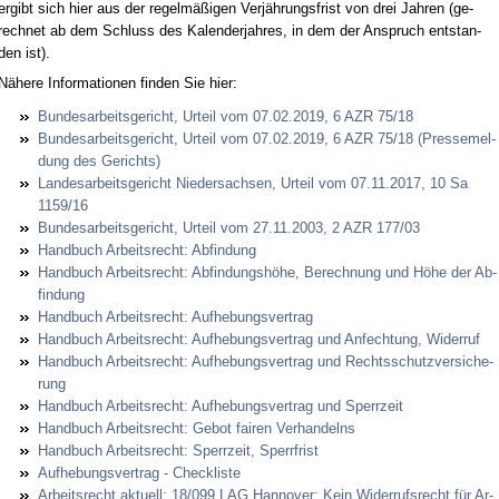
er­gibt sich hier aus der re­gelmäßigen Verjährungs­frist von drei Jah­ren (ge­
rech­net ab dem Schluss des Ka­len­der­jah­res, in dem der An­spruch ent­stan­
den ist).
Nähe­re In­for­ma­tio­nen fin­den Sie hier:
Bun­des­ar­beits­ge­richt, Ur­teil vom 07.02.2019, 6 AZR 75/18
Bun­des­ar­beits­ge­richt, Ur­teil vom 07.02.2019, 6 AZR 75/18 (Pres­se­mel­
dung des Ge­richts)
Lan­des­ar­beits­ge­richt Nie­der­sach­sen, Ur­teil vom 07.11.2017, 10 Sa
1159/16
Bun­des­ar­beits­ge­richt, Ur­teil vom 27.11.2003, 2 AZR 177/03
Hand­buch Ar­beits­recht: Ab­fin­dung
Hand­buch Ar­beits­recht: Ab­fin­dungshöhe, Be­rech­nung und Höhe der Ab­
fin­dung
Hand­buch Ar­beits­recht: Auf­he­bungs­ver­trag
Hand­buch Ar­beits­recht: Auf­he­bungs­ver­trag und An­fech­tung, Wi­der­ruf
Hand­buch Ar­beits­recht: Auf­he­bungs­ver­trag und Rechts­schutz­ver­si­che­
rung
Hand­buch Ar­beits­recht: Auf­he­bungs­ver­trag und Sperr­zeit
Hand­buch Ar­beits­recht: Ge­bot fai­ren Ver­han­delns
Hand­buch Ar­beits­recht: Sperr­zeit, Sperr­frist
Auf­he­bungs­ver­trag - Check­lis­te
Ar­beits­recht ak­tu­ell: 18/099 LAG Han­no­ver: Kein Wi­der­rufs­recht für Ar­