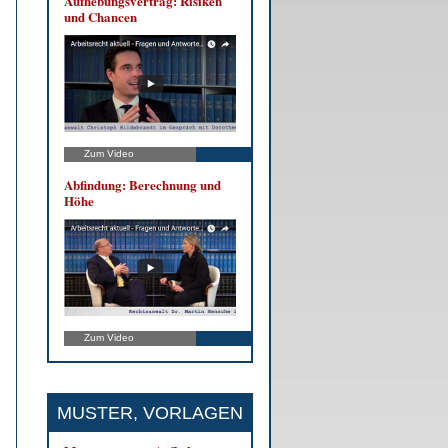
Auf­he­bungs­ver­trag: Ri­si­ken
und Chan­cen
Zum Video
Ab­fin­dung: Be­rech­nung und
Hö­he
Zum Video
MUSTER, VORLAGEN