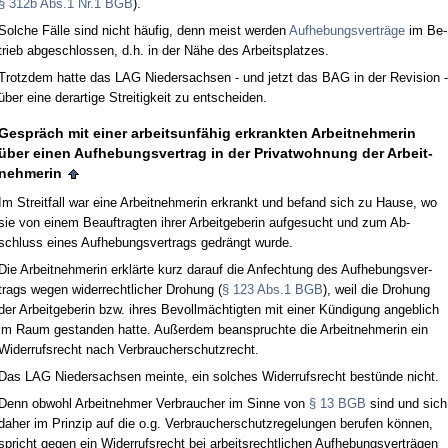
§ 312b Abs.1 Nr.1 BGB
).
Sol­che Fälle sind nicht häufig, denn meist wer­den
Auf­he­bungs­verträge
im Be­
trieb ab­ge­schlos­sen, d.h. in der Nähe des Ar­beits­plat­zes.
Trotz­dem hat­te das LAG Nie­der­sach­sen - und jetzt das BAG in der Re­vi­si­on -
über ei­ne der­ar­ti­ge Strei­tig­keit zu ent­schei­den.
Gespräch mit ei­ner ar­beits­unfähig er­krank­ten Ar­beit­neh­me­rin
über ei­nen Auf­he­bungs­ver­trag in der Pri­vat­woh­nung der Ar­beit­
neh­me­rin
Im Streit­fall war ei­ne Ar­beit­neh­me­rin er­krankt und be­fand sich zu Hau­se, wo
sie von ei­nem Be­auf­trag­ten ih­rer Ar­beit­ge­be­rin auf­ge­sucht und zum Ab­
schluss ei­nes Auf­he­bungs­ver­trags ge­drängt wur­de.
Die Ar­beit­neh­me­rin erklärte kurz dar­auf die An­fech­tung des Auf­he­bungs­ver­
trags we­gen wi­der­recht­li­cher Dro­hung (
§ 123 Abs.1 BGB
), weil die Dro­hung
der Ar­beit­ge­be­rin bzw. ih­res Be­vollmäch­tig­ten mit ei­ner Kündi­gung an­geb­lich
im Raum ge­stan­den hat­te. Außer­dem be­an­spruch­te die Ar­beit­neh­me­rin ein
Wi­der­rufs­recht nach Ver­brau­cher­schutz­recht.
Das LAG Nie­der­sach­sen mein­te, ein sol­ches Wi­der­rufs­recht bestünde nicht.
Denn ob­wohl Ar­beit­neh­mer Ver­brau­cher im Sin­ne von
§ 13 BGB
sind und sich
da­her im Prin­zip auf die o.g. Ver­brau­cher­schutz­re­ge­lun­gen be­ru­fen können,
spricht ge­gen ein Wi­der­rufs­recht bei ar­beits­recht­li­chen Auf­he­bungs­verträgen