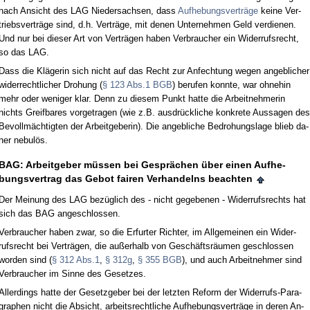
nach An­sicht des LAG Nie­der­sach­sen, dass
Auf­he­bungs­verträge
kei­ne Ver­
triebs­verträge sind, d.h. Verträge, mit de­nen Un­ter­neh­men Geld ver­die­nen.
Und nur bei die­ser Art von Verträgen ha­ben Ver­brau­cher ein Wi­der­rufs­recht,
so das LAG.
Dass die Kläge­rin sich nicht auf das Recht zur An­fech­tung we­gen an­geb­li­cher
wi­der­recht­li­cher Dro­hung (
§ 123 Abs.1 BGB
) be­ru­fen konn­te, war oh­ne­hin
mehr oder we­ni­ger klar. Denn zu die­sem Punkt hat­te die Ar­beit­neh­me­rin
nichts Greif­ba­res vor­ge­tra­gen (wie z.B. aus­drück­li­che kon­kre­te Aus­sa­gen des
Be­vollmäch­tig­ten der Ar­beit­ge­be­rin). Die an­geb­li­che Be­dro­hungs­la­ge blieb da­
her ne­bulös.
BAG: Ar­beit­ge­ber müssen bei Gesprächen über ei­nen Auf­he­
bungs­ver­trag das Ge­bot fai­ren Ver­han­delns be­ach­ten
Der Mei­nung des LAG bezüglich des - nicht ge­ge­be­nen - Wi­der­rufs­rechts hat
sich das BAG an­ge­schlos­sen.
Ver­brau­cher ha­ben zwar, so die Er­fur­ter Rich­ter, im All­ge­mei­nen ein Wi­der­
rufs­recht bei Verträgen, die außer­halb von Geschäftsräum­en ge­schlos­sen
wor­den sind (
§ 312 Abs.1
,
§ 312g
,
§ 355 BGB
), und auch Ar­beit­neh­mer sind
Ver­brau­cher im Sin­ne des Ge­set­zes.
Al­ler­dings hat­te der Ge­setz­ge­ber bei der letz­ten Re­form der Wi­der­rufs-Pa­ra­
gra­phen nicht die Ab­sicht, ar­beits­recht­li­che Auf­he­bungs­verträge in de­ren An­