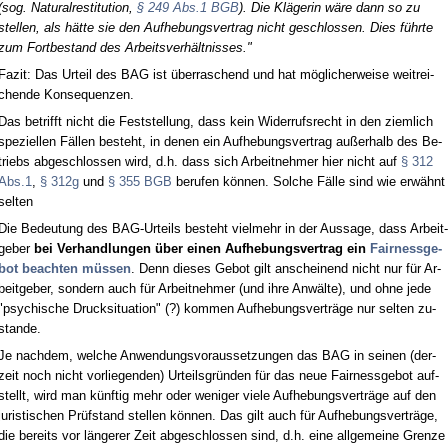
(sog. Na­tu­ral­re­sti­tu­ti­on,
§ 249 Abs.1 BGB
). Die Kläge­rin wäre dann so zu
stel­len, als hätte sie den Auf­he­bungs­ver­trag nicht ge­schlos­sen. Dies führ­te
zum Fort­be­stand des Ar­beits­verhält­nis­ses."
Fa­zit: Das Ur­teil des BAG ist über­ra­schend und hat mögli­cher­wei­se weit­rei­
chen­de Kon­se­quen­zen.
Das be­trifft nicht die Fest­stel­lung, dass kein Wi­der­rufs­recht in den ziem­lich
spe­zi­el­len Fällen be­steht, in de­nen ein Auf­he­bungs­ver­trag außer­halb des Be­
triebs ab­ge­schlos­sen wird, d.h. dass sich Ar­beit­neh­mer hier nicht auf
§ 312
Abs.1
,
§ 312g
und
§ 355 BGB
be­ru­fen können. Sol­che Fälle sind wie erwähnt
sel­ten
Die Be­deu­tung des BAG-Ur­teils be­steht viel­mehr in der Aus­sa­ge, dass Ar­beit­
ge­ber
bei Ver­hand­lun­gen über ei­nen Auf­he­bungs­ver­trag ein
Fair­ness­ge­
bot be­ach­ten müssen
. Denn die­ses Ge­bot gilt an­schei­nend nicht nur für Ar­
beit­ge­ber, son­dern auch für Ar­beit­neh­mer (und ih­re Anwälte), und oh­ne je­de
"psy­chi­sche Druck­si­tua­ti­on" (?) kom­men Auf­he­bungs­verträge nur sel­ten zu­
stan­de.
Je nach­dem, wel­che An­wen­dungs­vor­aus­set­zun­gen das BAG in sei­nen (der­
zeit noch nicht vor­lie­gen­den) Ur­teils­gründen für das neue Fair­ness­ge­bot auf­
stellt, wird man künf­tig mehr oder we­ni­ger vie­le Auf­he­bungs­verträge auf den
ju­ris­ti­schen Prüfstand stel­len können. Das gilt auch für Auf­he­bungs­verträge,
die be­reits vor länge­rer Zeit ab­ge­schlos­sen sind, d.h. ei­ne all­ge­mei­ne Gren­ze