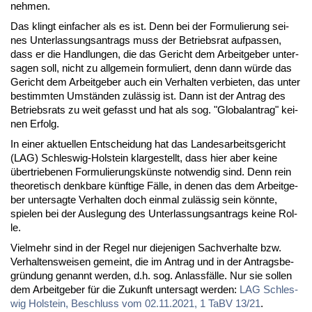
neh­men.
Das klingt ein­fa­cher als es ist. Denn bei der For­mu­lie­rung sei­
nes Un­ter­las­sungs­an­trags muss der Be­triebs­rat auf­pas­sen,
dass er die Hand­lun­gen, die das Ge­richt dem Ar­beit­ge­ber un­ter­
sa­gen soll, nicht zu all­ge­mein for­mu­liert, denn dann wür­de das
Ge­richt dem Ar­beit­ge­ber auch ein Ver­hal­ten ver­bie­ten, das un­ter
be­stimm­ten Um­stän­den zu­läs­sig ist. Dann ist der An­trag des
Be­triebs­rats zu weit ge­fasst und hat als sog. "Glo­balan­trag" kei­
nen Er­folg.
In ei­ner ak­tu­el­len Ent­schei­dung hat das Lan­des­ar­beits­ge­richt
(LAG) Schles­wig-Hol­stein klar­ge­stellt, dass hier aber kei­ne
über­trie­be­nen For­mu­lie­rungs­küns­te not­wen­dig sind. Denn rein
theo­re­tisch denk­ba­re künf­ti­ge Fäl­le, in de­nen das dem Ar­beit­ge­
ber un­ter­sag­te Ver­hal­ten doch ein­mal zu­läs­sig sein könn­te,
spie­len bei der Aus­le­gung des Un­ter­las­sungs­an­trags kei­ne Rol­
le.
Viel­mehr sind in der Re­gel nur die­je­ni­gen Sach­ver­hal­te bzw.
Ver­hal­tens­wei­sen ge­meint, die im An­trag und in der An­trags­be­
grün­dung ge­nannt wer­den, d.h. sog. An­lass­fäl­le. Nur sie sol­len
dem Ar­beit­ge­ber für die Zu­kunft un­ter­sagt wer­den:
LAG Schles­
wig Hol­stein, Be­schluss vom 02.11.2021, 1 TaBV 13/21
.