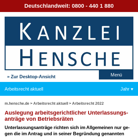
Deutschlandweit:
0800 - 440 1 880
Menü
» Zur Desktop-Ansicht
Arbeitsrecht aktuell
Jahr
m.hensche.de
>
Arbeitsrecht aktuell
>
Arbeitsrecht 2022
Aus­le­gung ar­beits­ge­richt­li­cher Un­ter­las­sungs­
an­trä­ge von Be­triebs­rä­ten
Un­ter­las­sungs­an­trä­ge rich­ten sich im All­ge­mei­nen nur ge­
gen die im An­trag und in sei­ner Be­grün­dung ge­nann­ten