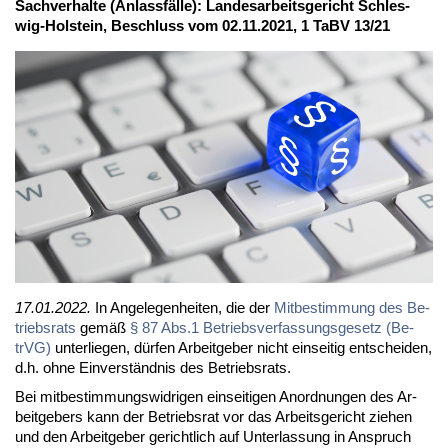
Sach­ver­hal­te (An­lass­fäl­le): Lan­des­ar­beits­ge­richt Schles­
wig-Hol­stein, Be­schluss vom 02.11.2021, 1 TaBV 13/21
17.01.2022.
In An­ge­le­gen­hei­ten, die der
Mit­be­stim­mung des Be­
triebs­rats
ge­mäß
§ 87 Abs.1 Be­triebs­ver­fas­sungs­ge­setz (Be­
trVG)
un­ter­lie­gen, dür­fen Ar­beit­ge­ber nicht ein­sei­tig ent­schei­den,
d.h. oh­ne Ein­ver­ständ­nis des Be­triebs­rats.
Bei mit­be­stim­mungs­wid­ri­gen ein­sei­ti­gen An­ord­nun­gen des Ar­
beit­ge­bers kann der Be­triebs­rat vor das Ar­beits­ge­richt zie­hen
und den Ar­beit­ge­ber ge­richt­lich auf Un­ter­las­sung in An­spruch