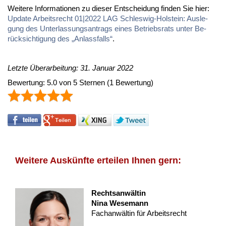
Wei­te­re In­for­ma­tio­nen zu die­ser Ent­schei­dung fin­den Sie hier:
Up­date Ar­beits­recht 01|2022 LAG Schles­wig-Hol­stein: Aus­le­
gung des Un­ter­las­sungs­an­trags ei­nes Be­triebs­rats un­ter Be­
rück­sich­ti­gung des „An­lass­falls“
.
Letzte Überarbeitung: 31. Januar 2022
Bewertung:
5.0
von
5
Sternen
(
1
Bewertung)
Weitere Auskünfte erteilen Ihnen gern:
Rechtsanwältin
Nina Wesemann
Fachanwältin für Arbeitsrecht