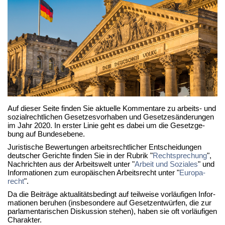
Auf die­ser Sei­te fin­den Sie ak­tu­el­le Kom­men­ta­re zu ar­beits- und
so­zi­al­recht­li­chen Ge­set­zes­vor­ha­ben und Ge­set­zes­än­de­run­gen
im Jahr 2020. In ers­ter Li­nie geht es da­bei um die Ge­setz­ge­
bung auf Bun­des­ebe­ne.
Ju­ris­ti­sche Be­wer­tun­gen ar­beits­recht­li­cher Ent­schei­dun­gen
deut­scher Ge­rich­te fin­den Sie in der Ru­brik "
Recht­spre­chung
",
Nach­rich­ten aus der Ar­beits­welt un­ter "
Ar­beit und So­zia­les
" und
In­for­ma­tio­nen zum eu­ro­päi­schen Ar­beits­recht un­ter "
Eu­ro­pa­
recht
".
Da die Bei­trä­ge ak­tua­li­täts­be­dingt auf teil­wei­se vor­läu­fi­gen In­for­
ma­tio­nen be­ru­hen (ins­be­son­de­re auf Ge­setz­ent­wür­fen, die zur
par­la­men­ta­ri­schen Dis­kus­si­on ste­hen), ha­ben sie oft vor­läu­fi­gen
Cha­rak­ter.