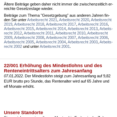
Äl­te­re Bei­trä­ge ge­ben da­her nicht im­mer die zwi­schen­zeit­lich er­
reich­te Ge­set­zes­la­ge wie­der.
Bei­trä­ge zum The­ma "Ge­setz­ge­bung" aus an­de­ren Jah­ren fin­
den Sie un­ter
Ar­beits­recht 2021
,
Ar­beits­recht 2020
,
Ar­beits­recht
2019
,
Ar­beits­recht 2018
,
Ar­beits­recht 2017
,
Ar­beits­recht 2016
,
Ar­beits­recht 2015
,
Ar­beits­recht 2014
,
Ar­beits­recht 2013
,
Ar­beits­
recht 2012
,
Ar­beits­recht 2011
,
Ar­beits­recht 2010
,
Ar­beits­recht
2009
,
Ar­beits­recht 2008
,
Ar­beits­recht 2007
,
Ar­beits­recht 2006
,
Ar­beits­recht 2005
,
Ar­beits­recht 2004
,
Ar­beits­recht 2003
,
Ar­beits­
recht 2002
und un­ter
Ar­beits­recht 2001
.
22/001 Erhöhung des Mindestlohns und des
Renteneintrittsalters zum Jahresanfang
07.01.2022.
Der Min­dest­lohn steigt zum Jah­res­an­fang auf 9,82
EUR brut­to pro St­un­de, das Ren­ten­al­ter wird auf 65 Jah­re und
elf Mo­na­te erhöht.
Unsere Standorte