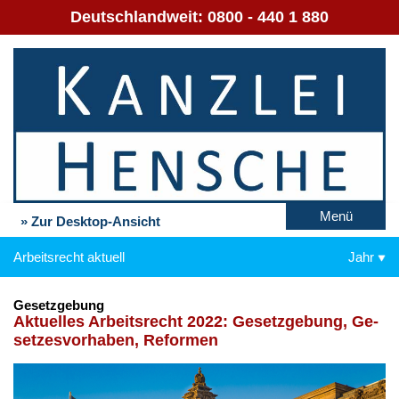
Deutschlandweit:
0800 - 440 1 880
Menü
» Zur Desktop-Ansicht
Arbeitsrecht aktuell
Jahr
Gesetzgebung
Ak­tu­el­les Ar­beits­recht 2022: Ge­setz­ge­bung, Ge­
set­zes­vor­ha­ben, Re­for­men