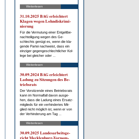
Weiterlesen
31.10.2025 BAG er­leich­tert
Kla­gen we­gen Lohn­dis­kri­mi­
nie­rung
Für die Ver­mu­tung ei­ner Ent­gelt­be­
nach­tei­li­gung we­gen des Ge­
schlechts ge­nügt es, wenn die kla­
gen­de Par­tei nach­weist, dass ein
ein­zi­ger ge­gen­ge­schlecht­li­cher Kol­
le­ge bei glei­cher oder ...
Weiterlesen
30.09.2024 BAG er­leich­tert
La­dung zu Sit­zun­gen des Be­
triebs­rats
Der Vor­sit­zen­de ei­nes Be­triebs­rats
kann im Nor­mal­fall da­von aus­ge­
hen, dass die La­dung ei­nes Er­satz­
mit­glieds für ein ver­hin­der­tes Mit­
glied nicht mög­lich ist, wenn er von
der Ver­hin­de­rung am Tag ...
Weiterlesen
30.09.2025 Lan­des­ar­beits­ge­
richt Meck­len­burg-Vor­pom­