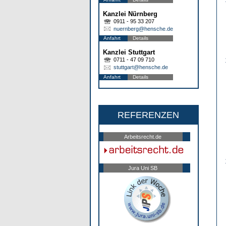
Kanzlei Nürnberg
0911 - 95 33 207
nuernberg@hensche.de
Anfahrt
Details
Kanzlei Stuttgart
0711 - 47 09 710
stuttgart@hensche.de
Anfahrt
Details
REFERENZEN
Arbeitsrecht.de
Jura Uni SB