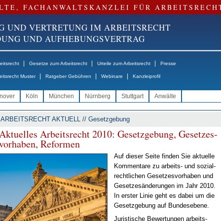
LTE, FACHANWALTSKANZLEI FÜR ARBEITSRECH
G UND VERTRETUNG IM ARBEITSRECHT
NDUNG UND AUFHEBUNGSVERTRAG
|
|
|
itsrecht
Gesetze zum Arbeitsrecht
Urteile zum Arbeitsrecht
Presse
|
|
|
eitsrecht Muster
Ratgeber Gebühren
Webinare
Kanzleiprofil
nover
Köln
München
Nürnberg
Stuttgart
Anwälte
ARBEITSRECHT AKTUELL // Gesetzgebung
Ak­tu­el­les Ar­beits­recht 2010: Ge­setz­ge­bung, Ge­set­zes­
vor­ha­ben, Re­for­men
Auf die­ser Sei­te fin­den Sie ak­tu­el­le
Kom­men­ta­re zu ar­beits- und so­zi­al­
recht­li­chen Ge­set­zes­vor­ha­ben und
Ge­set­zes­än­de­run­gen im Jahr 2010.
In ers­ter Li­nie geht es da­bei um die
Ge­setz­ge­bung auf Bun­des­ebe­ne.
Ju­ris­ti­sche Be­wer­tun­gen ar­beits­