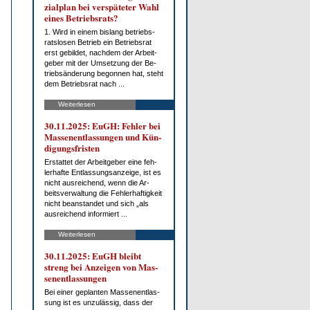
zi­al­plan bei ver­spä­te­ter Wahl
ei­nes Be­triebs­rats?
1. Wird in ei­nem bis­lang be­triebs­
rats­lo­sen Be­trieb ein Be­triebs­rat
erst ge­bil­det, nach­dem der Ar­beit­
ge­ber mit der Um­set­zung der Be­
trieb­s­än­de­rung be­gon­nen hat, steht
dem Be­triebs­rat nach ...
Weiterlesen
30.11.2025: EuGH: Feh­ler bei
Mas­sen­ent­las­sun­gen und Kün­
di­gungs­fris­ten
Er­stat­tet der Ar­beit­ge­ber ei­ne feh­
ler­haf­te Ent­las­sungs­an­zei­ge, ist es
nicht aus­rei­chend, wenn die Ar­
beits­ver­wal­tung die Feh­ler­haf­tig­keit
nicht be­an­stan­det und sich „als
aus­rei­chend in­for­miert ...
Weiterlesen
30.11.2025: EuGH bleibt
streng bei An­zei­gen von Mas­
sen­ent­las­sun­gen
Bei ei­ner ge­plan­ten Mas­sen­ent­las­
sung ist es un­zu­läs­sig, dass der