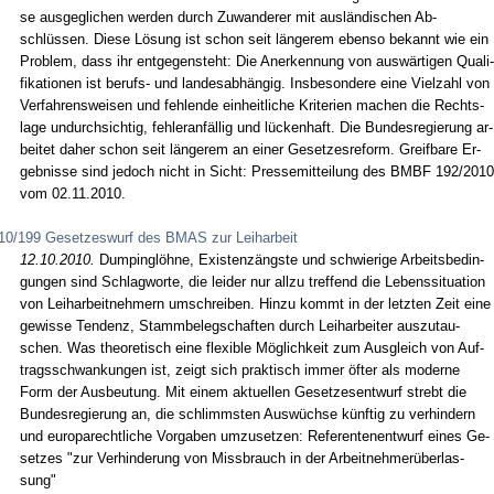
se aus­ge­gli­chen wer­den durch Zu­wan­de­rer mit ausländi­schen Ab­
schlüssen. Die­se Lösung ist schon seit länge­rem eben­so be­kannt wie ein
Pro­blem, dass ihr ent­ge­gen­steht: Die An­er­ken­nung von auswärti­gen Qua­li­
fi­ka­tio­nen ist be­rufs- und lan­des­abhängig. Ins­be­son­de­re ei­ne Viel­zahl von
Ver­fah­rens­wei­sen und feh­len­de ein­heit­li­che Kri­te­ri­en ma­chen die Rechts­
la­ge un­durch­sich­tig, feh­ler­anfällig und lücken­haft. Die Bun­des­re­gie­rung ar­
bei­tet da­her schon seit länge­rem an ei­ner Ge­set­zes­re­form. Greif­ba­re Er­
geb­nis­se sind je­doch nicht in Sicht: Pres­se­mit­tei­lung des BMBF 192/2010
vom 02.11.2010.
10/199 Gesetzeswurf des BMAS zur Leiharbeit
12.10.2010.
Dum­pinglöhne, Exis­tenzängs­te und schwie­ri­ge Ar­beits­be­din­
gun­gen sind Schlag­wor­te, die lei­der nur all­zu tref­fend die Le­bens­si­tua­ti­on
von Leih­ar­beit­neh­mern um­schrei­ben. Hin­zu kommt in der letz­ten Zeit ei­ne
ge­wis­se Ten­denz, Stamm­be­leg­schaf­ten durch Leih­ar­bei­ter aus­zu­tau­
schen. Was theo­re­tisch ei­ne fle­xi­ble Möglich­keit zum Aus­gleich von Auf­
trags­schwan­kun­gen ist, zeigt sich prak­tisch im­mer öfter als mo­der­ne
Form der Aus­beu­tung. Mit ei­nem ak­tu­el­len Ge­set­zes­ent­wurf strebt die
Bun­des­re­gie­rung an, die schlimms­ten Auswüchse künf­tig zu ver­hin­dern
und eu­ro­pa­recht­li­che Vor­ga­ben um­zu­set­zen: Re­fe­ren­ten­ent­wurf ei­nes Ge­
set­zes "zur Ver­hin­de­rung von Miss­brauch in der Ar­beit­neh­merüber­las­
sung"