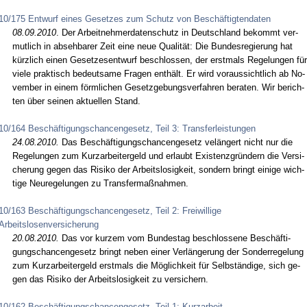
10/175 Entwurf eines Gesetzes zum Schutz von Beschäftigtendaten
08.09.2010
. Der Ar­beit­neh­mer­da­ten­schutz in Deutsch­land be­kommt ver­
mut­lich in ab­seh­ba­rer Zeit ei­ne neue Qua­lität: Die Bun­des­re­gie­rung hat
kürz­lich ei­nen Ge­set­zes­ent­wurf be­schlos­sen, der erst­mals Re­ge­lun­gen für
vie­le prak­tisch be­deut­sa­me Fra­gen enthält. Er wird vor­aus­sicht­lich ab No­
vem­ber in ei­nem förm­li­chen Ge­setz­ge­bungs­ver­fah­ren be­ra­ten. Wir be­rich­
ten über sei­nen ak­tu­el­len Stand.
10/164 Beschäftigungschancengesetz, Teil 3: Transferleistungen
24.08.2010.
Das Beschäfti­gungs­chan­cen­ge­setz velängert nicht nur die
Re­ge­lun­gen zum Kurz­ar­bei­ter­geld und er­laubt Exis­tenz­gründern die Ver­si­
che­rung ge­gen das Ri­si­ko der Ar­beits­lo­sig­keit, son­dern bringt ei­ni­ge wich­
ti­ge Neu­re­ge­lun­gen zu Trans­fer­maßnah­men.
10/163 Beschäftigungschancengesetz, Teil 2: Freiwillige
Arbeitslosenversicherung
20.08.2010.
Das vor kur­zem vom Bun­des­tag be­schlos­se­ne Beschäfti­
gungs­chan­cen­ge­setz bringt ne­ben ei­ner Verlänge­rung der Son­der­re­ge­lung
zum Kurz­ar­bei­ter­geld erst­mals die Möglich­keit für Selbständi­ge, sich ge­
gen das Ri­si­ko der Ar­beits­lo­sig­keit zu ver­si­chern.
10/162 Beschäftigungschancengesetz, Teil 1: Kurzarbeit