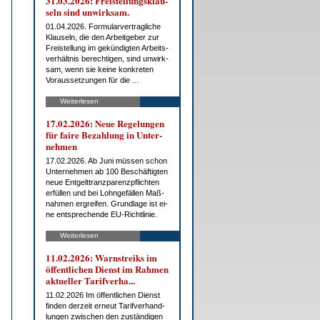
31.03.2026: Frei­stel­lungs­klau­
seln sind un­wirk­sam.
01.04.2026. For­mu­lar­ver­trag­li­che
Klau­seln, die den Ar­beit­ge­ber zur
Frei­stel­lung im ge­kün­dig­ten Ar­beits­
ver­hält­nis be­rech­ti­gen, sind un­wirk­
sam, wenn sie kei­ne kon­kre­ten
Vor­aus­set­zun­gen für die ...
Weiterlesen
17.02.2026: Neue Re­ge­lun­gen
für fai­re Be­zah­lung in Un­ter­
neh­men
17.02.2026. Ab Ju­ni müs­sen schon
Un­ter­neh­men ab 100 Be­schäf­tig­ten
neue Ent­gelt­tranz­pa­renz­pflich­ten
er­fül­len und bei Lohn­ge­fäl­len Maß­
nah­men er­grei­fen. Grund­la­ge ist ei­
ne ent­spre­chen­de EU-Richt­li­nie.
Weiterlesen
11.02.2026: Warn­streiks im
öf­fent­li­chen Dienst im Rah­men
ak­tu­el­ler Ta­rif­ver­ha...
11.02.2026 Im öf­fent­li­chen Dienst
fin­den der­zeit er­neut Ta­rif­ver­hand­
lun­gen zwi­schen den zu­stän­di­gen