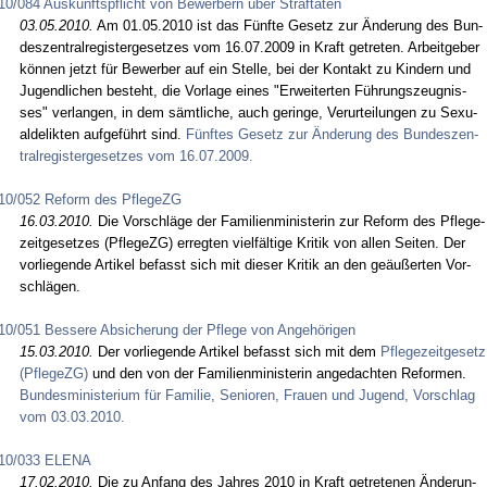
10/084 Auskunftspflicht von Bewerbern über Straftaten
03.05.2010.
Am 01.05.2010 ist das Fünf­te Ge­setz zur Ände­rung des Bun­
des­zen­tral­re­gis­ter­ge­set­zes vom 16.07.2009 in Kraft ge­tre­ten. Ar­beit­ge­ber
können jetzt für Be­wer­ber auf ein Stel­le, bei der Kon­takt zu Kin­dern und
Ju­gend­li­chen be­steht, die Vor­la­ge ei­nes "Er­wei­ter­ten Führungs­zeug­nis­
ses" ver­lan­gen, in dem sämt­li­che, auch ge­rin­ge, Ver­ur­tei­lun­gen zu Se­xu­
al­de­lik­ten auf­geführt sind.
Fünf­tes Ge­setz zur Ände­rung des Bun­des­zen­
tral­re­gis­ter­ge­set­zes vom 16.07.2009.
10/052 Reform des PflegeZG
16.03.2010.
Die Vor­schläge der Fa­mi­li­en­mi­nis­te­rin zur Re­form des Pfle­ge­
zeit­ge­set­zes (Pfle­geZG) er­reg­ten vielfälti­ge Kri­tik von al­len Sei­ten. Der
vor­lie­gen­de Ar­ti­kel be­fasst sich mit die­ser Kri­tik an den geäußer­ten Vor­
schlägen.
10/051 Bessere Absicherung der Pflege von Angehörigen
15.03.2010.
Der vor­lie­gen­de Ar­ti­kel be­fasst sich mit dem
Pfle­ge­zeit­ge­setz
(Pfle­geZG)
und den von der Fa­mi­li­en­mi­nis­te­rin an­ge­dach­ten Re­for­men.
Bun­des­mi­nis­te­ri­um für Fa­mi­lie, Se­nio­ren, Frau­en und Ju­gend, Vor­schlag
vom 03.03.2010.
10/033 ELENA
17.02.2010.
Die zu An­fang des Jah­res 2010 in Kraft ge­tre­te­nen Ände­run­