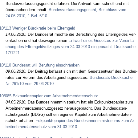
Bun­des­ver­fas­sungs­ge­richt er­fah­ren. Die Ant­wort kam schnell und mit
über­ra­schen­dem In­halt:
Bun­des­ver­fas­sungs­ge­richt, Be­schluss vom
24.06.2010, 1 BvL 5/10
10/113 Weniger Bürokratie beim Elterngeld
14.06.2010.
Der Bun­des­rat möch­te die Be­rech­nung des El­tern­gel­des ver­
ein­fa­chen und hat des­we­gen ei­nen
Ent­wurf ei­nes Ge­set­zes zur Ver­ein­fa­
chung des El­tern­geld­voll­zu­ges vom 24.03.2010 ein­ge­bracht: Druck­sa­che
17/1221.
10/110 Bundesrat will Berufung einschränken
09.06.2010.
Der Bei­trag be­fasst sich mit dem Ge­setz­ent­wurf des Bun­des­
ra­tes zur Re­form des Ar­beits­ge­richts­ge­set­zes.
Bun­des­rats-Druck­sa­che
Nr. 261/10 vom 29.04.2010.
10/085 Eckpunktepapier zum Arbeitnehmerdatenschutz
04.05.2010.
Das Bun­des­in­nen­mi­nis­te­ri­um hat ein Eck­punk­te­pa­pier zum
Ar­beit­neh­mer­da­ten­schutz­ge­setz her­aus­ge­bracht. Das Bun­des­da­ten­
schutz­ge­setz (BDSG) soll ein ei­ge­nes Ka­pi­tel zum Ar­beit­neh­mer­da­ten­
schutz er­hal­ten.
Eck­punk­te­pa­pier des Bun­des­in­nen­mi­nis­te­ri­ums zum Ar­
beit­neh­mer­da­ten­schutz vom 31.03.2010
.