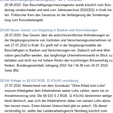
20.08.2010.
Das Beschäfti­gungs­chan­cen­ge­setz wur­de kürz­lich vom Bun­
des­tag ver­ab­schie­det und wird zum Jah­res­wech­sel 2010/2011 in Kraft tre­
ten. Po­li­ti­scher Kern des Ge­set­zes ist die Verlänge­rung der Son­der­re­ge­
lung zum Kurz­ar­bei­ter­geld.
10/146 Neues Gesetz zur Vergütung in Banken und Versicherungen
29.07.2010
. Das Ge­setz über die auf­sichts­recht­li­chen An­for­de­run­gen an
die Vergütungs­sys­te­me von In­sti­tu­ten und Ver­si­che­rungs­un­ter­neh­men ist
seit 27.07.2010 in Kraft. Es greift tief in die Vergütungs­mo­del­le der
Beschäftig­ten in Ban­ken und Ver­si­che­run­gen ein. Da­durch soll ei­ne Mo­ti­
va­ti­on ge­schaf­fen wer­den, das lang­fris­ti­ge Un­ter­neh­mens­wohl im Blick zu
be­hal­ten und nicht nur mit ho­hem Ri­si­ko den kurz­fris­ti­gen Börsen­er­folg zu
fördern: Bun­des­ge­setz­blatt Jahr­gang 2010 Teil I Nr.38 vom 26.07.2010,
Sei­te 950.
10/144 Vorlage zu §§ 615 BGB, 11 KSchG unzulässig
27.07.2010
. Ab­wei­chend von dem Grund­satz "Oh­ne Ar­beit kein Lohn"
müssen Ar­beit­ge­ber dem Ar­beit­neh­mer wei­ter Lohn zah­len, wenn sie im
An­nah­me­ver­zug sind. Die §§ 615 S.2 BGB, 11 KSchG be­stim­men weit­ge­
hend iden­tisch, was sich der Ar­beit­neh­mer da­bei von sei­nem Lohn ab­zie­
hen las­sen muss. Ei­nen klei­nen Un­ter­schied gibt es je­doch. Ob die­ser
rechtmäßig ist, woll­te das Lan­des­ar­beits­ge­richt Nürn­berg kürz­lich vom