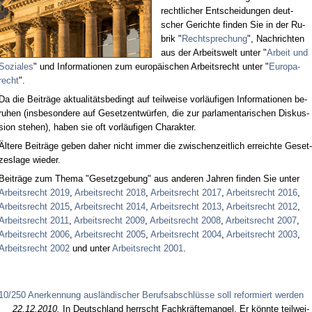
recht­li­cher Ent­schei­dun­gen deut­
scher Ge­rich­te fin­den Sie in der Ru­
brik "
Recht­spre­chung
", Nach­rich­ten
aus der Ar­beits­welt un­ter "
Ar­beit und
So­zia­les
" und In­for­ma­tio­nen zum eu­ro­päi­schen Ar­beits­recht un­ter "
Eu­ro­pa­
recht
".
Da die Bei­trä­ge ak­tua­li­täts­be­dingt auf teil­wei­se vor­läu­fi­gen In­for­ma­tio­nen be­
ru­hen (ins­be­son­de­re auf Ge­setz­ent­wür­fen, die zur par­la­men­ta­ri­schen Dis­kus­
si­on ste­hen), ha­ben sie oft vor­läu­fi­gen Cha­rak­ter.
Äl­te­re Bei­trä­ge ge­ben da­her nicht im­mer die zwi­schen­zeit­lich er­reich­te Ge­set­
zes­la­ge wie­der.
Bei­trä­ge zum The­ma "Ge­setz­ge­bung" aus an­de­ren Jah­ren fin­den Sie un­ter
Ar­beits­recht 2019
,
Ar­beits­recht 2018
,
Ar­beits­recht 2017
,
Ar­beits­recht 2016
,
Ar­beits­recht 2015
,
Ar­beits­recht 2014
,
Ar­beits­recht 2013
,
Ar­beits­recht 2012
,
Ar­beits­recht 2011
,
Ar­beits­recht 2009
,
Ar­beits­recht 2008
,
Ar­beits­recht 2007
,
Ar­beits­recht 2006
,
Ar­beits­recht 2005
,
Ar­beits­recht 2004
,
Ar­beits­recht 2003
,
Ar­beits­recht 2002
und un­ter
Ar­beits­recht 2001
.
10/250 Anerkennung ausländischer Berufsabschlüsse soll reformiert werden
22.12.2010.
In Deutsch­land herrscht Fach­kräfte­man­gel. Er könn­te teil­wei­