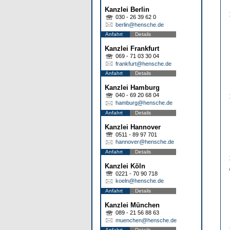
Kanzlei Berlin
030 - 26 39 62 0
berlin@hensche.de
Anfahrt
Details
Kanzlei Frankfurt
069 - 71 03 30 04
frankfurt@hensche.de
Anfahrt
Details
Kanzlei Hamburg
040 - 69 20 68 04
hamburg@hensche.de
Anfahrt
Details
Kanzlei Hannover
0511 - 89 97 701
hannover@hensche.de
Anfahrt
Details
Kanzlei Köln
0221 - 70 90 718
koeln@hensche.de
Anfahrt
Details
Kanzlei München
089 - 21 56 88 63
muenchen@hensche.de
Anfahrt
Details