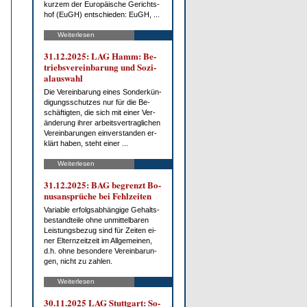
kur­zem der Eu­ro­päi­sche Ge­richts­
hof (EuGH) ent­schie­den: EuGH, ...
Weiterlesen
31.12.2025: LAG Hamm: Be­
triebs­ver­ein­ba­rung und So­zi­
al­aus­wahl
Die Ver­ein­ba­rung ei­nes Son­der­kün­
di­gungs­schut­zes nur für die Be­
schäf­tig­ten, die sich mit ei­ner Ver­
än­de­rung ih­rer ar­beits­ver­trag­li­chen
Ver­ein­ba­run­gen ein­ver­stan­den er­
klärt ha­ben, steht ei­ner ...
Weiterlesen
31.12.2025: BAG be­grenzt Bo­
nus­an­sprü­che bei Fehl­zei­ten
Va­ria­ble er­folgs­ab­hän­gi­ge Ge­halts­
be­stand­tei­le oh­ne un­mit­tel­ba­ren
Leis­tungs­be­zug sind für Zei­ten ei­
ner El­tern­zeit­zeit im All­ge­mei­nen,
d.h. oh­ne be­son­de­re Ver­ein­ba­run­
gen, nicht zu zah­len.
Weiterlesen
30.11.2025 LAG Stutt­gart: So­