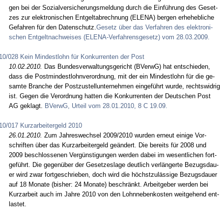
gen bei der So­zi­al­ver­si­che­rungs­mel­dung durch die Einführung des Ge­set­
zes zur elek­tro­ni­schen Ent­gel­tab­rech­nung (ELE­NA) ber­gen er­he­heb­li­che
Ge­fah­ren für den Da­ten­schutz.
Ge­setz über das Ver­fah­ren des elek­tro­ni­
schen Ent­gelt­nach­wei­ses (ELE­NA-Ver­fah­rens­ge­setz) vom 28.03.2009.
10/028 Kein Mindestlohn für Konkurrenten der Post
10.02.2010.
Das Bun­des­ver­wal­tungs­ge­richt (BVerwG) hat ent­schie­den,
dass die Post­min­dest­lohn­ver­ord­nung, mit der ein Min­dest­lohn für die ge­
sam­te Bran­che der Post­zu­stell­un­ter­neh­men ein­geführt wur­de, rechts­wid­rig
ist. Ge­gen die Ver­ord­nung hat­ten die Kon­kur­ren­ten der Deut­schen Post
AG ge­klagt.
BVerwG, Ur­teil vom 28.01.2010, 8 C 19.09.
10/017 Kurzarbeitergeld 2010
26.01.2010.
Zum Jah­res­wech­sel 2009/2010 wur­den er­neut ei­ni­ge Vor­
schrif­ten über das Kurz­ar­bei­ter­geld geändert. Die be­reits für 2008 und
2009 be­schlos­se­nen Vergüns­ti­gun­gen wer­den da­bei im we­sent­li­chen fort­
geführt. Die ge­genüber der Ge­set­zes­la­ge deut­lich verlänger­te Be­zugs­dau­
er wird zwar fort­ge­schrie­ben, doch wird die höchst­zulässi­ge Be­zugs­dau­er
auf 18 Mo­na­te (bis­her: 24 Mo­na­te) be­schränkt. Ar­beit­ge­ber wer­den bei
Kurz­ar­beit auch im Jah­re 2010 von den Lohn­ne­ben­kos­ten weit­ge­hend ent­
las­tet.