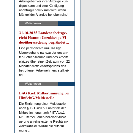
Ar­beit­ge­ber vor ih­rer An­zei­ge kün­
di­gen kann und ei­ne Kün­di­gung
nach­träg­lich wirk­sam wird, wenn
Män­gel der An­zei­ge be­ho­ben sind.
Weiterlesen
31.10.2025 Lan­des­ar­beits­ge­
richt Hamm: Un­zu­läs­si­ge Vi­
deo­über­wa­chung be­grün­det ...
Ei­ne per­ma­nen­te un­zu­läs­si­ge
Über­wa­chung na­he­zu der ge­sam­
ten Be­triebs­räu­me und des Ar­beits­
plat­zes über ei­nen Zeit­raum von 22
Mo­na­ten trotz Wi­der­spruchs des
be­trof­fe­nen Ar­beit­neh­mers stellt ei­
ne ...
Weiterlesen
LAG Kiel: Mit­be­stim­mung bei
HinSchG-Mel­de­stel­le
Die Ein­rich­tung ei­ner Mel­de­stel­le
nach § 12 HinSchG un­ter­fällt der
Mit­be­stim­mung nach § 87 Abs.1
Nr.1 Be­trVG auch bei ei­ner Aus­la­
ge­rung an ei­ne ex­ter­ne Rechts­an­
walts­kanz­lei. Wür­de die Mit­stim­
mung ...