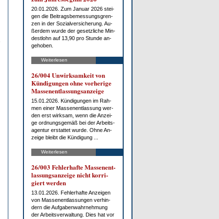
20.01.2026. Zum Ja­nu­ar 2026 stei­
gen die Bei­trags­be­mes­sungs­gren­
zen in der So­zi­al­ver­si­che­rung. Au­
ßer­dem wur­de der ge­setz­li­che Min­
dest­lohn auf 13,90 pro St­un­de an­
ge­ho­ben.
Weiterlesen
26/004 Un­wirk­sam­keit von
Kün­di­gun­gen oh­ne vor­he­ri­ge
Mas­sen­ent­las­sungs­an­zei­ge
15.01.2026. Kün­di­gun­gen im Rah­
men ei­ner Mas­sen­ent­las­sung wer­
den erst wirk­sam, wenn die An­zei­
ge ord­nungs­ge­mäß bei der Ar­beits­
agen­tur er­stat­tet wur­de. Oh­ne An­
zei­ge bleibt die Kün­di­gung ...
Weiterlesen
26/003 Feh­ler­haf­te Mas­sen­ent­
las­sungs­an­zei­ge nicht kor­ri­
giert wer­den
13.01.2026. Feh­ler­haf­te An­zei­gen
von Mas­sen­ent­las­sun­gen ver­hin­
dern die Auf­ga­ben­wahr­neh­mung
der Ar­beits­ver­wal­tung. Dies hat vor