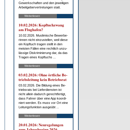
Ge­werk­schaf­ten und den je­wei­li­gen
Ar­beit­ge­ber­ver­tre­tun­gen statt.
Weiterlesen
10.02.2026: Kopf­tuch­zwang
am Flug­ha­fen?
10.02.2026. Mus­li­mi­sche Be­wer­be­
rin­nen nicht ein­zu­stel­len, weil die­se
ein Kopf­tuch tra­gen stellt in den
meis­ten Fäl­len ei­ne recht­lich un­zu­
läs­si­ge Dis­kri­mi­nie­rung dar, da das
Tra­gen ei­nes Kopf­tuchs ...
Weiterlesen
03.02.2026: Oh­ne ört­li­che Be­
triebs­lei­tung kein Be­triebs­rat
03.02.2026. Die Bil­dung ei­nes Be­
triebs­rats bei Lie­fer­diens­ten ist
nicht al­lein da­durch ge­recht­fer­tigt,
dass Fah­rer über ei­ne App ko­or­di­
niert wer­den. Es muss vor Ort ei­ne
Lei­tungs­funk­ti­on aus­ge­übt ...
Weiterlesen
20.01.2026: Neu­re­ge­lun­gen
zum Jah­res­be­ginn 2026