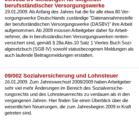
berufsständischer Versorgungswerke
19.01.2009
. Ab An­fang des Jah­res hat die für al­le et­wa 80 Ver­
sor­gungs­wer­ke Deutsch­lands zuständi­ge
"Da­ten­an­nah­me­stel­le
der be­rufsständi­schen Ver­sor­gungs­wer­ke (DASBV)"
ih­re Ar­beit
auf­ge­nom­men. Ab 2009 müssen Ar­beit­ge­ber da­her für Ar­beit­
neh­mer, die in be­rufsständi­schen Ver­sor­gungs­wer­ken ren­ten­
ver­si­chert sind, gemäß § 28a Abs.10 Satz 1 Vier­tes Buch So­zi­
al­ge­setz­buch (SGB IV) so­wohl sta­tus­be­zo­ge­nen Mel­dun­gen als
auch lau­fen­de Bei­trags­mel­dun­gen er­stat­ten.
09/002 Sozialversicherung und Lohnsteuer
16.01.2009.
Zum Jah­res­wech­sel 2008/2009 ha­ben Ar­beit­ge­ber
sehr viel mehr Ände­run­gen im Be­reich des So­zi­al­ver­si­che­
rungs­rechts und des Lohn­steu­er­rechts zu ver­dau­en als in den
ver­gan­ge­nen Jah­ren. Hier fin­den Sie ei­nen Über­blick über die
we­sent­li­chen Neue­run­gen, die zum Jah­res­be­ginn 2009 in Kraft
ge­tre­ten sind.