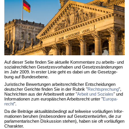
Auf die­ser Sei­te fin­den Sie ak­tu­el­le Kom­men­ta­re zu ar­beits- und
so­zi­al­recht­li­chen Ge­set­zes­vor­ha­ben und Ge­set­zes­än­de­run­gen
im Jahr 2009. In ers­ter Li­nie geht es da­bei um die Ge­setz­ge­
bung auf Bun­des­ebe­ne.
Ju­ris­ti­sche Be­wer­tun­gen ar­beits­recht­li­cher Ent­schei­dun­gen
deut­scher Ge­rich­te fin­den Sie in der Ru­brik "
Recht­spre­chung
",
Nach­rich­ten aus der Ar­beits­welt un­ter "
Ar­beit und So­zia­les
" und
In­for­ma­tio­nen zum eu­ro­päi­schen Ar­beits­recht un­ter "
Eu­ro­pa­
recht
".
Da die Bei­trä­ge ak­tua­li­täts­be­dingt auf teil­wei­se vor­läu­fi­gen In­for­
ma­tio­nen be­ru­hen (ins­be­son­de­re auf Ge­setz­ent­wür­fen, die zur
par­la­men­ta­ri­schen Dis­kus­si­on ste­hen), ha­ben sie oft vor­läu­fi­gen
Cha­rak­ter.