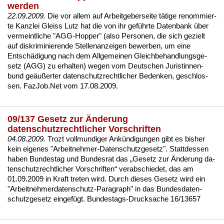
werden
22.09.2009.
Die vor al­lem auf Ar­beit­ge­ber­sei­te täti­ge re­nom­mier­
te Kanz­lei Gleiss Lutz hat die von ihr geführ­te Da­ten­bank über
ver­meint­li­che "AGG-Hop­per" (al­so Per­so­nen, die sich ge­zielt
auf dis­kri­mi­nie­ren­de Stel­len­an­zei­gen be­wer­ben, um ei­ne
Entschädi­gung nach dem All­ge­mei­nen Gleich­be­hand­lungs­ge­
setz (AGG) zu er­hal­ten) we­gen vom Deut­schen Ju­ris­tin­nen­
bund geäußer­ter da­ten­schutz­recht­li­cher Be­den­ken, ge­schlos­
sen. Faz­Job.Net vom 17.08.2009.
09/137 Gesetz zur Änderung
datenschutzrechtlicher Vorschriften
04.08.2009.
Trozt voll­mun­di­ger Ankündi­gun­gen gibt es bis­her
kein ei­ge­nes "Ar­beit­neh­mer-Da­ten­schutz­ge­setz". Statt­des­sen
ha­ben Bun­des­tag und Bun­des­rat das „Ge­setz zur Ände­rung da­
ten­schutz­recht­li­cher Vor­schrif­ten“ ver­ab­schie­det, das am
01.09.2009 in Kraft tre­ten wird. Durch die­ses Ge­setz wird ein
"Ar­beit­neh­mer­da­ten­schutz-Pa­ra­graph" in das Bun­des­da­ten­
schutz­ge­setz ein­gefügt.
Bun­des­tags-Druck­sa­che 16/13657