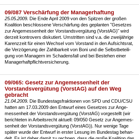
09/087 Verschärfung der Managerhaftung
25.05.2009.
Die En­de April 2009 von den Spit­zen der großen
Ko­ali­ti­on be­schlos­se­ne Verschärfung des ge­plan­ten "Ge­set­zes
zur An­ge­mes­sen­heit der Vor­stands­vergütung (Vors­tAG)" wird
der­zeit kon­tro­vers dis­ku­tiert. Um­strit­ten sind v.a. die zweijähri­ge
Ka­renz­zeit für ei­nen Wech­sel vom Vor­stand in den Auf­sichts­rat,
die Verzöge­rung der Zahl­bar­keit von Bo­ni und die Selbst­be­tei­li­
gung von Ma­na­gern im Scha­dens­fall und bei Be­ste­hen ei­ner
Ma­na­ger­haft­pflicht­ver­si­che­rung.
09/065: Gesetz zur Angemessenheit der
Vorstandsvergütung (VorstAG) auf den Weg
gebracht
21.04.2009.
Die Bun­des­tags­frak­tio­nen von SPD und CDU/CSU
hat­ten am 17.03.2009 den Ent­wurf ei­nes Ge­set­zes zur An­ge­
mes­sen­heit der Vor­stands­vergütung (Vors­tAG) vor­ge­stellt (wir
be­rich­te­ten in
Ar­beits­recht ak­tu­ell: 09/050 Ge­setz zur An­ge­mes­
sen­heit der Vor­stands­vergütung (Vors­tAG)
). Nur we­ni­ge Ta­ge
später wur­de der Ent­wurf in ers­ter Le­sung im Bun­des­tag be­han­
delt. Es ist da­her da­mit zu rech­nen, dass die große Ko­ali­ti­on das