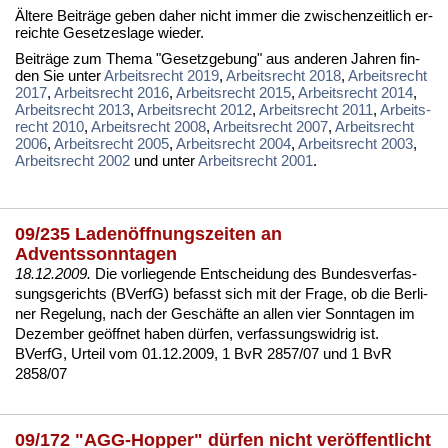
Äl­te­re Bei­trä­ge ge­ben da­her nicht im­mer die zwi­schen­zeit­lich er­
reich­te Ge­set­zes­la­ge wie­der.
Bei­trä­ge zum The­ma "Ge­setz­ge­bung" aus an­de­ren Jah­ren fin­
den Sie un­ter
Ar­beits­recht 2019
,
Ar­beits­recht 2018
,
Ar­beits­recht
2017
,
Ar­beits­recht 2016
,
Ar­beits­recht 2015
,
Ar­beits­recht 2014
,
Ar­beits­recht 2013
,
Ar­beits­recht 2012
,
Ar­beits­recht 2011
,
Ar­beits­
recht 2010
,
Ar­beits­recht 2008
,
Ar­beits­recht 2007
,
Ar­beits­recht
2006
,
Ar­beits­recht 2005
,
Ar­beits­recht 2004
,
Ar­beits­recht 2003
,
Ar­beits­recht 2002
und un­ter
Ar­beits­recht 2001
.
09/235 Ladenöffnungszeiten an
Adventssonntagen
18.12.2009.
Die vor­lie­gen­de Ent­schei­dung des Bun­des­ver­fas­
sungs­ge­richts (BVerfG) be­fasst sich mit der Fra­ge, ob die Ber­li­
ner Re­ge­lung, nach der Geschäfte an al­len vier Sonn­ta­gen im
De­zem­ber geöff­net ha­ben dürfen, ver­fas­sungs­wid­rig ist.
BVerfG, Ur­teil vom 01.12.2009, 1 BvR 2857/07 und 1 BvR
2858/07
09/172 "AGG-Hopper" dürfen nicht veröffentlicht