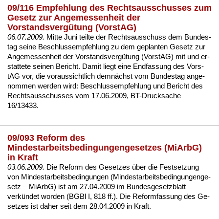
09/116 Empfehlung des Rechtsausschusses zum
Gesetz zur Angemessenheit der
Vorstandsvergütung (VorstAG)
06.07.2009.
Mit­te Ju­ni teil­te der Rechts­aus­schuss dem Bun­des­
tag sei­ne Be­schluss­emp­feh­lung zu dem ge­plan­ten Ge­setz zur
An­ge­mes­sen­heit der Vor­stands­vergütung (Vors­tAG) mit und er­
stat­te­te sei­nen Be­richt. Da­mit liegt ei­ne End­fas­sung des Vors­
tAG vor, die vor­aus­sicht­lich demnächst vom Bun­des­tag an­ge­
nom­men wer­den wird:
Be­schluss­emp­feh­lung und Be­richt des
Rechts­aus­schus­ses vom 17.06.2009, BT-Druck­sa­che
16/13433
.
09/093 Reform des
Mindestarbeitsbedingungengesetzes (MiArbG)
in Kraft
03.06.2009.
Die Re­form des
Ge­set­zes über die Fest­set­zung
von Min­dest­ar­beits­be­din­gun­gen (Min­dest­ar­beits­be­din­gun­gen­ge­
setz – Mi­ArbG)
ist am 27.04.2009 im Bun­des­ge­setz­blatt
verkündet wor­den (
BGBl I, 818 ff.
). Die Re­form­fas­sung des Ge­
set­zes ist da­her seit dem 28.04.2009 in Kraft.