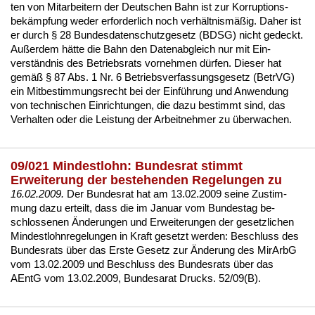
ten von Mit­ar­bei­tern der Deut­schen Bahn ist zur Kor­rup­ti­ons­
bekämp­fung we­der er­for­der­lich noch verhält­nismäßig. Da­her ist
er durch
§ 28 Bun­des­da­ten­schutz­ge­setz (BDSG)
nicht ge­deckt.
Außer­dem hätte die Bahn den Da­ten­ab­gleich nur mit Ein­
verständ­nis des
Be­triebs­rats
vor­neh­men dürfen. Die­ser hat
gemäß
§ 87 Abs. 1 Nr. 6 Be­triebs­ver­fas­sungs­ge­setz (Be­trVG)
ein Mit­be­stim­mungs­recht bei der Einführung und An­wen­dung
von tech­ni­schen Ein­rich­tun­gen, die da­zu be­stimmt sind, das
Ver­hal­ten oder die Leis­tung der Ar­beit­neh­mer zu über­wa­chen.
09/021 Mindestlohn: Bundesrat stimmt
Erweiterung der bestehenden Regelungen zu
16.02.2009.
Der Bun­des­rat hat am 13.02.2009 sei­ne Zu­stim­
mung da­zu er­teilt, dass die im Ja­nu­ar vom Bun­des­tag be­
schlos­se­nen Ände­run­gen und Er­wei­te­run­gen der ge­setz­li­chen
Min­dest­lohn­re­ge­lun­gen
in Kraft ge­setzt wer­den:
Be­schluss des
Bun­des­rats über das Ers­te Ge­setz zur Ände­rung des Mi­rArbG
vom 13.02.2009
und
Be­schluss des Bun­des­rats über das
AEntG vom 13.02.2009, Bun­de­sa­rat Drucks. 52/09(B)
.