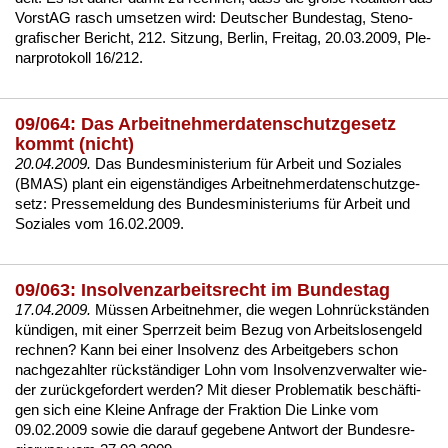
Vors­tAG rasch um­set­zen wird:
Deut­scher Bun­des­tag, Ste­no­
gra­fi­scher Be­richt, 212. Sit­zung, Ber­lin, Frei­tag, 20.03.2009, Ple­
nar­pro­to­koll 16/212
.
09/064: Das Arbeitnehmerdatenschutzgesetz
kommt (nicht)
20.04.2009.
Das Bun­des­mi­nis­te­ri­um für Ar­beit und So­zia­les
(BMAS) plant ein ei­genständi­ges Ar­beit­neh­mer­da­ten­schutz­ge­
setz: Pres­se­mel­dung des Bun­des­mi­nis­te­ri­ums für Ar­beit und
So­zia­les vom 16.02.2009.
09/063: Insolvenzarbeitsrecht im Bundestag
17.04.2009.
Müssen Ar­beit­neh­mer, die we­gen
Lohnrückständen
kündi­gen, mit ei­ner
Sperr­zeit
beim Be­zug von
Ar­beits­lo­sen­geld
rech­nen? Kann bei ei­ner
In­sol­venz des Ar­beit­ge­bers
schon
nach­ge­zahl­ter rückständi­ger Lohn vom In­sol­venz­ver­wal­ter wie­
der zurück­ge­for­dert wer­den? Mit die­ser Pro­ble­ma­tik beschäfti­
gen sich ei­ne
Klei­ne An­fra­ge der Frak­ti­on Die Lin­ke vom
09.02.2009
so­wie die dar­auf ge­ge­be­ne
Ant­wort der Bun­des­re­