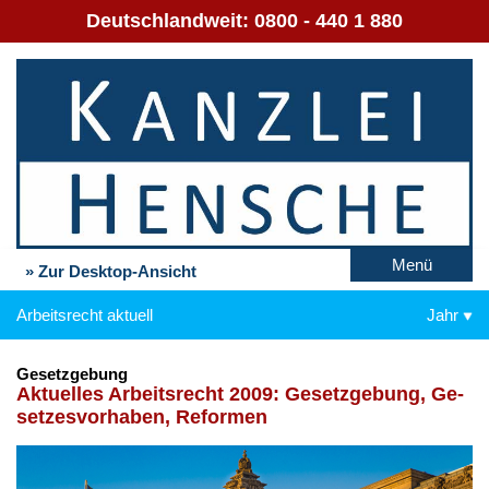
Deutschlandweit:
0800 - 440 1 880
Menü
» Zur Desktop-Ansicht
Arbeitsrecht aktuell
Jahr
Gesetzgebung
Ak­tu­el­les Ar­beits­recht 2009: Ge­setz­ge­bung, Ge­
set­zes­vor­ha­ben, Re­for­men