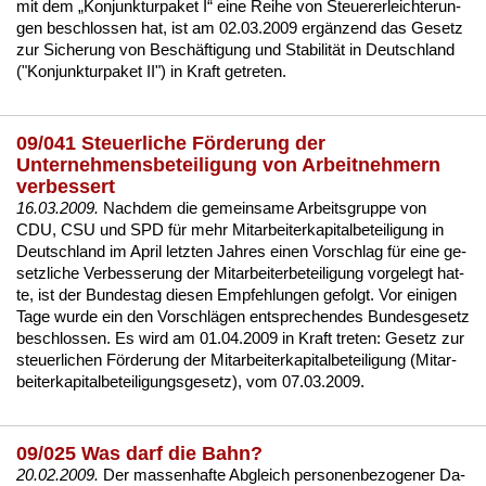
mit dem „Kon­junk­tur­pa­ket I“ ei­ne Rei­he von Steu­er­er­leich­te­run­
gen be­schlos­sen hat, ist am 02.03.2009 ergänzend das
Ge­setz
zur Si­che­rung von Beschäfti­gung und Sta­bi­lität in Deutsch­land
("Kon­junk­tur­pa­ket II")
in Kraft ge­tre­ten.
09/041 Steuerliche Förderung der
Unternehmensbeteiligung von Arbeitnehmern
verbessert
16.03.2009.
Nach­dem die ge­mein­sa­me Ar­beits­grup­pe von
CDU, CSU und SPD für mehr Mit­ar­bei­ter­ka­pi­tal­be­tei­li­gung in
Deutsch­land im April letz­ten Jah­res ei­nen Vor­schlag für ei­ne ge­
setz­li­che Ver­bes­se­rung der Mit­ar­bei­ter­be­tei­li­gung vor­ge­legt hat­
te, ist der Bun­des­tag die­sen Emp­feh­lun­gen ge­folgt. Vor ei­ni­gen
Ta­ge wur­de ein den Vor­schlägen ent­spre­chen­des Bun­des­ge­setz
be­schlos­sen. Es wird am 01.04.2009 in Kraft tre­ten:
Ge­setz zur
steu­er­li­chen Förde­rung der Mit­ar­bei­ter­ka­pi­tal­be­tei­li­gung (Mit­ar­
bei­ter­ka­pi­tal­be­tei­li­gungs­ge­setz), vom 07.03.2009
.
09/025 Was darf die Bahn?
20.02.2009.
Der mas­sen­haf­te Ab­gleich per­so­nen­be­zo­ge­ner Da­