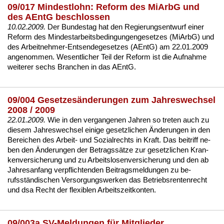
09/017 Mindestlohn: Reform des MiArbG und
des AEntG beschlossen
10.02.2009.
Der Bun­des­tag hat den Re­gie­rungs­ent­wurf ei­ner
Re­form des
Min­dest­ar­beits­be­din­gun­gen­ge­set­zes (Mi­ArbG)
und
des Ar­beit­neh­mer-Ent­sen­de­ge­set­zes (AEntG) am 22.01.2009
an­ge­nom­men. We­sent­li­cher Teil der Re­form ist die Auf­nah­me
wei­te­rer sechs Bran­chen in das AEntG.
09/004 Gesetzesänderungen zum Jahreswechsel
2008 / 2009
22.01.2009.
Wie in den ver­gan­ge­nen Jah­ren so tre­ten auch zu
die­sem Jah­res­wech­sel ei­ni­ge ge­setz­li­chen Ände­run­gen in den
Be­rei­chen des Ar­beit- und So­zi­al­rechts in Kraft. Das bei­triff ne­
ben den Ände­run­gen der Be­tragssätze zur ge­setz­li­chen Kran­
ken­ver­si­che­rung und zu Ar­beits­lo­sen­ver­si­che­rung und den ab
Jah­res­an­fang ver­pflich­ten­den Bei­trags­mel­dun­gen zu be­
rufsständi­schen Ver­sor­gungs­wer­ken das Be­triebs­ren­ten­recht
und dsa Recht der fle­xi­blen Ar­beits­zeit­kon­ten.
09/003a SV-Meldungen für Mitglieder