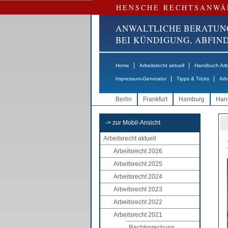
HENSCHE RECHTSANWÄ
ANWALTLICHE BERATUN
BEI KÜNDIGUNG, ABFI
|
|
Home
Arbeitsrecht aktuell
Handbuch Arbe
|
|
Impressum-Generator
Tipps & Tricks
Arb
Berlin
Frankfurt
Hamburg
Han
-> zur Mobil-Ansicht
Arbeitsrecht aktuell
Arbeitsrecht 2026
Arbeitsrecht 2025
Arbeitsrecht 2024
Arbeitsrecht 2023
Arbeitsrecht 2022
Arbeitsrecht 2021
Rechtsprechung