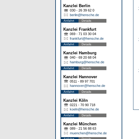
Kanzlei Berlin
030 - 26 39 62 0
berlin@hensche.de
Anfahrt
Details
Kanzlei Frankfurt
069 - 71 03 30 04
frankfurt@hensche.de
Anfahrt
Details
Kanzlei Hamburg
040 - 69 20 68 04
hamburg@hensche.de
Anfahrt
Details
Kanzlei Hannover
0511 - 89 97 701
hannover@hensche.de
Anfahrt
Details
Kanzlei Köln
0221 - 70 90 718
koeln@hensche.de
Anfahrt
Details
Kanzlei München
089 - 21 56 88 63
muenchen@hensche.de
Anfahrt
Details