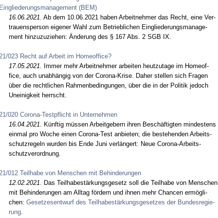
Eingliederungsmanagement (BEM)
16.06.2021
. Ab dem 10.06.2021 ha­ben Ar­beit­neh­mer das Recht, ei­ne Ver­
trau­ens­per­son ei­ge­ner Wahl zum Be­trieb­li­chen Ein­glie­de­rungs­ma­nage­
ment hin­zu­zu­zie­hen: Ände­rung des § 167 Abs. 2 SGB IX.
21/023 Recht auf Arbeit im Homeoffice?
17.05.2021
. Im­mer mehr Ar­beit­neh­mer ar­bei­ten heut­zu­ta­ge im Ho­me­of­
fice, auch un­abhängig von der Co­ro­na-Kri­se. Da­her stel­len sich Fra­gen
über die recht­li­chen Rah­men­be­din­gun­gen, über die in der Po­li­tik je­doch
Un­ei­nig­keit herrscht.
21/020 Corona-Testpflicht in Unternehmen
16.04.2021
. Künf­tig müssen Ar­beit­ge­bern ih­ren Beschäftig­ten min­des­tens
ein­mal pro Wo­che ei­nen Co­ro­na-Test an­bie­ten; die be­ste­hen­den Ar­beits­
schutz­re­geln wur­den bis En­de Ju­ni verlängert: Neue Co­ro­na-Ar­beits­
schutz­ver­ord­nung.
21/012 Teilhabe von Menschen mit Behinderungen
12.02.2021
. Das Teil­ha­bestärkungs­ge­setz soll die Teil­ha­be von Men­schen
mit Be­hin­de­run­gen am All­tag fördern und ih­nen mehr Chan­cen ermögli­
chen:
Ge­set­zes­ent­wurf des Teil­ha­bestärkungs­ge­set­zes der Bun­des­re­gie­
rung
.