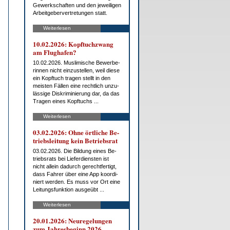
Ge­werk­schaf­ten und den je­wei­li­gen
Ar­beit­ge­ber­ver­tre­tun­gen statt.
Weiterlesen
10.02.2026: Kopf­tuch­zwang
am Flug­ha­fen?
10.02.2026. Mus­li­mi­sche Be­wer­be­
rin­nen nicht ein­zu­stel­len, weil die­se
ein Kopf­tuch tra­gen stellt in den
meis­ten Fäl­len ei­ne recht­lich un­zu­
läs­si­ge Dis­kri­mi­nie­rung dar, da das
Tra­gen ei­nes Kopf­tuchs ...
Weiterlesen
03.02.2026: Oh­ne ört­li­che Be­
triebs­lei­tung kein Be­triebs­rat
03.02.2026. Die Bil­dung ei­nes Be­
triebs­rats bei Lie­fer­diens­ten ist
nicht al­lein da­durch ge­recht­fer­tigt,
dass Fah­rer über ei­ne App ko­or­di­
niert wer­den. Es muss vor Ort ei­ne
Lei­tungs­funk­ti­on aus­ge­übt ...
Weiterlesen
20.01.2026: Neu­re­ge­lun­gen
zum Jah­res­be­ginn 2026