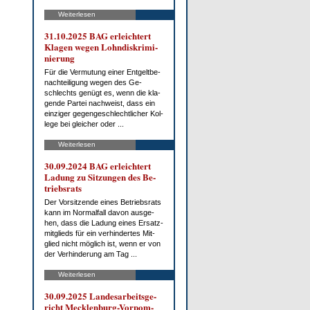
Weiterlesen
31.10.2025 BAG er­leich­tert
Kla­gen we­gen Lohn­dis­kri­mi­
nie­rung
Für die Ver­mu­tung ei­ner Ent­gelt­be­
nach­tei­li­gung we­gen des Ge­
schlechts ge­nügt es, wenn die kla­
gen­de Par­tei nach­weist, dass ein
ein­zi­ger ge­gen­ge­schlecht­li­cher Kol­
le­ge bei glei­cher oder ...
Weiterlesen
30.09.2024 BAG er­leich­tert
La­dung zu Sit­zun­gen des Be­
triebs­rats
Der Vor­sit­zen­de ei­nes Be­triebs­rats
kann im Nor­mal­fall da­von aus­ge­
hen, dass die La­dung ei­nes Er­satz­
mit­glieds für ein ver­hin­der­tes Mit­
glied nicht mög­lich ist, wenn er von
der Ver­hin­de­rung am Tag ...
Weiterlesen
30.09.2025 Lan­des­ar­beits­ge­
richt Meck­len­burg-Vor­pom­