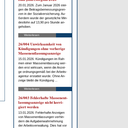
20.01.2026. Zum Ja­nu­ar 2026 stei­
gen die Bei­trags­be­mes­sungs­gren­
zen in der So­zi­al­ver­si­che­rung. Au­
ßer­dem wur­de der ge­setz­li­che Min­
dest­lohn auf 13,90 pro St­un­de an­
ge­ho­ben.
Weiterlesen
26/004 Un­wirk­sam­keit von
Kün­di­gun­gen oh­ne vor­he­ri­ge
Mas­sen­ent­las­sungs­an­zei­ge
15.01.2026. Kün­di­gun­gen im Rah­
men ei­ner Mas­sen­ent­las­sung wer­
den erst wirk­sam, wenn die An­zei­
ge ord­nungs­ge­mäß bei der Ar­beits­
agen­tur er­stat­tet wur­de. Oh­ne An­
zei­ge bleibt die Kün­di­gung ...
Weiterlesen
26/003 Feh­ler­haf­te Mas­sen­ent­
las­sungs­an­zei­ge nicht kor­ri­
giert wer­den
13.01.2026. Feh­ler­haf­te An­zei­gen
von Mas­sen­ent­las­sun­gen ver­hin­
dern die Auf­ga­ben­wahr­neh­mung
der Ar­beits­ver­wal­tung. Dies hat vor