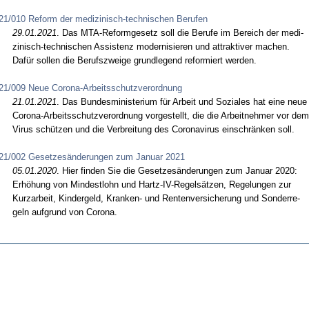
21/010 Reform der medizinisch-technischen Berufen
29.01.2021
. Das MTA-Re­form­ge­setz soll die Be­ru­fe im Be­reich der me­di­
zi­nisch-tech­ni­schen As­sis­tenz mo­der­ni­sie­ren und at­trak­ti­ver ma­chen.
Dafür sol­len die Be­rufs­zwei­ge grund­le­gend re­for­miert wer­den.
21/009 Neue Corona-Arbeitsschutzverordnung
21.01.2021
. Das Bun­des­mi­nis­te­ri­um für Ar­beit und So­zia­les hat ei­ne neue
Co­ro­na-Ar­beits­schutz­ver­ord­nung vor­ge­stellt, die die Ar­beit­neh­mer vor dem
Vi­rus schützen und die Ver­brei­tung des Co­ro­na­vi­rus ein­schränken soll.
21/002 Gesetzesänderungen zum Januar 2021
05.01.2020
. Hier fin­den Sie die Ge­set­zesände­run­gen zum Ja­nu­ar 2020:
Erhöhung von Min­dest­lohn und Hartz-IV-Re­gelsätzen, Re­ge­lun­gen zur
Kurz­ar­beit, Kin­der­geld, Kran­ken- und Ren­ten­ver­si­che­rung und Son­der­re­
geln auf­grund von Co­ro­na.