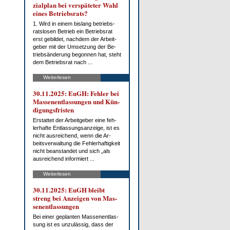
zi­al­plan bei ver­spä­te­ter Wahl
ei­nes Be­triebs­rats?
1. Wird in ei­nem bis­lang be­triebs­
rats­lo­sen Be­trieb ein Be­triebs­rat
erst ge­bil­det, nach­dem der Ar­beit­
ge­ber mit der Um­set­zung der Be­
trieb­s­än­de­rung be­gon­nen hat, steht
dem Be­triebs­rat nach ...
Weiterlesen
30.11.2025: EuGH: Feh­ler bei
Mas­sen­ent­las­sun­gen und Kün­
di­gungs­fris­ten
Er­stat­tet der Ar­beit­ge­ber ei­ne feh­
ler­haf­te Ent­las­sungs­an­zei­ge, ist es
nicht aus­rei­chend, wenn die Ar­
beits­ver­wal­tung die Feh­ler­haf­tig­keit
nicht be­an­stan­det und sich „als
aus­rei­chend in­for­miert ...
Weiterlesen
30.11.2025: EuGH bleibt
streng bei An­zei­gen von Mas­
sen­ent­las­sun­gen
Bei ei­ner ge­plan­ten Mas­sen­ent­las­
sung ist es un­zu­läs­sig, dass der