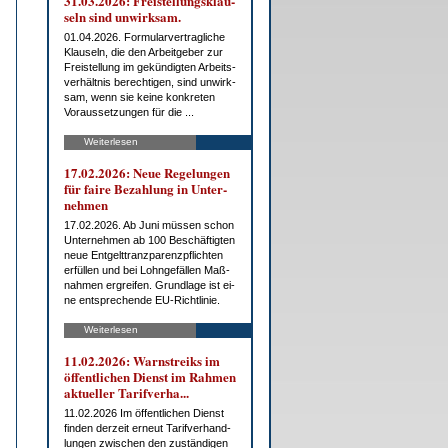
31.03.2026: Frei­stel­lungs­klau­
seln sind un­wirk­sam.
01.04.2026. For­mu­lar­ver­trag­li­che
Klau­seln, die den Ar­beit­ge­ber zur
Frei­stel­lung im ge­kün­dig­ten Ar­beits­
ver­hält­nis be­rech­ti­gen, sind un­wirk­
sam, wenn sie kei­ne kon­kre­ten
Vor­aus­set­zun­gen für die ...
Weiterlesen
17.02.2026: Neue Re­ge­lun­gen
für fai­re Be­zah­lung in Un­ter­
neh­men
17.02.2026. Ab Ju­ni müs­sen schon
Un­ter­neh­men ab 100 Be­schäf­tig­ten
neue Ent­gelt­tranz­pa­renz­pflich­ten
er­fül­len und bei Lohn­ge­fäl­len Maß­
nah­men er­grei­fen. Grund­la­ge ist ei­
ne ent­spre­chen­de EU-Richt­li­nie.
Weiterlesen
11.02.2026: Warn­streiks im
öf­fent­li­chen Dienst im Rah­men
ak­tu­el­ler Ta­rif­ver­ha...
11.02.2026 Im öf­fent­li­chen Dienst
fin­den der­zeit er­neut Ta­rif­ver­hand­
lun­gen zwi­schen den zu­stän­di­gen