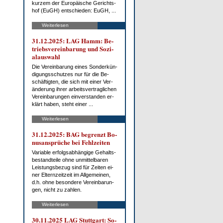
kur­zem der Eu­ro­päi­sche Ge­richts­
hof (EuGH) ent­schie­den: EuGH, ...
Weiterlesen
31.12.2025: LAG Hamm: Be­
triebs­ver­ein­ba­rung und So­zi­
al­aus­wahl
Die Ver­ein­ba­rung ei­nes Son­der­kün­
di­gungs­schut­zes nur für die Be­
schäf­tig­ten, die sich mit ei­ner Ver­
än­de­rung ih­rer ar­beits­ver­trag­li­chen
Ver­ein­ba­run­gen ein­ver­stan­den er­
klärt ha­ben, steht ei­ner ...
Weiterlesen
31.12.2025: BAG be­grenzt Bo­
nus­an­sprü­che bei Fehl­zei­ten
Va­ria­ble er­folgs­ab­hän­gi­ge Ge­halts­
be­stand­tei­le oh­ne un­mit­tel­ba­ren
Leis­tungs­be­zug sind für Zei­ten ei­
ner El­tern­zeit­zeit im All­ge­mei­nen,
d.h. oh­ne be­son­de­re Ver­ein­ba­run­
gen, nicht zu zah­len.
Weiterlesen
30.11.2025 LAG Stutt­gart: So­