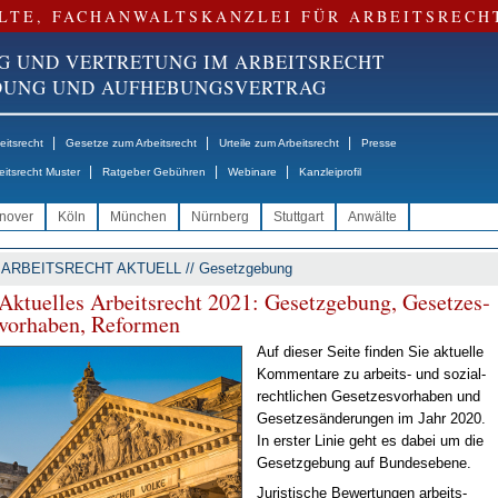
LTE, FACHANWALTSKANZLEI FÜR ARBEITSRECH
G UND VERTRETUNG IM ARBEITSRECHT
NDUNG UND AUFHEBUNGSVERTRAG
|
|
|
itsrecht
Gesetze zum Arbeitsrecht
Urteile zum Arbeitsrecht
Presse
|
|
|
eitsrecht Muster
Ratgeber Gebühren
Webinare
Kanzleiprofil
nover
Köln
München
Nürnberg
Stuttgart
Anwälte
ARBEITSRECHT AKTUELL // Gesetzgebung
Ak­tu­el­les Ar­beits­recht 2021: Ge­setz­ge­bung, Ge­set­zes­
vor­ha­ben, Re­for­men
Auf die­ser Sei­te fin­den Sie ak­tu­el­le
Kom­men­ta­re zu ar­beits- und so­zi­al­
recht­li­chen Ge­set­zes­vor­ha­ben und
Ge­set­zes­än­de­run­gen im Jahr 2020.
In ers­ter Li­nie geht es da­bei um die
Ge­setz­ge­bung auf Bun­des­ebe­ne.
Ju­ris­ti­sche Be­wer­tun­gen ar­beits­