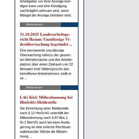
Ar­beit­ge­ber vor ih­rer An­zei­ge kün­
di­gen kann und ei­ne Kün­di­gung
nach­träg­lich wirk­sam wird, wenn
Män­gel der An­zei­ge be­ho­ben sind.
Weiterlesen
31.10.2025 Lan­des­ar­beits­ge­
richt Hamm: Un­zu­läs­si­ge Vi­
deo­über­wa­chung be­grün­det ...
Ei­ne per­ma­nen­te un­zu­läs­si­ge
Über­wa­chung na­he­zu der ge­sam­
ten Be­triebs­räu­me und des Ar­beits­
plat­zes über ei­nen Zeit­raum von 22
Mo­na­ten trotz Wi­der­spruchs des
be­trof­fe­nen Ar­beit­neh­mers stellt ei­
ne ...
Weiterlesen
LAG Kiel: Mit­be­stim­mung bei
HinSchG-Mel­de­stel­le
Die Ein­rich­tung ei­ner Mel­de­stel­le
nach § 12 HinSchG un­ter­fällt der
Mit­be­stim­mung nach § 87 Abs.1
Nr.1 Be­trVG auch bei ei­ner Aus­la­
ge­rung an ei­ne ex­ter­ne Rechts­an­
walts­kanz­lei. Wür­de die Mit­stim­
mung ...