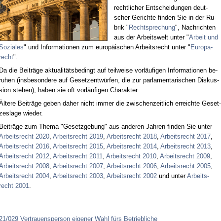
recht­li­cher Ent­schei­dun­gen deut­
scher Ge­rich­te fin­den Sie in der Ru­
brik "
Recht­spre­chung
", Nach­rich­ten
aus der Ar­beits­welt un­ter "
Ar­beit und
So­zia­les
" und In­for­ma­tio­nen zum eu­ro­päi­schen Ar­beits­recht un­ter "
Eu­ro­pa­
recht
".
Da die Bei­trä­ge ak­tua­li­täts­be­dingt auf teil­wei­se vor­läu­fi­gen In­for­ma­tio­nen be­
ru­hen (ins­be­son­de­re auf Ge­setz­ent­wür­fen, die zur par­la­men­ta­ri­schen Dis­kus­
si­on ste­hen), ha­ben sie oft vor­läu­fi­gen Cha­rak­ter.
Äl­te­re Bei­trä­ge ge­ben da­her nicht im­mer die zwi­schen­zeit­lich er­reich­te Ge­set­
zes­la­ge wie­der.
Bei­trä­ge zum The­ma "Ge­setz­ge­bung" aus an­de­ren Jah­ren fin­den Sie un­ter
Ar­beits­recht 2020
,
Ar­beits­recht 2019
,
Ar­beits­recht 2018
,
Ar­beits­recht 2017
,
Ar­beits­recht 2016
,
Ar­beits­recht 2015
,
Ar­beits­recht 2014
,
Ar­beits­recht 2013
,
Ar­beits­recht 2012
,
Ar­beits­recht 2011
,
Ar­beits­recht 2010
,
Ar­beits­recht 2009
,
Ar­beits­recht 2008
,
Ar­beits­recht 2007
,
Ar­beits­recht 2006
,
Ar­beits­recht 2005
,
Ar­beits­recht 2004
,
Ar­beits­recht 2003
,
Ar­beits­recht 2002
und un­ter
Ar­beits­
recht 2001
.
21/029 Vertrauensperson eigener Wahl fürs Betriebliche