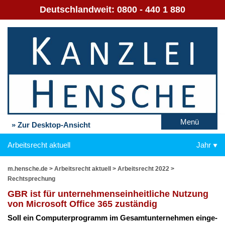
Deutschlandweit:
0800 - 440 1 880
Menü
» Zur Desktop-Ansicht
Arbeitsrecht aktuell
Jahr
m.hensche.de
>
Arbeitsrecht aktuell
>
Arbeitsrecht 2022
>
Rechtsprechung
GBR ist für un­ter­neh­mens­ein­heit­li­che Nut­zung
von Mi­cro­soft Of­fice 365 zu­stän­dig
Soll ein Com­pu­ter­pro­gramm im Ge­samt­un­ter­neh­men ein­ge­