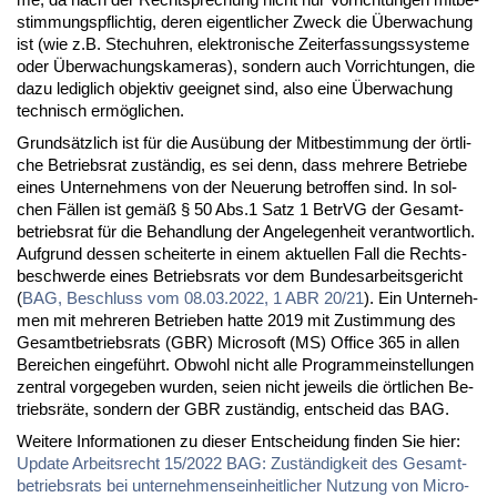
stim­mungs­pflich­tig, de­ren ei­gent­li­cher Zweck die Über­wa­chung
ist (wie z.B. Stech­uh­ren, elek­tro­ni­sche Zeit­er­fas­sungs­sys­te­me
oder Über­wa­chungs­ka­me­ras), son­dern auch Vor­rich­tun­gen, die
da­zu le­dig­lich ob­jek­tiv ge­eig­net sind, al­so ei­ne Über­wa­chung
tech­nisch er­mög­li­chen.
Grund­sätz­lich ist für die Aus­übung der Mit­be­stim­mung der ört­li­
che Be­triebs­rat zu­stän­dig, es sei denn, dass meh­re­re Be­trie­be
ei­nes Un­ter­neh­mens von der Neue­rung be­trof­fen sind. In sol­
chen Fäl­len ist ge­mäß § 50 Abs.1 Satz 1 Be­trVG der Ge­samt­
be­triebs­rat für die Be­hand­lung der An­ge­le­gen­heit ver­ant­wort­lich.
Auf­grund des­sen schei­ter­te in ei­nem ak­tu­el­len Fall die Rechts­
be­schwer­de ei­nes Be­triebs­rats vor dem Bun­des­ar­beits­ge­richt
(
BAG, Be­schluss vom 08.03.2022, 1 ABR 20/21
). Ein Un­ter­neh­
men mit meh­re­ren Be­trie­ben hat­te 2019 mit Zu­stim­mung des
Ge­samt­be­triebs­rats (GBR) Mi­cro­soft (MS) Of­fice 365 in al­len
Be­rei­chen ein­ge­führt. Ob­wohl nicht al­le Pro­gramm­ein­stel­lun­gen
zen­tral vor­ge­ge­ben wur­den, sei­en nicht je­weils die ört­li­chen Be­
triebs­rä­te, son­dern der GBR zu­stän­dig, ent­scheid das BAG.
Wei­te­re In­for­ma­tio­nen zu die­ser Ent­schei­dung fin­den Sie hier:
Up­date Ar­beits­recht 15/2022 BAG: Zu­stän­dig­keit des Ge­samt­
be­triebs­rats bei un­ter­neh­mens­ein­heit­li­cher Nut­zung von Mi­cro­