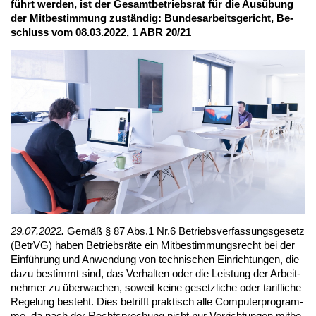
führt wer­den, ist der Ge­samt­be­triebs­rat für die Aus­übung
der Mit­be­stim­mung zu­stän­dig: Bun­des­ar­beits­ge­richt, Be­
schluss vom 08.03.2022, 1 ABR 20/21
29.07.2022.
Ge­mäß § 87 Abs.1 Nr.6 Be­triebs­ver­fas­sungs­ge­setz
(Be­trVG) ha­ben Be­triebs­rä­te ein Mit­be­stim­mungs­recht bei der
Ein­füh­rung und An­wen­dung von tech­ni­schen Ein­rich­tun­gen, die
da­zu be­stimmt sind, das Ver­hal­ten oder die Leis­tung der Ar­beit­
neh­mer zu über­wa­chen, so­weit kei­ne ge­setz­li­che oder ta­rif­li­che
Re­ge­lung be­steht. Dies be­trifft prak­tisch al­le Com­pu­ter­pro­gram­
me, da nach der Recht­spre­chung nicht nur Vor­rich­tun­gen mit­be­