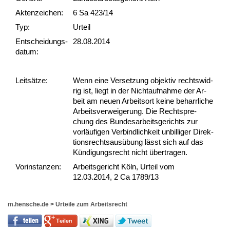
Akten­zeichen:
6 Sa 423/14
Typ:
Urteil
Ent­scheid­ungs­
28.08.2014
datum:
Leit­sätze:
Wenn ei­ne Ver­set­zung ob­jek­tiv rechts­wid­
rig ist, liegt in der Nicht­auf­nah­me der Ar­
beit am neu­en Ar­beits­ort kei­ne be­harr­li­che
Ar­beits­ver­wei­ge­rung. Die Recht­spre­
chung des Bun­des­ar­beits­ge­richts zur
vorläufi­gen Ver­bind­lich­keit un­bil­li­ger Di­rek­
ti­ons­rechts­ausübung lässt sich auf das
Kündi­gungs­recht nicht über­tra­gen.
Vor­ins­tan­zen:
Arbeitsgericht Köln, Urteil vom
12.03.2014, 2 Ca 1789/13
m.hensche.de
>
Urteile zum Arbeitsrecht