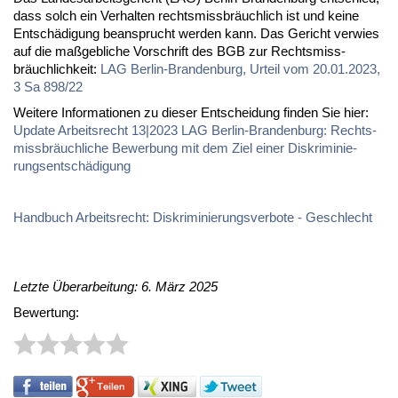
dass solch ein Ver­hal­ten rechts­miss­bräuch­lich ist und kei­ne
Ent­schä­di­gung be­an­sprucht wer­den kann. Das Ge­richt ver­wies
auf die maß­geb­li­che Vor­schrift des BGB zur Rechts­miss­
bräuch­lich­keit:
LAG Ber­lin-Bran­den­burg, Ur­teil vom 20.01.2023,
3 Sa 898/22
Wei­te­re In­for­ma­tio­nen zu die­ser Ent­schei­dung fin­den Sie hier:
Up­date Ar­beits­recht 13|2023 LAG Ber­lin-Bran­den­burg: Rechts­
miss­bräuch­li­che Be­wer­bung mit dem Ziel ei­ner Dis­kri­mi­nie­
rungs­ent­schä­di­gung
Hand­buch Ar­beits­recht: Dis­kri­mi­nie­rungs­ver­bo­te - Ge­schlecht
Letzte Überarbeitung: 6. März 2025
Bewertung: