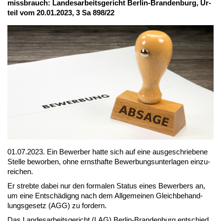
miss­brauch: Lan­des­ar­beits­ge­richt Ber­lin-Bran­den­burg, Ur­
teil vom 20.01.2023, 3 Sa 898/22
01.07.2023. Ein Be­wer­ber hat­te sich auf ei­ne aus­ge­schrie­be­ne
Stel­le be­wor­ben, oh­ne ernst­haf­te Be­wer­bungs­un­ter­la­gen ein­zu­
rei­chen.
Er streb­te da­bei nur den for­ma­len Sta­tus ei­nes Be­wer­bers an,
um ei­ne Ent­schä­digng nach dem All­ge­mei­nen Gleich­be­hand­
lungs­ge­setz (AGG) zu for­dern.
Das Lan­des­ar­beits­ge­richt (LAG) Ber­lin-Bran­den­burg ent­schied,