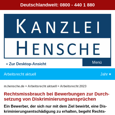
Deutschlandweit:
0800 - 440 1 880
Menü
» Zur Desktop-Ansicht
Arbeitsrecht aktuell
Jahr
m.hensche.de
>
Arbeitsrecht aktuell
>
Arbeitsrecht 2023
Rechts­miss­brauch bei Be­wer­bun­gen zur Durch­
set­zung von Dis­kri­mi­nie­rungs­an­sprü­chen
Ein Be­wer­ber, der sich nur mit dem Ziel be­wirbt, ei­ne Dis­
kri­mi­nie­rungs­ent­schä­di­gung zu er­hal­ten, be­geht Rechts­