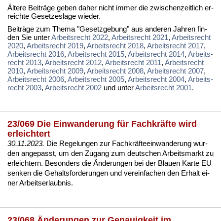
Äl­te­re Bei­trä­ge ge­ben da­her nicht im­mer die zwi­schen­zeit­lich er­
reich­te Ge­set­zes­la­ge wie­der.
Bei­trä­ge zum The­ma "Ge­setz­ge­bung" aus an­de­ren Jah­ren fin­
den Sie un­ter
Ar­beits­recht 2022
,
Ar­beits­recht 2021
,
Ar­beits­recht
2020
,
Ar­beits­recht 2019
,
Ar­beits­recht 2018
,
Ar­beits­recht 2017
,
Ar­beits­recht 2016
,
Ar­beits­recht 2015
,
Ar­beits­recht 2014
,
Ar­beits­
recht 2013
,
Ar­beits­recht 2012
,
Ar­beits­recht 2011
,
Ar­beits­recht
2010
,
Ar­beits­recht 2009
,
Ar­beits­recht 2008
,
Ar­beits­recht 2007
,
Ar­beits­recht 2006
,
Ar­beits­recht 2005
,
Ar­beits­recht 2004
,
Ar­beits­
recht 2003
,
Ar­beits­recht 2002
und un­ter
Ar­beits­recht 2001
.
23/069 Die Einwanderung für Fachkräfte wird
erleichtert
30.11.2023.
Die Re­ge­lun­gen zur Fach­kräfte­ein­wan­de­rung wur­
den an­ge­passt, um den Zu­gang zum deut­schen Ar­beits­markt zu
er­leich­tern. Be­son­ders die Ände­run­gen bei der Blau­en Kar­te EU
sen­ken die Ge­halts­for­de­run­gen und ver­ein­fa­chen den Er­halt ei­
ner Ar­beits­er­laub­nis.
23/068 Änderungen zur Genauigkeit im