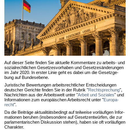
Auf die­ser Sei­te fin­den Sie ak­tu­el­le Kom­men­ta­re zu ar­beits- und
so­zi­al­recht­li­chen Ge­set­zes­vor­ha­ben und Ge­set­zes­än­de­run­gen
im Jahr 2020. In ers­ter Li­nie geht es da­bei um die Ge­setz­ge­
bung auf Bun­des­ebe­ne.
Ju­ris­ti­sche Be­wer­tun­gen ar­beits­recht­li­cher Ent­schei­dun­gen
deut­scher Ge­rich­te fin­den Sie in der Ru­brik "
Recht­spre­chung
",
Nach­rich­ten aus der Ar­beits­welt un­ter "
Ar­beit und So­zia­les
" und
In­for­ma­tio­nen zum eu­ro­päi­schen Ar­beits­recht un­ter "
Eu­ro­pa­
recht
".
Da die Bei­trä­ge ak­tua­li­täts­be­dingt auf teil­wei­se vor­läu­fi­gen In­for­
ma­tio­nen be­ru­hen (ins­be­son­de­re auf Ge­setz­ent­wür­fen, die zur
par­la­men­ta­ri­schen Dis­kus­si­on ste­hen), ha­ben sie oft vor­läu­fi­gen
Cha­rak­ter.