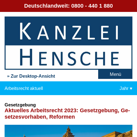
Deutschlandweit:
0800 - 440 1 880
Menü
» Zur Desktop-Ansicht
Arbeitsrecht aktuell
Jahr
Gesetzgebung
Ak­tu­el­les Ar­beits­recht 2023: Ge­setz­ge­bung, Ge­
set­zes­vor­ha­ben, Re­for­men