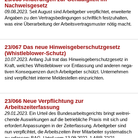
Nachweisgesetz
09.08.2023.
Seit Au­gust sind Ar­beit­ge­ber ver­pflich­tet, er­wei­ter­te
An­ga­ben zu den Ver­trags­be­din­gun­gen schrift­lich fest­zu­hal­ten,
was ei­ne Übe­r­ar­bei­tung der Ar­beits­ver­trags­mus­ter nötig macht.
23/067 Das neue Hinweisgeberschutzgesetz
(Whistleblower-Schutz)
10.07.2023.
An­fang Ju­li trat das Hin­weis­ge­ber­schutz­ge­setz in
Kraft, wel­ches Whist­leb­lo­wer vor Ent­las­sung und an­de­ren ne­ga­
ti­ven Kon­se­quen­zen durch Ar­beit­ge­ber schützt. Un­ter­neh­men
sind ver­pflich­tet in­ter­ne Mel­de­stel­len ein­zu­rich­ten.
23/066 Neue Verpflichtung zur
Arbeitszeiterfassung
29.01.2023.
Ein Ur­teil des Bun­des­ar­beits­ge­richts bringt weit­rei­
chen­de Aus­wir­kun­gen auf die be­trieb­li­che Pra­xis mit sich und
er­for­dert An­pas­sun­gen in der Zeit­er­fas­sung. Ar­beit­ge­ber sind
nun ver­pflcih­tet, die Ar­beits­zei­ten ih­rer Mit­ar­bei­ter sys­te­ma­tisch
zu er­fas­sen:
BAG, Ur­teil vom 13.09.2022, 1 ABR 22/21