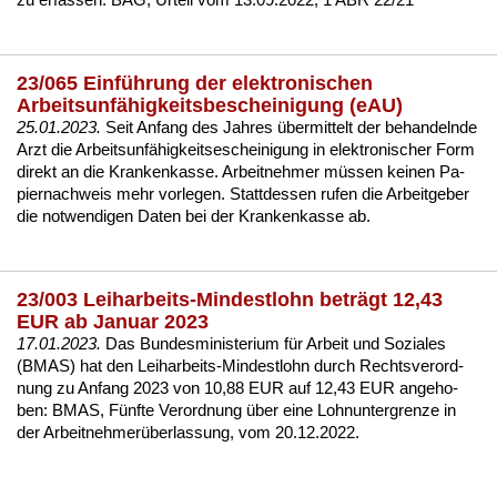
23/065 Einführung der elektronischen
Arbeitsunfähigkeitsbescheinigung (eAU)
25.01.2023.
Seit An­fang des Jah­res über­mit­telt der be­han­deln­de
Arzt die Ar­beits­unfähig­keits­eschei­ni­gung in elek­tro­ni­scher Form
di­rekt an die Kran­ken­kas­se. Ar­beit­neh­mer müssen kei­nen Pa­
pier­nach­weis mehr vor­le­gen. Statt­des­sen ru­fen die Ar­beit­ge­ber
die not­wen­di­gen Da­ten bei der Kran­ken­kas­se ab.
23/003 Leiharbeits-Mindestlohn beträgt 12,43
EUR ab Januar 2023
17.01.2023.
Das Bun­des­mi­nis­te­ri­um für Ar­beit und So­zia­les
(BMAS) hat den Leih­ar­beits-Min­dest­lohn durch Rechts­ver­ord­
nung zu An­fang 2023 von 10,88 EUR auf 12,43 EUR an­ge­ho­
ben:
BMAS, Fünf­te Ver­ord­nung über ei­ne Lohn­un­ter­gren­ze in
der Ar­beit­neh­merüber­las­sung, vom 20.12.2022
.